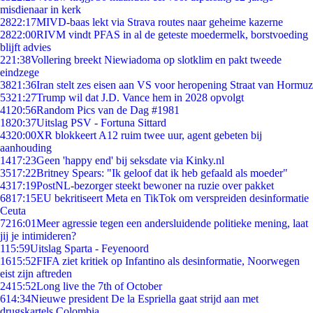
misdienaar in kerk
28
22:17
MIVD-baas lekt via Strava routes naar geheime kazerne
28
22:00
RIVM vindt PFAS in al de geteste moedermelk, borstvoeding
blijft advies
2
21:38
Vollering breekt Niewiadoma op slotklim en pakt tweede
eindzege
38
21:36
Iran stelt zes eisen aan VS voor heropening Straat van Hormuz
53
21:27
Trump wil dat J.D. Vance hem in 2028 opvolgt
41
20:56
Random Pics van de Dag #1981
18
20:37
Uitslag PSV - Fortuna Sittard
43
20:00
XR blokkeert A12 ruim twee uur, agent gebeten bij
aanhouding
14
17:23
Geen 'happy end' bij seksdate via Kinky.nl
35
17:22
Britney Spears: "Ik geloof dat ik heb gefaald als moeder"
43
17:19
PostNL-bezorger steekt bewoner na ruzie over pakket
68
17:15
EU bekritiseert Meta en TikTok om verspreiden desinformatie
Ceuta
72
16:01
Meer agressie tegen een andersluidende politieke mening, laat
jij je intimideren?
1
15:59
Uitslag Sparta - Feyenoord
16
15:52
FIFA ziet kritiek op Infantino als desinformatie, Noorwegen
eist zijn aftreden
24
15:52
Long live the 7th of October
6
14:34
Nieuwe president De la Espriella gaat strijd aan met
drugskartels Colombia