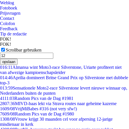
Weblog
Fotoboek
Prijsvragen
Contact
Colofon
Feedback
Tip de redactie
FOK!
FOK!
Scrollbar gebruiken
opslaan
0
16:11
Almansa wint Moto3-race Silverstone, Uriarte profiteert niet
van afwezige kampioenschapsleider
0
14:46
Aprilia domineert Britse Grand Prix op Silverstone met dubbele
top-3
0
13:59
Sensationele Moto2-race Silverstone levert nieuwe winnaar op,
Nederlanders buiten de punten
41
11:03
Random Pics van de Dag #1981
28
07:36
MIVD-baas lekt via Strava routes naar geheime kazerne
16
09/08
VrijMiBabes #316 (not very sfw!)
76
09/08
Random Pics van de Dag #1980
13
08/08
Vrouw krijgt 30 maanden cel voor afpersing 12-jarige
misdienaar in kerk