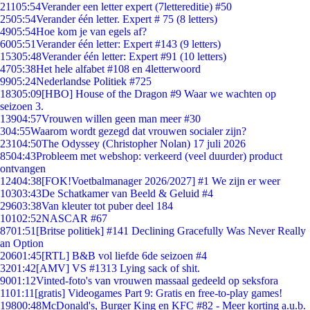
211
05:54
Verander een letter expert (7lettereditie) #50
25
05:54
Verander één letter. Expert # 75 (8 letters)
49
05:54
Hoe kom je van egels af?
60
05:51
Verander één letter: Expert #143 (9 letters)
153
05:48
Verander één letter: Expert #91 (10 letters)
47
05:38
Het hele alfabet #108 en 4letterwoord
99
05:24
Nederlandse Politiek #725
183
05:09
[HBO] House of the Dragon #9 Waar we wachten op
seizoen 3.
139
04:57
Vrouwen willen geen man meer #30
3
04:55
Waarom wordt gezegd dat vrouwen socialer zijn?
231
04:50
The Odyssey (Christopher Nolan) 17 juli 2026
85
04:43
Probleem met webshop: verkeerd (veel duurder) product
ontvangen
124
04:38
[FOK!Voetbalmanager 2026/2027] #1 We zijn er weer
103
03:43
De Schatkamer van Beeld & Geluid #4
296
03:38
Van kleuter tot puber deel 184
101
02:52
NASCAR #67
87
01:51
[Britse politiek] #141 Declining Gracefully Was Never Really
an Option
206
01:45
[RTL] B&B vol liefde 6de seizoen #4
32
01:42
[AMV] VS #1313 Lying sack of shit.
90
01:12
Vinted-foto's van vrouwen massaal gedeeld op seksfora
11
01:11
[gratis] Videogames Part 9: Gratis en free-to-play games!
198
00:48
McDonald's, Burger King en KFC #82 - Meer korting a.u.b.