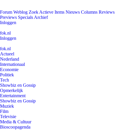
Forum
Weblog
Zoek
Actieve Items
Nieuws
Columns
Reviews
Previews
Specials
Archief
Inloggen
fok.nl
Inloggen
fok.nl
Actueel
Nederland
Internationaal
Economie
Politiek
Tech
Showbiz en Gossip
Opmerkelijk
Entertainment
Showbiz en Gossip
Muziek
Film
Televisie
Media & Cultuur
Bioscoopagenda