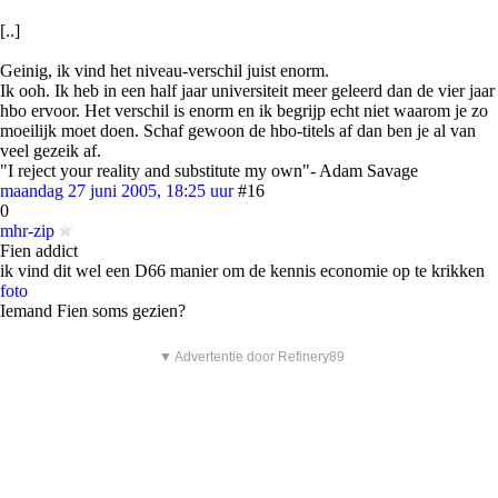
[..]
Geinig, ik vind het niveau-verschil juist enorm.
Ik ooh. Ik heb in een half jaar universiteit meer geleerd dan de vier jaar
hbo ervoor. Het verschil is enorm en ik begrijp echt niet waarom je zo
moeilijk moet doen. Schaf gewoon de hbo-titels af dan ben je al van
veel gezeik af.
"I reject your reality and substitute my own"- Adam Savage
maandag 27 juni 2005, 18:25 uur
#16
0
mhr-zip
Fien addict
ik vind dit wel een D66 manier om de kennis economie op te krikken
foto
Iemand Fien soms gezien?
▼ Advertentie door Refinery89