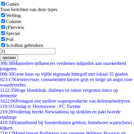
Games
Toon berichten van deze types
Weblog
Column
(P)review
Special
Poll
Scrollbar gebruiken
opslaan
3
06:38
Manosfeer-influencers verdienen miljarden aan onzekerheid
jongeren
0
06:30
Grote kans op vijfde regionale hittegolf met lokaal 35 graden
9
23:17
Kleurrecessie: consumenten kiezen grijs en beige uit angst voor
waardeverlies
11
22:35
Hoge bloeddruk, diabetes en roken vergroten risico op
dementie
16
22:06
Pentagon eist snellere wapenproductie van defensiebedrijven
1
19:31
Uitslag sc Heerenveen - FC Twente
2
19:28
Vollering breekt Niewiadoma op slotklim en pakt tweede
eindzege
4
18:34
Natuurbrand bij Soesterduinen geblust, brandweer waarschuwt
kijkers
7
18:12
Mattel brengt Barbiepop van zangeres Whitney Houston uit