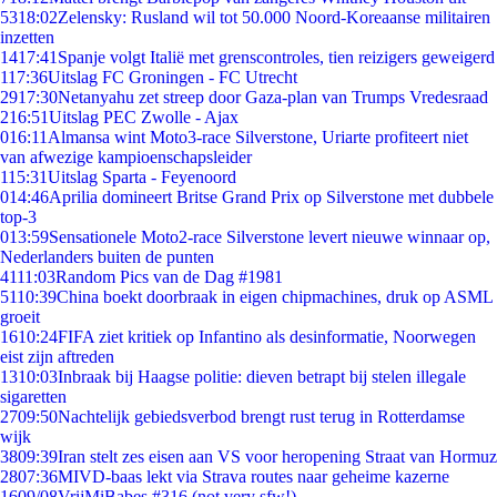
53
18:02
Zelensky: Rusland wil tot 50.000 Noord-Koreaanse militairen
inzetten
14
17:41
Spanje volgt Italië met grenscontroles, tien reizigers geweigerd
1
17:36
Uitslag FC Groningen - FC Utrecht
29
17:30
Netanyahu zet streep door Gaza-plan van Trumps Vredesraad
2
16:51
Uitslag PEC Zwolle - Ajax
0
16:11
Almansa wint Moto3-race Silverstone, Uriarte profiteert niet
van afwezige kampioenschapsleider
1
15:31
Uitslag Sparta - Feyenoord
0
14:46
Aprilia domineert Britse Grand Prix op Silverstone met dubbele
top-3
0
13:59
Sensationele Moto2-race Silverstone levert nieuwe winnaar op,
Nederlanders buiten de punten
41
11:03
Random Pics van de Dag #1981
51
10:39
China boekt doorbraak in eigen chipmachines, druk op ASML
groeit
16
10:24
FIFA ziet kritiek op Infantino als desinformatie, Noorwegen
eist zijn aftreden
13
10:03
Inbraak bij Haagse politie: dieven betrapt bij stelen illegale
sigaretten
27
09:50
Nachtelijk gebiedsverbod brengt rust terug in Rotterdamse
wijk
38
09:39
Iran stelt zes eisen aan VS voor heropening Straat van Hormuz
28
07:36
MIVD-baas lekt via Strava routes naar geheime kazerne
16
09/08
VrijMiBabes #316 (not very sfw!)