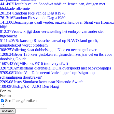
44
14:03
Houthi's vallen Saoedi-Arabië en Jemen aan, dreigen met
blokkade olieroute
20
13:47
Random Pics van de Dag #1978
76
13:16
Random Pics van de Dag #1980
14
13:06
Benzineprijs daalt verder, onzekerheid over Straat van Hormuz
blijft
8
12:37
Vrouw krijgt door verwisseling het embryo van ander stel
ingebracht
51
11:40
VS: kans op Russische aanval op NAVO-land groeit,
munitietekort wordt probleem
3
08:25
Vollering slaat dubbelslag in Nice en neemt geel over
12
08:24
Broer 135 keer gestoken en gesneden: zes jaar cel en tbs voor
doodslag Gouda
16
07:42
VrijMiBabes #316 (not very sfw!)
32
07:20
Amsterdams dierenasiel DOA overspoeld met babykonijntjes
57
09/08
Dikke Van Dale neemt 'vulvalippen' op: 'stigma op
schaamlippen doorbreken'
22
09/08
Jesus Simulator komt naar Nintendo Switch
1
09/08
Uitslag AZ - ADO Den Haag
Forum
Forum
Scrollbar gebruiken
opslaan