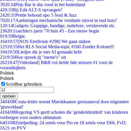
39
20:34
Prijs Bar le duc rood in het buitenland
4
20:33
Bij Edit ALT-S opvangen?
24
20:31
Petitie behoud npo 5 Soul & Jazz
70
20:17
Aanbrengen mechanische ventilatie zinvol in oud huis?
1
20:14
Gadgets: Grappige, handige, nutteloze, verslavende etc.
236
20:11
archito's jaren '70 huis #5 - Een nieuw begin
9
19:59
Belgie.
164
19:57
[NOS Eredivisie #298] We gaan staken
125
19:55
Het RLS Social Media-topic #160 Zonder Kolonel!!
194
19:50
Liedjes die je met AI gemaakt hebt
23
19:50
Hoe spreek jij "meme's" uit
262
19:47
[Videoland] B&B vol liefde 6de seizoen #1 voor de
vooruitkijkers
Politiek
Politiek
Scrollbar gebruiken
opslaan
34
04/08
Ceuta-leider noemt Marokkaanse grensaanval door migranten
'gruweldaad'
41
04/08
Regering VS geeft scholen die 'genderidentiteit' van kinderen
verbergen voor ouders ultimatum
64
03/08
Zetelpeiling: 24 zetels voor Pro en 18 zetels voor D66, FvD,
JA21 en PVV