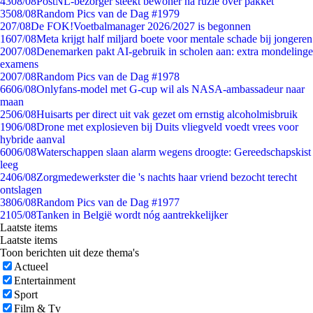
43
08/08
PostNL-bezorger steekt bewoner na ruzie over pakket
35
08/08
Random Pics van de Dag #1979
2
07/08
De FOK!Voetbalmanager 2026/2027 is begonnen
16
07/08
Meta krijgt half miljard boete voor mentale schade bij jongeren
20
07/08
Denemarken pakt AI-gebruik in scholen aan: extra mondelinge
examens
20
07/08
Random Pics van de Dag #1978
66
06/08
Onlyfans-model met G-cup wil als NASA-ambassadeur naar
maan
25
06/08
Huisarts per direct uit vak gezet om ernstig alcoholmisbruik
19
06/08
Drone met explosieven bij Duits vliegveld voedt vrees voor
hybride aanval
60
06/08
Waterschappen slaan alarm wegens droogte: Gereedschapskist
leeg
24
06/08
Zorgmedewerkster die 's nachts haar vriend bezocht terecht
ontslagen
38
06/08
Random Pics van de Dag #1977
21
05/08
Tanken in België wordt nóg aantrekkelijker
Laatste items
Laatste items
Toon berichten uit deze thema's
Actueel
Entertainment
Sport
Film & Tv