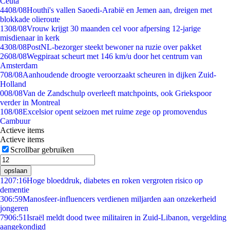
Ceuta
44
08/08
Houthi's vallen Saoedi-Arabië en Jemen aan, dreigen met
blokkade olieroute
13
08/08
Vrouw krijgt 30 maanden cel voor afpersing 12-jarige
misdienaar in kerk
43
08/08
PostNL-bezorger steekt bewoner na ruzie over pakket
26
08/08
Wegpiraat scheurt met 146 km/u door het centrum van
Amsterdam
7
08/08
Aanhoudende droogte veroorzaakt scheuren in dijken Zuid-
Holland
0
08/08
Van de Zandschulp overleeft matchpoints, ook Griekspoor
verder in Montreal
1
08/08
Excelsior opent seizoen met ruime zege op promovendus
Cambuur
Actieve items
Actieve items
Scrollbar gebruiken
opslaan
12
07:16
Hoge bloeddruk, diabetes en roken vergroten risico op
dementie
3
06:59
Manosfeer-influencers verdienen miljarden aan onzekerheid
jongeren
79
06:51
Israël meldt dood twee militairen in Zuid-Libanon, vergelding
aangekondigd