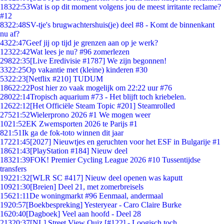
183
22:53
Wat is op dit moment volgens jou de meest irritante reclame?
#12
83
22:48
SV-tje's brugwachtershuis(je) deel #8 - Komt de binnenkant
nu af?
43
22:47
Geef jij op tijd je grenzen aan op je werk?
123
22:42
Wat lees je nu? #96 zomerlezen
298
22:35
[Live Eredivisie #1787] We zijn begonnen!
33
22:25
Op vakantie met (kleine) kinderen #30
53
22:23
[Netflix #210] TUDUM
186
22:22
Post hier zo vaak mogelijk om 22:22 uur #76
280
22:14
Tropisch aquarium #73 - Het blijft toch kriebelen.
126
22:12
[Het Officiële Steam Topic #201] Steamrolled
275
21:52
Wielerprono 2026 #1 We mogen weer
10
21:52
EK Zwemsporten 2026 te Parijs #1
8
21:51
Ik ga de fok-toto winnen dit jaar
172
21:45
[2027] Nieuwtjes en geruchten voor het ESF in Bulgarije #1
186
21:43
[PlayStation #184] Nieuw deel
183
21:39
FOK! Premier Cycling League 2026 #10 Tussentijdse
transfers
192
21:32
[WLR SC #417] Nieuw deel openen was kaputt
109
21:30
[Breien] Deel 21, met zomerbreisels
156
21:11
De woningmarkt #96 Eenmaal, andermaal
19
20:57
[Boekbespreking] Yesteryear - Caro Claire Burke
16
20:40
[Dagboek] Veel aan hoofd - Deel 28
213
20:37
[NL] Street View Quiz [#122] - Loogisch toch