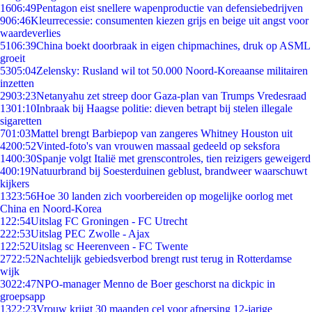
16
06:49
Pentagon eist snellere wapenproductie van defensiebedrijven
9
06:46
Kleurrecessie: consumenten kiezen grijs en beige uit angst voor
waardeverlies
51
06:39
China boekt doorbraak in eigen chipmachines, druk op ASML
groeit
53
05:04
Zelensky: Rusland wil tot 50.000 Noord-Koreaanse militairen
inzetten
29
03:23
Netanyahu zet streep door Gaza-plan van Trumps Vredesraad
13
01:10
Inbraak bij Haagse politie: dieven betrapt bij stelen illegale
sigaretten
7
01:03
Mattel brengt Barbiepop van zangeres Whitney Houston uit
42
00:52
Vinted-foto's van vrouwen massaal gedeeld op seksfora
14
00:30
Spanje volgt Italië met grenscontroles, tien reizigers geweigerd
4
00:19
Natuurbrand bij Soesterduinen geblust, brandweer waarschuwt
kijkers
13
23:56
Hoe 30 landen zich voorbereiden op mogelijke oorlog met
China en Noord-Korea
1
22:54
Uitslag FC Groningen - FC Utrecht
2
22:53
Uitslag PEC Zwolle - Ajax
1
22:52
Uitslag sc Heerenveen - FC Twente
27
22:52
Nachtelijk gebiedsverbod brengt rust terug in Rotterdamse
wijk
30
22:47
NPO-manager Menno de Boer geschorst na dickpic in
groepsapp
13
22:23
Vrouw krijgt 30 maanden cel voor afpersing 12-jarige