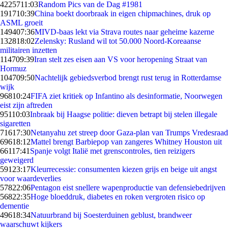
42257
11:03
Random Pics van de Dag #1981
1917
10:39
China boekt doorbraak in eigen chipmachines, druk op
ASML groeit
1494
07:36
MIVD-baas lekt via Strava routes naar geheime kazerne
1328
18:02
Zelensky: Rusland wil tot 50.000 Noord-Koreaanse
militairen inzetten
1147
09:39
Iran stelt zes eisen aan VS voor heropening Straat van
Hormuz
1047
09:50
Nachtelijk gebiedsverbod brengt rust terug in Rotterdamse
wijk
968
10:24
FIFA ziet kritiek op Infantino als desinformatie, Noorwegen
eist zijn aftreden
951
10:03
Inbraak bij Haagse politie: dieven betrapt bij stelen illegale
sigaretten
716
17:30
Netanyahu zet streep door Gaza-plan van Trumps Vredesraad
696
18:12
Mattel brengt Barbiepop van zangeres Whitney Houston uit
661
17:41
Spanje volgt Italië met grenscontroles, tien reizigers
geweigerd
591
23:17
Kleurrecessie: consumenten kiezen grijs en beige uit angst
voor waardeverlies
578
22:06
Pentagon eist snellere wapenproductie van defensiebedrijven
568
22:35
Hoge bloeddruk, diabetes en roken vergroten risico op
dementie
496
18:34
Natuurbrand bij Soesterduinen geblust, brandweer
waarschuwt kijkers