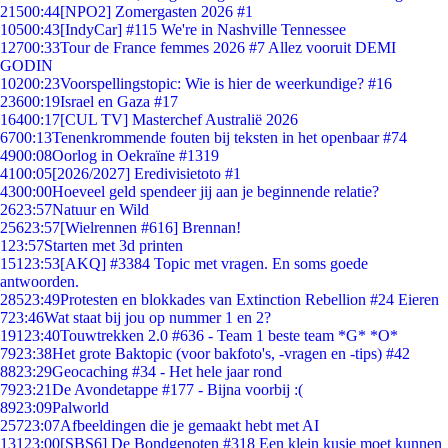
215
00:44
[NPO2] Zomergasten 2026 #1
105
00:43
[IndyCar] #115 We're in Nashville Tennessee
127
00:33
Tour de France femmes 2026 #7 Allez vooruit DEMI
GODIN
102
00:23
Voorspellingstopic: Wie is hier de weerkundige? #16
236
00:19
Israel en Gaza #17
164
00:17
[CUL TV] Masterchef Australië 2026
67
00:13
Tenenkrommende fouten bij teksten in het openbaar #74
49
00:08
Oorlog in Oekraïne #1319
41
00:05
[2026/2027] Eredivisietoto #1
43
00:00
Hoeveel geld spendeer jij aan je beginnende relatie?
26
23:57
Natuur en Wild
256
23:57
[Wielrennen #616] Brennan!
1
23:57
Starten met 3d printen
151
23:53
[AKQ] #3384 Topic met vragen. En soms goede
antwoorden.
285
23:49
Protesten en blokkades van Extinction Rebellion #24 Eieren
7
23:46
Wat staat bij jou op nummer 1 en 2?
191
23:40
Touwtrekken 2.0 #636 - Team 1 beste team *G* *O*
79
23:38
Het grote Baktopic (voor bakfoto's, -vragen en -tips) #42
88
23:29
Geocaching #34 - Het hele jaar rond
79
23:21
De Avondetappe #177 - Bijna voorbij :(
89
23:09
Palworld
257
23:07
Afbeeldingen die je gemaakt hebt met AI
131
23:00
[SBS6] De Bondgenoten #318 Een klein kusje moet kunnen