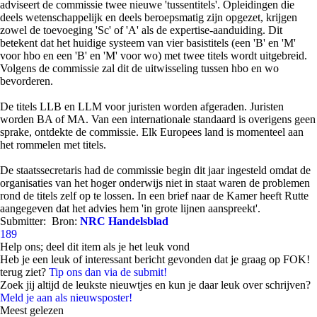
adviseert de commissie twee nieuwe 'tussentitels'. Opleidingen die
deels wetenschappelijk en deels beroepsmatig zijn opgezet, krijgen
zowel de toevoeging 'Sc' of 'A' als de expertise-aanduiding. Dit
betekent dat het huidige systeem van vier basistitels (een 'B' en 'M'
voor hbo en een 'B' en 'M' voor wo) met twee titels wordt uitgebreid.
Volgens de commissie zal dit de uitwisseling tussen hbo en wo
bevorderen.
De titels LLB en LLM voor juristen worden afgeraden. Juristen
worden BA of MA. Van een internationale standaard is overigens geen
sprake, ontdekte de commissie. Elk Europees land is momenteel aan
het rommelen met titels.
De staatssecretaris had de commissie begin dit jaar ingesteld omdat de
organisaties van het hoger onderwijs niet in staat waren de problemen
rond de titels zelf op te lossen. In een brief naar de Kamer heeft Rutte
aangegeven dat het advies hem 'in grote lijnen aanspreekt'.
Submitter:
Bron:
NRC Handelsblad
189
Help ons; deel dit item als je het leuk vond
Heb je een leuk of interessant bericht gevonden dat je graag op FOK!
terug ziet?
Tip ons dan via de submit!
Zoek jij altijd de leukste nieuwtjes en kun je daar leuk over schrijven?
Meld je aan als nieuwsposter!
Meest gelezen