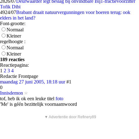
28
26/07
Deurwaarder legt beslag bij onvindbare Bij1-fractievoorzitter
Tofik Dibi
49
24/07
Brabant draait natuurvergunningen voor boeren terug: ook
elders in het land?
Font-grootte:
Normaal
Kleiner
regelhoogte :
Normaal
Kleiner
189 reacties
Reactiepagina:
1
2
3
4
Redactie Frontpage
maandag 27 juni 2005, 18:18 uur
#1
0
Innisdemon
tof, heb ik ok een leuke titel
foto
'Me' is géén bezittelijk voornaamwoord
▼ Advertentie door Refinery89