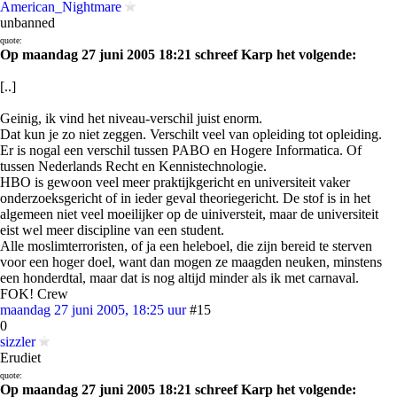
American_Nightmare
unbanned
quote:
Op maandag 27 juni 2005 18:21 schreef Karp het volgende:
[..]
Geinig, ik vind het niveau-verschil juist enorm.
Dat kun je zo niet zeggen. Verschilt veel van opleiding tot opleiding.
Er is nogal een verschil tussen PABO en Hogere Informatica. Of
tussen Nederlands Recht en Kennistechnologie.
HBO is gewoon veel meer praktijkgericht en universiteit vaker
onderzoeksgericht of in ieder geval theoriegericht. De stof is in het
algemeen niet veel moeilijker op de uiniversteit, maar de universiteit
eist wel meer discipline van een student.
Alle moslimterroristen, of ja een heleboel, die zijn bereid te sterven
voor een hoger doel, want dan mogen ze maagden neuken, minstens
een honderdtal, maar dat is nog altijd minder als ik met carnaval.
FOK! Crew
maandag 27 juni 2005, 18:25 uur
#15
0
sizzler
Erudiet
quote:
Op maandag 27 juni 2005 18:21 schreef Karp het volgende: