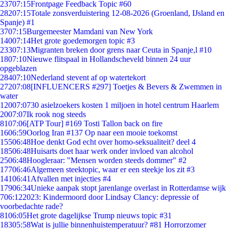
237
07:15
Frontpage Feedback Topic #60
282
07:15
Totale zonsverduistering 12-08-2026 (Groenland, IJsland en
Spanje) #1
37
07:15
Burgemeester Mamdani van New York
140
07:14
Het grote goedemorgen topic #3
233
07:13
Migranten breken door grens naar Ceuta in Spanje,l #10
18
07:10
Nieuwe flitspaal in Hollandscheveld binnen 24 uur
opgeblazen
284
07:10
Nederland stevent af op watertekort
272
07:08
[INFLUENCERS #297] Toetjes & Bevers & Zwemmen in
water
120
07:07
30 asielzoekers kosten 1 miljoen in hotel centrum Haarlem
20
07:07
Ik rook nog steeds
81
07:06
[ATP Tour] #169 Tosti Tallon back on fire
16
06:59
Oorlog Iran #137 Op naar een mooie toekomst
155
06:48
Hoe denkt God echt over homo-seksualiteit? deel 4
185
06:48
Huisarts doet haar werk onder invloed van alcohol
25
06:48
Hoogleraar: "Mensen worden steeds dommer" #2
177
06:46
Algemeen steektopic, waar er een steekje los zit #3
141
06:41
Afvallen met injecties #4
179
06:34
Unieke aanpak stopt jarenlange overlast in Rotterdamse wijk
7
06:12
2023: Kindermoord door Lindsay Clancy: depressie of
voorbedachte rade?
81
06:05
Het grote dagelijkse Trump nieuws topic #31
183
05:58
Wat is jullie binnenhuistemperatuur? #81 Horrorzomer