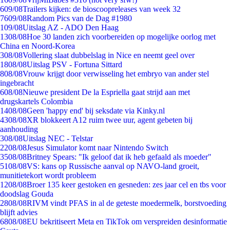
6
09/08
Trailers kijken: de bioscoopreleases van week 32
76
09/08
Random Pics van de Dag #1980
1
09/08
Uitslag AZ - ADO Den Haag
13
08/08
Hoe 30 landen zich voorbereiden op mogelijke oorlog met
China en Noord-Korea
3
08/08
Vollering slaat dubbelslag in Nice en neemt geel over
18
08/08
Uitslag PSV - Fortuna Sittard
8
08/08
Vrouw krijgt door verwisseling het embryo van ander stel
ingebracht
6
08/08
Nieuwe president De la Espriella gaat strijd aan met
drugskartels Colombia
14
08/08
Geen 'happy end' bij seksdate via Kinky.nl
43
08/08
XR blokkeert A12 ruim twee uur, agent gebeten bij
aanhouding
3
08/08
Uitslag NEC - Telstar
22
08/08
Jesus Simulator komt naar Nintendo Switch
35
08/08
Britney Spears: "Ik geloof dat ik heb gefaald als moeder"
51
08/08
VS: kans op Russische aanval op NAVO-land groeit,
munitietekort wordt probleem
12
08/08
Broer 135 keer gestoken en gesneden: zes jaar cel en tbs voor
doodslag Gouda
28
08/08
RIVM vindt PFAS in al de geteste moedermelk, borstvoeding
blijft advies
68
08/08
EU bekritiseert Meta en TikTok om verspreiden desinformatie