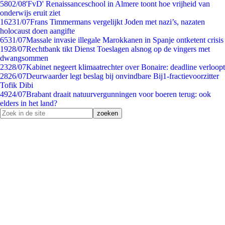
58
02/08
'FvD' Renaissanceschool in Almere toont hoe vrijheid van
onderwijs eruit ziet
162
31/07
Frans Timmermans vergelijkt Joden met nazi’s, nazaten
holocaust doen aangifte
65
31/07
Massale invasie illegale Marokkanen in Spanje ontketent crisis
19
28/07
Rechtbank tikt Dienst Toeslagen alsnog op de vingers met
dwangsommen
23
28/07
Kabinet negeert klimaatrechter over Bonaire: deadline verloopt
28
26/07
Deurwaarder legt beslag bij onvindbare Bij1-fractievoorzitter
Tofik Dibi
49
24/07
Brabant draait natuurvergunningen voor boeren terug: ook
elders in het land?