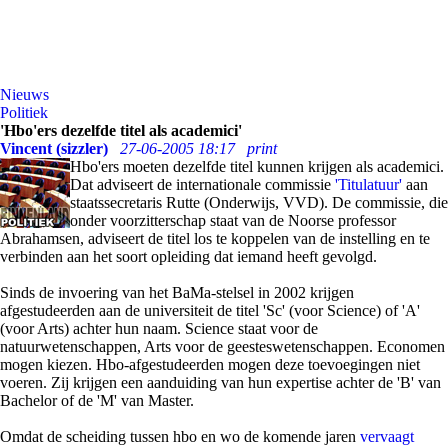
Nieuws
Politiek
'Hbo'ers dezelfde titel als academici'
Vincent (sizzler)
27-06-2005 18:17
print
Hbo'ers moeten dezelfde titel kunnen krijgen als academici.
Dat adviseert de internationale commissie
'Titulatuur'
aan
staatssecretaris Rutte (Onderwijs, VVD). De commissie, die
onder voorzitterschap staat van de Noorse professor
Abrahamsen, adviseert de titel los te koppelen van de instelling en te
verbinden aan het soort opleiding dat iemand heeft gevolgd.
Sinds de invoering van het BaMa-stelsel in 2002 krijgen
afgestudeerden aan de universiteit de titel 'Sc' (voor Science) of 'A'
(voor Arts) achter hun naam. Science staat voor de
natuurwetenschappen, Arts voor de geesteswetenschappen. Economen
mogen kiezen. Hbo-afgestudeerden mogen deze toevoegingen niet
voeren. Zij krijgen een aanduiding van hun expertise achter de 'B' van
Bachelor of de 'M' van Master.
Omdat de scheiding tussen hbo en wo de komende jaren
vervaagt