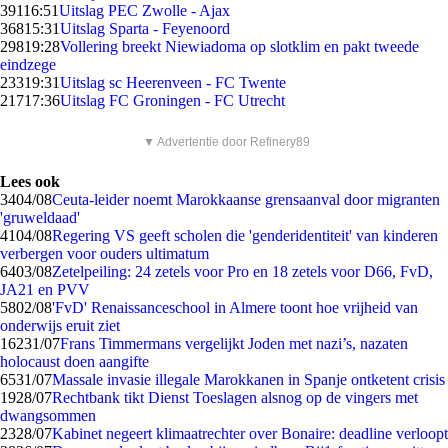
391
16:51
Uitslag PEC Zwolle - Ajax
368
15:31
Uitslag Sparta - Feyenoord
298
19:28
Vollering breekt Niewiadoma op slotklim en pakt tweede
eindzege
233
19:31
Uitslag sc Heerenveen - FC Twente
217
17:36
Uitslag FC Groningen - FC Utrecht
▼ Advertentie door Refinery89
Lees ook
34
04/08
Ceuta-leider noemt Marokkaanse grensaanval door migranten
'gruweldaad'
41
04/08
Regering VS geeft scholen die 'genderidentiteit' van kinderen
verbergen voor ouders ultimatum
64
03/08
Zetelpeiling: 24 zetels voor Pro en 18 zetels voor D66, FvD,
JA21 en PVV
58
02/08
'FvD' Renaissanceschool in Almere toont hoe vrijheid van
onderwijs eruit ziet
162
31/07
Frans Timmermans vergelijkt Joden met nazi’s, nazaten
holocaust doen aangifte
65
31/07
Massale invasie illegale Marokkanen in Spanje ontketent crisis
19
28/07
Rechtbank tikt Dienst Toeslagen alsnog op de vingers met
dwangsommen
23
28/07
Kabinet negeert klimaatrechter over Bonaire: deadline verloopt