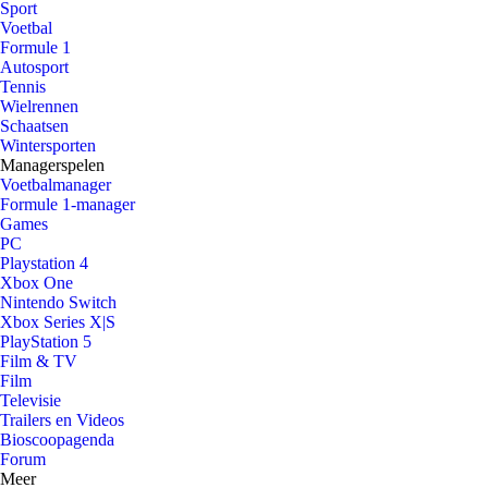
Sport
Voetbal
Formule 1
Autosport
Tennis
Wielrennen
Schaatsen
Wintersporten
Managerspelen
Voetbalmanager
Formule 1-manager
Games
PC
Playstation 4
Xbox One
Nintendo Switch
Xbox Series X|S
PlayStation 5
Film & TV
Film
Televisie
Trailers en Videos
Bioscoopagenda
Forum
Meer