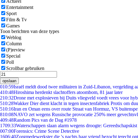
Actueel
Entertainment
Sport
Film & Tv
Games
Toon berichten van deze types
Weblog
Column
(P)review
Special
Poll
Scrollbar gebruiken
opslaan
0
10:59
Israël meldt dood twee militairen in Zuid-Libanon, vergelding 
4
10:48
Hiroshima herdenkt slachtoffers atoombom, 81 jaar later
2
10:32
Drone met explosieven bij Duits vliegveld voedt vrees voor hyb
5
10:28
Wakker Dier dient klacht in tegen insectenfabriek Protix om d
5
10:16
Iran en Oman eens over route Straat van Hormuz, VS buitenspe
8
10:08
NAVO zet wegens Russische provocatie 250% meer gevechtsvli
4
09:48
Random Pics van de Dag #1978
17
09:33
Waterschappen slaan alarm wegens droogte: Gereedschapskist
0
07:00
Forensics: Crime Scene Detective
16
06:40
Zorgmedewerkster die 's nachts haar vriend bezocht terecht on