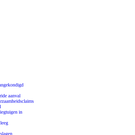
aangekondigd
ride aanval
uurzaamheidsclaims
l
egtuigen in
 leeg
tslagen