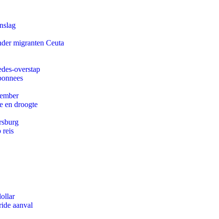
nslag
onder migranten Ceuta
edes-overstap
abonnees
tember
e en droogte
rsburg
 reis
ollar
ride aanval