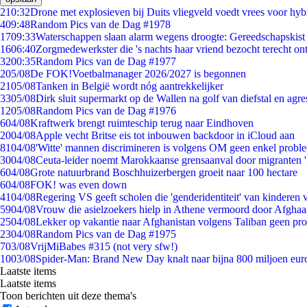
2
10:32
Drone met explosieven bij Duits vliegveld voedt vrees voor hyb
4
09:48
Random Pics van de Dag #1978
17
09:33
Waterschappen slaan alarm wegens droogte: Gereedschapskist
16
06:40
Zorgmedewerkster die 's nachts haar vriend bezocht terecht on
32
00:35
Random Pics van de Dag #1977
2
05/08
De FOK!Voetbalmanager 2026/2027 is begonnen
21
05/08
Tanken in België wordt nóg aantrekkelijker
33
05/08
Dirk sluit supermarkt op de Wallen na golf van diefstal en agre
12
05/08
Random Pics van de Dag #1976
6
04/08
Kraftwerk brengt ruimteschip terug naar Eindhoven
20
04/08
Apple vecht Britse eis tot inbouwen backdoor in iCloud aan
81
04/08
'Witte' mannen discrimineren is volgens OM geen enkel probl
30
04/08
Ceuta-leider noemt Marokkaanse grensaanval door migranten 
6
04/08
Grote natuurbrand Boschhuizerbergen groeit naar 100 hectare
6
04/08
FOK! was even down
41
04/08
Regering VS geeft scholen die 'genderidentiteit' van kinderen
59
04/08
Vrouw die asielzoekers hielp in Athene vermoord door Afghaa
25
04/08
Lekker op vakantie naar Afghanistan volgens Taliban geen pr
23
04/08
Random Pics van de Dag #1975
7
03/08
VrijMiBabes #315 (not very sfw!)
10
03/08
Spider-Man: Brand New Day knalt naar bijna 800 miljoen eur
Laatste items
Laatste items
Toon berichten uit deze thema's