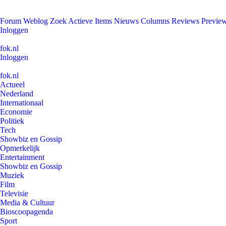
Forum
Weblog
Zoek
Actieve Items
Nieuws
Columns
Reviews
Previe
Inloggen
fok.nl
Inloggen
fok.nl
Actueel
Nederland
Internationaal
Economie
Politiek
Tech
Showbiz en Gossip
Opmerkelijk
Entertainment
Showbiz en Gossip
Muziek
Film
Televisie
Media & Cultuur
Bioscoopagenda
Sport