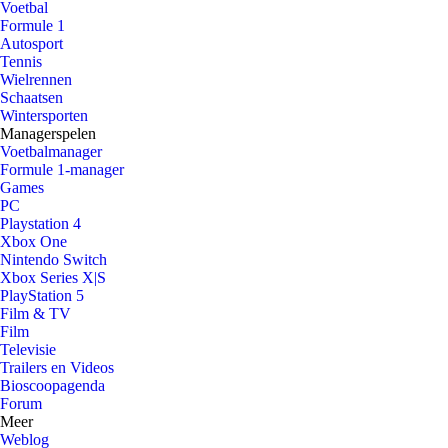
Voetbal
Formule 1
Autosport
Tennis
Wielrennen
Schaatsen
Wintersporten
Managerspelen
Voetbalmanager
Formule 1-manager
Games
PC
Playstation 4
Xbox One
Nintendo Switch
Xbox Series X|S
PlayStation 5
Film & TV
Film
Televisie
Trailers en Videos
Bioscoopagenda
Forum
Meer
Weblog