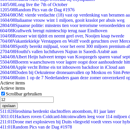
14
05/08
Long live the 7th of October
12
05/08
Random Pics van de Dag #1976
20
04/08
OM: vierde verdachte (18) vast op verdenking van beramen aa
16
04/08
Italiaanse vrouw wint 1 miljoen, gooit kraslot per abuis weg
28
04/08
Spaanse politie: minstens tien voor terrorisme veroordeelden 
6
04/08
Kraftwerk brengt ruimteschip terug naar Eindhoven
1
04/08
Reusser wint tijdrit en neemt geel over, Nooijen knap tweede
7
04/08
Vakantiekiekje Verstappen en Wolff voedt geruchten over Merc
18
04/08
Spotify bereikt mijlpaal, voor het eerst 300 miljoen premium-
27
04/08
Houthi's vallen luchthaven Najran in Saoedi-Arabië aan
34
04/08
Albert Heijn halveert tempo van Koopzegels sparen vanaf sep
55
04/08
Boeren waarschuwen voor lagere oogst door aanhoudende hitt
20
04/08
Apple vecht Britse eis tot inbouwen backdoor in iCloud aan
26
04/08
Doden bij Oekraïense droneaanvallen op Moskou en Sint-Pete
19
04/08
Ruim 1 op de 7 Nederlanders gaan deze zomer onverzekerd op
Actieve items
Actieve items
Scrollbar gebruiken
opslaan
5
11:02
Hiroshima herdenkt slachtoffers atoombom, 81 jaar later
30
11:01
Hackers roven Coldcard-bitcoinwallets leeg voor 114 miljoen d
2
11:01
Drone met explosieven bij Duits vliegveld voedt vrees voor hyb
4
11:01
Random Pics van de Dag #1978