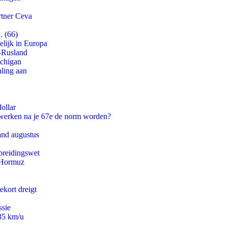
rtner Ceva
. (66)
lijk in Europa
-Rusland
ichigan
aling aan
ollar
 werken na je 67e de norm worden?
and augustus
preidingswet
n Hormuz
ekort dreigt
ssie
235 km/u