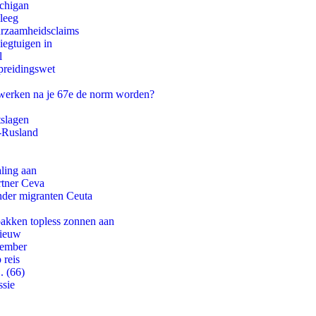
ichigan
leeg
uurzaamheidsclaims
egtuigen in
l
preidingswet
 werken na je 67e de norm worden?
tslagen
-Rusland
aling aan
rtner Ceva
onder migranten Ceuta
pakken topless zonnen aan
nieuw
tember
 reis
. (66)
ssie