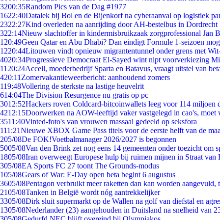
32
00:35
Random Pics van de Dag #1977
16
22:40
Datalek bij Bol en de Bijenkorf na cyberaanval op logistiek pa
23
22:27
Kind overleden na aanrijding door AH-bestelbus in Dordrecht
3
22:14
Nieuw slachtoffer in kindermisbruikzaak zorgprofessional Jan B
1
20:49
Geen Qatar en Abu Dhabi? Dan eindigt Formule 1-seizoen moge
12
20:44
Litouwen vindt opnieuw migrantentunnel onder grens met Wit
40
20:34
Progressieve Democraat El-Sayed wint nipt voorverkiezing M
11
20:24
Accell, moederbedrijf Sparta en Batavus, vraagt uitstel van bet
4
20:11
Zomervakantieweerbericht: aanhoudend zomers
1
19:48
Vollering de sterkste na lastige heuvelrit
6
14:04
The Division Resurgence nu gratis op pc
30
12:52
Hackers roven Coldcard-bitcoinwallets leeg voor 114 miljoen d
42
12:15
Doorwerken na AOW-leeftijd vaker vastgelegd in cao's, moet
35
11:40
Vinted-foto's van vrouwen massaal gedeeld op seksfora
1
11:21
Nieuwe XBOX Game Pass titels voor de eerste helft van de ma
2
05/08
De FOK!Voetbalmanager 2026/2027 is begonnen
50
05/08
Van den Brink zet nog eens 14 gemeenten onder toezicht om s
18
05/08
Iran overweegt Europese hulp bij ruimen mijnen in Straat va
3
05/08
EA Sports FC 27 toont The Grounds-modus
1
05/08
Gears of War: E-Day open beta begint 6 augustus
36
05/08
Pentagon verbruikt meer raketten dan kan worden aangevuld, t
21
05/08
Tanken in België wordt nóg aantrekkelijker
33
05/08
Dirk sluit supermarkt op de Wallen na golf van diefstal en agre
13
05/08
Nederlander (23) aangehouden in Duitsland na snelheid van 
3
05/08
Gedurfd NEC blijft overeind bij Olympiakos