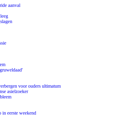
ride aanval
 leeg
tslagen
ssie
eem
'gruweldaad'
 verbergen voor ouders ultimatum
nse asielzoeker
obleem
o in eerste weekend