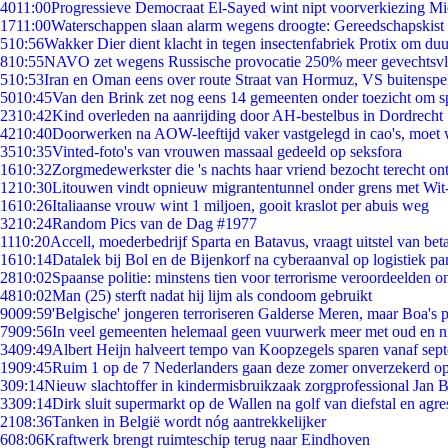
40
11:00
Progressieve Democraat El-Sayed wint nipt voorverkiezing M
17
11:00
Waterschappen slaan alarm wegens droogte: Gereedschapskist 
5
10:56
Wakker Dier dient klacht in tegen insectenfabriek Protix om d
8
10:55
NAVO zet wegens Russische provocatie 250% meer gevechtsvli
5
10:53
Iran en Oman eens over route Straat van Hormuz, VS buitenspe
50
10:45
Van den Brink zet nog eens 14 gemeenten onder toezicht om s
23
10:42
Kind overleden na aanrijding door AH-bestelbus in Dordrecht
42
10:40
Doorwerken na AOW-leeftijd vaker vastgelegd in cao's, moet
35
10:35
Vinted-foto's van vrouwen massaal gedeeld op seksfora
16
10:32
Zorgmedewerkster die 's nachts haar vriend bezocht terecht on
12
10:30
Litouwen vindt opnieuw migrantentunnel onder grens met Wit
16
10:26
Italiaanse vrouw wint 1 miljoen, gooit kraslot per abuis weg
32
10:24
Random Pics van de Dag #1977
11
10:20
Accell, moederbedrijf Sparta en Batavus, vraagt uitstel van bet
16
10:14
Datalek bij Bol en de Bijenkorf na cyberaanval op logistiek pa
28
10:02
Spaanse politie: minstens tien voor terrorisme veroordeelden 
48
10:02
Man (25) sterft nadat hij lijm als condoom gebruikt
90
09:59
'Belgische' jongeren terroriseren Galderse Meren, maar Boa's 
79
09:56
In veel gemeenten helemaal geen vuurwerk meer met oud en 
34
09:49
Albert Heijn halveert tempo van Koopzegels sparen vanaf sep
19
09:45
Ruim 1 op de 7 Nederlanders gaan deze zomer onverzekerd op
3
09:14
Nieuw slachtoffer in kindermisbruikzaak zorgprofessional Jan B
33
09:14
Dirk sluit supermarkt op de Wallen na golf van diefstal en agre
21
08:36
Tanken in België wordt nóg aantrekkelijker
6
08:06
Kraftwerk brengt ruimteschip terug naar Eindhoven