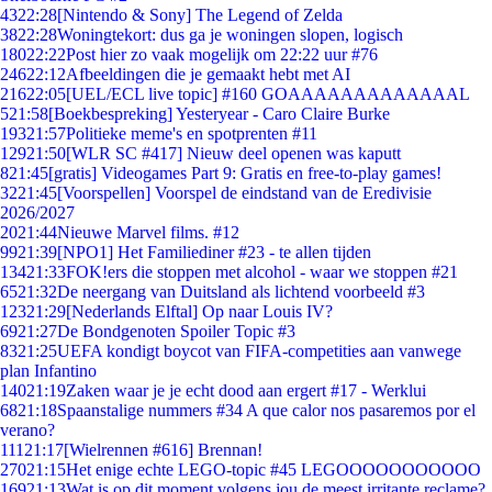
43
22:28
[Nintendo & Sony] The Legend of Zelda
38
22:28
Woningtekort: dus ga je woningen slopen, logisch
180
22:22
Post hier zo vaak mogelijk om 22:22 uur #76
246
22:12
Afbeeldingen die je gemaakt hebt met AI
216
22:05
[UEL/ECL live topic] #160 GOAAAAAAAAAAAAAL
5
21:58
[Boekbespreking] Yesteryear - Caro Claire Burke
193
21:57
Politieke meme's en spotprenten #11
129
21:50
[WLR SC #417] Nieuw deel openen was kaputt
8
21:45
[gratis] Videogames Part 9: Gratis en free-to-play games!
32
21:45
[Voorspellen] Voorspel de eindstand van de Eredivisie
2026/2027
20
21:44
Nieuwe Marvel films. #12
99
21:39
[NPO1] Het Familiediner #23 - te allen tijden
134
21:33
FOK!ers die stoppen met alcohol - waar we stoppen #21
65
21:32
De neergang van Duitsland als lichtend voorbeeld #3
123
21:29
[Nederlands Elftal] Op naar Louis IV?
69
21:27
De Bondgenoten Spoiler Topic #3
83
21:25
UEFA kondigt boycot van FIFA-competities aan vanwege
plan Infantino
140
21:19
Zaken waar je je echt dood aan ergert #17 - Werklui
68
21:18
Spaanstalige nummers #34 A que calor nos pasaremos por el
verano?
111
21:17
[Wielrennen #616] Brennan!
270
21:15
Het enige echte LEGO-topic #45 LEGOOOOOOOOOOO
169
21:13
Wat is op dit moment volgens jou de meest irritante reclame?