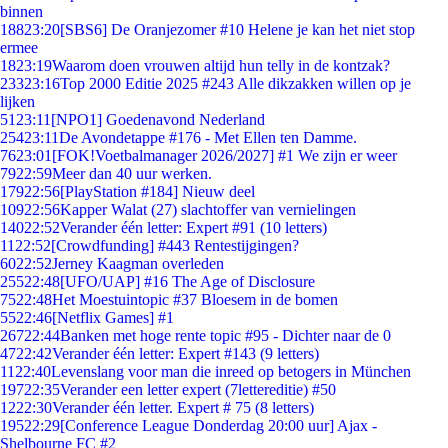
binnen
188
23:20
[SBS6] De Oranjezomer #10 Helene je kan het niet stop
ermee
18
23:19
Waarom doen vrouwen altijd hun telly in de kontzak?
233
23:16
Top 2000 Editie 2025 #243 Alle dikzakken willen op je
lijken
51
23:11
[NPO1] Goedenavond Nederland
254
23:11
De Avondetappe #176 - Met Ellen ten Damme.
76
23:01
[FOK!Voetbalmanager 2026/2027] #1 We zijn er weer
79
22:59
Meer dan 40 uur werken.
179
22:56
[PlayStation #184] Nieuw deel
109
22:56
Kapper Walat (27) slachtoffer van vernielingen
140
22:52
Verander één letter: Expert #91 (10 letters)
11
22:52
[Crowdfunding] #443 Rentestijgingen?
60
22:52
Jerney Kaagman overleden
255
22:48
[UFO/UAP] #16 The Age of Disclosure
75
22:48
Het Moestuintopic #37 Bloesem in de bomen
55
22:46
[Netflix Games] #1
267
22:44
Banken met hoge rente topic #95 - Dichter naar de 0
47
22:42
Verander één letter: Expert #143 (9 letters)
11
22:40
Levenslang voor man die inreed op betogers in München
197
22:35
Verander een letter expert (7lettereditie) #50
12
22:30
Verander één letter. Expert # 75 (8 letters)
195
22:29
[Conference League Donderdag 20:00 uur] Ajax -
Shelbourne FC #2