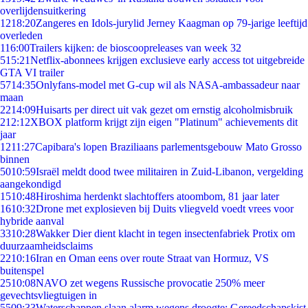
overlijdensuitkering
12
18:20
Zangeres en Idols-jurylid Jerney Kaagman op 79-jarige leeftijd
overleden
1
16:00
Trailers kijken: de bioscoopreleases van week 32
5
15:21
Netflix-abonnees krijgen exclusieve early access tot uitgebreide
GTA VI trailer
57
14:35
Onlyfans-model met G-cup wil als NASA-ambassadeur naar
maan
22
14:09
Huisarts per direct uit vak gezet om ernstig alcoholmisbruik
2
12:12
XBOX platform krijgt zijn eigen "Platinum" achievements dit
jaar
12
11:27
Capibara's lopen Braziliaans parlementsgebouw Mato Grosso
binnen
50
10:59
Israël meldt dood twee militairen in Zuid-Libanon, vergelding
aangekondigd
15
10:48
Hiroshima herdenkt slachtoffers atoombom, 81 jaar later
16
10:32
Drone met explosieven bij Duits vliegveld voedt vrees voor
hybride aanval
33
10:28
Wakker Dier dient klacht in tegen insectenfabriek Protix om
duurzaamheidsclaims
22
10:16
Iran en Oman eens over route Straat van Hormuz, VS
buitenspel
25
10:08
NAVO zet wegens Russische provocatie 250% meer
gevechtsvliegtuigen in
55
09:33
Waterschappen slaan alarm wegens droogte: Gereedschapskist