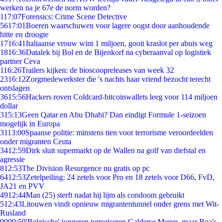
werken na je 67e de norm worden?
1
17:07
Forensics: Crime Scene Detective
56
17:01
Boeren waarschuwen voor lagere oogst door aanhoudende
hitte en droogte
17
16:41
Italiaanse vrouw wint 1 miljoen, gooit kraslot per abuis weg
18
16:36
Datalek bij Bol en de Bijenkorf na cyberaanval op logistiek
partner Ceva
1
16:26
Trailers kijken: de bioscoopreleases van week 32
23
16:12
Zorgmedewerkster die 's nachts haar vriend bezocht terecht
ontslagen
36
15:56
Hackers roven Coldcard-bitcoinwallets leeg voor 114 miljoen
dollar
3
15:13
Geen Qatar en Abu Dhabi? Dan eindigt Formule 1-seizoen
mogelijk in Europa
31
13:00
Spaanse politie: minstens tien voor terrorisme veroordeelden
onder migranten Ceuta
34
12:59
Dirk sluit supermarkt op de Wallen na golf van diefstal en
agressie
8
12:53
The Division Resurgence nu gratis op pc
64
12:53
Zetelpeiling: 24 zetels voor Pro en 18 zetels voor D66, FvD,
JA21 en PVV
49
12:44
Man (25) sterft nadat hij lijm als condoom gebruikt
5
12:43
Litouwen vindt opnieuw migrantentunnel onder grens met Wit-
Rusland
90
09:59
'Belgische' jongeren terroriseren Galderse Meren, maar Boa's