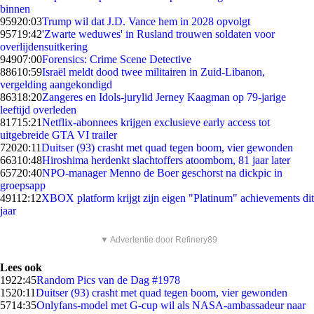
binnen
959
20:03
Trump wil dat J.D. Vance hem in 2028 opvolgt
957
19:42
'Zwarte weduwes' in Rusland trouwen soldaten voor
overlijdensuitkering
949
07:00
Forensics: Crime Scene Detective
886
10:59
Israël meldt dood twee militairen in Zuid-Libanon,
vergelding aangekondigd
863
18:20
Zangeres en Idols-jurylid Jerney Kaagman op 79-jarige
leeftijd overleden
817
15:21
Netflix-abonnees krijgen exclusieve early access tot
uitgebreide GTA VI trailer
720
20:11
Duitser (93) crasht met quad tegen boom, vier gewonden
663
10:48
Hiroshima herdenkt slachtoffers atoombom, 81 jaar later
657
20:40
NPO-manager Menno de Boer geschorst na dickpic in
groepsapp
491
12:12
XBOX platform krijgt zijn eigen "Platinum" achievements dit
jaar
▼ Advertentie door Refinery89
Lees ook
19
22:45
Random Pics van de Dag #1978
15
20:11
Duitser (93) crasht met quad tegen boom, vier gewonden
57
14:35
Onlyfans-model met G-cup wil als NASA-ambassadeur naar