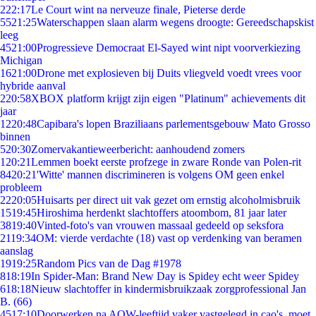
2
22:17
Le Court wint na nerveuze finale, Pieterse derde
55
21:25
Waterschappen slaan alarm wegens droogte: Gereedschapskist
leeg
45
21:00
Progressieve Democraat El-Sayed wint nipt voorverkiezing
Michigan
16
21:00
Drone met explosieven bij Duits vliegveld voedt vrees voor
hybride aanval
2
20:58
XBOX platform krijgt zijn eigen "Platinum" achievements dit
jaar
12
20:48
Capibara's lopen Braziliaans parlementsgebouw Mato Grosso
binnen
5
20:30
Zomervakantieweerbericht: aanhoudend zomers
1
20:21
Lemmen boekt eerste profzege in zware Ronde van Polen-rit
84
20:21
'Witte' mannen discrimineren is volgens OM geen enkel
probleem
22
20:05
Huisarts per direct uit vak gezet om ernstig alcoholmisbruik
15
19:45
Hiroshima herdenkt slachtoffers atoombom, 81 jaar later
38
19:40
Vinted-foto's van vrouwen massaal gedeeld op seksfora
21
19:34
OM: vierde verdachte (18) vast op verdenking van beramen
aanslag
19
19:25
Random Pics van de Dag #1978
8
18:19
In Spider-Man: Brand New Day is Spidey echt weer Spidey
6
18:18
Nieuw slachtoffer in kindermisbruikzaak zorgprofessional Jan
B. (66)
45
17:10
Doorwerken na AOW-leeftijd vaker vastgelegd in cao's, moet