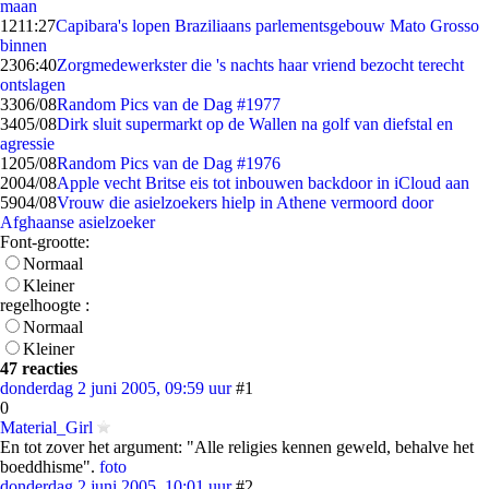
maan
12
11:27
Capibara's lopen Braziliaans parlementsgebouw Mato Grosso
binnen
23
06:40
Zorgmedewerkster die 's nachts haar vriend bezocht terecht
ontslagen
33
06/08
Random Pics van de Dag #1977
34
05/08
Dirk sluit supermarkt op de Wallen na golf van diefstal en
agressie
12
05/08
Random Pics van de Dag #1976
20
04/08
Apple vecht Britse eis tot inbouwen backdoor in iCloud aan
59
04/08
Vrouw die asielzoekers hielp in Athene vermoord door
Afghaanse asielzoeker
Font-grootte:
Normaal
Kleiner
regelhoogte :
Normaal
Kleiner
47 reacties
donderdag 2 juni 2005, 09:59 uur
#1
0
Material_Girl
En tot zover het argument: "Alle religies kennen geweld, behalve het
boeddhisme".
foto
donderdag 2 juni 2005, 10:01 uur
#2