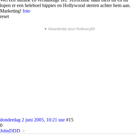
lopen er een heleboel hippies en Hollywood sterren achter hem aan.
Marketing!
foto
reset
▼ Advertentie door Refinery89
donderdag 2 juni 2005, 10:21 uur
#15
0
JohnDDD
Mahayana Boeddhisme
foto