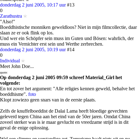
donderdag 2 juni 2005, 10:17 uur
#13
0
Zarathustra
"Also!"
Boeddhistische monniken geweldloos? Niet in mijn filmcollectie, daar
slaan ze er ook flink op los.
Und wer ein Schöpfer sein muss im Guten und Bösen: wahrlich, der
muss ein Vernichter erst sein und Werthe zerbrechen.
donderdag 2 juni 2005, 10:19 uur
#14
0
Individual
Meet John Doe...
quote:
Op donderdag 2 juni 2005 09:59 schreef Material_Girl het
volgende:
En tot zover het argument: "Alle religies kennen geweld, behalve het
boeddhisme".
foto
Klopt zowiezo geen snars van in de eerste plaats.
Zelfs de knuffelboeddist de Dalai Lama heeft bloedige gevechten
geleverd tegen China aan het eind van de 50er jaren. Omdat China
zoveel sterker was is ie maar gevlucht en vreedzame strijd is in dit
geval de enige oplossing.
Wel een slimme en verstandige zet. Terrorisme haalt niets uit en nu