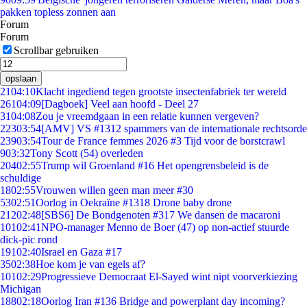
pakken topless zonnen aan
Forum
Forum
Scrollbar gebruiken
opslaan
21
04:10
Klacht ingediend tegen grootste insectenfabriek ter wereld
261
04:09
[Dagboek] Veel aan hoofd - Deel 27
31
04:08
Zou je vreemdgaan in een relatie kunnen vergeven?
223
03:54
[AMV] VS #1312 spammers van de internationale rechtsorde
239
03:54
Tour de France femmes 2026 #3 Tijd voor de borstcrawl
9
03:32
Tony Scott (54) overleden
204
02:55
Trump wil Groenland #16 Het opengrensbeleid is de
schuldige
18
02:55
Vrouwen willen geen man meer #30
53
02:51
Oorlog in Oekraïne #1318 Drone baby drone
212
02:48
[SBS6] De Bondgenoten #317 We dansen de macaroni
101
02:41
NPO-manager Menno de Boer (47) op non-actief stuurde
dick-pic rond
191
02:40
Israel en Gaza #17
35
02:38
Hoe kom je van egels af?
101
02:29
Progressieve Democraat El-Sayed wint nipt voorverkiezing
Michigan
188
02:18
Oorlog Iran #136 Bridge and powerplant day incoming?