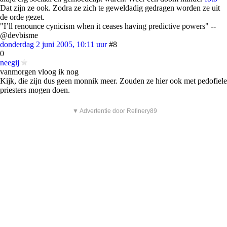
Dat zijn ze ook. Zodra ze zich te geweldadig gedragen worden ze uit
de orde gezet.
"I’ll renounce cynicism when it ceases having predictive powers" --
@devbisme
donderdag 2 juni 2005, 10:11 uur
#8
0
neegij
vanmorgen vloog ik nog
Kijk, die zijn dus geen monnik meer. Zouden ze hier ook met pedofiele
priesters mogen doen.
▼ Advertentie door Refinery89