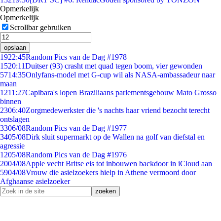
Opmerkelijk
Opmerkelijk
Scrollbar gebruiken
opslaan
19
22:45
Random Pics van de Dag #1978
15
20:11
Duitser (93) crasht met quad tegen boom, vier gewonden
57
14:35
Onlyfans-model met G-cup wil als NASA-ambassadeur naar
maan
12
11:27
Capibara's lopen Braziliaans parlementsgebouw Mato Grosso
binnen
23
06:40
Zorgmedewerkster die 's nachts haar vriend bezocht terecht
ontslagen
33
06/08
Random Pics van de Dag #1977
34
05/08
Dirk sluit supermarkt op de Wallen na golf van diefstal en
agressie
12
05/08
Random Pics van de Dag #1976
20
04/08
Apple vecht Britse eis tot inbouwen backdoor in iCloud aan
59
04/08
Vrouw die asielzoekers hielp in Athene vermoord door
Afghaanse asielzoeker