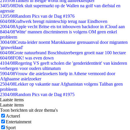
21
05/08
Tanken in België wordt nóg aantrekkelijker
34
05/08
Dirk sluit supermarkt op de Wallen na golf van diefstal en
agressie
12
05/08
Random Pics van de Dag #1976
6
04/08
Kraftwerk brengt ruimteschip terug naar Eindhoven
20
04/08
Apple vecht Britse eis tot inbouwen backdoor in iCloud aan
84
04/08
'Witte' mannen discrimineren is volgens OM geen enkel
probleem
30
04/08
Ceuta-leider noemt Marokkaanse grensaanval door migranten
'gruweldaad'
6
04/08
Grote natuurbrand Boschhuizerbergen groeit naar 100 hectare
6
04/08
FOK! was even down
41
04/08
Regering VS geeft scholen die 'genderidentiteit' van kinderen
verbergen voor ouders ultimatum
59
04/08
Vrouw die asielzoekers hielp in Athene vermoord door
Afghaanse asielzoeker
25
04/08
Lekker op vakantie naar Afghanistan volgens Taliban geen
probleem
23
04/08
Random Pics van de Dag #1975
Laatste items
Laatste items
Toon berichten uit deze thema's
Actueel
Entertainment
Sport