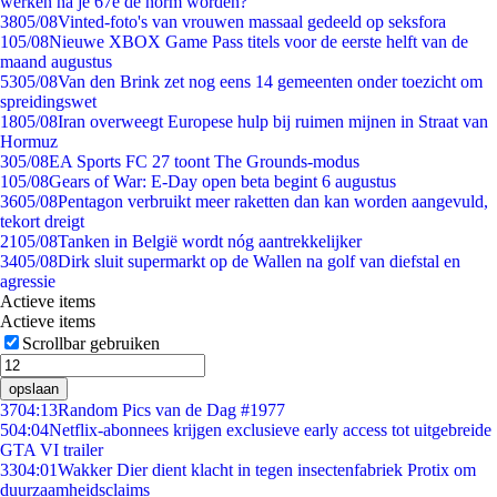
werken na je 67e de norm worden?
38
05/08
Vinted-foto's van vrouwen massaal gedeeld op seksfora
1
05/08
Nieuwe XBOX Game Pass titels voor de eerste helft van de
maand augustus
53
05/08
Van den Brink zet nog eens 14 gemeenten onder toezicht om
spreidingswet
18
05/08
Iran overweegt Europese hulp bij ruimen mijnen in Straat van
Hormuz
3
05/08
EA Sports FC 27 toont The Grounds-modus
1
05/08
Gears of War: E-Day open beta begint 6 augustus
36
05/08
Pentagon verbruikt meer raketten dan kan worden aangevuld,
tekort dreigt
21
05/08
Tanken in België wordt nóg aantrekkelijker
34
05/08
Dirk sluit supermarkt op de Wallen na golf van diefstal en
agressie
Actieve items
Actieve items
Scrollbar gebruiken
opslaan
37
04:13
Random Pics van de Dag #1977
5
04:04
Netflix-abonnees krijgen exclusieve early access tot uitgebreide
GTA VI trailer
33
04:01
Wakker Dier dient klacht in tegen insectenfabriek Protix om
duurzaamheidsclaims