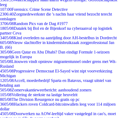
leeg
1
07:00
Forensics: Crime Scene Detective
23
06:40
Zorgmedewerkster die 's nachts haar vriend bezocht terecht
ontslagen
37
06/08
Random Pics van de Dag #1977
18
05/08
Datalek bij Bol en de Bijenkorf na cyberaanval op logistiek
partner Ceva
34
05/08
Kind overleden na aanrijding door AH-bestelbus in Dordrecht
6
05/08
Nieuw slachtoffer in kindermisbruikzaak zorgprofessional Jan
B. (66)
3
05/08
Geen Qatar en Abu Dhabi? Dan eindigt Formule 1-seizoen
mogelijk in Europa
5
05/08
Litouwen vindt opnieuw migrantentunnel onder grens met Wit-
Rusland
45
05/08
Progressieve Democraat El-Sayed wint nipt voorverkiezing
Michigan
12
05/08
Accell, moederbedrijf Sparta en Batavus, vraagt uitstel van
betaling aan
5
05/08
Zomervakantieweerbericht: aanhoudend zomers
1
05/08
Vollering de sterkste na lastige heuvelrit
8
05/08
The Division Resurgence nu gratis op pc
36
05/08
Hackers roven Coldcard-bitcoinwallets leeg voor 114 miljoen
dollar
45
05/08
Doorwerken na AOW-leeftijd vaker vastgelegd in cao's, moet