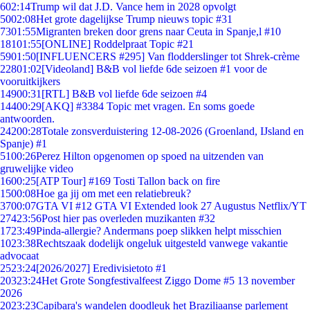
6
02:14
Trump wil dat J.D. Vance hem in 2028 opvolgt
50
02:08
Het grote dagelijkse Trump nieuws topic #31
73
01:55
Migranten breken door grens naar Ceuta in Spanje,l #10
181
01:55
[ONLINE] Roddelpraat Topic #21
59
01:50
[INFLUENCERS #295] Van flodderslinger tot Shrek-crème
228
01:02
[Videoland] B&B vol liefde 6de seizoen #1 voor de
vooruitkijkers
149
00:31
[RTL] B&B vol liefde 6de seizoen #4
144
00:29
[AKQ] #3384 Topic met vragen. En soms goede
antwoorden.
242
00:28
Totale zonsverduistering 12-08-2026 (Groenland, IJsland en
Spanje) #1
51
00:26
Perez Hilton opgenomen op spoed na uitzenden van
gruwelijke video
16
00:25
[ATP Tour] #169 Tosti Tallon back on fire
15
00:08
Hoe ga jij om met een relatiebreuk?
37
00:07
GTA VI #12 GTA VI Extended look 27 Augustus Netflix/YT
274
23:56
Post hier pas overleden muzikanten #32
17
23:49
Pinda-allergie? Andermans poep slikken helpt misschien
10
23:38
Rechtszaak dodelijk ongeluk uitgesteld vanwege vakantie
advocaat
25
23:24
[2026/2027] Eredivisietoto #1
203
23:24
Het Grote Songfestivalfeest Ziggo Dome #5 13 november
2026
20
23:23
Capibara's wandelen doodleuk het Braziliaanse parlement