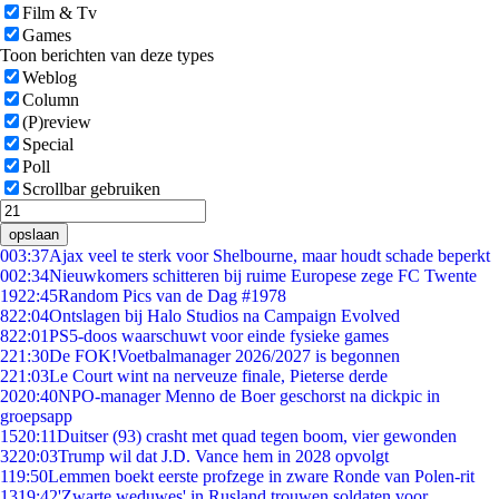
Film & Tv
Games
Toon berichten van deze types
Weblog
Column
(P)review
Special
Poll
Scrollbar gebruiken
opslaan
0
03:37
Ajax veel te sterk voor Shelbourne, maar houdt schade beperkt
0
02:34
Nieuwkomers schitteren bij ruime Europese zege FC Twente
19
22:45
Random Pics van de Dag #1978
8
22:04
Ontslagen bij Halo Studios na Campaign Evolved
8
22:01
PS5-doos waarschuwt voor einde fysieke games
2
21:30
De FOK!Voetbalmanager 2026/2027 is begonnen
2
21:03
Le Court wint na nerveuze finale, Pieterse derde
20
20:40
NPO-manager Menno de Boer geschorst na dickpic in
groepsapp
15
20:11
Duitser (93) crasht met quad tegen boom, vier gewonden
32
20:03
Trump wil dat J.D. Vance hem in 2028 opvolgt
1
19:50
Lemmen boekt eerste profzege in zware Ronde van Polen-rit
13
19:42
'Zwarte weduwes' in Rusland trouwen soldaten voor