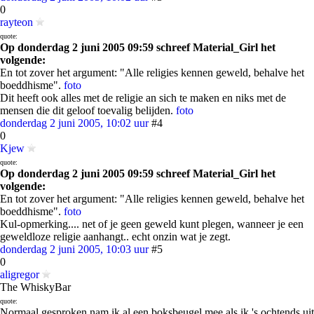
0
rayteon
quote:
Op donderdag 2 juni 2005 09:59 schreef Material_Girl het
volgende:
En tot zover het argument: "Alle religies kennen geweld, behalve het
boeddhisme".
foto
Dit heeft ook alles met de religie an sich te maken en niks met de
mensen die dit geloof toevalig belijden.
foto
donderdag 2 juni 2005, 10:02 uur
#4
0
Kjew
quote:
Op donderdag 2 juni 2005 09:59 schreef Material_Girl het
volgende:
En tot zover het argument: "Alle religies kennen geweld, behalve het
boeddhisme".
foto
Kul-opmerking.... net of je geen geweld kunt plegen, wanneer je een
geweldloze religie aanhangt.. echt onzin wat je zegt.
donderdag 2 juni 2005, 10:03 uur
#5
0
aligregor
The WhiskyBar
quote:
Normaal gesproken nam ik al een boksbeugel mee als ik 's ochtends uit