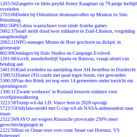
12
03:56
Zangeres en Idols-jurylid Jerney Kaagman op 79-jarige leeftijd
overleden
27
03:06
Doden bij Oekraïense droneaanvallen op Moskou en Sint-
Petersburg
8
02:56
PS5-doos waarschuwt voor einde fysieke games
50
02:37
Israël meldt dood twee militairen in Zuid-Libanon, vergelding
aangekondigd
20
02:21
NPO-manager Menno de Boer geschorst na dickpic in
groepsapp
8
02:09
Ontslagen bij Halo Studios na Campaign Evolved
12
01:08
Accell, moederbedrijf Sparta en Batavus, vraagt uitstel van
betaling aan
34
01:01
Kind overleden na aanrijding door AH-bestelbus in Dordrecht
15
00:51
Duitser (93) crasht met quad tegen boom, vier gewonden
53
00:28
Van den Brink zet nog eens 14 gemeenten onder toezicht om
spreidingswet
13
00:11
'Zwarte weduwes' in Rusland trouwen soldaten voor
overlijdensuitkering
32
23:58
Trump wil dat J.D. Vance hem in 2028 opvolgt
57
23:55
Onlyfans-model met G-cup wil als NASA-ambassadeur naar
maan
25
22:56
NAVO zet wegens Russische provocatie 250% meer
gevechtsvliegtuigen in
22
22:50
Iran en Oman eens over route Straat van Hormuz, VS
buitenspel