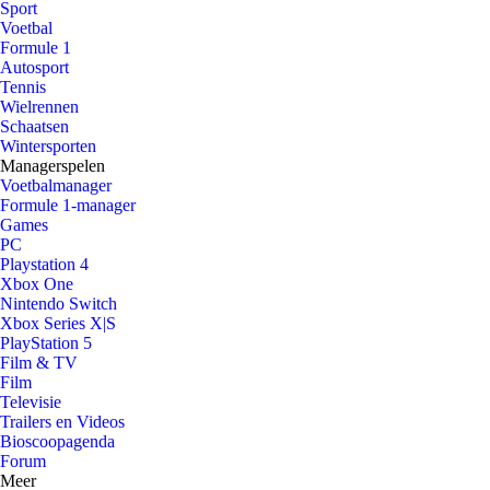
Sport
Voetbal
Formule 1
Autosport
Tennis
Wielrennen
Schaatsen
Wintersporten
Managerspelen
Voetbalmanager
Formule 1-manager
Games
PC
Playstation 4
Xbox One
Nintendo Switch
Xbox Series X|S
PlayStation 5
Film & TV
Film
Televisie
Trailers en Videos
Bioscoopagenda
Forum
Meer