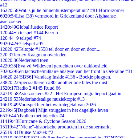
#12
162
20:58
Wat is jullie binnenhuistemperatuur? #81 Horrorzomer
60
20:54
Lisa (38) vermoord in Griekenland door Afghaanse
asielzoeker
14
20:49
Global Justice Report
1
20:44
+5 telspel #144 Keer 5 =
1
20:44
+9 telspel #74
99
20:42
+7 telspel #95
120
20:42
Teltopic #1558 tel door en door en door....
2
20:37
Jerney Kaagman overleden
120
20:36
Nederland toen
42
20:35
[Eva vd Wijdeven] geruchten over dakloosheid
70
20:29
Een tactische/militaire analyse van het front in Oekraïne #31
146
20:24
[SBS6] Vandaag Inside #136 - Boekje pluggen.
238
20:22
Speciaalbieren #80: another one bites the dust
15
20:17
Radio 2 #145 Ruud 66
247
19:58
Asielzoekers #22 : Het Europese migratiepact gaat in
242
19:53
Nederlandstalige muziektopic #13
166
19:49
Voorspel hier het warmtegetal van 2026
22
19:45
[Dagboek] Mijn struggles in het dagelijks leven
65
19:44
Afvallen met injecties #4
114
19:43
Hurricane & Cyclone Season 2026
151
19:42
"Niche"-historische producten in de supermarkt
265
19:31
Duitse Muziek #2
132
19:30
[DRT SC] #6: RendacGoden sponsored by TONZON