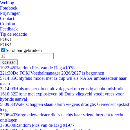
Weblog
Fotoboek
Prijsvragen
Contact
Colofon
Feedback
Tip de redactie
FOK!
FOK!
Scrollbar gebruiken
opslaan
19
22:45
Random Pics van de Dag #1978
2
21:30
De FOK!Voetbalmanager 2026/2027 is begonnen
57
14:35
Onlyfans-model met G-cup wil als NASA-ambassadeur naar
maan
22
14:09
Huisarts per direct uit vak gezet om ernstig alcoholmisbruik
16
10:32
Drone met explosieven bij Duits vliegveld voedt vrees voor
hybride aanval
55
09:33
Waterschappen slaan alarm wegens droogte: Gereedschapskist
leeg
23
06:40
Zorgmedewerkster die 's nachts haar vriend bezocht terecht
ontslagen
37
06/08
Random Pics van de Dag #1977