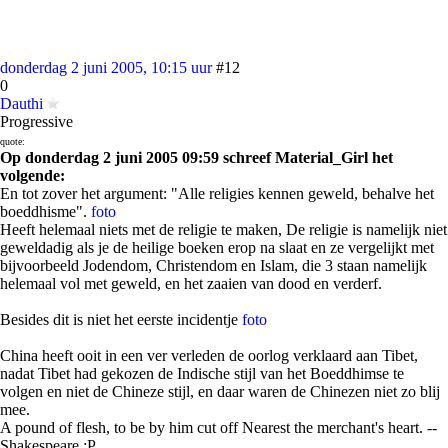
donderdag 2 juni 2005, 10:15 uur
#12
0
Dauthi
Progressive
quote:
Op donderdag 2 juni 2005 09:59 schreef Material_Girl het
volgende:
En tot zover het argument: "Alle religies kennen geweld, behalve het
boeddhisme".
foto
Heeft helemaal niets met de religie te maken, De religie is namelijk niet
geweldadig als je de heilige boeken erop na slaat en ze vergelijkt met
bijvoorbeeld Jodendom, Christendom en Islam, die 3 staan namelijk
helemaal vol met geweld, en het zaaien van dood en verderf.
Besides dit is niet het eerste incidentje
foto
China heeft ooit in een ver verleden de oorlog verklaard aan Tibet,
nadat Tibet had gekozen de Indische stijl van het Boeddhimse te
volgen en niet de Chineze stijl, en daar waren de Chinezen niet zo blij
mee.
A pound of flesh, to be by him cut off Nearest the merchant's heart. --
Shakespeare :P