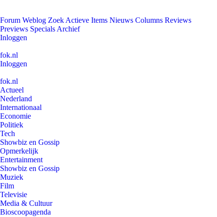
Forum
Weblog
Zoek
Actieve Items
Nieuws
Columns
Reviews
Previews
Specials
Archief
Inloggen
fok.nl
Inloggen
fok.nl
Actueel
Nederland
Internationaal
Economie
Politiek
Tech
Showbiz en Gossip
Opmerkelijk
Entertainment
Showbiz en Gossip
Muziek
Film
Televisie
Media & Cultuur
Bioscoopagenda