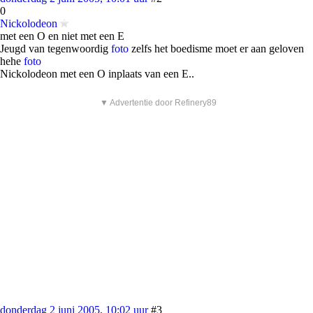
0
Nickolodeon
met een O en niet met een E
Jeugd van tegenwoordig
foto
zelfs het boedisme moet er aan geloven
hehe
foto
Nickolodeon met een O inplaats van een E..
▼ Advertentie door Refinery89
donderdag 2 juni 2005, 10:02 uur
#3