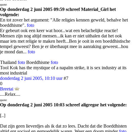
quote:
Op donderdag 2 juni 2005 09:59 schreef Material_Girl het
volgende:
En tot zover het argument: "Alle religies kennen geweld, behalve het
boeddhisme".
foto
Er gebeurt ook een keer wat hoor...wat een belachelijke reactie!
Mensen zijn nog altijd mensen...ik kan er niet uithalen dat het ook
maar iets met religie te maken heeft...Ben je ooit in een boeddhistische
tempel geweest? Ben je er überhaupt mee in aanraking geweest...hou
je mond dan...
foto
Thailand
foto
Boeddhisme
foto
Tool Kok has the mystique of a napalm strike, it is sex industry at its
most industrial
donderdag 2 juni 2005, 10:10 uur
#7
0
Breetai
....Relax....
quote:
Op donderdag 2 juni 2005 10:03 schreef aligregor het volgende:
[..]
Dat zijn geen lieverdjes als ik dat zo lees. Dacht dat die Boeddhisten
altijd erg sociaal en gemoedelijk waren. Weer een doom minder
foto