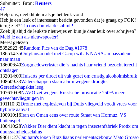
Submitter:
Bron:
Reuters
47
Help ons; deel dit item als je het leuk vond
Heb je een leuk of interessant bericht gevonden dat je graag op FOK!
terug ziet?
Tip ons dan via de submit!
Zoek jij altijd de leukste nieuwtjes en kun je daar leuk over schrijven?
Meld je aan als nieuwsposter!
Meest gelezen
53529
22:45
Random Pics van de Dag #1978
1865
14:35
Onlyfans-model met G-cup wil als NASA-ambassadeur
naar maan
1860
06:40
Zorgmedewerkster die 's nachts haar vriend bezocht terecht
ontslagen
1320
14:09
Huisarts per direct uit vak gezet om ernstig alcoholmisbruik
1086
09:33
Waterschappen slaan alarm wegens droogte:
Gereedschapskist leeg
1076
10:08
NAVO zet wegens Russische provocatie 250% meer
gevechtsvliegtuigen in
1011
10:32
Drone met explosieven bij Duits vliegveld voedt vrees voor
hybride aanval
1009
10:16
Iran en Oman eens over route Straat van Hormuz, VS
buitenspel
1004
10:28
Wakker Dier dient klacht in tegen insectenfabriek Protix om
duurzaamheidsclaims
986
11:27
Capibara's lopen Braziliaans parlementsgebouw Mato Grosso