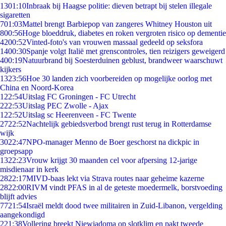
13
01:10
Inbraak bij Haagse politie: dieven betrapt bij stelen illegale
sigaretten
7
01:03
Mattel brengt Barbiepop van zangeres Whitney Houston uit
8
00:56
Hoge bloeddruk, diabetes en roken vergroten risico op dementie
42
00:52
Vinted-foto's van vrouwen massaal gedeeld op seksfora
14
00:30
Spanje volgt Italië met grenscontroles, tien reizigers geweigerd
4
00:19
Natuurbrand bij Soesterduinen geblust, brandweer waarschuwt
kijkers
13
23:56
Hoe 30 landen zich voorbereiden op mogelijke oorlog met
China en Noord-Korea
1
22:54
Uitslag FC Groningen - FC Utrecht
2
22:53
Uitslag PEC Zwolle - Ajax
1
22:52
Uitslag sc Heerenveen - FC Twente
27
22:52
Nachtelijk gebiedsverbod brengt rust terug in Rotterdamse
wijk
30
22:47
NPO-manager Menno de Boer geschorst na dickpic in
groepsapp
13
22:23
Vrouw krijgt 30 maanden cel voor afpersing 12-jarige
misdienaar in kerk
28
22:17
MIVD-baas lekt via Strava routes naar geheime kazerne
28
22:00
RIVM vindt PFAS in al de geteste moedermelk, borstvoeding
blijft advies
77
21:54
Israël meldt dood twee militairen in Zuid-Libanon, vergelding
aangekondigd
2
21:38
Vollering breekt Niewiadoma op slotklim en pakt tweede