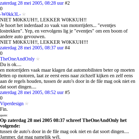
zaterdag 28 mei 2005, 08:28 uur
#2
0
-W0kk3L-
NIET M0KKUH!!, LEKKER W0KKUH!!
Je hoort het inderdaad zo vaak van motorrijders... "eventjes
lostrekken". Yep, en vervolgens lig je "eventjes" om een boom of
andere auto gevouwen.
NIET M0KKUH!!, LEKKER W0KKUH!!!
zaterdag 28 mei 2005, 08:37 uur
#4
0
TheOneAndOnly
Da is ok....
en motorrijders vaak maar klagen dat automobilisten beter op moeten
letten op motoren, laat ze eerst eens naar zichzelf kijken en zelf eens
aan de regels houden, tussen de auto's door in de file mag ook niet en
dat soort dingen....
zaterdag 28 mei 2005, 08:52 uur
#5
0
Viperdesign
Fin.
quote:
Op zaterdag 28 mei 2005 08:37 schreef TheOneAndOnly het
volgende:
tussen de auto's door in de file mag ook niet en dat soort dingen....
Jammer, dat mag namelijk wél.