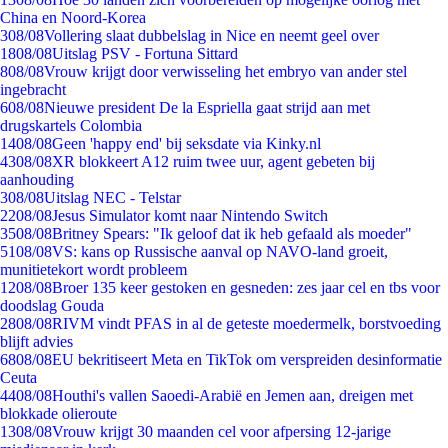
China en Noord-Korea
3
08/08
Vollering slaat dubbelslag in Nice en neemt geel over
18
08/08
Uitslag PSV - Fortuna Sittard
8
08/08
Vrouw krijgt door verwisseling het embryo van ander stel
ingebracht
6
08/08
Nieuwe president De la Espriella gaat strijd aan met
drugskartels Colombia
14
08/08
Geen 'happy end' bij seksdate via Kinky.nl
43
08/08
XR blokkeert A12 ruim twee uur, agent gebeten bij
aanhouding
3
08/08
Uitslag NEC - Telstar
22
08/08
Jesus Simulator komt naar Nintendo Switch
35
08/08
Britney Spears: "Ik geloof dat ik heb gefaald als moeder"
51
08/08
VS: kans op Russische aanval op NAVO-land groeit,
munitietekort wordt probleem
12
08/08
Broer 135 keer gestoken en gesneden: zes jaar cel en tbs voor
doodslag Gouda
28
08/08
RIVM vindt PFAS in al de geteste moedermelk, borstvoeding
blijft advies
68
08/08
EU bekritiseert Meta en TikTok om verspreiden desinformatie
Ceuta
44
08/08
Houthi's vallen Saoedi-Arabië en Jemen aan, dreigen met
blokkade olieroute
13
08/08
Vrouw krijgt 30 maanden cel voor afpersing 12-jarige