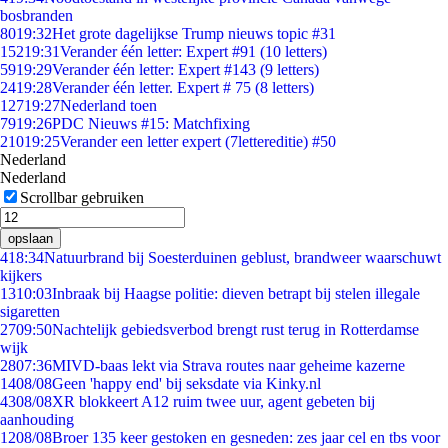
bosbranden
80
19:32
Het grote dagelijkse Trump nieuws topic #31
152
19:31
Verander één letter: Expert #91 (10 letters)
59
19:29
Verander één letter: Expert #143 (9 letters)
24
19:28
Verander één letter. Expert # 75 (8 letters)
127
19:27
Nederland toen
79
19:26
PDC Nieuws #15: Matchfixing
210
19:25
Verander een letter expert (7lettereditie) #50
Nederland
Nederland
Scrollbar gebruiken
opslaan
4
18:34
Natuurbrand bij Soesterduinen geblust, brandweer waarschuwt
kijkers
13
10:03
Inbraak bij Haagse politie: dieven betrapt bij stelen illegale
sigaretten
27
09:50
Nachtelijk gebiedsverbod brengt rust terug in Rotterdamse
wijk
28
07:36
MIVD-baas lekt via Strava routes naar geheime kazerne
14
08/08
Geen 'happy end' bij seksdate via Kinky.nl
43
08/08
XR blokkeert A12 ruim twee uur, agent gebeten bij
aanhouding
12
08/08
Broer 135 keer gestoken en gesneden: zes jaar cel en tbs voor