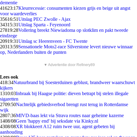
dementie
416
23:17
Kleurrecessie: consumenten kiezen grijs en beige uit angst
voor waardeverlies
356
16:51
Uitslag PEC Zwolle - Ajax
343
15:31
Uitslag Sparta - Feyenoord
278
19:28
Vollering breekt Niewiadoma op slotklim en pakt tweede
eindzege
209
19:31
Uitslag sc Heerenveen - FC Twente
203
13:59
Sensationele Moto2-race Silverstone levert nieuwe winnaar
op, Nederlanders buiten de punten
▼ Advertentie door Refinery89
Lees ook
4
18:34
Natuurbrand bij Soesterduinen geblust, brandweer waarschuwt
kijkers
13
10:03
Inbraak bij Haagse politie: dieven betrapt bij stelen illegale
sigaretten
27
09:50
Nachtelijk gebiedsverbod brengt rust terug in Rotterdamse
wijk
28
07:36
MIVD-baas lekt via Strava routes naar geheime kazerne
14
08/08
Geen 'happy end' bij seksdate via Kinky.nl
43
08/08
XR blokkeert A12 ruim twee uur, agent gebeten bij
aanhouding