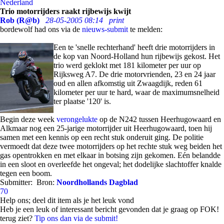
Nederland
Trio motorrijders raakt rijbewijs kwijt
Rob (R@b)
28-05-2005 08:14
print
bordewolf had ons via de
nieuws-submit
te melden:
Een te 'snelle rechterhand' heeft drie motorrijders in
de kop van Noord-Holland hun rijbewijs gekost. Het
trio werd geklokt met 181 kilometer per uur op
Rijksweg A7. De drie motorvrienden, 23 en 24 jaar
oud en allen afkomstig uit Zwaagdijk, reden 61
kilometer per uur te hard, waar de maximumsnelheid
ter plaatse '120' is.
Begin deze week
verongelukte
op de N242 tussen Heerhugowaard en
Alkmaar nog een 25-jarige motorrijder uit Heerhugowaard, toen hij
samen met een kennis op een recht stuk onderuit ging. De politie
vermoedt dat deze twee motorrijders op het rechte stuk weg beiden het
gas opentrokken en met elkaar in botsing zijn gekomen. Eén belandde
in een sloot en overleefde het ongeval; het dodelijke slachtoffer knalde
tegen een boom.
Submitter:
Bron:
Noordhollands Dagblad
70
Help ons; deel dit item als je het leuk vond
Heb je een leuk of interessant bericht gevonden dat je graag op FOK!
terug ziet?
Tip ons dan via de submit!