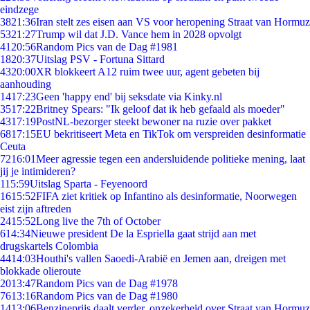
eindzege
38
21:36
Iran stelt zes eisen aan VS voor heropening Straat van Hormuz
53
21:27
Trump wil dat J.D. Vance hem in 2028 opvolgt
41
20:56
Random Pics van de Dag #1981
18
20:37
Uitslag PSV - Fortuna Sittard
43
20:00
XR blokkeert A12 ruim twee uur, agent gebeten bij
aanhouding
14
17:23
Geen 'happy end' bij seksdate via Kinky.nl
35
17:22
Britney Spears: "Ik geloof dat ik heb gefaald als moeder"
43
17:19
PostNL-bezorger steekt bewoner na ruzie over pakket
68
17:15
EU bekritiseert Meta en TikTok om verspreiden desinformatie
Ceuta
72
16:01
Meer agressie tegen een andersluidende politieke mening, laat
jij je intimideren?
1
15:59
Uitslag Sparta - Feyenoord
16
15:52
FIFA ziet kritiek op Infantino als desinformatie, Noorwegen
eist zijn aftreden
24
15:52
Long live the 7th of October
6
14:34
Nieuwe president De la Espriella gaat strijd aan met
drugskartels Colombia
44
14:03
Houthi's vallen Saoedi-Arabië en Jemen aan, dreigen met
blokkade olieroute
20
13:47
Random Pics van de Dag #1978
76
13:16
Random Pics van de Dag #1980
14
13:06
Benzineprijs daalt verder, onzekerheid over Straat van Hormuz