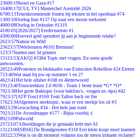
236
00:19
Israel en Gaza #17
164
00:17
[CUL TV] Masterchef Australië 2026
67
00:13
Tenenkrommende fouten bij teksten in het openbaar #74
13
00:10
Oorlog Iran #137 Op naar een mooie toekomst
49
00:08
Oorlog in Oekraïne #1319
41
00:05
[2026/2027] Eredivisietoto #1
43
00:00
Hoeveel geld spendeer jij aan je beginnende relatie?
26
23:57
Natuur en Wild
256
23:57
[Wielrennen #616] Brennan!
1
23:57
Starten met 3d printen
151
23:53
[AKQ] #3384 Topic met vragen. En soms goede
antwoorden.
285
23:49
Protesten en blokkades van Extinction Rebellion #24 Eieren
7
23:46
Wat staat bij jou op nummer 1 en 2?
46
23:41
Het hele alfabet #108 en 4letterwoord
191
23:40
Touwtrekken 2.0 #636 - Team 1 beste team *G* *O*
79
23:38
Het grote Baktopic (voor bakfoto's, -vragen en -tips) #42
79
23:37
[ATP Tour] #169 Tosti Tallon back on fire
176
23:34
Algemeen steektopic, waar er een steekje los zit #3
88
23:29
Geocaching #34 - Het hele jaar rond
79
23:21
De Avondetappe #177 - Bijna voorbij :(
89
23:09
Palworld
257
23:07
Afbeeldingen die je gemaakt hebt met AI
131
23:00
[SBS6] De Bondgenoten #318 Een klein kusje moet kunnen
183
22:53
Wat is op dit moment volgens jou de meest irritante reclame?