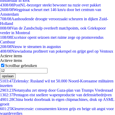
misdienaar in kerk
43
08/08
PostNL-bezorger steekt bewoner na ruzie over pakket
26
08/08
Wegpiraat scheurt met 146 km/u door het centrum van
Amsterdam
7
08/08
Aanhoudende droogte veroorzaakt scheuren in dijken Zuid-
Holland
0
08/08
Van de Zandschulp overleeft matchpoints, ook Griekspoor
verder in Montreal
1
08/08
Excelsior opent seizoen met ruime zege op promovendus
Cambuur
2
08/08
Nieuw te streamen in augustus
4
08/08
Niewiadoma profiteert van pokerspel en grijpt geel op Ventoux
Actieve items
Actieve items
Scrollbar gebruiken
opslaan
51
03:47
Zelensky: Rusland wil tot 50.000 Noord-Koreaanse militairen
inzetten
29
03:23
Netanyahu zet streep door Gaza-plan van Trumps Vredesraad
13
02:37
Pentagon eist snellere wapenproductie van defensiebedrijven
49
01:28
China boekt doorbraak in eigen chipmachines, druk op ASML
groeit
6
01:25
Kleurrecessie: consumenten kiezen grijs en beige uit angst voor
waardeverlies