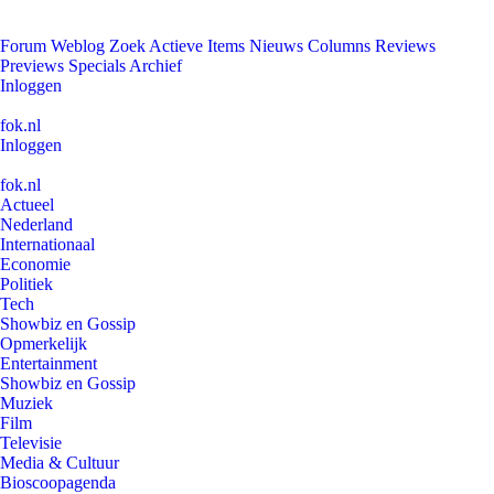
Forum
Weblog
Zoek
Actieve Items
Nieuws
Columns
Reviews
Previews
Specials
Archief
Inloggen
fok.nl
Inloggen
fok.nl
Actueel
Nederland
Internationaal
Economie
Politiek
Tech
Showbiz en Gossip
Opmerkelijk
Entertainment
Showbiz en Gossip
Muziek
Film
Televisie
Media & Cultuur
Bioscoopagenda