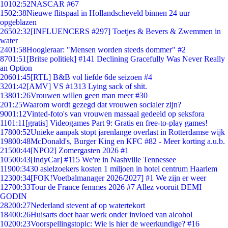
101
02:52
NASCAR #67
15
02:38
Nieuwe flitspaal in Hollandscheveld binnen 24 uur
opgeblazen
265
02:32
[INFLUENCERS #297] Toetjes & Bevers & Zwemmen in
water
24
01:58
Hoogleraar: "Mensen worden steeds dommer" #2
87
01:51
[Britse politiek] #141 Declining Gracefully Was Never Really
an Option
206
01:45
[RTL] B&B vol liefde 6de seizoen #4
32
01:42
[AMV] VS #1313 Lying sack of shit.
138
01:26
Vrouwen willen geen man meer #30
2
01:25
Waarom wordt gezegd dat vrouwen socialer zijn?
90
01:12
Vinted-foto's van vrouwen massaal gedeeld op seksfora
11
01:11
[gratis] Videogames Part 9: Gratis en free-to-play games!
178
00:52
Unieke aanpak stopt jarenlange overlast in Rotterdamse wijk
198
00:48
McDonald's, Burger King en KFC #82 - Meer korting a.u.b.
215
00:44
[NPO2] Zomergasten 2026 #1
105
00:43
[IndyCar] #115 We're in Nashville Tennessee
119
00:34
30 asielzoekers kosten 1 miljoen in hotel centrum Haarlem
123
00:34
[FOK!Voetbalmanager 2026/2027] #1 We zijn er weer
127
00:33
Tour de France femmes 2026 #7 Allez vooruit DEMI
GODIN
282
00:27
Nederland stevent af op watertekort
184
00:26
Huisarts doet haar werk onder invloed van alcohol
102
00:23
Voorspellingstopic: Wie is hier de weerkundige? #16