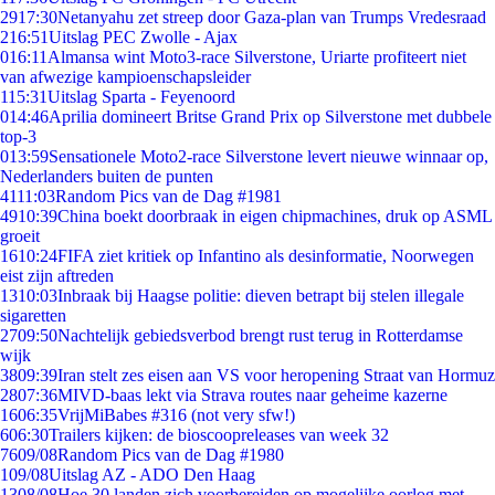
29
17:30
Netanyahu zet streep door Gaza-plan van Trumps Vredesraad
2
16:51
Uitslag PEC Zwolle - Ajax
0
16:11
Almansa wint Moto3-race Silverstone, Uriarte profiteert niet
van afwezige kampioenschapsleider
1
15:31
Uitslag Sparta - Feyenoord
0
14:46
Aprilia domineert Britse Grand Prix op Silverstone met dubbele
top-3
0
13:59
Sensationele Moto2-race Silverstone levert nieuwe winnaar op,
Nederlanders buiten de punten
41
11:03
Random Pics van de Dag #1981
49
10:39
China boekt doorbraak in eigen chipmachines, druk op ASML
groeit
16
10:24
FIFA ziet kritiek op Infantino als desinformatie, Noorwegen
eist zijn aftreden
13
10:03
Inbraak bij Haagse politie: dieven betrapt bij stelen illegale
sigaretten
27
09:50
Nachtelijk gebiedsverbod brengt rust terug in Rotterdamse
wijk
38
09:39
Iran stelt zes eisen aan VS voor heropening Straat van Hormuz
28
07:36
MIVD-baas lekt via Strava routes naar geheime kazerne
16
06:35
VrijMiBabes #316 (not very sfw!)
6
06:30
Trailers kijken: de bioscoopreleases van week 32
76
09/08
Random Pics van de Dag #1980
1
09/08
Uitslag AZ - ADO Den Haag
13
08/08
Hoe 30 landen zich voorbereiden op mogelijke oorlog met