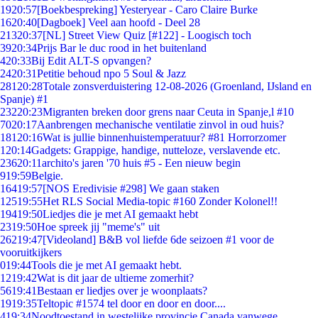
19
20:57
[Boekbespreking] Yesteryear - Caro Claire Burke
16
20:40
[Dagboek] Veel aan hoofd - Deel 28
213
20:37
[NL] Street View Quiz [#122] - Loogisch toch
39
20:34
Prijs Bar le duc rood in het buitenland
4
20:33
Bij Edit ALT-S opvangen?
24
20:31
Petitie behoud npo 5 Soul & Jazz
281
20:28
Totale zonsverduistering 12-08-2026 (Groenland, IJsland en
Spanje) #1
232
20:23
Migranten breken door grens naar Ceuta in Spanje,l #10
70
20:17
Aanbrengen mechanische ventilatie zinvol in oud huis?
181
20:16
Wat is jullie binnenhuistemperatuur? #81 Horrorzomer
1
20:14
Gadgets: Grappige, handige, nutteloze, verslavende etc.
236
20:11
archito's jaren '70 huis #5 - Een nieuw begin
9
19:59
Belgie.
164
19:57
[NOS Eredivisie #298] We gaan staken
125
19:55
Het RLS Social Media-topic #160 Zonder Kolonel!!
194
19:50
Liedjes die je met AI gemaakt hebt
23
19:50
Hoe spreek jij "meme's" uit
262
19:47
[Videoland] B&B vol liefde 6de seizoen #1 voor de
vooruitkijkers
0
19:44
Tools die je met AI gemaakt hebt.
12
19:42
Wat is dit jaar de ultieme zomerhit?
56
19:41
Bestaan er liedjes over je woonplaats?
19
19:35
Teltopic #1574 tel door en door en door....
4
19:34
Noodtoestand in westelijke provincie Canada vanwege