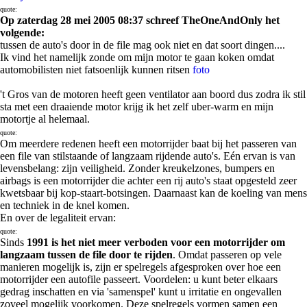
quote:
Op zaterdag 28 mei 2005 08:37 schreef TheOneAndOnly het
volgende:
tussen de auto's door in de file mag ook niet en dat soort dingen....
Ik vind het namelijk zonde om mijn motor te gaan koken omdat
automobilisten niet fatsoenlijk kunnen ritsen
foto
't Gros van de motoren heeft geen ventilator aan boord dus zodra ik stil
sta met een draaiende motor krijg ik het zelf uber-warm en mijn
motortje al helemaal.
quote:
Om meerdere redenen heeft een motorrijder baat bij het passeren van
een file van stilstaande of langzaam rijdende auto's. Eén ervan is van
levensbelang: zijn veiligheid. Zonder kreukelzones, bumpers en
airbags is een motorrijder die achter een rij auto's staat opgesteld zeer
kwetsbaar bij kop-staart-botsingen. Daarnaast kan de koeling van mens
en techniek in de knel komen.
En over de legaliteit ervan:
quote:
Sinds
1991 is het niet meer verboden voor een motorrijder om
langzaam tussen de file door te rijden
. Omdat passeren op vele
manieren mogelijk is, zijn er spelregels afgesproken over hoe een
motorrijder een autofile passeert. Voordelen: u kunt beter elkaars
gedrag inschatten en via 'samenspel' kunt u irritatie en ongevallen
zoveel mogelijk voorkomen. Deze spelregels vormen samen een