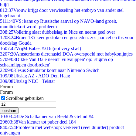
blijft
8
12:37
Vrouw krijgt door verwisseling het embryo van ander stel
ingebracht
51
11:40
VS: kans op Russische aanval op NAVO-land groeit,
munitietekort wordt probleem
3
08:25
Vollering slaat dubbelslag in Nice en neemt geel over
12
08:24
Broer 135 keer gestoken en gesneden: zes jaar cel en tbs voor
doodslag Gouda
16
07:42
VrijMiBabes #316 (not very sfw!)
32
07:20
Amsterdams dierenasiel DOA overspoeld met babykonijntjes
57
09/08
Dikke Van Dale neemt 'vulvalippen' op: 'stigma op
schaamlippen doorbreken'
22
09/08
Jesus Simulator komt naar Nintendo Switch
1
09/08
Uitslag AZ - ADO Den Haag
3
09/08
Uitslag NEC - Telstar
Forum
Forum
Scrollbar gebruiken
opslaan
103
03:43
De Schatkamer van Beeld & Geluid #4
296
03:38
Van kleuter tot puber deel 184
84
02:54
Probleem met webshop: verkeerd (veel duurder) product
ontvangen