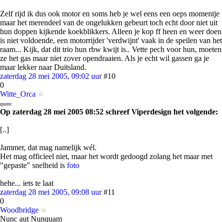
Zelf rijd ik dus ook motor en soms heb je wel eens een oeps momentje
maar het merendeel van de ongelukken gebeurt toch echt door niet uit
hun doppen kijkende koekblikkers. Alleen je kop ff heen en weer doen
is niet voldoende, een motorrijder 'verdwijnt' vaak in de speilen van het
raam... Kijk, dat dit trio hun rbw kwijt is.. Vette pech voor hun, moeten
ze het gas maar niet zover opendraaien. Als je echt wil gassen ga je
maar lekker naar Duitsland.
zaterdag 28 mei 2005, 09:02 uur
#10
0
Witte_Orca
quote:
Op zaterdag 28 mei 2005 08:52 schreef Viperdesign het volgende:
[..]
Jammer, dat mag namelijk wél.
Het mag officieel niet, maar het wordt gedoogd zolang het maar met
"gepaste" snelheid is
foto
hehe... iets te laat
zaterdag 28 mei 2005, 09:08 uur
#11
0
Woodbridge
Nunc aut Nunquam