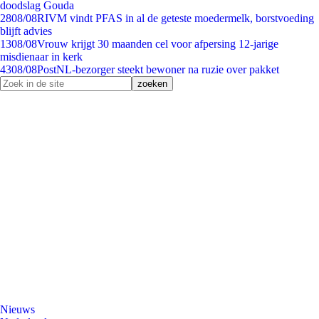
doodslag Gouda
28
08/08
RIVM vindt PFAS in al de geteste moedermelk, borstvoeding
blijft advies
13
08/08
Vrouw krijgt 30 maanden cel voor afpersing 12-jarige
misdienaar in kerk
43
08/08
PostNL-bezorger steekt bewoner na ruzie over pakket
Nieuws