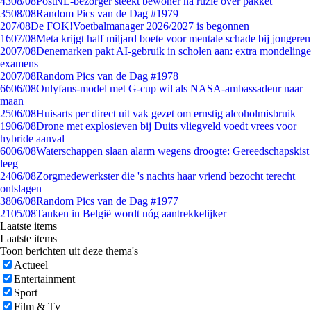
43
08/08
PostNL-bezorger steekt bewoner na ruzie over pakket
35
08/08
Random Pics van de Dag #1979
2
07/08
De FOK!Voetbalmanager 2026/2027 is begonnen
16
07/08
Meta krijgt half miljard boete voor mentale schade bij jongeren
20
07/08
Denemarken pakt AI-gebruik in scholen aan: extra mondelinge
examens
20
07/08
Random Pics van de Dag #1978
66
06/08
Onlyfans-model met G-cup wil als NASA-ambassadeur naar
maan
25
06/08
Huisarts per direct uit vak gezet om ernstig alcoholmisbruik
19
06/08
Drone met explosieven bij Duits vliegveld voedt vrees voor
hybride aanval
60
06/08
Waterschappen slaan alarm wegens droogte: Gereedschapskist
leeg
24
06/08
Zorgmedewerkster die 's nachts haar vriend bezocht terecht
ontslagen
38
06/08
Random Pics van de Dag #1977
21
05/08
Tanken in België wordt nóg aantrekkelijker
Laatste items
Laatste items
Toon berichten uit deze thema's
Actueel
Entertainment
Sport
Film & Tv