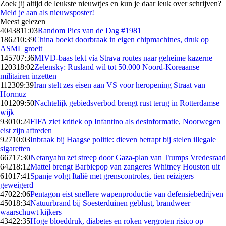
Zoek jij altijd de leukste nieuwtjes en kun je daar leuk over schrijven?
Meld je aan als nieuwsposter!
Meest gelezen
40438
11:03
Random Pics van de Dag #1981
1862
10:39
China boekt doorbraak in eigen chipmachines, druk op
ASML groeit
1457
07:36
MIVD-baas lekt via Strava routes naar geheime kazerne
1203
18:02
Zelensky: Rusland wil tot 50.000 Noord-Koreaanse
militairen inzetten
1123
09:39
Iran stelt zes eisen aan VS voor heropening Straat van
Hormuz
1012
09:50
Nachtelijk gebiedsverbod brengt rust terug in Rotterdamse
wijk
930
10:24
FIFA ziet kritiek op Infantino als desinformatie, Noorwegen
eist zijn aftreden
927
10:03
Inbraak bij Haagse politie: dieven betrapt bij stelen illegale
sigaretten
667
17:30
Netanyahu zet streep door Gaza-plan van Trumps Vredesraad
642
18:12
Mattel brengt Barbiepop van zangeres Whitney Houston uit
610
17:41
Spanje volgt Italië met grenscontroles, tien reizigers
geweigerd
470
22:06
Pentagon eist snellere wapenproductie van defensiebedrijven
450
18:34
Natuurbrand bij Soesterduinen geblust, brandweer
waarschuwt kijkers
434
22:35
Hoge bloeddruk, diabetes en roken vergroten risico op