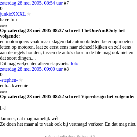
zaterdag 28 mei 2005, 08:54 uur
#7
0
junkieXXXL
have fun
quote:
Op zaterdag 28 mei 2005 08:37 schreef TheOneAndOnly het
volgende:
en motorrijders vaak maar klagen dat automobilisten beter op moeten
letten op motoren, laat ze eerst eens naar zichzelf kijken en zelf eens
aan de regels houden, tussen de auto's door in de file mag ook niet en
dat soort dingen....
Dit mag wel,echter alleen stapvoets.
foto
zaterdag 28 mei 2005, 09:00 uur
#8
0
-stephen-
euh... kweenie
quote:
Op zaterdag 28 mei 2005 08:52 schreef Viperdesign het volgende:
[..]
Jammer, dat mag namelijk wél.
Ze doen het maar al te vaak ook bij vertraagd verkeer. En dat mag niet.
▼ Advertentie door Refinery89