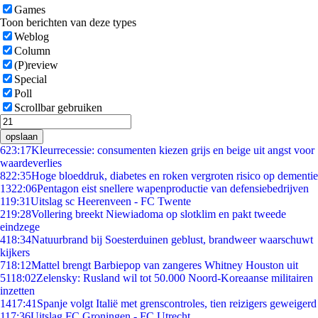
Games
Toon berichten van deze types
Weblog
Column
(P)review
Special
Poll
Scrollbar gebruiken
opslaan
6
23:17
Kleurrecessie: consumenten kiezen grijs en beige uit angst voor
waardeverlies
8
22:35
Hoge bloeddruk, diabetes en roken vergroten risico op dementie
13
22:06
Pentagon eist snellere wapenproductie van defensiebedrijven
1
19:31
Uitslag sc Heerenveen - FC Twente
2
19:28
Vollering breekt Niewiadoma op slotklim en pakt tweede
eindzege
4
18:34
Natuurbrand bij Soesterduinen geblust, brandweer waarschuwt
kijkers
7
18:12
Mattel brengt Barbiepop van zangeres Whitney Houston uit
51
18:02
Zelensky: Rusland wil tot 50.000 Noord-Koreaanse militairen
inzetten
14
17:41
Spanje volgt Italië met grenscontroles, tien reizigers geweigerd
1
17:36
Uitslag FC Groningen - FC Utrecht