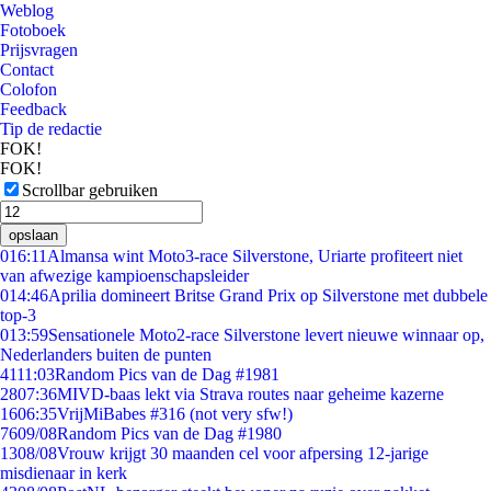
Weblog
Fotoboek
Prijsvragen
Contact
Colofon
Feedback
Tip de redactie
FOK!
FOK!
Scrollbar gebruiken
opslaan
0
16:11
Almansa wint Moto3-race Silverstone, Uriarte profiteert niet
van afwezige kampioenschapsleider
0
14:46
Aprilia domineert Britse Grand Prix op Silverstone met dubbele
top-3
0
13:59
Sensationele Moto2-race Silverstone levert nieuwe winnaar op,
Nederlanders buiten de punten
41
11:03
Random Pics van de Dag #1981
28
07:36
MIVD-baas lekt via Strava routes naar geheime kazerne
16
06:35
VrijMiBabes #316 (not very sfw!)
76
09/08
Random Pics van de Dag #1980
13
08/08
Vrouw krijgt 30 maanden cel voor afpersing 12-jarige
misdienaar in kerk