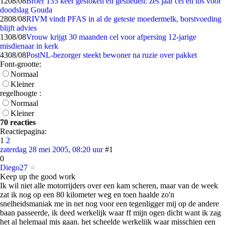
12
08/08
Broer 135 keer gestoken en gesneden: zes jaar cel en tbs voor
doodslag Gouda
28
08/08
RIVM vindt PFAS in al de geteste moedermelk, borstvoeding
blijft advies
13
08/08
Vrouw krijgt 30 maanden cel voor afpersing 12-jarige
misdienaar in kerk
43
08/08
PostNL-bezorger steekt bewoner na ruzie over pakket
Font-grootte:
Normaal
Kleiner
regelhoogte :
Normaal
Kleiner
70 reacties
Reactiepagina:
1
2
zaterdag 28 mei 2005, 08:20 uur
#1
0
Diego27
Keep up the good work
Ik wil niet alle motorrijders over een kam scheren, maar van de week
zat ik nog op een 80 kilometer weg en toen haalde zo'n
snelheidsmaniak me in net nog voor een tegenligger mij op de andere
baan passeerde, ik deed werkelijk waar ff mijn ogen dicht want ik zag
het al helemaal mis gaan. het scheelde werkelijk waar misschien een