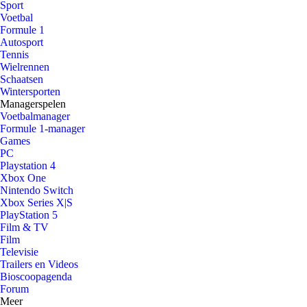
Sport
Voetbal
Formule 1
Autosport
Tennis
Wielrennen
Schaatsen
Wintersporten
Managerspelen
Voetbalmanager
Formule 1-manager
Games
PC
Playstation 4
Xbox One
Nintendo Switch
Xbox Series X|S
PlayStation 5
Film & TV
Film
Televisie
Trailers en Videos
Bioscoopagenda
Forum
Meer