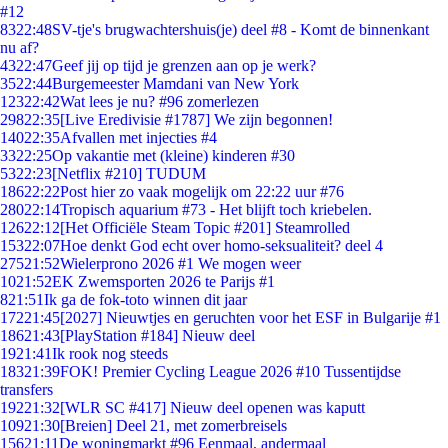
#12
83
22:48
SV-tje's brugwachtershuis(je) deel #8 - Komt de binnenkant
nu af?
43
22:47
Geef jij op tijd je grenzen aan op je werk?
35
22:44
Burgemeester Mamdani van New York
123
22:42
Wat lees je nu? #96 zomerlezen
298
22:35
[Live Eredivisie #1787] We zijn begonnen!
140
22:35
Afvallen met injecties #4
33
22:25
Op vakantie met (kleine) kinderen #30
53
22:23
[Netflix #210] TUDUM
186
22:22
Post hier zo vaak mogelijk om 22:22 uur #76
280
22:14
Tropisch aquarium #73 - Het blijft toch kriebelen.
126
22:12
[Het Officiële Steam Topic #201] Steamrolled
153
22:07
Hoe denkt God echt over homo-seksualiteit? deel 4
275
21:52
Wielerprono 2026 #1 We mogen weer
10
21:52
EK Zwemsporten 2026 te Parijs #1
8
21:51
Ik ga de fok-toto winnen dit jaar
172
21:45
[2027] Nieuwtjes en geruchten voor het ESF in Bulgarije #1
186
21:43
[PlayStation #184] Nieuw deel
19
21:41
Ik rook nog steeds
183
21:39
FOK! Premier Cycling League 2026 #10 Tussentijdse
transfers
192
21:32
[WLR SC #417] Nieuw deel openen was kaputt
109
21:30
[Breien] Deel 21, met zomerbreisels
156
21:11
De woningmarkt #96 Eenmaal, andermaal