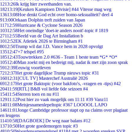
12
13:26
Ik krijg hier zweethanden van.
182
13:19
[Keuken Kampioen Divisie] #44 Vitesse mag weg
136
13:08
Hoe denkt God echt over homo-seksualiteit? deel 4
9
13:00
Orkaan Dolphin treft zuiden van Japan
117
12:59
Hurricane & Cyclone Season 2026
103
12:58
Het oneindige 'doet-ie anders nooit'-topic # 1819
271
12:55
Beeld van de Dag Art Installation b
10
12:52
EK Atletiek 2026 te Birmingham #1
80
12:50
Trump wil dat J.D. Vance hem in 2028 opvolgt
135
12:47
+7 telspel #95
185
12:43
Touwtrekken 2.0 #636 - Team 1 beste team *G* *O*
105
12:40
Man zoekt mij en bedreigt mij, nadat ik met zijn zoon sprak
59
12:39
Eeuwig voortleven
72
12:37
Het grote dagelijkse Trump nieuws topic #31
160
12:31
[CUL TV] Masterchef Australië 2026
69
12:17
Het grote Baktopic (voor bakfoto's, -vragen en -tips) #42
204
11:59
[RTL] B&B vol liefde 6de seizoen #4
154
11:54
Sterren toen en nu #11
129
11:12
Post hier zo vaak mogelijk om 11:11 #39 Vanz11
140
11:08
Meisjesnamenlepeltopic #367 LOOOOL LAPO
146
11:01
Jonge Cambridge professor stapt op na claims over plagiaat
en leugens
114
10:58
[DAGBOEK] De weg naar balans #12
137
10:50
Het grote goedemorgen topic #3
48
10:50
Woordensamenstelspel #1184 met 2 woorden spreken SVP