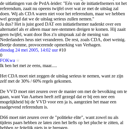
de uitlatingen van de PvdA-leider: ''Eén van de initiatiefnemers tot het
referendum, zaait nu opeens twijfel over wat ze met de uitslag zal
doen. Wij als CDA waren niet voor het referendum, maar we hebben
wel gezegd dat we de uitslag serieus zullen nemen.''
Ja dus? Het is juist goed DAT een initiatiefnemer nadenkt over een
alternatief als er alleen maar nee-stemmen dreigen te komen. Hij zaait
geen twijfel, want door Bos z'n uitspraak zal de mening van
Nederlanders heus niet veranderen. De rest, zoals CDA, doet weinig.
Beetje domme, provocerende opmerking van Verhagen.
dinsdag 24 mei 2005, 14:02 uur
#10
0
FOKwa
Ik ben het met ze eens, maar.....
Het CDA moet niet zeggen de uitslag serieus te nemen, want ze zijn
zelf met de 30% / 60% regels gekomen.
De VVD moet niet zeuren over de manier om met de bevolking om te
gaan, want Van Aartsen heeft zelf gezegd dat er bij een nee een
mogelijkheid bij de VVD voor een ja is, aangezien het maar een
raadgevend referendum is.
D66 moet niet zeuren over de "politieke elite", want zowel nu als
tijdens paars hebben ze laten zien het liefts op het pluche te zitten, al
hebben ze feitelijk niets in te brengen.