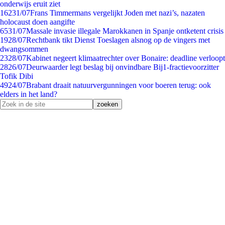
onderwijs eruit ziet
162
31/07
Frans Timmermans vergelijkt Joden met nazi’s, nazaten
holocaust doen aangifte
65
31/07
Massale invasie illegale Marokkanen in Spanje ontketent crisis
19
28/07
Rechtbank tikt Dienst Toeslagen alsnog op de vingers met
dwangsommen
23
28/07
Kabinet negeert klimaatrechter over Bonaire: deadline verloopt
28
26/07
Deurwaarder legt beslag bij onvindbare Bij1-fractievoorzitter
Tofik Dibi
49
24/07
Brabant draait natuurvergunningen voor boeren terug: ook
elders in het land?