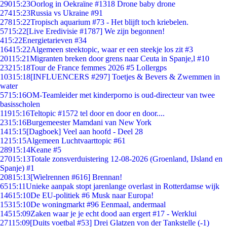
290
15:23
Oorlog in Oekraïne #1318 Drone baby drone
274
15:23
Russia vs Ukraine #91
278
15:22
Tropisch aquarium #73 - Het blijft toch kriebelen.
57
15:22
[Live Eredivisie #1787] We zijn begonnen!
4
15:22
Energietarieven #34
164
15:22
Algemeen steektopic, waar er een steekje los zit #3
201
15:21
Migranten breken door grens naar Ceuta in Spanje,l #10
232
15:18
Tour de France femmes 2026 #5 Lollergps
103
15:18
[INFLUENCERS #297] Toetjes & Bevers & Zwemmen in
water
57
15:16
OM-Teamleider met kinderporno is oud-directeur van twee
basisscholen
119
15:16
Teltopic #1572 tel door en door en door....
23
15:16
Burgemeester Mamdani van New York
14
15:15
[Dagboek] Veel aan hoofd - Deel 28
12
15:15
Algemeen Luchtvaarttopic #61
289
15:14
Keane #5
270
15:13
Totale zonsverduistering 12-08-2026 (Groenland, IJsland en
Spanje) #1
208
15:13
[Wielrennen #616] Brennan!
65
15:11
Unieke aanpak stopt jarenlange overlast in Rotterdamse wijk
146
15:10
De EU-politiek #6 Musk naar Europa!
153
15:10
De woningmarkt #96 Eenmaal, andermaal
145
15:09
Zaken waar je je echt dood aan ergert #17 - Werklui
271
15:09
[Duits voetbal #53] Drei Glatzen von der Tankstelle (-1)