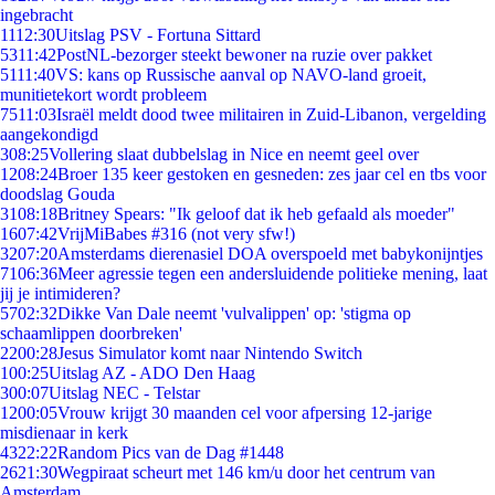
ingebracht
11
12:30
Uitslag PSV - Fortuna Sittard
53
11:42
PostNL-bezorger steekt bewoner na ruzie over pakket
51
11:40
VS: kans op Russische aanval op NAVO-land groeit,
munitietekort wordt probleem
75
11:03
Israël meldt dood twee militairen in Zuid-Libanon, vergelding
aangekondigd
3
08:25
Vollering slaat dubbelslag in Nice en neemt geel over
12
08:24
Broer 135 keer gestoken en gesneden: zes jaar cel en tbs voor
doodslag Gouda
31
08:18
Britney Spears: "Ik geloof dat ik heb gefaald als moeder"
16
07:42
VrijMiBabes #316 (not very sfw!)
32
07:20
Amsterdams dierenasiel DOA overspoeld met babykonijntjes
71
06:36
Meer agressie tegen een andersluidende politieke mening, laat
jij je intimideren?
57
02:32
Dikke Van Dale neemt 'vulvalippen' op: 'stigma op
schaamlippen doorbreken'
22
00:28
Jesus Simulator komt naar Nintendo Switch
1
00:25
Uitslag AZ - ADO Den Haag
3
00:07
Uitslag NEC - Telstar
12
00:05
Vrouw krijgt 30 maanden cel voor afpersing 12-jarige
misdienaar in kerk
43
22:22
Random Pics van de Dag #1448
26
21:30
Wegpiraat scheurt met 146 km/u door het centrum van
Amsterdam