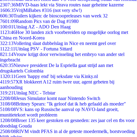
23
07:36
MIVD-baas lekt via Strava routes naar geheime kazerne
16
06:35
VrijMiBabes #316 (not very sfw!)
6
06:30
Trailers kijken: de bioscoopreleases van week 32
76
01:09
Random Pics van de Dag #1980
1
00:01
Uitslag AZ - ADO Den Haag
11
23:46
Hoe 30 landen zich voorbereiden op mogelijke oorlog met
China en Noord-Korea
3
22:13
Vollering slaat dubbelslag in Nice en neemt geel over
11
22:11
Uitslag PSV - Fortuna Sittard
8
21:14
Vrouw krijgt door verwisseling het embryo van ander stel
ingebracht
6
20:35
Nieuwe president De la Espriella gaat strijd aan met
drugskartels Colombia
13
20:11
Geen 'happy end' bij seksdate via Kinky.nl
41
19:57
XR blokkeert A12 ruim twee uur, agent gebeten bij
aanhouding
3
19:21
Uitslag NEC - Telstar
22
08/08
Jesus Simulator komt naar Nintendo Switch
31
08/08
Britney Spears: "Ik geloof dat ik heb gefaald als moeder"
51
08/08
VS: kans op Russische aanval op NAVO-land groeit,
munitietekort wordt probleem
12
08/08
Broer 135 keer gestoken en gesneden: zes jaar cel en tbs voor
doodslag Gouda
25
08/08
RIVM vindt PFAS in al de geteste moedermelk, borstvoeding
blijft advies