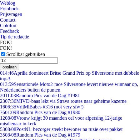
Weblog
Fotoboek
Prijsvragen
Contact
Colofon
Feedback
Tip de redactie
FOK!
FOK!
Scrollbar gebruiken
opslaan
0
14:46
Aprilia domineert Britse Grand Prix op Silverstone met dubbele
top-3
0
13:59
Sensationele Moto2-race Silverstone levert nieuwe winnaar op,
Nederlanders buiten de punten
20
11:03
Random Pics van de Dag #1981
23
07:36
MIVD-baas lekt via Strava routes naar geheime kazerne
16
06:35
VrijMiBabes #316 (not very sfw!)
76
01:09
Random Pics van de Dag #1980
12
08/08
Vrouw krijgt 30 maanden cel voor afpersing 12-jarige
misdienaar in kerk
53
08/08
PostNL-bezorger steekt bewoner na ruzie over pakket
35
08/08
Random Pics van de Dag #1979