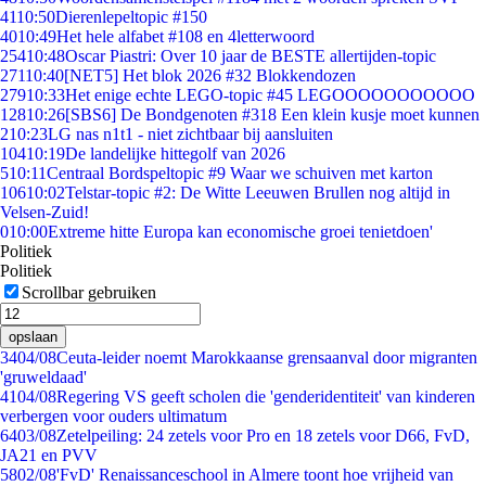
41
10:50
Dierenlepeltopic #150
40
10:49
Het hele alfabet #108 en 4letterwoord
254
10:48
Oscar Piastri: Over 10 jaar de BESTE allertijden-topic
271
10:40
[NET5] Het blok 2026 #32 Blokkendozen
279
10:33
Het enige echte LEGO-topic #45 LEGOOOOOOOOOOO
128
10:26
[SBS6] De Bondgenoten #318 Een klein kusje moet kunnen
2
10:23
LG nas n1t1 - niet zichtbaar bij aansluiten
104
10:19
De landelijke hittegolf van 2026
5
10:11
Centraal Bordspeltopic #9 Waar we schuiven met karton
106
10:02
Telstar-topic #2: De Witte Leeuwen Brullen nog altijd in
Velsen-Zuid!
0
10:00
Extreme hitte Europa kan economische groei tenietdoen'
Politiek
Politiek
Scrollbar gebruiken
opslaan
34
04/08
Ceuta-leider noemt Marokkaanse grensaanval door migranten
'gruweldaad'
41
04/08
Regering VS geeft scholen die 'genderidentiteit' van kinderen
verbergen voor ouders ultimatum
64
03/08
Zetelpeiling: 24 zetels voor Pro en 18 zetels voor D66, FvD,
JA21 en PVV
58
02/08
'FvD' Renaissanceschool in Almere toont hoe vrijheid van