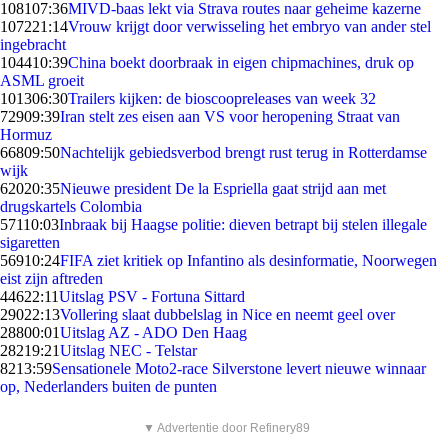
1081
07:36
MIVD-baas lekt via Strava routes naar geheime kazerne
1072
21:14
Vrouw krijgt door verwisseling het embryo van ander stel
ingebracht
1044
10:39
China boekt doorbraak in eigen chipmachines, druk op
ASML groeit
1013
06:30
Trailers kijken: de bioscoopreleases van week 32
729
09:39
Iran stelt zes eisen aan VS voor heropening Straat van
Hormuz
668
09:50
Nachtelijk gebiedsverbod brengt rust terug in Rotterdamse
wijk
620
20:35
Nieuwe president De la Espriella gaat strijd aan met
drugskartels Colombia
571
10:03
Inbraak bij Haagse politie: dieven betrapt bij stelen illegale
sigaretten
569
10:24
FIFA ziet kritiek op Infantino als desinformatie, Noorwegen
eist zijn aftreden
446
22:11
Uitslag PSV - Fortuna Sittard
290
22:13
Vollering slaat dubbelslag in Nice en neemt geel over
288
00:01
Uitslag AZ - ADO Den Haag
282
19:21
Uitslag NEC - Telstar
82
13:59
Sensationele Moto2-race Silverstone levert nieuwe winnaar
op, Nederlanders buiten de punten
▼ Advertentie door Refinery89