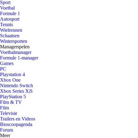
Sport
Voetbal
Formule 1
Autosport
Tennis
Wielrennen
Schaatsen
Wintersporten
Managerspelen
Voetbalmanager
Formule 1-manager
Games
PC
Playstation 4
Xbox One
Nintendo Switch
Xbox Series X|S
PlayStation 5
Film & TV
Film
Televisie
Trailers en Videos
Bioscoopagenda
Forum
Meer