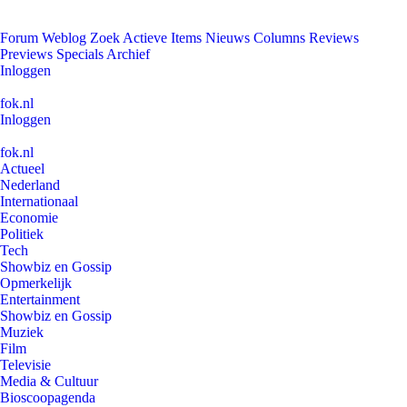
Forum
Weblog
Zoek
Actieve Items
Nieuws
Columns
Reviews
Previews
Specials
Archief
Inloggen
fok.nl
Inloggen
fok.nl
Actueel
Nederland
Internationaal
Economie
Politiek
Tech
Showbiz en Gossip
Opmerkelijk
Entertainment
Showbiz en Gossip
Muziek
Film
Televisie
Media & Cultuur
Bioscoopagenda