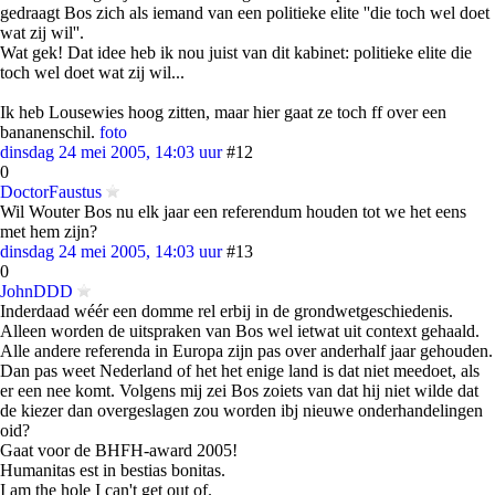
gedraagt Bos zich als iemand van een politieke elite ''die toch wel doet
wat zij wil''.
Wat gek! Dat idee heb ik nou juist van dit kabinet: politieke elite die
toch wel doet wat zij wil...
Ik heb Lousewies hoog zitten, maar hier gaat ze toch ff over een
bananenschil.
foto
dinsdag 24 mei 2005, 14:03 uur
#12
0
DoctorFaustus
Wil Wouter Bos nu elk jaar een referendum houden tot we het eens
met hem zijn?
dinsdag 24 mei 2005, 14:03 uur
#13
0
JohnDDD
Inderdaad wéér een domme rel erbij in de grondwetgeschiedenis.
Alleen worden de uitspraken van Bos wel ietwat uit context gehaald.
Alle andere referenda in Europa zijn pas over anderhalf jaar gehouden.
Dan pas weet Nederland of het het enige land is dat niet meedoet, als
er een nee komt. Volgens mij zei Bos zoiets van dat hij niet wilde dat
de kiezer dan overgeslagen zou worden ibj nieuwe onderhandelingen
oid?
Gaat voor de BHFH-award 2005!
Humanitas est in bestias bonitas.
I am the hole I can't get out of.