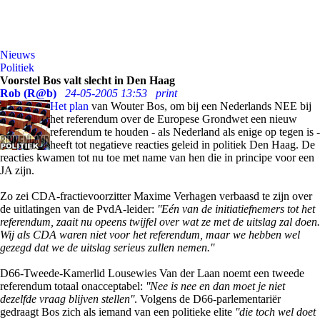
Nieuws
Politiek
Voorstel Bos valt slecht in Den Haag
Rob (R@b)
24-05-2005 13:53
print
Het plan
van Wouter Bos, om bij een Nederlands NEE bij
het referendum over de Europese Grondwet een nieuw
referendum te houden - als Nederland als enige op tegen is -
heeft tot negatieve reacties geleid in politiek Den Haag. De
reacties kwamen tot nu toe met name van hen die in principe voor een
JA zijn.
Zo zei CDA-fractievoorzitter Maxime Verhagen verbaasd te zijn over
de uitlatingen van de PvdA-leider:
''Eén van de initiatiefnemers tot het
referendum, zaait nu opeens twijfel over wat ze met de uitslag zal doen.
Wij als CDA waren niet voor het referendum, maar we hebben wel
gezegd dat we de uitslag serieus zullen nemen.''
D66-Tweede-Kamerlid Lousewies Van der Laan noemt een tweede
referendum totaal onacceptabel:
''Nee is nee en dan moet je niet
dezelfde vraag blijven stellen''
. Volgens de D66-parlementariër
gedraagt Bos zich als iemand van een politieke elite
''die toch wel doet