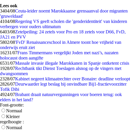
Lees ook
34
04/08
Ceuta-leider noemt Marokkaanse grensaanval door migranten
'gruweldaad'
41
04/08
Regering VS geeft scholen die 'genderidentiteit' van kinderen
verbergen voor ouders ultimatum
64
03/08
Zetelpeiling: 24 zetels voor Pro en 18 zetels voor D66, FvD,
JA21 en PVV
58
02/08
'FvD' Renaissanceschool in Almere toont hoe vrijheid van
onderwijs eruit ziet
162
31/07
Frans Timmermans vergelijkt Joden met nazi’s, nazaten
holocaust doen aangifte
65
31/07
Massale invasie illegale Marokkanen in Spanje ontketent crisis
19
28/07
Rechtbank tikt Dienst Toeslagen alsnog op de vingers met
dwangsommen
23
28/07
Kabinet negeert klimaatrechter over Bonaire: deadline verloopt
28
26/07
Deurwaarder legt beslag bij onvindbare Bij1-fractievoorzitter
Tofik Dibi
49
24/07
Brabant draait natuurvergunningen voor boeren terug: ook
elders in het land?
Font-grootte:
Normaal
Kleiner
regelhoogte :
Normaal