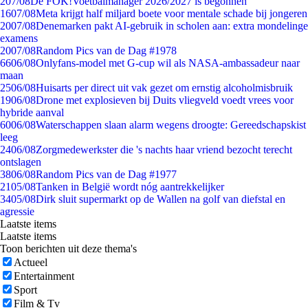
2
07/08
De FOK!Voetbalmanager 2026/2027 is begonnen
16
07/08
Meta krijgt half miljard boete voor mentale schade bij jongeren
20
07/08
Denemarken pakt AI-gebruik in scholen aan: extra mondelinge
examens
20
07/08
Random Pics van de Dag #1978
66
06/08
Onlyfans-model met G-cup wil als NASA-ambassadeur naar
maan
25
06/08
Huisarts per direct uit vak gezet om ernstig alcoholmisbruik
19
06/08
Drone met explosieven bij Duits vliegveld voedt vrees voor
hybride aanval
60
06/08
Waterschappen slaan alarm wegens droogte: Gereedschapskist
leeg
24
06/08
Zorgmedewerkster die 's nachts haar vriend bezocht terecht
ontslagen
38
06/08
Random Pics van de Dag #1977
21
05/08
Tanken in België wordt nóg aantrekkelijker
34
05/08
Dirk sluit supermarkt op de Wallen na golf van diefstal en
agressie
Laatste items
Laatste items
Toon berichten uit deze thema's
Actueel
Entertainment
Sport
Film & Tv