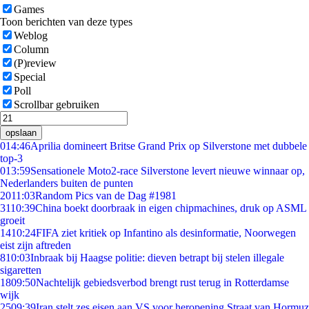
Games
Toon berichten van deze types
Weblog
Column
(P)review
Special
Poll
Scrollbar gebruiken
opslaan
0
14:46
Aprilia domineert Britse Grand Prix op Silverstone met dubbele
top-3
0
13:59
Sensationele Moto2-race Silverstone levert nieuwe winnaar op,
Nederlanders buiten de punten
20
11:03
Random Pics van de Dag #1981
31
10:39
China boekt doorbraak in eigen chipmachines, druk op ASML
groeit
14
10:24
FIFA ziet kritiek op Infantino als desinformatie, Noorwegen
eist zijn aftreden
8
10:03
Inbraak bij Haagse politie: dieven betrapt bij stelen illegale
sigaretten
18
09:50
Nachtelijk gebiedsverbod brengt rust terug in Rotterdamse
wijk
25
09:39
Iran stelt zes eisen aan VS voor heropening Straat van Hormuz