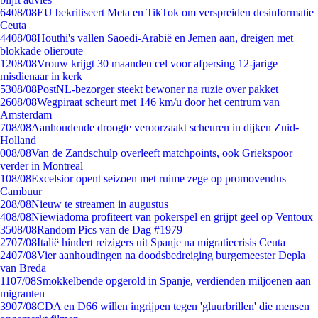
64
08/08
EU bekritiseert Meta en TikTok om verspreiden desinformatie
Ceuta
44
08/08
Houthi's vallen Saoedi-Arabië en Jemen aan, dreigen met
blokkade olieroute
12
08/08
Vrouw krijgt 30 maanden cel voor afpersing 12-jarige
misdienaar in kerk
53
08/08
PostNL-bezorger steekt bewoner na ruzie over pakket
26
08/08
Wegpiraat scheurt met 146 km/u door het centrum van
Amsterdam
7
08/08
Aanhoudende droogte veroorzaakt scheuren in dijken Zuid-
Holland
0
08/08
Van de Zandschulp overleeft matchpoints, ook Griekspoor
verder in Montreal
1
08/08
Excelsior opent seizoen met ruime zege op promovendus
Cambuur
2
08/08
Nieuw te streamen in augustus
4
08/08
Niewiadoma profiteert van pokerspel en grijpt geel op Ventoux
35
08/08
Random Pics van de Dag #1979
27
07/08
Italië hindert reizigers uit Spanje na migratiecrisis Ceuta
24
07/08
Vier aanhoudingen na doodsbedreiging burgemeester Depla
van Breda
11
07/08
Smokkelbende opgerold in Spanje, verdienden miljoenen aan
migranten
39
07/08
CDA en D66 willen ingrijpen tegen 'gluurbrillen' die mensen