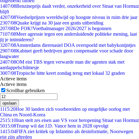
ongemerkt filmen
14
07/08
Benzineprijs daalt verder, onzekerheid over Straat van Hormuz
blijft
42
07/08
Voedselprijzen wereldwijd op hoogste niveau in ruim drie jaar
23
07/08
Quake krijgt na 30 jaar een gratis uitbreiding
2
07/08
De FOK!Voetbalmanager 2026/2027 is begonnen
71
07/08
Meer agressie tegen een andersluidende politieke mening, laat
jij je intimideren?
32
07/08
Amsterdams dierenasiel DOA overspoeld met babykonijntjes
29
07/08
Kabinet geeft bedrijven geen compensatie voor schade door
laagwater
24
07/08
OM eist TBS tegen verwarde man die agenten stak met
aardappelschilmesje
30
07/08
Tropische hitte keert zondag terug met lokaal 32 graden
Actieve items
Actieve items
Scrollbar gebruiken
opslaan
11
15:20
Hoe 30 landen zich voorbereiden op mogelijke oorlog met
China en Noord-Korea
25
15:10
Iran stelt zes eisen aan VS voor heropening Straat van Hormuz
50
15:08
Trump wil dat J.D. Vance hem in 2028 opvolgt
14
15:04
FIFA ziet kritiek op Infantino als desinformatie, Noorwegen
eist zijn aftreden