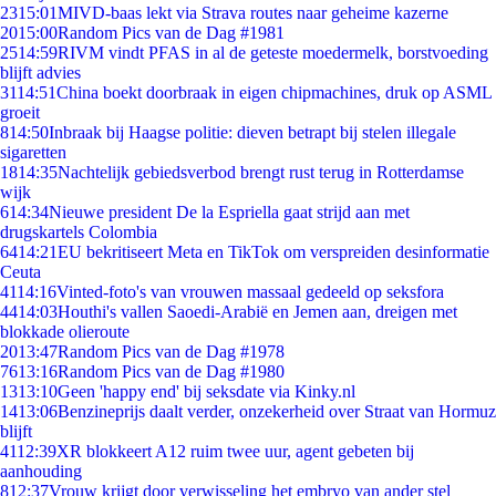
23
15:01
MIVD-baas lekt via Strava routes naar geheime kazerne
20
15:00
Random Pics van de Dag #1981
25
14:59
RIVM vindt PFAS in al de geteste moedermelk, borstvoeding
blijft advies
31
14:51
China boekt doorbraak in eigen chipmachines, druk op ASML
groeit
8
14:50
Inbraak bij Haagse politie: dieven betrapt bij stelen illegale
sigaretten
18
14:35
Nachtelijk gebiedsverbod brengt rust terug in Rotterdamse
wijk
6
14:34
Nieuwe president De la Espriella gaat strijd aan met
drugskartels Colombia
64
14:21
EU bekritiseert Meta en TikTok om verspreiden desinformatie
Ceuta
41
14:16
Vinted-foto's van vrouwen massaal gedeeld op seksfora
44
14:03
Houthi's vallen Saoedi-Arabië en Jemen aan, dreigen met
blokkade olieroute
20
13:47
Random Pics van de Dag #1978
76
13:16
Random Pics van de Dag #1980
13
13:10
Geen 'happy end' bij seksdate via Kinky.nl
14
13:06
Benzineprijs daalt verder, onzekerheid over Straat van Hormuz
blijft
41
12:39
XR blokkeert A12 ruim twee uur, agent gebeten bij
aanhouding
8
12:37
Vrouw krijgt door verwisseling het embryo van ander stel