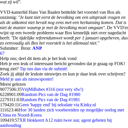
wat zij wil''
.
VVD-kamerlid Hans Van Baalen betitelde het voorstel van Bos als
onzinnig:
''Je kunt niet eerst de bevolking om een uitspraak vragen en
als de uitkomst niet bevalt nog eens met een herkansing komen. Dat is
niet de manier waarop je met de bevolking moet omgaan''
. De VVD'er
wijst op een tweede probleem waar Bos kennelijk niet over nagedacht
heeft:
''De tijdelijke referendumwet wordt per 1 januari opgeheven, dus
zo eenvoudig als Bos het voorstelt is het allemaal niet.''
Submitter:
Bron:
ANP
67
Help ons; deel dit item als je het leuk vond
Heb je een leuk of interessant bericht gevonden dat je graag op FOK!
terug ziet?
Tip ons dan via de submit!
Zoek jij altijd de leukste nieuwtjes en kun je daar leuk over schrijven?
Meld je aan als nieuwsposter!
Meest gelezen
90775
06:35
VrijMiBabes #316 (not very sfw!)
62289
01:09
Random Pics van de Dag #1980
22793
11:03
Random Pics van de Dag #1981
1794
20:11
Geen 'happy end' bij seksdate via Kinky.nl
1116
23:46
Hoe 30 landen zich voorbereiden op mogelijke oorlog met
China en Noord-Korea
1094
19:57
XR blokkeert A12 ruim twee uur, agent gebeten bij
aanhouding