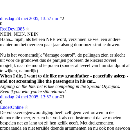
dinsdag 24 mei 2005, 13:57 uur
#2
0
RedDevil085
NEIN, NEIN, NEIN
Haha... mjah, als het een NEE word, verzinnen ze wel een andere
manier om het over een paar jaar alsnog door onze strot te duwen.
Nu is het voornamelijk "damage control", de peilingen zien er slecht
uit voor de grondwet dus de partijen proberen de kiezers zoveel
mogelijk naar de mond te praten (zonder al teveel van hun standpunt af
te wijken, natuurlijk)
When I die, I want to die like my grandfather - peacefully asleep -
and not screaming like the passengers in his car...
Arguing on the Internet is like competing in the Special Olympics.
Even if you win, you're still retarded.
dinsdag 24 mei 2005, 13:57 uur
#3
0
EnderOnline
De volksvertegenwoordiging heeft zelf geen vertrouwen in de
democratie meer, ze zien het volk als een instrument dat ze moeten
bespelen net zo lang tot zij hen gelijk geeft. Met dreigementen,
propaganda en niet terzijde doende argumenten en nu ook nog gewoon