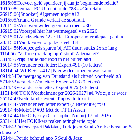
16
15:08
Hoeveel geld spendeer jij aan je beginnende relatie?
19
15:08
Centraal FC Utrecht topic #88 - #CorreiaIn
269
15:06
[Snooker] Algemeen topic #12
30
15:05
Ariana Grande verlaat de spotlight.
126
15:03
Vrouwen willen geen man meer #30
169
15:02
Voorspel hier het warmtegetal van 2026
253
15:01
Asielzoekers #22 : Het Europese migratiepact gaat in
283
15:01
Van kleuter tot puber deel 184
128
14:56
Koopzegels sparen bij AH duurt straks 2x zo lang
11
14:56
TV Time (tracking app) stopt! Alternatief?
33
14:55
Prijs Bar le duc rood in het buitenland
150
14:55
Verander één letter: Expert #91 (10 letters)
181
14:54
[WLR SC #417] Nieuw deel openen was kaputt
69
14:54
De neergang van Duitsland als lichtend voorbeeld #3
57
14:52
Verander één letter: Expert #143 (9 letters)
22
14:49
Verander één letter. Expert # 75 (8 letters)
115
14:48
[FOK!Voetbalmanager 2026/2027] #1 We zijn er weer
255
14:47
Nederland stevent af op watertekort
208
14:47
Verander een letter expert (7lettereditie) #50
299
14:46
MotoGP #93 Met de TT in Assen
230
14:44
The Odyssey (Christopher Nolan) 17 juli 2026
233
14:43
Het FOK!kers maken teringherrie topic
37
14:42
Defensiepact Pakistan, Turkije en Saudi-Arabië bevat art.5
clausule?
16
14:41
Petitie behoud npo 5 Soul & Jazz