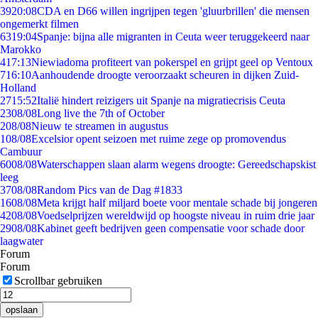
39
20:08
CDA en D66 willen ingrijpen tegen 'gluurbrillen' die mensen
ongemerkt filmen
63
19:04
Spanje: bijna alle migranten in Ceuta weer teruggekeerd naar
Marokko
4
17:13
Niewiadoma profiteert van pokerspel en grijpt geel op Ventoux
7
16:10
Aanhoudende droogte veroorzaakt scheuren in dijken Zuid-
Holland
27
15:52
Italië hindert reizigers uit Spanje na migratiecrisis Ceuta
23
08/08
Long live the 7th of October
2
08/08
Nieuw te streamen in augustus
1
08/08
Excelsior opent seizoen met ruime zege op promovendus
Cambuur
60
08/08
Waterschappen slaan alarm wegens droogte: Gereedschapskist
leeg
37
08/08
Random Pics van de Dag #1833
16
08/08
Meta krijgt half miljard boete voor mentale schade bij jongeren
42
08/08
Voedselprijzen wereldwijd op hoogste niveau in ruim drie jaar
29
08/08
Kabinet geeft bedrijven geen compensatie voor schade door
laagwater
Forum
Forum
Scrollbar gebruiken
opslaan