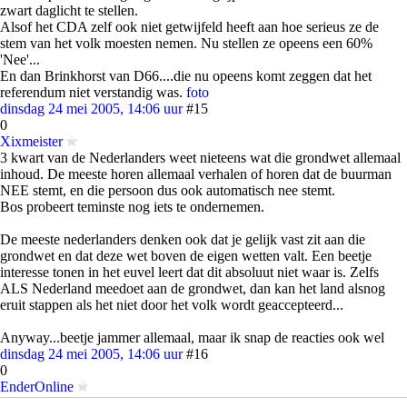
zwart daglicht te stellen.
Alsof het CDA zelf ook niet getwijfeld heeft aan hoe serieus ze de
stem van het volk moesten nemen. Nu stellen ze opeens een 60%
'Nee'...
En dan Brinkhorst van D66....die nu opeens komt zeggen dat het
referendum niet verstandig was.
foto
dinsdag 24 mei 2005, 14:06 uur
#15
0
Xixmeister
3 kwart van de Nederlanders weet nieteens wat die grondwet allemaal
inhoud. De meeste horen allemaal verhalen of horen dat de buurman
NEE stemt, en die persoon dus ook automatisch nee stemt.
Bos probeert teminste nog iets te ondernemen.
De meeste nederlanders denken ook dat je gelijk vast zit aan die
grondwet en dat deze wet boven de eigen wetten valt. Een beetje
interesse tonen in het euvel leert dat dit absoluut niet waar is. Zelfs
ALS Nederland meedoet aan de grondwet, dan kan het land alsnog
eruit stappen als het niet door het volk wordt geaccepteerd...
Anyway...beetje jammer allemaal, maar ik snap de reacties ook wel
dinsdag 24 mei 2005, 14:06 uur
#16
0
EnderOnline
quote: