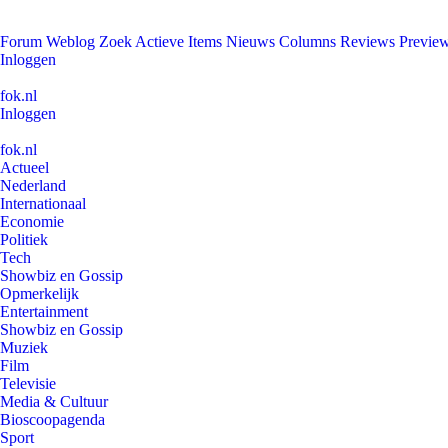
Forum
Weblog
Zoek
Actieve Items
Nieuws
Columns
Reviews
Previe
Inloggen
fok.nl
Inloggen
fok.nl
Actueel
Nederland
Internationaal
Economie
Politiek
Tech
Showbiz en Gossip
Opmerkelijk
Entertainment
Showbiz en Gossip
Muziek
Film
Televisie
Media & Cultuur
Bioscoopagenda
Sport