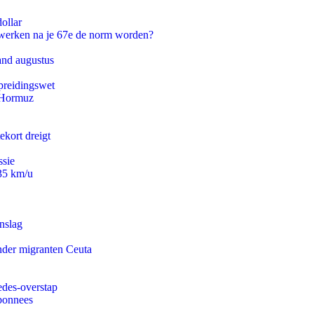
ollar
 werken na je 67e de norm worden?
and augustus
preidingswet
n Hormuz
ekort dreigt
ssie
235 km/u
nslag
onder migranten Ceuta
edes-overstap
abonnees