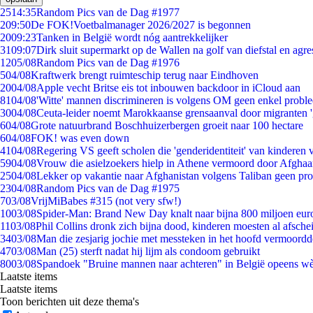
25
14:35
Random Pics van de Dag #1977
2
09:50
De FOK!Voetbalmanager 2026/2027 is begonnen
20
09:23
Tanken in België wordt nóg aantrekkelijker
31
09:07
Dirk sluit supermarkt op de Wallen na golf van diefstal en agre
12
05/08
Random Pics van de Dag #1976
5
04/08
Kraftwerk brengt ruimteschip terug naar Eindhoven
20
04/08
Apple vecht Britse eis tot inbouwen backdoor in iCloud aan
81
04/08
'Witte' mannen discrimineren is volgens OM geen enkel probl
30
04/08
Ceuta-leider noemt Marokkaanse grensaanval door migranten 
6
04/08
Grote natuurbrand Boschhuizerbergen groeit naar 100 hectare
6
04/08
FOK! was even down
41
04/08
Regering VS geeft scholen die 'genderidentiteit' van kinderen
59
04/08
Vrouw die asielzoekers hielp in Athene vermoord door Afghaa
25
04/08
Lekker op vakantie naar Afghanistan volgens Taliban geen pr
23
04/08
Random Pics van de Dag #1975
7
03/08
VrijMiBabes #315 (not very sfw!)
10
03/08
Spider-Man: Brand New Day knalt naar bijna 800 miljoen eur
11
03/08
Phil Collins dronk zich bijna dood, kinderen moesten al afsch
34
03/08
Man die zesjarig jochie met messteken in het hoofd vermoordde 
47
03/08
Man (25) sterft nadat hij lijm als condoom gebruikt
80
03/08
Spandoek "Bruine mannen naar achteren" in België opeens wèl
Laatste items
Laatste items
Toon berichten uit deze thema's