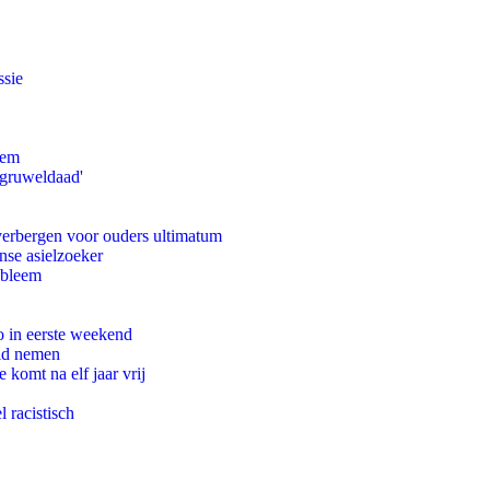
ssie
eem
'gruweldaad'
 verbergen voor ouders ultimatum
nse asielzoeker
obleem
o in eerste weekend
eid nemen
komt na elf jaar vrij
 racistisch