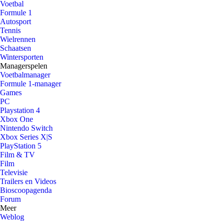
Voetbal
Formule 1
Autosport
Tennis
Wielrennen
Schaatsen
Wintersporten
Managerspelen
Voetbalmanager
Formule 1-manager
Games
PC
Playstation 4
Xbox One
Nintendo Switch
Xbox Series X|S
PlayStation 5
Film & TV
Film
Televisie
Trailers en Videos
Bioscoopagenda
Forum
Meer
Weblog