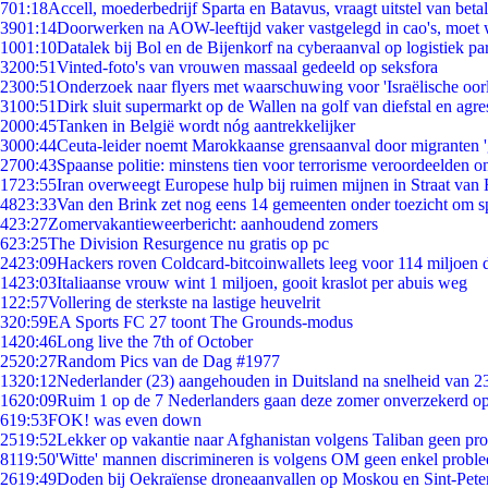
7
01:18
Accell, moederbedrijf Sparta en Batavus, vraagt uitstel van beta
39
01:14
Doorwerken na AOW-leeftijd vaker vastgelegd in cao's, moet
10
01:10
Datalek bij Bol en de Bijenkorf na cyberaanval op logistiek pa
32
00:51
Vinted-foto's van vrouwen massaal gedeeld op seksfora
23
00:51
Onderzoek naar flyers met waarschuwing voor 'Israëlische oor
31
00:51
Dirk sluit supermarkt op de Wallen na golf van diefstal en agre
20
00:45
Tanken in België wordt nóg aantrekkelijker
30
00:44
Ceuta-leider noemt Marokkaanse grensaanval door migranten 
27
00:43
Spaanse politie: minstens tien voor terrorisme veroordeelden 
17
23:55
Iran overweegt Europese hulp bij ruimen mijnen in Straat va
48
23:33
Van den Brink zet nog eens 14 gemeenten onder toezicht om s
4
23:27
Zomervakantieweerbericht: aanhoudend zomers
6
23:25
The Division Resurgence nu gratis op pc
24
23:09
Hackers roven Coldcard-bitcoinwallets leeg voor 114 miljoen d
14
23:03
Italiaanse vrouw wint 1 miljoen, gooit kraslot per abuis weg
1
22:57
Vollering de sterkste na lastige heuvelrit
3
20:59
EA Sports FC 27 toont The Grounds-modus
14
20:46
Long live the 7th of October
25
20:27
Random Pics van de Dag #1977
13
20:12
Nederlander (23) aangehouden in Duitsland na snelheid van 
16
20:09
Ruim 1 op de 7 Nederlanders gaan deze zomer onverzekerd op
6
19:53
FOK! was even down
25
19:52
Lekker op vakantie naar Afghanistan volgens Taliban geen pr
81
19:50
'Witte' mannen discrimineren is volgens OM geen enkel probl
26
19:49
Doden bij Oekraïense droneaanvallen op Moskou en Sint-Pete