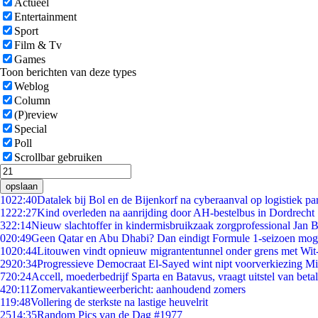
Actueel
Entertainment
Sport
Film & Tv
Games
Toon berichten van deze types
Weblog
Column
(P)review
Special
Poll
Scrollbar gebruiken
opslaan
10
22:40
Datalek bij Bol en de Bijenkorf na cyberaanval op logistiek pa
12
22:27
Kind overleden na aanrijding door AH-bestelbus in Dordrecht
3
22:14
Nieuw slachtoffer in kindermisbruikzaak zorgprofessional Jan B
0
20:49
Geen Qatar en Abu Dhabi? Dan eindigt Formule 1-seizoen moge
10
20:44
Litouwen vindt opnieuw migrantentunnel onder grens met Wit
29
20:34
Progressieve Democraat El-Sayed wint nipt voorverkiezing M
7
20:24
Accell, moederbedrijf Sparta en Batavus, vraagt uitstel van beta
4
20:11
Zomervakantieweerbericht: aanhoudend zomers
1
19:48
Vollering de sterkste na lastige heuvelrit
25
14:35
Random Pics van de Dag #1977