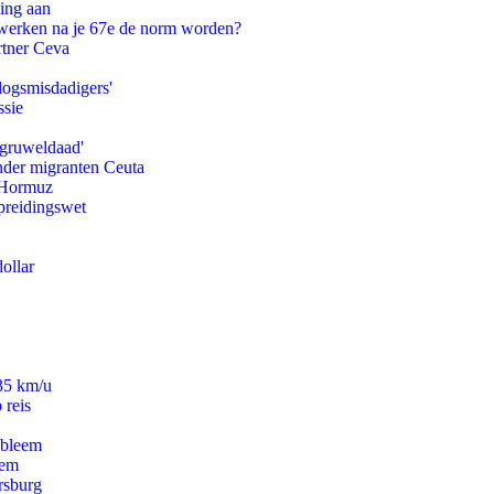
ling aan
 werken na je 67e de norm worden?
rtner Ceva
logsmisdadigers'
ssie
'gruweldaad'
onder migranten Ceuta
n Hormuz
preidingswet
ollar
235 km/u
 reis
obleem
eem
rsburg