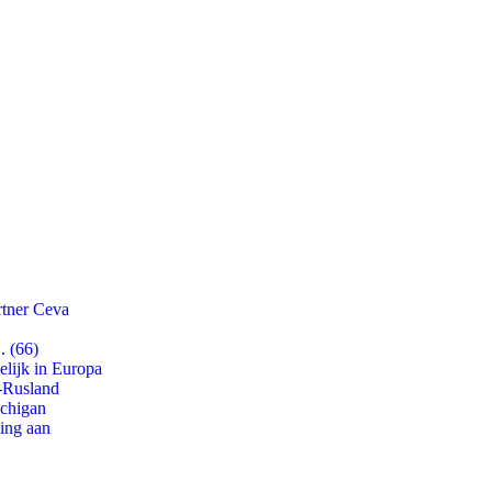
rtner Ceva
. (66)
lijk in Europa
-Rusland
ichigan
ling aan