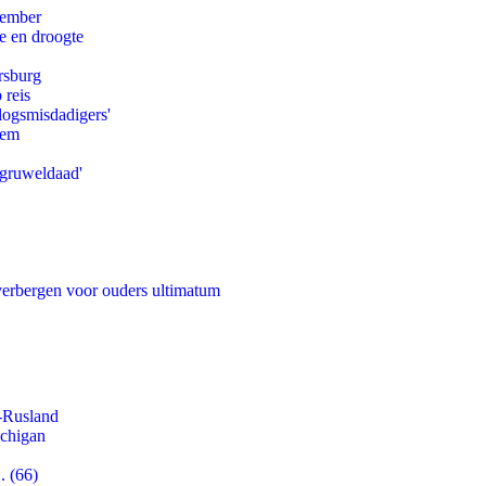
tember
e en droogte
rsburg
 reis
logsmisdadigers'
eem
'gruweldaad'
 verbergen voor ouders ultimatum
-Rusland
ichigan
. (66)