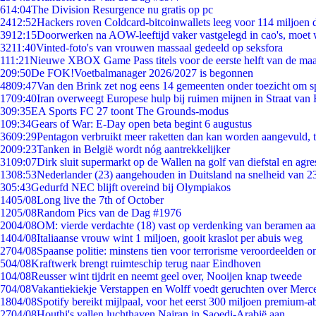
6
14:04
The Division Resurgence nu gratis op pc
24
12:52
Hackers roven Coldcard-bitcoinwallets leeg voor 114 miljoen d
39
12:15
Doorwerken na AOW-leeftijd vaker vastgelegd in cao's, moet
32
11:40
Vinted-foto's van vrouwen massaal gedeeld op seksfora
1
11:21
Nieuwe XBOX Game Pass titels voor de eerste helft van de ma
2
09:50
De FOK!Voetbalmanager 2026/2027 is begonnen
48
09:47
Van den Brink zet nog eens 14 gemeenten onder toezicht om s
17
09:40
Iran overweegt Europese hulp bij ruimen mijnen in Straat va
3
09:35
EA Sports FC 27 toont The Grounds-modus
1
09:34
Gears of War: E-Day open beta begint 6 augustus
36
09:29
Pentagon verbruikt meer raketten dan kan worden aangevuld, t
20
09:23
Tanken in België wordt nóg aantrekkelijker
31
09:07
Dirk sluit supermarkt op de Wallen na golf van diefstal en agre
13
08:53
Nederlander (23) aangehouden in Duitsland na snelheid van 
3
05:43
Gedurfd NEC blijft overeind bij Olympiakos
14
05/08
Long live the 7th of October
12
05/08
Random Pics van de Dag #1976
20
04/08
OM: vierde verdachte (18) vast op verdenking van beramen aa
14
04/08
Italiaanse vrouw wint 1 miljoen, gooit kraslot per abuis weg
27
04/08
Spaanse politie: minstens tien voor terrorisme veroordeelden 
5
04/08
Kraftwerk brengt ruimteschip terug naar Eindhoven
1
04/08
Reusser wint tijdrit en neemt geel over, Nooijen knap tweede
7
04/08
Vakantiekiekje Verstappen en Wolff voedt geruchten over Merc
18
04/08
Spotify bereikt mijlpaal, voor het eerst 300 miljoen premium-
27
04/08
Houthi's vallen luchthaven Najran in Saoedi-Arabië aan