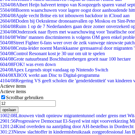
32
04/08
Albert Heijn halveert tempo van Koopzegels sparen vanaf sep
55
04/08
Boeren waarschuwen voor lagere oogst door aanhoudende hitt
20
04/08
Apple vecht Britse eis tot inbouwen backdoor in iCloud aan
26
04/08
Doden bij Oekraïense droneaanvallen op Moskou en Sint-Pete
16
04/08
Ruim 1 op de 7 Nederlanders gaan deze zomer onverzekerd op
23
04/08
Onderzoek naar flyers met waarschuwing voor 'Israëlische oor
81
04/08
'Witte' mannen discrimineren is volgens OM geen enkel probl
5
04/08
Street Fighter 6-fans weer over de zeik vanwege nieuwste patch
30
04/08
Ceuta-leider noemt Marokkaanse grensaanval door migranten 
5
04/08
Control Resonant kost je 30 uur om uit te spelen
6
04/08
Grote natuurbrand Boschhuizerbergen groeit naar 100 hectare
6
04/08
FOK! was even down
2
04/08
Apex Legends stopt vandaag op Nintendo Switch
6
04/08
XBOX werkt aan Disc to Digital-programma
41
04/08
Regering VS geeft scholen die 'genderidentiteit' van kinderen
Actieve items
Actieve items
Scrollbar gebruiken
opslaan
10
02:08
Litouwen vindt opnieuw migrantentunnel onder grens met Wit
29
01:56
Progressieve Democraat El-Sayed wint nipt voorverkiezing M
12
01:24
Kind overleden na aanrijding door AH-bestelbus in Dordrecht
3
01:23
Nieuw slachtoffer in kindermisbruikzaak zorgprofessional Jan B