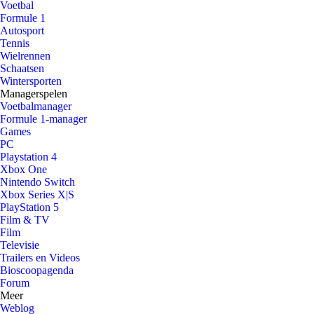
Voetbal
Formule 1
Autosport
Tennis
Wielrennen
Schaatsen
Wintersporten
Managerspelen
Voetbalmanager
Formule 1-manager
Games
PC
Playstation 4
Xbox One
Nintendo Switch
Xbox Series X|S
PlayStation 5
Film & TV
Film
Televisie
Trailers en Videos
Bioscoopagenda
Forum
Meer
Weblog