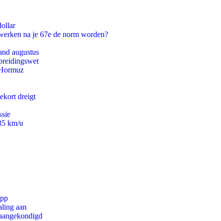
ollar
 werken na je 67e de norm worden?
and augustus
preidingswet
n Hormuz
ekort dreigt
ssie
235 km/u
app
aling aan
g aangekondigd