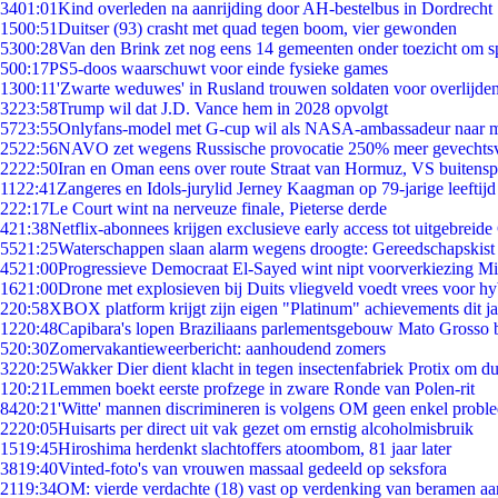
34
01:01
Kind overleden na aanrijding door AH-bestelbus in Dordrecht
15
00:51
Duitser (93) crasht met quad tegen boom, vier gewonden
53
00:28
Van den Brink zet nog eens 14 gemeenten onder toezicht om s
5
00:17
PS5-doos waarschuwt voor einde fysieke games
13
00:11
'Zwarte weduwes' in Rusland trouwen soldaten voor overlijden
32
23:58
Trump wil dat J.D. Vance hem in 2028 opvolgt
57
23:55
Onlyfans-model met G-cup wil als NASA-ambassadeur naar 
25
22:56
NAVO zet wegens Russische provocatie 250% meer gevechtsvl
22
22:50
Iran en Oman eens over route Straat van Hormuz, VS buitensp
11
22:41
Zangeres en Idols-jurylid Jerney Kaagman op 79-jarige leeftijd
2
22:17
Le Court wint na nerveuze finale, Pieterse derde
4
21:38
Netflix-abonnees krijgen exclusieve early access tot uitgebreide
55
21:25
Waterschappen slaan alarm wegens droogte: Gereedschapskist
45
21:00
Progressieve Democraat El-Sayed wint nipt voorverkiezing M
16
21:00
Drone met explosieven bij Duits vliegveld voedt vrees voor hy
2
20:58
XBOX platform krijgt zijn eigen "Platinum" achievements dit ja
12
20:48
Capibara's lopen Braziliaans parlementsgebouw Mato Grosso 
5
20:30
Zomervakantieweerbericht: aanhoudend zomers
32
20:25
Wakker Dier dient klacht in tegen insectenfabriek Protix om 
1
20:21
Lemmen boekt eerste profzege in zware Ronde van Polen-rit
84
20:21
'Witte' mannen discrimineren is volgens OM geen enkel probl
22
20:05
Huisarts per direct uit vak gezet om ernstig alcoholmisbruik
15
19:45
Hiroshima herdenkt slachtoffers atoombom, 81 jaar later
38
19:40
Vinted-foto's van vrouwen massaal gedeeld op seksfora
21
19:34
OM: vierde verdachte (18) vast op verdenking van beramen aa