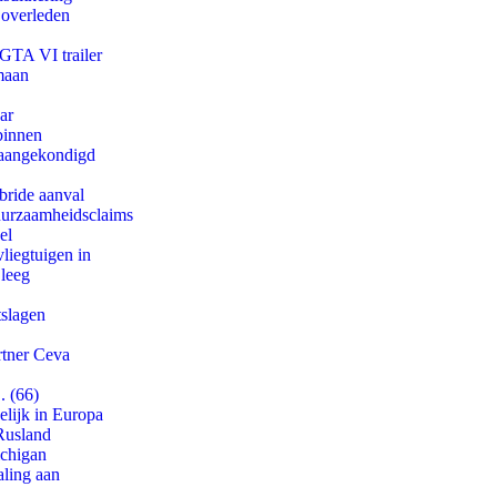
 overleden
 GTA VI trailer
maan
ar
binnen
g aangekondigd
bride aanval
duurzaamheidsclaims
el
iegtuigen in
 leeg
tslagen
rtner Ceva
. (66)
lijk in Europa
Rusland
ichigan
aling aan