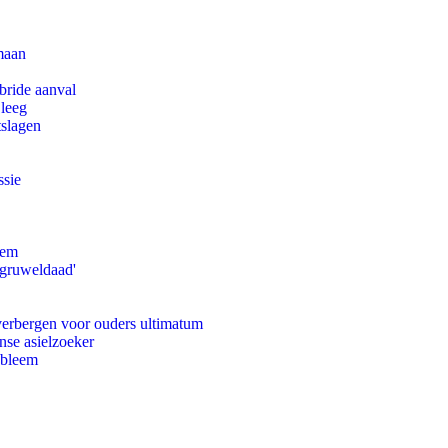
maan
bride aanval
 leeg
tslagen
ssie
eem
'gruweldaad'
 verbergen voor ouders ultimatum
nse asielzoeker
obleem