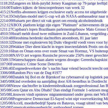
11
18:20
Zangeres en Idols-jurylid Jerney Kaagman op 79-jarige leeftijd
1
16:00
Trailers kijken: de bioscoopreleases van week 32
4
15:21
Netflix-abonnees krijgen exclusieve early access tot uitgebreide
57
14:35
Onlyfans-model met G-cup wil als NASA-ambassadeur naar 
22
14:09
Huisarts per direct uit vak gezet om ernstig alcoholmisbruik
2
12:12
XBOX platform krijgt zijn eigen "Platinum" achievements dit ja
12
11:27
Capibara's lopen Braziliaans parlementsgebouw Mato Grosso 
49
10:59
Israël meldt dood twee militairen in Zuid-Libanon, vergeldin
15
10:48
Hiroshima herdenkt slachtoffers atoombom, 81 jaar later
16
10:32
Drone met explosieven bij Duits vliegveld voedt vrees voor hy
32
10:28
Wakker Dier dient klacht in tegen insectenfabriek Protix om 
22
10:16
Iran en Oman eens over route Straat van Hormuz, VS buitensp
25
10:08
NAVO zet wegens Russische provocatie 250% meer gevechtsvl
55
09:33
Waterschappen slaan alarm wegens droogte: Gereedschapskist
1
07:00
Forensics: Crime Scene Detective
23
06:40
Zorgmedewerkster die 's nachts haar vriend bezocht terecht on
33
06/08
Random Pics van de Dag #1977
18
05/08
Datalek bij Bol en de Bijenkorf na cyberaanval op logistiek pa
34
05/08
Kind overleden na aanrijding door AH-bestelbus in Dordrecht
6
05/08
Nieuw slachtoffer in kindermisbruikzaak zorgprofessional Jan B
3
05/08
Geen Qatar en Abu Dhabi? Dan eindigt Formule 1-seizoen moge
5
05/08
Litouwen vindt opnieuw migrantentunnel onder grens met Wit-
45
05/08
Progressieve Democraat El-Sayed wint nipt voorverkiezing M
12
05/08
Accell, moederbedrijf Sparta en Batavus, vraagt uitstel van bet
5
05/08
Zomervakantieweerbericht: aanhoudend zomers