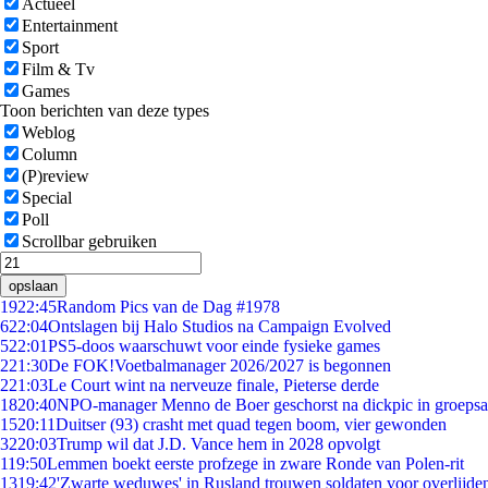
Actueel
Entertainment
Sport
Film & Tv
Games
Toon berichten van deze types
Weblog
Column
(P)review
Special
Poll
Scrollbar gebruiken
opslaan
19
22:45
Random Pics van de Dag #1978
6
22:04
Ontslagen bij Halo Studios na Campaign Evolved
5
22:01
PS5-doos waarschuwt voor einde fysieke games
2
21:30
De FOK!Voetbalmanager 2026/2027 is begonnen
2
21:03
Le Court wint na nerveuze finale, Pieterse derde
18
20:40
NPO-manager Menno de Boer geschorst na dickpic in groeps
15
20:11
Duitser (93) crasht met quad tegen boom, vier gewonden
32
20:03
Trump wil dat J.D. Vance hem in 2028 opvolgt
1
19:50
Lemmen boekt eerste profzege in zware Ronde van Polen-rit
13
19:42
'Zwarte weduwes' in Rusland trouwen soldaten voor overlijden