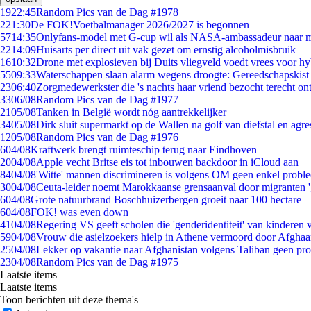
19
22:45
Random Pics van de Dag #1978
2
21:30
De FOK!Voetbalmanager 2026/2027 is begonnen
57
14:35
Onlyfans-model met G-cup wil als NASA-ambassadeur naar 
22
14:09
Huisarts per direct uit vak gezet om ernstig alcoholmisbruik
16
10:32
Drone met explosieven bij Duits vliegveld voedt vrees voor hy
55
09:33
Waterschappen slaan alarm wegens droogte: Gereedschapskist
23
06:40
Zorgmedewerkster die 's nachts haar vriend bezocht terecht on
33
06/08
Random Pics van de Dag #1977
21
05/08
Tanken in België wordt nóg aantrekkelijker
34
05/08
Dirk sluit supermarkt op de Wallen na golf van diefstal en agre
12
05/08
Random Pics van de Dag #1976
6
04/08
Kraftwerk brengt ruimteschip terug naar Eindhoven
20
04/08
Apple vecht Britse eis tot inbouwen backdoor in iCloud aan
84
04/08
'Witte' mannen discrimineren is volgens OM geen enkel probl
30
04/08
Ceuta-leider noemt Marokkaanse grensaanval door migranten 
6
04/08
Grote natuurbrand Boschhuizerbergen groeit naar 100 hectare
6
04/08
FOK! was even down
41
04/08
Regering VS geeft scholen die 'genderidentiteit' van kinderen
59
04/08
Vrouw die asielzoekers hielp in Athene vermoord door Afghaa
25
04/08
Lekker op vakantie naar Afghanistan volgens Taliban geen pr
23
04/08
Random Pics van de Dag #1975
Laatste items
Laatste items
Toon berichten uit deze thema's