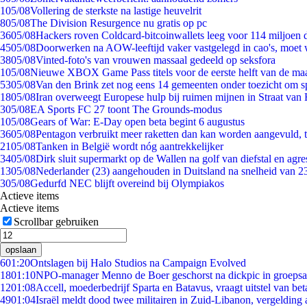
1
05/08
Vollering de sterkste na lastige heuvelrit
8
05/08
The Division Resurgence nu gratis op pc
36
05/08
Hackers roven Coldcard-bitcoinwallets leeg voor 114 miljoen d
45
05/08
Doorwerken na AOW-leeftijd vaker vastgelegd in cao's, moet
38
05/08
Vinted-foto's van vrouwen massaal gedeeld op seksfora
1
05/08
Nieuwe XBOX Game Pass titels voor de eerste helft van de ma
53
05/08
Van den Brink zet nog eens 14 gemeenten onder toezicht om s
18
05/08
Iran overweegt Europese hulp bij ruimen mijnen in Straat va
3
05/08
EA Sports FC 27 toont The Grounds-modus
1
05/08
Gears of War: E-Day open beta begint 6 augustus
36
05/08
Pentagon verbruikt meer raketten dan kan worden aangevuld, t
21
05/08
Tanken in België wordt nóg aantrekkelijker
34
05/08
Dirk sluit supermarkt op de Wallen na golf van diefstal en agre
13
05/08
Nederlander (23) aangehouden in Duitsland na snelheid van 
3
05/08
Gedurfd NEC blijft overeind bij Olympiakos
Actieve items
Actieve items
Scrollbar gebruiken
opslaan
6
01:20
Ontslagen bij Halo Studios na Campaign Evolved
18
01:10
NPO-manager Menno de Boer geschorst na dickpic in groeps
12
01:08
Accell, moederbedrijf Sparta en Batavus, vraagt uitstel van bet
49
01:04
Israël meldt dood twee militairen in Zuid-Libanon, vergeldin