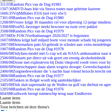
3
11:03
Random Pics van de Dag #1981
15
07:36
MIVD-baas lekt via Strava routes naar geheime kazerne
16
06:35
VrijMiBabes #316 (not very sfw!)
73
01:09
Random Pics van de Dag #1980
12
08/08
Vrouw krijgt 30 maanden cel voor afpersing 12-jarige misdiena
53
08/08
PostNL-bezorger steekt bewoner na ruzie over pakket
35
08/08
Random Pics van de Dag #1979
2
07/08
De FOK!Voetbalmanager 2026/2027 is begonnen
16
07/08
Meta krijgt half miljard boete voor mentale schade bij jongeren
20
07/08
Denemarken pakt AI-gebruik in scholen aan: extra mondeling
19
07/08
Random Pics van de Dag #1978
66
06/08
Onlyfans-model met G-cup wil als NASA-ambassadeur naar 
25
06/08
Huisarts per direct uit vak gezet om ernstig alcoholmisbruik
19
06/08
Drone met explosieven bij Duits vliegveld voedt vrees voor hy
60
06/08
Waterschappen slaan alarm wegens droogte: Gereedschapskist
24
06/08
Zorgmedewerkster die 's nachts haar vriend bezocht terecht on
38
06/08
Random Pics van de Dag #1977
21
05/08
Tanken in België wordt nóg aantrekkelijker
34
05/08
Dirk sluit supermarkt op de Wallen na golf van diefstal en agre
12
05/08
Random Pics van de Dag #1976
6
04/08
Kraftwerk brengt ruimteschip terug naar Eindhoven
Laatste items
Laatste items
Toon berichten uit deze thema's