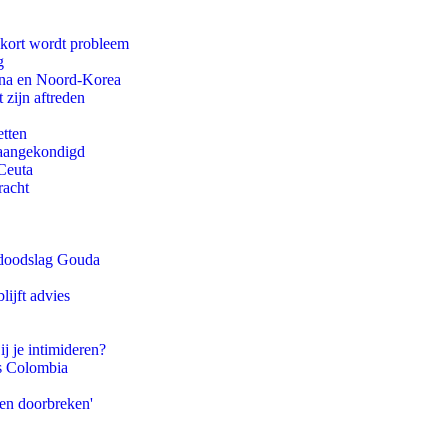
ekort wordt probleem
g
ina en Noord-Korea
 zijn aftreden
etten
g aangekondigd
Ceuta
racht
r doodslag Gouda
ijft advies
ij je intimideren?
ls Colombia
pen doorbreken'