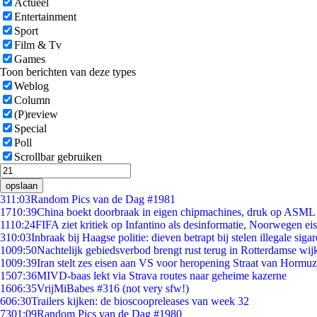
Actueel
Entertainment
Sport
Film & Tv
Games
Toon berichten van deze types
Weblog
Column
(P)review
Special
Poll
Scrollbar gebruiken
opslaan
3
11:03
Random Pics van de Dag #1981
17
10:39
China boekt doorbraak in eigen chipmachines, druk op ASML 
11
10:24
FIFA ziet kritiek op Infantino als desinformatie, Noorwegen eist
3
10:03
Inbraak bij Haagse politie: dieven betrapt bij stelen illegale sigar
10
09:50
Nachtelijk gebiedsverbod brengt rust terug in Rotterdamse wij
10
09:39
Iran stelt zes eisen aan VS voor heropening Straat van Hormuz
15
07:36
MIVD-baas lekt via Strava routes naar geheime kazerne
16
06:35
VrijMiBabes #316 (not very sfw!)
6
06:30
Trailers kijken: de bioscoopreleases van week 32
73
01:09
Random Pics van de Dag #1980