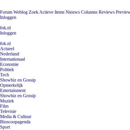
Forum
Weblog
Zoek
Actieve Items
Nieuws
Columns
Reviews
Previe
Inloggen
fok.nl
Inloggen
fok.nl
Actueel
Nederland
Internationaal
Economie
Politiek
Tech
Showbiz en Gossip
Opmerkelijk
Entertainment
Showbiz en Gossip
Muziek
Film
Televisie
Media & Cultuur
Bioscoopagenda
Sport