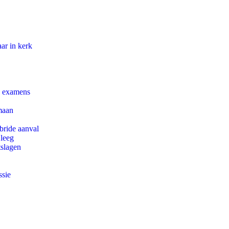
ar in kerk
e examens
maan
bride aanval
 leeg
tslagen
ssie