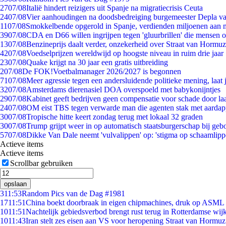
27
07/08
Italië hindert reizigers uit Spanje na migratiecrisis Ceuta
24
07/08
Vier aanhoudingen na doodsbedreiging burgemeester Depla v
11
07/08
Smokkelbende opgerold in Spanje, verdienden miljoenen aan 
39
07/08
CDA en D66 willen ingrijpen tegen 'gluurbrillen' die mensen 
13
07/08
Benzineprijs daalt verder, onzekerheid over Straat van Hormuz 
42
07/08
Voedselprijzen wereldwijd op hoogste niveau in ruim drie jaar
23
07/08
Quake krijgt na 30 jaar een gratis uitbreiding
2
07/08
De FOK!Voetbalmanager 2026/2027 is begonnen
71
07/08
Meer agressie tegen een andersluidende politieke mening, laat j
32
07/08
Amsterdams dierenasiel DOA overspoeld met babykonijntjes
29
07/08
Kabinet geeft bedrijven geen compensatie voor schade door la
24
07/08
OM eist TBS tegen verwarde man die agenten stak met aardap
30
07/08
Tropische hitte keert zondag terug met lokaal 32 graden
30
07/08
Trump grijpt weer in op automatisch staatsburgerschap bij geb
57
07/08
Dikke Van Dale neemt 'vulvalippen' op: 'stigma op schaamlip
Actieve items
Actieve items
Scrollbar gebruiken
opslaan
3
11:53
Random Pics van de Dag #1981
17
11:51
China boekt doorbraak in eigen chipmachines, druk op ASML 
10
11:51
Nachtelijk gebiedsverbod brengt rust terug in Rotterdamse wij
10
11:43
Iran stelt zes eisen aan VS voor heropening Straat van Hormuz