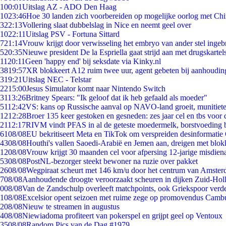
1
00:01
Uitslag AZ - ADO Den Haag
10
23:46
Hoe 30 landen zich voorbereiden op mogelijke oorlog met Ch
3
22:13
Vollering slaat dubbelslag in Nice en neemt geel over
10
22:11
Uitslag PSV - Fortuna Sittard
7
21:14
Vrouw krijgt door verwisseling het embryo van ander stel ingeb
5
20:35
Nieuwe president De la Espriella gaat strijd aan met drugskarte
11
20:11
Geen 'happy end' bij seksdate via Kinky.nl
38
19:57
XR blokkeert A12 ruim twee uur, agent gebeten bij aanhoudin
3
19:21
Uitslag NEC - Telstar
22
15:00
Jesus Simulator komt naar Nintendo Switch
31
13:26
Britney Spears: "Ik geloof dat ik heb gefaald als moeder"
51
12:42
VS: kans op Russische aanval op NAVO-land groeit, munitiet
12
12:28
Broer 135 keer gestoken en gesneden: zes jaar cel en tbs voo
21
12:17
RIVM vindt PFAS in al de geteste moedermelk, borstvoeding bl
61
08/08
EU bekritiseert Meta en TikTok om verspreiden desinformatie
43
08/08
Houthi's vallen Saoedi-Arabië en Jemen aan, dreigen met blok
12
08/08
Vrouw krijgt 30 maanden cel voor afpersing 12-jarige misdiena
53
08/08
PostNL-bezorger steekt bewoner na ruzie over pakket
26
08/08
Wegpiraat scheurt met 146 km/u door het centrum van Amste
7
08/08
Aanhoudende droogte veroorzaakt scheuren in dijken Zuid-Hol
0
08/08
Van de Zandschulp overleeft matchpoints, ook Griekspoor verde
1
08/08
Excelsior opent seizoen met ruime zege op promovendus Camb
2
08/08
Nieuw te streamen in augustus
4
08/08
Niewiadoma profiteert van pokerspel en grijpt geel op Ventoux
35
08/08
Random Pics van de Dag #1979