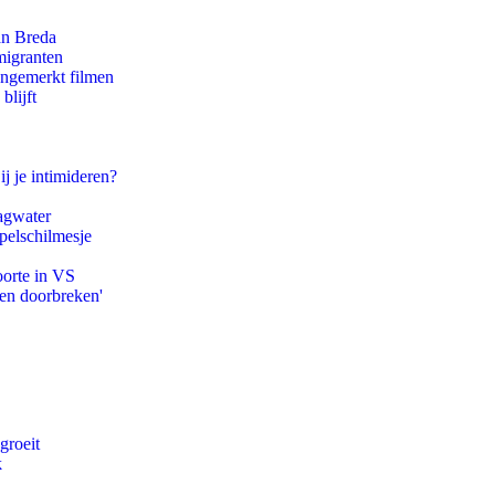
an Breda
migranten
ongemerkt filmen
blijft
ij je intimideren?
agwater
pelschilmesje
oorte in VS
pen doorbreken'
groeit
k