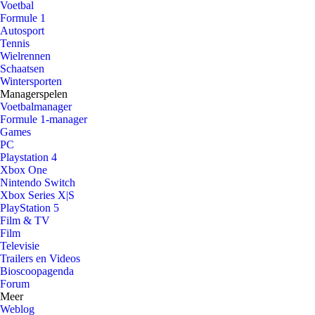
Voetbal
Formule 1
Autosport
Tennis
Wielrennen
Schaatsen
Wintersporten
Managerspelen
Voetbalmanager
Formule 1-manager
Games
PC
Playstation 4
Xbox One
Nintendo Switch
Xbox Series X|S
PlayStation 5
Film & TV
Film
Televisie
Trailers en Videos
Bioscoopagenda
Forum
Meer
Weblog