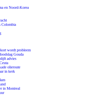
ina en Noord-Korea
racht
ls Colombia
g
ekort wordt probleem
r doodslag Gouda
ijft advies
 Ceuta
kade olieroute
ar in kerk
rdam
land
r in Montreal
uur