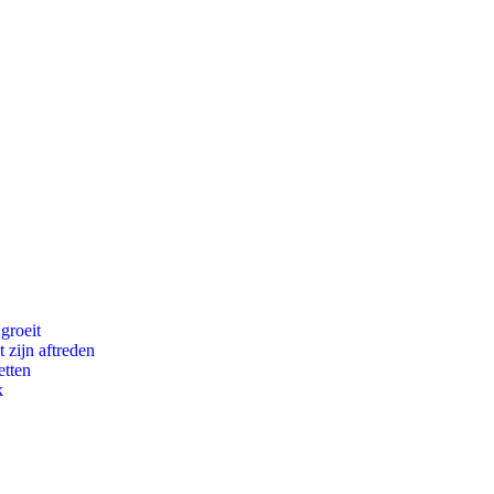
groeit
 zijn aftreden
etten
k