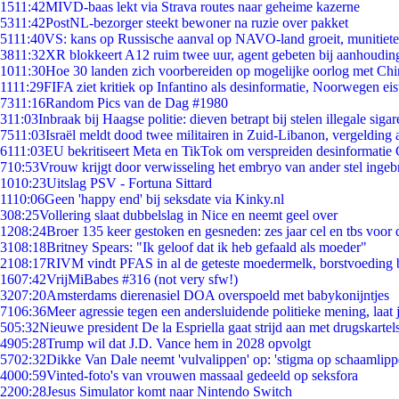
15
11:42
MIVD-baas lekt via Strava routes naar geheime kazerne
53
11:42
PostNL-bezorger steekt bewoner na ruzie over pakket
51
11:40
VS: kans op Russische aanval op NAVO-land groeit, munitiet
38
11:32
XR blokkeert A12 ruim twee uur, agent gebeten bij aanhoudin
10
11:30
Hoe 30 landen zich voorbereiden op mogelijke oorlog met Ch
11
11:29
FIFA ziet kritiek op Infantino als desinformatie, Noorwegen eist
73
11:16
Random Pics van de Dag #1980
3
11:03
Inbraak bij Haagse politie: dieven betrapt bij stelen illegale sigar
75
11:03
Israël meldt dood twee militairen in Zuid-Libanon, vergeldin
61
11:03
EU bekritiseert Meta en TikTok om verspreiden desinformatie 
7
10:53
Vrouw krijgt door verwisseling het embryo van ander stel ingeb
10
10:23
Uitslag PSV - Fortuna Sittard
11
10:06
Geen 'happy end' bij seksdate via Kinky.nl
3
08:25
Vollering slaat dubbelslag in Nice en neemt geel over
12
08:24
Broer 135 keer gestoken en gesneden: zes jaar cel en tbs voo
31
08:18
Britney Spears: "Ik geloof dat ik heb gefaald als moeder"
21
08:17
RIVM vindt PFAS in al de geteste moedermelk, borstvoeding bl
16
07:42
VrijMiBabes #316 (not very sfw!)
32
07:20
Amsterdams dierenasiel DOA overspoeld met babykonijntjes
71
06:36
Meer agressie tegen een andersluidende politieke mening, laat j
5
05:32
Nieuwe president De la Espriella gaat strijd aan met drugskarte
49
05:28
Trump wil dat J.D. Vance hem in 2028 opvolgt
57
02:32
Dikke Van Dale neemt 'vulvalippen' op: 'stigma op schaamlip
40
00:59
Vinted-foto's van vrouwen massaal gedeeld op seksfora
22
00:28
Jesus Simulator komt naar Nintendo Switch