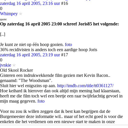
zaterdag 16 april 2005, 23:16 uur
#16
0
Whimpey
quote:
Op zaterdag 16 april 2005 23:00 schreef Joris85 het volgende:
[..]
Je kunt ze niet op één hoop gooien.
foto
36% recidivisten is anders toch een aardige hoop Joris
zaterdag 16 april 2005, 23:19 uur
#17
0
jvnkie
Old Skool Rocker
Gisteren een indrukwekkende film gezien met Kevin Bacon..
genaamd: "The Woodsman".
Sluit hier wel enigszins op aan.
http://imdb.com/title/tt0361127/
Hoe keihard ik hierover dan ook altijd mijn mening had klaarstaan,
heeft me die film toch wel een beetje een raar twijfelachtig gevoel in
mijn maag gegeven.
foto
Voor nu zou ik willen zeggen dat ik best kan begrijpen dat de
Burgemeester deze informatie wil.. maar of het echt goed is voor die
enkelen die het verdienen om een nieuwe start te maken in onze
maatschappij??
foto