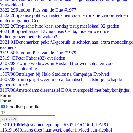
'gruweldaad'
38
22:29
Random Pics van de Dag #1977
38
22:28
Spaanse politie: minstens tien voor terrorisme veroordeelden
onder migranten Ceuta
30
22:20
Tropische hitte keert zondag terug met lokaal 32 graden
46
21:30
Spoedberaad EU na crisis Ceuta, moeten we onze
buitengrenzen beter bewaken?
20
21:01
Denemarken pakt AI-gebruik in scholen aan: extra mondelinge
examens
35
19:58
Random Pics van de Dag #1979
25
19:43
Peter Faber (82) overleden
24
07/08
'Zwarte weduwes' in Rusland trouwen soldaten voor
overlijdensuitkering
15
07/08
Ontslagen bij Halo Studios na Campaign Evolved
30
07/08
Trump grijpt weer in op automatisch staatsburgerschap bij
geboorte in VS
31
07/08
Amsterdams dierenasiel DOA overspoeld met babykonijntjes
Forum
Forum
Scrollbar gebruiken
opslaan
136
19:16
Meisjesnamenlepeltopic #367 LOOOOL LAPO
113
19:16
Huisarts doet haar werk onder invloed van alcohol