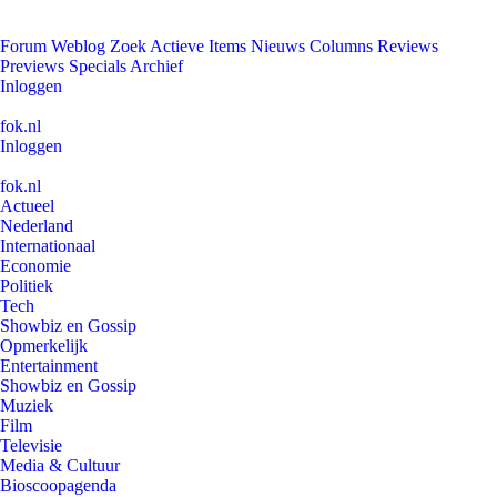
Forum
Weblog
Zoek
Actieve Items
Nieuws
Columns
Reviews
Previews
Specials
Archief
Inloggen
fok.nl
Inloggen
fok.nl
Actueel
Nederland
Internationaal
Economie
Politiek
Tech
Showbiz en Gossip
Opmerkelijk
Entertainment
Showbiz en Gossip
Muziek
Film
Televisie
Media & Cultuur
Bioscoopagenda