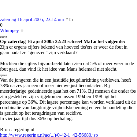
zaterdag 16 april 2005, 23:14 uur
#15
0
Whimpey
quote:
Op zaterdag 16 april 2005 22:23 schreef MaLo het volgende:
Zijn er ergens cijfers bekend van hoeveel tbs'ers er weer de fout in
gaan nadat ze "genezen" zijn verklaard?
Mochten die cijfers bijvoorbeeld laten zien dat 5% of meer weer in de
fout gaat, dan vind ik het idee van Mans helemaal niet slecht.
quote:
Van de jongeren die in een justitiële jeugdinrichting verbleven, heeft
78% na zes jaar een of meer nieuwe justitiecontacten. Bij
meerderjarige gedetineerde gaat het om 71%. Bij mensen die onder tbs
zijn gesteld en zijn vrijgekomen tussen 1994 en 1998 ligt het
percentage op 36%. Dit lagere percentage kan worden verklaard uit de
combinatie van langdurige vrijheidsbeneming en een behandeling die
is gericht op het terugdringen van recidive.
In vier jaar tijd dus 36% op herhaling.
Bron : regering.nl
http://www.regering.nl/ac(...)/0-42-1_42-56680.jsp