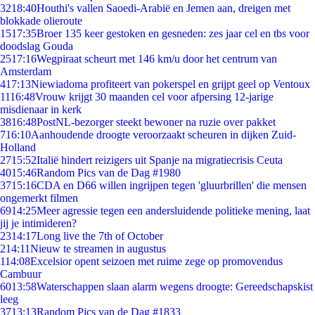
32
18:40
Houthi's vallen Saoedi-Arabië en Jemen aan, dreigen met
blokkade olieroute
15
17:35
Broer 135 keer gestoken en gesneden: zes jaar cel en tbs voor
doodslag Gouda
25
17:16
Wegpiraat scheurt met 146 km/u door het centrum van
Amsterdam
4
17:13
Niewiadoma profiteert van pokerspel en grijpt geel op Ventoux
11
16:48
Vrouw krijgt 30 maanden cel voor afpersing 12-jarige
misdienaar in kerk
38
16:48
PostNL-bezorger steekt bewoner na ruzie over pakket
7
16:10
Aanhoudende droogte veroorzaakt scheuren in dijken Zuid-
Holland
27
15:52
Italië hindert reizigers uit Spanje na migratiecrisis Ceuta
40
15:46
Random Pics van de Dag #1980
37
15:16
CDA en D66 willen ingrijpen tegen 'gluurbrillen' die mensen
ongemerkt filmen
69
14:25
Meer agressie tegen een andersluidende politieke mening, laat
jij je intimideren?
23
14:17
Long live the 7th of October
2
14:11
Nieuw te streamen in augustus
1
14:08
Excelsior opent seizoen met ruime zege op promovendus
Cambuur
60
13:58
Waterschappen slaan alarm wegens droogte: Gereedschapskist
leeg
37
13:13
Random Pics van de Dag #1833