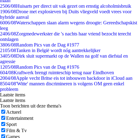
maan
25
06/08
Huisarts per direct uit vak gezet om ernstig alcoholmisbruik
19
06/08
Drone met explosieven bij Duits vliegveld voedt vrees voor
hybride aanval
60
06/08
Waterschappen slaan alarm wegens droogte: Gereedschapskist
leeg
24
06/08
Zorgmedewerkster die 's nachts haar vriend bezocht terecht
ontslagen
38
06/08
Random Pics van de Dag #1977
21
05/08
Tanken in België wordt nóg aantrekkelijker
34
05/08
Dirk sluit supermarkt op de Wallen na golf van diefstal en
agressie
12
05/08
Random Pics van de Dag #1976
6
04/08
Kraftwerk brengt ruimteschip terug naar Eindhoven
20
04/08
Apple vecht Britse eis tot inbouwen backdoor in iCloud aan
85
04/08
'Witte' mannen discrimineren is volgens OM geen enkel
probleem
Laatste items
Laatste items
Toon berichten uit deze thema's
Actueel
Entertainment
Sport
Film & Tv
Games