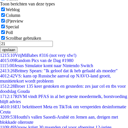
Toon berichten van deze types
Weblog
Column
(P)review
Special
Poll
Scrollbar gebruiken
opslaan
12
15:10
VrijMiBabes #316 (not very sfw!)
40
15:09
Random Pics van de Dag #1980
11
15:00
Jesus Simulator komt naar Nintendo Switch
24
13:26
Britney Spears: "Ik geloof dat ik heb gefaald als moeder"
40
12:42
VS: kans op Russische aanval op NAVO-land groeit,
munitietekort wordt probleem
15
12:28
Broer 135 keer gestoken en gesneden: zes jaar cel en tbs voor
doodslag Gouda
17
12:17
RIVM vindt PFAS in al het geteste moedermelk, borstvoeding
blijft advies
46
10:16
EU bekritiseert Meta en TikTok om verspreiden desinformatie
Ceuta
32
09:53
Houthi's vallen Saoedi-Arabië en Jemen aan, dreigen met
blokkade olieroute
11
09:49
Vrouw krijgt 30 maanden cel voor afpersing 12-jarige