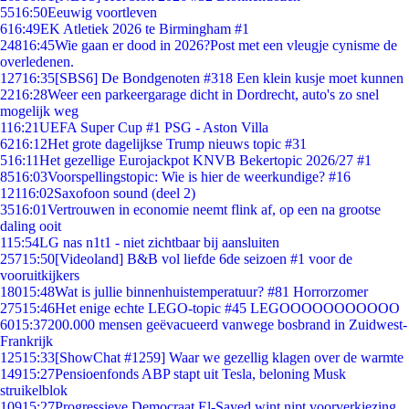
55
16:50
Eeuwig voortleven
6
16:49
EK Atletiek 2026 te Birmingham #1
248
16:45
Wie gaan er dood in 2026?Post met een vleugje cynisme de
overledenen.
127
16:35
[SBS6] De Bondgenoten #318 Een klein kusje moet kunnen
22
16:28
Weer een parkeergarage dicht in Dordrecht, auto's zo snel
mogelijk weg
1
16:21
UEFA Super Cup #1 PSG - Aston Villa
62
16:12
Het grote dagelijkse Trump nieuws topic #31
5
16:11
Het gezellige Eurojackpot KNVB Bekertopic 2026/27 #1
85
16:03
Voorspellingstopic: Wie is hier de weerkundige? #16
121
16:02
Saxofoon sound (deel 2)
35
16:01
Vertrouwen in economie neemt flink af, op een na grootse
daling ooit
1
15:54
LG nas n1t1 - niet zichtbaar bij aansluiten
257
15:50
[Videoland] B&B vol liefde 6de seizoen #1 voor de
vooruitkijkers
180
15:48
Wat is jullie binnenhuistemperatuur? #81 Horrorzomer
275
15:46
Het enige echte LEGO-topic #45 LEGOOOOOOOOOOO
60
15:37
200.000 mensen geëvacueerd vanwege bosbrand in Zuidwest-
Frankrijk
125
15:33
[ShowChat #1259] Waar we gezellig klagen over de warmte
149
15:27
Pensioenfonds ABP stapt uit Tesla, beloning Musk
struikelblok
109
15:27
Progressieve Democraat El-Sayed wint nipt voorverkiezing