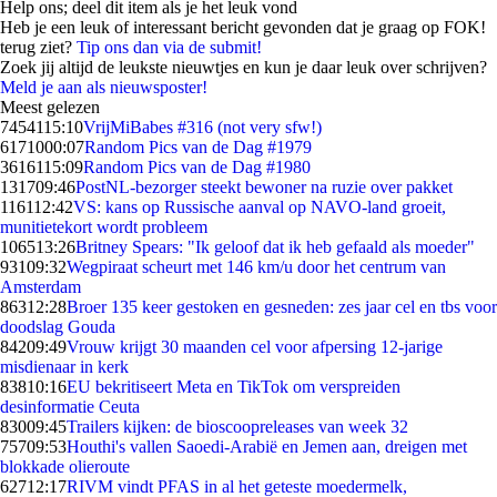
Help ons; deel dit item als je het leuk vond
Heb je een leuk of interessant bericht gevonden dat je graag op FOK!
terug ziet?
Tip ons dan via de submit!
Zoek jij altijd de leukste nieuwtjes en kun je daar leuk over schrijven?
Meld je aan als nieuwsposter!
Meest gelezen
74541
15:10
VrijMiBabes #316 (not very sfw!)
61710
00:07
Random Pics van de Dag #1979
36161
15:09
Random Pics van de Dag #1980
1317
09:46
PostNL-bezorger steekt bewoner na ruzie over pakket
1161
12:42
VS: kans op Russische aanval op NAVO-land groeit,
munitietekort wordt probleem
1065
13:26
Britney Spears: "Ik geloof dat ik heb gefaald als moeder"
931
09:32
Wegpiraat scheurt met 146 km/u door het centrum van
Amsterdam
863
12:28
Broer 135 keer gestoken en gesneden: zes jaar cel en tbs voor
doodslag Gouda
842
09:49
Vrouw krijgt 30 maanden cel voor afpersing 12-jarige
misdienaar in kerk
838
10:16
EU bekritiseert Meta en TikTok om verspreiden
desinformatie Ceuta
830
09:45
Trailers kijken: de bioscoopreleases van week 32
757
09:53
Houthi's vallen Saoedi-Arabië en Jemen aan, dreigen met
blokkade olieroute
627
12:17
RIVM vindt PFAS in al het geteste moedermelk,