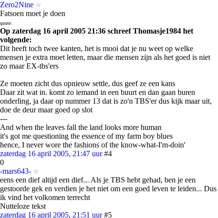
Zero2Nine
Fatsoen moet je doen
quote:
Op zaterdag 16 april 2005 21:36 schreef Thomasje1984 het
volgende:
Dit heeft toch twee kanten, het is mooi dat je nu weet op welke
mensen je extra moet letten, maar die mensen zijn als het goed is niet
zo maar EX-tbs'ers
Ze moeten zicht dus opnieuw settle, dus geef ze een kans
Daar zit wat in. komt zo iemand in een buurt en dan gaan buren
onderling, ja daar op nummer 13 dat is zo'n TBS'er dus kijk maar uit,
doe de deur maar goed op slot
---
And when the leaves fall the land looks more human
it's got me questioning the essence of my farm boy blues
hence, I never wore the fashions of the know-what-I'm-doin'
zaterdag 16 april 2005, 21:47 uur
#4
0
-mars643-
eens een dief altijd een dief... Als je TBS hebt gehad, ben je een
gestoorde gek en verdien je het niet om een goed leven te leiden... Dus
ik vind het volkomen terrecht
Nutteloze tekst
zaterdag 16 april 2005, 21:51 uur
#5