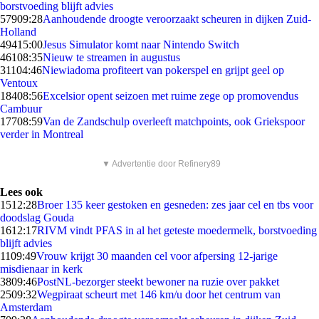
borstvoeding blijft advies
579
09:28
Aanhoudende droogte veroorzaakt scheuren in dijken Zuid-
Holland
494
15:00
Jesus Simulator komt naar Nintendo Switch
461
08:35
Nieuw te streamen in augustus
311
04:46
Niewiadoma profiteert van pokerspel en grijpt geel op
Ventoux
184
08:56
Excelsior opent seizoen met ruime zege op promovendus
Cambuur
177
08:59
Van de Zandschulp overleeft matchpoints, ook Griekspoor
verder in Montreal
▼ Advertentie door Refinery89
Lees ook
15
12:28
Broer 135 keer gestoken en gesneden: zes jaar cel en tbs voor
doodslag Gouda
16
12:17
RIVM vindt PFAS in al het geteste moedermelk, borstvoeding
blijft advies
11
09:49
Vrouw krijgt 30 maanden cel voor afpersing 12-jarige
misdienaar in kerk
38
09:46
PostNL-bezorger steekt bewoner na ruzie over pakket
25
09:32
Wegpiraat scheurt met 146 km/u door het centrum van
Amsterdam