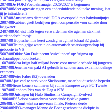
2
07/08
De FOK!Voetbalmanager 2026/2027 is begonnen
69
07/08
Meer agressie tegen een andersluidende politieke mening, laat
jij je intimideren?
31
07/08
Amsterdams dierenasiel DOA overspoeld met babykonijntjes
29
07/08
Kabinet geeft bedrijven geen compensatie voor schade door
laagwater
24
07/08
OM eist TBS tegen verwarde man die agenten stak met
aardappelschilmesje
30
07/08
Tropische hitte keert zondag terug met lokaal 32 graden
30
07/08
Trump grijpt weer in op automatisch staatsburgerschap bij
geboorte in VS
56
07/08
Dikke Van Dale neemt 'vulvalippen' op: 'stigma op
schaamlippen doorbreken'
16
07/08
Meta krijgt half miljard boete voor mentale schade bij jongeren
20
07/08
Denemarken pakt AI-gebruik in scholen aan: extra mondelinge
examens
25
07/08
Peter Faber (82) overleden
0
07/08
Ajax veel te sterk voor Shelbourne, maar houdt schade beperkt
1
07/08
Nieuwkomers schitteren bij ruime Europese zege FC Twente
19
07/08
Random Pics van de Dag #1978
15
06/08
Ontslagen bij Halo Studios na Campaign Evolved
19
06/08
PS5-doos waarschuwt voor einde fysieke games
2
06/08
Le Court wint na nerveuze finale, Pieterse derde
29
06/08
NPO-manager Menno de Boer geschorst na dickpic in