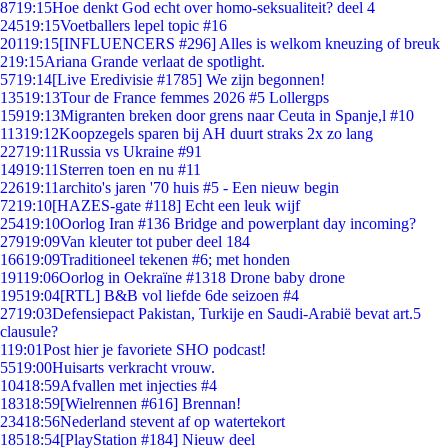
87
19:15
Hoe denkt God echt over homo-seksualiteit? deel 4
245
19:15
Voetballers lepel topic #16
201
19:15
[INFLUENCERS #296] Alles is welkom kneuzing of breuk
2
19:15
Ariana Grande verlaat de spotlight.
57
19:14
[Live Eredivisie #1785] We zijn begonnen!
135
19:13
Tour de France femmes 2026 #5 Lollergps
159
19:13
Migranten breken door grens naar Ceuta in Spanje,l #10
113
19:12
Koopzegels sparen bij AH duurt straks 2x zo lang
227
19:11
Russia vs Ukraine #91
149
19:11
Sterren toen en nu #11
226
19:11
archito's jaren '70 huis #5 - Een nieuw begin
72
19:10
[HAZES-gate #118] Echt een leuk wijf
254
19:10
Oorlog Iran #136 Bridge and powerplant day incoming?
279
19:09
Van kleuter tot puber deel 184
166
19:09
Traditioneel tekenen #6; met honden
191
19:06
Oorlog in Oekraïne #1318 Drone baby drone
195
19:04
[RTL] B&B vol liefde 6de seizoen #4
27
19:03
Defensiepact Pakistan, Turkije en Saudi-Arabië bevat art.5
clausule?
1
19:01
Post hier je favoriete SHO podcast!
55
19:00
Huisarts verkracht vrouw.
104
18:59
Afvallen met injecties #4
183
18:59
[Wielrennen #616] Brennan!
234
18:56
Nederland stevent af op watertekort
185
18:54
[PlayStation #184] Nieuw deel