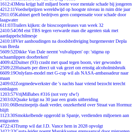
16
12:43
Meta krijgt half miljard boete voor mentale schade bij jongeren
42
12:11
Voedselprijzen wereldwijd op hoogste niveau in ruim drie jaar
29
11:05
Kabinet geeft bedrijven geen compensatie voor schade door
laagwater
6
11:03
Trailers kijken: de bioscoopreleases van week 32
24
10:54
OM eist TBS tegen verwarde man die agenten stak met
aardappelschilmesje
24
10:18
Vier aanhoudingen na doodsbedreiging burgemeester Depla
van Breda
56
09:52
Dikke Van Dale neemt 'vulvalippen' op: 'stigma op
schaamlippen doorbreken'
40
09:42
Duitser (93) crasht met quad tegen boom, vier gewonden
25
09:22
Huisarts per direct uit vak gezet om ernstig alcoholmisbruik
66
09:19
Onlyfans-model met G-cup wil als NASA-ambassadeur naar
maan
24
09:02
Zorgmedewerkster die 's nachts haar vriend bezocht terecht
ontslagen
12
03:57
VrijMiBabes #316 (not very sfw!)
23
03:02
Quake krijgt na 30 jaar een gratis uitbreiding
11
01:06
Benzineprijs daalt verder, onzekerheid over Straat van Hormuz
blijft
11
23:30
Smokkelbende opgerold in Spanje, verdienden miljoenen aan
migranten
47
22:43
Trump wil dat J.D. Vance hem in 2028 opvolgt
34
22:32
Ceuta-leider noemt Marokkaanse grensaanval door migranten