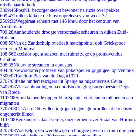
misdienaar in kerk
38
09:46
PostNL-bezorger steekt bewoner na ruzie over pakket
6
09:45
Trailers kijken: de bioscoopreleases van week 32
25
09:32
Wegpiraat scheurt met 146 km/u door het centrum van
Amsterdam
7
09:28
Aanhoudende droogte veroorzaakt scheuren in dijken Zuid-
Holland
0
08:59
Van de Zandschulp overleeft matchpoints, ook Griekspoor
verder in Montreal
1
08:56
Excelsior opent seizoen met ruime zege op promovendus
Cambuur
2
08:35
Nieuw te streamen in augustus
4
04:46
Niewiadoma profiteert van pokerspel en grijpt geel op Ventoux
35
00:07
Random Pics van de Dag #1979
27
07/08
Italië hindert reizigers uit Spanje na migratiecrisis Ceuta
24
07/08
Vier aanhoudingen na doodsbedreiging burgemeester Depla
van Breda
11
07/08
Smokkelbende opgerold in Spanje, verdienden miljoenen aan
migranten
37
07/08
CDA en D66 willen ingrijpen tegen 'gluurbrillen' die mensen
ongemerkt filmen
11
07/08
Benzineprijs daalt verder, onzekerheid over Straat van Hormuz
blijft
42
07/08
Voedselprijzen wereldwijd op hoogste niveau in ruim drie jaar
23
07/08
Quake krijgt na 30 jaar een gratis uitbreiding