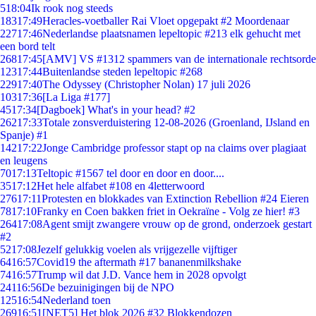
5
18:04
Ik rook nog steeds
183
17:49
Heracles-voetballer Rai Vloet opgepakt #2 Moordenaar
227
17:46
Nederlandse plaatsnamen lepeltopic #213 elk gehucht met
een bord telt
268
17:45
[AMV] VS #1312 spammers van de internationale rechtsorde
123
17:44
Buitenlandse steden lepeltopic #268
229
17:40
The Odyssey (Christopher Nolan) 17 juli 2026
103
17:36
[La Liga #177]
45
17:34
[Dagboek] What's in your head? #2
262
17:33
Totale zonsverduistering 12-08-2026 (Groenland, IJsland en
Spanje) #1
142
17:22
Jonge Cambridge professor stapt op na claims over plagiaat
en leugens
70
17:13
Teltopic #1567 tel door en door en door....
35
17:12
Het hele alfabet #108 en 4letterwoord
276
17:11
Protesten en blokkades van Extinction Rebellion #24 Eieren
78
17:10
Franky en Coen bakken friet in Oekraïne - Volg ze hier! #3
264
17:08
Agent smijt zwangere vrouw op de grond, onderzoek gestart
#2
52
17:08
Jezelf gelukkig voelen als vrijgezelle vijftiger
64
16:57
Covid19 the aftermath #17 bananenmilkshake
74
16:57
Trump wil dat J.D. Vance hem in 2028 opvolgt
241
16:56
De bezuinigingen bij de NPO
125
16:54
Nederland toen
269
16:51
[NET5] Het blok 2026 #32 Blokkendozen