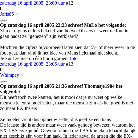
zaterdag 16 april 2005, 23:00 uur
#12
0
Joris85
quote:
Op zaterdag 16 april 2005 22:23 schreef MaLo het volgende:
Zijn er ergens cijfers bekend van hoeveel tbs'ers er weer de fout in
gaan nadat ze "genezen" zijn verklaard?
Mochten die cijfers bijvoorbeeld laten zien dat 5% of meer weer in de
fout gaat, dan vind ik het idee van Mans helemaal niet slecht.
Je kunt ze niet op één hoop gooien.
foto
zaterdag 16 april 2005, 23:05 uur
#13
0
Whimpey
quote:
Op zaterdag 16 april 2005 21:36 schreef Thomasje1984 het
volgende:
Dit heeft toch twee kanten, het is mooi dat je nu weet op welke
mensen je extra moet letten, maar die mensen zijn als het goed is niet
zo maar EX-tbs'ers
Ze moeten zicht dus opnieuw settle, dus geef ze een kans
De laatste tijd is anders maar weer vaak genoeg bewezen waarom het
EX-TBS'ers zijn hé. Gewoon omdat die TBS-klinieken klaarblijkelijk
niet geschikt zijn voor hun taak. In ieder geval de artsen die die EX-