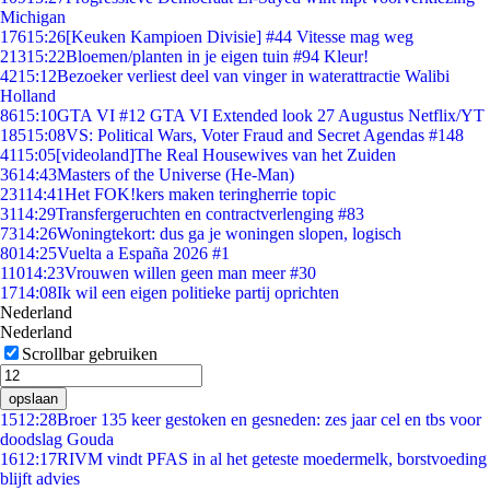
Michigan
176
15:26
[Keuken Kampioen Divisie] #44 Vitesse mag weg
213
15:22
Bloemen/planten in je eigen tuin #94 Kleur!
42
15:12
Bezoeker verliest deel van vinger in waterattractie Walibi
Holland
86
15:10
GTA VI #12 GTA VI Extended look 27 Augustus Netflix/YT
185
15:08
VS: Political Wars, Voter Fraud and Secret Agendas #148
41
15:05
[videoland]The Real Housewives van het Zuiden
36
14:43
Masters of the Universe (He-Man)
231
14:41
Het FOK!kers maken teringherrie topic
31
14:29
Transfergeruchten en contractverlenging #83
73
14:26
Woningtekort: dus ga je woningen slopen, logisch
80
14:25
Vuelta a España 2026 #1
110
14:23
Vrouwen willen geen man meer #30
17
14:08
Ik wil een eigen politieke partij oprichten
Nederland
Nederland
Scrollbar gebruiken
opslaan
15
12:28
Broer 135 keer gestoken en gesneden: zes jaar cel en tbs voor
doodslag Gouda
16
12:17
RIVM vindt PFAS in al het geteste moedermelk, borstvoeding
blijft advies