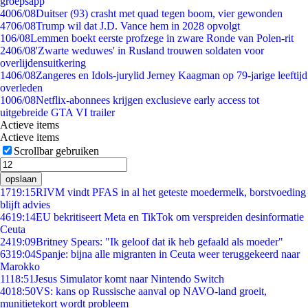
groepsapp
40
06/08
Duitser (93) crasht met quad tegen boom, vier gewonden
47
06/08
Trump wil dat J.D. Vance hem in 2028 opvolgt
1
06/08
Lemmen boekt eerste profzege in zware Ronde van Polen-rit
24
06/08
'Zwarte weduwes' in Rusland trouwen soldaten voor
overlijdensuitkering
14
06/08
Zangeres en Idols-jurylid Jerney Kaagman op 79-jarige leeftijd
overleden
10
06/08
Netflix-abonnees krijgen exclusieve early access tot
uitgebreide GTA VI trailer
Actieve items
Actieve items
Scrollbar gebruiken
opslaan
17
19:15
RIVM vindt PFAS in al het geteste moedermelk, borstvoeding
blijft advies
46
19:14
EU bekritiseert Meta en TikTok om verspreiden desinformatie
Ceuta
24
19:09
Britney Spears: "Ik geloof dat ik heb gefaald als moeder"
63
19:04
Spanje: bijna alle migranten in Ceuta weer teruggekeerd naar
Marokko
11
18:51
Jesus Simulator komt naar Nintendo Switch
40
18:50
VS: kans op Russische aanval op NAVO-land groeit,
munitietekort wordt probleem