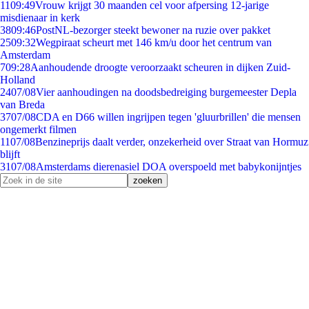
11
09:49
Vrouw krijgt 30 maanden cel voor afpersing 12-jarige
misdienaar in kerk
38
09:46
PostNL-bezorger steekt bewoner na ruzie over pakket
25
09:32
Wegpiraat scheurt met 146 km/u door het centrum van
Amsterdam
7
09:28
Aanhoudende droogte veroorzaakt scheuren in dijken Zuid-
Holland
24
07/08
Vier aanhoudingen na doodsbedreiging burgemeester Depla
van Breda
37
07/08
CDA en D66 willen ingrijpen tegen 'gluurbrillen' die mensen
ongemerkt filmen
11
07/08
Benzineprijs daalt verder, onzekerheid over Straat van Hormuz
blijft
31
07/08
Amsterdams dierenasiel DOA overspoeld met babykonijntjes