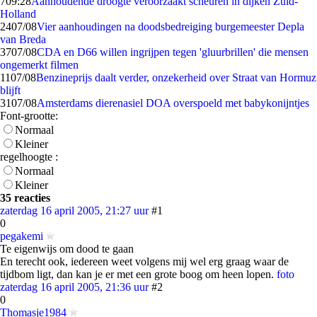
7
09:28
Aanhoudende droogte veroorzaakt scheuren in dijken Zuid-
Holland
24
07/08
Vier aanhoudingen na doodsbedreiging burgemeester Depla
van Breda
37
07/08
CDA en D66 willen ingrijpen tegen 'gluurbrillen' die mensen
ongemerkt filmen
11
07/08
Benzineprijs daalt verder, onzekerheid over Straat van Hormuz
blijft
31
07/08
Amsterdams dierenasiel DOA overspoeld met babykonijntjes
Font-grootte:
Normaal
Kleiner
regelhoogte :
Normaal
Kleiner
35 reacties
zaterdag 16 april 2005, 21:27 uur
#1
0
pegakemi
Te eigenwijs om dood te gaan
En terecht ook, iedereen weet volgens mij wel erg graag waar de
tijdbom ligt, dan kan je er met een grote boog om heen lopen.
foto
zaterdag 16 april 2005, 21:36 uur
#2
0
Thomasje1984