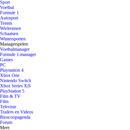
Sport
Voetbal
Formule 1
Autosport
Tennis
Wielrennen
Schaatsen
Wintersporten
Managerspelen
Voetbalmanager
Formule 1-manager
Games
PC
Playstation 4
Xbox One
Nintendo Switch
Xbox Series X|S
PlayStation 5
Film & TV
Film
Televisie
Trailers en Videos
Bioscoopagenda
Forum
Meer