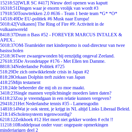
152
18:52
[WLR SC #417] Nieuw deel openen was kaputt
163
18:51
Dingen waar je enorm vrolijk van wordt #3
179
18:50
Touwtrekken 2.0 #636 - Team 1 beste team *G* *O*
145
18:49
De EU-politiek #6 Musk naar Europa!
50
18:42
[Vulkanen] The Ring of Fire #9: Activiteit in de
vulkaanwereld
84
18:37
Drum n Bass #52 - FOREVER MARCUS INTALEX &
APEX..
50
18:37
OM-Teamleider met kinderporno is oud-directeur van twee
basisscholen
25
18:36
Twee zwaargewonden bij eenzijdig ongeval Zeeland.
276
18:35
De Avondetappe #176 - Met Ellen ten Damme.
88
18:34
Nederlandse Politiek #725
5
18:29
De zich ontwikkelende crisis in Japan #2
8
18:28
Orkaan Dolphin treft zuiden van Japan
4
18:25
Mijn testament
2
18:24
de beheerder die mij oh zo moe maakt.
34
18:23
Single mannen verplichtsingle moeders laten daten?
61
18:23
Zou je vreemdgaan in een relatie kunnen vergeven?
294
18:21
Het Nederlandse tennis #35 - Lamensgodin
148
18:14
Wat je ook stemt, je krijgt in NL altijd Links Liberaal Beleid.
2
18:14
Scholensysteem tegenwoordig?
62
18:12
Zeikhoek #12 Het moet niet gekker worden # echt !!
112
18:10
Roddelpraat onder vuur: ongepaste opmerkingen
minderjarigen deel 2