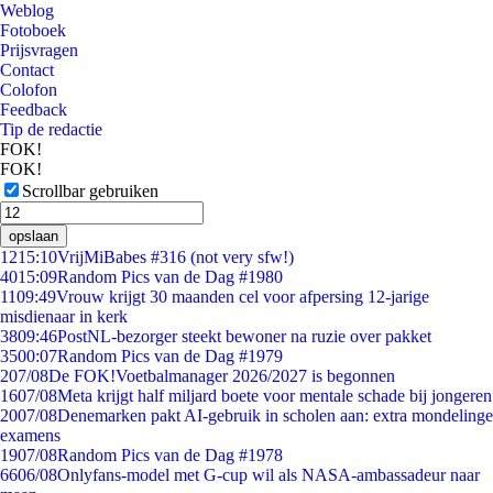
Weblog
Fotoboek
Prijsvragen
Contact
Colofon
Feedback
Tip de redactie
FOK!
FOK!
Scrollbar gebruiken
opslaan
12
15:10
VrijMiBabes #316 (not very sfw!)
40
15:09
Random Pics van de Dag #1980
11
09:49
Vrouw krijgt 30 maanden cel voor afpersing 12-jarige
misdienaar in kerk
38
09:46
PostNL-bezorger steekt bewoner na ruzie over pakket
35
00:07
Random Pics van de Dag #1979
2
07/08
De FOK!Voetbalmanager 2026/2027 is begonnen
16
07/08
Meta krijgt half miljard boete voor mentale schade bij jongeren
20
07/08
Denemarken pakt AI-gebruik in scholen aan: extra mondelinge
examens
19
07/08
Random Pics van de Dag #1978
66
06/08
Onlyfans-model met G-cup wil als NASA-ambassadeur naar