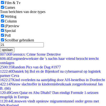
Film & Tv
Games
Toon berichten van deze types
Weblog
Column
(P)review
Special
Poll
Scrollbar gebruiken
opslaan
0
07:00
Forensics: Crime Scene Detective
6
06:40
Zorgmedewerkster die 's nachts haar vriend bezocht terecht
ontslagen
25
00:35
Random Pics van de Dag #1977
12
22:40
Datalek bij Bol en de Bijenkorf na cyberaanval op logistiek
partner Ceva
16
22:27
Kind overleden na aanrijding door AH-bestelbus in Dordrecht
4
22:14
Nieuw slachtoffer in kindermisbruikzaak zorgprofessional Jan
B. (66)
1
20:49
Geen Qatar en Abu Dhabi? Dan eindigt Formule 1-seizoen
mogelijk in Europa
11
20:44
Litouwen vindt opnieuw migrantentunnel onder grens met
Wit-Rusland