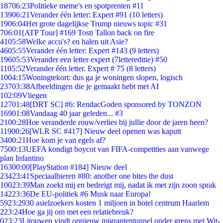
187
06:23
Politieke meme's en spotprenten #11
139
06:21
Verander één letter: Expert #91 (10 letters)
19
06:04
Het grote dagelijkse Trump nieuws topic #31
7
06:01
[ATP Tour] #169 Tosti Tallon back on fire
41
05:58
Welke accu's? en halen uit Asie?
46
05:55
Verander één letter: Expert #143 (9 letters)
196
05:53
Verander een letter expert (7lettereditie) #50
11
05:52
Verander één letter. Expert # 75 (8 letters)
10
04:15
Woningtekort: dus ga je woningen slopen, logisch
237
03:38
Afbeeldingen die je gemaakt hebt met AI
1
02:09
Vliegen
127
01:48
[DRT SC] #6: RendacGoden sponsored by TONZON
169
01:08
Vandaag 40 jaar geleden... #3
21
00:28
Hoe veranderde rouw/verlies bij jullie door de jaren heen?
119
00:26
[WLR SC #417] Nieuw deel openen was kaputt
34
00:21
Hoe kom je van egels af?
75
00:13
UEFA kondigt boycot van FIFA-competities aan vanwege
plan Infantino
163
00:00
[PlayStation #184] Nieuw deel
234
23:41
Speciaalbieren #80: another one bites the dust
100
23:39
Man zoekt mij en bedreigt mij, nadat ik met zijn zoon sprak
142
23:36
De EU-politiek #6 Musk naar Europa!
59
23:29
30 asielzoekers kosten 1 miljoen in hotel centrum Haarlem
2
23:24
Hoe ga jij om met een relatiebreuk?
0
23:23
Litouwen vindt opnieuw migrantentunnel onder grens met Wit-