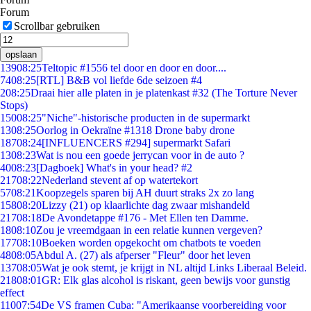
Forum
Scrollbar gebruiken
opslaan
139
08:25
Teltopic #1556 tel door en door en door....
74
08:25
[RTL] B&B vol liefde 6de seizoen #4
2
08:25
Draai hier alle platen in je platenkast #32 (The Torture Never
Stops)
150
08:25
"Niche"-historische producten in de supermarkt
13
08:25
Oorlog in Oekraïne #1318 Drone baby drone
187
08:24
[INFLUENCERS #294] supermarkt Safari
13
08:23
Wat is nou een goede jerrycan voor in de auto ?
40
08:23
[Dagboek] What's in your head? #2
217
08:22
Nederland stevent af op watertekort
57
08:21
Koopzegels sparen bij AH duurt straks 2x zo lang
158
08:20
Lizzy (21) op klaarlichte dag zwaar mishandeld
217
08:18
De Avondetappe #176 - Met Ellen ten Damme.
18
08:10
Zou je vreemdgaan in een relatie kunnen vergeven?
177
08:10
Boeken worden opgekocht om chatbots te voeden
48
08:05
Abdul A. (27) als afperser "Fleur" door het leven
137
08:05
Wat je ook stemt, je krijgt in NL altijd Links Liberaal Beleid.
218
08:01
GR: Elk glas alcohol is riskant, geen bewijs voor gunstig
effect
110
07:54
De VS framen Cuba: "Amerikaanse voorbereiding voor