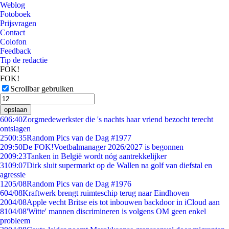
Weblog
Fotoboek
Prijsvragen
Contact
Colofon
Feedback
Tip de redactie
FOK!
FOK!
Scrollbar gebruiken
opslaan
6
06:40
Zorgmedewerkster die 's nachts haar vriend bezocht terecht
ontslagen
25
00:35
Random Pics van de Dag #1977
2
09:50
De FOK!Voetbalmanager 2026/2027 is begonnen
20
09:23
Tanken in België wordt nóg aantrekkelijker
31
09:07
Dirk sluit supermarkt op de Wallen na golf van diefstal en
agressie
12
05/08
Random Pics van de Dag #1976
6
04/08
Kraftwerk brengt ruimteschip terug naar Eindhoven
20
04/08
Apple vecht Britse eis tot inbouwen backdoor in iCloud aan
81
04/08
'Witte' mannen discrimineren is volgens OM geen enkel
probleem