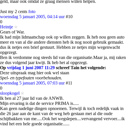
geld, maar ook omdat ze graag mensen willen helpen.
Just my 2 cents
foto
woensdag 5 januari 2005, 04:14 uur
#10
0
Heintje
Gears of War.
Ik had mijn lidmaatschap ook op willen zeggen. Ik heb nou geen auto
meer en van al die andere diensten heb ik nog nooit gebruik gemaakt.
dus ik netjes een brief gestuurt. Hebben ze netjes mijn wegenwacht
opgezegt.
Ben ik verdomme nog steeds lid van die organisatie.Maar ja, mij raken
ze dus volgend jaar kwijt. Ik heb het al opgezegt.
Op
vrijdag 1 juni 2007 11:29
schreef Tain het volgende:
Deze uitspraak mag hier ook wel staan
Spel- en typefouten voorbehouden.
woensdag 5 januari 2005, 07:03 uur
#11
0
sloopkogel
Ik ben al 27 jaar lid van de ANWB.
Mijn ervaring is dat de service PRIMA is.....
Kan geen nadelige dingen opnoemen. Terwijl ik toch redelijk vaak in
die 26 jaar aan de kant van de weg heb gestaan met al die oude
schijtbakken van me.....Ook het wegslepen....vervangend vervoer....ik
vind het een hele goede organisatie......