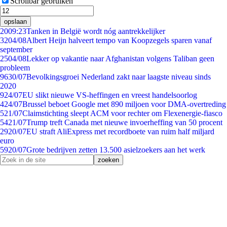
Scrollbar gebruiken
opslaan
20
09:23
Tanken in België wordt nóg aantrekkelijker
32
04/08
Albert Heijn halveert tempo van Koopzegels sparen vanaf
september
25
04/08
Lekker op vakantie naar Afghanistan volgens Taliban geen
probleem
96
30/07
Bevolkingsgroei Nederland zakt naar laagste niveau sinds
2020
9
24/07
EU slikt nieuwe VS-heffingen en vreest handelsoorlog
4
24/07
Brussel beboet Google met 890 miljoen voor DMA-overtreding
5
21/07
Claimstichting sleept ACM voor rechter om Flexenergie-fiasco
54
21/07
Trump treft Canada met nieuwe invoerheffing van 50 procent
29
20/07
EU straft AliExpress met recordboete van ruim half miljard
euro
59
20/07
Grote bedrijven zetten 13.500 asielzoekers aan het werk