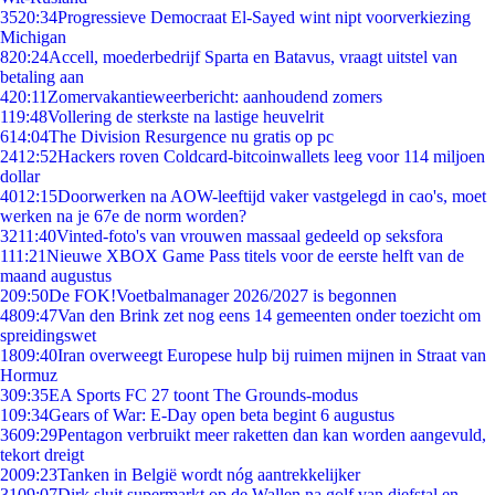
35
20:34
Progressieve Democraat El-Sayed wint nipt voorverkiezing
Michigan
8
20:24
Accell, moederbedrijf Sparta en Batavus, vraagt uitstel van
betaling aan
4
20:11
Zomervakantieweerbericht: aanhoudend zomers
1
19:48
Vollering de sterkste na lastige heuvelrit
6
14:04
The Division Resurgence nu gratis op pc
24
12:52
Hackers roven Coldcard-bitcoinwallets leeg voor 114 miljoen
dollar
40
12:15
Doorwerken na AOW-leeftijd vaker vastgelegd in cao's, moet
werken na je 67e de norm worden?
32
11:40
Vinted-foto's van vrouwen massaal gedeeld op seksfora
1
11:21
Nieuwe XBOX Game Pass titels voor de eerste helft van de
maand augustus
2
09:50
De FOK!Voetbalmanager 2026/2027 is begonnen
48
09:47
Van den Brink zet nog eens 14 gemeenten onder toezicht om
spreidingswet
18
09:40
Iran overweegt Europese hulp bij ruimen mijnen in Straat van
Hormuz
3
09:35
EA Sports FC 27 toont The Grounds-modus
1
09:34
Gears of War: E-Day open beta begint 6 augustus
36
09:29
Pentagon verbruikt meer raketten dan kan worden aangevuld,
tekort dreigt
20
09:23
Tanken in België wordt nóg aantrekkelijker
31
09:07
Dirk sluit supermarkt op de Wallen na golf van diefstal en