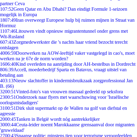
partner Ceva
1
07:52
Geen Qatar en Abu Dhabi? Dan eindigt Formule 1-seizoen
mogelijk in Europa
18
07:49
Iran overweegt Europese hulp bij ruimen mijnen in Straat van
Hormuz
11
07:46
Litouwen vindt opnieuw migrantentunnel onder grens met
Wit-Rusland
6
07:43
Zorgmedewerkster die 's nachts haar vriend bezocht terecht
ontslagen
40
06:59
Doorwerken na AOW-leeftijd vaker vastgelegd in cao's, moet
werken na je 67e de norm worden?
16
06:40
Kind overleden na aanrijding door AH-bestelbus in Dordrecht
8
06:39
Accell, moederbedrijf Sparta en Batavus, vraagt uitstel van
betaling aan
4
03:13
Nieuw slachtoffer in kindermisbruikzaak zorgprofessional Jan
B. (66)
32
00:51
Vinted-foto's van vrouwen massaal gedeeld op seksfora
23
00:51
Onderzoek naar flyers met waarschuwing voor 'Israëlische
oorlogsmisdadigers'
31
00:51
Dirk sluit supermarkt op de Wallen na golf van diefstal en
agressie
20
00:45
Tanken in België wordt nóg aantrekkelijker
30
00:44
Ceuta-leider noemt Marokkaanse grensaanval door migranten
'gruweldaad'
27
00:43
Spaanse politie: minstens tien voor terrorisme veroordeelden