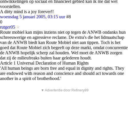
ontwikkelingen op sociaal en financieel gebied kan ik me dat wel
voorstellen.
A dirty mind is a joy forever!!
woensdag 5 januari 2005, 03:15 uur
#8
0
rutger05
Route mobiel kan mijns inziens niet op tegen de ANWB ondanks hun
schreeuwerige en agressieve reclame. De extra's die het lidmaatschap
van de ANWB biedt kan Route Mobiel niet aan tippen. Toch is het
goed dat Route Mobiel zich begeeft op deze markt, omdat concurrentie
de ANWB hopelijk scherp zal houden. Wel moet de ANWB zorgen
dat zij de milieufreaks buiten haar gelederen houdt.
Article 1 Universal Declaration of Human Rights
'All human beings are born free and equal in dignity and rights. They
are endowed with reason and conscience and should act towards one
another in a spirit of brotherhood.'
▼ Advertentie door Refinery89