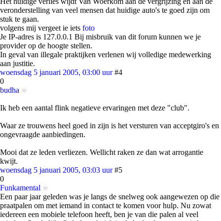
Het huidige verlies wijdt Van Woerkom aan de vergrijzing en aan de
veronderstelling van veel mensen dat huidige auto's te goed zijn om
stuk te gaan.
volgens mij vergeet ie iets
foto
Je IP-adres is 127.0.0.1 Bij misbruik van dit forum kunnen we je
provider op de hoogte stellen.
In geval van illegale praktijken verlenen wij volledige medewerking
aan justitie.
woensdag 5 januari 2005, 03:00 uur
#4
0
budha
Ik heb een aantal flink negatieve ervaringen met deze "club".
Waar ze trouwens heel goed in zijn is het versturen van acceptgiro's en
ongevraagde aanbiedingen.
Mooi dat ze leden verliezen. Wellicht raken ze dan wat arrogantie
kwijt.
woensdag 5 januari 2005, 03:03 uur
#5
0
Funkamental
Een paar jaar geleden was je langs de snelweg ook aangewezen op die
praatpalen om met iemand in contact te komen voor hulp. Nu zowat
iedereen een mobiele telefoon heeft, ben je van die palen al veel