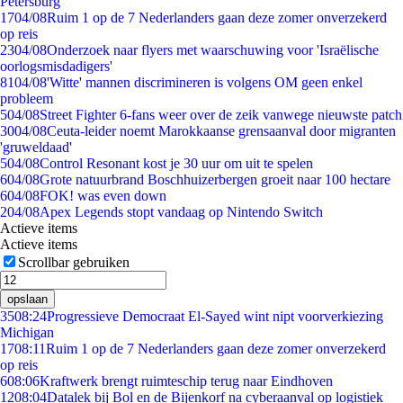
Petersburg
17
04/08
Ruim 1 op de 7 Nederlanders gaan deze zomer onverzekerd
op reis
23
04/08
Onderzoek naar flyers met waarschuwing voor 'Israëlische
oorlogsmisdadigers'
81
04/08
'Witte' mannen discrimineren is volgens OM geen enkel
probleem
5
04/08
Street Fighter 6-fans weer over de zeik vanwege nieuwste patch
30
04/08
Ceuta-leider noemt Marokkaanse grensaanval door migranten
'gruweldaad'
5
04/08
Control Resonant kost je 30 uur om uit te spelen
6
04/08
Grote natuurbrand Boschhuizerbergen groeit naar 100 hectare
6
04/08
FOK! was even down
2
04/08
Apex Legends stopt vandaag op Nintendo Switch
Actieve items
Actieve items
Scrollbar gebruiken
opslaan
35
08:24
Progressieve Democraat El-Sayed wint nipt voorverkiezing
Michigan
17
08:11
Ruim 1 op de 7 Nederlanders gaan deze zomer onverzekerd
op reis
6
08:06
Kraftwerk brengt ruimteschip terug naar Eindhoven
12
08:04
Datalek bij Bol en de Bijenkorf na cyberaanval op logistiek