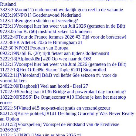
Rusland
38
23:20
Zoon(11) onderneemt werkelijk geen reet in de vakantie
49
23:19
[NPO1] Goedenavond Nederland
51
23:15
Een gezin stichten uit verveling?
27
23:13
Voorspel hier het weer van Juli 2026 (gemeten in de Bilt)
97
23:06
Jan B. (66) misbruikt zeker 14 kinderen
155
22:49
Tour de France femmes 2026 #3 Tijd voor de borstcrawl
3
22:36
EK Atletiek 2026 te Birmingham #1
4
22:30
[NPO2] Poorten van Europa
69
22:19
Nabil B. (20) rijdt fietser aan tijdens dollemansrit
32
22:18
[Alpineskiën] #20 Op weg naar de OS!
41
22:15
Voorspel hier het weer van Juni 2026 (gemeten in de Bilt)
112
22:13
[Het Officiële Steam Topic #201] Steamrolled
209
22:11
[Videoland] B&B vol liefde 6de seizoen #1 voor de
vooruitkijkers
248
22:09
[Dagboek] Veel aan hoofd - Deel 27
170
22:03
Oorlog Iran #136 Bridge and powerplant day incoming?
182
22:00
[SBS6] De Oranjezomer #10 Helene je kan het niet stop
ermee
239
21:54
Vinted #15 nog-net-niet gratis en verzendgezeur
84
21:53
[Britse politiek] #141 Declining Gracefully Was Never Really
an Option
31
21:52
[Voorspellen] Voorspel de eindstand van de Eredivisie
2026/2027
143
21:51
[NPO1] We zijn er bijna 2026 #1