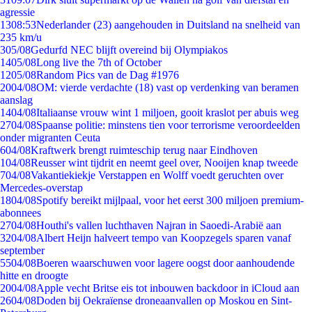
agressie
13
08:53
Nederlander (23) aangehouden in Duitsland na snelheid van
235 km/u
3
05/08
Gedurfd NEC blijft overeind bij Olympiakos
14
05/08
Long live the 7th of October
12
05/08
Random Pics van de Dag #1976
20
04/08
OM: vierde verdachte (18) vast op verdenking van beramen
aanslag
14
04/08
Italiaanse vrouw wint 1 miljoen, gooit kraslot per abuis weg
27
04/08
Spaanse politie: minstens tien voor terrorisme veroordeelden
onder migranten Ceuta
6
04/08
Kraftwerk brengt ruimteschip terug naar Eindhoven
1
04/08
Reusser wint tijdrit en neemt geel over, Nooijen knap tweede
7
04/08
Vakantiekiekje Verstappen en Wolff voedt geruchten over
Mercedes-overstap
18
04/08
Spotify bereikt mijlpaal, voor het eerst 300 miljoen premium-
abonnees
27
04/08
Houthi's vallen luchthaven Najran in Saoedi-Arabië aan
32
04/08
Albert Heijn halveert tempo van Koopzegels sparen vanaf
september
55
04/08
Boeren waarschuwen voor lagere oogst door aanhoudende
hitte en droogte
20
04/08
Apple vecht Britse eis tot inbouwen backdoor in iCloud aan
26
04/08
Doden bij Oekraïense droneaanvallen op Moskou en Sint-