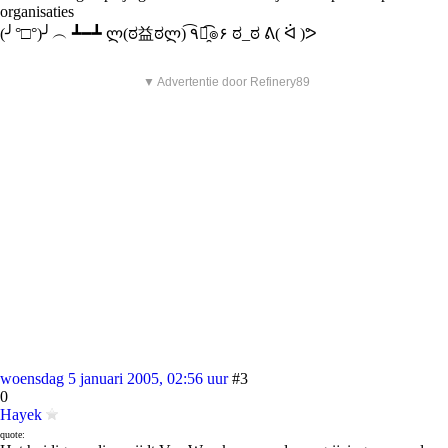
organisaties
(╯°□°)╯︵ ┻━┻ ლ(ಠ益ಠლ) ٩͡๏̯͡๏۶ ಠ_ಠ ᕕ( ᐛ )ᕗ
▼ Advertentie door Refinery89
woensdag 5 januari 2005, 02:56 uur
#3
0
Hayek
quote: