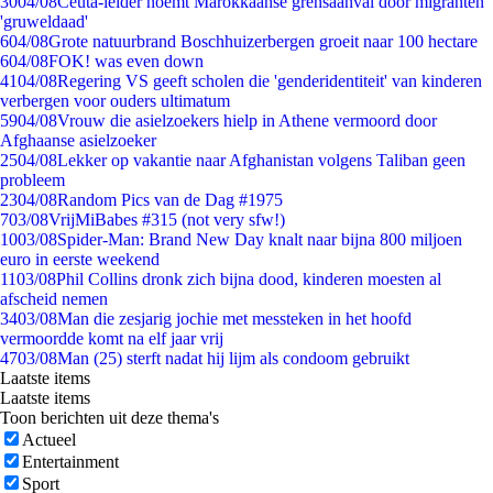
30
04/08
Ceuta-leider noemt Marokkaanse grensaanval door migranten
'gruweldaad'
6
04/08
Grote natuurbrand Boschhuizerbergen groeit naar 100 hectare
6
04/08
FOK! was even down
41
04/08
Regering VS geeft scholen die 'genderidentiteit' van kinderen
verbergen voor ouders ultimatum
59
04/08
Vrouw die asielzoekers hielp in Athene vermoord door
Afghaanse asielzoeker
25
04/08
Lekker op vakantie naar Afghanistan volgens Taliban geen
probleem
23
04/08
Random Pics van de Dag #1975
7
03/08
VrijMiBabes #315 (not very sfw!)
10
03/08
Spider-Man: Brand New Day knalt naar bijna 800 miljoen
euro in eerste weekend
11
03/08
Phil Collins dronk zich bijna dood, kinderen moesten al
afscheid nemen
34
03/08
Man die zesjarig jochie met messteken in het hoofd
vermoordde komt na elf jaar vrij
47
03/08
Man (25) sterft nadat hij lijm als condoom gebruikt
Laatste items
Laatste items
Toon berichten uit deze thema's
Actueel
Entertainment
Sport