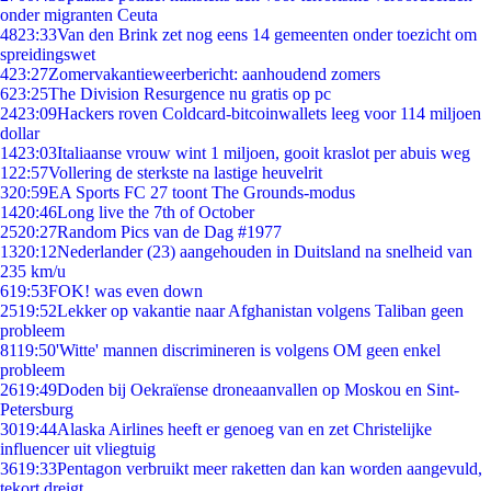
onder migranten Ceuta
48
23:33
Van den Brink zet nog eens 14 gemeenten onder toezicht om
spreidingswet
4
23:27
Zomervakantieweerbericht: aanhoudend zomers
6
23:25
The Division Resurgence nu gratis op pc
24
23:09
Hackers roven Coldcard-bitcoinwallets leeg voor 114 miljoen
dollar
14
23:03
Italiaanse vrouw wint 1 miljoen, gooit kraslot per abuis weg
1
22:57
Vollering de sterkste na lastige heuvelrit
3
20:59
EA Sports FC 27 toont The Grounds-modus
14
20:46
Long live the 7th of October
25
20:27
Random Pics van de Dag #1977
13
20:12
Nederlander (23) aangehouden in Duitsland na snelheid van
235 km/u
6
19:53
FOK! was even down
25
19:52
Lekker op vakantie naar Afghanistan volgens Taliban geen
probleem
81
19:50
'Witte' mannen discrimineren is volgens OM geen enkel
probleem
26
19:49
Doden bij Oekraïense droneaanvallen op Moskou en Sint-
Petersburg
30
19:44
Alaska Airlines heeft er genoeg van en zet Christelijke
influencer uit vliegtuig
36
19:33
Pentagon verbruikt meer raketten dan kan worden aangevuld,
tekort dreigt