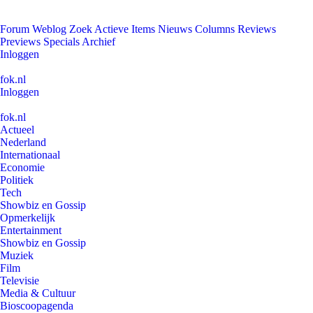
Forum
Weblog
Zoek
Actieve Items
Nieuws
Columns
Reviews
Previews
Specials
Archief
Inloggen
fok.nl
Inloggen
fok.nl
Actueel
Nederland
Internationaal
Economie
Politiek
Tech
Showbiz en Gossip
Opmerkelijk
Entertainment
Showbiz en Gossip
Muziek
Film
Televisie
Media & Cultuur
Bioscoopagenda