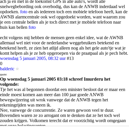
ach ja en met in de toekomst GPS in alle auto's, wordt alle
snelwegbebording ook overbodig, dus kan de ANWB inderdaad wel
opdoeken.
foto
en als iedereen toch een mobiele telefoon heeft, kan de
AWNB alarmcentrale ook wel opgedoekt worden, want waarom zou
je een centrale bellen als je toch direct met je mobiele telefoon naar
huis kan bellen
foto
echt volgens mij hebben de mensen geen enkel idee, wat de AWNB
allemaal wel niet voor de nederlandse weggebruikers betekend en
betekend heeft, ze zien het atlijd alleen nog als het gele auto'tje wat je
komt helpen als je ze heb opgeroepen via de praatpaal als je pech hebt.
woensdag 5 januari 2005, 08:32 uur
#13
0
balderic
quote:
Op woensdag 5 januari 2005 03:18 schreef Imurderu het
volgende:
Tje het was al begonnen doordat een minister besloot dat er maar een
einde moest komen aan meer dan 100 jaar goede ANWB
bewegwijzering uit wrok vanwege dat de ANWB tegen het
rekeningrijden was meen ik.
Nee, vanwege de concurrentie. Ze waren gewoon veel te duur.
Bovendien waren ze zo arrogant om te denken dat ze het toch wel
zouden krijgen. Volkomen terecht dat er voorzichtig wordt omgegaan
met onze belastingcenten.