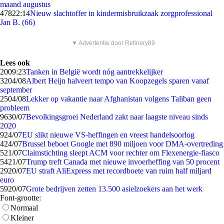
maand augustus
478
22:14
Nieuw slachtoffer in kindermisbruikzaak zorgprofessional
Jan B. (66)
▼ Advertentie door Refinery89
Lees ook
20
09:23
Tanken in België wordt nóg aantrekkelijker
32
04/08
Albert Heijn halveert tempo van Koopzegels sparen vanaf
september
25
04/08
Lekker op vakantie naar Afghanistan volgens Taliban geen
probleem
96
30/07
Bevolkingsgroei Nederland zakt naar laagste niveau sinds
2020
9
24/07
EU slikt nieuwe VS-heffingen en vreest handelsoorlog
4
24/07
Brussel beboet Google met 890 miljoen voor DMA-overtreding
5
21/07
Claimstichting sleept ACM voor rechter om Flexenergie-fiasco
54
21/07
Trump treft Canada met nieuwe invoerheffing van 50 procent
29
20/07
EU straft AliExpress met recordboete van ruim half miljard
euro
59
20/07
Grote bedrijven zetten 13.500 asielzoekers aan het werk
Font-grootte:
Normaal
Kleiner