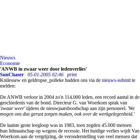
Nieuws
Economie
'ANWB in zwaar weer door ledenverlies'
SunChaser
05-01-2005 02:46
print
Knilessew en geldropse_polleke hadden ons via de
nieuws-submit
te
melden:
De ANWB verloor in 2004 zo'n 114.000 leden, een record aantal in de
geschiedenis van de bond. Directeur G. van Woerkom sprak van
'zwaar weer'
tijdens de nieuwjaarsboodschap aan zijn personeel.
'We
mogen ons dus gerust zorgen maken, ook over de werkgelegenheid.'
De laatste grote leegloop was in 1983, toen zegden 45.000 mensen
hun lidmaatschap op wegens de recessie. Het huidige verlies wijdt Van
Woerkom aan de vergrijzing, de veronderstelling van veel mensen dat