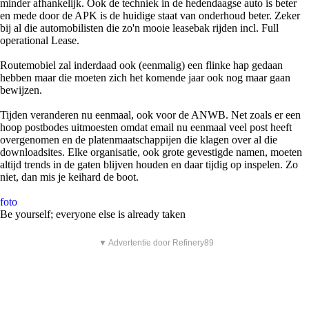
minder afhankelijk. Ook de techniek in de hedendaagse auto is beter
en mede door de APK is de huidige staat van onderhoud beter. Zeker
bij al die automobilisten die zo'n mooie leasebak rijden incl. Full
operational Lease.
Routemobiel zal inderdaad ook (eenmalig) een flinke hap gedaan
hebben maar die moeten zich het komende jaar ook nog maar gaan
bewijzen.
Tijden veranderen nu eenmaal, ook voor de ANWB. Net zoals er een
hoop postbodes uitmoesten omdat email nu eenmaal veel post heeft
overgenomen en de platenmaatschappijen die klagen over al die
downloadsites. Elke organisatie, ook grote gevestigde namen, moeten
altijd trends in de gaten blijven houden en daar tijdig op inspelen. Zo
niet, dan mis je keihard de boot.
foto
Be yourself; everyone else is already taken
▼ Advertentie door Refinery89