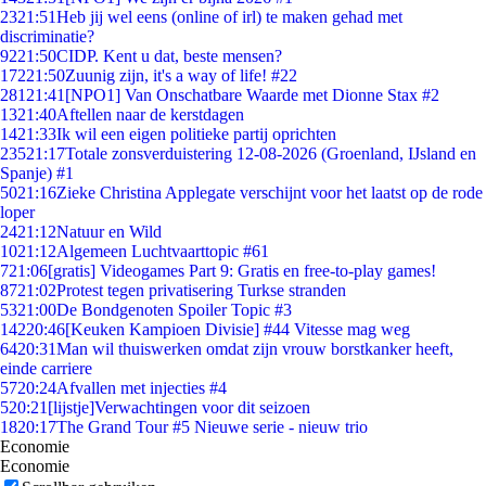
23
21:51
Heb jij wel eens (online of irl) te maken gehad met
discriminatie?
92
21:50
CIDP. Kent u dat, beste mensen?
172
21:50
Zuunig zijn, it's a way of life! #22
281
21:41
[NPO1] Van Onschatbare Waarde met Dionne Stax #2
13
21:40
Aftellen naar de kerstdagen
14
21:33
Ik wil een eigen politieke partij oprichten
235
21:17
Totale zonsverduistering 12-08-2026 (Groenland, IJsland en
Spanje) #1
50
21:16
Zieke Christina Applegate verschijnt voor het laatst op de rode
loper
24
21:12
Natuur en Wild
10
21:12
Algemeen Luchtvaarttopic #61
7
21:06
[gratis] Videogames Part 9: Gratis en free-to-play games!
87
21:02
Protest tegen privatisering Turkse stranden
53
21:00
De Bondgenoten Spoiler Topic #3
142
20:46
[Keuken Kampioen Divisie] #44 Vitesse mag weg
64
20:31
Man wil thuiswerken omdat zijn vrouw borstkanker heeft,
einde carriere
57
20:24
Afvallen met injecties #4
5
20:21
[lijstje]Verwachtingen voor dit seizoen
18
20:17
The Grand Tour #5 Nieuwe serie - nieuw trio
Economie
Economie