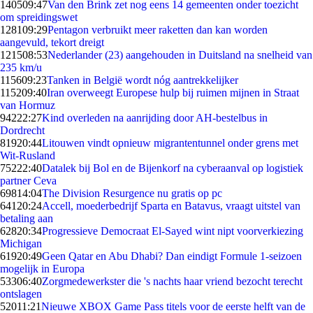
1405
09:47
Van den Brink zet nog eens 14 gemeenten onder toezicht
om spreidingswet
1281
09:29
Pentagon verbruikt meer raketten dan kan worden
aangevuld, tekort dreigt
1215
08:53
Nederlander (23) aangehouden in Duitsland na snelheid van
235 km/u
1156
09:23
Tanken in België wordt nóg aantrekkelijker
1152
09:40
Iran overweegt Europese hulp bij ruimen mijnen in Straat
van Hormuz
942
22:27
Kind overleden na aanrijding door AH-bestelbus in
Dordrecht
819
20:44
Litouwen vindt opnieuw migrantentunnel onder grens met
Wit-Rusland
752
22:40
Datalek bij Bol en de Bijenkorf na cyberaanval op logistiek
partner Ceva
698
14:04
The Division Resurgence nu gratis op pc
641
20:24
Accell, moederbedrijf Sparta en Batavus, vraagt uitstel van
betaling aan
628
20:34
Progressieve Democraat El-Sayed wint nipt voorverkiezing
Michigan
619
20:49
Geen Qatar en Abu Dhabi? Dan eindigt Formule 1-seizoen
mogelijk in Europa
533
06:40
Zorgmedewerkster die 's nachts haar vriend bezocht terecht
ontslagen
520
11:21
Nieuwe XBOX Game Pass titels voor de eerste helft van de