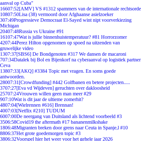
aanval op Cuba"
166
07:52
[AMV] VS #1312 spammers van de internationale rechtsorde
108
07:50
Lisa (38) vermoord door Afghaanse asielzoeker
3
07:49
Progressieve Democraat El-Sayed wint nipt voorverkiezing
Michigan
204
07:48
Russia vs Ukraine #91
161
07:47
Wat is jullie binnenhuistemperatuur? #81 Horrorzomer
42
07:44
Perez Hilton opgenomen op spoed na uitzenden van
gruwelijke video
13
07:37
[SBS6] De Bondgenoten #317 We dansen de macaroni
7
07:34
Datalek bij Bol en Bijenkorf na cyberaanval op logistiek partner
Ceva
138
07:33
[AKQ] #3384 Topic met vragen. En soms goede
antwoorden.
280
07:31
[Crowdfunding] #442 Golfbanen en betere projecten.....
37
07:27
[Eva vd Wijdeven] geruchten over dakloosheid
257
07:24
Vrouwen willen geen man meer #29
9
07:10
Wat is dit jaar de ultieme zomerhit?
48
07:04
[Wielrennen #616] Brennan!
40
07:03
[Netflix #210] TUDUM
60
07:00
De neergang van Duitsland als lichtend voorbeeld #3
35
06:58
Covid19 the aftermath #17 bananenmilkshake
18
06:48
Migranten breken door grens naar Ceuta in Spanje,l #10
88
06:37
Het grote goedemorgen topic #3
38
06:32
Voorspel hier het weer voor het gehele jaar 2026