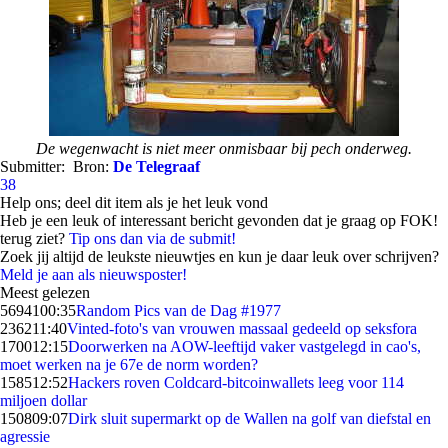
De wegenwacht is niet meer onmisbaar bij pech onderweg.
Submitter:
Bron:
De Telegraaf
38
Help ons; deel dit item als je het leuk vond
Heb je een leuk of interessant bericht gevonden dat je graag op FOK!
terug ziet?
Tip ons dan via de submit!
Zoek jij altijd de leukste nieuwtjes en kun je daar leuk over schrijven?
Meld je aan als nieuwsposter!
Meest gelezen
56941
00:35
Random Pics van de Dag #1977
2362
11:40
Vinted-foto's van vrouwen massaal gedeeld op seksfora
1700
12:15
Doorwerken na AOW-leeftijd vaker vastgelegd in cao's,
moet werken na je 67e de norm worden?
1585
12:52
Hackers roven Coldcard-bitcoinwallets leeg voor 114
miljoen dollar
1508
09:07
Dirk sluit supermarkt op de Wallen na golf van diefstal en
agressie