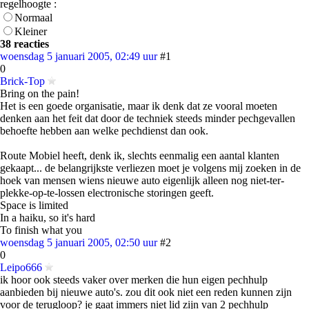
regelhoogte :
Normaal
Kleiner
38 reacties
woensdag 5 januari 2005, 02:49 uur
#1
0
Brick-Top
Bring on the pain!
Het is een goede organisatie, maar ik denk dat ze vooral moeten
denken aan het feit dat door de techniek steeds minder pechgevallen
behoefte hebben aan welke pechdienst dan ook.
Route Mobiel heeft, denk ik, slechts eenmalig een aantal klanten
gekaapt... de belangrijkste verliezen moet je volgens mij zoeken in de
hoek van mensen wiens nieuwe auto eigenlijk alleen nog niet-ter-
plekke-op-te-lossen electronische storingen geeft.
Space is limited
In a haiku, so it's hard
To finish what you
woensdag 5 januari 2005, 02:50 uur
#2
0
Leipo666
ik hoor ook steeds vaker over merken die hun eigen pechhulp
aanbieden bij nieuwe auto's. zou dit ook niet een reden kunnen zijn
voor de terugloop? je gaat immers niet lid zijn van 2 pechhulp