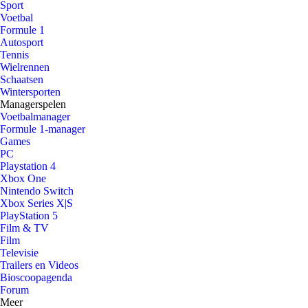
Sport
Voetbal
Formule 1
Autosport
Tennis
Wielrennen
Schaatsen
Wintersporten
Managerspelen
Voetbalmanager
Formule 1-manager
Games
PC
Playstation 4
Xbox One
Nintendo Switch
Xbox Series X|S
PlayStation 5
Film & TV
Film
Televisie
Trailers en Videos
Bioscoopagenda
Forum
Meer