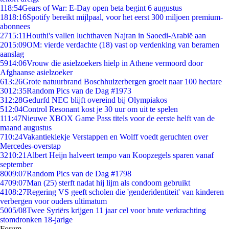
1
18:54
Gears of War: E-Day open beta begint 6 augustus
18
18:16
Spotify bereikt mijlpaal, voor het eerst 300 miljoen premium-
abonnees
27
15:11
Houthi's vallen luchthaven Najran in Saoedi-Arabië aan
20
15:09
OM: vierde verdachte (18) vast op verdenking van beramen
aanslag
59
14:06
Vrouw die asielzoekers hielp in Athene vermoord door
Afghaanse asielzoeker
6
13:26
Grote natuurbrand Boschhuizerbergen groeit naar 100 hectare
30
12:35
Random Pics van de Dag #1973
3
12:28
Gedurfd NEC blijft overeind bij Olympiakos
5
12:04
Control Resonant kost je 30 uur om uit te spelen
1
11:47
Nieuwe XBOX Game Pass titels voor de eerste helft van de
maand augustus
7
10:24
Vakantiekiekje Verstappen en Wolff voedt geruchten over
Mercedes-overstap
32
10:21
Albert Heijn halveert tempo van Koopzegels sparen vanaf
september
80
09:07
Random Pics van de Dag #1798
47
09:07
Man (25) sterft nadat hij lijm als condoom gebruikt
41
08:27
Regering VS geeft scholen die 'genderidentiteit' van kinderen
verbergen voor ouders ultimatum
50
05/08
Twee Syriërs krijgen 11 jaar cel voor brute verkrachting
stomdronken 18-jarige
Forum