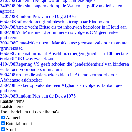
21
05/08
Tanken in België wordt nóg aantrekkelijker
34
05/08
Dirk sluit supermarkt op de Wallen na golf van diefstal en
agressie
12
05/08
Random Pics van de Dag #1976
6
04/08
Kraftwerk brengt ruimteschip terug naar Eindhoven
20
04/08
Apple vecht Britse eis tot inbouwen backdoor in iCloud aan
85
04/08
'Witte' mannen discrimineren is volgens OM geen enkel
probleem
30
04/08
Ceuta-leider noemt Marokkaanse grensaanval door migranten
'gruweldaad'
6
04/08
Grote natuurbrand Boschhuizerbergen groeit naar 100 hectare
6
04/08
FOK! was even down
41
04/08
Regering VS geeft scholen die 'genderidentiteit' van kinderen
verbergen voor ouders ultimatum
59
04/08
Vrouw die asielzoekers hielp in Athene vermoord door
Afghaanse asielzoeker
25
04/08
Lekker op vakantie naar Afghanistan volgens Taliban geen
probleem
23
04/08
Random Pics van de Dag #1975
Laatste items
Laatste items
Toon berichten uit deze thema's
Actueel
Entertainment
Sport