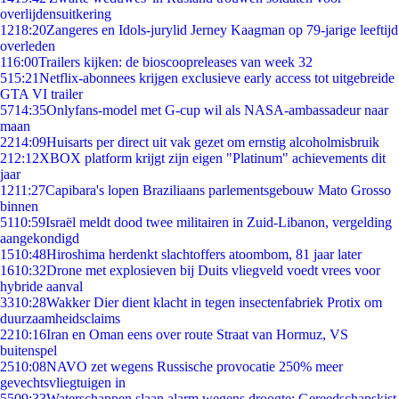
overlijdensuitkering
12
18:20
Zangeres en Idols-jurylid Jerney Kaagman op 79-jarige leeftijd
overleden
1
16:00
Trailers kijken: de bioscoopreleases van week 32
5
15:21
Netflix-abonnees krijgen exclusieve early access tot uitgebreide
GTA VI trailer
57
14:35
Onlyfans-model met G-cup wil als NASA-ambassadeur naar
maan
22
14:09
Huisarts per direct uit vak gezet om ernstig alcoholmisbruik
2
12:12
XBOX platform krijgt zijn eigen "Platinum" achievements dit
jaar
12
11:27
Capibara's lopen Braziliaans parlementsgebouw Mato Grosso
binnen
51
10:59
Israël meldt dood twee militairen in Zuid-Libanon, vergelding
aangekondigd
15
10:48
Hiroshima herdenkt slachtoffers atoombom, 81 jaar later
16
10:32
Drone met explosieven bij Duits vliegveld voedt vrees voor
hybride aanval
33
10:28
Wakker Dier dient klacht in tegen insectenfabriek Protix om
duurzaamheidsclaims
22
10:16
Iran en Oman eens over route Straat van Hormuz, VS
buitenspel
25
10:08
NAVO zet wegens Russische provocatie 250% meer
gevechtsvliegtuigen in
55
09:33
Waterschappen slaan alarm wegens droogte: Gereedschapskist