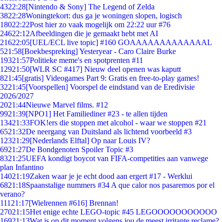
43
22:28
[Nintendo & Sony] The Legend of Zelda
38
22:28
Woningtekort: dus ga je woningen slopen, logisch
180
22:22
Post hier zo vaak mogelijk om 22:22 uur #76
246
22:12
Afbeeldingen die je gemaakt hebt met AI
216
22:05
[UEL/ECL live topic] #160 GOAAAAAAAAAAAAAL
5
21:58
[Boekbespreking] Yesteryear - Caro Claire Burke
193
21:57
Politieke meme's en spotprenten #11
129
21:50
[WLR SC #417] Nieuw deel openen was kaputt
8
21:45
[gratis] Videogames Part 9: Gratis en free-to-play games!
32
21:45
[Voorspellen] Voorspel de eindstand van de Eredivisie
2026/2027
20
21:44
Nieuwe Marvel films. #12
99
21:39
[NPO1] Het Familiediner #23 - te allen tijden
134
21:33
FOK!ers die stoppen met alcohol - waar we stoppen #21
65
21:32
De neergang van Duitsland als lichtend voorbeeld #3
123
21:29
[Nederlands Elftal] Op naar Louis IV?
69
21:27
De Bondgenoten Spoiler Topic #3
83
21:25
UEFA kondigt boycot van FIFA-competities aan vanwege
plan Infantino
140
21:19
Zaken waar je je echt dood aan ergert #17 - Werklui
68
21:18
Spaanstalige nummers #34 A que calor nos pasaremos por el
verano?
111
21:17
[Wielrennen #616] Brennan!
270
21:15
Het enige echte LEGO-topic #45 LEGOOOOOOOOOOO
169
21:13
Wat is op dit moment volgens jou de meest irritante reclame?