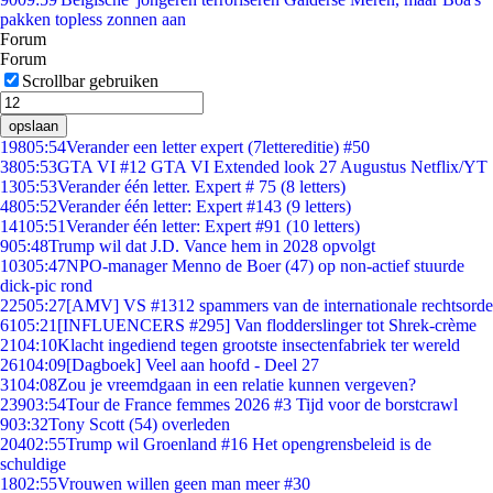
pakken topless zonnen aan
Forum
Forum
Scrollbar gebruiken
opslaan
198
05:54
Verander een letter expert (7lettereditie) #50
38
05:53
GTA VI #12 GTA VI Extended look 27 Augustus Netflix/YT
13
05:53
Verander één letter. Expert # 75 (8 letters)
48
05:52
Verander één letter: Expert #143 (9 letters)
141
05:51
Verander één letter: Expert #91 (10 letters)
9
05:48
Trump wil dat J.D. Vance hem in 2028 opvolgt
103
05:47
NPO-manager Menno de Boer (47) op non-actief stuurde
dick-pic rond
225
05:27
[AMV] VS #1312 spammers van de internationale rechtsorde
61
05:21
[INFLUENCERS #295] Van flodderslinger tot Shrek-crème
21
04:10
Klacht ingediend tegen grootste insectenfabriek ter wereld
261
04:09
[Dagboek] Veel aan hoofd - Deel 27
31
04:08
Zou je vreemdgaan in een relatie kunnen vergeven?
239
03:54
Tour de France femmes 2026 #3 Tijd voor de borstcrawl
9
03:32
Tony Scott (54) overleden
204
02:55
Trump wil Groenland #16 Het opengrensbeleid is de
schuldige
18
02:55
Vrouwen willen geen man meer #30