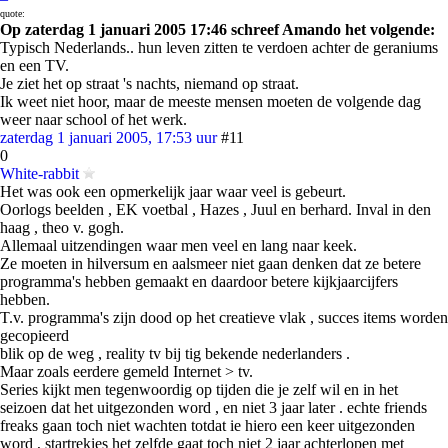
quote:
Op zaterdag 1 januari 2005 17:46 schreef Amando het volgende:
Typisch Nederlands.. hun leven zitten te verdoen achter de geraniums
en een TV.
Je ziet het op straat 's nachts, niemand op straat.
Ik weet niet hoor, maar de meeste mensen moeten de volgende dag
weer naar school of het werk.
zaterdag 1 januari 2005, 17:53 uur
#11
0
White-rabbit
Het was ook een opmerkelijk jaar waar veel is gebeurt.
Oorlogs beelden , EK voetbal , Hazes , Juul en berhard. Inval in den
haag , theo v. gogh.
Allemaal uitzendingen waar men veel en lang naar keek.
Ze moeten in hilversum en aalsmeer niet gaan denken dat ze betere
programma's hebben gemaakt en daardoor betere kijkjaarcijfers
hebben.
T.v. programma's zijn dood op het creatieve vlak , succes items worden
gecopieerd
blik op de weg , reality tv bij tig bekende nederlanders .
Maar zoals eerdere gemeld Internet > tv.
Series kijkt men tegenwoordig op tijden die je zelf wil en in het
seizoen dat het uitgezonden word , en niet 3 jaar later . echte friends
freaks gaan toch niet wachten totdat ie hiero een keer uitgezonden
word , startrekies het zelfde gaat toch niet 2 jaar achterlopen met