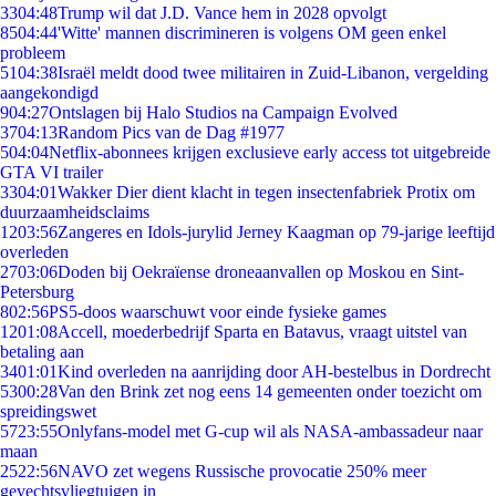
33
04:48
Trump wil dat J.D. Vance hem in 2028 opvolgt
85
04:44
'Witte' mannen discrimineren is volgens OM geen enkel
probleem
51
04:38
Israël meldt dood twee militairen in Zuid-Libanon, vergelding
aangekondigd
9
04:27
Ontslagen bij Halo Studios na Campaign Evolved
37
04:13
Random Pics van de Dag #1977
5
04:04
Netflix-abonnees krijgen exclusieve early access tot uitgebreide
GTA VI trailer
33
04:01
Wakker Dier dient klacht in tegen insectenfabriek Protix om
duurzaamheidsclaims
12
03:56
Zangeres en Idols-jurylid Jerney Kaagman op 79-jarige leeftijd
overleden
27
03:06
Doden bij Oekraïense droneaanvallen op Moskou en Sint-
Petersburg
8
02:56
PS5-doos waarschuwt voor einde fysieke games
12
01:08
Accell, moederbedrijf Sparta en Batavus, vraagt uitstel van
betaling aan
34
01:01
Kind overleden na aanrijding door AH-bestelbus in Dordrecht
53
00:28
Van den Brink zet nog eens 14 gemeenten onder toezicht om
spreidingswet
57
23:55
Onlyfans-model met G-cup wil als NASA-ambassadeur naar
maan
25
22:56
NAVO zet wegens Russische provocatie 250% meer
gevechtsvliegtuigen in