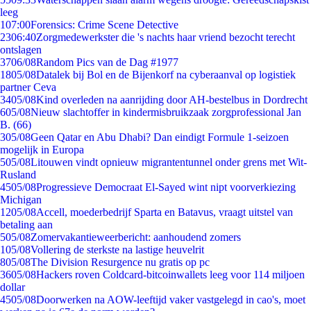
leeg
1
07:00
Forensics: Crime Scene Detective
23
06:40
Zorgmedewerkster die 's nachts haar vriend bezocht terecht
ontslagen
37
06/08
Random Pics van de Dag #1977
18
05/08
Datalek bij Bol en de Bijenkorf na cyberaanval op logistiek
partner Ceva
34
05/08
Kind overleden na aanrijding door AH-bestelbus in Dordrecht
6
05/08
Nieuw slachtoffer in kindermisbruikzaak zorgprofessional Jan
B. (66)
3
05/08
Geen Qatar en Abu Dhabi? Dan eindigt Formule 1-seizoen
mogelijk in Europa
5
05/08
Litouwen vindt opnieuw migrantentunnel onder grens met Wit-
Rusland
45
05/08
Progressieve Democraat El-Sayed wint nipt voorverkiezing
Michigan
12
05/08
Accell, moederbedrijf Sparta en Batavus, vraagt uitstel van
betaling aan
5
05/08
Zomervakantieweerbericht: aanhoudend zomers
1
05/08
Vollering de sterkste na lastige heuvelrit
8
05/08
The Division Resurgence nu gratis op pc
36
05/08
Hackers roven Coldcard-bitcoinwallets leeg voor 114 miljoen
dollar
45
05/08
Doorwerken na AOW-leeftijd vaker vastgelegd in cao's, moet