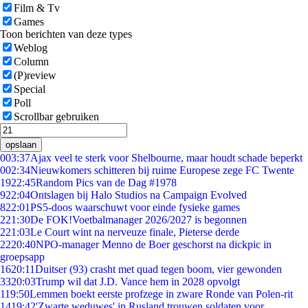
Film & Tv
Games
Toon berichten van deze types
Weblog
Column
(P)review
Special
Poll
Scrollbar gebruiken
opslaan
0
03:37
Ajax veel te sterk voor Shelbourne, maar houdt schade beperkt
0
02:34
Nieuwkomers schitteren bij ruime Europese zege FC Twente
19
22:45
Random Pics van de Dag #1978
9
22:04
Ontslagen bij Halo Studios na Campaign Evolved
8
22:01
PS5-doos waarschuwt voor einde fysieke games
2
21:30
De FOK!Voetbalmanager 2026/2027 is begonnen
2
21:03
Le Court wint na nerveuze finale, Pieterse derde
22
20:40
NPO-manager Menno de Boer geschorst na dickpic in
groepsapp
16
20:11
Duitser (93) crasht met quad tegen boom, vier gewonden
33
20:03
Trump wil dat J.D. Vance hem in 2028 opvolgt
1
19:50
Lemmen boekt eerste profzege in zware Ronde van Polen-rit
14
19:42
'Zwarte weduwes' in Rusland trouwen soldaten voor