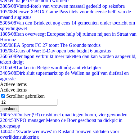
werken na je 67e de norm worden?
38
05/08
Vinted-foto's van vrouwen massaal gedeeld op seksfora
1
05/08
Nieuwe XBOX Game Pass titels voor de eerste helft van de
maand augustus
53
05/08
Van den Brink zet nog eens 14 gemeenten onder toezicht om
spreidingswet
18
05/08
Iran overweegt Europese hulp bij ruimen mijnen in Straat van
Hormuz
3
05/08
EA Sports FC 27 toont The Grounds-modus
1
05/08
Gears of War: E-Day open beta begint 6 augustus
36
05/08
Pentagon verbruikt meer raketten dan kan worden aangevuld,
tekort dreigt
21
05/08
Tanken in België wordt nóg aantrekkelijker
34
05/08
Dirk sluit supermarkt op de Wallen na golf van diefstal en
agressie
Actieve items
Actieve items
Scrollbar gebruiken
opslaan
16
05:35
Duitser (93) crasht met quad tegen boom, vier gewonden
22
04:53
NPO-manager Menno de Boer geschorst na dickpic in
groepsapp
14
04:51
'Zwarte weduwes' in Rusland trouwen soldaten voor
overlijdensuitkering