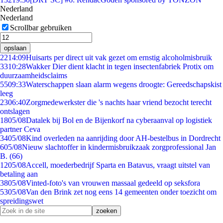
Nederland
Nederland
Scrollbar gebruiken
opslaan
22
14:09
Huisarts per direct uit vak gezet om ernstig alcoholmisbruik
33
10:28
Wakker Dier dient klacht in tegen insectenfabriek Protix om
duurzaamheidsclaims
55
09:33
Waterschappen slaan alarm wegens droogte: Gereedschapskist
leeg
23
06:40
Zorgmedewerkster die 's nachts haar vriend bezocht terecht
ontslagen
18
05/08
Datalek bij Bol en de Bijenkorf na cyberaanval op logistiek
partner Ceva
34
05/08
Kind overleden na aanrijding door AH-bestelbus in Dordrecht
6
05/08
Nieuw slachtoffer in kindermisbruikzaak zorgprofessional Jan
B. (66)
12
05/08
Accell, moederbedrijf Sparta en Batavus, vraagt uitstel van
betaling aan
38
05/08
Vinted-foto's van vrouwen massaal gedeeld op seksfora
53
05/08
Van den Brink zet nog eens 14 gemeenten onder toezicht om
spreidingswet