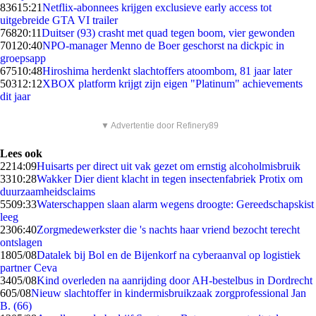
836
15:21
Netflix-abonnees krijgen exclusieve early access tot
uitgebreide GTA VI trailer
768
20:11
Duitser (93) crasht met quad tegen boom, vier gewonden
701
20:40
NPO-manager Menno de Boer geschorst na dickpic in
groepsapp
675
10:48
Hiroshima herdenkt slachtoffers atoombom, 81 jaar later
503
12:12
XBOX platform krijgt zijn eigen "Platinum" achievements
dit jaar
▼ Advertentie door Refinery89
Lees ook
22
14:09
Huisarts per direct uit vak gezet om ernstig alcoholmisbruik
33
10:28
Wakker Dier dient klacht in tegen insectenfabriek Protix om
duurzaamheidsclaims
55
09:33
Waterschappen slaan alarm wegens droogte: Gereedschapskist
leeg
23
06:40
Zorgmedewerkster die 's nachts haar vriend bezocht terecht
ontslagen
18
05/08
Datalek bij Bol en de Bijenkorf na cyberaanval op logistiek
partner Ceva
34
05/08
Kind overleden na aanrijding door AH-bestelbus in Dordrecht
6
05/08
Nieuw slachtoffer in kindermisbruikzaak zorgprofessional Jan
B. (66)