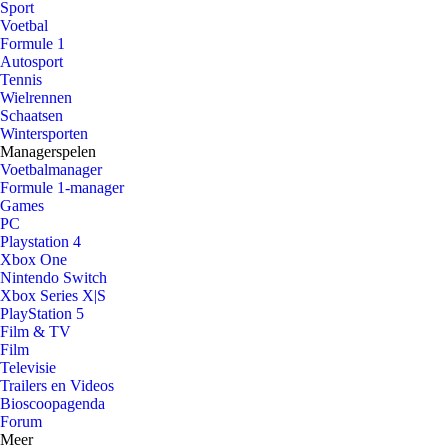
Sport
Voetbal
Formule 1
Autosport
Tennis
Wielrennen
Schaatsen
Wintersporten
Managerspelen
Voetbalmanager
Formule 1-manager
Games
PC
Playstation 4
Xbox One
Nintendo Switch
Xbox Series X|S
PlayStation 5
Film & TV
Film
Televisie
Trailers en Videos
Bioscoopagenda
Forum
Meer