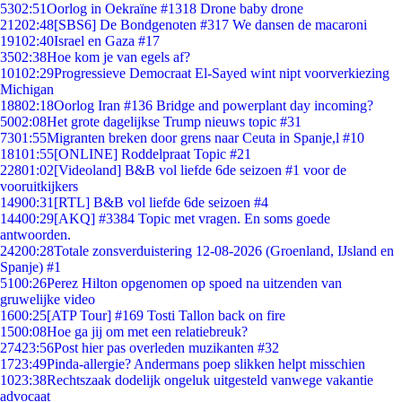
53
02:51
Oorlog in Oekraïne #1318 Drone baby drone
212
02:48
[SBS6] De Bondgenoten #317 We dansen de macaroni
191
02:40
Israel en Gaza #17
35
02:38
Hoe kom je van egels af?
101
02:29
Progressieve Democraat El-Sayed wint nipt voorverkiezing
Michigan
188
02:18
Oorlog Iran #136 Bridge and powerplant day incoming?
50
02:08
Het grote dagelijkse Trump nieuws topic #31
73
01:55
Migranten breken door grens naar Ceuta in Spanje,l #10
181
01:55
[ONLINE] Roddelpraat Topic #21
228
01:02
[Videoland] B&B vol liefde 6de seizoen #1 voor de
vooruitkijkers
149
00:31
[RTL] B&B vol liefde 6de seizoen #4
144
00:29
[AKQ] #3384 Topic met vragen. En soms goede
antwoorden.
242
00:28
Totale zonsverduistering 12-08-2026 (Groenland, IJsland en
Spanje) #1
51
00:26
Perez Hilton opgenomen op spoed na uitzenden van
gruwelijke video
16
00:25
[ATP Tour] #169 Tosti Tallon back on fire
15
00:08
Hoe ga jij om met een relatiebreuk?
274
23:56
Post hier pas overleden muzikanten #32
17
23:49
Pinda-allergie? Andermans poep slikken helpt misschien
10
23:38
Rechtszaak dodelijk ongeluk uitgesteld vanwege vakantie
advocaat