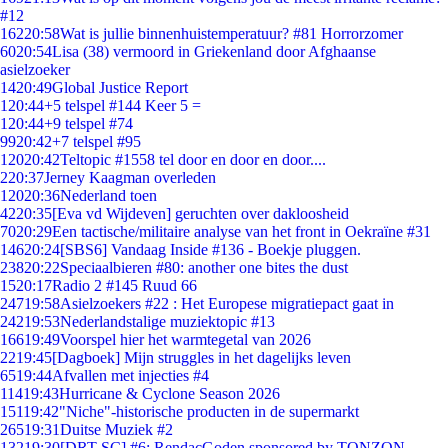
#12
162
20:58
Wat is jullie binnenhuistemperatuur? #81 Horrorzomer
60
20:54
Lisa (38) vermoord in Griekenland door Afghaanse
asielzoeker
14
20:49
Global Justice Report
1
20:44
+5 telspel #144 Keer 5 =
1
20:44
+9 telspel #74
99
20:42
+7 telspel #95
120
20:42
Teltopic #1558 tel door en door en door....
2
20:37
Jerney Kaagman overleden
120
20:36
Nederland toen
42
20:35
[Eva vd Wijdeven] geruchten over dakloosheid
70
20:29
Een tactische/militaire analyse van het front in Oekraïne #31
146
20:24
[SBS6] Vandaag Inside #136 - Boekje pluggen.
238
20:22
Speciaalbieren #80: another one bites the dust
15
20:17
Radio 2 #145 Ruud 66
247
19:58
Asielzoekers #22 : Het Europese migratiepact gaat in
242
19:53
Nederlandstalige muziektopic #13
166
19:49
Voorspel hier het warmtegetal van 2026
22
19:45
[Dagboek] Mijn struggles in het dagelijks leven
65
19:44
Afvallen met injecties #4
114
19:43
Hurricane & Cyclone Season 2026
151
19:42
"Niche"-historische producten in de supermarkt
265
19:31
Duitse Muziek #2
132
19:30
[DRT SC] #6: RendacGoden sponsored by TONZON