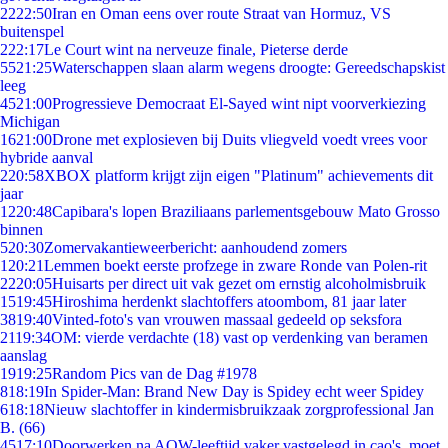
22
22:50
Iran en Oman eens over route Straat van Hormuz, VS
buitenspel
2
22:17
Le Court wint na nerveuze finale, Pieterse derde
55
21:25
Waterschappen slaan alarm wegens droogte: Gereedschapskist
leeg
45
21:00
Progressieve Democraat El-Sayed wint nipt voorverkiezing
Michigan
16
21:00
Drone met explosieven bij Duits vliegveld voedt vrees voor
hybride aanval
2
20:58
XBOX platform krijgt zijn eigen "Platinum" achievements dit
jaar
12
20:48
Capibara's lopen Braziliaans parlementsgebouw Mato Grosso
binnen
5
20:30
Zomervakantieweerbericht: aanhoudend zomers
1
20:21
Lemmen boekt eerste profzege in zware Ronde van Polen-rit
22
20:05
Huisarts per direct uit vak gezet om ernstig alcoholmisbruik
15
19:45
Hiroshima herdenkt slachtoffers atoombom, 81 jaar later
38
19:40
Vinted-foto's van vrouwen massaal gedeeld op seksfora
21
19:34
OM: vierde verdachte (18) vast op verdenking van beramen
aanslag
19
19:25
Random Pics van de Dag #1978
8
18:19
In Spider-Man: Brand New Day is Spidey echt weer Spidey
6
18:18
Nieuw slachtoffer in kindermisbruikzaak zorgprofessional Jan
B. (66)
45
17:10
Doorwerken na AOW-leeftijd vaker vastgelegd in cao's, moet