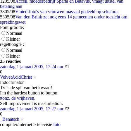
12
05/08
Accell, moederbedrijf Sparta en Batavus, vraagt uitstel van
betaling aan
38
05/08
Vinted-foto's van vrouwen massaal gedeeld op seksfora
53
05/08
Van den Brink zet nog eens 14 gemeenten onder toezicht om
spreidingswet
Font-grootte:
Normaal
Kleiner
regelhoogte :
Normaal
Kleiner
25 reacties
zaterdag 1 januari 2005, 17:24 uur
#1
0
VelvetAcidChrist
Indoctrinator
Tv is de spil van het kwaad!
I'm the hardest button to button.
#onz, de vrijhaven.
Self improvement is masturbation.
zaterdag 1 januari 2005, 17:27 uur
#2
0
_Benatsch
computer/internet > televisie
foto