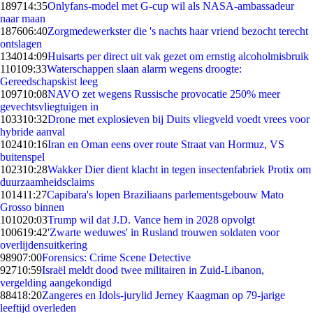
1897
14:35
Onlyfans-model met G-cup wil als NASA-ambassadeur
naar maan
1876
06:40
Zorgmedewerkster die 's nachts haar vriend bezocht terecht
ontslagen
1340
14:09
Huisarts per direct uit vak gezet om ernstig alcoholmisbruik
1101
09:33
Waterschappen slaan alarm wegens droogte:
Gereedschapskist leeg
1097
10:08
NAVO zet wegens Russische provocatie 250% meer
gevechtsvliegtuigen in
1033
10:32
Drone met explosieven bij Duits vliegveld voedt vrees voor
hybride aanval
1024
10:16
Iran en Oman eens over route Straat van Hormuz, VS
buitenspel
1023
10:28
Wakker Dier dient klacht in tegen insectenfabriek Protix om
duurzaamheidsclaims
1014
11:27
Capibara's lopen Braziliaans parlementsgebouw Mato
Grosso binnen
1010
20:03
Trump wil dat J.D. Vance hem in 2028 opvolgt
1006
19:42
'Zwarte weduwes' in Rusland trouwen soldaten voor
overlijdensuitkering
989
07:00
Forensics: Crime Scene Detective
927
10:59
Israël meldt dood twee militairen in Zuid-Libanon,
vergelding aangekondigd
884
18:20
Zangeres en Idols-jurylid Jerney Kaagman op 79-jarige
leeftijd overleden