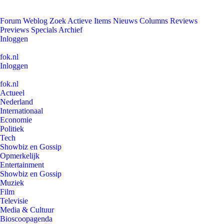
Forum
Weblog
Zoek
Actieve Items
Nieuws
Columns
Reviews
Previews
Specials
Archief
Inloggen
fok.nl
Inloggen
fok.nl
Actueel
Nederland
Internationaal
Economie
Politiek
Tech
Showbiz en Gossip
Opmerkelijk
Entertainment
Showbiz en Gossip
Muziek
Film
Televisie
Media & Cultuur
Bioscoopagenda