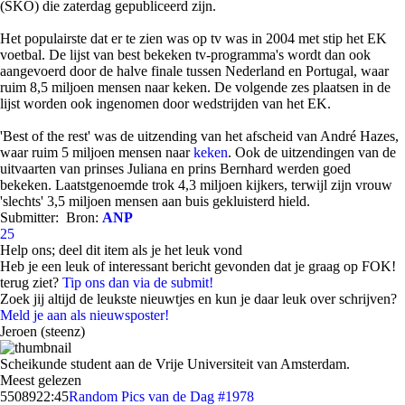
(SKO) die zaterdag gepubliceerd zijn.
Het populairste dat er te zien was op tv was in 2004 met stip het EK
voetbal. De lijst van best bekeken tv-programma's wordt dan ook
aangevoerd door de halve finale tussen Nederland en Portugal, waar
ruim 8,5 miljoen mensen naar keken. De volgende zes plaatsen in de
lijst worden ook ingenomen door wedstrijden van het EK.
'Best of the rest' was de uitzending van het afscheid van André Hazes,
waar ruim 5 miljoen mensen naar
keken
. Ook de uitzendingen van de
uitvaarten van prinses Juliana en prins Bernhard werden goed
bekeken. Laatstgenoemde trok 4,3 miljoen kijkers, terwijl zijn vrouw
'slechts' 3,5 miljoen mensen aan buis gekluisterd hield.
Submitter:
Bron:
ANP
25
Help ons; deel dit item als je het leuk vond
Heb je een leuk of interessant bericht gevonden dat je graag op FOK!
terug ziet?
Tip ons dan via de submit!
Zoek jij altijd de leukste nieuwtjes en kun je daar leuk over schrijven?
Meld je aan als nieuwsposter!
Jeroen (steenz)
Scheikunde student aan de Vrije Universiteit van Amsterdam.
Meest gelezen
55089
22:45
Random Pics van de Dag #1978