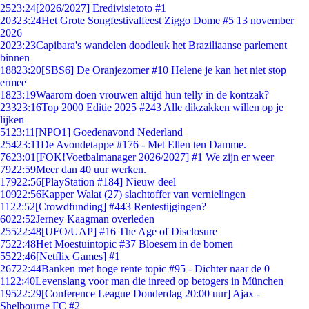
25
23:24
[2026/2027] Eredivisietoto #1
203
23:24
Het Grote Songfestivalfeest Ziggo Dome #5 13 november
2026
20
23:23
Capibara's wandelen doodleuk het Braziliaanse parlement
binnen
188
23:20
[SBS6] De Oranjezomer #10 Helene je kan het niet stop
ermee
18
23:19
Waarom doen vrouwen altijd hun telly in de kontzak?
233
23:16
Top 2000 Editie 2025 #243 Alle dikzakken willen op je
lijken
51
23:11
[NPO1] Goedenavond Nederland
254
23:11
De Avondetappe #176 - Met Ellen ten Damme.
76
23:01
[FOK!Voetbalmanager 2026/2027] #1 We zijn er weer
79
22:59
Meer dan 40 uur werken.
179
22:56
[PlayStation #184] Nieuw deel
109
22:56
Kapper Walat (27) slachtoffer van vernielingen
11
22:52
[Crowdfunding] #443 Rentestijgingen?
60
22:52
Jerney Kaagman overleden
255
22:48
[UFO/UAP] #16 The Age of Disclosure
75
22:48
Het Moestuintopic #37 Bloesem in de bomen
55
22:46
[Netflix Games] #1
267
22:44
Banken met hoge rente topic #95 - Dichter naar de 0
11
22:40
Levenslang voor man die inreed op betogers in München
195
22:29
[Conference League Donderdag 20:00 uur] Ajax -
Shelbourne FC #2