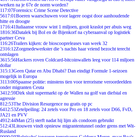
werken na je 67e de norm worden?
1
17:07
Forensics: Crime Scene Detective
56
17:01
Boeren waarschuwen voor lagere oogst door aanhoudende
hitte en droogte
17
16:41
Italiaanse vrouw wint 1 miljoen, gooit kraslot per abuis weg
18
16:36
Datalek bij Bol en de Bijenkorf na cyberaanval op logistiek
partner Ceva
1
16:26
Trailers kijken: de bioscoopreleases van week 32
23
16:12
Zorgmedewerkster die 's nachts haar vriend bezocht terecht
ontslagen
36
15:56
Hackers roven Coldcard-bitcoinwallets leeg voor 114 miljoen
dollar
3
15:13
Geen Qatar en Abu Dhabi? Dan eindigt Formule 1-seizoen
mogelijk in Europa
31
13:00
Spaanse politie: minstens tien voor terrorisme veroordeelden
onder migranten Ceuta
34
12:59
Dirk sluit supermarkt op de Wallen na golf van diefstal en
agressie
8
12:53
The Division Resurgence nu gratis op pc
64
12:53
Zetelpeiling: 24 zetels voor Pro en 18 zetels voor D66, FvD,
JA21 en PVV
49
12:44
Man (25) sterft nadat hij lijm als condoom gebruikt
5
12:43
Litouwen vindt opnieuw migrantentunnel onder grens met Wit-
Rusland
90
09:59
'Belgische' jongeren terroriseren Galderse Meren, maar Boa's