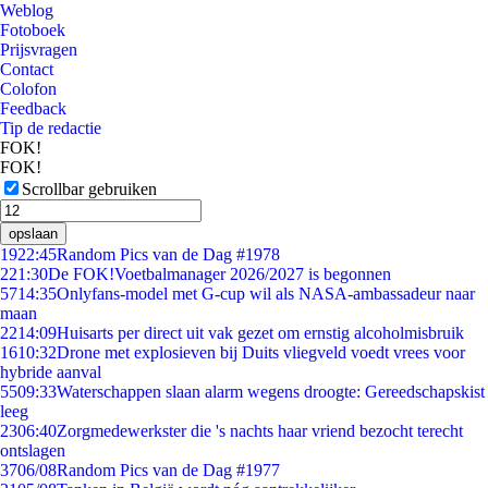
Weblog
Fotoboek
Prijsvragen
Contact
Colofon
Feedback
Tip de redactie
FOK!
FOK!
Scrollbar gebruiken
opslaan
19
22:45
Random Pics van de Dag #1978
2
21:30
De FOK!Voetbalmanager 2026/2027 is begonnen
57
14:35
Onlyfans-model met G-cup wil als NASA-ambassadeur naar
maan
22
14:09
Huisarts per direct uit vak gezet om ernstig alcoholmisbruik
16
10:32
Drone met explosieven bij Duits vliegveld voedt vrees voor
hybride aanval
55
09:33
Waterschappen slaan alarm wegens droogte: Gereedschapskist
leeg
23
06:40
Zorgmedewerkster die 's nachts haar vriend bezocht terecht
ontslagen
37
06/08
Random Pics van de Dag #1977