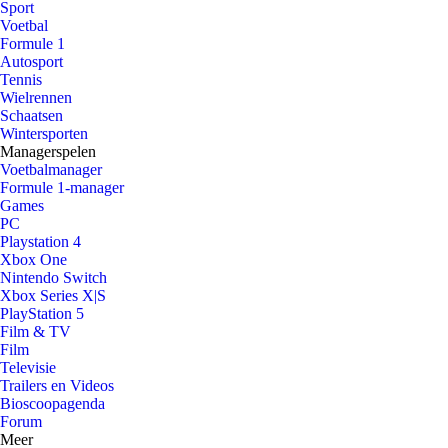
Sport
Voetbal
Formule 1
Autosport
Tennis
Wielrennen
Schaatsen
Wintersporten
Managerspelen
Voetbalmanager
Formule 1-manager
Games
PC
Playstation 4
Xbox One
Nintendo Switch
Xbox Series X|S
PlayStation 5
Film & TV
Film
Televisie
Trailers en Videos
Bioscoopagenda
Forum
Meer