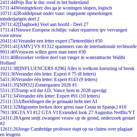
24
11:44
Prijs Bar le duc rood in het buitenland
57
11:44
Woningtekort: dus ga je woningen slopen, logisch
107
11:42
Roddelpraat onder vuur: ongepaste opmerkingen
minderjarigen deel 2
297
11:42
[Dagboek] Veel aan hoofd - Deel 27
17
11:41
Nieuwe Europese richtlijn: vaker repareren ipv vervangen
voor nieuw
204
11:41
Verander een letter expert (7lettereditie) #50
259
11:41
[AMV] VS #1312 spammers van de internationale rechtsorde
99
11:40
Vrouwen willen geen man meer #30
31
11:40
Bezoeker verliest deel van vinger in waterattractie Walibi
Holland
102
11:38
[INFLUENCERS #296] Alles is welkom kneuzing of breuk
19
11:36
Verander één letter. Expert # 75 (8 letters)
54
11:36
Verander één letter: Expert #143 (9 letters)
164
11:35
[NPO2] Zomergasten 2026 #1
55
11:35
Trump wil dat J.D. Vance hem in 2028 opvolgt
147
11:34
Verander één letter: Expert #91 (10 letters)
251
11:33
Afbeeldingen die je gemaakt hebt met AI
150
11:32
Migranten breken door grens naar Ceuta in Spanje,l #10
79
11:30
GTA VI #12 GTA VI Extended look 27 Augustus Netflix/YT
243
11:28
Agent smijt zwangere vrouw op de grond, onderzoek gestart
#2
126
11:26
Jonge Cambridge professor stapt op na claims over plagiaat
en leugens