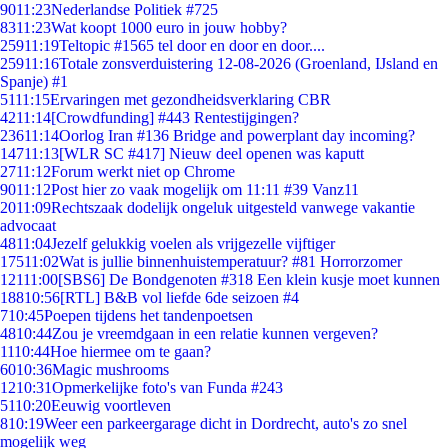
90
11:23
Nederlandse Politiek #725
83
11:23
Wat koopt 1000 euro in jouw hobby?
259
11:19
Teltopic #1565 tel door en door en door....
259
11:16
Totale zonsverduistering 12-08-2026 (Groenland, IJsland en
Spanje) #1
51
11:15
Ervaringen met gezondheidsverklaring CBR
42
11:14
[Crowdfunding] #443 Rentestijgingen?
236
11:14
Oorlog Iran #136 Bridge and powerplant day incoming?
147
11:13
[WLR SC #417] Nieuw deel openen was kaputt
27
11:12
Forum werkt niet op Chrome
90
11:12
Post hier zo vaak mogelijk om 11:11 #39 Vanz11
20
11:09
Rechtszaak dodelijk ongeluk uitgesteld vanwege vakantie
advocaat
48
11:04
Jezelf gelukkig voelen als vrijgezelle vijftiger
175
11:02
Wat is jullie binnenhuistemperatuur? #81 Horrorzomer
121
11:00
[SBS6] De Bondgenoten #318 Een klein kusje moet kunnen
188
10:56
[RTL] B&B vol liefde 6de seizoen #4
7
10:45
Poepen tijdens het tandenpoetsen
48
10:44
Zou je vreemdgaan in een relatie kunnen vergeven?
11
10:44
Hoe hiermee om te gaan?
60
10:36
Magic mushrooms
12
10:31
Opmerkelijke foto's van Funda #243
51
10:20
Eeuwig voortleven
8
10:19
Weer een parkeergarage dicht in Dordrecht, auto's zo snel
mogelijk weg