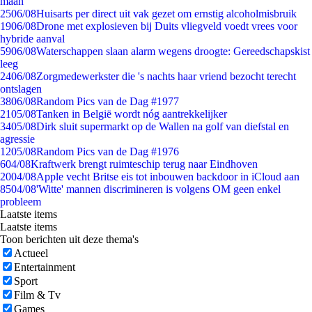
maan
25
06/08
Huisarts per direct uit vak gezet om ernstig alcoholmisbruik
19
06/08
Drone met explosieven bij Duits vliegveld voedt vrees voor
hybride aanval
59
06/08
Waterschappen slaan alarm wegens droogte: Gereedschapskist
leeg
24
06/08
Zorgmedewerkster die 's nachts haar vriend bezocht terecht
ontslagen
38
06/08
Random Pics van de Dag #1977
21
05/08
Tanken in België wordt nóg aantrekkelijker
34
05/08
Dirk sluit supermarkt op de Wallen na golf van diefstal en
agressie
12
05/08
Random Pics van de Dag #1976
6
04/08
Kraftwerk brengt ruimteschip terug naar Eindhoven
20
04/08
Apple vecht Britse eis tot inbouwen backdoor in iCloud aan
85
04/08
'Witte' mannen discrimineren is volgens OM geen enkel
probleem
Laatste items
Laatste items
Toon berichten uit deze thema's
Actueel
Entertainment
Sport
Film & Tv
Games