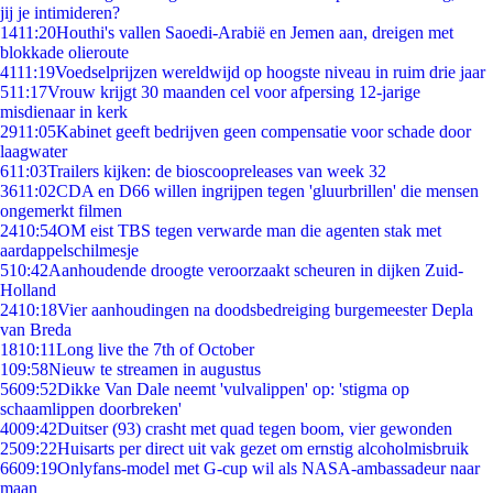
jij je intimideren?
14
11:20
Houthi's vallen Saoedi-Arabië en Jemen aan, dreigen met
blokkade olieroute
41
11:19
Voedselprijzen wereldwijd op hoogste niveau in ruim drie jaar
5
11:17
Vrouw krijgt 30 maanden cel voor afpersing 12-jarige
misdienaar in kerk
29
11:05
Kabinet geeft bedrijven geen compensatie voor schade door
laagwater
6
11:03
Trailers kijken: de bioscoopreleases van week 32
36
11:02
CDA en D66 willen ingrijpen tegen 'gluurbrillen' die mensen
ongemerkt filmen
24
10:54
OM eist TBS tegen verwarde man die agenten stak met
aardappelschilmesje
5
10:42
Aanhoudende droogte veroorzaakt scheuren in dijken Zuid-
Holland
24
10:18
Vier aanhoudingen na doodsbedreiging burgemeester Depla
van Breda
18
10:11
Long live the 7th of October
1
09:58
Nieuw te streamen in augustus
56
09:52
Dikke Van Dale neemt 'vulvalippen' op: 'stigma op
schaamlippen doorbreken'
40
09:42
Duitser (93) crasht met quad tegen boom, vier gewonden
25
09:22
Huisarts per direct uit vak gezet om ernstig alcoholmisbruik
66
09:19
Onlyfans-model met G-cup wil als NASA-ambassadeur naar
maan