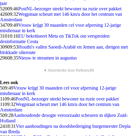
jaar
520
09:46
PostNL-bezorger steekt bewoner na ruzie over pakket
426
09:32
Wegpiraat scheurt met 146 km/u door het centrum van
Amsterdam
347
09:49
Vrouw krijgt 30 maanden cel voor afpersing 12-jarige
misdienaar in kerk
310
10:16
EU bekritiseert Meta en TikTok om verspreiden
desinformatie Ceuta
309
09:53
Houthi's vallen Saoedi-Arabië en Jemen aan, dreigen met
blokkade olieroute
296
08:35
Nieuw te streamen in augustus
▼ Advertentie door Refinery89
Lees ook
5
09:49
Vrouw krijgt 30 maanden cel voor afpersing 12-jarige
misdienaar in kerk
11
09:46
PostNL-bezorger steekt bewoner na ruzie over pakket
11
09:32
Wegpiraat scheurt met 146 km/u door het centrum van
Amsterdam
5
09:28
Aanhoudende droogte veroorzaakt scheuren in dijken Zuid-
Holland
24
18:31
Vier aanhoudingen na doodsbedreiging burgemeester Depla
van Breda