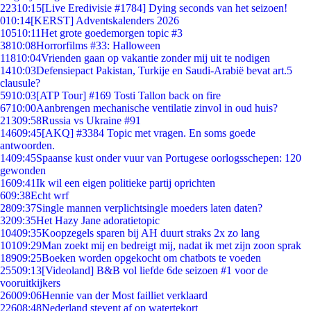
223
10:15
[Live Eredivisie #1784] Dying seconds van het seizoen!
0
10:14
[KERST] Adventskalenders 2026
105
10:11
Het grote goedemorgen topic #3
38
10:08
Horrorfilms #33: Halloween
118
10:04
Vrienden gaan op vakantie zonder mij uit te nodigen
14
10:03
Defensiepact Pakistan, Turkije en Saudi-Arabië bevat art.5
clausule?
59
10:03
[ATP Tour] #169 Tosti Tallon back on fire
67
10:00
Aanbrengen mechanische ventilatie zinvol in oud huis?
213
09:58
Russia vs Ukraine #91
146
09:45
[AKQ] #3384 Topic met vragen. En soms goede
antwoorden.
14
09:45
Spaanse kust onder vuur van Portugese oorlogsschepen: 120
gewonden
16
09:41
Ik wil een eigen politieke partij oprichten
6
09:38
Echt wrf
28
09:37
Single mannen verplichtsingle moeders laten daten?
32
09:35
Het Hazy Jane adoratietopic
104
09:35
Koopzegels sparen bij AH duurt straks 2x zo lang
101
09:29
Man zoekt mij en bedreigt mij, nadat ik met zijn zoon sprak
189
09:25
Boeken worden opgekocht om chatbots te voeden
255
09:13
[Videoland] B&B vol liefde 6de seizoen #1 voor de
vooruitkijkers
260
09:06
Hennie van der Most failliet verklaard
226
08:48
Nederland stevent af op watertekort