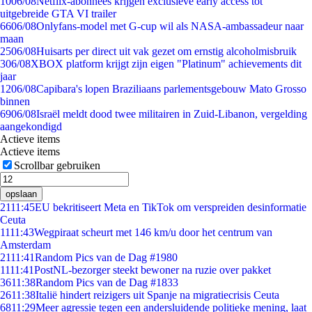
10
06/08
Netflix-abonnees krijgen exclusieve early access tot
uitgebreide GTA VI trailer
66
06/08
Onlyfans-model met G-cup wil als NASA-ambassadeur naar
maan
25
06/08
Huisarts per direct uit vak gezet om ernstig alcoholmisbruik
3
06/08
XBOX platform krijgt zijn eigen "Platinum" achievements dit
jaar
12
06/08
Capibara's lopen Braziliaans parlementsgebouw Mato Grosso
binnen
69
06/08
Israël meldt dood twee militairen in Zuid-Libanon, vergelding
aangekondigd
Actieve items
Actieve items
Scrollbar gebruiken
opslaan
21
11:45
EU bekritiseert Meta en TikTok om verspreiden desinformatie
Ceuta
11
11:43
Wegpiraat scheurt met 146 km/u door het centrum van
Amsterdam
21
11:41
Random Pics van de Dag #1980
11
11:41
PostNL-bezorger steekt bewoner na ruzie over pakket
36
11:38
Random Pics van de Dag #1833
26
11:38
Italië hindert reizigers uit Spanje na migratiecrisis Ceuta
68
11:29
Meer agressie tegen een andersluidende politieke mening, laat