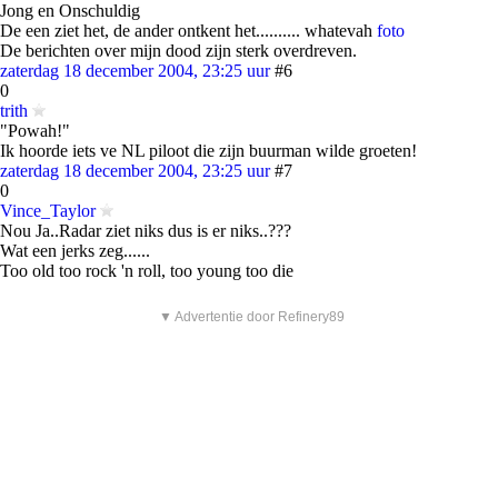
Jong en Onschuldig
De een ziet het, de ander ontkent het.......... whatevah
foto
De berichten over mijn dood zijn sterk overdreven.
zaterdag 18 december 2004, 23:25 uur
#6
0
trith
"Powah!"
Ik hoorde iets ve NL piloot die zijn buurman wilde groeten!
zaterdag 18 december 2004, 23:25 uur
#7
0
Vince_Taylor
Nou Ja..Radar ziet niks dus is er niks..???
Wat een jerks zeg......
Too old too rock 'n roll, too young too die
▼ Advertentie door Refinery89