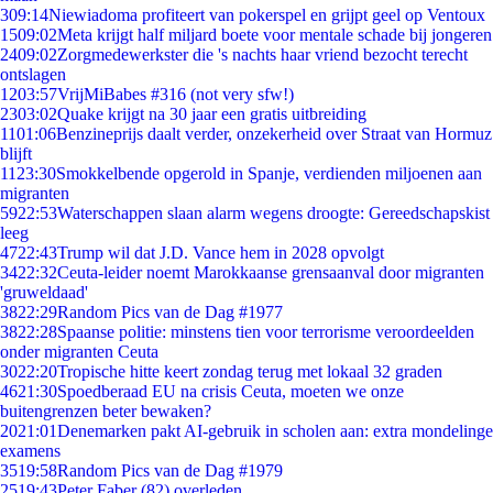
3
09:14
Niewiadoma profiteert van pokerspel en grijpt geel op Ventoux
15
09:02
Meta krijgt half miljard boete voor mentale schade bij jongeren
24
09:02
Zorgmedewerkster die 's nachts haar vriend bezocht terecht
ontslagen
12
03:57
VrijMiBabes #316 (not very sfw!)
23
03:02
Quake krijgt na 30 jaar een gratis uitbreiding
11
01:06
Benzineprijs daalt verder, onzekerheid over Straat van Hormuz
blijft
11
23:30
Smokkelbende opgerold in Spanje, verdienden miljoenen aan
migranten
59
22:53
Waterschappen slaan alarm wegens droogte: Gereedschapskist
leeg
47
22:43
Trump wil dat J.D. Vance hem in 2028 opvolgt
34
22:32
Ceuta-leider noemt Marokkaanse grensaanval door migranten
'gruweldaad'
38
22:29
Random Pics van de Dag #1977
38
22:28
Spaanse politie: minstens tien voor terrorisme veroordeelden
onder migranten Ceuta
30
22:20
Tropische hitte keert zondag terug met lokaal 32 graden
46
21:30
Spoedberaad EU na crisis Ceuta, moeten we onze
buitengrenzen beter bewaken?
20
21:01
Denemarken pakt AI-gebruik in scholen aan: extra mondelinge
examens
35
19:58
Random Pics van de Dag #1979
25
19:43
Peter Faber (82) overleden