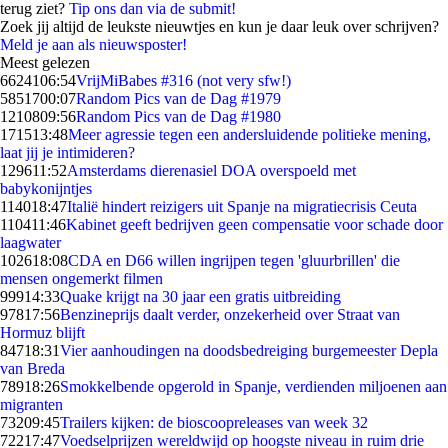
terug ziet?
Tip ons dan via de submit!
Zoek jij altijd de leukste nieuwtjes en kun je daar leuk over schrijven?
Meld je aan als nieuwsposter!
Meest gelezen
66241
06:54
VrijMiBabes #316 (not very sfw!)
58517
00:07
Random Pics van de Dag #1979
12108
09:56
Random Pics van de Dag #1980
1715
13:48
Meer agressie tegen een andersluidende politieke mening,
laat jij je intimideren?
1296
11:52
Amsterdams dierenasiel DOA overspoeld met
babykonijntjes
1140
18:47
Italië hindert reizigers uit Spanje na migratiecrisis Ceuta
1104
11:46
Kabinet geeft bedrijven geen compensatie voor schade door
laagwater
1026
18:08
CDA en D66 willen ingrijpen tegen 'gluurbrillen' die
mensen ongemerkt filmen
999
14:33
Quake krijgt na 30 jaar een gratis uitbreiding
978
17:56
Benzineprijs daalt verder, onzekerheid over Straat van
Hormuz blijft
847
18:31
Vier aanhoudingen na doodsbedreiging burgemeester Depla
van Breda
789
18:26
Smokkelbende opgerold in Spanje, verdienden miljoenen aan
migranten
732
09:45
Trailers kijken: de bioscoopreleases van week 32
722
17:47
Voedselprijzen wereldwijd op hoogste niveau in ruim drie