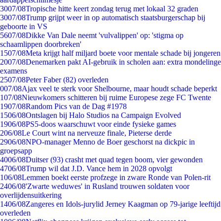
30
07/08
Tropische hitte keert zondag terug met lokaal 32 graden
30
07/08
Trump grijpt weer in op automatisch staatsburgerschap bij
geboorte in VS
56
07/08
Dikke Van Dale neemt 'vulvalippen' op: 'stigma op
schaamlippen doorbreken'
15
07/08
Meta krijgt half miljard boete voor mentale schade bij jongeren
20
07/08
Denemarken pakt AI-gebruik in scholen aan: extra mondelinge
examens
25
07/08
Peter Faber (82) overleden
0
07/08
Ajax veel te sterk voor Shelbourne, maar houdt schade beperkt
1
07/08
Nieuwkomers schitteren bij ruime Europese zege FC Twente
19
07/08
Random Pics van de Dag #1978
15
06/08
Ontslagen bij Halo Studios na Campaign Evolved
19
06/08
PS5-doos waarschuwt voor einde fysieke games
2
06/08
Le Court wint na nerveuze finale, Pieterse derde
29
06/08
NPO-manager Menno de Boer geschorst na dickpic in
groepsapp
40
06/08
Duitser (93) crasht met quad tegen boom, vier gewonden
47
06/08
Trump wil dat J.D. Vance hem in 2028 opvolgt
1
06/08
Lemmen boekt eerste profzege in zware Ronde van Polen-rit
24
06/08
'Zwarte weduwes' in Rusland trouwen soldaten voor
overlijdensuitkering
14
06/08
Zangeres en Idols-jurylid Jerney Kaagman op 79-jarige leeftijd
overleden