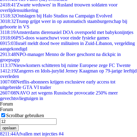
24
18:41
'Zwarte weduwes' in Rusland trouwen soldaten voor
overlijdensuitkering
15
18:32
Ontslagen bij Halo Studios na Campaign Evolved
30
18:32
Trump grijpt weer in op automatisch staatsburgerschap bij
geboorte in VS
31
18:19
Amsterdams dierenasiel DOA overspoeld met babykonijntjes
19
18:06
PS5-doos waarschuwt voor einde fysieke games
69
15:03
Israël meldt dood twee militairen in Zuid-Libanon, vergelding
aangekondigd
29
13:48
NPO-manager Menno de Boer geschorst na dickpic in
groepsapp
1
13:37
Nieuwkomers schitteren bij ruime Europese zege FC Twente
14
12:19
Zangeres en Idols-jurylid Jerney Kaagman op 79-jarige leeftijd
overleden
10
07/08
Netflix-abonnees krijgen exclusieve early access tot
uitgebreide GTA VI trailer
26
07/08
NAVO zet wegens Russische provocatie 250% meer
gevechtsvliegtuigen in
Forum
Forum
Scrollbar gebruiken
opslaan
82
11:44
Afvallen met injecties #4