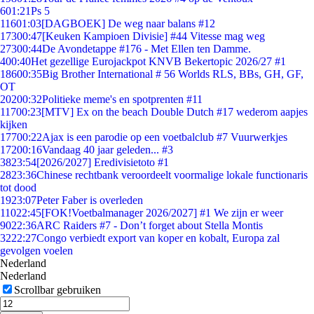
6
01:21
Ps 5
116
01:03
[DAGBOEK] De weg naar balans #12
173
00:47
[Keuken Kampioen Divisie] #44 Vitesse mag weg
273
00:44
De Avondetappe #176 - Met Ellen ten Damme.
4
00:40
Het gezellige Eurojackpot KNVB Bekertopic 2026/27 #1
186
00:35
Big Brother International # 56 Worlds RLS, BBs, GH, GF,
OT
202
00:32
Politieke meme's en spotprenten #11
117
00:23
[MTV] Ex on the beach Double Dutch #17 wederom aapjes
kijken
177
00:22
Ajax is een parodie op een voetbalclub #7 Vuurwerkjes
172
00:16
Vandaag 40 jaar geleden... #3
38
23:54
[2026/2027] Eredivisietoto #1
28
23:36
Chinese rechtbank veroordeelt voormalige lokale functionaris
tot dood
19
23:07
Peter Faber is overleden
110
22:45
[FOK!Voetbalmanager 2026/2027] #1 We zijn er weer
90
22:36
ARC Raiders #7 - Don’t forget about Stella Montis
32
22:27
Congo verbiedt export van koper en kobalt, Europa zal
gevolgen voelen
Nederland
Nederland
Scrollbar gebruiken