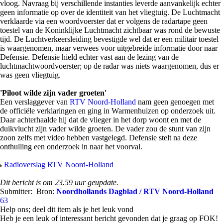
vloog. Navraag bij verschillende instanties leverde aanvankelijk echter
geen informatie op over de identiteit van het vliegtuig. De Luchtmacht
verklaarde via een woordvoerster dat er volgens de radartape geen
toestel van de Koninklijke Luchtmacht zichtbaar was rond de bewuste
tijd. De Luchtverkeersleiding bevestigde wel dat er een militair toestel
is waargenomen, maar verwees voor uitgebreide informatie door naar
Defensie. Defensie hield echter vast aan de lezing van de
luchtmachtwoordvoerster; op de radar was niets waargenomen, dus er
was geen vliegtuig.
'Piloot wilde zijn vader groeten'
Een verslaggever van
RTV Noord-Holland
nam geen genoegen met
de officiële verklaringen en ging in Warmenhuizen op onderzoek uit.
Daar achterhaalde hij dat de vlieger in het dorp woont en met de
duikvlucht zijn vader wilde groeten. De vader zou de stunt van zijn
zoon zelfs met video hebben vastgelegd. Defensie stelt na deze
onthulling een onderzoek in naar het voorval.
Radioverslag RTV Noord-Holland
Dit bericht is om 23.59 uur geupdate.
Submitter:
Bron:
Noordhollands Dagblad / RTV Noord-Holland
63
Help ons; deel dit item als je het leuk vond
Heb je een leuk of interessant bericht gevonden dat je graag op FOK!