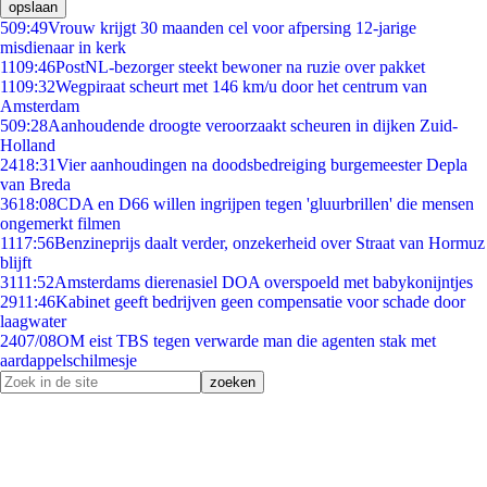
opslaan
5
09:49
Vrouw krijgt 30 maanden cel voor afpersing 12-jarige
misdienaar in kerk
11
09:46
PostNL-bezorger steekt bewoner na ruzie over pakket
11
09:32
Wegpiraat scheurt met 146 km/u door het centrum van
Amsterdam
5
09:28
Aanhoudende droogte veroorzaakt scheuren in dijken Zuid-
Holland
24
18:31
Vier aanhoudingen na doodsbedreiging burgemeester Depla
van Breda
36
18:08
CDA en D66 willen ingrijpen tegen 'gluurbrillen' die mensen
ongemerkt filmen
11
17:56
Benzineprijs daalt verder, onzekerheid over Straat van Hormuz
blijft
31
11:52
Amsterdams dierenasiel DOA overspoeld met babykonijntjes
29
11:46
Kabinet geeft bedrijven geen compensatie voor schade door
laagwater
24
07/08
OM eist TBS tegen verwarde man die agenten stak met
aardappelschilmesje