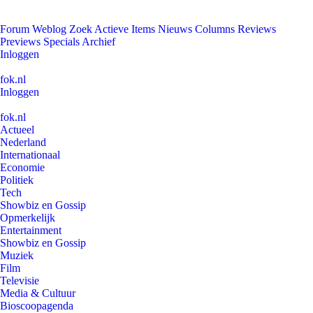
Forum
Weblog
Zoek
Actieve Items
Nieuws
Columns
Reviews
Previews
Specials
Archief
Inloggen
fok.nl
Inloggen
fok.nl
Actueel
Nederland
Internationaal
Economie
Politiek
Tech
Showbiz en Gossip
Opmerkelijk
Entertainment
Showbiz en Gossip
Muziek
Film
Televisie
Media & Cultuur
Bioscoopagenda