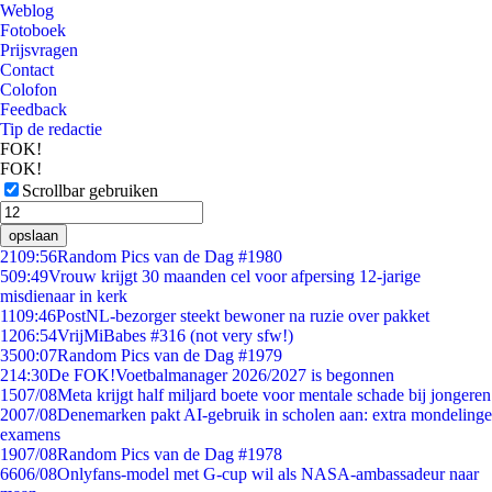
Weblog
Fotoboek
Prijsvragen
Contact
Colofon
Feedback
Tip de redactie
FOK!
FOK!
Scrollbar gebruiken
opslaan
21
09:56
Random Pics van de Dag #1980
5
09:49
Vrouw krijgt 30 maanden cel voor afpersing 12-jarige
misdienaar in kerk
11
09:46
PostNL-bezorger steekt bewoner na ruzie over pakket
12
06:54
VrijMiBabes #316 (not very sfw!)
35
00:07
Random Pics van de Dag #1979
2
14:30
De FOK!Voetbalmanager 2026/2027 is begonnen
15
07/08
Meta krijgt half miljard boete voor mentale schade bij jongeren
20
07/08
Denemarken pakt AI-gebruik in scholen aan: extra mondelinge
examens
19
07/08
Random Pics van de Dag #1978
66
06/08
Onlyfans-model met G-cup wil als NASA-ambassadeur naar