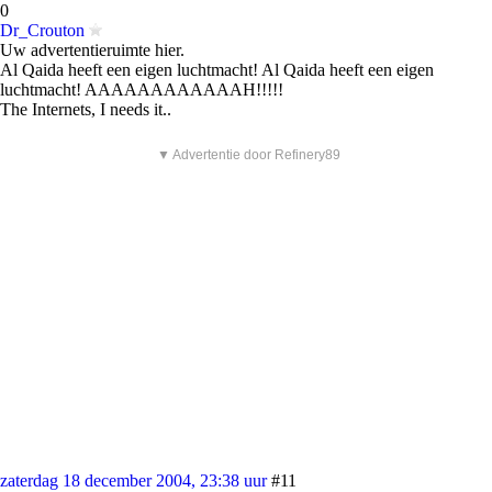
0
Dr_Crouton
Uw advertentieruimte hier.
Al Qaida heeft een eigen luchtmacht! Al Qaida heeft een eigen
luchtmacht! AAAAAAAAAAAAH!!!!!
The Internets, I needs it..
▼ Advertentie door Refinery89
zaterdag 18 december 2004, 23:38 uur
#11