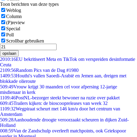
Toon berichten van deze types
Weblog
Column
(P)review
Special
Poll
Scrollbar gebruiken
opslaan
20
10:16
EU bekritiseert Meta en TikTok om verspreiden desinformatie
Ceuta
21
09:56
Random Pics van de Dag #1980
14
09:53
Houthi's vallen Saoedi-Arabië en Jemen aan, dreigen met
blokkade olieroute
5
09:49
Vrouw krijgt 30 maanden cel voor afpersing 12-jarige
misdienaar in kerk
11
09:46
PostNL-bezorger steekt bewoner na ruzie over pakket
6
09:45
Trailers kijken: de bioscoopreleases van week 32
11
09:32
Wegpiraat scheurt met 146 km/u door het centrum van
Amsterdam
5
09:28
Aanhoudende droogte veroorzaakt scheuren in dijken Zuid-
Holland
0
08:59
Van de Zandschulp overleeft matchpoints, ook Griekspoor
verder in Montreal