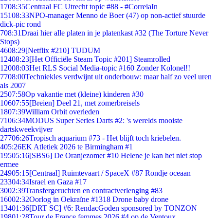
17
08:35
Centraal FC Utrecht topic #88 - #CorreiaIn
151
08:33
NPO-manager Menno de Boer (47) op non-actief stuurde
dick-pic rond
7
08:31
Draai hier alle platen in je platenkast #32 (The Torture Never
Stops)
46
08:29
[Netflix #210] TUDUM
124
08:23
[Het Officiële Steam Topic #201] Steamrolled
120
08:03
Het RLS Social Media-topic #160 Zonder Kolonel!!
77
08:00
Techniekles verdwijnt uit onderbouw: maar half zo veel uren
als 2007
25
07:58
Op vakantie met (kleine) kinderen #30
106
07:55
[Breien] Deel 21, met zomerbreisels
18
07:39
William Orbit overleden
71
06:34
MODUS Super Series Darts #2: 's werelds mooiste
dartskweekvijver
277
06:26
Tropisch aquarium #73 - Het blijft toch kriebelen.
4
05:26
EK Atletiek 2026 te Birmingham #1
195
05:16
[SBS6] De Oranjezomer #10 Helene je kan het niet stop
ermee
249
05:15
[Centraal] Ruimtevaart / SpaceX #87 Rondje oceaan
233
04:34
Israel en Gaza #17
30
02:39
Transfergeruchten en contractverlenging #83
160
02:32
Oorlog in Oekraïne #1318 Drone baby drone
134
01:36
[DRT SC] #6: RendacGoden sponsored by TONZON
198
01:28
Tour de France femmes 2026 #4 op de Ventoux