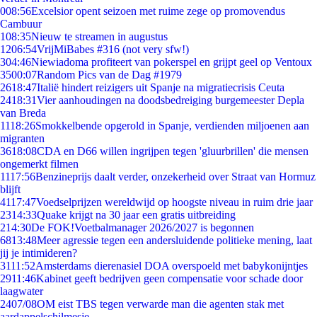
0
08:56
Excelsior opent seizoen met ruime zege op promovendus
Cambuur
1
08:35
Nieuw te streamen in augustus
12
06:54
VrijMiBabes #316 (not very sfw!)
3
04:46
Niewiadoma profiteert van pokerspel en grijpt geel op Ventoux
35
00:07
Random Pics van de Dag #1979
26
18:47
Italië hindert reizigers uit Spanje na migratiecrisis Ceuta
24
18:31
Vier aanhoudingen na doodsbedreiging burgemeester Depla
van Breda
11
18:26
Smokkelbende opgerold in Spanje, verdienden miljoenen aan
migranten
36
18:08
CDA en D66 willen ingrijpen tegen 'gluurbrillen' die mensen
ongemerkt filmen
11
17:56
Benzineprijs daalt verder, onzekerheid over Straat van Hormuz
blijft
41
17:47
Voedselprijzen wereldwijd op hoogste niveau in ruim drie jaar
23
14:33
Quake krijgt na 30 jaar een gratis uitbreiding
2
14:30
De FOK!Voetbalmanager 2026/2027 is begonnen
68
13:48
Meer agressie tegen een andersluidende politieke mening, laat
jij je intimideren?
31
11:52
Amsterdams dierenasiel DOA overspoeld met babykonijntjes
29
11:46
Kabinet geeft bedrijven geen compensatie voor schade door
laagwater
24
07/08
OM eist TBS tegen verwarde man die agenten stak met
aardappelschilmesje