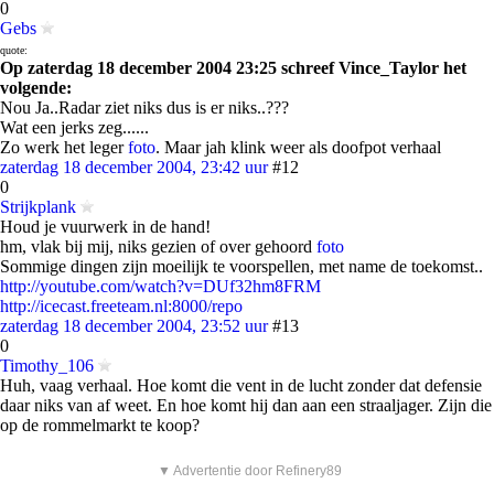
0
Gebs
quote:
Op zaterdag 18 december 2004 23:25 schreef Vince_Taylor het
volgende:
Nou Ja..Radar ziet niks dus is er niks..???
Wat een jerks zeg......
Zo werk het leger
foto
. Maar jah klink weer als doofpot verhaal
zaterdag 18 december 2004, 23:42 uur
#12
0
Strijkplank
Houd je vuurwerk in de hand!
hm, vlak bij mij, niks gezien of over gehoord
foto
Sommige dingen zijn moeilijk te voorspellen, met name de toekomst..
http://youtube.com/watch?v=DUf32hm8FRM
http://icecast.freeteam.nl:8000/repo
zaterdag 18 december 2004, 23:52 uur
#13
0
Timothy_106
Huh, vaag verhaal. Hoe komt die vent in de lucht zonder dat defensie
daar niks van af weet. En hoe komt hij dan aan een straaljager. Zijn die
op de rommelmarkt te koop?
▼ Advertentie door Refinery89