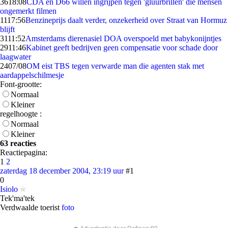
36
18:08
CDA en D66 willen ingrijpen tegen 'gluurbrillen' die mensen
ongemerkt filmen
11
17:56
Benzineprijs daalt verder, onzekerheid over Straat van Hormuz
blijft
31
11:52
Amsterdams dierenasiel DOA overspoeld met babykonijntjes
29
11:46
Kabinet geeft bedrijven geen compensatie voor schade door
laagwater
24
07/08
OM eist TBS tegen verwarde man die agenten stak met
aardappelschilmesje
Font-grootte:
Normaal
Kleiner
regelhoogte :
Normaal
Kleiner
63 reacties
Reactiepagina:
1
2
zaterdag 18 december 2004, 23:19 uur
#1
0
Isiolo
Tek'ma'tek
Verdwaalde toerist
foto