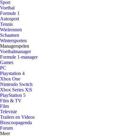
Sport
Voetbal
Formule 1
Autosport
Tennis
Wielrennen
Schaatsen
Wintersporten
Managerspelen
Voetbalmanager
Formule 1-manager
Games
PC
Playstation 4
Xbox One
Nintendo Switch
Xbox Series X|S
PlayStation 5
Film & TV
Film
Televisie
Trailers en Videos
Bioscoopagenda
Forum
Meer