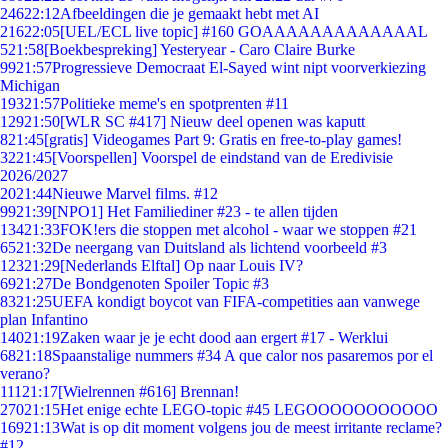
246
22:12
Afbeeldingen die je gemaakt hebt met AI
216
22:05
[UEL/ECL live topic] #160 GOAAAAAAAAAAAAAL
5
21:58
[Boekbespreking] Yesteryear - Caro Claire Burke
99
21:57
Progressieve Democraat El-Sayed wint nipt voorverkiezing
Michigan
193
21:57
Politieke meme's en spotprenten #11
129
21:50
[WLR SC #417] Nieuw deel openen was kaputt
8
21:45
[gratis] Videogames Part 9: Gratis en free-to-play games!
32
21:45
[Voorspellen] Voorspel de eindstand van de Eredivisie
2026/2027
20
21:44
Nieuwe Marvel films. #12
99
21:39
[NPO1] Het Familiediner #23 - te allen tijden
134
21:33
FOK!ers die stoppen met alcohol - waar we stoppen #21
65
21:32
De neergang van Duitsland als lichtend voorbeeld #3
123
21:29
[Nederlands Elftal] Op naar Louis IV?
69
21:27
De Bondgenoten Spoiler Topic #3
83
21:25
UEFA kondigt boycot van FIFA-competities aan vanwege
plan Infantino
140
21:19
Zaken waar je je echt dood aan ergert #17 - Werklui
68
21:18
Spaanstalige nummers #34 A que calor nos pasaremos por el
verano?
111
21:17
[Wielrennen #616] Brennan!
270
21:15
Het enige echte LEGO-topic #45 LEGOOOOOOOOOOO
169
21:13
Wat is op dit moment volgens jou de meest irritante reclame?
#12