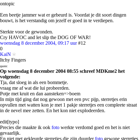
ontopic
Een beetje jammer wat er gebeurd is. Voordat je dit soort dingen
bouwt, is het verstandig om jezelf er goed in te verdiepen.
Sterkte voor de gewonden.
Cry HAVOC and let slip the DOG OF WAR!
woensdag 8 december 2004, 09:17 uur
#12
0
KaiN
Itchy Fingers
quote:
Op woensdag 8 december 2004 08:55 schreef MDKme2 het
volgende:
Tja, dat sloeg in als een bommetje.
vraag me af wat die lui probeerden.
Potje met kruit en dan aansteken=>boem
In mijn tijd ging dat nog gewoon met een pvc pijp, sterretjes erin
opvullen met watten kon je met 1 pakje sterretjes een compleete straat
in de nevel mee zetten. En het kon niet explodeerden.
edit[typo]
Precies die maakte ik ook
foto
werkte verdomd goed en het is niet
gevaarlijk.
En niet met gekleurde sterretjes die zijn duurder
foto
gewone sterretjes