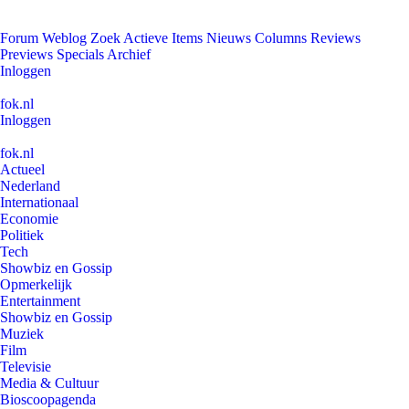
Forum
Weblog
Zoek
Actieve Items
Nieuws
Columns
Reviews
Previews
Specials
Archief
Inloggen
fok.nl
Inloggen
fok.nl
Actueel
Nederland
Internationaal
Economie
Politiek
Tech
Showbiz en Gossip
Opmerkelijk
Entertainment
Showbiz en Gossip
Muziek
Film
Televisie
Media & Cultuur
Bioscoopagenda