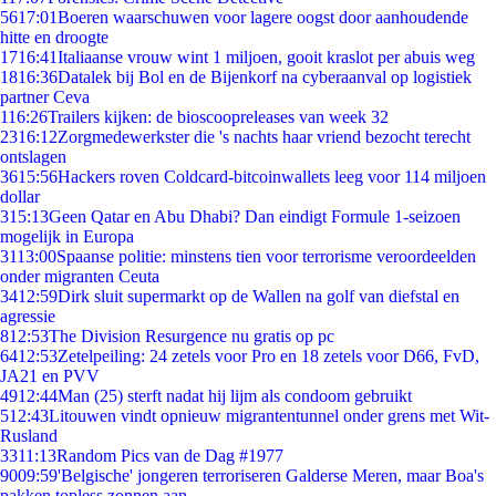
56
17:01
Boeren waarschuwen voor lagere oogst door aanhoudende
hitte en droogte
17
16:41
Italiaanse vrouw wint 1 miljoen, gooit kraslot per abuis weg
18
16:36
Datalek bij Bol en de Bijenkorf na cyberaanval op logistiek
partner Ceva
1
16:26
Trailers kijken: de bioscoopreleases van week 32
23
16:12
Zorgmedewerkster die 's nachts haar vriend bezocht terecht
ontslagen
36
15:56
Hackers roven Coldcard-bitcoinwallets leeg voor 114 miljoen
dollar
3
15:13
Geen Qatar en Abu Dhabi? Dan eindigt Formule 1-seizoen
mogelijk in Europa
31
13:00
Spaanse politie: minstens tien voor terrorisme veroordeelden
onder migranten Ceuta
34
12:59
Dirk sluit supermarkt op de Wallen na golf van diefstal en
agressie
8
12:53
The Division Resurgence nu gratis op pc
64
12:53
Zetelpeiling: 24 zetels voor Pro en 18 zetels voor D66, FvD,
JA21 en PVV
49
12:44
Man (25) sterft nadat hij lijm als condoom gebruikt
5
12:43
Litouwen vindt opnieuw migrantentunnel onder grens met Wit-
Rusland
33
11:13
Random Pics van de Dag #1977
90
09:59
'Belgische' jongeren terroriseren Galderse Meren, maar Boa's
pakken topless zonnen aan