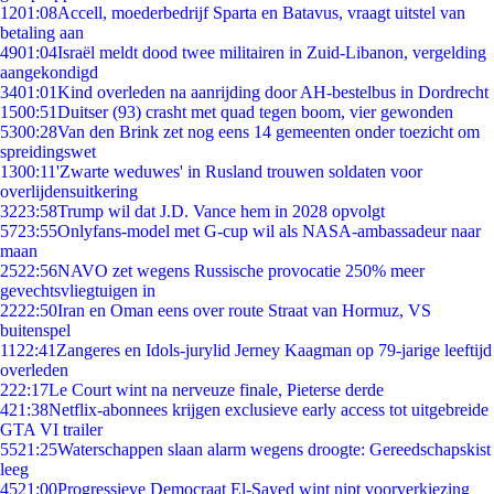
12
01:08
Accell, moederbedrijf Sparta en Batavus, vraagt uitstel van
betaling aan
49
01:04
Israël meldt dood twee militairen in Zuid-Libanon, vergelding
aangekondigd
34
01:01
Kind overleden na aanrijding door AH-bestelbus in Dordrecht
15
00:51
Duitser (93) crasht met quad tegen boom, vier gewonden
53
00:28
Van den Brink zet nog eens 14 gemeenten onder toezicht om
spreidingswet
13
00:11
'Zwarte weduwes' in Rusland trouwen soldaten voor
overlijdensuitkering
32
23:58
Trump wil dat J.D. Vance hem in 2028 opvolgt
57
23:55
Onlyfans-model met G-cup wil als NASA-ambassadeur naar
maan
25
22:56
NAVO zet wegens Russische provocatie 250% meer
gevechtsvliegtuigen in
22
22:50
Iran en Oman eens over route Straat van Hormuz, VS
buitenspel
11
22:41
Zangeres en Idols-jurylid Jerney Kaagman op 79-jarige leeftijd
overleden
2
22:17
Le Court wint na nerveuze finale, Pieterse derde
4
21:38
Netflix-abonnees krijgen exclusieve early access tot uitgebreide
GTA VI trailer
55
21:25
Waterschappen slaan alarm wegens droogte: Gereedschapskist
leeg
45
21:00
Progressieve Democraat El-Sayed wint nipt voorverkiezing