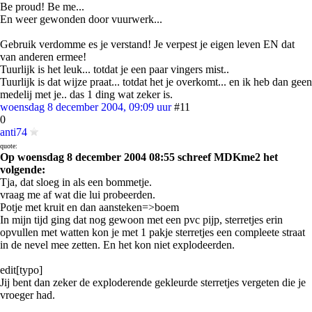
Be proud! Be me...
En weer gewonden door vuurwerk...
Gebruik verdomme es je verstand! Je verpest je eigen leven EN dat
van anderen ermee!
Tuurlijk is het leuk... totdat je een paar vingers mist..
Tuurlijk is dat wijze praat... totdat het je overkomt... en ik heb dan geen
medelij met je.. das 1 ding wat zeker is.
woensdag 8 december 2004, 09:09 uur
#11
0
anti74
quote:
Op woensdag 8 december 2004 08:55 schreef MDKme2 het
volgende:
Tja, dat sloeg in als een bommetje.
vraag me af wat die lui probeerden.
Potje met kruit en dan aansteken=>boem
In mijn tijd ging dat nog gewoon met een pvc pijp, sterretjes erin
opvullen met watten kon je met 1 pakje sterretjes een compleete straat
in de nevel mee zetten. En het kon niet explodeerden.
edit[typo]
Jij bent dan zeker de exploderende gekleurde sterretjes vergeten die je
vroeger had.