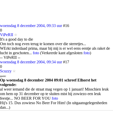
woensdag 8 december 2004, 09:33 uur
#16
0
ViPeRII
It's a good day to die
Om toch nog even terug te komen over die sterretjes...
WErkt inderdaad prima, maar bij mij is er wel eens eentje als raket de
lucht in geschoten...
foto
(Verkeerde kant afgesloten
foto
)
-- ViPeRII --
woensdag 8 december 2004, 09:34 uur
#17
0
Scuzzy
quote:
Op woensdag 8 december 2004 09:01 schreef Elhorst het
volgende:
al weer iemand die de straat mag vegen op 1 januari! Misschien leuk
om hem op 31 december op te sluiten mist hij zowiezo een leuk
feestje... NO BEER FOR YOU
foto
Hij's 15. Dus zowieso No Beer For Him! (In uitgaansgelegenheden
dan...)
Dat soort mensen mogen ze van mij hard aanpakken. Voor hetzelfde