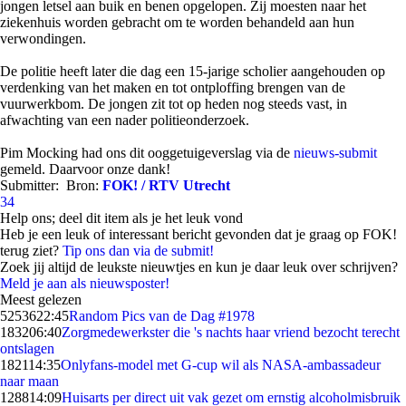
jongen letsel aan buik en benen opgelopen. Zij moesten naar het
ziekenhuis worden gebracht om te worden behandeld aan hun
verwondingen.
De politie heeft later die dag een 15-jarige scholier aangehouden op
verdenking van het maken en tot ontploffing brengen van de
vuurwerkbom. De jongen zit tot op heden nog steeds vast, in
afwachting van een nader politieonderzoek.
Pim Mocking had ons dit ooggetuigeverslag via de
nieuws-submit
gemeld. Daarvoor onze dank!
Submitter:
Bron:
FOK! / RTV Utrecht
34
Help ons; deel dit item als je het leuk vond
Heb je een leuk of interessant bericht gevonden dat je graag op FOK!
terug ziet?
Tip ons dan via de submit!
Zoek jij altijd de leukste nieuwtjes en kun je daar leuk over schrijven?
Meld je aan als nieuwsposter!
Meest gelezen
52536
22:45
Random Pics van de Dag #1978
1832
06:40
Zorgmedewerkster die 's nachts haar vriend bezocht terecht
ontslagen
1821
14:35
Onlyfans-model met G-cup wil als NASA-ambassadeur
naar maan
1288
14:09
Huisarts per direct uit vak gezet om ernstig alcoholmisbruik