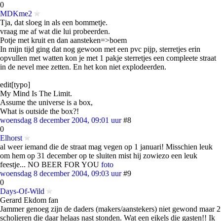
0
MDKme2
Tja, dat sloeg in als een bommetje.
vraag me af wat die lui probeerden.
Potje met kruit en dan aansteken=>boem
In mijn tijd ging dat nog gewoon met een pvc pijp, sterretjes erin
opvullen met watten kon je met 1 pakje sterretjes een compleete straat
in de nevel mee zetten. En het kon niet explodeerden.
edit[typo]
My Mind Is The Limit.
Assume the universe is a box,
What is outside the box?!
woensdag 8 december 2004, 09:01 uur
#8
0
Elhorst
al weer iemand die de straat mag vegen op 1 januari! Misschien leuk
om hem op 31 december op te sluiten mist hij zowiezo een leuk
feestje... NO BEER FOR YOU
foto
woensdag 8 december 2004, 09:03 uur
#9
0
Days-Of-Wild
Gerard Ekdom fan
Jammer genoeg zijn de daders (makers/aanstekers) niet gewond maar 2
scholieren die daar helaas nast stonden. Wat een eikels die gasten!! Ik