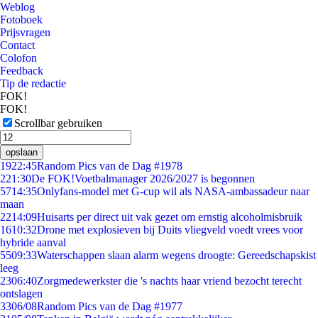
Weblog
Fotoboek
Prijsvragen
Contact
Colofon
Feedback
Tip de redactie
FOK!
FOK!
Scrollbar gebruiken
opslaan
19
22:45
Random Pics van de Dag #1978
2
21:30
De FOK!Voetbalmanager 2026/2027 is begonnen
57
14:35
Onlyfans-model met G-cup wil als NASA-ambassadeur naar
maan
22
14:09
Huisarts per direct uit vak gezet om ernstig alcoholmisbruik
16
10:32
Drone met explosieven bij Duits vliegveld voedt vrees voor
hybride aanval
55
09:33
Waterschappen slaan alarm wegens droogte: Gereedschapskist
leeg
23
06:40
Zorgmedewerkster die 's nachts haar vriend bezocht terecht
ontslagen
33
06/08
Random Pics van de Dag #1977