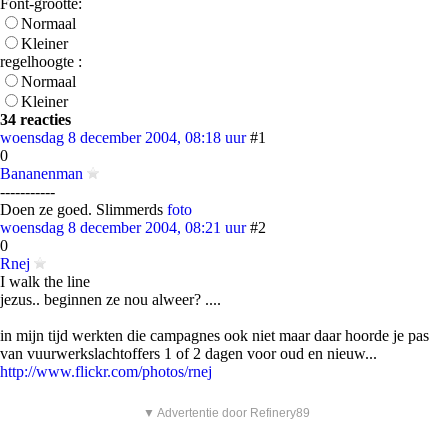
Font-grootte:
Normaal
Kleiner
regelhoogte :
Normaal
Kleiner
34 reacties
woensdag 8 december 2004, 08:18 uur
#1
0
Bananenman
-----------
Doen ze goed. Slimmerds
foto
woensdag 8 december 2004, 08:21 uur
#2
0
Rnej
I walk the line
jezus.. beginnen ze nou alweer? ....
in mijn tijd werkten die campagnes ook niet maar daar hoorde je pas
van vuurwerkslachtoffers 1 of 2 dagen voor oud en nieuw...
http://www.flickr.com/photos/rnej
▼ Advertentie door Refinery89