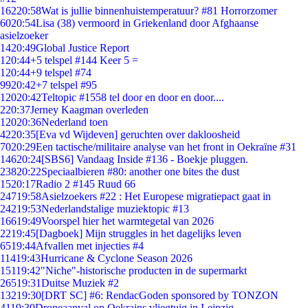
162
20:58
Wat is jullie binnenhuistemperatuur? #81 Horrorzomer
60
20:54
Lisa (38) vermoord in Griekenland door Afghaanse
asielzoeker
14
20:49
Global Justice Report
1
20:44
+5 telspel #144 Keer 5 =
1
20:44
+9 telspel #74
99
20:42
+7 telspel #95
120
20:42
Teltopic #1558 tel door en door en door....
2
20:37
Jerney Kaagman overleden
120
20:36
Nederland toen
42
20:35
[Eva vd Wijdeven] geruchten over dakloosheid
70
20:29
Een tactische/militaire analyse van het front in Oekraïne #31
146
20:24
[SBS6] Vandaag Inside #136 - Boekje pluggen.
238
20:22
Speciaalbieren #80: another one bites the dust
15
20:17
Radio 2 #145 Ruud 66
247
19:58
Asielzoekers #22 : Het Europese migratiepact gaat in
242
19:53
Nederlandstalige muziektopic #13
166
19:49
Voorspel hier het warmtegetal van 2026
22
19:45
[Dagboek] Mijn struggles in het dagelijks leven
65
19:44
Afvallen met injecties #4
114
19:43
Hurricane & Cyclone Season 2026
151
19:42
"Niche"-historische producten in de supermarkt
265
19:31
Duitse Muziek #2
132
19:30
[DRT SC] #6: RendacGoden sponsored by TONZON
41
19:30
Droneaanval op Oekrains vliegtuig in Leipzig