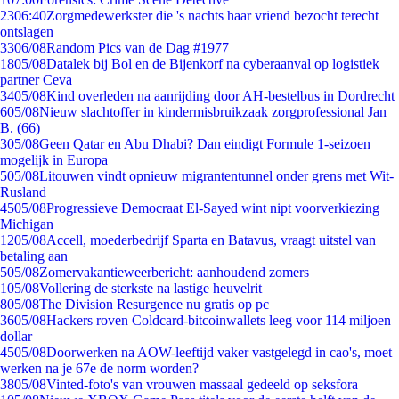
23
06:40
Zorgmedewerkster die 's nachts haar vriend bezocht terecht
ontslagen
33
06/08
Random Pics van de Dag #1977
18
05/08
Datalek bij Bol en de Bijenkorf na cyberaanval op logistiek
partner Ceva
34
05/08
Kind overleden na aanrijding door AH-bestelbus in Dordrecht
6
05/08
Nieuw slachtoffer in kindermisbruikzaak zorgprofessional Jan
B. (66)
3
05/08
Geen Qatar en Abu Dhabi? Dan eindigt Formule 1-seizoen
mogelijk in Europa
5
05/08
Litouwen vindt opnieuw migrantentunnel onder grens met Wit-
Rusland
45
05/08
Progressieve Democraat El-Sayed wint nipt voorverkiezing
Michigan
12
05/08
Accell, moederbedrijf Sparta en Batavus, vraagt uitstel van
betaling aan
5
05/08
Zomervakantieweerbericht: aanhoudend zomers
1
05/08
Vollering de sterkste na lastige heuvelrit
8
05/08
The Division Resurgence nu gratis op pc
36
05/08
Hackers roven Coldcard-bitcoinwallets leeg voor 114 miljoen
dollar
45
05/08
Doorwerken na AOW-leeftijd vaker vastgelegd in cao's, moet
werken na je 67e de norm worden?
38
05/08
Vinted-foto's van vrouwen massaal gedeeld op seksfora