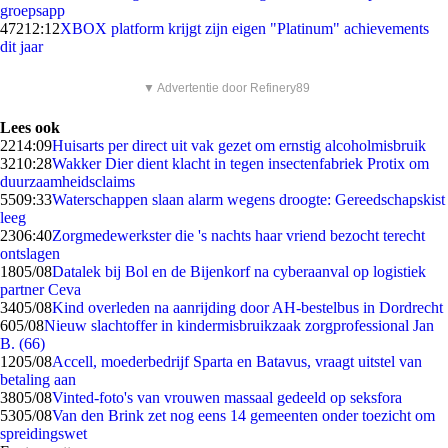
groepsapp
472
12:12
XBOX platform krijgt zijn eigen "Platinum" achievements
dit jaar
▼ Advertentie door Refinery89
Lees ook
22
14:09
Huisarts per direct uit vak gezet om ernstig alcoholmisbruik
32
10:28
Wakker Dier dient klacht in tegen insectenfabriek Protix om
duurzaamheidsclaims
55
09:33
Waterschappen slaan alarm wegens droogte: Gereedschapskist
leeg
23
06:40
Zorgmedewerkster die 's nachts haar vriend bezocht terecht
ontslagen
18
05/08
Datalek bij Bol en de Bijenkorf na cyberaanval op logistiek
partner Ceva
34
05/08
Kind overleden na aanrijding door AH-bestelbus in Dordrecht
6
05/08
Nieuw slachtoffer in kindermisbruikzaak zorgprofessional Jan
B. (66)
12
05/08
Accell, moederbedrijf Sparta en Batavus, vraagt uitstel van
betaling aan
38
05/08
Vinted-foto's van vrouwen massaal gedeeld op seksfora
53
05/08
Van den Brink zet nog eens 14 gemeenten onder toezicht om
spreidingswet