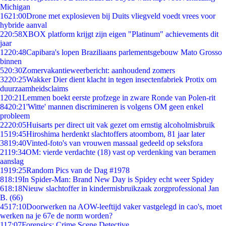
Michigan
16
21:00
Drone met explosieven bij Duits vliegveld voedt vrees voor
hybride aanval
2
20:58
XBOX platform krijgt zijn eigen "Platinum" achievements dit
jaar
12
20:48
Capibara's lopen Braziliaans parlementsgebouw Mato Grosso
binnen
5
20:30
Zomervakantieweerbericht: aanhoudend zomers
32
20:25
Wakker Dier dient klacht in tegen insectenfabriek Protix om
duurzaamheidsclaims
1
20:21
Lemmen boekt eerste profzege in zware Ronde van Polen-rit
84
20:21
'Witte' mannen discrimineren is volgens OM geen enkel
probleem
22
20:05
Huisarts per direct uit vak gezet om ernstig alcoholmisbruik
15
19:45
Hiroshima herdenkt slachtoffers atoombom, 81 jaar later
38
19:40
Vinted-foto's van vrouwen massaal gedeeld op seksfora
21
19:34
OM: vierde verdachte (18) vast op verdenking van beramen
aanslag
19
19:25
Random Pics van de Dag #1978
8
18:19
In Spider-Man: Brand New Day is Spidey echt weer Spidey
6
18:18
Nieuw slachtoffer in kindermisbruikzaak zorgprofessional Jan
B. (66)
45
17:10
Doorwerken na AOW-leeftijd vaker vastgelegd in cao's, moet
werken na je 67e de norm worden?
1
17:07
Forensics: Crime Scene Detective