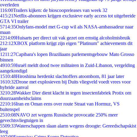
overleden
1
16:00
Trailers kijken: de bioscoopreleases van week 32
4
15:21
Netflix-abonnees krijgen exclusieve early access tot uitgebreide
GTA VI trailer
57
14:35
Onlyfans-model met G-cup wil als NASA-ambassadeur naar
maan
22
14:09
Huisarts per direct uit vak gezet om ernstig alcoholmisbruik
2
12:12
XBOX platform krijgt zijn eigen "Platinum" achievements dit
jaar
12
11:27
Capibara's lopen Braziliaans parlementsgebouw Mato Grosso
binnen
49
10:59
Israël meldt dood twee militairen in Zuid-Libanon, vergelding
aangekondigd
15
10:48
Hiroshima herdenkt slachtoffers atoombom, 81 jaar later
16
10:32
Drone met explosieven bij Duits vliegveld voedt vrees voor
hybride aanval
32
10:28
Wakker Dier dient klacht in tegen insectenfabriek Protix om
duurzaamheidsclaims
22
10:16
Iran en Oman eens over route Straat van Hormuz, VS
buitenspel
25
10:08
NAVO zet wegens Russische provocatie 250% meer
gevechtsvliegtuigen in
55
09:33
Waterschappen slaan alarm wegens droogte: Gereedschapskist
leeg
1
07:00
Forensics: Crime Scene Detective