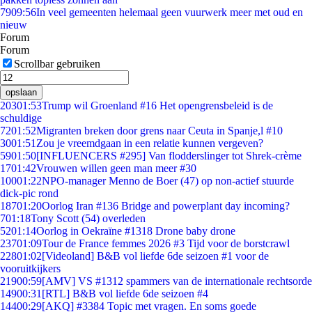
79
09:56
In veel gemeenten helemaal geen vuurwerk meer met oud en
nieuw
Forum
Forum
Scrollbar gebruiken
opslaan
203
01:53
Trump wil Groenland #16 Het opengrensbeleid is de
schuldige
72
01:52
Migranten breken door grens naar Ceuta in Spanje,l #10
30
01:51
Zou je vreemdgaan in een relatie kunnen vergeven?
59
01:50
[INFLUENCERS #295] Van flodderslinger tot Shrek-crème
17
01:42
Vrouwen willen geen man meer #30
100
01:22
NPO-manager Menno de Boer (47) op non-actief stuurde
dick-pic rond
187
01:20
Oorlog Iran #136 Bridge and powerplant day incoming?
7
01:18
Tony Scott (54) overleden
52
01:14
Oorlog in Oekraïne #1318 Drone baby drone
237
01:09
Tour de France femmes 2026 #3 Tijd voor de borstcrawl
228
01:02
[Videoland] B&B vol liefde 6de seizoen #1 voor de
vooruitkijkers
219
00:59
[AMV] VS #1312 spammers van de internationale rechtsorde
149
00:31
[RTL] B&B vol liefde 6de seizoen #4
144
00:29
[AKQ] #3384 Topic met vragen. En soms goede