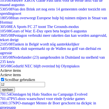
1
05/08
Nieuwe XBOX Game Pass titels voor de eerste helft van de
maand augustus
53
05/08
Van den Brink zet nog eens 14 gemeenten onder toezicht om
spreidingswet
18
05/08
Iran overweegt Europese hulp bij ruimen mijnen in Straat van
Hormuz
3
05/08
EA Sports FC 27 toont The Grounds-modus
1
05/08
Gears of War: E-Day open beta begint 6 augustus
36
05/08
Pentagon verbruikt meer raketten dan kan worden aangevuld,
tekort dreigt
21
05/08
Tanken in België wordt nóg aantrekkelijker
34
05/08
Dirk sluit supermarkt op de Wallen na golf van diefstal en
agressie
13
05/08
Nederlander (23) aangehouden in Duitsland na snelheid van
235 km/u
3
05/08
Gedurfd NEC blijft overeind bij Olympiakos
Actieve items
Actieve items
Scrollbar gebruiken
opslaan
7
01:54
Ontslagen bij Halo Studios na Campaign Evolved
7
01:47
PS5-doos waarschuwt voor einde fysieke games
19
01:37
NPO-manager Menno de Boer geschorst na dickpic in
groepsapp