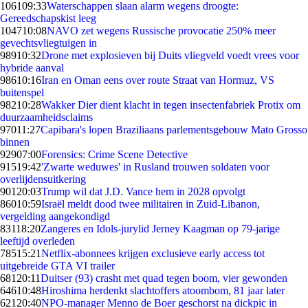
1061
09:33
Waterschappen slaan alarm wegens droogte:
Gereedschapskist leeg
1047
10:08
NAVO zet wegens Russische provocatie 250% meer
gevechtsvliegtuigen in
989
10:32
Drone met explosieven bij Duits vliegveld voedt vrees voor
hybride aanval
986
10:16
Iran en Oman eens over route Straat van Hormuz, VS
buitenspel
982
10:28
Wakker Dier dient klacht in tegen insectenfabriek Protix om
duurzaamheidsclaims
970
11:27
Capibara's lopen Braziliaans parlementsgebouw Mato Grosso
binnen
929
07:00
Forensics: Crime Scene Detective
915
19:42
'Zwarte weduwes' in Rusland trouwen soldaten voor
overlijdensuitkering
901
20:03
Trump wil dat J.D. Vance hem in 2028 opvolgt
860
10:59
Israël meldt dood twee militairen in Zuid-Libanon,
vergelding aangekondigd
831
18:20
Zangeres en Idols-jurylid Jerney Kaagman op 79-jarige
leeftijd overleden
785
15:21
Netflix-abonnees krijgen exclusieve early access tot
uitgebreide GTA VI trailer
681
20:11
Duitser (93) crasht met quad tegen boom, vier gewonden
646
10:48
Hiroshima herdenkt slachtoffers atoombom, 81 jaar later
621
20:40
NPO-manager Menno de Boer geschorst na dickpic in