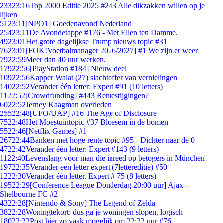
233
23:16
Top 2000 Editie 2025 #243 Alle dikzakken willen op je
lijken
51
23:11
[NPO1] Goedenavond Nederland
254
23:11
De Avondetappe #176 - Met Ellen ten Damme.
49
23:01
Het grote dagelijkse Trump nieuws topic #31
76
23:01
[FOK!Voetbalmanager 2026/2027] #1 We zijn er weer
79
22:59
Meer dan 40 uur werken.
179
22:56
[PlayStation #184] Nieuw deel
109
22:56
Kapper Walat (27) slachtoffer van vernielingen
140
22:52
Verander één letter: Expert #91 (10 letters)
11
22:52
[Crowdfunding] #443 Rentestijgingen?
60
22:52
Jerney Kaagman overleden
255
22:48
[UFO/UAP] #16 The Age of Disclosure
75
22:48
Het Moestuintopic #37 Bloesem in de bomen
55
22:46
[Netflix Games] #1
267
22:44
Banken met hoge rente topic #95 - Dichter naar de 0
47
22:42
Verander één letter: Expert #143 (9 letters)
11
22:40
Levenslang voor man die inreed op betogers in München
197
22:35
Verander een letter expert (7lettereditie) #50
12
22:30
Verander één letter. Expert # 75 (8 letters)
195
22:29
[Conference League Donderdag 20:00 uur] Ajax -
Shelbourne FC #2
43
22:28
[Nintendo & Sony] The Legend of Zelda
38
22:28
Woningtekort: dus ga je woningen slopen, logisch
180
22:22
Post hier zo vaak mogelijk om 22:22 uur #76