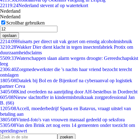
221
19:24
Nederland stevent af op watertekort
Nederland
Nederland
Scrollbar gebruiken
opslaan
22
14:09
Huisarts per direct uit vak gezet om ernstig alcoholmisbruik
32
10:28
Wakker Dier dient klacht in tegen insectenfabriek Protix om
duurzaamheidsclaims
55
09:33
Waterschappen slaan alarm wegens droogte: Gereedschapskist
leeg
23
06:40
Zorgmedewerkster die 's nachts haar vriend bezocht terecht
ontslagen
18
05/08
Datalek bij Bol en de Bijenkorf na cyberaanval op logistiek
partner Ceva
34
05/08
Kind overleden na aanrijding door AH-bestelbus in Dordrecht
6
05/08
Nieuw slachtoffer in kindermisbruikzaak zorgprofessional Jan
B. (66)
12
05/08
Accell, moederbedrijf Sparta en Batavus, vraagt uitstel van
betaling aan
38
05/08
Vinted-foto's van vrouwen massaal gedeeld op seksfora
53
05/08
Van den Brink zet nog eens 14 gemeenten onder toezicht om
spreidingswet