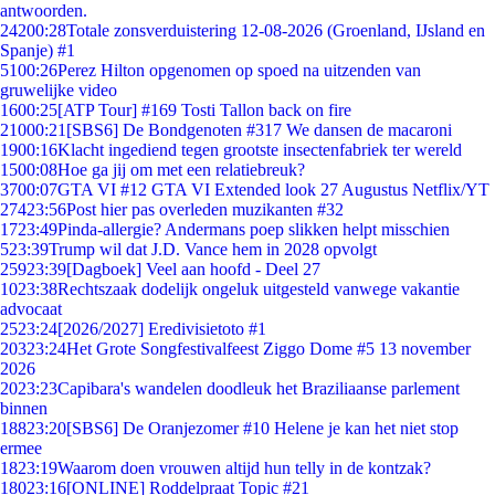
antwoorden.
242
00:28
Totale zonsverduistering 12-08-2026 (Groenland, IJsland en
Spanje) #1
51
00:26
Perez Hilton opgenomen op spoed na uitzenden van
gruwelijke video
16
00:25
[ATP Tour] #169 Tosti Tallon back on fire
210
00:21
[SBS6] De Bondgenoten #317 We dansen de macaroni
19
00:16
Klacht ingediend tegen grootste insectenfabriek ter wereld
15
00:08
Hoe ga jij om met een relatiebreuk?
37
00:07
GTA VI #12 GTA VI Extended look 27 Augustus Netflix/YT
274
23:56
Post hier pas overleden muzikanten #32
17
23:49
Pinda-allergie? Andermans poep slikken helpt misschien
5
23:39
Trump wil dat J.D. Vance hem in 2028 opvolgt
259
23:39
[Dagboek] Veel aan hoofd - Deel 27
10
23:38
Rechtszaak dodelijk ongeluk uitgesteld vanwege vakantie
advocaat
25
23:24
[2026/2027] Eredivisietoto #1
203
23:24
Het Grote Songfestivalfeest Ziggo Dome #5 13 november
2026
20
23:23
Capibara's wandelen doodleuk het Braziliaanse parlement
binnen
188
23:20
[SBS6] De Oranjezomer #10 Helene je kan het niet stop
ermee
18
23:19
Waarom doen vrouwen altijd hun telly in de kontzak?
180
23:16
[ONLINE] Roddelpraat Topic #21