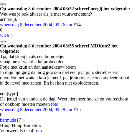
quote:
Op woensdag 8 december 2004 08:52 schreef neegij het volgende:
Wat was je ook alweer als je met vuurwerk stunt?
achterlijk
woensdag 8 december 2004, 09:26 uur
#14
0
wica
quote:
Op woensdag 8 december 2004 08:55 schreef MDKme2 het
volgende:
Tja, dat sloeg in als een bommetje.
vraag me af wat die lui probeerden.
Potje met kruit en dan aansteken=>boem
In mijn tijd ging dat nog gewoon met een pvc pijp, sterretjes erin
opvullen met watten kon je met 1 pakje sterretjes een compleete straat
in de nevel mee zetten. En het kon niet explodeerden.
edit[typo]
De jeugd van vandaag de dag. Weet niet meer hoe ze en vuurerkbom
of ookbom moeten moeten
foto
woensdag 8 december 2004, 09:28 uur
#15
0
bermuda17
Huup Huup Barbatruc
Vuurwerk is Gaaf
foto