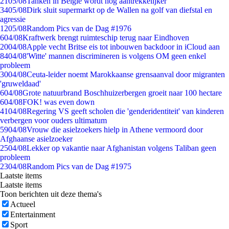
21
05/08
Tanken in België wordt nóg aantrekkelijker
34
05/08
Dirk sluit supermarkt op de Wallen na golf van diefstal en
agressie
12
05/08
Random Pics van de Dag #1976
6
04/08
Kraftwerk brengt ruimteschip terug naar Eindhoven
20
04/08
Apple vecht Britse eis tot inbouwen backdoor in iCloud aan
84
04/08
'Witte' mannen discrimineren is volgens OM geen enkel
probleem
30
04/08
Ceuta-leider noemt Marokkaanse grensaanval door migranten
'gruweldaad'
6
04/08
Grote natuurbrand Boschhuizerbergen groeit naar 100 hectare
6
04/08
FOK! was even down
41
04/08
Regering VS geeft scholen die 'genderidentiteit' van kinderen
verbergen voor ouders ultimatum
59
04/08
Vrouw die asielzoekers hielp in Athene vermoord door
Afghaanse asielzoeker
25
04/08
Lekker op vakantie naar Afghanistan volgens Taliban geen
probleem
23
04/08
Random Pics van de Dag #1975
Laatste items
Laatste items
Toon berichten uit deze thema's
Actueel
Entertainment
Sport