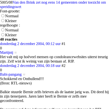
50
05/08
Van den Brink zet nog eens 14 gemeenten onder toezicht om
spreidingswet
Font-grootte:
Normaal
Kleiner
regelhoogte :
Normaal
Kleiner
40 reacties
donderdag 2 december 2004, 00:12 uur
#1
0
Martijntj
Het valt mij op hoéveel mensen op condoleancewebsites uiterst treurig
zijn. Zelf wist ik weinig van zijn bestaan af. RIP.
donderdag 2 december 2004, 00:18 uur
#2
0
Babi-pangang
Schokkend en Onthullend!!!
(Bron: RTL-nieuws)
Balkie stuurde Bernie zelfs brieven als de laatste jarig was. Dit deed hij
in zijn tienerjaren. Jaren later heeft ie Bernie er zelfs mee
geconfronteerd.