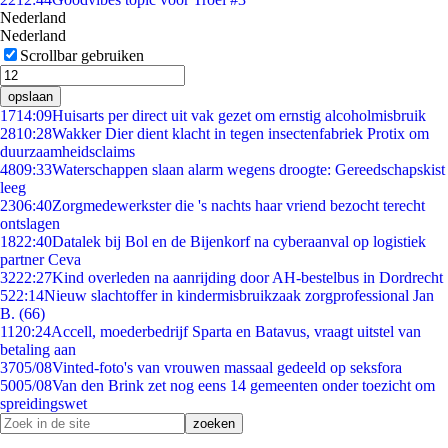
Nederland
Nederland
Scrollbar gebruiken
opslaan
17
14:09
Huisarts per direct uit vak gezet om ernstig alcoholmisbruik
28
10:28
Wakker Dier dient klacht in tegen insectenfabriek Protix om
duurzaamheidsclaims
48
09:33
Waterschappen slaan alarm wegens droogte: Gereedschapskist
leeg
23
06:40
Zorgmedewerkster die 's nachts haar vriend bezocht terecht
ontslagen
18
22:40
Datalek bij Bol en de Bijenkorf na cyberaanval op logistiek
partner Ceva
32
22:27
Kind overleden na aanrijding door AH-bestelbus in Dordrecht
5
22:14
Nieuw slachtoffer in kindermisbruikzaak zorgprofessional Jan
B. (66)
11
20:24
Accell, moederbedrijf Sparta en Batavus, vraagt uitstel van
betaling aan
37
05/08
Vinted-foto's van vrouwen massaal gedeeld op seksfora
50
05/08
Van den Brink zet nog eens 14 gemeenten onder toezicht om
spreidingswet