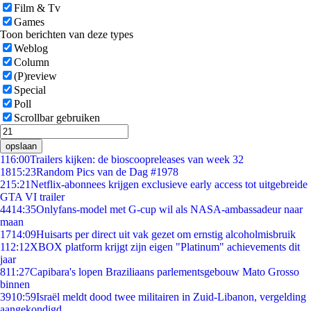
Film & Tv
Games
Toon berichten van deze types
Weblog
Column
(P)review
Special
Poll
Scrollbar gebruiken
opslaan
1
16:00
Trailers kijken: de bioscoopreleases van week 32
18
15:23
Random Pics van de Dag #1978
2
15:21
Netflix-abonnees krijgen exclusieve early access tot uitgebreide
GTA VI trailer
44
14:35
Onlyfans-model met G-cup wil als NASA-ambassadeur naar
maan
17
14:09
Huisarts per direct uit vak gezet om ernstig alcoholmisbruik
1
12:12
XBOX platform krijgt zijn eigen "Platinum" achievements dit
jaar
8
11:27
Capibara's lopen Braziliaans parlementsgebouw Mato Grosso
binnen
39
10:59
Israël meldt dood twee militairen in Zuid-Libanon, vergelding
aangekondigd