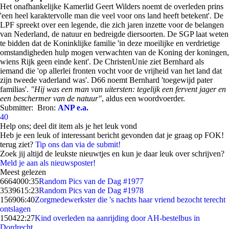
Het onafhankelijke Kamerlid Geert Wilders noemt de overleden prins
'een heel karaktervolle man die veel voor ons land heeft betekent'. De
LPF spreekt over een legende, die zich jaren inzette voor de belangen
van Nederland, de natuur en bedreigde diersoorten. De SGP laat weten
te bidden dat de Koninklijke familie 'in deze moeilijke en verdrietige
omstandigheden hulp mogen verwachten van de Koning der koningen,
wiens Rijk geen einde kent'. De ChristenUnie ziet Bernhard als
iemand die 'op allerlei fronten vocht voor de vrijheid van het land dat
zijn tweede vaderland was'. D66 noemt Bernhard 'toegewijd pater
familias'.
"Hij was een man van uitersten: tegelijk een fervent jager en
een beschermer van de natuur"
, aldus een woordvoerder.
Submitter:
Bron:
ANP e.a.
40
Help ons; deel dit item als je het leuk vond
Heb je een leuk of interessant bericht gevonden dat je graag op FOK!
terug ziet?
Tip ons dan via de submit!
Zoek jij altijd de leukste nieuwtjes en kun je daar leuk over schrijven?
Meld je aan als nieuwsposter!
Meest gelezen
66640
00:35
Random Pics van de Dag #1977
35396
15:23
Random Pics van de Dag #1978
1569
06:40
Zorgmedewerkster die 's nachts haar vriend bezocht terecht
ontslagen
1504
22:27
Kind overleden na aanrijding door AH-bestelbus in
Dordrecht