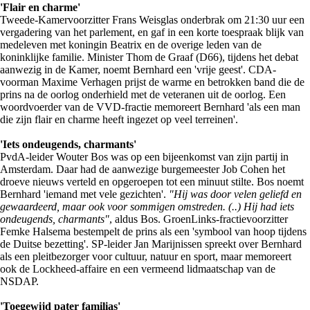
'Flair en charme'
Tweede-Kamervoorzitter Frans Weisglas onderbrak om 21:30 uur een
vergadering van het parlement, en gaf in een korte toespraak blijk van
medeleven met koningin Beatrix en de overige leden van de
koninklijke familie. Minister Thom de Graaf (D66), tijdens het debat
aanwezig in de Kamer, noemt Bernhard een 'vrije geest'. CDA-
voorman Maxime Verhagen prijst de warme en betrokken band die de
prins na de oorlog onderhield met de veteranen uit de oorlog. Een
woordvoerder van de VVD-fractie memoreert Bernhard 'als een man
die zijn flair en charme heeft ingezet op veel terreinen'.
'Iets ondeugends, charmants'
PvdA-leider Wouter Bos was op een bijeenkomst van zijn partij in
Amsterdam. Daar had de aanwezige burgemeester Job Cohen het
droeve nieuws verteld en opgeroepen tot een minuut stilte. Bos noemt
Bernhard 'iemand met vele gezichten'.
"Hij was door velen geliefd en
gewaardeerd, maar ook voor sommigen omstreden. (..) Hij had iets
ondeugends, charmants"
, aldus Bos. GroenLinks-fractievoorzitter
Femke Halsema bestempelt de prins als een 'symbool van hoop tijdens
de Duitse bezetting'. SP-leider Jan Marijnissen spreekt over Bernhard
als een pleitbezorger voor cultuur, natuur en sport, maar memoreert
ook de Lockheed-affaire en een vermeend lidmaatschap van de
NSDAP.
'Toegewijd pater familias'