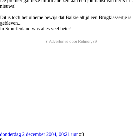
De premier gaf deze informatie zelf aan een journalist van het RTL-
nieuws!
Dit is toch het ultieme bewijs dat Balkie altijd een Brugklassertje is
gebleven...
In Smurfenland was alles veel beter!
▼ Advertentie door Refinery89
donderdag 2 december 2004, 00:21 uur
#3
0