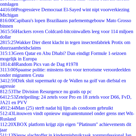
ontslagen
44
16:08
Progressieve Democraat El-Sayed wint nipt voorverkiezing
Michigan
8
16:00
Capibara's lopen Braziliaans parlementsgebouw Mato Grosso
binnen
36
15:56
Hackers roven Coldcard-bitcoinwallets leeg voor 114 miljoen
dollar
28
15:25
Wakker Dier dient klacht in tegen insectenfabriek Protix om
duurzaamheidsclaims
3
15:13
Geen Qatar en Abu Dhabi? Dan eindigt Formule 1-seizoen
mogelijk in Europa
18
14:48
Random Pics van de Dag #1978
31
13:00
Spaanse politie: minstens tien voor terrorisme veroordeelden
onder migranten Ceuta
34
12:59
Dirk sluit supermarkt op de Wallen na golf van diefstal en
agressie
8
12:53
The Division Resurgence nu gratis op pc
64
12:53
Zetelpeiling: 24 zetels voor Pro en 18 zetels voor D66, FvD,
JA21 en PVV
49
12:44
Man (25) sterft nadat hij lijm als condoom gebruikt
5
12:43
Litouwen vindt opnieuw migrantentunnel onder grens met Wit-
Rusland
1
12:20
XBOX platform krijgt zijn eigen "Platinum" achievements dit
jaar
5
11:13
Nieuw slachtoffer in kindermisbruikzaak zorgprofessional Jan