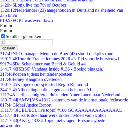
14
20:46
Long live the 7th of October
13
20:12
Nederlander (23) aangehouden in Duitsland na snelheid van
235 km/u
6
19:53
FOK! was even down
Forum
Forum
Scrollbar gebruiken
opslaan
3
17:47
NPO-manager Menno de Boer (47) stuurt dickpics rond
199
17:46
Tour de France femmes 2026 #3 Tijd voor de borstcrawl
99
17:46
De Schatkamer van Beeld & Geluid #4
144
17:46
[SBS6] Vandaag Inside #136 - Boekje pluggen.
3
17:46
Poepen tijdens het tandenpoetsen
3
17:46
Jerney Kaagman overleden
100
17:45
Kappersoorlog teistert Regio Rijnmond
244
17:45
Afbeeldingen die je gemaakt hebt met AI
17
17:45
Jaarlijks emigreren duizenden Amerikanen naar Nederland.
189
17:44
[AMV] VS #1312 spammers van de internationale rechtsorde
8
17:44
Global Justice Report
131
17:43
[UEL/ECL live topic] #160 GOAAAAAAAAAAAAAL
53
17:43
Huisarts doet haar werk onder invloed van alcohol
142
17:43
[AKQ] #3384 Topic met vragen. En soms goede
antwoorden.