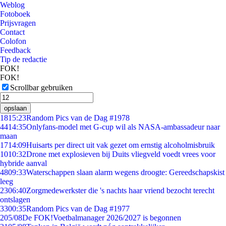
Weblog
Fotoboek
Prijsvragen
Contact
Colofon
Feedback
Tip de redactie
FOK!
FOK!
Scrollbar gebruiken
opslaan
18
15:23
Random Pics van de Dag #1978
44
14:35
Onlyfans-model met G-cup wil als NASA-ambassadeur naar
maan
17
14:09
Huisarts per direct uit vak gezet om ernstig alcoholmisbruik
10
10:32
Drone met explosieven bij Duits vliegveld voedt vrees voor
hybride aanval
48
09:33
Waterschappen slaan alarm wegens droogte: Gereedschapskist
leeg
23
06:40
Zorgmedewerkster die 's nachts haar vriend bezocht terecht
ontslagen
33
00:35
Random Pics van de Dag #1977
2
05/08
De FOK!Voetbalmanager 2026/2027 is begonnen