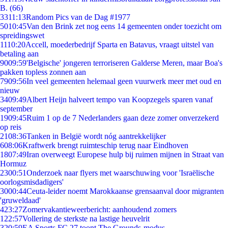
B. (66)
33
11:13
Random Pics van de Dag #1977
50
10:45
Van den Brink zet nog eens 14 gemeenten onder toezicht om
spreidingswet
11
10:20
Accell, moederbedrijf Sparta en Batavus, vraagt uitstel van
betaling aan
90
09:59
'Belgische' jongeren terroriseren Galderse Meren, maar Boa's
pakken topless zonnen aan
79
09:56
In veel gemeenten helemaal geen vuurwerk meer met oud en
nieuw
34
09:49
Albert Heijn halveert tempo van Koopzegels sparen vanaf
september
19
09:45
Ruim 1 op de 7 Nederlanders gaan deze zomer onverzekerd
op reis
21
08:36
Tanken in België wordt nóg aantrekkelijker
6
08:06
Kraftwerk brengt ruimteschip terug naar Eindhoven
18
07:49
Iran overweegt Europese hulp bij ruimen mijnen in Straat van
Hormuz
23
00:51
Onderzoek naar flyers met waarschuwing voor 'Israëlische
oorlogsmisdadigers'
30
00:44
Ceuta-leider noemt Marokkaanse grensaanval door migranten
'gruweldaad'
4
23:27
Zomervakantieweerbericht: aanhoudend zomers
1
22:57
Vollering de sterkste na lastige heuvelrit
3
20:59
EA Sports FC 27 toont The Grounds-modus