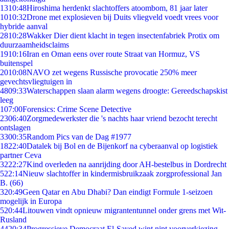
13
10:48
Hiroshima herdenkt slachtoffers atoombom, 81 jaar later
10
10:32
Drone met explosieven bij Duits vliegveld voedt vrees voor
hybride aanval
28
10:28
Wakker Dier dient klacht in tegen insectenfabriek Protix om
duurzaamheidsclaims
19
10:16
Iran en Oman eens over route Straat van Hormuz, VS
buitenspel
20
10:08
NAVO zet wegens Russische provocatie 250% meer
gevechtsvliegtuigen in
48
09:33
Waterschappen slaan alarm wegens droogte: Gereedschapskist
leeg
1
07:00
Forensics: Crime Scene Detective
23
06:40
Zorgmedewerkster die 's nachts haar vriend bezocht terecht
ontslagen
33
00:35
Random Pics van de Dag #1977
18
22:40
Datalek bij Bol en de Bijenkorf na cyberaanval op logistiek
partner Ceva
32
22:27
Kind overleden na aanrijding door AH-bestelbus in Dordrecht
5
22:14
Nieuw slachtoffer in kindermisbruikzaak zorgprofessional Jan
B. (66)
3
20:49
Geen Qatar en Abu Dhabi? Dan eindigt Formule 1-seizoen
mogelijk in Europa
5
20:44
Litouwen vindt opnieuw migrantentunnel onder grens met Wit-
Rusland
44
20:34
Progressieve Democraat El-Sayed wint nipt voorverkiezing