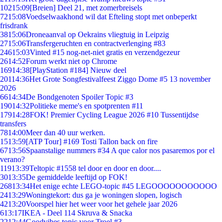
102
15:09
[Breien] Deel 21, met zomerbreisels
72
15:08
Voedselwaakhond wil dat Efteling stopt met onbeperkt
frisdrank
38
15:06
Droneaanval op Oekrains vliegtuig in Leipzig
27
15:06
Transfergeruchten en contractverlenging #83
246
15:03
Vinted #15 nog-net-niet gratis en verzendgezeur
26
14:52
Forum werkt niet op Chrome
169
14:38
[PlayStation #184] Nieuw deel
201
14:36
Het Grote Songfestivalfeest Ziggo Dome #5 13 november
2026
66
14:34
De Bondgenoten Spoiler Topic #3
190
14:32
Politieke meme's en spotprenten #11
179
14:28
FOK! Premier Cycling League 2026 #10 Tussentijdse
transfers
78
14:00
Meer dan 40 uur werken.
15
13:59
[ATP Tour] #169 Tosti Tallon back on fire
67
13:56
Spaanstalige nummers #34 A que calor nos pasaremos por el
verano?
119
13:39
Teltopic #1558 tel door en door en door....
30
13:35
De gemiddelde leeftijd op FOK!
268
13:34
Het enige echte LEGO-topic #45 LEGOOOOOOOOOOO
24
13:29
Woningtekort: dus ga je woningen slopen, logisch
42
13:20
Voorspel hier het weer voor het gehele jaar 2026
6
13:17
IKEA - Deel 114 Skruva & Snacka
22
12:44
Goodvibes topic voor Troel #3