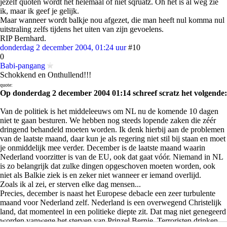
jezelf quoten wordt het helemaal of niet sqruatz. Oh het is al weg zie
ik, maar ik geef je gelijk.
Maar wanneer wordt balkje nou afgezet, die man heeft nul komma nul
uitstraling zelfs tijdens het uiten van zijn gevoelens.
RIP Bernhard.
donderdag 2 december 2004, 01:24 uur
#10
0
Babi-pangang
Schokkend en Onthullend!!!
quote:
Op donderdag 2 december 2004 01:14 schreef scratz het volgende:
Van de politiek is het middeleeuws om NL nu de komende 10 dagen
niet te gaan besturen. We hebben nog steeds lopende zaken die zéér
dringend behandeld moeten worden. Ik denk hierbij aan de problemen
van de laatste maand, daar kun je als regering niet stil bij staan en moet
je onmiddelijk mee verder. December is de laatste maand waarin
Nederland voorzitter is van de EU, ook dat gaat vóór. Niemand in NL
is zo belangrijk dat zulke dingen opgeschoven moeten worden, ook
niet als Balkie ziek is en zeker niet wanneer er iemand overlijd.
Zoals ik al zei, er sterven elke dag mensen...
Precies, december is naast het Europese debacle een zeer turbulente
maand voor Nederland zelf. Nederland is een overwegend Christelijk
land, dat momenteel in een politieke diepte zit. Dat mag niet genegeerd
worden vanwege het sterven van Prinzel Bernie. Terroristen drinken