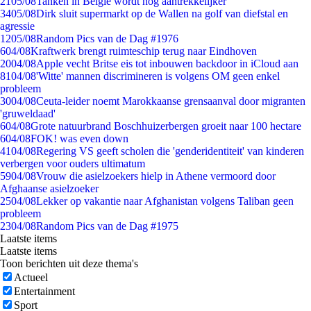
21
05/08
Tanken in België wordt nóg aantrekkelijker
34
05/08
Dirk sluit supermarkt op de Wallen na golf van diefstal en
agressie
12
05/08
Random Pics van de Dag #1976
6
04/08
Kraftwerk brengt ruimteschip terug naar Eindhoven
20
04/08
Apple vecht Britse eis tot inbouwen backdoor in iCloud aan
81
04/08
'Witte' mannen discrimineren is volgens OM geen enkel
probleem
30
04/08
Ceuta-leider noemt Marokkaanse grensaanval door migranten
'gruweldaad'
6
04/08
Grote natuurbrand Boschhuizerbergen groeit naar 100 hectare
6
04/08
FOK! was even down
41
04/08
Regering VS geeft scholen die 'genderidentiteit' van kinderen
verbergen voor ouders ultimatum
59
04/08
Vrouw die asielzoekers hielp in Athene vermoord door
Afghaanse asielzoeker
25
04/08
Lekker op vakantie naar Afghanistan volgens Taliban geen
probleem
23
04/08
Random Pics van de Dag #1975
Laatste items
Laatste items
Toon berichten uit deze thema's
Actueel
Entertainment
Sport