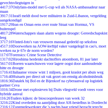
gevechtsvliegtuigen in
44
17:37
Onlyfans-model met G-cup wil als NASA-ambassadeur naar
maan
39
17:31
Israël meldt dood twee militairen in Zuid-Libanon, vergelding
aangekondigd
19
17:29
Iran en Oman eens over route Straat van Hormuz, VS
buitenspel
48
17:28
Waterschappen slaan alarm wegens droogte: Gereedschapskist
leeg
37
17:16
Vinted-foto's van vrouwen massaal gedeeld op seksfora
45
17:10
Doorwerken na AOW-leeftijd vaker vastgelegd in cao's, moet
werken na je 67e de norm worden?
1
17:07
Forensics: Crime Scene Detective
13
17:02
Hiroshima herdenkt slachtoffers atoombom, 81 jaar later
56
17:01
Boeren waarschuwen voor lagere oogst door aanhoudende
hitte en droogte
17
16:41
Italiaanse vrouw wint 1 miljoen, gooit kraslot per abuis weg
17
16:40
Huisarts per direct uit vak gezet om ernstig alcoholmisbruik
18
16:36
Datalek bij Bol en de Bijenkorf na cyberaanval op logistiek
partner Ceva
10
16:34
Drone met explosieven bij Duits vliegveld voedt vrees voor
hybride aanval
1
16:26
Trailers kijken: de bioscoopreleases van week 32
32
16:22
Kind overleden na aanrijding door AH-bestelbus in Dordrecht
23
16:12
Zorgmedewerkster die 's nachts haar vriend bezocht terecht