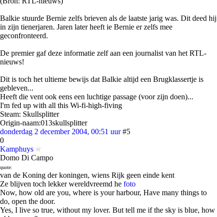
(Bron: RTL-nieuws)
Balkie stuurde Bernie zelfs brieven als de laatste jarig was. Dit deed hij
in zijn tienerjaren. Jaren later heeft ie Bernie er zelfs mee
geconfronteerd.
De premier gaf deze informatie zelf aan een journalist van het RTL-
nieuws!
Dit is toch het ultieme bewijs dat Balkie altijd een Brugklassertje is
gebleven...
Heeft die vent ook eens een luchtige passage (voor zijn doen)...
I'm fed up with all this Wi-fi-high-fiving
Steam: Skullsplitter
Origin-naam:013skullsplitter
donderdag 2 december 2004, 00:51 uur
#5
0
Kamphuys
Domo Di Campo
quote:
van de Koning der koningen, wiens Rijk geen einde kent
Ze blijven toch lekker wereldvreemd he
foto
Now, how old are you, where is your harbour, Have many things to
do, open the door.
Yes, I live so true, without my lover. But tell me if the sky is blue, how