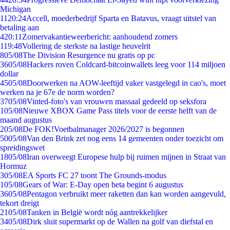
Michigan
11
20:24
Accell, moederbedrijf Sparta en Batavus, vraagt uitstel van
betaling aan
4
20:11
Zomervakantieweerbericht: aanhoudend zomers
1
19:48
Vollering de sterkste na lastige heuvelrit
8
05/08
The Division Resurgence nu gratis op pc
36
05/08
Hackers roven Coldcard-bitcoinwallets leeg voor 114 miljoen
dollar
45
05/08
Doorwerken na AOW-leeftijd vaker vastgelegd in cao's, moet
werken na je 67e de norm worden?
37
05/08
Vinted-foto's van vrouwen massaal gedeeld op seksfora
1
05/08
Nieuwe XBOX Game Pass titels voor de eerste helft van de
maand augustus
2
05/08
De FOK!Voetbalmanager 2026/2027 is begonnen
50
05/08
Van den Brink zet nog eens 14 gemeenten onder toezicht om
spreidingswet
18
05/08
Iran overweegt Europese hulp bij ruimen mijnen in Straat van
Hormuz
3
05/08
EA Sports FC 27 toont The Grounds-modus
1
05/08
Gears of War: E-Day open beta begint 6 augustus
36
05/08
Pentagon verbruikt meer raketten dan kan worden aangevuld,
tekort dreigt
21
05/08
Tanken in België wordt nóg aantrekkelijker
34
05/08
Dirk sluit supermarkt op de Wallen na golf van diefstal en