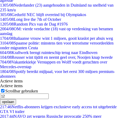
agressie
13
05/08
Nederlander (23) aangehouden in Duitsland na snelheid van
235 km/u
3
05/08
Gedurfd NEC blijft overeind bij Olympiakos
14
05/08
Long live the 7th of October
12
05/08
Random Pics van de Dag #1976
20
04/08
OM: vierde verdachte (18) vast op verdenking van beramen
aanslag
17
04/08
Italiaanse vrouw wint 1 miljoen, gooit kraslot per abuis weg
31
04/08
Spaanse politie: minstens tien voor terrorisme veroordeelden
onder migranten Ceuta
6
04/08
Kraftwerk brengt ruimteschip terug naar Eindhoven
1
04/08
Reusser wint tijdrit en neemt geel over, Nooijen knap tweede
7
04/08
Vakantiekiekje Verstappen en Wolff voedt geruchten over
Mercedes-overstap
18
04/08
Spotify bereikt mijlpaal, voor het eerst 300 miljoen premium-
abonnees
Actieve items
Actieve items
Scrollbar gebruiken
opslaan
2
17:46
Netflix-abonnees krijgen exclusieve early access tot uitgebreide
GTA VI trailer
20
17:44
NAVO zet wegens Russische provocatie 250% meer