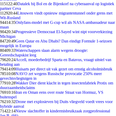
1151
22:40
Datalek bij Bol en de Bijenkorf na cyberaanval op logistiek
partner Ceva
1129
20:44
Litouwen vindt opnieuw migrantentunnel onder grens met
Wit-Rusland
944
14:35
Onlyfans-model met G-cup wil als NASA-ambassadeur naar
maan
904
20:34
Progressieve Democraat El-Sayed wint nipt voorverkiezing
Michigan
847
20:49
Geen Qatar en Abu Dhabi? Dan eindigt Formule 1-seizoen
mogelijk in Europa
804
09:33
Waterschappen slaan alarm wegens droogte:
Gereedschapskist leeg
796
20:24
Accell, moederbedrijf Sparta en Batavus, vraagt uitstel van
betaling aan
794
14:09
Huisarts per direct uit vak gezet om ernstig alcoholmisbruik
785
10:08
NAVO zet wegens Russische provocatie 250% meer
gevechtsvliegtuigen in
779
10:28
Wakker Dier dient klacht in tegen insectenfabriek Protix om
duurzaamheidsclaims
769
10:16
Iran en Oman eens over route Straat van Hormuz, VS
buitenspel
762
10:32
Drone met explosieven bij Duits vliegveld voedt vrees voor
hybride aanval
714
22:14
Nieuw slachtoffer in kindermisbruikzaak zorgprofessional
Jan B. (66)