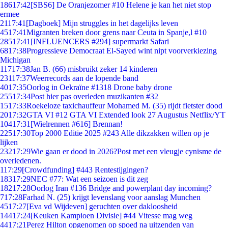
186
17:42
[SBS6] De Oranjezomer #10 Helene je kan het niet stop
ermee
21
17:41
[Dagboek] Mijn struggles in het dagelijks leven
45
17:41
Migranten breken door grens naar Ceuta in Spanje,l #10
285
17:41
[INFLUENCERS #294] supermarkt Safari
68
17:38
Progressieve Democraat El-Sayed wint nipt voorverkiezing
Michigan
117
17:38
Jan B. (66) misbruikt zeker 14 kinderen
231
17:37
Weerrecords aan de lopende band
40
17:35
Oorlog in Oekraïne #1318 Drone baby drone
255
17:34
Post hier pas overleden muzikanten #32
15
17:33
Roekeloze taxichauffeur Mohamed M. (35) rijdt fietster dood
20
17:32
GTA VI #12 GTA VI Extended look 27 Augustus Netflix/YT
104
17:31
[Wielrennen #616] Brennan!
225
17:30
Top 2000 Editie 2025 #243 Alle dikzakken willen op je
lijken
232
17:29
Wie gaan er dood in 2026?Post met een vleugje cynisme de
overledenen.
1
17:29
[Crowdfunding] #443 Rentestijgingen?
183
17:29
NEC #77: Wat een seizoen is dit zeg
182
17:28
Oorlog Iran #136 Bridge and powerplant day incoming?
7
17:28
Farhad N. (25) krijgt levenslang voor aanslag Munchen
45
17:27
[Eva vd Wijdeven] geruchten over dakloosheid
144
17:24
[Keuken Kampioen Divisie] #44 Vitesse mag weg
44
17:21
Perez Hilton opgenomen op spoed na uitzenden van