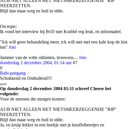
AUB NIET ALLEEN HET NIETSMEERZEGGENDE "RIP"
NEERZETTEN.
Blijf dan maar weg en huil in stilte.
On-topic:
Ik vond het interview bij BvD met Krabbé erg leuk, en informatief.
"Ick will geen behandeling meer, ick will niet met een kale kop de kist
inn"
foto
Jammer van de witte olifanten, trouwens....
foto
donderdag 2 december 2004, 01:14 uur
#7
0
Babi-pangang
Schokkend en Onthullend!!!
quote:
Op donderdag 2 december 2004 01:11 schreef Cheese het
volgende:
Voor de mensen die morgen komen:
AUB NIET ALLEEN HET NIETSMEERZEGGENDE "RIP"
NEERZETTEN.
Blijf dan maar weg en huil in stilte.
Ja, en kruip lekker in een hoekje met je knuffelbeertjes en