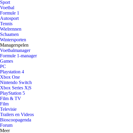
Sport
Voetbal
Formule 1
Autosport
Tennis
Wielrennen
Schaatsen
Wintersporten
Managerspelen
Voetbalmanager
Formule 1-manager
Games
PC
Playstation 4
Xbox One
Nintendo Switch
Xbox Series X|S
PlayStation 5
Film & TV
Film
Televisie
Trailers en Videos
Bioscoopagenda
Forum
Meer