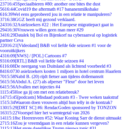
237
16:45
Speciaalbieren #80: another one bites the dust
56
16:44
Covid19 the aftermath #17 bananenmilkshake
6
16:39
Wel eens geprobeerd jou in een relatie te manipuleren?
37
16:38
GGZ heeft mij gezond verklaard.
243
16:32
Asielzoekers #22 : Het Europese migratiepact gaat in
294
16:30
Vrouwen willen geen man meer #29
34
16:29
Datalek bij Bol en Bijenkorf na cyberaanval op logistiek
partner Ceva
220
16:21
[Videoland] B&B vol liefde 6de seizoen #1 voor de
vooruitkijkers
43
16:09
[NWS] / [POL] Cartoons #7
93
16:09
[RTL] B&B vol liefde 6de seizoen #4
61
16:08
De neergang van Duitsland als lichtend voorbeeld #3
84
16:07
30 asielzoekers kosten 1 miljoen in hotel centrum Haarlem
70
15:58
Nabil B. (20) rijdt fietser aan tijdens dollemansrit
56
15:56
Abdul A. (27) als afperser "Fleur" door het leven
64
15:56
Afvallen met injecties #4
11
15:45
Hoe ga jij om met een relatiebreuk?
147
15:45
[podcasts] Misdaad podcasts #3 - Twee weken taakstraf
15
15:34
Waarom doen vrouwen altijd hun telly in de kontzak?
130
15:29
[DRT SC] #6: RendacGoden sponsored by TONZON
163
15:22
Voorspel hier het warmtegetal van 2026
141
15:18
sc Heerenveen #52: Waar Koning Sarr de dienst uitmaakt
27
15:16
Zou je vreemdgaan in een relatie kunnen vergeven?
21
15:13
Het grote dagelijkse Trump nieuws topic #31