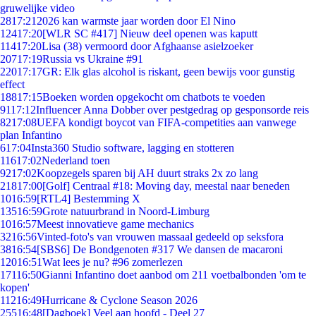
gruwelijke video
28
17:21
2026 kan warmste jaar worden door El Nino
124
17:20
[WLR SC #417] Nieuw deel openen was kaputt
114
17:20
Lisa (38) vermoord door Afghaanse asielzoeker
207
17:19
Russia vs Ukraine #91
220
17:17
GR: Elk glas alcohol is riskant, geen bewijs voor gunstig
effect
188
17:15
Boeken worden opgekocht om chatbots te voeden
91
17:12
Influencer Anna Dobber over pestgedrag op gesponsorde reis
82
17:08
UEFA kondigt boycot van FIFA-competities aan vanwege
plan Infantino
6
17:04
Insta360 Studio software, lagging en stotteren
116
17:02
Nederland toen
92
17:02
Koopzegels sparen bij AH duurt straks 2x zo lang
218
17:00
[Golf] Centraal #18: Moving day, meestal naar beneden
10
16:59
[RTL4] Bestemming X
135
16:59
Grote natuurbrand in Noord-Limburg
10
16:57
Meest innovatieve game mechanics
32
16:56
Vinted-foto's van vrouwen massaal gedeeld op seksfora
38
16:54
[SBS6] De Bondgenoten #317 We dansen de macaroni
120
16:51
Wat lees je nu? #96 zomerlezen
171
16:50
Gianni Infantino doet aanbod om 211 voetbalbonden 'om te
kopen'
112
16:49
Hurricane & Cyclone Season 2026
255
16:48
[Dagboek] Veel aan hoofd - Deel 27