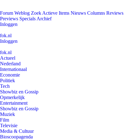
Forum
Weblog
Zoek
Actieve Items
Nieuws
Columns
Reviews
Previews
Specials
Archief
Inloggen
fok.nl
Inloggen
fok.nl
Actueel
Nederland
Internationaal
Economie
Politiek
Tech
Showbiz en Gossip
Opmerkelijk
Entertainment
Showbiz en Gossip
Muziek
Film
Televisie
Media & Cultuur
Bioscoopagenda