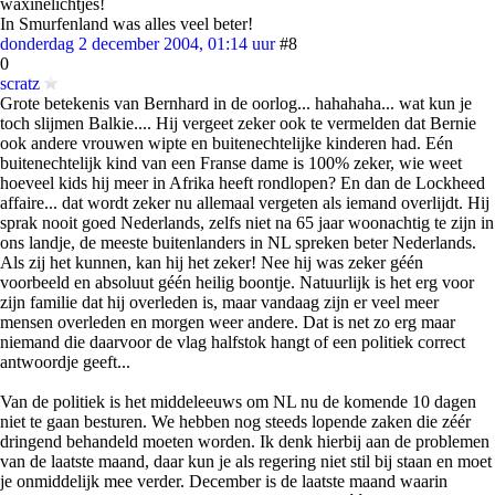
waxinelichtjes!
In Smurfenland was alles veel beter!
donderdag 2 december 2004, 01:14 uur
#8
0
scratz
Grote betekenis van Bernhard in de oorlog... hahahaha... wat kun je
toch slijmen Balkie.... Hij vergeet zeker ook te vermelden dat Bernie
ook andere vrouwen wipte en buitenechtelijke kinderen had. Eén
buitenechtelijk kind van een Franse dame is 100% zeker, wie weet
hoeveel kids hij meer in Afrika heeft rondlopen? En dan de Lockheed
affaire... dat wordt zeker nu allemaal vergeten als iemand overlijdt. Hij
sprak nooit goed Nederlands, zelfs niet na 65 jaar woonachtig te zijn in
ons landje, de meeste buitenlanders in NL spreken beter Nederlands.
Als zij het kunnen, kan hij het zeker! Nee hij was zeker géén
voorbeeld en absoluut géén heilig boontje. Natuurlijk is het erg voor
zijn familie dat hij overleden is, maar vandaag zijn er veel meer
mensen overleden en morgen weer andere. Dat is net zo erg maar
niemand die daarvoor de vlag halfstok hangt of een politiek correct
antwoordje geeft...
Van de politiek is het middeleeuws om NL nu de komende 10 dagen
niet te gaan besturen. We hebben nog steeds lopende zaken die zéér
dringend behandeld moeten worden. Ik denk hierbij aan de problemen
van de laatste maand, daar kun je als regering niet stil bij staan en moet
je onmiddelijk mee verder. December is de laatste maand waarin