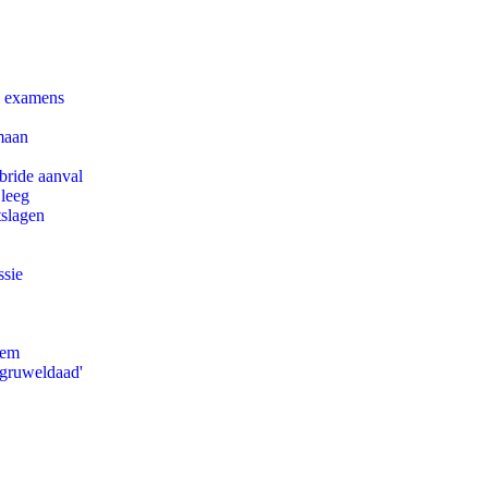
e examens
maan
bride aanval
 leeg
tslagen
ssie
eem
'gruweldaad'