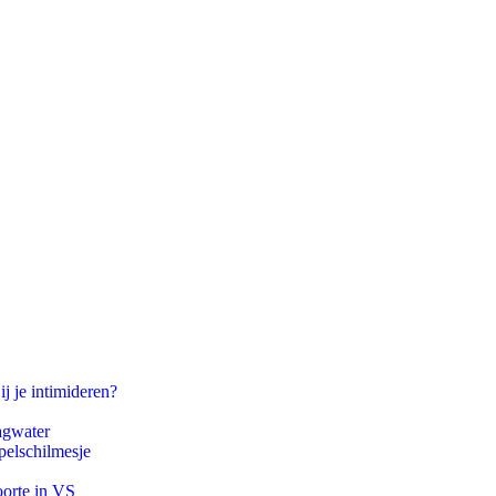
ij je intimideren?
agwater
pelschilmesje
oorte in VS