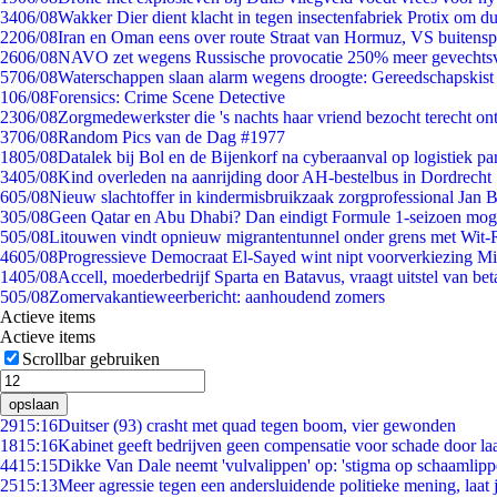
34
06/08
Wakker Dier dient klacht in tegen insectenfabriek Protix om 
22
06/08
Iran en Oman eens over route Straat van Hormuz, VS buitensp
26
06/08
NAVO zet wegens Russische provocatie 250% meer gevechtsvl
57
06/08
Waterschappen slaan alarm wegens droogte: Gereedschapskist
1
06/08
Forensics: Crime Scene Detective
23
06/08
Zorgmedewerkster die 's nachts haar vriend bezocht terecht on
37
06/08
Random Pics van de Dag #1977
18
05/08
Datalek bij Bol en de Bijenkorf na cyberaanval op logistiek pa
34
05/08
Kind overleden na aanrijding door AH-bestelbus in Dordrecht
6
05/08
Nieuw slachtoffer in kindermisbruikzaak zorgprofessional Jan B
3
05/08
Geen Qatar en Abu Dhabi? Dan eindigt Formule 1-seizoen moge
5
05/08
Litouwen vindt opnieuw migrantentunnel onder grens met Wit-
46
05/08
Progressieve Democraat El-Sayed wint nipt voorverkiezing M
14
05/08
Accell, moederbedrijf Sparta en Batavus, vraagt uitstel van bet
5
05/08
Zomervakantieweerbericht: aanhoudend zomers
Actieve items
Actieve items
Scrollbar gebruiken
opslaan
29
15:16
Duitser (93) crasht met quad tegen boom, vier gewonden
18
15:16
Kabinet geeft bedrijven geen compensatie voor schade door la
44
15:15
Dikke Van Dale neemt 'vulvalippen' op: 'stigma op schaamlip
25
15:13
Meer agressie tegen een andersluidende politieke mening, laat j