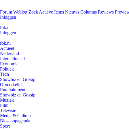
Forum
Weblog
Zoek
Actieve Items
Nieuws
Columns
Reviews
Previe
Inloggen
fok.nl
Inloggen
fok.nl
Actueel
Nederland
Internationaal
Economie
Politiek
Tech
Showbiz en Gossip
Opmerkelijk
Entertainment
Showbiz en Gossip
Muziek
Film
Televisie
Media & Cultuur
Bioscoopagenda
Sport