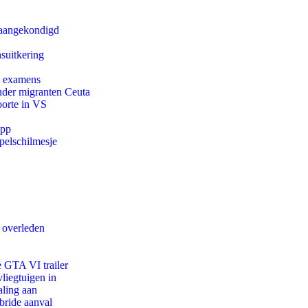
g aangekondigd
suitkering
e examens
onder migranten Ceuta
oorte in VS
app
pelschilmesje
d overleden
e GTA VI trailer
iegtuigen in
aling aan
bride aanval