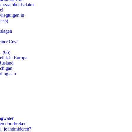
duurzaamheidsclaims
el
iegtuigen in
 leeg
tslagen
rtner Ceva
. (66)
lijk in Europa
Rusland
ichigan
aling aan
agwater
pen doorbreken'
ij je intimideren?