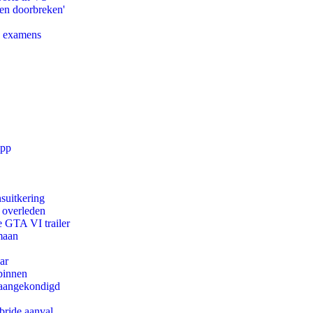
pen doorbreken'
e examens
app
suitkering
d overleden
e GTA VI trailer
maan
ar
binnen
g aangekondigd
bride aanval