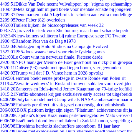
44
09:51
Dikke Van Dale neemt 'vulvalippen' op: 'stigma op schaamlip
11
09:40
Meta krijgt half miljard boete voor mentale schade bij jongeren
17
09:37
Denemarken pakt AI-gebruik in scholen aan: extra mondeling
22
09:05
Peter Faber (82) overleden
4
05:00
Trailers kijken: de bioscoopreleases van week 32
0
03:37
Ajax veel te sterk voor Shelbourne, maar houdt schade beperkt
1
02:34
Nieuwkomers schitteren bij ruime Europese zege FC Twente
19
00:45
Random Pics van de Dag #1978
14
22:04
Ontslagen bij Halo Studios na Campaign Evolved
15
22:01
PS5-doos waarschuwt voor einde fysieke games
2
21:03
Le Court wint na nerveuze finale, Pieterse derde
29
20:40
NPO-manager Menno de Boer geschorst na dickpic in groeps
29
20:11
Duitser (93) crasht met quad tegen boom, vier gewonden
44
20:03
Trump wil dat J.D. Vance hem in 2028 opvolgt
1
19:50
Lemmen boekt eerste profzege in zware Ronde van Polen-rit
21
19:42
'Zwarte weduwes' in Rusland trouwen soldaten voor overlijden
14
18:20
Zangeres en Idols-jurylid Jerney Kaagman op 79-jarige leeftij
10
15:21
Netflix-abonnees krijgen exclusieve early access tot uitgebreid
64
06/08
Onlyfans-model met G-cup wil als NASA-ambassadeur naar 
24
06/08
Huisarts per direct uit vak gezet om ernstig alcoholmisbruik
3
06/08
XBOX platform krijgt zijn eigen "Platinum" achievements dit ja
12
06/08
Capibara's lopen Braziliaans parlementsgebouw Mato Grosso 
69
06/08
Israël meldt dood twee militairen in Zuid-Libanon, vergeldin
15
06/08
Hiroshima herdenkt slachtoffers atoombom, 81 jaar later
19
06/08
Drone met explosieven bij Duits vliegveld voedt vrees voor hy