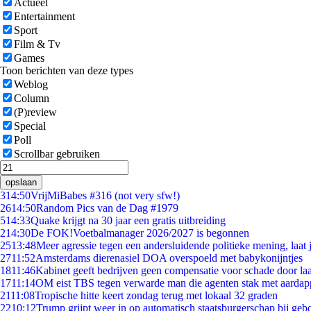
Actueel
Entertainment
Sport
Film & Tv
Games
Toon berichten van deze types
Weblog
Column
(P)review
Special
Poll
Scrollbar gebruiken
opslaan
3
14:50
VrijMiBabes #316 (not very sfw!)
26
14:50
Random Pics van de Dag #1979
5
14:33
Quake krijgt na 30 jaar een gratis uitbreiding
2
14:30
De FOK!Voetbalmanager 2026/2027 is begonnen
25
13:48
Meer agressie tegen een andersluidende politieke mening, laat j
27
11:52
Amsterdams dierenasiel DOA overspoeld met babykonijntjes
18
11:46
Kabinet geeft bedrijven geen compensatie voor schade door la
17
11:14
OM eist TBS tegen verwarde man die agenten stak met aardap
21
11:08
Tropische hitte keert zondag terug met lokaal 32 graden
22
10:12
Trump grijpt weer in op automatisch staatsburgerschap bij geb