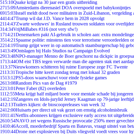
5
15:10
Quake krijgt na 30 jaar een gratis uitbreiding
27
15:09
Amsterdams dierenasiel DOA overspoeld met babykonijntjes
69
15:03
Israël meldt dood twee militairen in Zuid-Libanon, vergeldin
44
14:47
Trump wil dat J.D. Vance hem in 2028 opvolgt
21
14:43
'Zwarte weduwes' in Rusland trouwen soldaten voor overlijden
3
14:34
VrijMiBabes #316 (not very sfw!)
17
14:21
Denemarken pakt AI-gebruik in scholen aan: extra mondeling
35
14:21
Spaanse politie: minstens tien voor terrorisme veroordeelden 
22
14:19
Trump grijpt weer in op automatisch staatsburgerschap bij geb
14
13:49
Ontslagen bij Halo Studios na Campaign Evolved
29
13:48
NPO-manager Menno de Boer geschorst na dickpic in groeps
17
13:44
OM eist TBS tegen verwarde man die agenten stak met aardap
1
13:37
Nieuwkomers schitteren bij ruime Europese zege FC Twente
21
13:31
Tropische hitte keert zondag terug met lokaal 32 graden
15
13:12
PS5-doos waarschuwt voor einde fysieke games
26
13:08
Random Pics van de Dag #1979
22
13:01
Peter Faber (82) overleden
11
12:55
Meta krijgt half miljard boete voor mentale schade bij jongeren
14
12:19
Zangeres en Idols-jurylid Jerney Kaagman op 79-jarige leeftij
4
12:13
Trailers kijken: de bioscoopreleases van week 32
24
12:00
Huisarts per direct uit vak gezet om ernstig alcoholmisbruik
10
11:41
Netflix-abonnees krijgen exclusieve early access tot uitgebreid
26
10:54
NAVO zet wegens Russische provocatie 250% meer gevechtsvl
14
10:46
Accell, moederbedrijf Sparta en Batavus, vraagt uitstel van bet
19
10:44
Drone met explosieven bij Duits vliegveld voedt vrees voor hy