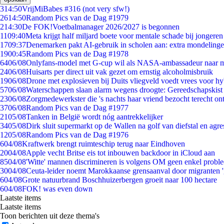
3
14:50
VrijMiBabes #316 (not very sfw!)
26
14:50
Random Pics van de Dag #1979
2
14:30
De FOK!Voetbalmanager 2026/2027 is begonnen
11
09:40
Meta krijgt half miljard boete voor mentale schade bij jongeren
17
09:37
Denemarken pakt AI-gebruik in scholen aan: extra mondeling
19
00:45
Random Pics van de Dag #1978
64
06/08
Onlyfans-model met G-cup wil als NASA-ambassadeur naar 
24
06/08
Huisarts per direct uit vak gezet om ernstig alcoholmisbruik
19
06/08
Drone met explosieven bij Duits vliegveld voedt vrees voor hy
57
06/08
Waterschappen slaan alarm wegens droogte: Gereedschapskist
23
06/08
Zorgmedewerkster die 's nachts haar vriend bezocht terecht on
37
06/08
Random Pics van de Dag #1977
21
05/08
Tanken in België wordt nóg aantrekkelijker
34
05/08
Dirk sluit supermarkt op de Wallen na golf van diefstal en agre
12
05/08
Random Pics van de Dag #1976
6
04/08
Kraftwerk brengt ruimteschip terug naar Eindhoven
20
04/08
Apple vecht Britse eis tot inbouwen backdoor in iCloud aan
85
04/08
'Witte' mannen discrimineren is volgens OM geen enkel probl
30
04/08
Ceuta-leider noemt Marokkaanse grensaanval door migranten 
6
04/08
Grote natuurbrand Boschhuizerbergen groeit naar 100 hectare
6
04/08
FOK! was even down
Laatste items
Laatste items
Toon berichten uit deze thema's