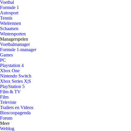
Voetbal
Formule 1
Autosport
Tennis
Wielrennen
Schaatsen
Wintersporten
Managerspelen
Voetbalmanager
Formule 1-manager
Games
PC
Playstation 4
Xbox One
Nintendo Switch
Xbox Series X|S
PlayStation 5
Film & TV
Film
Televisie
Trailers en Videos
Bioscoopagenda
Forum
Meer
Weblog