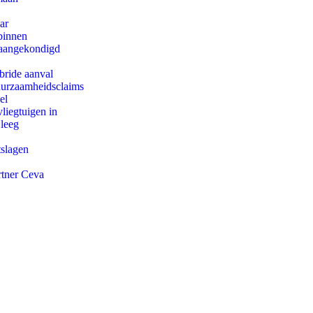
ar
binnen
g aangekondigd
bride aanval
duurzaamheidsclaims
el
iegtuigen in
 leeg
tslagen
rtner Ceva