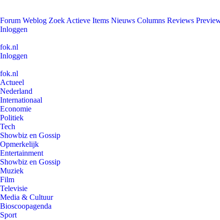
Forum
Weblog
Zoek
Actieve Items
Nieuws
Columns
Reviews
Previe
Inloggen
fok.nl
Inloggen
fok.nl
Actueel
Nederland
Internationaal
Economie
Politiek
Tech
Showbiz en Gossip
Opmerkelijk
Entertainment
Showbiz en Gossip
Muziek
Film
Televisie
Media & Cultuur
Bioscoopagenda
Sport