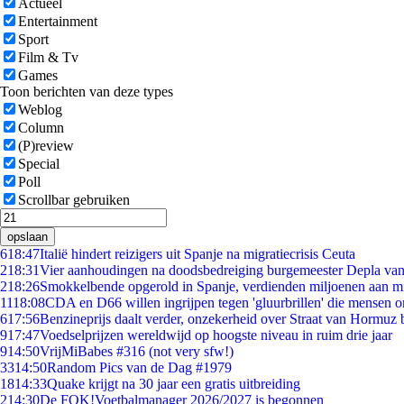
Actueel
Entertainment
Sport
Film & Tv
Games
Toon berichten van deze types
Weblog
Column
(P)review
Special
Poll
Scrollbar gebruiken
opslaan
6
18:47
Italië hindert reizigers uit Spanje na migratiecrisis Ceuta
2
18:31
Vier aanhoudingen na doodsbedreiging burgemeester Depla va
2
18:26
Smokkelbende opgerold in Spanje, verdienden miljoenen aan m
11
18:08
CDA en D66 willen ingrijpen tegen 'gluurbrillen' die mensen 
6
17:56
Benzineprijs daalt verder, onzekerheid over Straat van Hormuz bl
9
17:47
Voedselprijzen wereldwijd op hoogste niveau in ruim drie jaar
9
14:50
VrijMiBabes #316 (not very sfw!)
33
14:50
Random Pics van de Dag #1979
18
14:33
Quake krijgt na 30 jaar een gratis uitbreiding
2
14:30
De FOK!Voetbalmanager 2026/2027 is begonnen