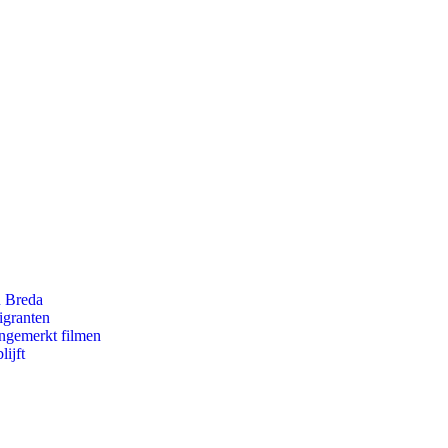
n Breda
igranten
ongemerkt filmen
ijft