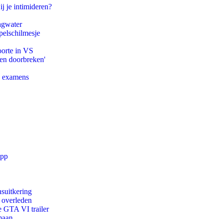
ij je intimideren?
agwater
pelschilmesje
oorte in VS
pen doorbreken'
e examens
app
suitkering
d overleden
e GTA VI trailer
maan