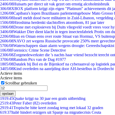
24
06/08
Huisarts per direct uit vak gezet om ernstig alcoholmisbruik
3
06/08
XBOX platform krijgt zijn eigen "Platinum" achievements dit ja
12
06/08
Capibara's lopen Braziliaans parlementsgebouw Mato Grosso 
69
06/08
Israël meldt dood twee militairen in Zuid-Libanon, vergeldin
15
06/08
Hiroshima herdenkt slachtoffers atoombom, 81 jaar later
19
06/08
Drone met explosieven bij Duits vliegveld voedt vrees voor hy
34
06/08
Wakker Dier dient klacht in tegen insectenfabriek Protix om 
22
06/08
Iran en Oman eens over route Straat van Hormuz, VS buitensp
26
06/08
NAVO zet wegens Russische provocatie 250% meer gevechtsvl
57
06/08
Waterschappen slaan alarm wegens droogte: Gereedschapskist
1
06/08
Forensics: Crime Scene Detective
23
06/08
Zorgmedewerkster die 's nachts haar vriend bezocht terecht on
37
06/08
Random Pics van de Dag #1977
18
05/08
Datalek bij Bol en de Bijenkorf na cyberaanval op logistiek pa
34
05/08
Kind overleden na aanrijding door AH-bestelbus in Dordrecht
Actieve items
Actieve items
Scrollbar gebruiken
opslaan
19
19:45
Quake krijgt na 30 jaar een gratis uitbreiding
25
19:43
Peter Faber (82) overleden
29
19:41
Tropische hitte keert zondag terug met lokaal 32 graden
6
19:37
Italië hindert reizigers uit Spanje na migratiecrisis Ceuta