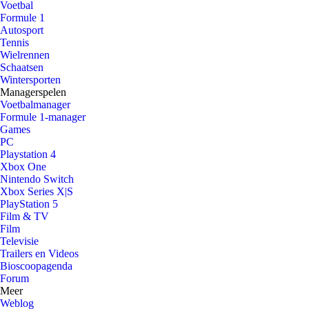
Voetbal
Formule 1
Autosport
Tennis
Wielrennen
Schaatsen
Wintersporten
Managerspelen
Voetbalmanager
Formule 1-manager
Games
PC
Playstation 4
Xbox One
Nintendo Switch
Xbox Series X|S
PlayStation 5
Film & TV
Film
Televisie
Trailers en Videos
Bioscoopagenda
Forum
Meer
Weblog