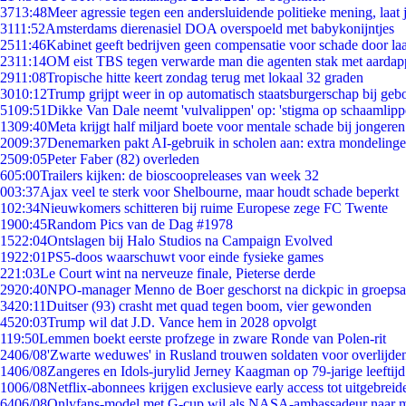
37
13:48
Meer agressie tegen een andersluidende politieke mening, laat j
31
11:52
Amsterdams dierenasiel DOA overspoeld met babykonijntjes
25
11:46
Kabinet geeft bedrijven geen compensatie voor schade door la
23
11:14
OM eist TBS tegen verwarde man die agenten stak met aardap
29
11:08
Tropische hitte keert zondag terug met lokaal 32 graden
30
10:12
Trump grijpt weer in op automatisch staatsburgerschap bij geb
51
09:51
Dikke Van Dale neemt 'vulvalippen' op: 'stigma op schaamlip
13
09:40
Meta krijgt half miljard boete voor mentale schade bij jongeren
20
09:37
Denemarken pakt AI-gebruik in scholen aan: extra mondeling
25
09:05
Peter Faber (82) overleden
6
05:00
Trailers kijken: de bioscoopreleases van week 32
0
03:37
Ajax veel te sterk voor Shelbourne, maar houdt schade beperkt
1
02:34
Nieuwkomers schitteren bij ruime Europese zege FC Twente
19
00:45
Random Pics van de Dag #1978
15
22:04
Ontslagen bij Halo Studios na Campaign Evolved
19
22:01
PS5-doos waarschuwt voor einde fysieke games
2
21:03
Le Court wint na nerveuze finale, Pieterse derde
29
20:40
NPO-manager Menno de Boer geschorst na dickpic in groeps
34
20:11
Duitser (93) crasht met quad tegen boom, vier gewonden
45
20:03
Trump wil dat J.D. Vance hem in 2028 opvolgt
1
19:50
Lemmen boekt eerste profzege in zware Ronde van Polen-rit
24
06/08
'Zwarte weduwes' in Rusland trouwen soldaten voor overlijden
14
06/08
Zangeres en Idols-jurylid Jerney Kaagman op 79-jarige leeftij
10
06/08
Netflix-abonnees krijgen exclusieve early access tot uitgebreid
64
06/08
Onlyfans-model met G-cup wil als NASA-ambassadeur naar 