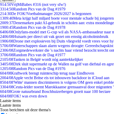
9
14:50
VrijMiBabes #316 (not very sfw!)
33
14:50
Random Pics van de Dag #1979
2
14:30
De FOK!Voetbalmanager 2026/2027 is begonnen
13
09:40
Meta krijgt half miljard boete voor mentale schade bij jongeren
20
09:37
Denemarken pakt AI-gebruik in scholen aan: extra mondeling
19
00:45
Random Pics van de Dag #1978
64
06/08
Onlyfans-model met G-cup wil als NASA-ambassadeur naar 
24
06/08
Huisarts per direct uit vak gezet om ernstig alcoholmisbruik
19
06/08
Drone met explosieven bij Duits vliegveld voedt vrees voor hy
57
06/08
Waterschappen slaan alarm wegens droogte: Gereedschapskist
23
06/08
Zorgmedewerkster die 's nachts haar vriend bezocht terecht on
37
06/08
Random Pics van de Dag #1977
21
05/08
Tanken in België wordt nóg aantrekkelijker
34
05/08
Dirk sluit supermarkt op de Wallen na golf van diefstal en agre
12
05/08
Random Pics van de Dag #1976
6
04/08
Kraftwerk brengt ruimteschip terug naar Eindhoven
20
04/08
Apple vecht Britse eis tot inbouwen backdoor in iCloud aan
85
04/08
'Witte' mannen discrimineren is volgens OM geen enkel probl
33
04/08
Ceuta-leider noemt Marokkaanse grensaanval door migranten 
6
04/08
Grote natuurbrand Boschhuizerbergen groeit naar 100 hectare
6
04/08
FOK! was even down
Laatste items
Laatste items
Toon berichten uit deze thema's