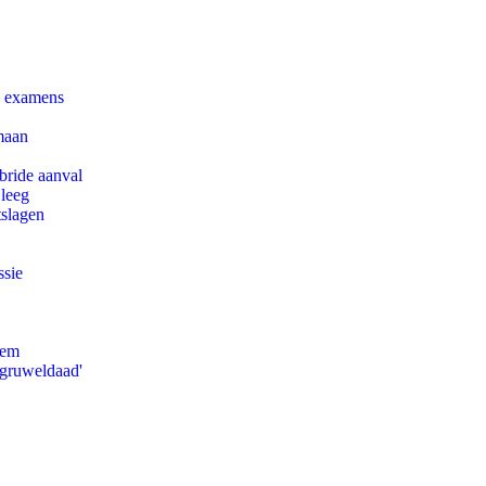
e examens
maan
bride aanval
 leeg
tslagen
ssie
eem
'gruweldaad'