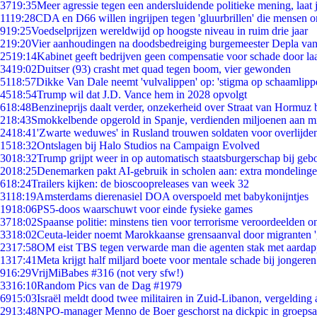
37
19:35
Meer agressie tegen een andersluidende politieke mening, laat j
11
19:28
CDA en D66 willen ingrijpen tegen 'gluurbrillen' die mensen 
9
19:25
Voedselprijzen wereldwijd op hoogste niveau in ruim drie jaar
2
19:20
Vier aanhoudingen na doodsbedreiging burgemeester Depla va
25
19:14
Kabinet geeft bedrijven geen compensatie voor schade door la
34
19:02
Duitser (93) crasht met quad tegen boom, vier gewonden
51
18:57
Dikke Van Dale neemt 'vulvalippen' op: 'stigma op schaamlipp
45
18:54
Trump wil dat J.D. Vance hem in 2028 opvolgt
6
18:48
Benzineprijs daalt verder, onzekerheid over Straat van Hormuz bl
2
18:43
Smokkelbende opgerold in Spanje, verdienden miljoenen aan m
24
18:41
'Zwarte weduwes' in Rusland trouwen soldaten voor overlijden
15
18:32
Ontslagen bij Halo Studios na Campaign Evolved
30
18:32
Trump grijpt weer in op automatisch staatsburgerschap bij geb
20
18:25
Denemarken pakt AI-gebruik in scholen aan: extra mondeling
6
18:24
Trailers kijken: de bioscoopreleases van week 32
31
18:19
Amsterdams dierenasiel DOA overspoeld met babykonijntjes
19
18:06
PS5-doos waarschuwt voor einde fysieke games
37
18:02
Spaanse politie: minstens tien voor terrorisme veroordeelden 
33
18:02
Ceuta-leider noemt Marokkaanse grensaanval door migranten 
23
17:58
OM eist TBS tegen verwarde man die agenten stak met aardap
13
17:41
Meta krijgt half miljard boete voor mentale schade bij jongeren
9
16:29
VrijMiBabes #316 (not very sfw!)
33
16:10
Random Pics van de Dag #1979
69
15:03
Israël meldt dood twee militairen in Zuid-Libanon, vergeldin
29
13:48
NPO-manager Menno de Boer geschorst na dickpic in groeps