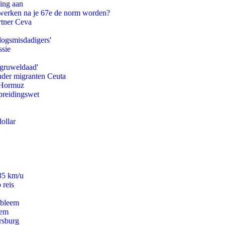
ling aan
 werken na je 67e de norm worden?
rtner Ceva
logsmisdadigers'
ssie
'gruweldaad'
onder migranten Ceuta
n Hormuz
preidingswet
ollar
235 km/u
 reis
obleem
eem
rsburg