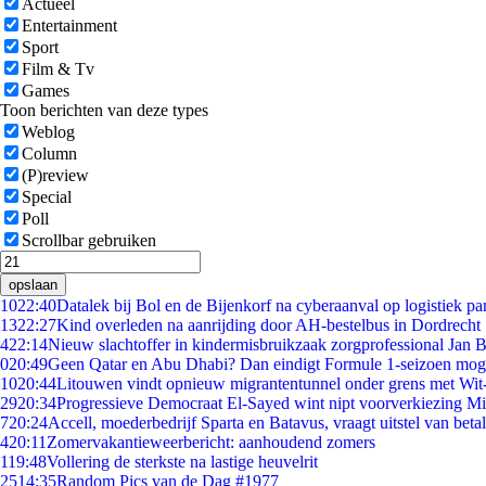
Actueel
Entertainment
Sport
Film & Tv
Games
Toon berichten van deze types
Weblog
Column
(P)review
Special
Poll
Scrollbar gebruiken
opslaan
10
22:40
Datalek bij Bol en de Bijenkorf na cyberaanval op logistiek pa
13
22:27
Kind overleden na aanrijding door AH-bestelbus in Dordrecht
4
22:14
Nieuw slachtoffer in kindermisbruikzaak zorgprofessional Jan B
0
20:49
Geen Qatar en Abu Dhabi? Dan eindigt Formule 1-seizoen moge
10
20:44
Litouwen vindt opnieuw migrantentunnel onder grens met Wit
29
20:34
Progressieve Democraat El-Sayed wint nipt voorverkiezing M
7
20:24
Accell, moederbedrijf Sparta en Batavus, vraagt uitstel van beta
4
20:11
Zomervakantieweerbericht: aanhoudend zomers
1
19:48
Vollering de sterkste na lastige heuvelrit
25
14:35
Random Pics van de Dag #1977