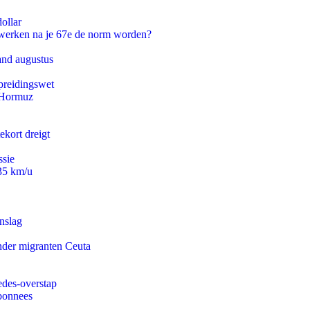
ollar
 werken na je 67e de norm worden?
and augustus
preidingswet
n Hormuz
ekort dreigt
ssie
235 km/u
nslag
onder migranten Ceuta
edes-overstap
abonnees