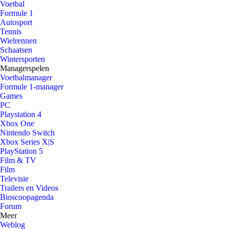
Voetbal
Formule 1
Autosport
Tennis
Wielrennen
Schaatsen
Wintersporten
Managerspelen
Voetbalmanager
Formule 1-manager
Games
PC
Playstation 4
Xbox One
Nintendo Switch
Xbox Series X|S
PlayStation 5
Film & TV
Film
Televisie
Trailers en Videos
Bioscoopagenda
Forum
Meer
Weblog