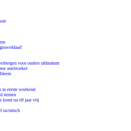
ssie
eem
'gruweldaad'
 verbergen voor ouders ultimatum
nse asielzoeker
obleem
o in eerste weekend
eid nemen
komt na elf jaar vrij
 racistisch