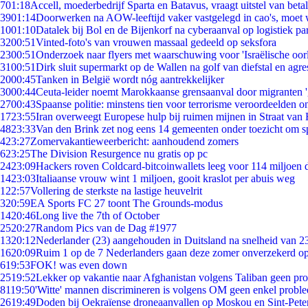
7
01:18
Accell, moederbedrijf Sparta en Batavus, vraagt uitstel van beta
39
01:14
Doorwerken na AOW-leeftijd vaker vastgelegd in cao's, moet
10
01:10
Datalek bij Bol en de Bijenkorf na cyberaanval op logistiek pa
32
00:51
Vinted-foto's van vrouwen massaal gedeeld op seksfora
23
00:51
Onderzoek naar flyers met waarschuwing voor 'Israëlische oor
31
00:51
Dirk sluit supermarkt op de Wallen na golf van diefstal en agre
20
00:45
Tanken in België wordt nóg aantrekkelijker
30
00:44
Ceuta-leider noemt Marokkaanse grensaanval door migranten 
27
00:43
Spaanse politie: minstens tien voor terrorisme veroordeelden 
17
23:55
Iran overweegt Europese hulp bij ruimen mijnen in Straat va
48
23:33
Van den Brink zet nog eens 14 gemeenten onder toezicht om s
4
23:27
Zomervakantieweerbericht: aanhoudend zomers
6
23:25
The Division Resurgence nu gratis op pc
24
23:09
Hackers roven Coldcard-bitcoinwallets leeg voor 114 miljoen d
14
23:03
Italiaanse vrouw wint 1 miljoen, gooit kraslot per abuis weg
1
22:57
Vollering de sterkste na lastige heuvelrit
3
20:59
EA Sports FC 27 toont The Grounds-modus
14
20:46
Long live the 7th of October
25
20:27
Random Pics van de Dag #1977
13
20:12
Nederlander (23) aangehouden in Duitsland na snelheid van 
16
20:09
Ruim 1 op de 7 Nederlanders gaan deze zomer onverzekerd op
6
19:53
FOK! was even down
25
19:52
Lekker op vakantie naar Afghanistan volgens Taliban geen pr
81
19:50
'Witte' mannen discrimineren is volgens OM geen enkel probl
26
19:49
Doden bij Oekraïense droneaanvallen op Moskou en Sint-Pete