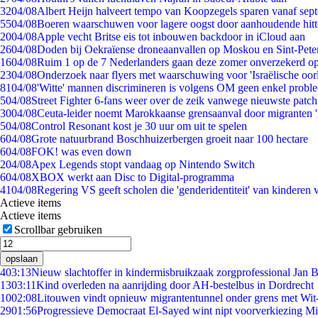
32
04/08
Albert Heijn halveert tempo van Koopzegels sparen vanaf sep
55
04/08
Boeren waarschuwen voor lagere oogst door aanhoudende hitt
20
04/08
Apple vecht Britse eis tot inbouwen backdoor in iCloud aan
26
04/08
Doden bij Oekraïense droneaanvallen op Moskou en Sint-Pete
16
04/08
Ruim 1 op de 7 Nederlanders gaan deze zomer onverzekerd op
23
04/08
Onderzoek naar flyers met waarschuwing voor 'Israëlische oor
81
04/08
'Witte' mannen discrimineren is volgens OM geen enkel probl
5
04/08
Street Fighter 6-fans weer over de zeik vanwege nieuwste patch
30
04/08
Ceuta-leider noemt Marokkaanse grensaanval door migranten 
5
04/08
Control Resonant kost je 30 uur om uit te spelen
6
04/08
Grote natuurbrand Boschhuizerbergen groeit naar 100 hectare
6
04/08
FOK! was even down
2
04/08
Apex Legends stopt vandaag op Nintendo Switch
6
04/08
XBOX werkt aan Disc to Digital-programma
41
04/08
Regering VS geeft scholen die 'genderidentiteit' van kinderen
Actieve items
Actieve items
Scrollbar gebruiken
opslaan
4
03:13
Nieuw slachtoffer in kindermisbruikzaak zorgprofessional Jan B
13
03:11
Kind overleden na aanrijding door AH-bestelbus in Dordrecht
10
02:08
Litouwen vindt opnieuw migrantentunnel onder grens met Wit
29
01:56
Progressieve Democraat El-Sayed wint nipt voorverkiezing M