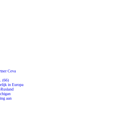
rtner Ceva
. (66)
lijk in Europa
-Rusland
ichigan
ling aan