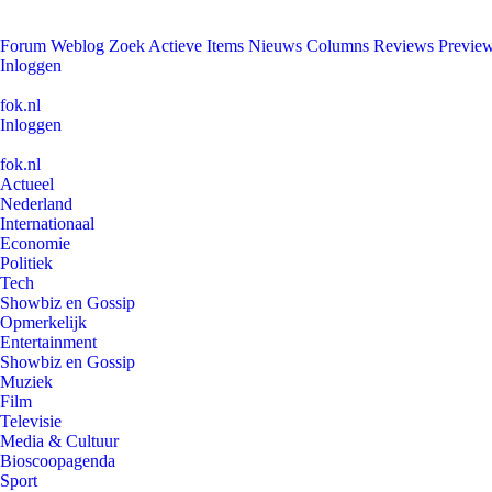
Forum
Weblog
Zoek
Actieve Items
Nieuws
Columns
Reviews
Previe
Inloggen
fok.nl
Inloggen
fok.nl
Actueel
Nederland
Internationaal
Economie
Politiek
Tech
Showbiz en Gossip
Opmerkelijk
Entertainment
Showbiz en Gossip
Muziek
Film
Televisie
Media & Cultuur
Bioscoopagenda
Sport