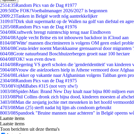
25
14:35
Random Pics van de Dag #1977
2
09:50
De FOK!Voetbalmanager 2026/2027 is begonnen
20
09:23
Tanken in België wordt nóg aantrekkelijker
31
09:07
Dirk sluit supermarkt op de Wallen na golf van diefstal en agre
12
05/08
Random Pics van de Dag #1976
5
04/08
Kraftwerk brengt ruimteschip terug naar Eindhoven
20
04/08
Apple vecht Britse eis tot inbouwen backdoor in iCloud aan
81
04/08
'Witte' mannen discrimineren is volgens OM geen enkel probl
30
04/08
Ceuta-leider noemt Marokkaanse grensaanval door migranten 
6
04/08
Grote natuurbrand Boschhuizerbergen groeit naar 100 hectare
6
04/08
FOK! was even down
41
04/08
Regering VS geeft scholen die 'genderidentiteit' van kinderen
59
04/08
Vrouw die asielzoekers hielp in Athene vermoord door Afghaa
25
04/08
Lekker op vakantie naar Afghanistan volgens Taliban geen pr
23
04/08
Random Pics van de Dag #1975
7
03/08
VrijMiBabes #315 (not very sfw!)
10
03/08
Spider-Man: Brand New Day knalt naar bijna 800 miljoen eur
11
03/08
Phil Collins dronk zich bijna dood, kinderen moesten al afsch
34
03/08
Man die zesjarig jochie met messteken in het hoofd vermoordde 
47
03/08
Man (25) sterft nadat hij lijm als condoom gebruikt
80
03/08
Spandoek "Bruine mannen naar achteren" in België opeens wèl
Laatste items
Laatste items
Toon berichten uit deze thema's