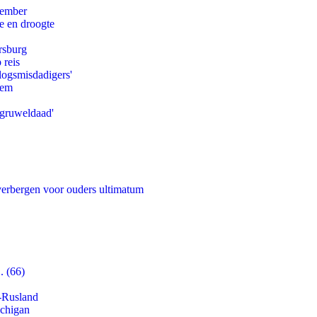
tember
e en droogte
rsburg
 reis
logsmisdadigers'
eem
'gruweldaad'
 verbergen voor ouders ultimatum
. (66)
-Rusland
ichigan