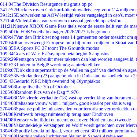
6
14:04
The Division Resurgence nu gratis op pc
24
12:52
Hackers roven Coldcard-bitcoinwallets leeg voor 114 miljoen d
39
12:15
Doorwerken na AOW-leeftijd vaker vastgelegd in cao's, moet
32
11:40
Vinted-foto's van vrouwen massaal gedeeld op seksfora
1
11:21
Nieuwe XBOX Game Pass titels voor de eerste helft van de ma
2
09:50
De FOK!Voetbalmanager 2026/2027 is begonnen
48
09:47
Van den Brink zet nog eens 14 gemeenten onder toezicht om s
17
09:40
Iran overweegt Europese hulp bij ruimen mijnen in Straat va
3
09:35
EA Sports FC 27 toont The Grounds-modus
1
09:34
Gears of War: E-Day open beta begint 6 augustus
36
09:29
Pentagon verbruikt meer raketten dan kan worden aangevuld, t
20
09:23
Tanken in België wordt nóg aantrekkelijker
31
09:07
Dirk sluit supermarkt op de Wallen na golf van diefstal en agre
13
08:53
Nederlander (23) aangehouden in Duitsland na snelheid van 
3
05:43
Gedurfd NEC blijft overeind bij Olympiakos
14
05/08
Long live the 7th of October
12
05/08
Random Pics van de Dag #1976
20
04/08
OM: vierde verdachte (18) vast op verdenking van beramen aa
14
04/08
Italiaanse vrouw wint 1 miljoen, gooit kraslot per abuis weg
27
04/08
Spaanse politie: minstens tien voor terrorisme veroordeelden 
5
04/08
Kraftwerk brengt ruimteschip terug naar Eindhoven
1
04/08
Reusser wint tijdrit en neemt geel over, Nooijen knap tweede
7
04/08
Vakantiekiekje Verstappen en Wolff voedt geruchten over Merc
18
04/08
Spotify bereikt mijlpaal, voor het eerst 300 miljoen premium-
27
04/08
Houthi's vallen luchthaven Najran in Saoedi-Arabië aan