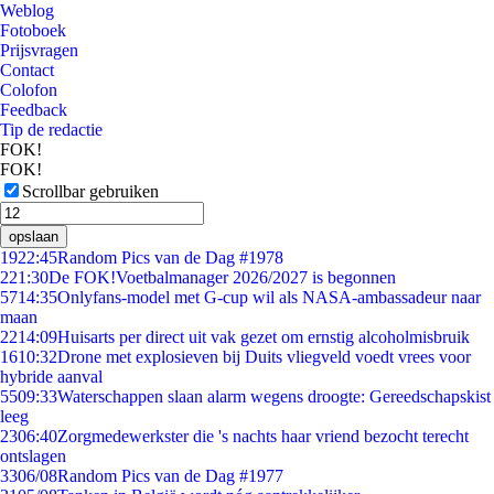
Weblog
Fotoboek
Prijsvragen
Contact
Colofon
Feedback
Tip de redactie
FOK!
FOK!
Scrollbar gebruiken
opslaan
19
22:45
Random Pics van de Dag #1978
2
21:30
De FOK!Voetbalmanager 2026/2027 is begonnen
57
14:35
Onlyfans-model met G-cup wil als NASA-ambassadeur naar
maan
22
14:09
Huisarts per direct uit vak gezet om ernstig alcoholmisbruik
16
10:32
Drone met explosieven bij Duits vliegveld voedt vrees voor
hybride aanval
55
09:33
Waterschappen slaan alarm wegens droogte: Gereedschapskist
leeg
23
06:40
Zorgmedewerkster die 's nachts haar vriend bezocht terecht
ontslagen
33
06/08
Random Pics van de Dag #1977