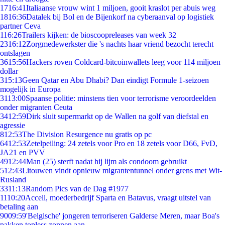
17
16:41
Italiaanse vrouw wint 1 miljoen, gooit kraslot per abuis weg
18
16:36
Datalek bij Bol en de Bijenkorf na cyberaanval op logistiek
partner Ceva
1
16:26
Trailers kijken: de bioscoopreleases van week 32
23
16:12
Zorgmedewerkster die 's nachts haar vriend bezocht terecht
ontslagen
36
15:56
Hackers roven Coldcard-bitcoinwallets leeg voor 114 miljoen
dollar
3
15:13
Geen Qatar en Abu Dhabi? Dan eindigt Formule 1-seizoen
mogelijk in Europa
31
13:00
Spaanse politie: minstens tien voor terrorisme veroordeelden
onder migranten Ceuta
34
12:59
Dirk sluit supermarkt op de Wallen na golf van diefstal en
agressie
8
12:53
The Division Resurgence nu gratis op pc
64
12:53
Zetelpeiling: 24 zetels voor Pro en 18 zetels voor D66, FvD,
JA21 en PVV
49
12:44
Man (25) sterft nadat hij lijm als condoom gebruikt
5
12:43
Litouwen vindt opnieuw migrantentunnel onder grens met Wit-
Rusland
33
11:13
Random Pics van de Dag #1977
11
10:20
Accell, moederbedrijf Sparta en Batavus, vraagt uitstel van
betaling aan
90
09:59
'Belgische' jongeren terroriseren Galderse Meren, maar Boa's
pakken topless zonnen aan