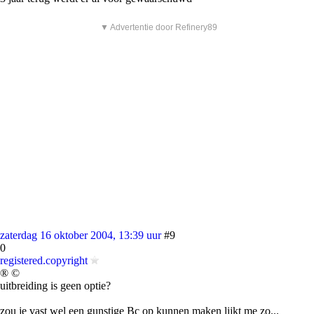
▼ Advertentie door Refinery89
zaterdag 16 oktober 2004, 13:39 uur
#9
0
registered.copyright
® ©
uitbreiding is geen optie?
zou je vast wel een gunstige Bc op kunnen maken lijkt me zo...