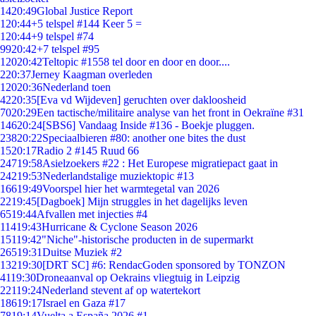
14
20:49
Global Justice Report
1
20:44
+5 telspel #144 Keer 5 =
1
20:44
+9 telspel #74
99
20:42
+7 telspel #95
120
20:42
Teltopic #1558 tel door en door en door....
2
20:37
Jerney Kaagman overleden
120
20:36
Nederland toen
42
20:35
[Eva vd Wijdeven] geruchten over dakloosheid
70
20:29
Een tactische/militaire analyse van het front in Oekraïne #31
146
20:24
[SBS6] Vandaag Inside #136 - Boekje pluggen.
238
20:22
Speciaalbieren #80: another one bites the dust
15
20:17
Radio 2 #145 Ruud 66
247
19:58
Asielzoekers #22 : Het Europese migratiepact gaat in
242
19:53
Nederlandstalige muziektopic #13
166
19:49
Voorspel hier het warmtegetal van 2026
22
19:45
[Dagboek] Mijn struggles in het dagelijks leven
65
19:44
Afvallen met injecties #4
114
19:43
Hurricane & Cyclone Season 2026
151
19:42
"Niche"-historische producten in de supermarkt
265
19:31
Duitse Muziek #2
132
19:30
[DRT SC] #6: RendacGoden sponsored by TONZON
41
19:30
Droneaanval op Oekrains vliegtuig in Leipzig
221
19:24
Nederland stevent af op watertekort
186
19:17
Israel en Gaza #17
78
19:14
Vuelta a España 2026 #1