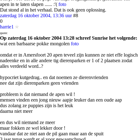
apen in te laten slapen ...... :'(
foto
Dat stond al in het verhaal. Dat is ook geen oplossing.
zaterdag 16 oktober 2004, 13:36 uur
#8
0
harrie1
quote:
Op zaterdag 16 oktober 2004 13:28 schreef Sunrise het volgende:
wat een barbaarse pokke mongolen
foto
omdat er in Amersfoort 20 apen teveel zijn kunnen ze niet effe logisch
nadeenke en in alle andere tig dierenparken er 1 of 2 plaatsen zodat
alles verdeeld word..?
hypocriet kutgedrag.. en dat noemen ze dierenvrienden
nee dat zijn dierenparken geen vrienden
probleem is dat niemand de apen wil !
mensen vinden een jong nieuw aapje leuker dan een oude aap
dus zolang ze puppies zijn is het leuk
daarna niet meer
en dus wil niemand ze meer
maar fokken ze wel lekker door !
vandaar dat ze niet aan de pil gaan maar aan de spuit
3 jaar terug werdt er al voor gewaarschuwd