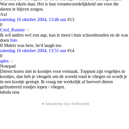
Wat een eikels daar. Het is hun verantwoordelijkheid om voor die
dieren te blijven zorgen.
Axl
zaterdag 16 oktober 2004, 13:46 uur
#13
0
Cool_Runner
Ik wil anders wel zon aap, kan ie mooi t huis schoonhouden en de was
doen
foto
If Matrix was here, he'd laugh too
zaterdag 16 oktober 2004, 13:51 uur
#14
0
aphx
Notepad
Dieren horen niet in kooitjes voor vermaak. Toppunt zijn vogeltjes in
kooitjes, dan heb je vleugels om de wereld rond te vliegen en wordt je
in een kooitje gestopt. Ik vraag me werkelijk af hoeveel dieren
gefrustreerd rondjes lopen / vliegen.
tabula rasa
▼ Advertentie door Refinery89