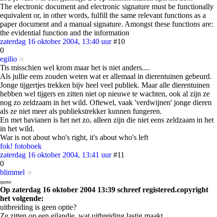
The electronic document and electronic signature must be functionally
equivalent or, in other words, fulfill the same relevant functions as a
paper document and a manual signature. Amongst these functions are:
the evidential function and the information
zaterdag 16 oktober 2004, 13:40 uur
#10
0
egilio
Tis misschien wel krom maar het is niet anders....
Als jullie eens zouden weten wat er allemaal in dierentuinen gebeurd.
Jonge tijgertjes trekken bijv heel veel publiek. Maar alle dierentuinen
hebben wel tijgers en zitten niet op nieuwe te wachten, ook al zijn ze
nog zo zeldzaam in het wild. Oftewel, vaak 'verdwijnen' jonge dieren
als ze niet meer als publiekstrekker kunnen fungeren.
En met bavianen is het net zo, alleen zijn die niet eens zeldzaam in het
in het wild.
War is not about who's right, it's about who's left
fok! fotoboek
zaterdag 16 oktober 2004, 13:41 uur
#11
0
blimmel
quote:
Op zaterdag 16 oktober 2004 13:39 schreef registered.copyright
het volgende:
uitbreiding is geen optie?
Ze zitten op een eilandje, wat uitbreiding lastig maakt.