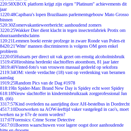
2
20:58
XBOX platform krijgt zijn eigen "Platinum" achievements dit
jaar
12
20:48
Capibara's lopen Braziliaans parlementsgebouw Mato Grosso
binnen
5
20:30
Zomervakantieweerbericht: aanhoudend zomers
32
20:25
Wakker Dier dient klacht in tegen insectenfabriek Protix om
duurzaamheidsclaims
1
20:21
Lemmen boekt eerste profzege in zware Ronde van Polen-rit
84
20:21
'Witte' mannen discrimineren is volgens OM geen enkel
probleem
22
20:05
Huisarts per direct uit vak gezet om ernstig alcoholmisbruik
15
19:45
Hiroshima herdenkt slachtoffers atoombom, 81 jaar later
38
19:40
Vinted-foto's van vrouwen massaal gedeeld op seksfora
21
19:34
OM: vierde verdachte (18) vast op verdenking van beramen
aanslag
19
19:25
Random Pics van de Dag #1978
8
18:19
In Spider-Man: Brand New Day is Spidey echt weer Spidey
6
18:18
Nieuw slachtoffer in kindermisbruikzaak zorgprofessional Jan
B. (66)
33
17:57
Kind overleden na aanrijding door AH-bestelbus in Dordrecht
45
17:10
Doorwerken na AOW-leeftijd vaker vastgelegd in cao's, moet
werken na je 67e de norm worden?
1
17:07
Forensics: Crime Scene Detective
56
17:01
Boeren waarschuwen voor lagere oogst door aanhoudende
hitte en droogte