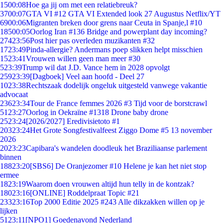
15
00:08
Hoe ga jij om met een relatiebreuk?
37
00:07
GTA VI #12 GTA VI Extended look 27 Augustus Netflix/YT
69
00:06
Migranten breken door grens naar Ceuta in Spanje,l #10
185
00:05
Oorlog Iran #136 Bridge and powerplant day incoming?
274
23:56
Post hier pas overleden muzikanten #32
17
23:49
Pinda-allergie? Andermans poep slikken helpt misschien
15
23:41
Vrouwen willen geen man meer #30
5
23:39
Trump wil dat J.D. Vance hem in 2028 opvolgt
259
23:39
[Dagboek] Veel aan hoofd - Deel 27
10
23:38
Rechtszaak dodelijk ongeluk uitgesteld vanwege vakantie
advocaat
236
23:34
Tour de France femmes 2026 #3 Tijd voor de borstcrawl
51
23:27
Oorlog in Oekraïne #1318 Drone baby drone
25
23:24
[2026/2027] Eredivisietoto #1
203
23:24
Het Grote Songfestivalfeest Ziggo Dome #5 13 november
2026
20
23:23
Capibara's wandelen doodleuk het Braziliaanse parlement
binnen
188
23:20
[SBS6] De Oranjezomer #10 Helene je kan het niet stop
ermee
18
23:19
Waarom doen vrouwen altijd hun telly in de kontzak?
180
23:16
[ONLINE] Roddelpraat Topic #21
233
23:16
Top 2000 Editie 2025 #243 Alle dikzakken willen op je
lijken
51
23:11
[NPO1] Goedenavond Nederland