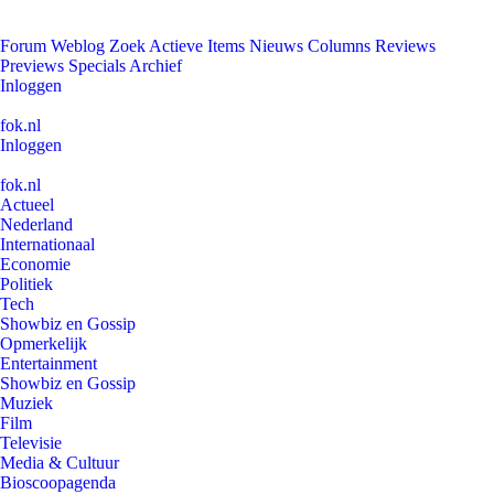
Forum
Weblog
Zoek
Actieve Items
Nieuws
Columns
Reviews
Previews
Specials
Archief
Inloggen
fok.nl
Inloggen
fok.nl
Actueel
Nederland
Internationaal
Economie
Politiek
Tech
Showbiz en Gossip
Opmerkelijk
Entertainment
Showbiz en Gossip
Muziek
Film
Televisie
Media & Cultuur
Bioscoopagenda