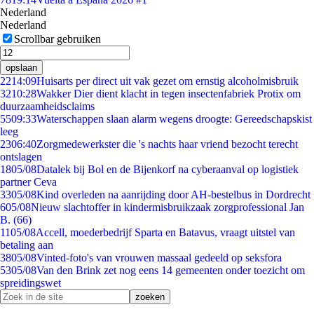
Nederland
Nederland
Scrollbar gebruiken
opslaan
22
14:09
Huisarts per direct uit vak gezet om ernstig alcoholmisbruik
32
10:28
Wakker Dier dient klacht in tegen insectenfabriek Protix om
duurzaamheidsclaims
55
09:33
Waterschappen slaan alarm wegens droogte: Gereedschapskist
leeg
23
06:40
Zorgmedewerkster die 's nachts haar vriend bezocht terecht
ontslagen
18
05/08
Datalek bij Bol en de Bijenkorf na cyberaanval op logistiek
partner Ceva
33
05/08
Kind overleden na aanrijding door AH-bestelbus in Dordrecht
6
05/08
Nieuw slachtoffer in kindermisbruikzaak zorgprofessional Jan
B. (66)
11
05/08
Accell, moederbedrijf Sparta en Batavus, vraagt uitstel van
betaling aan
38
05/08
Vinted-foto's van vrouwen massaal gedeeld op seksfora
53
05/08
Van den Brink zet nog eens 14 gemeenten onder toezicht om
spreidingswet