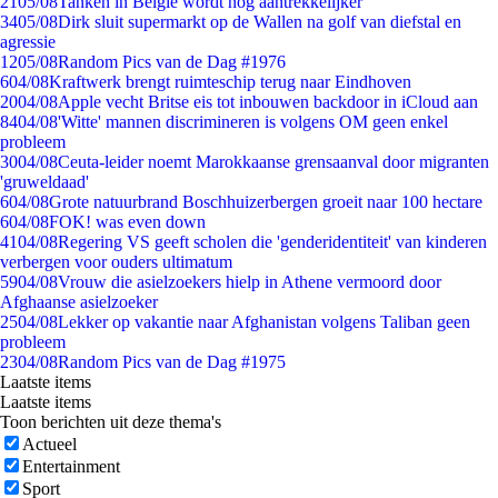
21
05/08
Tanken in België wordt nóg aantrekkelijker
34
05/08
Dirk sluit supermarkt op de Wallen na golf van diefstal en
agressie
12
05/08
Random Pics van de Dag #1976
6
04/08
Kraftwerk brengt ruimteschip terug naar Eindhoven
20
04/08
Apple vecht Britse eis tot inbouwen backdoor in iCloud aan
84
04/08
'Witte' mannen discrimineren is volgens OM geen enkel
probleem
30
04/08
Ceuta-leider noemt Marokkaanse grensaanval door migranten
'gruweldaad'
6
04/08
Grote natuurbrand Boschhuizerbergen groeit naar 100 hectare
6
04/08
FOK! was even down
41
04/08
Regering VS geeft scholen die 'genderidentiteit' van kinderen
verbergen voor ouders ultimatum
59
04/08
Vrouw die asielzoekers hielp in Athene vermoord door
Afghaanse asielzoeker
25
04/08
Lekker op vakantie naar Afghanistan volgens Taliban geen
probleem
23
04/08
Random Pics van de Dag #1975
Laatste items
Laatste items
Toon berichten uit deze thema's
Actueel
Entertainment
Sport