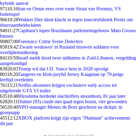
hybride aanval
971
10:16
Iran en Oman eens over route Straat van Hormuz, VS
buitenspel
966
10:28
Wakker Dier dient klacht in tegen insectenfabriek Protix om
duurzaamheidsclaims
949
11:27
Capibara's lopen Braziliaans parlementsgebouw Mato Grosso
binnen
908
07:00
Forensics: Crime Scene Detective
858
19:42
'Zwarte weduwes' in Rusland trouwen soldaten voor
overlijdensuitkering
841
10:59
Israël meldt dood twee militairen in Zuid-Libanon, vergelding
aangekondigd
839
20:03
Trump wil dat J.D. Vance hem in 2028 opvolgt
801
18:20
Zangeres en Idols-jurylid Jerney Kaagman op 79-jarige
leeftijd overleden
761
15:21
Netflix-abonnees krijgen exclusieve early access tot
uitgebreide GTA VI trailer
635
10:48
Hiroshima herdenkt slachtoffers atoombom, 81 jaar later
628
20:11
Duitser (93) crasht met quad tegen boom, vier gewonden
565
20:40
NPO-manager Menno de Boer geschorst na dickpic in
groepsapp
455
12:12
XBOX platform krijgt zijn eigen "Platinum" achievements
dit jaar