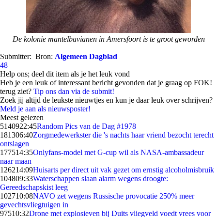
De kolonie mantelbavianen in Amersfoort is te groot geworden
Submitter:
Bron:
Algemeen Dagblad
48
Help ons; deel dit item als je het leuk vond
Heb je een leuk of interessant bericht gevonden dat je graag op FOK!
terug ziet?
Tip ons dan via de submit!
Zoek jij altijd de leukste nieuwtjes en kun je daar leuk over schrijven?
Meld je aan als nieuwsposter!
Meest gelezen
51409
22:45
Random Pics van de Dag #1978
1813
06:40
Zorgmedewerkster die 's nachts haar vriend bezocht terecht
ontslagen
1775
14:35
Onlyfans-model met G-cup wil als NASA-ambassadeur
naar maan
1262
14:09
Huisarts per direct uit vak gezet om ernstig alcoholmisbruik
1048
09:33
Waterschappen slaan alarm wegens droogte:
Gereedschapskist leeg
1027
10:08
NAVO zet wegens Russische provocatie 250% meer
gevechtsvliegtuigen in
975
10:32
Drone met explosieven bij Duits vliegveld voedt vrees voor