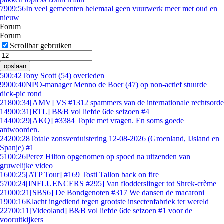
79
09:56
In veel gemeenten helemaal geen vuurwerk meer met oud en
nieuw
Forum
Forum
Scrollbar gebruiken
opslaan
5
00:42
Tony Scott (54) overleden
99
00:40
NPO-manager Menno de Boer (47) op non-actief stuurde
dick-pic rond
218
00:34
[AMV] VS #1312 spammers van de internationale rechtsorde
149
00:31
[RTL] B&B vol liefde 6de seizoen #4
144
00:29
[AKQ] #3384 Topic met vragen. En soms goede
antwoorden.
242
00:28
Totale zonsverduistering 12-08-2026 (Groenland, IJsland en
Spanje) #1
51
00:26
Perez Hilton opgenomen op spoed na uitzenden van
gruwelijke video
16
00:25
[ATP Tour] #169 Tosti Tallon back on fire
57
00:24
[INFLUENCERS #295] Van flodderslinger tot Shrek-crème
210
00:21
[SBS6] De Bondgenoten #317 We dansen de macaroni
19
00:16
Klacht ingediend tegen grootste insectenfabriek ter wereld
227
00:11
[Videoland] B&B vol liefde 6de seizoen #1 voor de
vooruitkijkers