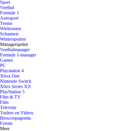
Sport
Voetbal
Formule 1
Autosport
Tennis
Wielrennen
Schaatsen
Wintersporten
Managerspelen
Voetbalmanager
Formule 1-manager
Games
PC
Playstation 4
Xbox One
Nintendo Switch
Xbox Series X|S
PlayStation 5
Film & TV
Film
Televisie
Trailers en Videos
Bioscoopagenda
Forum
Meer