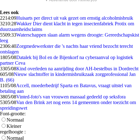
▼ Advertentie door Refinery89
Lees ook
22
14:09
Huisarts per direct uit vak gezet om ernstig alcoholmisbruik
32
10:28
Wakker Dier dient klacht in tegen insectenfabriek Protix om
duurzaamheidsclaims
55
09:33
Waterschappen slaan alarm wegens droogte: Gereedschapskist
leeg
23
06:40
Zorgmedewerkster die 's nachts haar vriend bezocht terecht
ontslagen
18
05/08
Datalek bij Bol en de Bijenkorf na cyberaanval op logistiek
partner Ceva
33
05/08
Kind overleden na aanrijding door AH-bestelbus in Dordrecht
6
05/08
Nieuw slachtoffer in kindermisbruikzaak zorgprofessional Jan
B. (66)
11
05/08
Accell, moederbedrijf Sparta en Batavus, vraagt uitstel van
betaling aan
38
05/08
Vinted-foto's van vrouwen massaal gedeeld op seksfora
53
05/08
Van den Brink zet nog eens 14 gemeenten onder toezicht om
spreidingswet
Font-grootte:
Normaal
Kleiner
regelhoogte :
Normaal