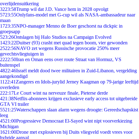
overlijdensuitkering
32
23:58
Trump wil dat J.D. Vance hem in 2028 opvolgt
57
23:55
Onlyfans-model met G-cup wil als NASA-ambassadeur naar
maan
17
23:35
NPO-manager Menno de Boer geschorst na dickpic in
groepsapp
5
23:26
Ontslagen bij Halo Studios na Campaign Evolved
14
23:22
Duitser (93) crasht met quad tegen boom, vier gewonden
25
22:56
NAVO zet wegens Russische provocatie 250% meer
gevechtsvliegtuigen in
22
22:50
Iran en Oman eens over route Straat van Hormuz, VS
buitenspel
48
22:46
Israël meldt dood twee militairen in Zuid-Libanon, vergelding
aangekondigd
11
22:41
Zangeres en Idols-jurylid Jerney Kaagman op 79-jarige leeftijd
overleden
2
22:17
Le Court wint na nerveuze finale, Pieterse derde
4
21:38
Netflix-abonnees krijgen exclusieve early access tot uitgebreide
GTA VI trailer
55
21:25
Waterschappen slaan alarm wegens droogte: Gereedschapskist
leeg
45
21:00
Progressieve Democraat El-Sayed wint nipt voorverkiezing
Michigan
16
21:00
Drone met explosieven bij Duits vliegveld voedt vrees voor
hybride aanval