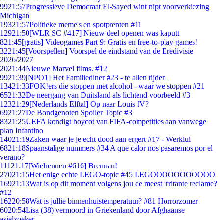
99
21:57
Progressieve Democraat El-Sayed wint nipt voorverkiezing
Michigan
193
21:57
Politieke meme's en spotprenten #11
129
21:50
[WLR SC #417] Nieuw deel openen was kaputt
8
21:45
[gratis] Videogames Part 9: Gratis en free-to-play games!
32
21:45
[Voorspellen] Voorspel de eindstand van de Eredivisie
2026/2027
20
21:44
Nieuwe Marvel films. #12
99
21:39
[NPO1] Het Familiediner #23 - te allen tijden
134
21:33
FOK!ers die stoppen met alcohol - waar we stoppen #21
65
21:32
De neergang van Duitsland als lichtend voorbeeld #3
123
21:29
[Nederlands Elftal] Op naar Louis IV?
69
21:27
De Bondgenoten Spoiler Topic #3
83
21:25
UEFA kondigt boycot van FIFA-competities aan vanwege
plan Infantino
140
21:19
Zaken waar je je echt dood aan ergert #17 - Werklui
68
21:18
Spaanstalige nummers #34 A que calor nos pasaremos por el
verano?
111
21:17
[Wielrennen #616] Brennan!
270
21:15
Het enige echte LEGO-topic #45 LEGOOOOOOOOOOO
169
21:13
Wat is op dit moment volgens jou de meest irritante reclame?
#12
162
20:58
Wat is jullie binnenhuistemperatuur? #81 Horrorzomer
60
20:54
Lisa (38) vermoord in Griekenland door Afghaanse
asielzoeker