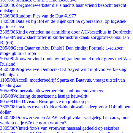
23
06:40
Zorgmedewerkster die 's nachts haar vriend bezocht terecht
ontslagen
33
06/08
Random Pics van de Dag #1977
18
05/08
Datalek bij Bol en de Bijenkorf na cyberaanval op logistiek
partner Ceva
33
05/08
Kind overleden na aanrijding door AH-bestelbus in Dordrecht
6
05/08
Nieuw slachtoffer in kindermisbruikzaak zorgprofessional Jan
B. (66)
3
05/08
Geen Qatar en Abu Dhabi? Dan eindigt Formule 1-seizoen
mogelijk in Europa
5
05/08
Litouwen vindt opnieuw migrantentunnel onder grens met Wit-
Rusland
45
05/08
Progressieve Democraat El-Sayed wint nipt voorverkiezing
Michigan
11
05/08
Accell, moederbedrijf Sparta en Batavus, vraagt uitstel van
betaling aan
5
05/08
Zomervakantieweerbericht: aanhoudend zomers
1
05/08
Vollering de sterkste na lastige heuvelrit
8
05/08
The Division Resurgence nu gratis op pc
36
05/08
Hackers roven Coldcard-bitcoinwallets leeg voor 114 miljoen
dollar
45
05/08
Doorwerken na AOW-leeftijd vaker vastgelegd in cao's, moet
werken na je 67e de norm worden?
38
05/08
Vinted-foto's van vrouwen massaal gedeeld op seksfora