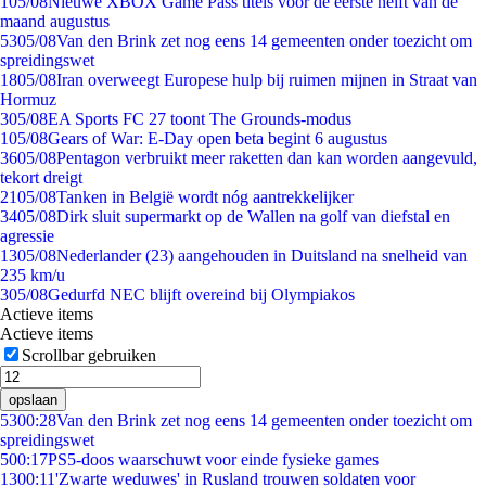
1
05/08
Nieuwe XBOX Game Pass titels voor de eerste helft van de
maand augustus
53
05/08
Van den Brink zet nog eens 14 gemeenten onder toezicht om
spreidingswet
18
05/08
Iran overweegt Europese hulp bij ruimen mijnen in Straat van
Hormuz
3
05/08
EA Sports FC 27 toont The Grounds-modus
1
05/08
Gears of War: E-Day open beta begint 6 augustus
36
05/08
Pentagon verbruikt meer raketten dan kan worden aangevuld,
tekort dreigt
21
05/08
Tanken in België wordt nóg aantrekkelijker
34
05/08
Dirk sluit supermarkt op de Wallen na golf van diefstal en
agressie
13
05/08
Nederlander (23) aangehouden in Duitsland na snelheid van
235 km/u
3
05/08
Gedurfd NEC blijft overeind bij Olympiakos
Actieve items
Actieve items
Scrollbar gebruiken
opslaan
53
00:28
Van den Brink zet nog eens 14 gemeenten onder toezicht om
spreidingswet
5
00:17
PS5-doos waarschuwt voor einde fysieke games
13
00:11
'Zwarte weduwes' in Rusland trouwen soldaten voor