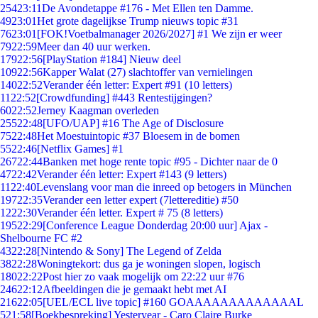
254
23:11
De Avondetappe #176 - Met Ellen ten Damme.
49
23:01
Het grote dagelijkse Trump nieuws topic #31
76
23:01
[FOK!Voetbalmanager 2026/2027] #1 We zijn er weer
79
22:59
Meer dan 40 uur werken.
179
22:56
[PlayStation #184] Nieuw deel
109
22:56
Kapper Walat (27) slachtoffer van vernielingen
140
22:52
Verander één letter: Expert #91 (10 letters)
11
22:52
[Crowdfunding] #443 Rentestijgingen?
60
22:52
Jerney Kaagman overleden
255
22:48
[UFO/UAP] #16 The Age of Disclosure
75
22:48
Het Moestuintopic #37 Bloesem in de bomen
55
22:46
[Netflix Games] #1
267
22:44
Banken met hoge rente topic #95 - Dichter naar de 0
47
22:42
Verander één letter: Expert #143 (9 letters)
11
22:40
Levenslang voor man die inreed op betogers in München
197
22:35
Verander een letter expert (7lettereditie) #50
12
22:30
Verander één letter. Expert # 75 (8 letters)
195
22:29
[Conference League Donderdag 20:00 uur] Ajax -
Shelbourne FC #2
43
22:28
[Nintendo & Sony] The Legend of Zelda
38
22:28
Woningtekort: dus ga je woningen slopen, logisch
180
22:22
Post hier zo vaak mogelijk om 22:22 uur #76
246
22:12
Afbeeldingen die je gemaakt hebt met AI
216
22:05
[UEL/ECL live topic] #160 GOAAAAAAAAAAAAAL
5
21:58
[Boekbespreking] Yesteryear - Caro Claire Burke