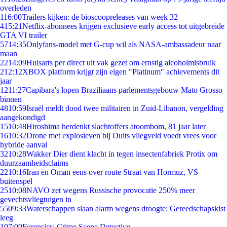
overleden
1
16:00
Trailers kijken: de bioscoopreleases van week 32
4
15:21
Netflix-abonnees krijgen exclusieve early access tot uitgebreide
GTA VI trailer
57
14:35
Onlyfans-model met G-cup wil als NASA-ambassadeur naar
maan
22
14:09
Huisarts per direct uit vak gezet om ernstig alcoholmisbruik
2
12:12
XBOX platform krijgt zijn eigen "Platinum" achievements dit
jaar
12
11:27
Capibara's lopen Braziliaans parlementsgebouw Mato Grosso
binnen
48
10:59
Israël meldt dood twee militairen in Zuid-Libanon, vergelding
aangekondigd
15
10:48
Hiroshima herdenkt slachtoffers atoombom, 81 jaar later
16
10:32
Drone met explosieven bij Duits vliegveld voedt vrees voor
hybride aanval
32
10:28
Wakker Dier dient klacht in tegen insectenfabriek Protix om
duurzaamheidsclaims
22
10:16
Iran en Oman eens over route Straat van Hormuz, VS
buitenspel
25
10:08
NAVO zet wegens Russische provocatie 250% meer
gevechtsvliegtuigen in
55
09:33
Waterschappen slaan alarm wegens droogte: Gereedschapskist
leeg
1
07:00
Forensics: Crime Scene Detective