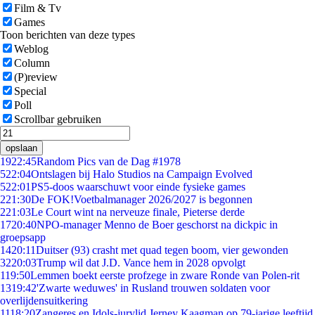
Film & Tv
Games
Toon berichten van deze types
Weblog
Column
(P)review
Special
Poll
Scrollbar gebruiken
opslaan
19
22:45
Random Pics van de Dag #1978
5
22:04
Ontslagen bij Halo Studios na Campaign Evolved
5
22:01
PS5-doos waarschuwt voor einde fysieke games
2
21:30
De FOK!Voetbalmanager 2026/2027 is begonnen
2
21:03
Le Court wint na nerveuze finale, Pieterse derde
17
20:40
NPO-manager Menno de Boer geschorst na dickpic in
groepsapp
14
20:11
Duitser (93) crasht met quad tegen boom, vier gewonden
32
20:03
Trump wil dat J.D. Vance hem in 2028 opvolgt
1
19:50
Lemmen boekt eerste profzege in zware Ronde van Polen-rit
13
19:42
'Zwarte weduwes' in Rusland trouwen soldaten voor
overlijdensuitkering
11
18:20
Zangeres en Idols-jurylid Jerney Kaagman op 79-jarige leeftijd