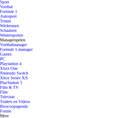
Sport
Voetbal
Formule 1
Autosport
Tennis
Wielrennen
Schaatsen
Wintersporten
Managerspelen
Voetbalmanager
Formule 1-manager
Games
PC
Playstation 4
Xbox One
Nintendo Switch
Xbox Series X|S
PlayStation 5
Film & TV
Film
Televisie
Trailers en Videos
Bioscoopagenda
Forum
Meer