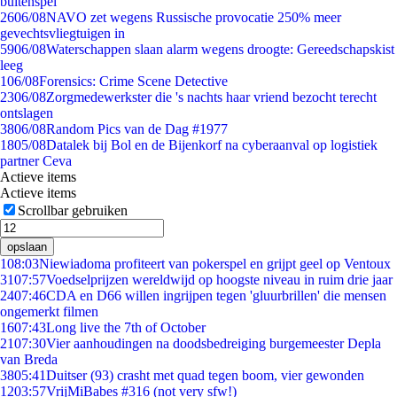
buitenspel
26
06/08
NAVO zet wegens Russische provocatie 250% meer
gevechtsvliegtuigen in
59
06/08
Waterschappen slaan alarm wegens droogte: Gereedschapskist
leeg
1
06/08
Forensics: Crime Scene Detective
23
06/08
Zorgmedewerkster die 's nachts haar vriend bezocht terecht
ontslagen
38
06/08
Random Pics van de Dag #1977
18
05/08
Datalek bij Bol en de Bijenkorf na cyberaanval op logistiek
partner Ceva
Actieve items
Actieve items
Scrollbar gebruiken
opslaan
1
08:03
Niewiadoma profiteert van pokerspel en grijpt geel op Ventoux
31
07:57
Voedselprijzen wereldwijd op hoogste niveau in ruim drie jaar
24
07:46
CDA en D66 willen ingrijpen tegen 'gluurbrillen' die mensen
ongemerkt filmen
16
07:43
Long live the 7th of October
21
07:30
Vier aanhoudingen na doodsbedreiging burgemeester Depla
van Breda
38
05:41
Duitser (93) crasht met quad tegen boom, vier gewonden
12
03:57
VrijMiBabes #316 (not very sfw!)