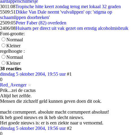
aardappelschilmesje
30
11:08
Tropische hitte keert zondag terug met lokaal 32 graden
55
09:51
Dikke Van Dale neemt 'vulvalippen' op: 'stigma op
schaamlippen doorbreken'
25
09:05
Peter Faber (82) overleden
24
06/08
Huisarts per direct uit vak gezet om ernstig alcoholmisbruik
Font-grootte:
Normaal
Kleiner
regelhoogte :
Normaal
Kleiner
38 reacties
dinsdag 5 oktober 2004, 19:55 uur
#1
0
Red_Avenger
Prik...zei de cactus
Altijd het zelfde.
Mensen die zichzelf geld kunnen geven doen dit ook.
macht corrumpeert. absolute macht corrumpeert absoluut!
Ik heb goed nieuws en ik heb slecht nieuws.
Het goede nieuws is: er is een ziekte naar u vernoemd.
dinsdag 5 oktober 2004, 19:56 uur
#2
0