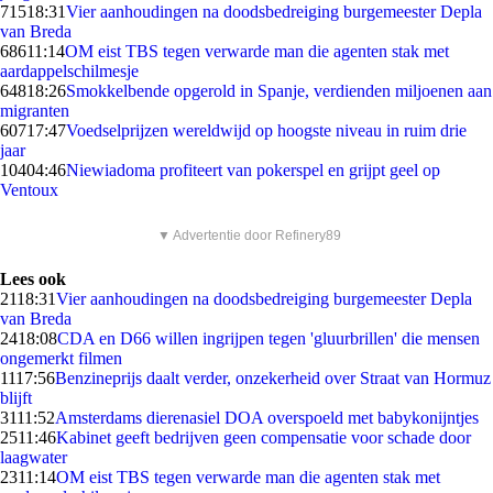
715
18:31
Vier aanhoudingen na doodsbedreiging burgemeester Depla
van Breda
686
11:14
OM eist TBS tegen verwarde man die agenten stak met
aardappelschilmesje
648
18:26
Smokkelbende opgerold in Spanje, verdienden miljoenen aan
migranten
607
17:47
Voedselprijzen wereldwijd op hoogste niveau in ruim drie
jaar
104
04:46
Niewiadoma profiteert van pokerspel en grijpt geel op
Ventoux
▼ Advertentie door Refinery89
Lees ook
21
18:31
Vier aanhoudingen na doodsbedreiging burgemeester Depla
van Breda
24
18:08
CDA en D66 willen ingrijpen tegen 'gluurbrillen' die mensen
ongemerkt filmen
11
17:56
Benzineprijs daalt verder, onzekerheid over Straat van Hormuz
blijft
31
11:52
Amsterdams dierenasiel DOA overspoeld met babykonijntjes
25
11:46
Kabinet geeft bedrijven geen compensatie voor schade door
laagwater
23
11:14
OM eist TBS tegen verwarde man die agenten stak met