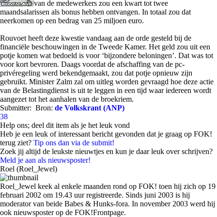
van de medewerkers zou een kwart tot twee
maandsalarissen als bonus hebben ontvangen. In totaal zou dat
neerkomen op een bedrag van 25 miljoen euro.
Rouvoet heeft deze kwestie vandaag aan de orde gesteld bij de
financiële beschouwingen in de Tweede Kamer. Het geld zou uit een
potje komen wat bedoeld is voor ‘bijzondere beloningen’. Dat was tot
voor kort bevroren. Daags voordat de afschaffing van de pc-
privéregeling werd bekendgemaakt, zou dat potje opnieuw zijn
gebruikt. Minister Zalm zal om uitleg worden gevraagd hoe deze actie
van de Belastingdienst is uit te leggen in een tijd waar iedereen wordt
aangezet tot het aanhalen van de broekriem.
Submitter:
Bron:
de Volkskrant (ANP)
38
Help ons; deel dit item als je het leuk vond
Heb je een leuk of interessant bericht gevonden dat je graag op FOK!
terug ziet?
Tip ons dan via de submit!
Zoek jij altijd de leukste nieuwtjes en kun je daar leuk over schrijven?
Meld je aan als nieuwsposter!
Roel (Roel_Jewel)
Roel_Jewel keek al enkele maanden rond op FOK! toen hij zich op 19
februari 2002 om 19.43 uur registreerde. Sinds juni 2003 is hij
moderator van beide Babes & Hunks-fora. In november 2003 werd hij
ook nieuwsposter op de FOK!Frontpage.