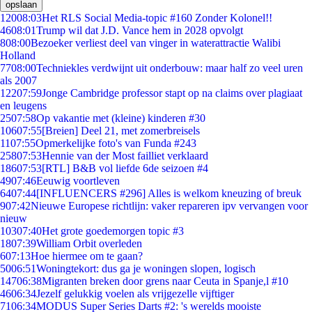
opslaan
120
08:03
Het RLS Social Media-topic #160 Zonder Kolonel!!
46
08:01
Trump wil dat J.D. Vance hem in 2028 opvolgt
8
08:00
Bezoeker verliest deel van vinger in waterattractie Walibi
Holland
77
08:00
Techniekles verdwijnt uit onderbouw: maar half zo veel uren
als 2007
122
07:59
Jonge Cambridge professor stapt op na claims over plagiaat
en leugens
25
07:58
Op vakantie met (kleine) kinderen #30
106
07:55
[Breien] Deel 21, met zomerbreisels
11
07:55
Opmerkelijke foto's van Funda #243
258
07:53
Hennie van der Most failliet verklaard
186
07:53
[RTL] B&B vol liefde 6de seizoen #4
49
07:46
Eeuwig voortleven
64
07:44
[INFLUENCERS #296] Alles is welkom kneuzing of breuk
9
07:42
Nieuwe Europese richtlijn: vaker repareren ipv vervangen voor
nieuw
103
07:40
Het grote goedemorgen topic #3
18
07:39
William Orbit overleden
6
07:13
Hoe hiermee om te gaan?
50
06:51
Woningtekort: dus ga je woningen slopen, logisch
147
06:38
Migranten breken door grens naar Ceuta in Spanje,l #10
46
06:34
Jezelf gelukkig voelen als vrijgezelle vijftiger
71
06:34
MODUS Super Series Darts #2: 's werelds mooiste