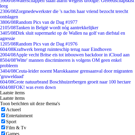
59
06/08
Waterschappen slaan alarm wegens droogte: Gereedschapskist
leeg
23
06/08
Zorgmedewerkster die 's nachts haar vriend bezocht terecht
ontslagen
38
06/08
Random Pics van de Dag #1977
21
05/08
Tanken in België wordt nóg aantrekkelijker
34
05/08
Dirk sluit supermarkt op de Wallen na golf van diefstal en
agressie
12
05/08
Random Pics van de Dag #1976
6
04/08
Kraftwerk brengt ruimteschip terug naar Eindhoven
20
04/08
Apple vecht Britse eis tot inbouwen backdoor in iCloud aan
85
04/08
'Witte' mannen discrimineren is volgens OM geen enkel
probleem
34
04/08
Ceuta-leider noemt Marokkaanse grensaanval door migranten
'gruweldaad'
6
04/08
Grote natuurbrand Boschhuizerbergen groeit naar 100 hectare
6
04/08
FOK! was even down
Laatste items
Laatste items
Toon berichten uit deze thema's
Actueel
Entertainment
Sport
Film & Tv
Games