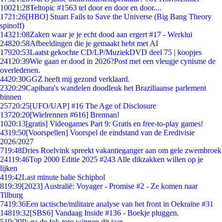
100
21:28
Teltopic #1563 tel door en door en door....
17
21:26
[HBO] Stuart Fails to Save the Universe (Big Bang Theory
spinoff)
143
21:08
Zaken waar je je echt dood aan ergert #17 - Werklui
248
20:58
Afbeeldingen die je gemaakt hebt met AI
179
20:53
Laatst gekochte CD/LP/MuziekDVD deel 75 | koopjes
241
20:39
Wie gaan er dood in 2026?Post met een vleugje cynisme de
overledenen.
44
20:30
GGZ heeft mij gezond verklaard.
23
20:29
Capibara's wandelen doodleuk het Braziliaanse parlement
binnen
257
20:25
[UFO/UAP] #16 The Age of Disclosure
137
20:20
[Wielrennen #616] Brennan!
10
20:13
[gratis] Videogames Part 9: Gratis en free-to-play games!
43
19:50
[Voorspellen] Voorspel de eindstand van de Eredivisie
2026/2027
7
19:48
Dries Roelvink spreekt vakantieganger aan om gele zwembroek
241
19:46
Top 2000 Editie 2025 #243 Alle dikzakken willen op je
lijken
4
19:42
Last minute balie Schiphol
8
19:39
[2023] Australië: Voyager - Promise #2 - Ze komen naar
Tilburg
74
19:36
Een tactische/militaire analyse van het front in Oekraïne #31
148
19:32
[SBS6] Vandaag Inside #136 - Boekje pluggen.
5
19:29
Ik ga de fok-toto winnen dit jaar