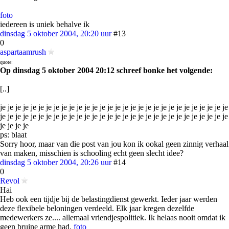
foto
iedereen is uniek behalve ik
dinsdag 5 oktober 2004, 20:20 uur
#13
0
aspartaamrush
quote:
Op dinsdag 5 oktober 2004 20:12 schreef bonke het volgende:
[..]
je je je je je je je je je je je je je je je je je je je je je je je je je je je je je je
je je je je je je je je je je je je je je je je je je je je je je je je je je je je je je
je je je je
ps: blaat
Sorry hoor, maar van die post van jou kon ik ookal geen zinnig verhaal
van maken, misschien is schooling echt geen slecht idee?
dinsdag 5 oktober 2004, 20:26 uur
#14
0
Revol
Hai
Heb ook een tijdje bij de belastingdienst gewerkt. Ieder jaar werden
deze flexibele beloningen verdeeld. Elk jaar kregen dezelfde
medewerkers ze.... allemaal vriendjespolitiek. Ik helaas nooit omdat ik
geen bruine arme had.
foto