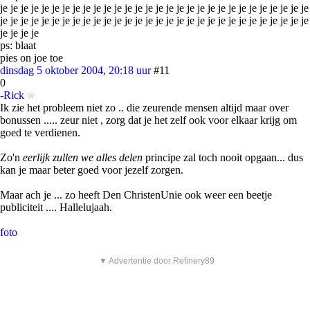
je je je je je je je je je je je je je je je je je je je je je je je je je je je je je je
je je je je je je je je je je je je je je je je je je je je je je je je je je je je je je
je je je je
ps: blaat
pies on joe toe
dinsdag 5 oktober 2004, 20:18 uur
#11
0
-Rick
Ik zie het probleem niet zo .. die zeurende mensen altijd maar over
bonussen ..... zeur niet , zorg dat je het zelf ook voor elkaar krijg om
goed te verdienen.
Zo'n
eerlijk zullen we alles delen
principe zal toch nooit opgaan... dus
kan je maar beter goed voor jezelf zorgen.
Maar ach je ... zo heeft Den ChristenUnie ook weer een beetje
publiciteit .... Hallelujaah.
foto
▼ Advertentie door Refinery89