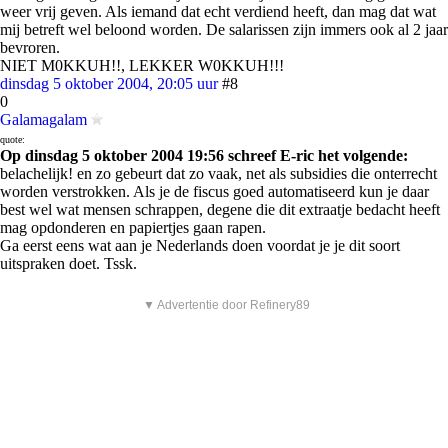
weer vrij geven. Als iemand dat echt verdiend heeft, dan mag dat wat
mij betreft wel beloond worden. De salarissen zijn immers ook al 2 jaar
bevroren.
NIET M0KKUH!!, LEKKER W0KKUH!!!
dinsdag 5 oktober 2004, 20:05 uur
#8
0
Galamagalam
quote:
Op dinsdag 5 oktober 2004 19:56 schreef E-ric het volgende:
belachelijk! en zo gebeurt dat zo vaak, net als subsidies die onterrecht
worden verstrokken. Als je de fiscus goed automatiseerd kun je daar
best wel wat mensen schrappen, degene die dit extraatje bedacht heeft
mag opdonderen en papiertjes gaan rapen.
Ga eerst eens wat aan je Nederlands doen voordat je je dit soort
uitspraken doet. Tssk.
▼ Advertentie door Refinery89