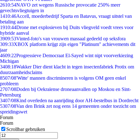
26
10:54
NAVO zet wegens Russische provocatie 250% meer
gevechtsvliegtuigen in
14
10:46
Accell, moederbedrijf Sparta en Batavus, vraagt uitstel van
betaling aan
19
10:44
Drone met explosieven bij Duits vliegveld voedt vrees voor
hybride aanval
39
09:53
Vinted-foto's van vrouwen massaal gedeeld op seksfora
3
09:33
XBOX platform krijgt zijn eigen "Platinum" achievements dit
jaar
46
09:22
Progressieve Democraat El-Sayed wint nipt voorverkiezing
Michigan
34
08:18
Wakker Dier dient klacht in tegen insectenfabriek Protix om
duurzaamheidsclaims
85
07/08
'Witte' mannen discrimineren is volgens OM geen enkel
probleem
27
07/08
Doden bij Oekraïense droneaanvallen op Moskou en Sint-
Petersburg
34
07/08
Kind overleden na aanrijding door AH-bestelbus in Dordrecht
53
07/08
Van den Brink zet nog eens 14 gemeenten onder toezicht om
spreidingswet
Forum
Forum
Scrollbar gebruiken