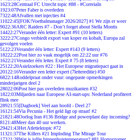
16
23:28
Centraal FC Utrecht topic #88 - #CorreiaIn
19
23:07
Peter Faber is overleden
73
22:48
Afvallen met injecties #4
110
22:45
[FOK!Voetbalmanager 2026/2027] #1 We zijn er weer
90
22:36
ARC Raiders #7 - Don’t forget about Stella Montis
144
22:27
Verander één letter: Expert #91 (10 letters)
32
22:27
Congo verbiedt export van koper en kobalt, Europa zal
gevolgen voelen
51
22:23
Verander één letter: Expert #143 (9 letters)
182
22:22
Post hier zo vaak mogelijk om 22:22 uur #76
16
22:21
Verander één letter. Expert # 75 (8 letters)
251
22:20
Asielzoekers #22 : Het Europese migratiepact gaat in
201
22:16
Verander een letter expert (7lettereditie) #50
68
22:14
Roddelpraat onder vuur: ongepaste opmerkingen
minderjarigen deel 2
280
22:06
Post hier pas overleden muzikanten #32
18
22:03
Miljarden naar Europese AI-start-ups: Nederland profiteert
flink mee
289
21:55
[Dagboek] Veel aan hoofd - Deel 27
161
21:54
Via Pecunia - Het geld ligt op straat! #2
218
21:48
Oorlog Iran #136 Bridge and powerplant day incoming?
81
21:48
Meer dan 40 uur werken.
294
21:43
Het Atletiektopic #72
113
21:37
The Killers #21 Imploding The Mirage Tour
173
21:28
Wat is jullie binnenhuistemperatuur? #81 Horrorzomer