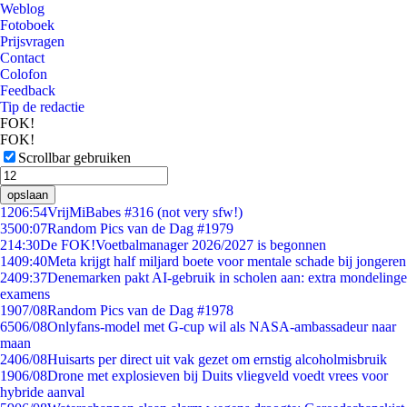
Weblog
Fotoboek
Prijsvragen
Contact
Colofon
Feedback
Tip de redactie
FOK!
FOK!
Scrollbar gebruiken
opslaan
12
06:54
VrijMiBabes #316 (not very sfw!)
35
00:07
Random Pics van de Dag #1979
2
14:30
De FOK!Voetbalmanager 2026/2027 is begonnen
14
09:40
Meta krijgt half miljard boete voor mentale schade bij jongeren
24
09:37
Denemarken pakt AI-gebruik in scholen aan: extra mondelinge
examens
19
07/08
Random Pics van de Dag #1978
65
06/08
Onlyfans-model met G-cup wil als NASA-ambassadeur naar
maan
24
06/08
Huisarts per direct uit vak gezet om ernstig alcoholmisbruik
19
06/08
Drone met explosieven bij Duits vliegveld voedt vrees voor
hybride aanval