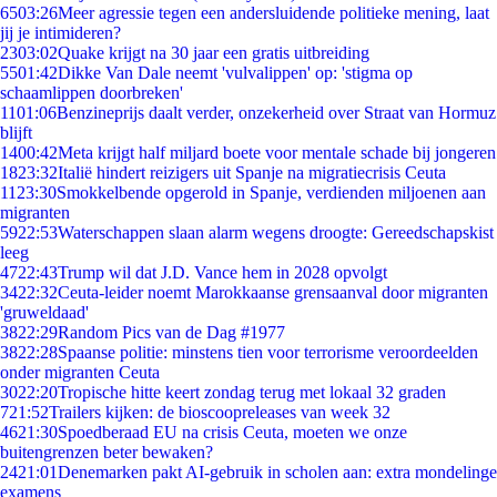
65
03:26
Meer agressie tegen een andersluidende politieke mening, laat
jij je intimideren?
23
03:02
Quake krijgt na 30 jaar een gratis uitbreiding
55
01:42
Dikke Van Dale neemt 'vulvalippen' op: 'stigma op
schaamlippen doorbreken'
11
01:06
Benzineprijs daalt verder, onzekerheid over Straat van Hormuz
blijft
14
00:42
Meta krijgt half miljard boete voor mentale schade bij jongeren
18
23:32
Italië hindert reizigers uit Spanje na migratiecrisis Ceuta
11
23:30
Smokkelbende opgerold in Spanje, verdienden miljoenen aan
migranten
59
22:53
Waterschappen slaan alarm wegens droogte: Gereedschapskist
leeg
47
22:43
Trump wil dat J.D. Vance hem in 2028 opvolgt
34
22:32
Ceuta-leider noemt Marokkaanse grensaanval door migranten
'gruweldaad'
38
22:29
Random Pics van de Dag #1977
38
22:28
Spaanse politie: minstens tien voor terrorisme veroordeelden
onder migranten Ceuta
30
22:20
Tropische hitte keert zondag terug met lokaal 32 graden
7
21:52
Trailers kijken: de bioscoopreleases van week 32
46
21:30
Spoedberaad EU na crisis Ceuta, moeten we onze
buitengrenzen beter bewaken?
24
21:01
Denemarken pakt AI-gebruik in scholen aan: extra mondelinge
examens