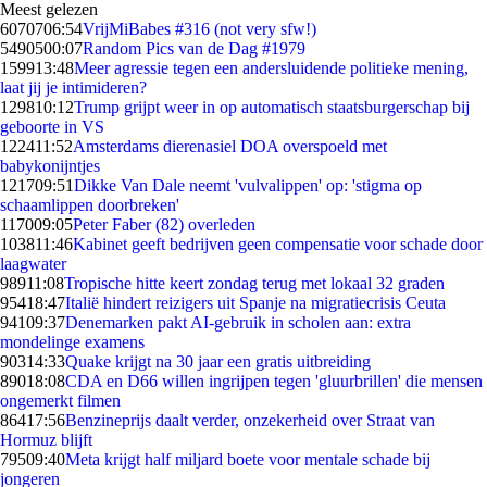
Meest gelezen
60707
06:54
VrijMiBabes #316 (not very sfw!)
54905
00:07
Random Pics van de Dag #1979
1599
13:48
Meer agressie tegen een andersluidende politieke mening,
laat jij je intimideren?
1298
10:12
Trump grijpt weer in op automatisch staatsburgerschap bij
geboorte in VS
1224
11:52
Amsterdams dierenasiel DOA overspoeld met
babykonijntjes
1217
09:51
Dikke Van Dale neemt 'vulvalippen' op: 'stigma op
schaamlippen doorbreken'
1170
09:05
Peter Faber (82) overleden
1038
11:46
Kabinet geeft bedrijven geen compensatie voor schade door
laagwater
989
11:08
Tropische hitte keert zondag terug met lokaal 32 graden
954
18:47
Italië hindert reizigers uit Spanje na migratiecrisis Ceuta
941
09:37
Denemarken pakt AI-gebruik in scholen aan: extra
mondelinge examens
903
14:33
Quake krijgt na 30 jaar een gratis uitbreiding
890
18:08
CDA en D66 willen ingrijpen tegen 'gluurbrillen' die mensen
ongemerkt filmen
864
17:56
Benzineprijs daalt verder, onzekerheid over Straat van
Hormuz blijft
795
09:40
Meta krijgt half miljard boete voor mentale schade bij
jongeren