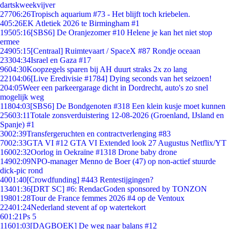
dartskweekvijver
277
06:26
Tropisch aquarium #73 - Het blijft toch kriebelen.
4
05:26
EK Atletiek 2026 te Birmingham #1
195
05:16
[SBS6] De Oranjezomer #10 Helene je kan het niet stop
ermee
249
05:15
[Centraal] Ruimtevaart / SpaceX #87 Rondje oceaan
233
04:34
Israel en Gaza #17
96
04:30
Koopzegels sparen bij AH duurt straks 2x zo lang
221
04:06
[Live Eredivisie #1784] Dying seconds van het seizoen!
2
04:05
Weer een parkeergarage dicht in Dordrecht, auto's zo snel
mogelijk weg
118
04:03
[SBS6] De Bondgenoten #318 Een klein kusje moet kunnen
256
03:11
Totale zonsverduistering 12-08-2026 (Groenland, IJsland en
Spanje) #1
30
02:39
Transfergeruchten en contractverlenging #83
70
02:33
GTA VI #12 GTA VI Extended look 27 Augustus Netflix/YT
160
02:32
Oorlog in Oekraïne #1318 Drone baby drone
149
02:09
NPO-manager Menno de Boer (47) op non-actief stuurde
dick-pic rond
40
01:40
[Crowdfunding] #443 Rentestijgingen?
134
01:36
[DRT SC] #6: RendacGoden sponsored by TONZON
198
01:28
Tour de France femmes 2026 #4 op de Ventoux
224
01:24
Nederland stevent af op watertekort
6
01:21
Ps 5
116
01:03
[DAGBOEK] De weg naar balans #12