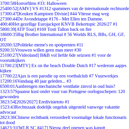
37
00:58
Horrorfilms #33: Halloween
254
00:52
[AMV] VS #1312 spammers van de internationale rechtsorde
173
00:47
[Keuken Kampioen Divisie] #44 Vitesse mag weg
273
00:44
De Avondetappe #176 - Met Ellen ten Damme.
4
00:40
Het gezellige Eurojackpot KNVB Bekertopic 2026/27 #1
58
00:39
[ATP Tour] #169 Tosti Tallon back on fire
186
00:35
Big Brother International # 56 Worlds RLS, BBs, GH, GF,
OT
202
00:32
Politieke meme's en spotprenten #11
92
00:31
Vrouwen willen geen man meer #30
251
00:27
[Videoland] B&B vol liefde 6de seizoen #1 voor de
vooruitkijkers
117
00:23
[MTV] Ex on the beach Double Dutch #17 wederom aapjes
kijken
177
00:22
Ajax is een parodie op een voetbalclub #7 Vuurwerkjes
172
00:16
Vandaag 40 jaar geleden... #3
65
00:01
Aanbrengen mechanische ventilatie zinvol in oud huis?
13
23:57
Spaanse kust onder vuur van Portugese oorlogsschepen: 120
gewonden
38
23:54
[2026/2027] Eredivisietoto #1
15
23:43
Rechtszaak dodelijk ongeluk uitgesteld vanwege vakantie
advocaat
28
23:36
Chinese rechtbank veroordeelt voormalige lokale functionaris
tot dood
146
23:31
[WLR SC #417] Nieuw deel openen was kaputt