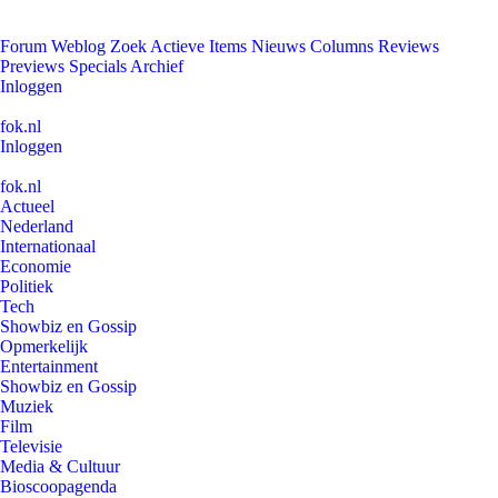
Forum
Weblog
Zoek
Actieve Items
Nieuws
Columns
Reviews
Previews
Specials
Archief
Inloggen
fok.nl
Inloggen
fok.nl
Actueel
Nederland
Internationaal
Economie
Politiek
Tech
Showbiz en Gossip
Opmerkelijk
Entertainment
Showbiz en Gossip
Muziek
Film
Televisie
Media & Cultuur
Bioscoopagenda