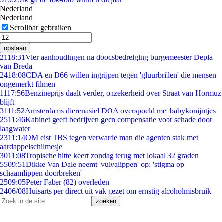
Nederland
Nederland
Scrollbar gebruiken
opslaan
21
18:31
Vier aanhoudingen na doodsbedreiging burgemeester Depla
van Breda
24
18:08
CDA en D66 willen ingrijpen tegen 'gluurbrillen' die mensen
ongemerkt filmen
11
17:56
Benzineprijs daalt verder, onzekerheid over Straat van Hormuz
blijft
31
11:52
Amsterdams dierenasiel DOA overspoeld met babykonijntjes
25
11:46
Kabinet geeft bedrijven geen compensatie voor schade door
laagwater
23
11:14
OM eist TBS tegen verwarde man die agenten stak met
aardappelschilmesje
30
11:08
Tropische hitte keert zondag terug met lokaal 32 graden
55
09:51
Dikke Van Dale neemt 'vulvalippen' op: 'stigma op
schaamlippen doorbreken'
25
09:05
Peter Faber (82) overleden
24
06/08
Huisarts per direct uit vak gezet om ernstig alcoholmisbruik