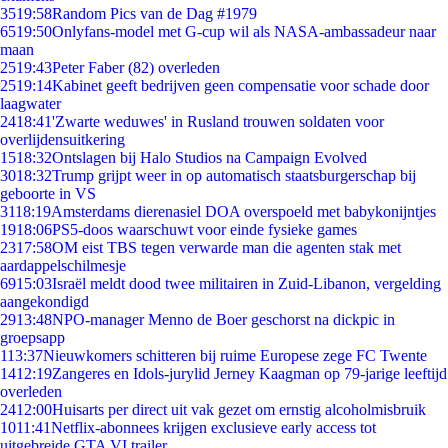
35
19:58
Random Pics van de Dag #1979
65
19:50
Onlyfans-model met G-cup wil als NASA-ambassadeur naar
maan
25
19:43
Peter Faber (82) overleden
25
19:14
Kabinet geeft bedrijven geen compensatie voor schade door
laagwater
24
18:41
'Zwarte weduwes' in Rusland trouwen soldaten voor
overlijdensuitkering
15
18:32
Ontslagen bij Halo Studios na Campaign Evolved
30
18:32
Trump grijpt weer in op automatisch staatsburgerschap bij
geboorte in VS
31
18:19
Amsterdams dierenasiel DOA overspoeld met babykonijntjes
19
18:06
PS5-doos waarschuwt voor einde fysieke games
23
17:58
OM eist TBS tegen verwarde man die agenten stak met
aardappelschilmesje
69
15:03
Israël meldt dood twee militairen in Zuid-Libanon, vergelding
aangekondigd
29
13:48
NPO-manager Menno de Boer geschorst na dickpic in
groepsapp
1
13:37
Nieuwkomers schitteren bij ruime Europese zege FC Twente
14
12:19
Zangeres en Idols-jurylid Jerney Kaagman op 79-jarige leeftijd
overleden
24
12:00
Huisarts per direct uit vak gezet om ernstig alcoholmisbruik
10
11:41
Netflix-abonnees krijgen exclusieve early access tot
uitgebreide GTA VI trailer