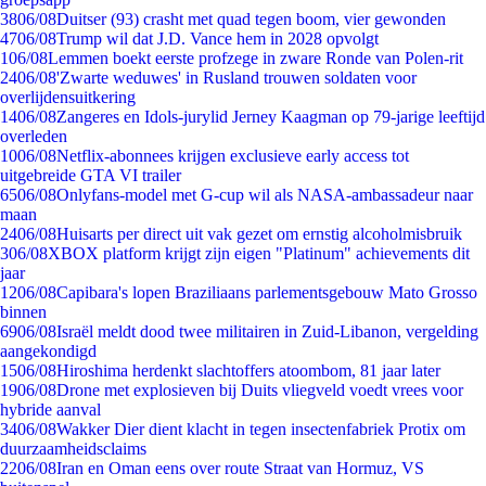
38
06/08
Duitser (93) crasht met quad tegen boom, vier gewonden
47
06/08
Trump wil dat J.D. Vance hem in 2028 opvolgt
1
06/08
Lemmen boekt eerste profzege in zware Ronde van Polen-rit
24
06/08
'Zwarte weduwes' in Rusland trouwen soldaten voor
overlijdensuitkering
14
06/08
Zangeres en Idols-jurylid Jerney Kaagman op 79-jarige leeftijd
overleden
10
06/08
Netflix-abonnees krijgen exclusieve early access tot
uitgebreide GTA VI trailer
65
06/08
Onlyfans-model met G-cup wil als NASA-ambassadeur naar
maan
24
06/08
Huisarts per direct uit vak gezet om ernstig alcoholmisbruik
3
06/08
XBOX platform krijgt zijn eigen "Platinum" achievements dit
jaar
12
06/08
Capibara's lopen Braziliaans parlementsgebouw Mato Grosso
binnen
69
06/08
Israël meldt dood twee militairen in Zuid-Libanon, vergelding
aangekondigd
15
06/08
Hiroshima herdenkt slachtoffers atoombom, 81 jaar later
19
06/08
Drone met explosieven bij Duits vliegveld voedt vrees voor
hybride aanval
34
06/08
Wakker Dier dient klacht in tegen insectenfabriek Protix om
duurzaamheidsclaims
22
06/08
Iran en Oman eens over route Straat van Hormuz, VS