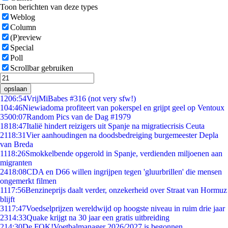
Toon berichten van deze types
Weblog
Column
(P)review
Special
Poll
Scrollbar gebruiken
opslaan
12
06:54
VrijMiBabes #316 (not very sfw!)
1
04:46
Niewiadoma profiteert van pokerspel en grijpt geel op Ventoux
35
00:07
Random Pics van de Dag #1979
18
18:47
Italië hindert reizigers uit Spanje na migratiecrisis Ceuta
21
18:31
Vier aanhoudingen na doodsbedreiging burgemeester Depla
van Breda
11
18:26
Smokkelbende opgerold in Spanje, verdienden miljoenen aan
migranten
24
18:08
CDA en D66 willen ingrijpen tegen 'gluurbrillen' die mensen
ongemerkt filmen
11
17:56
Benzineprijs daalt verder, onzekerheid over Straat van Hormuz
blijft
31
17:47
Voedselprijzen wereldwijd op hoogste niveau in ruim drie jaar
23
14:33
Quake krijgt na 30 jaar een gratis uitbreiding
2
14:30
De FOK!Voetbalmanager 2026/2027 is begonnen