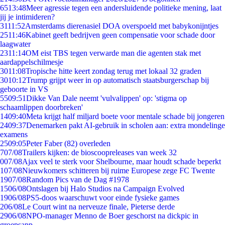
65
13:48
Meer agressie tegen een andersluidende politieke mening, laat
jij je intimideren?
31
11:52
Amsterdams dierenasiel DOA overspoeld met babykonijntjes
25
11:46
Kabinet geeft bedrijven geen compensatie voor schade door
laagwater
23
11:14
OM eist TBS tegen verwarde man die agenten stak met
aardappelschilmesje
30
11:08
Tropische hitte keert zondag terug met lokaal 32 graden
30
10:12
Trump grijpt weer in op automatisch staatsburgerschap bij
geboorte in VS
55
09:51
Dikke Van Dale neemt 'vulvalippen' op: 'stigma op
schaamlippen doorbreken'
14
09:40
Meta krijgt half miljard boete voor mentale schade bij jongeren
24
09:37
Denemarken pakt AI-gebruik in scholen aan: extra mondelinge
examens
25
09:05
Peter Faber (82) overleden
7
07/08
Trailers kijken: de bioscoopreleases van week 32
0
07/08
Ajax veel te sterk voor Shelbourne, maar houdt schade beperkt
1
07/08
Nieuwkomers schitteren bij ruime Europese zege FC Twente
19
07/08
Random Pics van de Dag #1978
15
06/08
Ontslagen bij Halo Studios na Campaign Evolved
19
06/08
PS5-doos waarschuwt voor einde fysieke games
2
06/08
Le Court wint na nerveuze finale, Pieterse derde
29
06/08
NPO-manager Menno de Boer geschorst na dickpic in
groepsapp