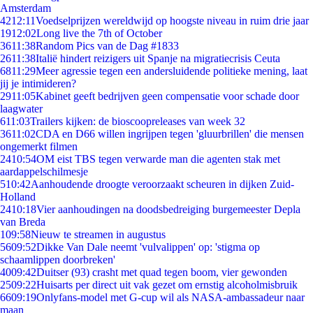
Amsterdam
42
12:11
Voedselprijzen wereldwijd op hoogste niveau in ruim drie jaar
19
12:02
Long live the 7th of October
36
11:38
Random Pics van de Dag #1833
26
11:38
Italië hindert reizigers uit Spanje na migratiecrisis Ceuta
68
11:29
Meer agressie tegen een andersluidende politieke mening, laat
jij je intimideren?
29
11:05
Kabinet geeft bedrijven geen compensatie voor schade door
laagwater
6
11:03
Trailers kijken: de bioscoopreleases van week 32
36
11:02
CDA en D66 willen ingrijpen tegen 'gluurbrillen' die mensen
ongemerkt filmen
24
10:54
OM eist TBS tegen verwarde man die agenten stak met
aardappelschilmesje
5
10:42
Aanhoudende droogte veroorzaakt scheuren in dijken Zuid-
Holland
24
10:18
Vier aanhoudingen na doodsbedreiging burgemeester Depla
van Breda
1
09:58
Nieuw te streamen in augustus
56
09:52
Dikke Van Dale neemt 'vulvalippen' op: 'stigma op
schaamlippen doorbreken'
40
09:42
Duitser (93) crasht met quad tegen boom, vier gewonden
25
09:22
Huisarts per direct uit vak gezet om ernstig alcoholmisbruik
66
09:19
Onlyfans-model met G-cup wil als NASA-ambassadeur naar
maan