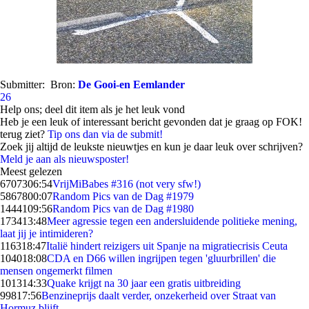
Submitter:
Bron:
De Gooi-en Eemlander
26
Help ons; deel dit item als je het leuk vond
Heb je een leuk of interessant bericht gevonden dat je graag op FOK!
terug ziet?
Tip ons dan via de submit!
Zoek jij altijd de leukste nieuwtjes en kun je daar leuk over schrijven?
Meld je aan als nieuwsposter!
Meest gelezen
67073
06:54
VrijMiBabes #316 (not very sfw!)
58678
00:07
Random Pics van de Dag #1979
14441
09:56
Random Pics van de Dag #1980
1734
13:48
Meer agressie tegen een andersluidende politieke mening,
laat jij je intimideren?
1163
18:47
Italië hindert reizigers uit Spanje na migratiecrisis Ceuta
1040
18:08
CDA en D66 willen ingrijpen tegen 'gluurbrillen' die
mensen ongemerkt filmen
1013
14:33
Quake krijgt na 30 jaar een gratis uitbreiding
998
17:56
Benzineprijs daalt verder, onzekerheid over Straat van
Hormuz blijft