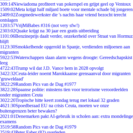
3
09:14
Niewiadoma profiteert van pokerspel en grijpt geel op Ventoux
15
09:02
Meta krijgt half miljard boete voor mentale schade bij jongeren
24
09:02
Zorgmedewerkster die 's nachts haar vriend bezocht terecht
ontslagen
12
03:57
VrijMiBabes #316 (not very sfw!)
23
03:02
Quake krijgt na 30 jaar een gratis uitbreiding
11
01:06
Benzineprijs daalt verder, onzekerheid over Straat van Hormuz
blijft
11
23:30
Smokkelbende opgerold in Spanje, verdienden miljoenen aan
migranten
59
22:53
Waterschappen slaan alarm wegens droogte: Gereedschapskist
leeg
47
22:43
Trump wil dat J.D. Vance hem in 2028 opvolgt
34
22:32
Ceuta-leider noemt Marokkaanse grensaanval door migranten
'gruweldaad'
38
22:29
Random Pics van de Dag #1977
38
22:28
Spaanse politie: minstens tien voor terrorisme veroordeelden
onder migranten Ceuta
30
22:20
Tropische hitte keert zondag terug met lokaal 32 graden
46
21:30
Spoedberaad EU na crisis Ceuta, moeten we onze
buitengrenzen beter bewaken?
20
21:01
Denemarken pakt AI-gebruik in scholen aan: extra mondelinge
examens
35
19:58
Random Pics van de Dag #1979
25
19:43
Peter Faber (82) overleden