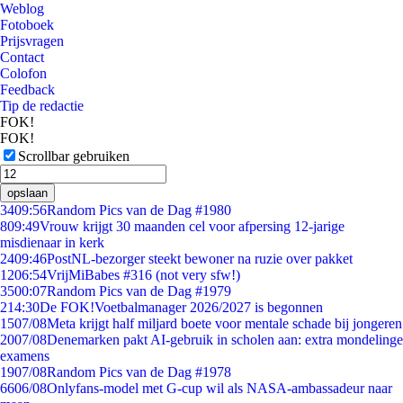
Weblog
Fotoboek
Prijsvragen
Contact
Colofon
Feedback
Tip de redactie
FOK!
FOK!
Scrollbar gebruiken
opslaan
34
09:56
Random Pics van de Dag #1980
8
09:49
Vrouw krijgt 30 maanden cel voor afpersing 12-jarige
misdienaar in kerk
24
09:46
PostNL-bezorger steekt bewoner na ruzie over pakket
12
06:54
VrijMiBabes #316 (not very sfw!)
35
00:07
Random Pics van de Dag #1979
2
14:30
De FOK!Voetbalmanager 2026/2027 is begonnen
15
07/08
Meta krijgt half miljard boete voor mentale schade bij jongeren
20
07/08
Denemarken pakt AI-gebruik in scholen aan: extra mondelinge
examens
19
07/08
Random Pics van de Dag #1978
66
06/08
Onlyfans-model met G-cup wil als NASA-ambassadeur naar