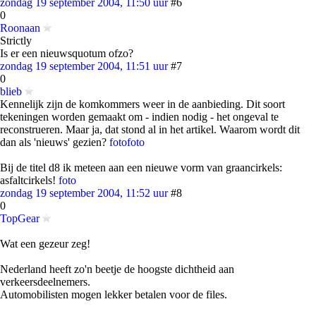
zondag 19 september 2004, 11:50 uur
#6
0
Roonaan
Strictly
Is er een nieuwsquotum ofzo?
zondag 19 september 2004, 11:51 uur
#7
0
blieb
Kennelijk zijn de komkommers weer in de aanbieding. Dit soort
tekeningen worden gemaakt om - indien nodig - het ongeval te
reconstrueren. Maar ja, dat stond al in het artikel. Waarom wordt dit
dan als 'nieuws' gezien?
foto
foto
Bij de titel d8 ik meteen aan een nieuwe vorm van graancirkels:
asfaltcirkels!
foto
zondag 19 september 2004, 11:52 uur
#8
0
TopGear
Wat een gezeur zeg!
Nederland heeft zo'n beetje de hoogste dichtheid aan
verkeersdeelnemers.
Automobilisten mogen lekker betalen voor de files.