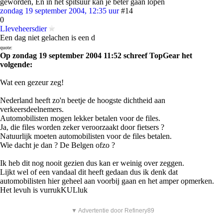
geworden, En in het spitsuur kan je beter gaan lopen
zondag 19 september 2004, 12:35 uur
#14
0
LIeveheersdier
Een dag niet gelachen is een d
quote:
Op zondag 19 september 2004 11:52 schreef TopGear het
volgende:
Wat een gezeur zeg!
Nederland heeft zo'n beetje de hoogste dichtheid aan
verkeersdeelnemers.
Automobilisten mogen lekker betalen voor de files.
Ja, die files worden zeker veroorzaakt door fietsers ?
Natuurlijk moeten automobilisten voor de files betalen.
Wie dacht je dan ? De Belgen ofzo ?
Ik heb dit nog nooit gezien dus kan er weinig over zeggen.
Lijkt wel of een vandaal dit heeft gedaan dus ik denk dat
automobilisten hier geheel aan voorbij gaan en het amper opmerken.
Het levuh is vurrukKULluk
▼ Advertentie door Refinery89