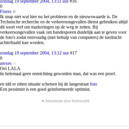
zondag 19 september 2004, 13:11 uur
#16
0
Fixers
Ik snap niet wat hier nu het probleem en de nieuwswaarde is. De
Technische recherche en de verkeersongevallen dienst gebruiken altijd
dit soort verf om markeringen op de weg te zetten. Bij
verkeersongevallen vaak om bandesporen duidelijk aan te geven voor
de foto's zodat eenvoudig (met behulp van computers) de toedracht
achterhaald kan worden.
zondag 19 september 2004, 13:12 uur
#17
0
arexes
Oei LALA
tis helemaal geen eenrichting geworden man, dat was een proef.
en idd er zitten situatie schetsen bij de langestraat
foto
Een pessimist is een goed geinformeerde optimist.
▼ Advertentie door Refinery89