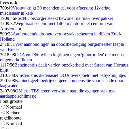
Lees ook
7
09:49
Vrouw krijgt 30 maanden cel voor afpersing 12-jarige
misdienaar in kerk
19
09:46
PostNL-bezorger steekt bewoner na ruzie over pakket
17
09:32
Wegpiraat scheurt met 146 km/u door het centrum van
Amsterdam
5
09:28
Aanhoudende droogte veroorzaakt scheuren in dijken Zuid-
Holland
24
18:31
Vier aanhoudingen na doodsbedreiging burgemeester Depla
van Breda
36
18:08
CDA en D66 willen ingrijpen tegen 'gluurbrillen' die mensen
ongemerkt filmen
11
17:56
Benzineprijs daalt verder, onzekerheid over Straat van Hormuz
blijft
31
07/08
Amsterdams dierenasiel DOA overspoeld met babykonijntjes
29
07/08
Kabinet geeft bedrijven geen compensatie voor schade door
laagwater
24
07/08
OM eist TBS tegen verwarde man die agenten stak met
aardappelschilmesje
Font-grootte:
Normaal
Kleiner
regelhoogte :
Normaal