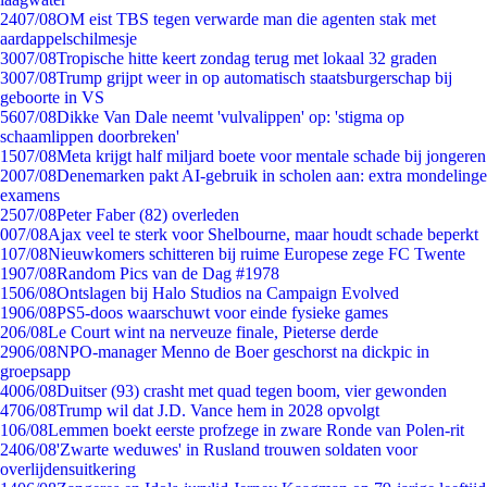
24
07/08
OM eist TBS tegen verwarde man die agenten stak met
aardappelschilmesje
30
07/08
Tropische hitte keert zondag terug met lokaal 32 graden
30
07/08
Trump grijpt weer in op automatisch staatsburgerschap bij
geboorte in VS
56
07/08
Dikke Van Dale neemt 'vulvalippen' op: 'stigma op
schaamlippen doorbreken'
15
07/08
Meta krijgt half miljard boete voor mentale schade bij jongeren
20
07/08
Denemarken pakt AI-gebruik in scholen aan: extra mondelinge
examens
25
07/08
Peter Faber (82) overleden
0
07/08
Ajax veel te sterk voor Shelbourne, maar houdt schade beperkt
1
07/08
Nieuwkomers schitteren bij ruime Europese zege FC Twente
19
07/08
Random Pics van de Dag #1978
15
06/08
Ontslagen bij Halo Studios na Campaign Evolved
19
06/08
PS5-doos waarschuwt voor einde fysieke games
2
06/08
Le Court wint na nerveuze finale, Pieterse derde
29
06/08
NPO-manager Menno de Boer geschorst na dickpic in
groepsapp
40
06/08
Duitser (93) crasht met quad tegen boom, vier gewonden
47
06/08
Trump wil dat J.D. Vance hem in 2028 opvolgt
1
06/08
Lemmen boekt eerste profzege in zware Ronde van Polen-rit
24
06/08
'Zwarte weduwes' in Rusland trouwen soldaten voor
overlijdensuitkering