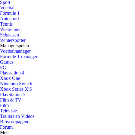
Sport
Voetbal
Formule 1
Autosport
Tennis
Wielrennen
Schaatsen
Wintersporten
Managerspelen
Voetbalmanager
Formule 1-manager
Games
PC
Playstation 4
Xbox One
Nintendo Switch
Xbox Series X|S
PlayStation 5
Film & TV
Film
Televisie
Trailers en Videos
Bioscoopagenda
Forum
Meer