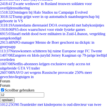
24
18:41
'Zwarte weduwes' in Rusland trouwen soldaten voor
overlijdensuitkering
15
18:32
Ontslagen bij Halo Studios na Campaign Evolved
30
18:32
Trump grijpt weer in op automatisch staatsburgerschap bij
geboorte in VS
31
18:19
Amsterdams dierenasiel DOA overspoeld met babykonijntjes
19
18:06
PS5-doos waarschuwt voor einde fysieke games
69
15:03
Israël meldt dood twee militairen in Zuid-Libanon, vergelding
aangekondigd
29
13:48
NPO-manager Menno de Boer geschorst na dickpic in
groepsapp
1
13:37
Nieuwkomers schitteren bij ruime Europese zege FC Twente
14
07/08
Zangeres en Idols-jurylid Jerney Kaagman op 79-jarige leeftijd
overleden
10
07/08
Netflix-abonnees krijgen exclusieve early access tot
uitgebreide GTA VI trailer
26
07/08
NAVO zet wegens Russische provocatie 250% meer
gevechtsvliegtuigen in
Forum
Forum
Scrollbar gebruiken
opslaan
10
12:25
OM-Teamleider met kinderporno is oud-directeur van twee