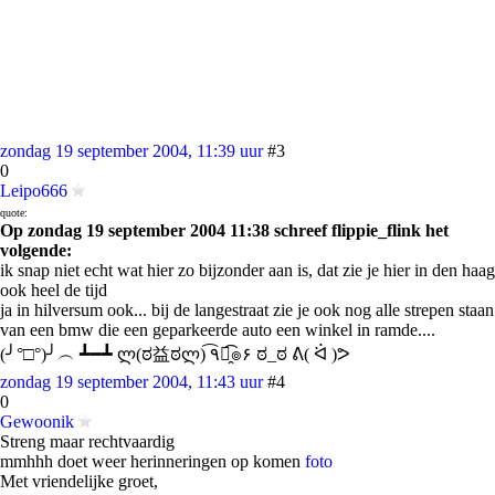
zondag 19 september 2004, 11:39 uur
#3
0
Leipo666
quote:
Op zondag 19 september 2004 11:38 schreef flippie_flink het
volgende:
ik snap niet echt wat hier zo bijzonder aan is, dat zie je hier in den haag
ook heel de tijd
ja in hilversum ook... bij de langestraat zie je ook nog alle strepen staan
van een bmw die een geparkeerde auto een winkel in ramde....
(╯°□°)╯︵ ┻━┻ ლ(ಠ益ಠლ) ٩͡๏̯͡๏۶ ಠ_ಠ ᕕ( ᐛ )ᕗ
zondag 19 september 2004, 11:43 uur
#4
0
Gewoonik
Streng maar rechtvaardig
mmhhh doet weer herinneringen op komen
foto
Met vriendelijke groet,