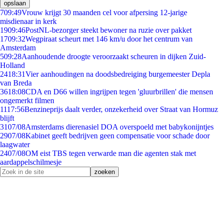
opslaan
7
09:49
Vrouw krijgt 30 maanden cel voor afpersing 12-jarige
misdienaar in kerk
19
09:46
PostNL-bezorger steekt bewoner na ruzie over pakket
17
09:32
Wegpiraat scheurt met 146 km/u door het centrum van
Amsterdam
5
09:28
Aanhoudende droogte veroorzaakt scheuren in dijken Zuid-
Holland
24
18:31
Vier aanhoudingen na doodsbedreiging burgemeester Depla
van Breda
36
18:08
CDA en D66 willen ingrijpen tegen 'gluurbrillen' die mensen
ongemerkt filmen
11
17:56
Benzineprijs daalt verder, onzekerheid over Straat van Hormuz
blijft
31
07/08
Amsterdams dierenasiel DOA overspoeld met babykonijntjes
29
07/08
Kabinet geeft bedrijven geen compensatie voor schade door
laagwater
24
07/08
OM eist TBS tegen verwarde man die agenten stak met
aardappelschilmesje