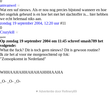
0
amvanwel
Wat een suf nieuws. Als er nou nog precies bijstond wanneer en hoe
het ongeluk gebeurd is en hoe het met het slachtoffer is... hier hebben
we echt helemaal niks aan.
zondag 19 september 2004, 12:20 uur
#11
0
Crazykill
quote:
Op zondag 19 september 2004 om 11:45 schreef smash789 het
volgende:
What the fuck? Dit is toch geen nieuws? Dit is gewoon routine?
Ik zie het al voor me morgenochtend op fok:
"Zonsopkomst in Nederland"
WHHAAHAHHAHAHAHHHAAHA
_O- _O- _O-
▼ Advertentie door Refinery89