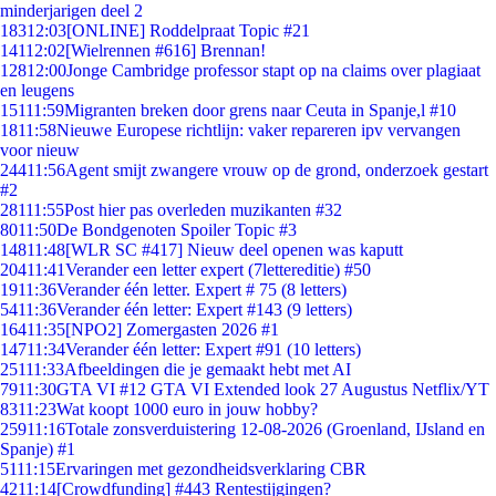
minderjarigen deel 2
183
12:03
[ONLINE] Roddelpraat Topic #21
141
12:02
[Wielrennen #616] Brennan!
128
12:00
Jonge Cambridge professor stapt op na claims over plagiaat
en leugens
151
11:59
Migranten breken door grens naar Ceuta in Spanje,l #10
18
11:58
Nieuwe Europese richtlijn: vaker repareren ipv vervangen
voor nieuw
244
11:56
Agent smijt zwangere vrouw op de grond, onderzoek gestart
#2
281
11:55
Post hier pas overleden muzikanten #32
80
11:50
De Bondgenoten Spoiler Topic #3
148
11:48
[WLR SC #417] Nieuw deel openen was kaputt
204
11:41
Verander een letter expert (7lettereditie) #50
19
11:36
Verander één letter. Expert # 75 (8 letters)
54
11:36
Verander één letter: Expert #143 (9 letters)
164
11:35
[NPO2] Zomergasten 2026 #1
147
11:34
Verander één letter: Expert #91 (10 letters)
251
11:33
Afbeeldingen die je gemaakt hebt met AI
79
11:30
GTA VI #12 GTA VI Extended look 27 Augustus Netflix/YT
83
11:23
Wat koopt 1000 euro in jouw hobby?
259
11:16
Totale zonsverduistering 12-08-2026 (Groenland, IJsland en
Spanje) #1
51
11:15
Ervaringen met gezondheidsverklaring CBR
42
11:14
[Crowdfunding] #443 Rentestijgingen?