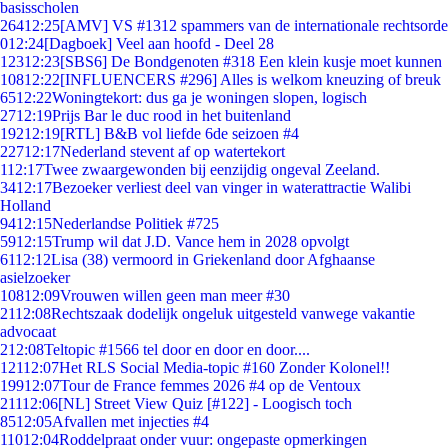
basisscholen
264
12:25
[AMV] VS #1312 spammers van de internationale rechtsorde
0
12:24
[Dagboek] Veel aan hoofd - Deel 28
123
12:23
[SBS6] De Bondgenoten #318 Een klein kusje moet kunnen
108
12:22
[INFLUENCERS #296] Alles is welkom kneuzing of breuk
65
12:22
Woningtekort: dus ga je woningen slopen, logisch
27
12:19
Prijs Bar le duc rood in het buitenland
192
12:19
[RTL] B&B vol liefde 6de seizoen #4
227
12:17
Nederland stevent af op watertekort
1
12:17
Twee zwaargewonden bij eenzijdig ongeval Zeeland.
34
12:17
Bezoeker verliest deel van vinger in waterattractie Walibi
Holland
94
12:15
Nederlandse Politiek #725
59
12:15
Trump wil dat J.D. Vance hem in 2028 opvolgt
61
12:12
Lisa (38) vermoord in Griekenland door Afghaanse
asielzoeker
108
12:09
Vrouwen willen geen man meer #30
21
12:08
Rechtszaak dodelijk ongeluk uitgesteld vanwege vakantie
advocaat
2
12:08
Teltopic #1566 tel door en door en door....
121
12:07
Het RLS Social Media-topic #160 Zonder Kolonel!!
199
12:07
Tour de France femmes 2026 #4 op de Ventoux
211
12:06
[NL] Street View Quiz [#122] - Loogisch toch
85
12:05
Afvallen met injecties #4
110
12:04
Roddelpraat onder vuur: ongepaste opmerkingen