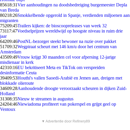
856
18:31
Vier aanhoudingen na doodsbedreiging burgemeester Depla
van Breda
802
18:26
Smokkelbende opgerold in Spanje, verdienden miljoenen aan
migranten
752
09:45
Trailers kijken: de bioscoopreleases van week 32
731
17:47
Voedselprijzen wereldwijd op hoogste niveau in ruim drie
jaar
642
09:46
PostNL-bezorger steekt bewoner na ruzie over pakket
517
09:32
Wegpiraat scheurt met 146 km/u door het centrum van
Amsterdam
435
09:49
Vrouw krijgt 30 maanden cel voor afpersing 12-jarige
misdienaar in kerk
423
10:16
EU bekritiseert Meta en TikTok om verspreiden
desinformatie Ceuta
394
09:53
Houthi's vallen Saoedi-Arabië en Jemen aan, dreigen met
blokkade olieroute
346
09:28
Aanhoudende droogte veroorzaakt scheuren in dijken Zuid-
Holland
313
08:35
Nieuw te streamen in augustus
242
04:46
Niewiadoma profiteert van pokerspel en grijpt geel op
Ventoux
▼ Advertentie door Refinery89