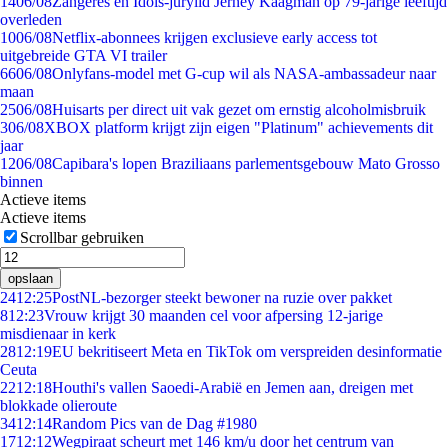
14
06/08
Zangeres en Idols-jurylid Jerney Kaagman op 79-jarige leeftijd
overleden
10
06/08
Netflix-abonnees krijgen exclusieve early access tot
uitgebreide GTA VI trailer
66
06/08
Onlyfans-model met G-cup wil als NASA-ambassadeur naar
maan
25
06/08
Huisarts per direct uit vak gezet om ernstig alcoholmisbruik
3
06/08
XBOX platform krijgt zijn eigen "Platinum" achievements dit
jaar
12
06/08
Capibara's lopen Braziliaans parlementsgebouw Mato Grosso
binnen
Actieve items
Actieve items
Scrollbar gebruiken
opslaan
24
12:25
PostNL-bezorger steekt bewoner na ruzie over pakket
8
12:23
Vrouw krijgt 30 maanden cel voor afpersing 12-jarige
misdienaar in kerk
28
12:19
EU bekritiseert Meta en TikTok om verspreiden desinformatie
Ceuta
22
12:18
Houthi's vallen Saoedi-Arabië en Jemen aan, dreigen met
blokkade olieroute
34
12:14
Random Pics van de Dag #1980
17
12:12
Wegpiraat scheurt met 146 km/u door het centrum van