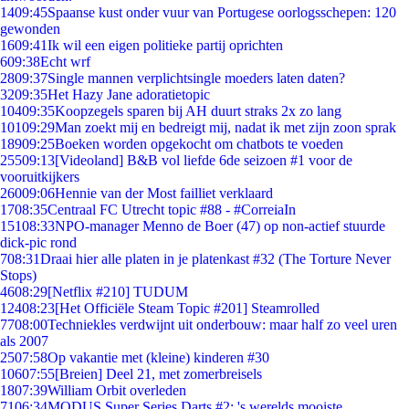
14
09:45
Spaanse kust onder vuur van Portugese oorlogsschepen: 120
gewonden
16
09:41
Ik wil een eigen politieke partij oprichten
6
09:38
Echt wrf
28
09:37
Single mannen verplichtsingle moeders laten daten?
32
09:35
Het Hazy Jane adoratietopic
104
09:35
Koopzegels sparen bij AH duurt straks 2x zo lang
101
09:29
Man zoekt mij en bedreigt mij, nadat ik met zijn zoon sprak
189
09:25
Boeken worden opgekocht om chatbots te voeden
255
09:13
[Videoland] B&B vol liefde 6de seizoen #1 voor de
vooruitkijkers
260
09:06
Hennie van der Most failliet verklaard
17
08:35
Centraal FC Utrecht topic #88 - #CorreiaIn
151
08:33
NPO-manager Menno de Boer (47) op non-actief stuurde
dick-pic rond
7
08:31
Draai hier alle platen in je platenkast #32 (The Torture Never
Stops)
46
08:29
[Netflix #210] TUDUM
124
08:23
[Het Officiële Steam Topic #201] Steamrolled
77
08:00
Techniekles verdwijnt uit onderbouw: maar half zo veel uren
als 2007
25
07:58
Op vakantie met (kleine) kinderen #30
106
07:55
[Breien] Deel 21, met zomerbreisels
18
07:39
William Orbit overleden
71
06:34
MODUS Super Series Darts #2: 's werelds mooiste