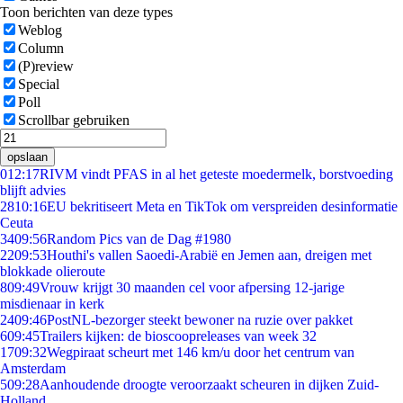
Toon berichten van deze types
Weblog
Column
(P)review
Special
Poll
Scrollbar gebruiken
opslaan
0
12:17
RIVM vindt PFAS in al het geteste moedermelk, borstvoeding
blijft advies
28
10:16
EU bekritiseert Meta en TikTok om verspreiden desinformatie
Ceuta
34
09:56
Random Pics van de Dag #1980
22
09:53
Houthi's vallen Saoedi-Arabië en Jemen aan, dreigen met
blokkade olieroute
8
09:49
Vrouw krijgt 30 maanden cel voor afpersing 12-jarige
misdienaar in kerk
24
09:46
PostNL-bezorger steekt bewoner na ruzie over pakket
6
09:45
Trailers kijken: de bioscoopreleases van week 32
17
09:32
Wegpiraat scheurt met 146 km/u door het centrum van
Amsterdam
5
09:28
Aanhoudende droogte veroorzaakt scheuren in dijken Zuid-
Holland