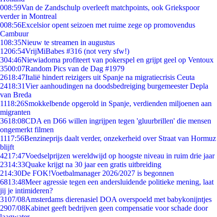
0
08:59
Van de Zandschulp overleeft matchpoints, ook Griekspoor
verder in Montreal
0
08:56
Excelsior opent seizoen met ruime zege op promovendus
Cambuur
1
08:35
Nieuw te streamen in augustus
12
06:54
VrijMiBabes #316 (not very sfw!)
3
04:46
Niewiadoma profiteert van pokerspel en grijpt geel op Ventoux
35
00:07
Random Pics van de Dag #1979
26
18:47
Italië hindert reizigers uit Spanje na migratiecrisis Ceuta
24
18:31
Vier aanhoudingen na doodsbedreiging burgemeester Depla
van Breda
11
18:26
Smokkelbende opgerold in Spanje, verdienden miljoenen aan
migranten
36
18:08
CDA en D66 willen ingrijpen tegen 'gluurbrillen' die mensen
ongemerkt filmen
11
17:56
Benzineprijs daalt verder, onzekerheid over Straat van Hormuz
blijft
42
17:47
Voedselprijzen wereldwijd op hoogste niveau in ruim drie jaar
23
14:33
Quake krijgt na 30 jaar een gratis uitbreiding
2
14:30
De FOK!Voetbalmanager 2026/2027 is begonnen
68
13:48
Meer agressie tegen een andersluidende politieke mening, laat
jij je intimideren?
31
07/08
Amsterdams dierenasiel DOA overspoeld met babykonijntjes
29
07/08
Kabinet geeft bedrijven geen compensatie voor schade door
laagwater