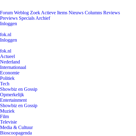
Forum
Weblog
Zoek
Actieve Items
Nieuws
Columns
Reviews
Previews
Specials
Archief
Inloggen
fok.nl
Inloggen
fok.nl
Actueel
Nederland
Internationaal
Economie
Politiek
Tech
Showbiz en Gossip
Opmerkelijk
Entertainment
Showbiz en Gossip
Muziek
Film
Televisie
Media & Cultuur
Bioscoopagenda