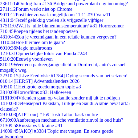
236
11:14
Oorlog Iran #136 Bridge and powerplant day incoming?
27
11:12
Forum werkt niet op Chrome
90
11:12
Post hier zo vaak mogelijk om 11:11 #39 Vanz11
48
11:04
Jezelf gelukkig voelen als vrijgezelle vijftiger
175
11:02
Wat is jullie binnenhuistemperatuur? #81 Horrorzomer
7
10:45
Poepen tijdens het tandenpoetsen
48
10:44
Zou je vreemdgaan in een relatie kunnen vergeven?
11
10:44
Hoe hiermee om te gaan?
60
10:36
Magic mushrooms
12
10:31
Opmerkelijke foto's van Funda #243
51
10:20
Eeuwig voortleven
8
10:19
Weer een parkeergarage dicht in Dordrecht, auto's zo snel
mogelijk weg
223
10:15
[Live Eredivisie #1784] Dying seconds van het seizoen!
0
10:14
[KERST] Adventskalenders 2026
105
10:11
Het grote goedemorgen topic #3
38
10:08
Horrorfilms #33: Halloween
118
10:04
Vrienden gaan op vakantie zonder mij uit te nodigen
14
10:03
Defensiepact Pakistan, Turkije en Saudi-Arabië bevat art.5
clausule?
59
10:03
[ATP Tour] #169 Tosti Tallon back on fire
67
10:00
Aanbrengen mechanische ventilatie zinvol in oud huis?
213
09:58
Russia vs Ukraine #91
146
09:45
[AKQ] #3384 Topic met vragen. En soms goede
antwoorden.