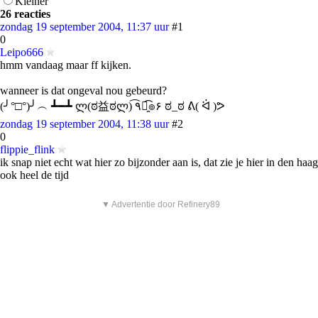
Kleiner
26 reacties
zondag 19 september 2004, 11:37 uur
#1
0
Leipo666
hmm vandaag maar ff kijken.
wanneer is dat ongeval nou gebeurd?
(╯°□°)╯︵ ┻━┻ ლ(ಠ益ಠლ) ٩͡๏̯͡๏۶ ಠ_ಠ ᕕ( ᐛ )ᕗ
zondag 19 september 2004, 11:38 uur
#2
0
flippie_flink
ik snap niet echt wat hier zo bijzonder aan is, dat zie je hier in den haag
ook heel de tijd
▼ Advertentie door Refinery89