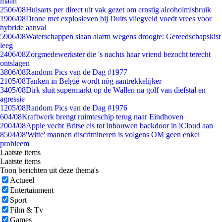
maan
25
06/08
Huisarts per direct uit vak gezet om ernstig alcoholmisbruik
19
06/08
Drone met explosieven bij Duits vliegveld voedt vrees voor
hybride aanval
59
06/08
Waterschappen slaan alarm wegens droogte: Gereedschapskist
leeg
24
06/08
Zorgmedewerkster die 's nachts haar vriend bezocht terecht
ontslagen
38
06/08
Random Pics van de Dag #1977
21
05/08
Tanken in België wordt nóg aantrekkelijker
34
05/08
Dirk sluit supermarkt op de Wallen na golf van diefstal en
agressie
12
05/08
Random Pics van de Dag #1976
6
04/08
Kraftwerk brengt ruimteschip terug naar Eindhoven
20
04/08
Apple vecht Britse eis tot inbouwen backdoor in iCloud aan
85
04/08
'Witte' mannen discrimineren is volgens OM geen enkel
probleem
Laatste items
Laatste items
Toon berichten uit deze thema's
Actueel
Entertainment
Sport
Film & Tv
Games