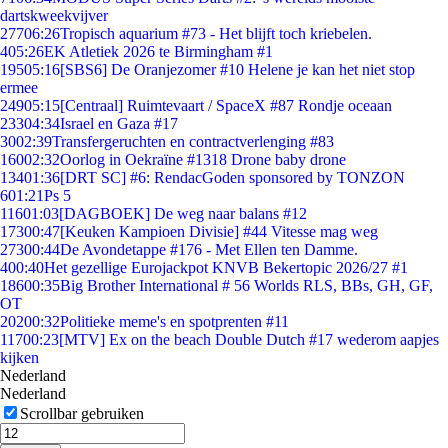
dartskweekvijver
277
06:26
Tropisch aquarium #73 - Het blijft toch kriebelen.
4
05:26
EK Atletiek 2026 te Birmingham #1
195
05:16
[SBS6] De Oranjezomer #10 Helene je kan het niet stop
ermee
249
05:15
[Centraal] Ruimtevaart / SpaceX #87 Rondje oceaan
233
04:34
Israel en Gaza #17
30
02:39
Transfergeruchten en contractverlenging #83
160
02:32
Oorlog in Oekraïne #1318 Drone baby drone
134
01:36
[DRT SC] #6: RendacGoden sponsored by TONZON
6
01:21
Ps 5
116
01:03
[DAGBOEK] De weg naar balans #12
173
00:47
[Keuken Kampioen Divisie] #44 Vitesse mag weg
273
00:44
De Avondetappe #176 - Met Ellen ten Damme.
4
00:40
Het gezellige Eurojackpot KNVB Bekertopic 2026/27 #1
186
00:35
Big Brother International # 56 Worlds RLS, BBs, GH, GF,
OT
202
00:32
Politieke meme's en spotprenten #11
117
00:23
[MTV] Ex on the beach Double Dutch #17 wederom aapjes
kijken
Nederland
Nederland
Scrollbar gebruiken