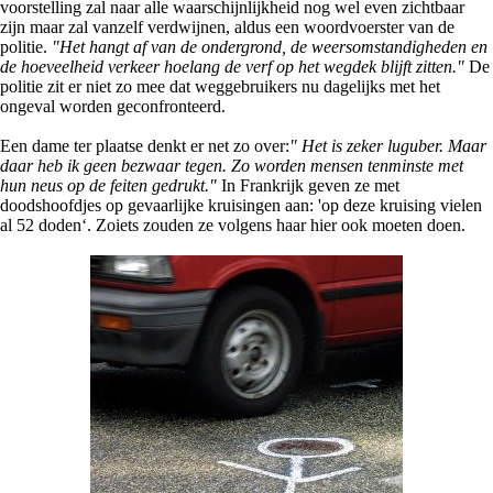
voorstelling zal naar alle waarschijnlijkheid nog wel even zichtbaar
zijn maar zal vanzelf verdwijnen, aldus een woordvoerster van de
politie.
"Het hangt af van de ondergrond, de weersomstandigheden en
de hoeveelheid verkeer hoelang de verf op het wegdek blijft zitten."
De
politie zit er niet zo mee dat weggebruikers nu dagelijks met het
ongeval worden geconfronteerd.
Een dame ter plaatse denkt er net zo over:
" Het is zeker luguber. Maar
daar heb ik geen bezwaar tegen. Zo worden mensen tenminste met
hun neus op de feiten gedrukt."
In Frankrijk geven ze met
doodshoofdjes op gevaarlijke kruisingen aan: 'op deze kruising vielen
al 52 doden‘. Zoiets zouden ze volgens haar hier ook moeten doen.