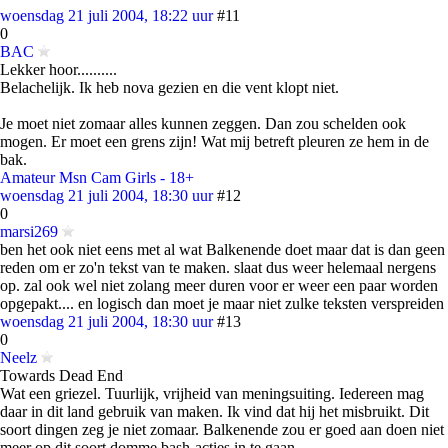
woensdag 21 juli 2004, 18:22 uur
#11
0
BAC
Lekker hoor..........
Belachelijk. Ik heb nova gezien en die vent klopt niet.
Je moet niet zomaar alles kunnen zeggen. Dan zou schelden ook
mogen. Er moet een grens zijn! Wat mij betreft pleuren ze hem in de
bak.
Amateur Msn Cam Girls - 18+
woensdag 21 juli 2004, 18:30 uur
#12
0
marsi269
ben het ook niet eens met al wat Balkenende doet maar dat is dan geen
reden om er zo'n tekst van te maken. slaat dus weer helemaal nergens
op. zal ook wel niet zolang meer duren voor er weer een paar worden
opgepakt.... en logisch dan moet je maar niet zulke teksten verspreiden
woensdag 21 juli 2004, 18:30 uur
#13
0
Neelz
Towards Dead End
Wat een griezel. Tuurlijk, vrijheid van meningsuiting. Iedereen mag
daar in dit land gebruik van maken. Ik vind dat hij het misbruikt. Dit
soort dingen zeg je niet zomaar. Balkenende zou er goed aan doen niet
meer op dit soort domme bash-acties in te gaan.