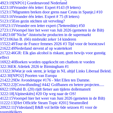
49
23:19
[NPO1] Goedenavond Nederland
42
23:18
Verander één letter: Expert #143 (9 letters)
15
23:17
Migranten breken door grens naar Ceuta in Spanje,l #10
10
23:16
Verander één letter. Expert # 75 (8 letters)
51
23:15
Een gezin stichten uit verveling?
195
23:15
Verander een letter expert (7lettereditie) #50
27
23:13
Voorspel hier het weer van Juli 2026 (gemeten in de Bilt)
149
23:08
"Niche"-historische producten in de supermarkt
97
23:06
Jan B. (66) misbruikt zeker 14 kinderen
155
22:49
Tour de France femmes 2026 #3 Tijd voor de borstcrawl
216
22:49
Nederland stevent af op watertekort
217
22:46
GR: Elk glas alcohol is riskant, geen bewijs voor gunstig
effect
169
22:40
Boeken worden opgekocht om chatbots te voeden
3
22:36
EK Atletiek 2026 te Birmingham #1
133
22:36
Wat je ook stemt, je krijgt in NL altijd Links Liberaal Beleid.
4
22:30
[NPO2] Poorten van Europa
214
22:29
De Avondetappe #176 - Met Ellen ten Damme.
278
22:22
[Crowdfunding] #442 Golfbanen en betere projecten.....
69
22:19
Nabil B. (20) rijdt fietser aan tijdens dollemansrit
32
22:18
[Alpineskiën] #20 Op weg naar de OS!
41
22:15
Voorspel hier het weer van Juni 2026 (gemeten in de Bilt)
112
22:13
[Het Officiële Steam Topic #201] Steamrolled
209
22:11
[Videoland] B&B vol liefde 6de seizoen #1 voor de
vooruitkijkers