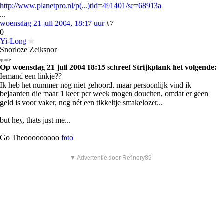
http://www.planetpro.nl/p(...)tid=491401/sc=68913a
...
woensdag 21 juli 2004, 18:17 uur
#7
0
Yi-Long
Snorloze Zeiksnor
quote:
Op woensdag 21 juli 2004 18:15 schreef Strijkplank het volgende:
Iemand een linkje??
Ik heb het nummer nog niet gehoord, maar persoonlijk vind ik
bejaarden die maar 1 keer per week mogen douchen, omdat er geen
geld is voor vaker, nog nét een tikkeltje smakelozer...
but hey, thats just me...
Go Theooooooooo
foto
▼ Advertentie door Refinery89