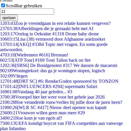
Scrollbar gebruiken
opslaan
12
03:43
Zou je vreemdgaan in een relatie kunnen vergeven?
237
03:38
Afbeeldingen die je gemaakt hebt met AI
12
03:17
Oorlog in Oekraïne #1318 Drone baby drone
106
03:15
Lisa (38) vermoord door Afghaanse asielzoeker
137
03:14
[AKQ] #3384 Topic met vragen. En soms goede
antwoorden.
47
03:10
[Wielrennen #616] Brennan!
6
02:53
[ATP Tour] #169 Tosti Tallon back on fire
12
02:36
[SBS6] De Bondgenoten #317 We dansen de macaroni
9
02:09
Woningtekort: dus ga je woningen slopen, logisch
1
02:09
Vliegen
127
01:48
[DRT SC] #6: RendacGoden sponsored by TONZON
171
01:42
[INFLUENCERS #294] supermarkt Safari
169
01:08
Vandaag 40 jaar geleden... #3
37
00:38
Voorspel hier het weer voor het gehele jaar 2026
21
00:28
Hoe veranderde rouw/verlies bij jullie door de jaren heen?
119
00:26
[WLR SC #417] Nieuw deel openen was kaputt
256
00:21
Vrouwen willen geen man meer #29
34
00:21
Hoe kom je van egels af?
75
00:13
UEFA kondigt boycot van FIFA-competities aan vanwege
plan Infantino