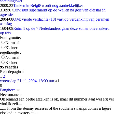
spreidingswet
20
09:23
Tanken in België wordt nóg aantrekkelijker
31
09:07
Dirk sluit supermarkt op de Wallen na golf van diefstal en
agressie
20
04/08
OM: vierde verdachte (18) vast op verdenking van beramen
aanslag
16
04/08
Ruim 1 op de 7 Nederlanders gaan deze zomer onverzekerd
op reis
Font-grootte:
Normaal
Kleiner
regelhoogte :
Normaal
Kleiner
95 reacties
Reactiepagina:
1
2
woensdag 21 juli 2004, 18:09 uur
#1
0
Fanghorn
Necromancer
Ok iemand een beetje afzeiken is ok, maar dit nummer gaat wel erg ver
vind ik zelf....
...::: From the steamy recesses of the southern swamps comes a figure
cloaked in mystery :::...