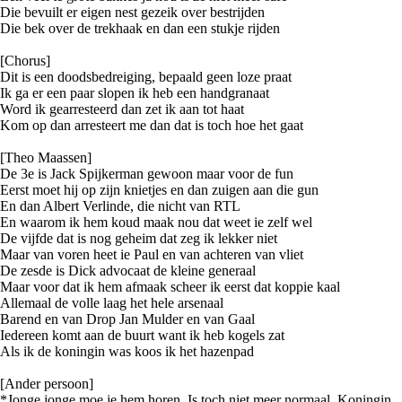
Die bevuilt er eigen nest gezeik over bestrijden
Die bek over de trekhaak en dan een stukje rijden
[Chorus]
Dit is een doodsbedreiging, bepaald geen loze praat
Ik ga er een paar slopen ik heb een handgranaat
Word ik gearresteerd dan zet ik aan tot haat
Kom op dan arresteert me dan dat is toch hoe het gaat
[Theo Maassen]
De 3e is Jack Spijkerman gewoon maar voor de fun
Eerst moet hij op zijn knietjes en dan zuigen aan die gun
En dan Albert Verlinde, die nicht van RTL
En waarom ik hem koud maak nou dat weet ie zelf wel
De vijfde dat is nog geheim dat zeg ik lekker niet
Maar van voren heet ie Paul en van achteren van vliet
De zesde is Dick advocaat de kleine generaal
Maar voor dat ik hem afmaak scheer ik eerst dat koppie kaal
Allemaal de volle laag het hele arsenaal
Barend en van Drop Jan Mulder en van Gaal
Iedereen komt aan de buurt want ik heb kogels zat
Als ik de koningin was koos ik het hazenpad
[Ander persoon]
*Jonge jonge moe je hem horen. Is toch niet meer normaal. Koningin