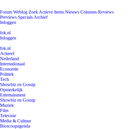
Forum
Weblog
Zoek
Actieve Items
Nieuws
Columns
Reviews
Previews
Specials
Archief
Inloggen
fok.nl
Inloggen
fok.nl
Actueel
Nederland
Internationaal
Economie
Politiek
Tech
Showbiz en Gossip
Opmerkelijk
Entertainment
Showbiz en Gossip
Muziek
Film
Televisie
Media & Cultuur
Bioscoopagenda