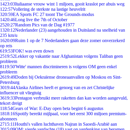
14
23:03
Italiaanse vrouw wint 1 miljoen, gooit kraslot per abuis weg
1
22:57
Vollering de sterkste na lastige heuvelrit
3
20:59
EA Sports FC 27 toont The Grounds-modus
14
20:46
Long live the 7th of October
25
20:27
Random Pics van de Dag #1977
13
20:12
Nederlander (23) aangehouden in Duitsland na snelheid van
235 km/u
16
20:09
Ruim 1 op de 7 Nederlanders gaan deze zomer onverzekerd
op reis
6
19:53
FOK! was even down
25
19:52
Lekker op vakantie naar Afghanistan volgens Taliban geen
probleem
81
19:50
'Witte' mannen discrimineren is volgens OM geen enkel
probleem
26
19:49
Doden bij Oekraïense droneaanvallen op Moskou en Sint-
Petersburg
30
19:44
Alaska Airlines heeft er genoeg van en zet Christelijke
influencer uit vliegtuig
36
19:33
Pentagon verbruikt meer raketten dan kan worden aangevuld,
tekort dreigt
1
18:54
Gears of War: E-Day open beta begint 6 augustus
18
18:16
Spotify bereikt mijlpaal, voor het eerst 300 miljoen premium-
abonnees
27
15:11
Houthi's vallen luchthaven Najran in Saoedi-Arabië aan
20
15:09
OM: vierde verdachte (18) vast op verdenking van beramen