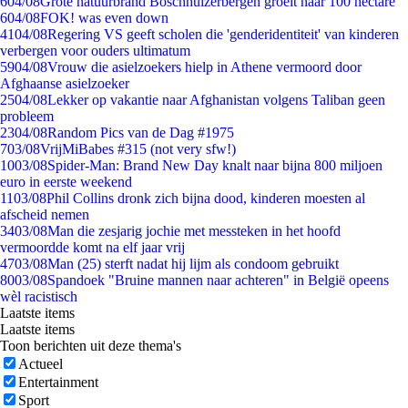
6
04/08
Grote natuurbrand Boschhuizerbergen groeit naar 100 hectare
6
04/08
FOK! was even down
41
04/08
Regering VS geeft scholen die 'genderidentiteit' van kinderen
verbergen voor ouders ultimatum
59
04/08
Vrouw die asielzoekers hielp in Athene vermoord door
Afghaanse asielzoeker
25
04/08
Lekker op vakantie naar Afghanistan volgens Taliban geen
probleem
23
04/08
Random Pics van de Dag #1975
7
03/08
VrijMiBabes #315 (not very sfw!)
10
03/08
Spider-Man: Brand New Day knalt naar bijna 800 miljoen
euro in eerste weekend
11
03/08
Phil Collins dronk zich bijna dood, kinderen moesten al
afscheid nemen
34
03/08
Man die zesjarig jochie met messteken in het hoofd
vermoordde komt na elf jaar vrij
47
03/08
Man (25) sterft nadat hij lijm als condoom gebruikt
80
03/08
Spandoek "Bruine mannen naar achteren" in België opeens
wèl racistisch
Laatste items
Laatste items
Toon berichten uit deze thema's
Actueel
Entertainment
Sport