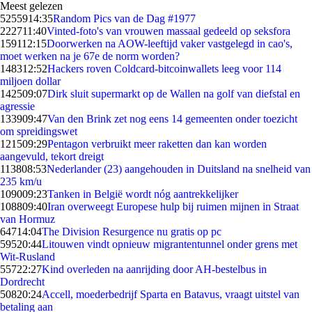
Meest gelezen
52559
14:35
Random Pics van de Dag #1977
2227
11:40
Vinted-foto's van vrouwen massaal gedeeld op seksfora
1591
12:15
Doorwerken na AOW-leeftijd vaker vastgelegd in cao's,
moet werken na je 67e de norm worden?
1483
12:52
Hackers roven Coldcard-bitcoinwallets leeg voor 114
miljoen dollar
1425
09:07
Dirk sluit supermarkt op de Wallen na golf van diefstal en
agressie
1339
09:47
Van den Brink zet nog eens 14 gemeenten onder toezicht
om spreidingswet
1215
09:29
Pentagon verbruikt meer raketten dan kan worden
aangevuld, tekort dreigt
1138
08:53
Nederlander (23) aangehouden in Duitsland na snelheid van
235 km/u
1090
09:23
Tanken in België wordt nóg aantrekkelijker
1088
09:40
Iran overweegt Europese hulp bij ruimen mijnen in Straat
van Hormuz
647
14:04
The Division Resurgence nu gratis op pc
595
20:44
Litouwen vindt opnieuw migrantentunnel onder grens met
Wit-Rusland
557
22:27
Kind overleden na aanrijding door AH-bestelbus in
Dordrecht
508
20:24
Accell, moederbedrijf Sparta en Batavus, vraagt uitstel van
betaling aan