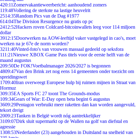
4
20:11
Zomervakantieweerbericht: aanhoudend zomers
1
19:48
Vollering de sterkste na lastige heuvelrit
25
14:35
Random Pics van de Dag #1977
6
14:04
The Division Resurgence nu gratis op pc
24
12:52
Hackers roven Coldcard-bitcoinwallets leeg voor 114 miljoen
dollar
39
12:15
Doorwerken na AOW-leeftijd vaker vastgelegd in cao's, moet
werken na je 67e de norm worden?
32
11:40
Vinted-foto's van vrouwen massaal gedeeld op seksfora
1
11:21
Nieuwe XBOX Game Pass titels voor de eerste helft van de
maand augustus
2
09:50
De FOK!Voetbalmanager 2026/2027 is begonnen
48
09:47
Van den Brink zet nog eens 14 gemeenten onder toezicht om
spreidingswet
17
09:40
Iran overweegt Europese hulp bij ruimen mijnen in Straat van
Hormuz
3
09:35
EA Sports FC 27 toont The Grounds-modus
1
09:34
Gears of War: E-Day open beta begint 6 augustus
36
09:29
Pentagon verbruikt meer raketten dan kan worden aangevuld,
tekort dreigt
20
09:23
Tanken in België wordt nóg aantrekkelijker
31
09:07
Dirk sluit supermarkt op de Wallen na golf van diefstal en
agressie
13
08:53
Nederlander (23) aangehouden in Duitsland na snelheid van
235 km/u