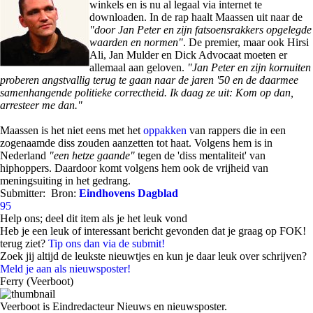
winkels en is nu al legaal via internet te
downloaden. In de rap haalt Maassen uit naar de
"door Jan Peter en zijn fatsoensrakkers opgelegde
waarden en normen"
. De premier, maar ook Hirsi
Ali, Jan Mulder en Dick Advocaat moeten er
allemaal aan geloven.
"Jan Peter en zijn kornuiten
proberen angstvallig terug te gaan naar de jaren '50 en de daarmee
samenhangende politieke correctheid. Ik daag ze uit: Kom op dan,
arresteer me dan."
Maassen is het niet eens met het
oppakken
van rappers die in een
zogenaamde diss zouden aanzetten tot haat. Volgens hem is in
Nederland
"een hetze gaande"
tegen de 'diss mentaliteit' van
hiphoppers. Daardoor komt volgens hem ook de vrijheid van
meningsuiting in het gedrang.
Submitter:
Bron:
Eindhovens Dagblad
95
Help ons; deel dit item als je het leuk vond
Heb je een leuk of interessant bericht gevonden dat je graag op FOK!
terug ziet?
Tip ons dan via de submit!
Zoek jij altijd de leukste nieuwtjes en kun je daar leuk over schrijven?
Meld je aan als nieuwsposter!
Ferry (Veerboot)
Veerboot is Eindredacteur Nieuws en nieuwsposter.