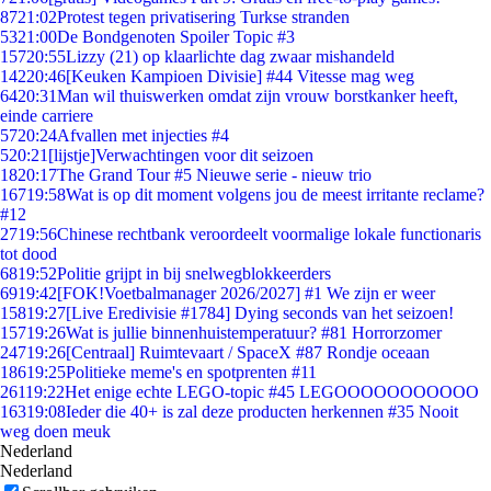
87
21:02
Protest tegen privatisering Turkse stranden
53
21:00
De Bondgenoten Spoiler Topic #3
157
20:55
Lizzy (21) op klaarlichte dag zwaar mishandeld
142
20:46
[Keuken Kampioen Divisie] #44 Vitesse mag weg
64
20:31
Man wil thuiswerken omdat zijn vrouw borstkanker heeft,
einde carriere
57
20:24
Afvallen met injecties #4
5
20:21
[lijstje]Verwachtingen voor dit seizoen
18
20:17
The Grand Tour #5 Nieuwe serie - nieuw trio
167
19:58
Wat is op dit moment volgens jou de meest irritante reclame?
#12
27
19:56
Chinese rechtbank veroordeelt voormalige lokale functionaris
tot dood
68
19:52
Politie grijpt in bij snelwegblokkeerders
69
19:42
[FOK!Voetbalmanager 2026/2027] #1 We zijn er weer
158
19:27
[Live Eredivisie #1784] Dying seconds van het seizoen!
157
19:26
Wat is jullie binnenhuistemperatuur? #81 Horrorzomer
247
19:26
[Centraal] Ruimtevaart / SpaceX #87 Rondje oceaan
186
19:25
Politieke meme's en spotprenten #11
261
19:22
Het enige echte LEGO-topic #45 LEGOOOOOOOOOOO
163
19:08
Ieder die 40+ is zal deze producten herkennen #35 Nooit
weg doen meuk
Nederland
Nederland