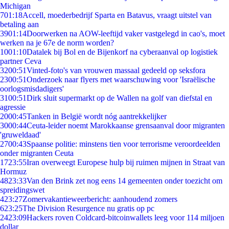
Michigan
7
01:18
Accell, moederbedrijf Sparta en Batavus, vraagt uitstel van
betaling aan
39
01:14
Doorwerken na AOW-leeftijd vaker vastgelegd in cao's, moet
werken na je 67e de norm worden?
10
01:10
Datalek bij Bol en de Bijenkorf na cyberaanval op logistiek
partner Ceva
32
00:51
Vinted-foto's van vrouwen massaal gedeeld op seksfora
23
00:51
Onderzoek naar flyers met waarschuwing voor 'Israëlische
oorlogsmisdadigers'
31
00:51
Dirk sluit supermarkt op de Wallen na golf van diefstal en
agressie
20
00:45
Tanken in België wordt nóg aantrekkelijker
30
00:44
Ceuta-leider noemt Marokkaanse grensaanval door migranten
'gruweldaad'
27
00:43
Spaanse politie: minstens tien voor terrorisme veroordeelden
onder migranten Ceuta
17
23:55
Iran overweegt Europese hulp bij ruimen mijnen in Straat van
Hormuz
48
23:33
Van den Brink zet nog eens 14 gemeenten onder toezicht om
spreidingswet
4
23:27
Zomervakantieweerbericht: aanhoudend zomers
6
23:25
The Division Resurgence nu gratis op pc
24
23:09
Hackers roven Coldcard-bitcoinwallets leeg voor 114 miljoen
dollar