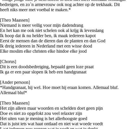
bedreigen, en zo`n armevrouw ook nog achter op de trekhaak. Dit
heeft niks meer met voetbal te maken.*
[Theo Maassen]
Niemand is meer veilig voor mijn dadendrang
En het kan me ook niet schelen ook al krijg ik levenslang
Ik hoop dat ik nu helder ben, ik maak iedereen kapot
Eerst de mensen dan de dieren dan de planten en dan God
Ik dreig iedereen in Nederland met een wisse dood
Elke moslim elke christen elke hindoe elke jood
[Chorus]
Dit is een doodsbedreiging, bepaald geen loze praat
Ik ga er een paar slopen ik heb een handgranaat
[Ander persoon]
*Handgranaat, hij wel. Hoe moet hij eraan komen. Allemaal bluf.
Allemaal bluf*
[Theo Maassen]
Het zijn alleen maar woorden en schelden doet geen pijn
Doe es niet zo opgefokt zou veel relaxter zijn
Het uiten van je mening is het allerhoogste goed
Dat is juist iets wat haat ontlaad en niet wat woede voedt
Laat iedereen nou zeggen wat ie voelt en wat ie denkt