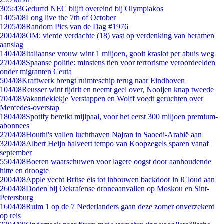
3
05:43
Gedurfd NEC blijft overeind bij Olympiakos
14
05/08
Long live the 7th of October
12
05/08
Random Pics van de Dag #1976
20
04/08
OM: vierde verdachte (18) vast op verdenking van beramen
aanslag
14
04/08
Italiaanse vrouw wint 1 miljoen, gooit kraslot per abuis weg
27
04/08
Spaanse politie: minstens tien voor terrorisme veroordeelden
onder migranten Ceuta
5
04/08
Kraftwerk brengt ruimteschip terug naar Eindhoven
1
04/08
Reusser wint tijdrit en neemt geel over, Nooijen knap tweede
7
04/08
Vakantiekiekje Verstappen en Wolff voedt geruchten over
Mercedes-overstap
18
04/08
Spotify bereikt mijlpaal, voor het eerst 300 miljoen premium-
abonnees
27
04/08
Houthi's vallen luchthaven Najran in Saoedi-Arabië aan
32
04/08
Albert Heijn halveert tempo van Koopzegels sparen vanaf
september
55
04/08
Boeren waarschuwen voor lagere oogst door aanhoudende
hitte en droogte
20
04/08
Apple vecht Britse eis tot inbouwen backdoor in iCloud aan
26
04/08
Doden bij Oekraïense droneaanvallen op Moskou en Sint-
Petersburg
16
04/08
Ruim 1 op de 7 Nederlanders gaan deze zomer onverzekerd
op reis