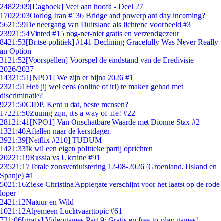
248
22:09
[Dagboek] Veel aan hoofd - Deel 27
170
22:03
Oorlog Iran #136 Bridge and powerplant day incoming?
56
21:59
De neergang van Duitsland als lichtend voorbeeld #3
239
21:54
Vinted #15 nog-net-niet gratis en verzendgezeur
84
21:53
[Britse politiek] #141 Declining Gracefully Was Never Really
an Option
31
21:52
[Voorspellen] Voorspel de eindstand van de Eredivisie
2026/2027
143
21:51
[NPO1] We zijn er bijna 2026 #1
23
21:51
Heb jij wel eens (online of irl) te maken gehad met
discriminatie?
92
21:50
CIDP. Kent u dat, beste mensen?
172
21:50
Zuunig zijn, it's a way of life! #22
281
21:41
[NPO1] Van Onschatbare Waarde met Dionne Stax #2
13
21:40
Aftellen naar de kerstdagen
39
21:39
[Netflix #210] TUDUM
14
21:33
Ik wil een eigen politieke partij oprichten
202
21:19
Russia vs Ukraine #91
235
21:17
Totale zonsverduistering 12-08-2026 (Groenland, IJsland en
Spanje) #1
50
21:16
Zieke Christina Applegate verschijnt voor het laatst op de rode
loper
24
21:12
Natuur en Wild
10
21:12
Algemeen Luchtvaarttopic #61
7
21:06
[gratis] Videogames Part 9: Gratis en free-to-play games!