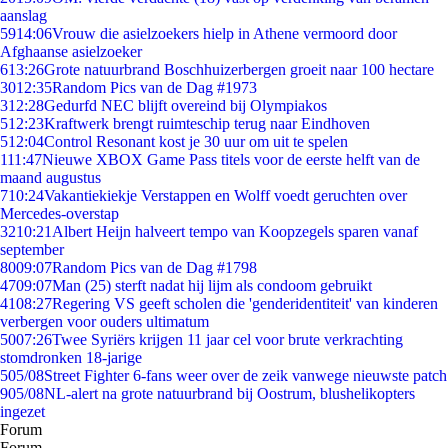
aanslag
59
14:06
Vrouw die asielzoekers hielp in Athene vermoord door
Afghaanse asielzoeker
6
13:26
Grote natuurbrand Boschhuizerbergen groeit naar 100 hectare
30
12:35
Random Pics van de Dag #1973
3
12:28
Gedurfd NEC blijft overeind bij Olympiakos
5
12:23
Kraftwerk brengt ruimteschip terug naar Eindhoven
5
12:04
Control Resonant kost je 30 uur om uit te spelen
1
11:47
Nieuwe XBOX Game Pass titels voor de eerste helft van de
maand augustus
7
10:24
Vakantiekiekje Verstappen en Wolff voedt geruchten over
Mercedes-overstap
32
10:21
Albert Heijn halveert tempo van Koopzegels sparen vanaf
september
80
09:07
Random Pics van de Dag #1798
47
09:07
Man (25) sterft nadat hij lijm als condoom gebruikt
41
08:27
Regering VS geeft scholen die 'genderidentiteit' van kinderen
verbergen voor ouders ultimatum
50
07:26
Twee Syriërs krijgen 11 jaar cel voor brute verkrachting
stomdronken 18-jarige
5
05/08
Street Fighter 6-fans weer over de zeik vanwege nieuwste patch
9
05/08
NL-alert na grote natuurbrand bij Oostrum, blushelikopters
ingezet
Forum
Forum