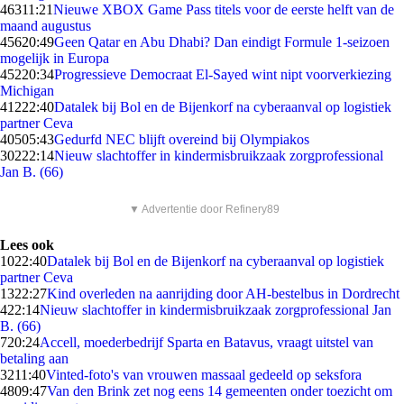
463
11:21
Nieuwe XBOX Game Pass titels voor de eerste helft van de
maand augustus
456
20:49
Geen Qatar en Abu Dhabi? Dan eindigt Formule 1-seizoen
mogelijk in Europa
452
20:34
Progressieve Democraat El-Sayed wint nipt voorverkiezing
Michigan
412
22:40
Datalek bij Bol en de Bijenkorf na cyberaanval op logistiek
partner Ceva
405
05:43
Gedurfd NEC blijft overeind bij Olympiakos
302
22:14
Nieuw slachtoffer in kindermisbruikzaak zorgprofessional
Jan B. (66)
▼ Advertentie door Refinery89
Lees ook
10
22:40
Datalek bij Bol en de Bijenkorf na cyberaanval op logistiek
partner Ceva
13
22:27
Kind overleden na aanrijding door AH-bestelbus in Dordrecht
4
22:14
Nieuw slachtoffer in kindermisbruikzaak zorgprofessional Jan
B. (66)
7
20:24
Accell, moederbedrijf Sparta en Batavus, vraagt uitstel van
betaling aan
32
11:40
Vinted-foto's van vrouwen massaal gedeeld op seksfora
48
09:47
Van den Brink zet nog eens 14 gemeenten onder toezicht om