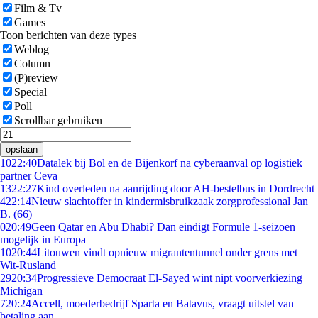
Film & Tv
Games
Toon berichten van deze types
Weblog
Column
(P)review
Special
Poll
Scrollbar gebruiken
opslaan
10
22:40
Datalek bij Bol en de Bijenkorf na cyberaanval op logistiek
partner Ceva
13
22:27
Kind overleden na aanrijding door AH-bestelbus in Dordrecht
4
22:14
Nieuw slachtoffer in kindermisbruikzaak zorgprofessional Jan
B. (66)
0
20:49
Geen Qatar en Abu Dhabi? Dan eindigt Formule 1-seizoen
mogelijk in Europa
10
20:44
Litouwen vindt opnieuw migrantentunnel onder grens met
Wit-Rusland
29
20:34
Progressieve Democraat El-Sayed wint nipt voorverkiezing
Michigan
7
20:24
Accell, moederbedrijf Sparta en Batavus, vraagt uitstel van
betaling aan