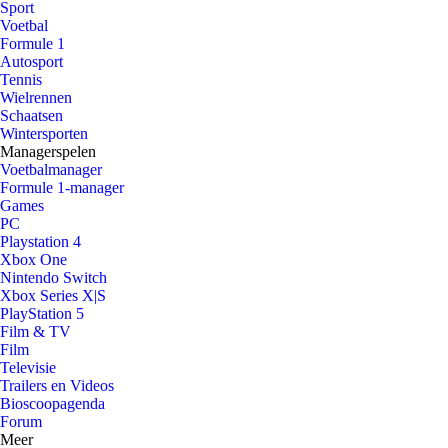
Sport
Voetbal
Formule 1
Autosport
Tennis
Wielrennen
Schaatsen
Wintersporten
Managerspelen
Voetbalmanager
Formule 1-manager
Games
PC
Playstation 4
Xbox One
Nintendo Switch
Xbox Series X|S
PlayStation 5
Film & TV
Film
Televisie
Trailers en Videos
Bioscoopagenda
Forum
Meer