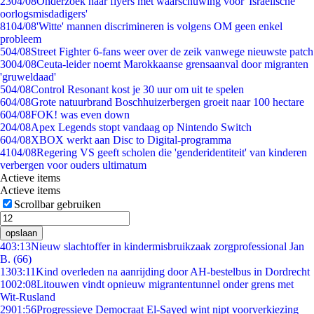
23
04/08
Onderzoek naar flyers met waarschuwing voor 'Israëlische
oorlogsmisdadigers'
81
04/08
'Witte' mannen discrimineren is volgens OM geen enkel
probleem
5
04/08
Street Fighter 6-fans weer over de zeik vanwege nieuwste patch
30
04/08
Ceuta-leider noemt Marokkaanse grensaanval door migranten
'gruweldaad'
5
04/08
Control Resonant kost je 30 uur om uit te spelen
6
04/08
Grote natuurbrand Boschhuizerbergen groeit naar 100 hectare
6
04/08
FOK! was even down
2
04/08
Apex Legends stopt vandaag op Nintendo Switch
6
04/08
XBOX werkt aan Disc to Digital-programma
41
04/08
Regering VS geeft scholen die 'genderidentiteit' van kinderen
verbergen voor ouders ultimatum
Actieve items
Actieve items
Scrollbar gebruiken
opslaan
4
03:13
Nieuw slachtoffer in kindermisbruikzaak zorgprofessional Jan
B. (66)
13
03:11
Kind overleden na aanrijding door AH-bestelbus in Dordrecht
10
02:08
Litouwen vindt opnieuw migrantentunnel onder grens met
Wit-Rusland
29
01:56
Progressieve Democraat El-Sayed wint nipt voorverkiezing