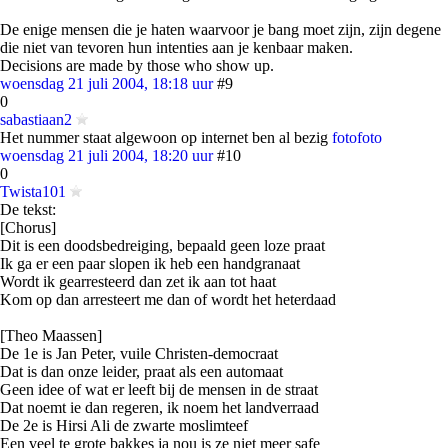
De enige mensen die je haten waarvoor je bang moet zijn, zijn degene
die niet van tevoren hun intenties aan je kenbaar maken.
Decisions are made by those who show up.
woensdag 21 juli 2004, 18:18 uur
#9
0
sabastiaan2
Het nummer staat algewoon op internet ben al bezig
foto
foto
woensdag 21 juli 2004, 18:20 uur
#10
0
Twista101
De tekst:
[Chorus]
Dit is een doodsbedreiging, bepaald geen loze praat
Ik ga er een paar slopen ik heb een handgranaat
Wordt ik gearresteerd dan zet ik aan tot haat
Kom op dan arresteert me dan of wordt het heterdaad
[Theo Maassen]
De 1e is Jan Peter, vuile Christen-democraat
Dat is dan onze leider, praat als een automaat
Geen idee of wat er leeft bij de mensen in de straat
Dat noemt ie dan regeren, ik noem het landverraad
De 2e is Hirsi Ali de zwarte moslimteef
Een veel te grote bakkes ja nou is ze niet meer safe