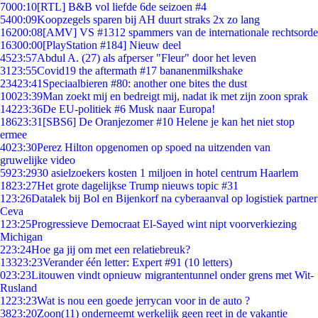
70
00:10
[RTL] B&B vol liefde 6de seizoen #4
54
00:09
Koopzegels sparen bij AH duurt straks 2x zo lang
162
00:08
[AMV] VS #1312 spammers van de internationale rechtsorde
163
00:00
[PlayStation #184] Nieuw deel
45
23:57
Abdul A. (27) als afperser "Fleur" door het leven
31
23:55
Covid19 the aftermath #17 bananenmilkshake
234
23:41
Speciaalbieren #80: another one bites the dust
100
23:39
Man zoekt mij en bedreigt mij, nadat ik met zijn zoon sprak
142
23:36
De EU-politiek #6 Musk naar Europa!
186
23:31
[SBS6] De Oranjezomer #10 Helene je kan het niet stop
ermee
40
23:30
Perez Hilton opgenomen op spoed na uitzenden van
gruwelijke video
59
23:29
30 asielzoekers kosten 1 miljoen in hotel centrum Haarlem
18
23:27
Het grote dagelijkse Trump nieuws topic #31
1
23:26
Datalek bij Bol en Bijenkorf na cyberaanval op logistiek partner
Ceva
1
23:25
Progressieve Democraat El-Sayed wint nipt voorverkiezing
Michigan
2
23:24
Hoe ga jij om met een relatiebreuk?
133
23:23
Verander één letter: Expert #91 (10 letters)
0
23:23
Litouwen vindt opnieuw migrantentunnel onder grens met Wit-
Rusland
12
23:23
Wat is nou een goede jerrycan voor in de auto ?
38
23:20
Zoon(11) onderneemt werkelijk geen reet in de vakantie