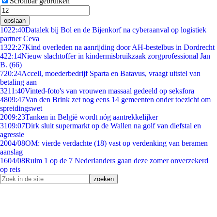
Scrollbar gebruiken
opslaan
10
22:40
Datalek bij Bol en de Bijenkorf na cyberaanval op logistiek
partner Ceva
13
22:27
Kind overleden na aanrijding door AH-bestelbus in Dordrecht
4
22:14
Nieuw slachtoffer in kindermisbruikzaak zorgprofessional Jan
B. (66)
7
20:24
Accell, moederbedrijf Sparta en Batavus, vraagt uitstel van
betaling aan
32
11:40
Vinted-foto's van vrouwen massaal gedeeld op seksfora
48
09:47
Van den Brink zet nog eens 14 gemeenten onder toezicht om
spreidingswet
20
09:23
Tanken in België wordt nóg aantrekkelijker
31
09:07
Dirk sluit supermarkt op de Wallen na golf van diefstal en
agressie
20
04/08
OM: vierde verdachte (18) vast op verdenking van beramen
aanslag
16
04/08
Ruim 1 op de 7 Nederlanders gaan deze zomer onverzekerd
op reis