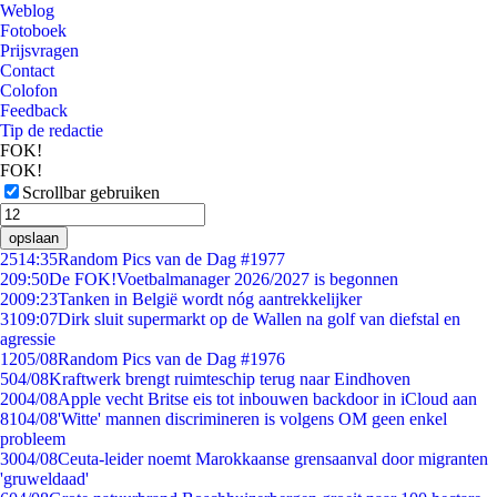
Weblog
Fotoboek
Prijsvragen
Contact
Colofon
Feedback
Tip de redactie
FOK!
FOK!
Scrollbar gebruiken
opslaan
25
14:35
Random Pics van de Dag #1977
2
09:50
De FOK!Voetbalmanager 2026/2027 is begonnen
20
09:23
Tanken in België wordt nóg aantrekkelijker
31
09:07
Dirk sluit supermarkt op de Wallen na golf van diefstal en
agressie
12
05/08
Random Pics van de Dag #1976
5
04/08
Kraftwerk brengt ruimteschip terug naar Eindhoven
20
04/08
Apple vecht Britse eis tot inbouwen backdoor in iCloud aan
81
04/08
'Witte' mannen discrimineren is volgens OM geen enkel
probleem
30
04/08
Ceuta-leider noemt Marokkaanse grensaanval door migranten
'gruweldaad'