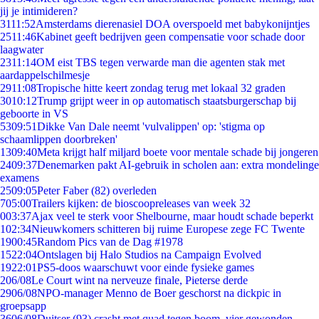
jij je intimideren?
31
11:52
Amsterdams dierenasiel DOA overspoeld met babykonijntjes
25
11:46
Kabinet geeft bedrijven geen compensatie voor schade door
laagwater
23
11:14
OM eist TBS tegen verwarde man die agenten stak met
aardappelschilmesje
29
11:08
Tropische hitte keert zondag terug met lokaal 32 graden
30
10:12
Trump grijpt weer in op automatisch staatsburgerschap bij
geboorte in VS
53
09:51
Dikke Van Dale neemt 'vulvalippen' op: 'stigma op
schaamlippen doorbreken'
13
09:40
Meta krijgt half miljard boete voor mentale schade bij jongeren
24
09:37
Denemarken pakt AI-gebruik in scholen aan: extra mondelinge
examens
25
09:05
Peter Faber (82) overleden
7
05:00
Trailers kijken: de bioscoopreleases van week 32
0
03:37
Ajax veel te sterk voor Shelbourne, maar houdt schade beperkt
1
02:34
Nieuwkomers schitteren bij ruime Europese zege FC Twente
19
00:45
Random Pics van de Dag #1978
15
22:04
Ontslagen bij Halo Studios na Campaign Evolved
19
22:01
PS5-doos waarschuwt voor einde fysieke games
2
06/08
Le Court wint na nerveuze finale, Pieterse derde
29
06/08
NPO-manager Menno de Boer geschorst na dickpic in
groepsapp
36
06/08
Duitser (93) crasht met quad tegen boom, vier gewonden