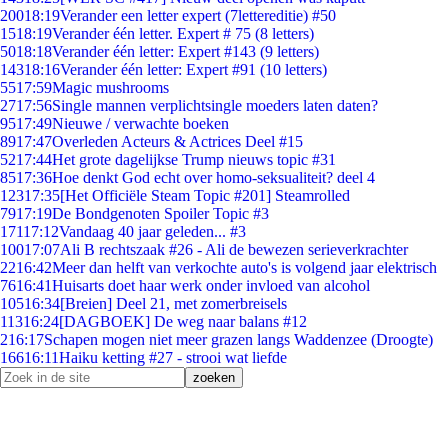
200
18:19
Verander een letter expert (7lettereditie) #50
15
18:19
Verander één letter. Expert # 75 (8 letters)
50
18:18
Verander één letter: Expert #143 (9 letters)
143
18:16
Verander één letter: Expert #91 (10 letters)
55
17:59
Magic mushrooms
27
17:56
Single mannen verplichtsingle moeders laten daten?
95
17:49
Nieuwe / verwachte boeken
89
17:47
Overleden Acteurs & Actrices Deel #15
52
17:44
Het grote dagelijkse Trump nieuws topic #31
85
17:36
Hoe denkt God echt over homo-seksualiteit? deel 4
123
17:35
[Het Officiële Steam Topic #201] Steamrolled
79
17:19
De Bondgenoten Spoiler Topic #3
171
17:12
Vandaag 40 jaar geleden... #3
100
17:07
Ali B rechtszaak #26 - Ali de bewezen serieverkrachter
22
16:42
Meer dan helft van verkochte auto's is volgend jaar elektrisch
76
16:41
Huisarts doet haar werk onder invloed van alcohol
105
16:34
[Breien] Deel 21, met zomerbreisels
113
16:24
[DAGBOEK] De weg naar balans #12
2
16:17
Schapen mogen niet meer grazen langs Waddenzee (Droogte)
166
16:11
Haiku ketting #27 - strooi wat liefde