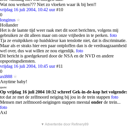
Wat nou werken??? Niet zo vloeken waar ik bij ben!!
vrijdag 16 juli 2004, 10:42 uur
#10
0
longinus
Hollander
Het is de laatste tijd weer raak met dit soort berichten, volgens mij
gebruiken ze dit alleen maar om onze vrijheden in te perken.
foto
Tja ze eruitpikken op huidskleur kan tenslotte niet, dat is discriminatie.
Maar als er straks hier een paar ontploffen dan is de verdraagzaamheid
wel over, dus wat willen ze nou eigenlijk.
foto
Dit bericht is goedgekeurd door de NSA en de NVD en andere
opsporingsdiensten.
vrijdag 16 juli 2004, 10:45 uur
#11
0
axl888
Anytime baby!
quote:
Op vrijdag 16 juli 2004 10:32 schreef Gek-in-de-kop het volgende:
tot dat ze met de zelfmoord neiging bij jou in de trein stappen
foto
Mensen met zelfmoord-neigingen stappen meestal
onder
de trein...
foto
Axl
▼ Advertentie door Refinery89