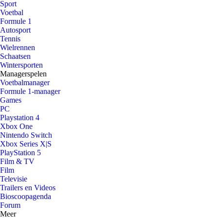
Sport
Voetbal
Formule 1
Autosport
Tennis
Wielrennen
Schaatsen
Wintersporten
Managerspelen
Voetbalmanager
Formule 1-manager
Games
PC
Playstation 4
Xbox One
Nintendo Switch
Xbox Series X|S
PlayStation 5
Film & TV
Film
Televisie
Trailers en Videos
Bioscoopagenda
Forum
Meer