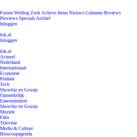
Forum
Weblog
Zoek
Actieve Items
Nieuws
Columns
Reviews
Previews
Specials
Archief
Inloggen
fok.nl
Inloggen
fok.nl
Actueel
Nederland
Internationaal
Economie
Politiek
Tech
Showbiz en Gossip
Opmerkelijk
Entertainment
Showbiz en Gossip
Muziek
Film
Televisie
Media & Cultuur
Bioscoopagenda