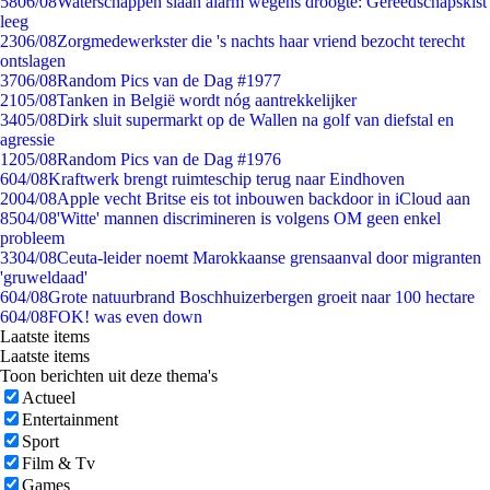
58
06/08
Waterschappen slaan alarm wegens droogte: Gereedschapskist
leeg
23
06/08
Zorgmedewerkster die 's nachts haar vriend bezocht terecht
ontslagen
37
06/08
Random Pics van de Dag #1977
21
05/08
Tanken in België wordt nóg aantrekkelijker
34
05/08
Dirk sluit supermarkt op de Wallen na golf van diefstal en
agressie
12
05/08
Random Pics van de Dag #1976
6
04/08
Kraftwerk brengt ruimteschip terug naar Eindhoven
20
04/08
Apple vecht Britse eis tot inbouwen backdoor in iCloud aan
85
04/08
'Witte' mannen discrimineren is volgens OM geen enkel
probleem
33
04/08
Ceuta-leider noemt Marokkaanse grensaanval door migranten
'gruweldaad'
6
04/08
Grote natuurbrand Boschhuizerbergen groeit naar 100 hectare
6
04/08
FOK! was even down
Laatste items
Laatste items
Toon berichten uit deze thema's
Actueel
Entertainment
Sport
Film & Tv
Games