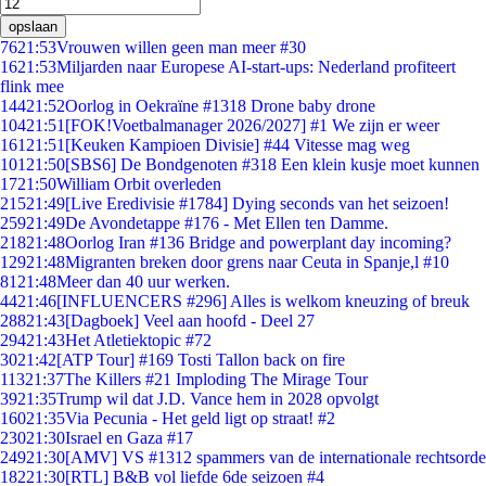
opslaan
76
21:53
Vrouwen willen geen man meer #30
16
21:53
Miljarden naar Europese AI-start-ups: Nederland profiteert
flink mee
144
21:52
Oorlog in Oekraïne #1318 Drone baby drone
104
21:51
[FOK!Voetbalmanager 2026/2027] #1 We zijn er weer
161
21:51
[Keuken Kampioen Divisie] #44 Vitesse mag weg
101
21:50
[SBS6] De Bondgenoten #318 Een klein kusje moet kunnen
17
21:50
William Orbit overleden
215
21:49
[Live Eredivisie #1784] Dying seconds van het seizoen!
259
21:49
De Avondetappe #176 - Met Ellen ten Damme.
218
21:48
Oorlog Iran #136 Bridge and powerplant day incoming?
129
21:48
Migranten breken door grens naar Ceuta in Spanje,l #10
81
21:48
Meer dan 40 uur werken.
44
21:46
[INFLUENCERS #296] Alles is welkom kneuzing of breuk
288
21:43
[Dagboek] Veel aan hoofd - Deel 27
294
21:43
Het Atletiektopic #72
30
21:42
[ATP Tour] #169 Tosti Tallon back on fire
113
21:37
The Killers #21 Imploding The Mirage Tour
39
21:35
Trump wil dat J.D. Vance hem in 2028 opvolgt
160
21:35
Via Pecunia - Het geld ligt op straat! #2
230
21:30
Israel en Gaza #17
249
21:30
[AMV] VS #1312 spammers van de internationale rechtsorde
182
21:30
[RTL] B&B vol liefde 6de seizoen #4