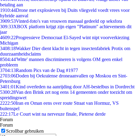
betaling aan
19
10:44
Drone met explosieven bij Duits vliegveld voedt vrees voor
hybride aanval
39
09:53
Vinted-foto's van vrouwen massaal gedeeld op seksfora
3
09:33
XBOX platform krijgt zijn eigen "Platinum" achievements dit
jaar
46
09:22
Progressieve Democraat El-Sayed wint nipt voorverkiezing
Michigan
34
08:18
Wakker Dier dient klacht in tegen insectenfabriek Protix om
duurzaamheidsclaims
85
04:44
'Witte' mannen discrimineren is volgens OM geen enkel
probleem
37
04:13
Random Pics van de Dag #1977
27
03:06
Doden bij Oekraïense droneaanvallen op Moskou en Sint-
Petersburg
34
01:01
Kind overleden na aanrijding door AH-bestelbus in Dordrecht
53
00:28
Van den Brink zet nog eens 14 gemeenten onder toezicht om
spreidingswet
22
22:50
Iran en Oman eens over route Straat van Hormuz, VS
buitenspel
2
22:17
Le Court wint na nerveuze finale, Pieterse derde
Forum
Forum
Scrollbar gebruiken