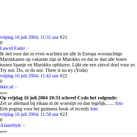
vrijdag 16 juli 2004, 11:31 uur
#21
0
Lawrd Fader
Ik stel voor dat ze even wachten tot alle in Europa woonachtige
Marokkanen op vakantie zijn in Marokko en dat ze dan alle boten
tussen Spanje en Marokko opblazen. Lijkt me een zinvol doel voor ze.
Try not. Do, or do not. There is no try (Yoda)
vrijdag 16 juli 2004, 11:42 uur
#22
0
ikke.nl
quote:
Op vrijdag 16 juli 2004 10:33 schreef Cydo het volgende:
Zet ze allemaal bij elkaar in de woestijn en dan tegelijk.......
foto
Een poging voor het guinness book of records
foto
vrijdag 16 juli 2004, 11:58 uur
#23
0
AsianStyle
quote:
Op vrijdag 16 juli 2004 10:45 schreef axl888 het volgende: