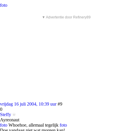
foto
▼ Advertentie door Refinery89
vrijdag 16 juli 2004, 10:39 uur
#9
0
Steffy
Ayreonaut
foto
Whoehoe, allemaal tegelijk
foto
Doe vandaag niet wat morgen kan!