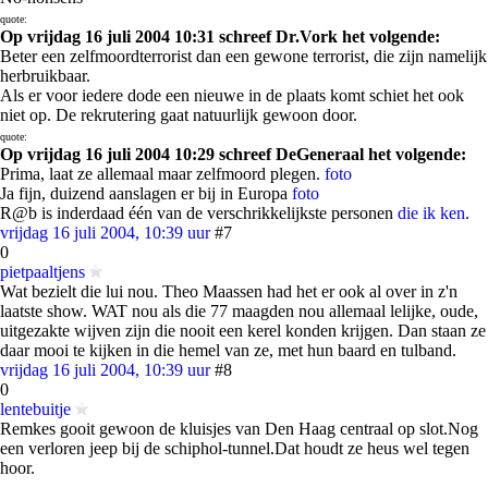
quote:
Op vrijdag 16 juli 2004 10:31 schreef Dr.Vork het volgende:
Beter een zelfmoordterrorist dan een gewone terrorist, die zijn namelijk
herbruikbaar.
Als er voor iedere dode een nieuwe in de plaats komt schiet het ook
niet op. De rekrutering gaat natuurlijk gewoon door.
quote:
Op vrijdag 16 juli 2004 10:29 schreef DeGeneraal het volgende:
Prima, laat ze allemaal maar zelfmoord plegen.
foto
Ja fijn, duizend aanslagen er bij in Europa
foto
R@b is inderdaad één van de verschrikkelijkste personen
die ik ken
.
vrijdag 16 juli 2004, 10:39 uur
#7
0
pietpaaltjens
Wat bezielt die lui nou. Theo Maassen had het er ook al over in z'n
laatste show. WAT nou als die 77 maagden nou allemaal lelijke, oude,
uitgezakte wijven zijn die nooit een kerel konden krijgen. Dan staan ze
daar mooi te kijken in die hemel van ze, met hun baard en tulband.
vrijdag 16 juli 2004, 10:39 uur
#8
0
lentebuitje
Remkes gooit gewoon de kluisjes van Den Haag centraal op slot.Nog
een verloren jeep bij de schiphol-tunnel.Dat houdt ze heus wel tegen
hoor.