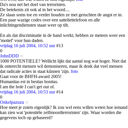
Da's nou net het doel van terroristen.
De betekenis zit ook al in het woord....
Ze slaan soms toe en verder houden ze met geruchten de angst er in.
Een paar wazige codes over een satteliettelefoon en alle
inlichtingendiensten staan weer op tilt.
En als dat discriminatie in de hand werkt, hebben ze meteen weer een
'motief' voor hun daden.
vrijdag 16 juli 2004, 10:52 uur
#13
0
JohnDDD
1000 POTENTIELE? Wellicht lijkt dat aantal nog wat hoger. Niet dat
ik onterecht mensen wil demoniseren, maar ik denk dat veel mensen
dat radicale acties in staat kúnnen 'zijn.
foto
Gaat voor de BHFH-award 2005!
Humanitas est in bestias bonitas.
I am the hole I can't get out of.
vrijdag 16 juli 2004, 10:53 uur
#14
0
Onkelpazuzu
Hoe meet je zoiets eigenlijk? Ik zou wel eens willen weten hoe iemand
kan zien wat 'potentiële zelfmoordterroristen' zijn. Waar worden die
gegevens toch op gebaseerd?