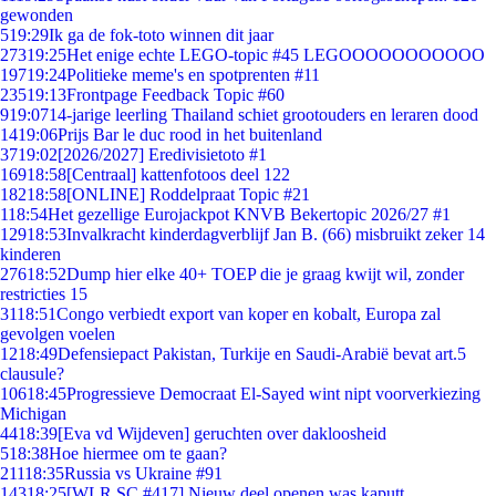
gewonden
5
19:29
Ik ga de fok-toto winnen dit jaar
273
19:25
Het enige echte LEGO-topic #45 LEGOOOOOOOOOOO
197
19:24
Politieke meme's en spotprenten #11
235
19:13
Frontpage Feedback Topic #60
9
19:07
14-jarige leerling Thailand schiet grootouders en leraren dood
14
19:06
Prijs Bar le duc rood in het buitenland
37
19:02
[2026/2027] Eredivisietoto #1
169
18:58
[Centraal] kattenfotoos deel 122
182
18:58
[ONLINE] Roddelpraat Topic #21
1
18:54
Het gezellige Eurojackpot KNVB Bekertopic 2026/27 #1
129
18:53
Invalkracht kinderdagverblijf Jan B. (66) misbruikt zeker 14
kinderen
276
18:52
Dump hier elke 40+ TOEP die je graag kwijt wil, zonder
restricties 15
31
18:51
Congo verbiedt export van koper en kobalt, Europa zal
gevolgen voelen
12
18:49
Defensiepact Pakistan, Turkije en Saudi-Arabië bevat art.5
clausule?
106
18:45
Progressieve Democraat El-Sayed wint nipt voorverkiezing
Michigan
44
18:39
[Eva vd Wijdeven] geruchten over dakloosheid
5
18:38
Hoe hiermee om te gaan?
211
18:35
Russia vs Ukraine #91
143
18:25
[WLR SC #417] Nieuw deel openen was kaputt