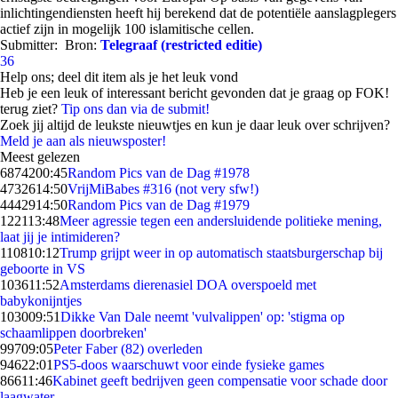
inlichtingendiensten heeft hij berekend dat de potentiële aanslagplegers
actief zijn in mogelijk 100 islamitische cellen.
Submitter:
Bron:
Telegraaf (restricted editie)
36
Help ons; deel dit item als je het leuk vond
Heb je een leuk of interessant bericht gevonden dat je graag op FOK!
terug ziet?
Tip ons dan via de submit!
Zoek jij altijd de leukste nieuwtjes en kun je daar leuk over schrijven?
Meld je aan als nieuwsposter!
Meest gelezen
68742
00:45
Random Pics van de Dag #1978
47326
14:50
VrijMiBabes #316 (not very sfw!)
44429
14:50
Random Pics van de Dag #1979
1221
13:48
Meer agressie tegen een andersluidende politieke mening,
laat jij je intimideren?
1108
10:12
Trump grijpt weer in op automatisch staatsburgerschap bij
geboorte in VS
1036
11:52
Amsterdams dierenasiel DOA overspoeld met
babykonijntjes
1030
09:51
Dikke Van Dale neemt 'vulvalippen' op: 'stigma op
schaamlippen doorbreken'
997
09:05
Peter Faber (82) overleden
946
22:01
PS5-doos waarschuwt voor einde fysieke games
866
11:46
Kabinet geeft bedrijven geen compensatie voor schade door
laagwater