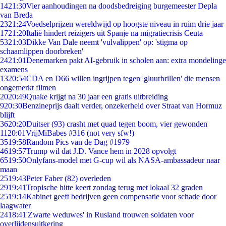
14
21:30
Vier aanhoudingen na doodsbedreiging burgemeester Depla
van Breda
23
21:24
Voedselprijzen wereldwijd op hoogste niveau in ruim drie jaar
17
21:20
Italië hindert reizigers uit Spanje na migratiecrisis Ceuta
53
21:03
Dikke Van Dale neemt 'vulvalippen' op: 'stigma op
schaamlippen doorbreken'
24
21:01
Denemarken pakt AI-gebruik in scholen aan: extra mondelinge
examens
13
20:54
CDA en D66 willen ingrijpen tegen 'gluurbrillen' die mensen
ongemerkt filmen
20
20:49
Quake krijgt na 30 jaar een gratis uitbreiding
9
20:30
Benzineprijs daalt verder, onzekerheid over Straat van Hormuz
blijft
36
20:20
Duitser (93) crasht met quad tegen boom, vier gewonden
11
20:01
VrijMiBabes #316 (not very sfw!)
35
19:58
Random Pics van de Dag #1979
46
19:57
Trump wil dat J.D. Vance hem in 2028 opvolgt
65
19:50
Onlyfans-model met G-cup wil als NASA-ambassadeur naar
maan
25
19:43
Peter Faber (82) overleden
29
19:41
Tropische hitte keert zondag terug met lokaal 32 graden
25
19:14
Kabinet geeft bedrijven geen compensatie voor schade door
laagwater
24
18:41
'Zwarte weduwes' in Rusland trouwen soldaten voor
overlijdensuitkering