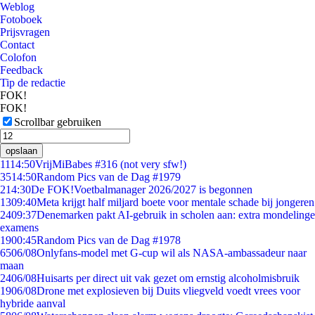
Weblog
Fotoboek
Prijsvragen
Contact
Colofon
Feedback
Tip de redactie
FOK!
FOK!
Scrollbar gebruiken
opslaan
11
14:50
VrijMiBabes #316 (not very sfw!)
35
14:50
Random Pics van de Dag #1979
2
14:30
De FOK!Voetbalmanager 2026/2027 is begonnen
13
09:40
Meta krijgt half miljard boete voor mentale schade bij jongeren
24
09:37
Denemarken pakt AI-gebruik in scholen aan: extra mondelinge
examens
19
00:45
Random Pics van de Dag #1978
65
06/08
Onlyfans-model met G-cup wil als NASA-ambassadeur naar
maan
24
06/08
Huisarts per direct uit vak gezet om ernstig alcoholmisbruik
19
06/08
Drone met explosieven bij Duits vliegveld voedt vrees voor
hybride aanval