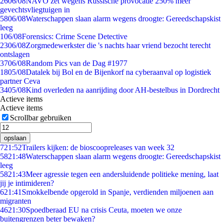
26
06/08
NAVO zet wegens Russische provocatie 250% meer
gevechtsvliegtuigen in
58
06/08
Waterschappen slaan alarm wegens droogte: Gereedschapskist
leeg
1
06/08
Forensics: Crime Scene Detective
23
06/08
Zorgmedewerkster die 's nachts haar vriend bezocht terecht
ontslagen
37
06/08
Random Pics van de Dag #1977
18
05/08
Datalek bij Bol en de Bijenkorf na cyberaanval op logistiek
partner Ceva
34
05/08
Kind overleden na aanrijding door AH-bestelbus in Dordrecht
Actieve items
Actieve items
Scrollbar gebruiken
opslaan
7
21:52
Trailers kijken: de bioscoopreleases van week 32
58
21:48
Waterschappen slaan alarm wegens droogte: Gereedschapskist
leeg
58
21:43
Meer agressie tegen een andersluidende politieke mening, laat
jij je intimideren?
6
21:41
Smokkelbende opgerold in Spanje, verdienden miljoenen aan
migranten
46
21:30
Spoedberaad EU na crisis Ceuta, moeten we onze
buitengrenzen beter bewaken?