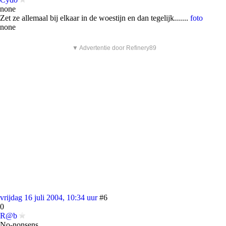
none
Zet ze allemaal bij elkaar in de woestijn en dan tegelijk.......
foto
none
▼ Advertentie door Refinery89
vrijdag 16 juli 2004, 10:34 uur
#6
0
R@b
No-nonsens