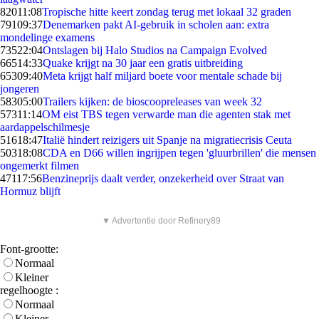
820
11:08
Tropische hitte keert zondag terug met lokaal 32 graden
791
09:37
Denemarken pakt AI-gebruik in scholen aan: extra
mondelinge examens
735
22:04
Ontslagen bij Halo Studios na Campaign Evolved
665
14:33
Quake krijgt na 30 jaar een gratis uitbreiding
653
09:40
Meta krijgt half miljard boete voor mentale schade bij
jongeren
583
05:00
Trailers kijken: de bioscoopreleases van week 32
573
11:14
OM eist TBS tegen verwarde man die agenten stak met
aardappelschilmesje
516
18:47
Italië hindert reizigers uit Spanje na migratiecrisis Ceuta
503
18:08
CDA en D66 willen ingrijpen tegen 'gluurbrillen' die mensen
ongemerkt filmen
471
17:56
Benzineprijs daalt verder, onzekerheid over Straat van
Hormuz blijft
▼ Advertentie door Refinery89
Font-grootte:
Normaal
Kleiner
regelhoogte :
Normaal
Kleiner