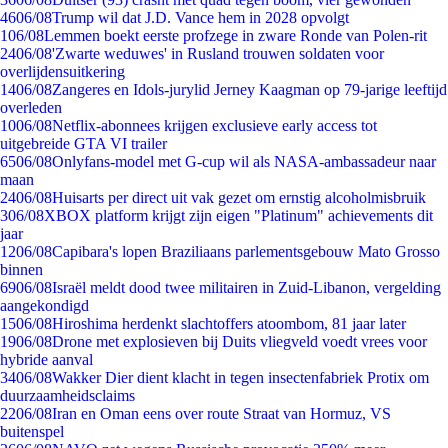
46
06/08
Trump wil dat J.D. Vance hem in 2028 opvolgt
1
06/08
Lemmen boekt eerste profzege in zware Ronde van Polen-rit
24
06/08
'Zwarte weduwes' in Rusland trouwen soldaten voor
overlijdensuitkering
14
06/08
Zangeres en Idols-jurylid Jerney Kaagman op 79-jarige leeftijd
overleden
10
06/08
Netflix-abonnees krijgen exclusieve early access tot
uitgebreide GTA VI trailer
65
06/08
Onlyfans-model met G-cup wil als NASA-ambassadeur naar
maan
24
06/08
Huisarts per direct uit vak gezet om ernstig alcoholmisbruik
3
06/08
XBOX platform krijgt zijn eigen "Platinum" achievements dit
jaar
12
06/08
Capibara's lopen Braziliaans parlementsgebouw Mato Grosso
binnen
69
06/08
Israël meldt dood twee militairen in Zuid-Libanon, vergelding
aangekondigd
15
06/08
Hiroshima herdenkt slachtoffers atoombom, 81 jaar later
19
06/08
Drone met explosieven bij Duits vliegveld voedt vrees voor
hybride aanval
34
06/08
Wakker Dier dient klacht in tegen insectenfabriek Protix om
duurzaamheidsclaims
22
06/08
Iran en Oman eens over route Straat van Hormuz, VS
buitenspel