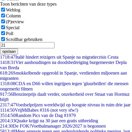
Toon berichten van deze types
Weblog
Column
(P)review
Special
Poll
Scrollbar gebruiken
opslaan
17
18:47
Italië hindert reizigers uit Spanje na migratiecrisis Ceuta
14
18:31
Vier aanhoudingen na doodsbedreiging burgemeester Depla
van Breda
6
18:26
Smokkelbende opgerold in Spanje, verdienden miljoenen aan
migranten
13
18:08
CDA en D66 willen ingrijpen tegen 'gluurbrillen' die mensen
ongemerkt filmen
9
17:56
Benzineprijs daalt verder, onzekerheid over Straat van Hormuz
blijft
23
17:47
Voedselprijzen wereldwijd op hoogste niveau in ruim drie jaar
11
14:50
VrijMiBabes #316 (not very sfw!)
35
14:50
Random Pics van de Dag #1979
20
14:33
Quake krijgt na 30 jaar een gratis uitbreiding
2
14:30
De FOK!Voetbalmanager 2026/2027 is begonnen
58
13:48
Meer agressie tegen een andersluidende politieke mening, laat