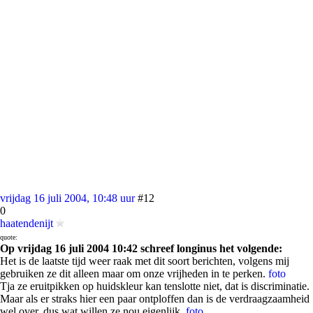
vrijdag 16 juli 2004, 10:48 uur
#12
0
haatendenijt
quote:
Op vrijdag 16 juli 2004 10:42 schreef longinus het volgende:
Het is de laatste tijd weer raak met dit soort berichten, volgens mij
gebruiken ze dit alleen maar om onze vrijheden in te perken.
foto
Tja ze eruitpikken op huidskleur kan tenslotte niet, dat is discriminatie.
Maar als er straks hier een paar ontploffen dan is de verdraagzaamheid
wel over, dus wat willen ze nou eigenlijk.
foto