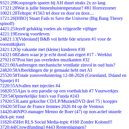
93
21:29
Koopzegels sparen bij AH duurt straks 2x zo lang
173
21:28
Wat is jullie binnenhuistemperatuur? #81 Horrorzomer
100
21:28
Teltopic #1563 tel door en door en door....
17
21:26
[HBO] Stuart Fails to Save the Universe (Big Bang Theory
spinoff)
44
21:25
Jezelf gelukkig voelen als vrijgezelle vijftiger
42
21:19
Eeuwig voortleven
248
21:13
[Videoland] B&B vol liefde 6de seizoen #1 voor de
vooruitkijkers
24
21:12
Op vakantie met (kleine) kinderen #30
143
21:08
Zaken waar je je echt dood aan ergert #17 - Werklui
279
21:07
Post hier pas overleden muzikanten #32
62
21:00
Aanbrengen mechanische ventilatie zinvol in oud huis?
248
20:58
Afbeeldingen die je gemaakt hebt met AI
255
20:58
Totale zonsverduistering 12-08-2026 (Groenland, IJsland en
Spanje) #1
72
20:55
Afvallen met injecties #4
168
20:55
Ajax is een parodie op een voetbalclub #7 Vuurwerkjes
7
20:54
Opmerkelijke foto's van Funda #243
179
20:53
Laatst gekochte CD/LP/MuziekDVD deel 75 | koopjes
194
20:50
Tour de France femmes 2026 #4 op de Ventoux
144
20:46
NPO-manager Menno de Boer (47) op non-actief stuurde
dick-pic rond
118
20:45
Het RLS Social Media-topic #160 Zonder Kolonel!!
37
20:44
[Crowdfunding] #443 Rentestijgingen?