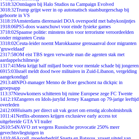
15
18:32
Ontslagen bij Halo Studios na Campaign Evolved
30
18:32
Trump grijpt weer in op automatisch staatsburgerschap bij
geboorte in VS
31
18:19
Amsterdams dierenasiel DOA overspoeld met babykonijntjes
19
18:06
PS5-doos waarschuwt voor einde fysieke games
37
18:02
Spaanse politie: minstens tien voor terrorisme veroordeelden
onder migranten Ceuta
33
18:02
Ceuta-leider noemt Marokkaanse grensaanval door migranten
'gruweldaad'
23
17:58
OM eist TBS tegen verwarde man die agenten stak met
aardappelschilmesje
13
17:41
Meta krijgt half miljard boete voor mentale schade bij jongeren
69
15:03
Israël meldt dood twee militairen in Zuid-Libanon, vergelding
aangekondigd
29
13:48
NPO-manager Menno de Boer geschorst na dickpic in
groepsapp
1
13:37
Nieuwkomers schitteren bij ruime Europese zege FC Twente
14
12:19
Zangeres en Idols-jurylid Jerney Kaagman op 79-jarige leeftijd
overleden
24
12:00
Huisarts per direct uit vak gezet om ernstig alcoholmisbruik
10
11:41
Netflix-abonnees krijgen exclusieve early access tot
uitgebreide GTA VI trailer
26
10:54
NAVO zet wegens Russische provocatie 250% meer
gevechtsvliegtuigen in
14
10:46
Accell, moederbedrijf Sparta en Batavus, vraagt uitstel van