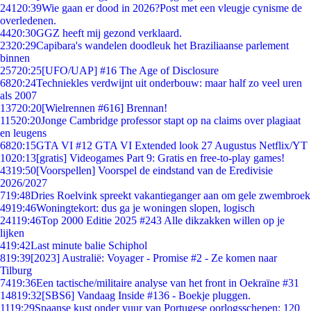
241
20:39
Wie gaan er dood in 2026?Post met een vleugje cynisme de
overledenen.
44
20:30
GGZ heeft mij gezond verklaard.
23
20:29
Capibara's wandelen doodleuk het Braziliaanse parlement
binnen
257
20:25
[UFO/UAP] #16 The Age of Disclosure
68
20:24
Techniekles verdwijnt uit onderbouw: maar half zo veel uren
als 2007
137
20:20
[Wielrennen #616] Brennan!
115
20:20
Jonge Cambridge professor stapt op na claims over plagiaat
en leugens
68
20:15
GTA VI #12 GTA VI Extended look 27 Augustus Netflix/YT
10
20:13
[gratis] Videogames Part 9: Gratis en free-to-play games!
43
19:50
[Voorspellen] Voorspel de eindstand van de Eredivisie
2026/2027
7
19:48
Dries Roelvink spreekt vakantieganger aan om gele zwembroek
49
19:46
Woningtekort: dus ga je woningen slopen, logisch
241
19:46
Top 2000 Editie 2025 #243 Alle dikzakken willen op je
lijken
4
19:42
Last minute balie Schiphol
8
19:39
[2023] Australië: Voyager - Promise #2 - Ze komen naar
Tilburg
74
19:36
Een tactische/militaire analyse van het front in Oekraïne #31
148
19:32
[SBS6] Vandaag Inside #136 - Boekje pluggen.
11
19:29
Spaanse kust onder vuur van Portugese oorlogsschepen: 120