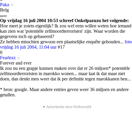
Paka
Belg
quote:
Op vrijdag 16 juli 2004 10:53 schreef Onkelpazuzu het volgende:
Hoe meet je zoiets eigenlijk? Ik zou wel eens willen weten hoe iemand
kan zien wat 'potentiële zelfmoordterroristen' zijn. Waar worden die
gegevens toch op gebaseerd?
Ze hebben misschien gewoon een plaatselijke enquête gehouden...
foto
vrijdag 16 juli 2004, 11:04 uur
#17
0
Fearlezz
Forever and ever
Ik zou nu een grapje kunnen maken over dat er 26 miljoen* potentiële
zelfmoordterroristen in marokko wonen... maar laat ik dat maar niet
doen, dan denkt men weer dat ik per definitie tegen marokkanen ben...
* bron: google. Maar andere entries geven weer 36 miljoen en andere
getallen.
▼ Advertentie door Refinery89