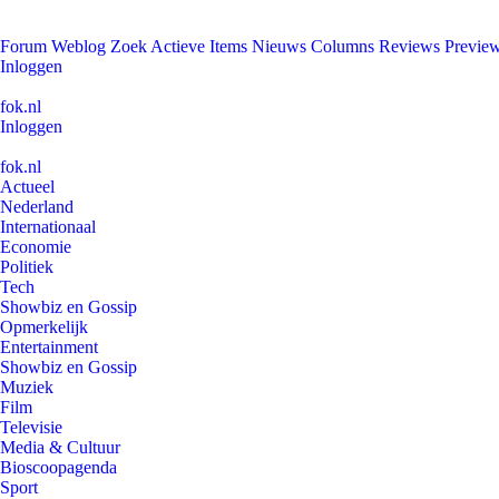
Forum
Weblog
Zoek
Actieve Items
Nieuws
Columns
Reviews
Previe
Inloggen
fok.nl
Inloggen
fok.nl
Actueel
Nederland
Internationaal
Economie
Politiek
Tech
Showbiz en Gossip
Opmerkelijk
Entertainment
Showbiz en Gossip
Muziek
Film
Televisie
Media & Cultuur
Bioscoopagenda
Sport