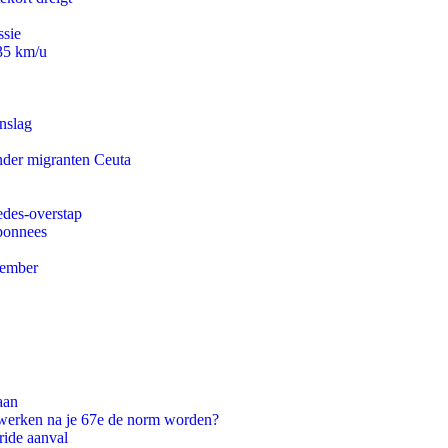
ssie
235 km/u
nslag
onder migranten Ceuta
edes-overstap
abonnees
tember
aan
 werken na je 67e de norm worden?
ride aanval