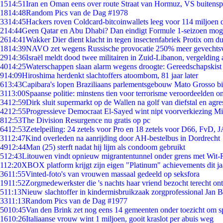
15
14:51
Iran en Oman eens over route Straat van Hormuz, VS buitensp
18
14:48
Random Pics van de Dag #1978
33
14:45
Hackers roven Coldcard-bitcoinwallets leeg voor 114 miljoen d
2
14:44
Geen Qatar en Abu Dhabi? Dan eindigt Formule 1-seizoen moge
26
14:41
Wakker Dier dient klacht in tegen insectenfabriek Protix om 
18
14:39
NAVO zet wegens Russische provocatie 250% meer gevechtsvl
29
14:36
Israël meldt dood twee militairen in Zuid-Libanon, vergeldin
40
14:25
Waterschappen slaan alarm wegens droogte: Gereedschapskist
9
14:09
Hiroshima herdenkt slachtoffers atoombom, 81 jaar later
6
13:43
Capibara's lopen Braziliaans parlementsgebouw Mato Grosso b
31
13:00
Spaanse politie: minstens tien voor terrorisme veroordeelden 
34
12:59
Dirk sluit supermarkt op de Wallen na golf van diefstal en agre
42
12:55
Progressieve Democraat El-Sayed wint nipt voorverkiezing M
8
12:53
The Division Resurgence nu gratis op pc
64
12:53
Zetelpeiling: 24 zetels voor Pro en 18 zetels voor D66, FvD,
31
12:47
Kind overleden na aanrijding door AH-bestelbus in Dordrecht
49
12:44
Man (25) sterft nadat hij lijm als condoom gebruikt
5
12:43
Litouwen vindt opnieuw migrantentunnel onder grens met Wit-
1
12:20
XBOX platform krijgt zijn eigen "Platinum" achievements dit ja
36
11:55
Vinted-foto's van vrouwen massaal gedeeld op seksfora
19
11:52
Zorgmedewerkster die 's nachts haar vriend bezocht terecht on
5
11:13
Nieuw slachtoffer in kindermisbruikzaak zorgprofessional Jan B
33
11:13
Random Pics van de Dag #1977
50
10:45
Van den Brink zet nog eens 14 gemeenten onder toezicht om s
16
10:26
Italiaanse vrouw wint 1 miljoen, gooit kraslot per abuis weg