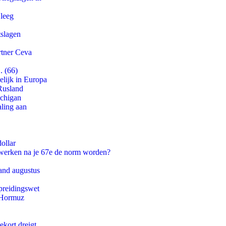
 leeg
tslagen
rtner Ceva
. (66)
lijk in Europa
Rusland
ichigan
aling aan
ollar
 werken na je 67e de norm worden?
and augustus
preidingswet
n Hormuz
ekort dreigt