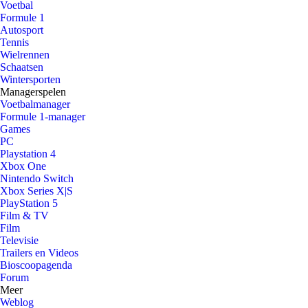
Voetbal
Formule 1
Autosport
Tennis
Wielrennen
Schaatsen
Wintersporten
Managerspelen
Voetbalmanager
Formule 1-manager
Games
PC
Playstation 4
Xbox One
Nintendo Switch
Xbox Series X|S
PlayStation 5
Film & TV
Film
Televisie
Trailers en Videos
Bioscoopagenda
Forum
Meer
Weblog