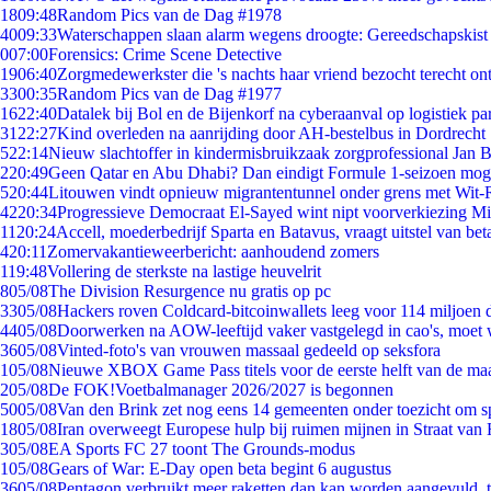
18
09:48
Random Pics van de Dag #1978
40
09:33
Waterschappen slaan alarm wegens droogte: Gereedschapskist
0
07:00
Forensics: Crime Scene Detective
19
06:40
Zorgmedewerkster die 's nachts haar vriend bezocht terecht on
33
00:35
Random Pics van de Dag #1977
16
22:40
Datalek bij Bol en de Bijenkorf na cyberaanval op logistiek pa
31
22:27
Kind overleden na aanrijding door AH-bestelbus in Dordrecht
5
22:14
Nieuw slachtoffer in kindermisbruikzaak zorgprofessional Jan B
2
20:49
Geen Qatar en Abu Dhabi? Dan eindigt Formule 1-seizoen moge
5
20:44
Litouwen vindt opnieuw migrantentunnel onder grens met Wit-
42
20:34
Progressieve Democraat El-Sayed wint nipt voorverkiezing M
11
20:24
Accell, moederbedrijf Sparta en Batavus, vraagt uitstel van bet
4
20:11
Zomervakantieweerbericht: aanhoudend zomers
1
19:48
Vollering de sterkste na lastige heuvelrit
8
05/08
The Division Resurgence nu gratis op pc
33
05/08
Hackers roven Coldcard-bitcoinwallets leeg voor 114 miljoen d
44
05/08
Doorwerken na AOW-leeftijd vaker vastgelegd in cao's, moet
36
05/08
Vinted-foto's van vrouwen massaal gedeeld op seksfora
1
05/08
Nieuwe XBOX Game Pass titels voor de eerste helft van de ma
2
05/08
De FOK!Voetbalmanager 2026/2027 is begonnen
50
05/08
Van den Brink zet nog eens 14 gemeenten onder toezicht om s
18
05/08
Iran overweegt Europese hulp bij ruimen mijnen in Straat va
3
05/08
EA Sports FC 27 toont The Grounds-modus
1
05/08
Gears of War: E-Day open beta begint 6 augustus
36
05/08
Pentagon verbruikt meer raketten dan kan worden aangevuld, t