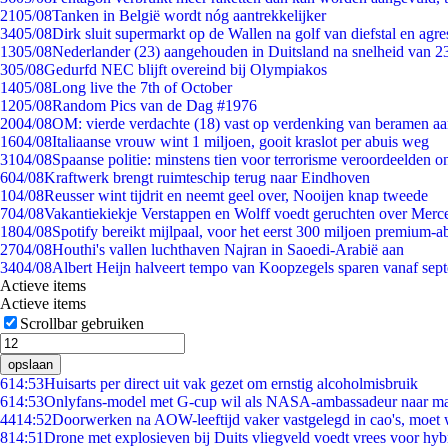
21
05/08
Tanken in België wordt nóg aantrekkelijker
34
05/08
Dirk sluit supermarkt op de Wallen na golf van diefstal en agre
13
05/08
Nederlander (23) aangehouden in Duitsland na snelheid van 
3
05/08
Gedurfd NEC blijft overeind bij Olympiakos
14
05/08
Long live the 7th of October
12
05/08
Random Pics van de Dag #1976
20
04/08
OM: vierde verdachte (18) vast op verdenking van beramen aa
16
04/08
Italiaanse vrouw wint 1 miljoen, gooit kraslot per abuis weg
31
04/08
Spaanse politie: minstens tien voor terrorisme veroordeelden 
6
04/08
Kraftwerk brengt ruimteschip terug naar Eindhoven
1
04/08
Reusser wint tijdrit en neemt geel over, Nooijen knap tweede
7
04/08
Vakantiekiekje Verstappen en Wolff voedt geruchten over Merc
18
04/08
Spotify bereikt mijlpaal, voor het eerst 300 miljoen premium-
27
04/08
Houthi's vallen luchthaven Najran in Saoedi-Arabië aan
34
04/08
Albert Heijn halveert tempo van Koopzegels sparen vanaf sep
Actieve items
Actieve items
Scrollbar gebruiken
opslaan
6
14:53
Huisarts per direct uit vak gezet om ernstig alcoholmisbruik
6
14:53
Onlyfans-model met G-cup wil als NASA-ambassadeur naar m
44
14:52
Doorwerken na AOW-leeftijd vaker vastgelegd in cao's, moet
8
14:51
Drone met explosieven bij Duits vliegveld voedt vrees voor hyb