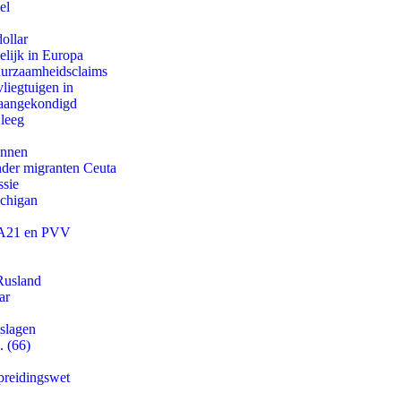
el
ollar
lijk in Europa
duurzaamheidsclaims
iegtuigen in
g aangekondigd
 leeg
innen
onder migranten Ceuta
ssie
ichigan
 JA21 en PVV
Rusland
ar
tslagen
. (66)
preidingswet