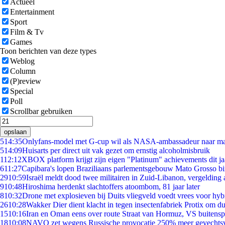
Actueel
Entertainment
Sport
Film & Tv
Games
Toon berichten van deze types
Weblog
Column
(P)review
Special
Poll
Scrollbar gebruiken
opslaan
5
14:35
Onlyfans-model met G-cup wil als NASA-ambassadeur naar m
5
14:09
Huisarts per direct uit vak gezet om ernstig alcoholmisbruik
1
12:12
XBOX platform krijgt zijn eigen "Platinum" achievements dit ja
6
11:27
Capibara's lopen Braziliaans parlementsgebouw Mato Grosso b
29
10:59
Israël meldt dood twee militairen in Zuid-Libanon, vergeldin
9
10:48
Hiroshima herdenkt slachtoffers atoombom, 81 jaar later
8
10:32
Drone met explosieven bij Duits vliegveld voedt vrees voor hyb
26
10:28
Wakker Dier dient klacht in tegen insectenfabriek Protix om 
15
10:16
Iran en Oman eens over route Straat van Hormuz, VS buitensp
18
10:08
NAVO zet wegens Russische provocatie 250% meer gevechtsvl