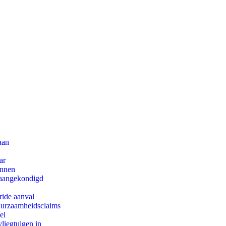
aan
ar
innen
g aangekondigd
ride aanval
duurzaamheidsclaims
el
iegtuigen in