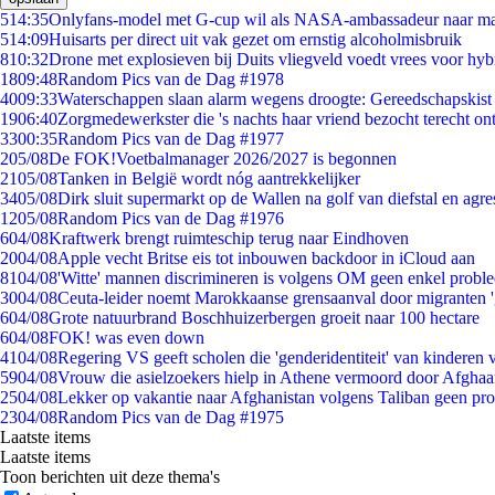
5
14:35
Onlyfans-model met G-cup wil als NASA-ambassadeur naar m
5
14:09
Huisarts per direct uit vak gezet om ernstig alcoholmisbruik
8
10:32
Drone met explosieven bij Duits vliegveld voedt vrees voor hyb
18
09:48
Random Pics van de Dag #1978
40
09:33
Waterschappen slaan alarm wegens droogte: Gereedschapskist
19
06:40
Zorgmedewerkster die 's nachts haar vriend bezocht terecht on
33
00:35
Random Pics van de Dag #1977
2
05/08
De FOK!Voetbalmanager 2026/2027 is begonnen
21
05/08
Tanken in België wordt nóg aantrekkelijker
34
05/08
Dirk sluit supermarkt op de Wallen na golf van diefstal en agre
12
05/08
Random Pics van de Dag #1976
6
04/08
Kraftwerk brengt ruimteschip terug naar Eindhoven
20
04/08
Apple vecht Britse eis tot inbouwen backdoor in iCloud aan
81
04/08
'Witte' mannen discrimineren is volgens OM geen enkel probl
30
04/08
Ceuta-leider noemt Marokkaanse grensaanval door migranten 
6
04/08
Grote natuurbrand Boschhuizerbergen groeit naar 100 hectare
6
04/08
FOK! was even down
41
04/08
Regering VS geeft scholen die 'genderidentiteit' van kinderen
59
04/08
Vrouw die asielzoekers hielp in Athene vermoord door Afghaa
25
04/08
Lekker op vakantie naar Afghanistan volgens Taliban geen pr
23
04/08
Random Pics van de Dag #1975
Laatste items
Laatste items
Toon berichten uit deze thema's