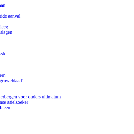
aan
ride aanval
 leeg
tslagen
ssie
eem
'gruweldaad'
 verbergen voor ouders ultimatum
nse asielzoeker
obleem