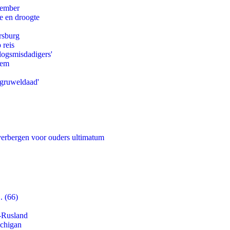
tember
e en droogte
rsburg
 reis
logsmisdadigers'
eem
'gruweldaad'
 verbergen voor ouders ultimatum
. (66)
-Rusland
ichigan