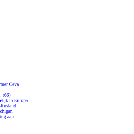
rtner Ceva
. (66)
lijk in Europa
-Rusland
ichigan
ling aan