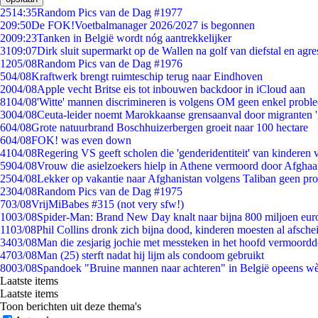
25
14:35
Random Pics van de Dag #1977
2
09:50
De FOK!Voetbalmanager 2026/2027 is begonnen
20
09:23
Tanken in België wordt nóg aantrekkelijker
31
09:07
Dirk sluit supermarkt op de Wallen na golf van diefstal en agre
12
05/08
Random Pics van de Dag #1976
5
04/08
Kraftwerk brengt ruimteschip terug naar Eindhoven
20
04/08
Apple vecht Britse eis tot inbouwen backdoor in iCloud aan
81
04/08
'Witte' mannen discrimineren is volgens OM geen enkel probl
30
04/08
Ceuta-leider noemt Marokkaanse grensaanval door migranten 
6
04/08
Grote natuurbrand Boschhuizerbergen groeit naar 100 hectare
6
04/08
FOK! was even down
41
04/08
Regering VS geeft scholen die 'genderidentiteit' van kinderen
59
04/08
Vrouw die asielzoekers hielp in Athene vermoord door Afghaa
25
04/08
Lekker op vakantie naar Afghanistan volgens Taliban geen pr
23
04/08
Random Pics van de Dag #1975
7
03/08
VrijMiBabes #315 (not very sfw!)
10
03/08
Spider-Man: Brand New Day knalt naar bijna 800 miljoen eur
11
03/08
Phil Collins dronk zich bijna dood, kinderen moesten al afsch
34
03/08
Man die zesjarig jochie met messteken in het hoofd vermoordde 
47
03/08
Man (25) sterft nadat hij lijm als condoom gebruikt
80
03/08
Spandoek "Bruine mannen naar achteren" in België opeens wèl
Laatste items
Laatste items
Toon berichten uit deze thema's