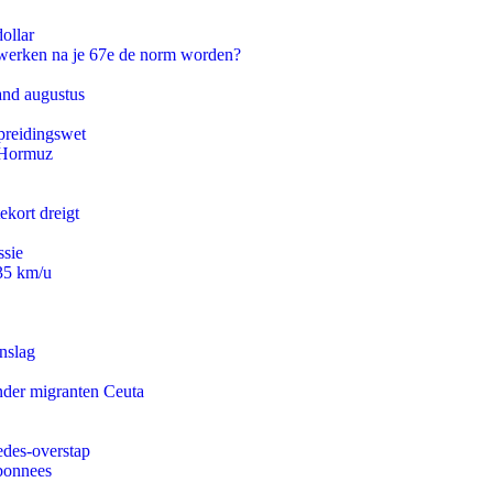
ollar
 werken na je 67e de norm worden?
and augustus
preidingswet
n Hormuz
ekort dreigt
ssie
235 km/u
nslag
onder migranten Ceuta
edes-overstap
abonnees