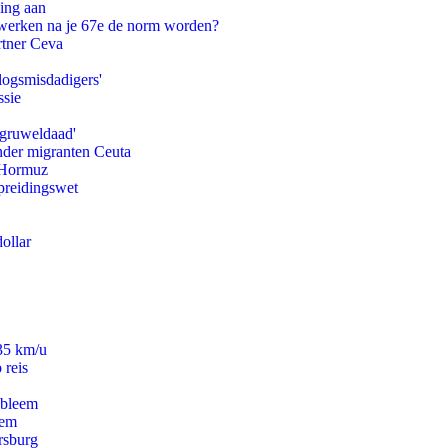
ling aan
 werken na je 67e de norm worden?
rtner Ceva
logsmisdadigers'
ssie
'gruweldaad'
onder migranten Ceuta
n Hormuz
preidingswet
ollar
235 km/u
 reis
obleem
eem
rsburg