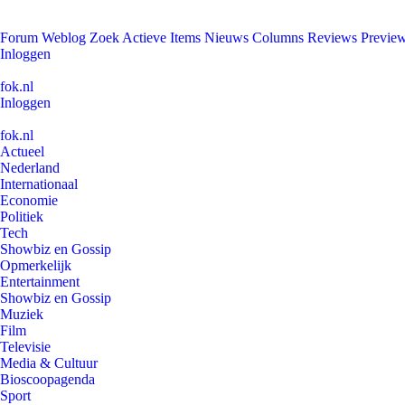
Forum
Weblog
Zoek
Actieve Items
Nieuws
Columns
Reviews
Previe
Inloggen
fok.nl
Inloggen
fok.nl
Actueel
Nederland
Internationaal
Economie
Politiek
Tech
Showbiz en Gossip
Opmerkelijk
Entertainment
Showbiz en Gossip
Muziek
Film
Televisie
Media & Cultuur
Bioscoopagenda
Sport