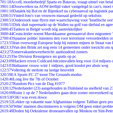
7
01:18
Accell, moederbedrijf Sparta en Batavus, vraagt uitstel van beta
39
01:14
Doorwerken na AOW-leeftijd vaker vastgelegd in cao's, moet
10
01:10
Datalek bij Bol en de Bijenkorf na cyberaanval op logistiek pa
32
00:51
Vinted-foto's van vrouwen massaal gedeeld op seksfora
23
00:51
Onderzoek naar flyers met waarschuwing voor 'Israëlische oor
31
00:51
Dirk sluit supermarkt op de Wallen na golf van diefstal en agre
20
00:45
Tanken in België wordt nóg aantrekkelijker
30
00:44
Ceuta-leider noemt Marokkaanse grensaanval door migranten 
27
00:43
Spaanse politie: minstens tien voor terrorisme veroordeelden 
17
23:55
Iran overweegt Europese hulp bij ruimen mijnen in Straat va
48
23:33
Van den Brink zet nog eens 14 gemeenten onder toezicht om s
4
23:27
Zomervakantieweerbericht: aanhoudend zomers
6
23:25
The Division Resurgence nu gratis op pc
24
23:09
Hackers roven Coldcard-bitcoinwallets leeg voor 114 miljoen d
14
23:03
Italiaanse vrouw wint 1 miljoen, gooit kraslot per abuis weg
1
22:57
Vollering de sterkste na lastige heuvelrit
3
20:59
EA Sports FC 27 toont The Grounds-modus
14
20:46
Long live the 7th of October
25
20:27
Random Pics van de Dag #1977
13
20:12
Nederlander (23) aangehouden in Duitsland na snelheid van 
16
20:09
Ruim 1 op de 7 Nederlanders gaan deze zomer onverzekerd op
6
19:53
FOK! was even down
25
19:52
Lekker op vakantie naar Afghanistan volgens Taliban geen pr
81
19:50
'Witte' mannen discrimineren is volgens OM geen enkel probl
26
19:49
Doden bij Oekraïense droneaanvallen op Moskou en Sint-Pete