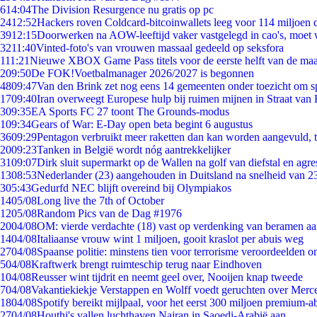
6
14:04
The Division Resurgence nu gratis op pc
24
12:52
Hackers roven Coldcard-bitcoinwallets leeg voor 114 miljoen d
39
12:15
Doorwerken na AOW-leeftijd vaker vastgelegd in cao's, moet
32
11:40
Vinted-foto's van vrouwen massaal gedeeld op seksfora
1
11:21
Nieuwe XBOX Game Pass titels voor de eerste helft van de ma
2
09:50
De FOK!Voetbalmanager 2026/2027 is begonnen
48
09:47
Van den Brink zet nog eens 14 gemeenten onder toezicht om s
17
09:40
Iran overweegt Europese hulp bij ruimen mijnen in Straat va
3
09:35
EA Sports FC 27 toont The Grounds-modus
1
09:34
Gears of War: E-Day open beta begint 6 augustus
36
09:29
Pentagon verbruikt meer raketten dan kan worden aangevuld, t
20
09:23
Tanken in België wordt nóg aantrekkelijker
31
09:07
Dirk sluit supermarkt op de Wallen na golf van diefstal en agre
13
08:53
Nederlander (23) aangehouden in Duitsland na snelheid van 
3
05:43
Gedurfd NEC blijft overeind bij Olympiakos
14
05/08
Long live the 7th of October
12
05/08
Random Pics van de Dag #1976
20
04/08
OM: vierde verdachte (18) vast op verdenking van beramen aa
14
04/08
Italiaanse vrouw wint 1 miljoen, gooit kraslot per abuis weg
27
04/08
Spaanse politie: minstens tien voor terrorisme veroordeelden 
5
04/08
Kraftwerk brengt ruimteschip terug naar Eindhoven
1
04/08
Reusser wint tijdrit en neemt geel over, Nooijen knap tweede
7
04/08
Vakantiekiekje Verstappen en Wolff voedt geruchten over Merc
18
04/08
Spotify bereikt mijlpaal, voor het eerst 300 miljoen premium-
27
04/08
Houthi's vallen luchthaven Najran in Saoedi-Arabië aan