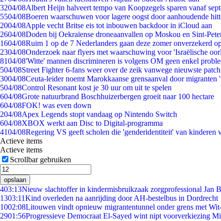
32
04/08
Albert Heijn halveert tempo van Koopzegels sparen vanaf sep
55
04/08
Boeren waarschuwen voor lagere oogst door aanhoudende hitt
20
04/08
Apple vecht Britse eis tot inbouwen backdoor in iCloud aan
26
04/08
Doden bij Oekraïense droneaanvallen op Moskou en Sint-Pete
16
04/08
Ruim 1 op de 7 Nederlanders gaan deze zomer onverzekerd op
23
04/08
Onderzoek naar flyers met waarschuwing voor 'Israëlische oor
81
04/08
'Witte' mannen discrimineren is volgens OM geen enkel probl
5
04/08
Street Fighter 6-fans weer over de zeik vanwege nieuwste patch
30
04/08
Ceuta-leider noemt Marokkaanse grensaanval door migranten 
5
04/08
Control Resonant kost je 30 uur om uit te spelen
6
04/08
Grote natuurbrand Boschhuizerbergen groeit naar 100 hectare
6
04/08
FOK! was even down
2
04/08
Apex Legends stopt vandaag op Nintendo Switch
6
04/08
XBOX werkt aan Disc to Digital-programma
41
04/08
Regering VS geeft scholen die 'genderidentiteit' van kinderen
Actieve items
Actieve items
Scrollbar gebruiken
opslaan
4
03:13
Nieuw slachtoffer in kindermisbruikzaak zorgprofessional Jan B
13
03:11
Kind overleden na aanrijding door AH-bestelbus in Dordrecht
10
02:08
Litouwen vindt opnieuw migrantentunnel onder grens met Wit
29
01:56
Progressieve Democraat El-Sayed wint nipt voorverkiezing M