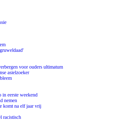
ssie
eem
'gruweldaad'
 verbergen voor ouders ultimatum
nse asielzoeker
obleem
o in eerste weekend
eid nemen
komt na elf jaar vrij
 racistisch