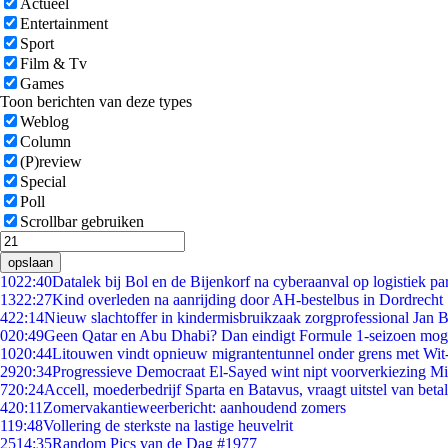
Actueel
Entertainment
Sport
Film & Tv
Games
Toon berichten van deze types
Weblog
Column
(P)review
Special
Poll
Scrollbar gebruiken
opslaan
10
22:40
Datalek bij Bol en de Bijenkorf na cyberaanval op logistiek pa
13
22:27
Kind overleden na aanrijding door AH-bestelbus in Dordrecht
4
22:14
Nieuw slachtoffer in kindermisbruikzaak zorgprofessional Jan B
0
20:49
Geen Qatar en Abu Dhabi? Dan eindigt Formule 1-seizoen moge
10
20:44
Litouwen vindt opnieuw migrantentunnel onder grens met Wit
29
20:34
Progressieve Democraat El-Sayed wint nipt voorverkiezing M
7
20:24
Accell, moederbedrijf Sparta en Batavus, vraagt uitstel van beta
4
20:11
Zomervakantieweerbericht: aanhoudend zomers
1
19:48
Vollering de sterkste na lastige heuvelrit
25
14:35
Random Pics van de Dag #1977