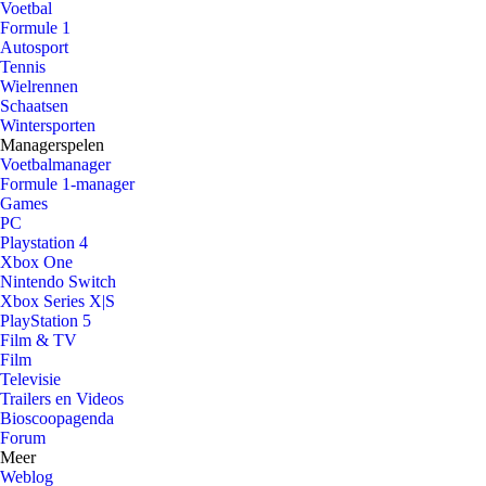
Voetbal
Formule 1
Autosport
Tennis
Wielrennen
Schaatsen
Wintersporten
Managerspelen
Voetbalmanager
Formule 1-manager
Games
PC
Playstation 4
Xbox One
Nintendo Switch
Xbox Series X|S
PlayStation 5
Film & TV
Film
Televisie
Trailers en Videos
Bioscoopagenda
Forum
Meer
Weblog