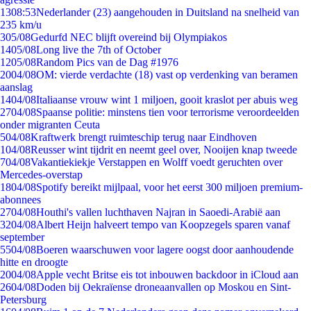
13
08:53
Nederlander (23) aangehouden in Duitsland na snelheid van
235 km/u
3
05/08
Gedurfd NEC blijft overeind bij Olympiakos
14
05/08
Long live the 7th of October
12
05/08
Random Pics van de Dag #1976
20
04/08
OM: vierde verdachte (18) vast op verdenking van beramen
aanslag
14
04/08
Italiaanse vrouw wint 1 miljoen, gooit kraslot per abuis weg
27
04/08
Spaanse politie: minstens tien voor terrorisme veroordeelden
onder migranten Ceuta
5
04/08
Kraftwerk brengt ruimteschip terug naar Eindhoven
1
04/08
Reusser wint tijdrit en neemt geel over, Nooijen knap tweede
7
04/08
Vakantiekiekje Verstappen en Wolff voedt geruchten over
Mercedes-overstap
18
04/08
Spotify bereikt mijlpaal, voor het eerst 300 miljoen premium-
abonnees
27
04/08
Houthi's vallen luchthaven Najran in Saoedi-Arabië aan
32
04/08
Albert Heijn halveert tempo van Koopzegels sparen vanaf
september
55
04/08
Boeren waarschuwen voor lagere oogst door aanhoudende
hitte en droogte
20
04/08
Apple vecht Britse eis tot inbouwen backdoor in iCloud aan
26
04/08
Doden bij Oekraïense droneaanvallen op Moskou en Sint-
Petersburg