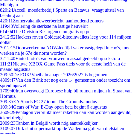
Michigan
8
20:24
Accell, moederbedrijf Sparta en Batavus, vraagt uitstel van
betaling aan
4
20:11
Zomervakantieweerbericht: aanhoudend zomers
1
19:48
Vollering de sterkste na lastige heuvelrit
6
14:04
The Division Resurgence nu gratis op pc
24
12:52
Hackers roven Coldcard-bitcoinwallets leeg voor 114 miljoen
dollar
39
12:15
Doorwerken na AOW-leeftijd vaker vastgelegd in cao's, moet
werken na je 67e de norm worden?
32
11:40
Vinted-foto's van vrouwen massaal gedeeld op seksfora
1
11:21
Nieuwe XBOX Game Pass titels voor de eerste helft van de
maand augustus
2
09:50
De FOK!Voetbalmanager 2026/2027 is begonnen
48
09:47
Van den Brink zet nog eens 14 gemeenten onder toezicht om
spreidingswet
17
09:40
Iran overweegt Europese hulp bij ruimen mijnen in Straat van
Hormuz
3
09:35
EA Sports FC 27 toont The Grounds-modus
1
09:34
Gears of War: E-Day open beta begint 6 augustus
36
09:29
Pentagon verbruikt meer raketten dan kan worden aangevuld,
tekort dreigt
20
09:23
Tanken in België wordt nóg aantrekkelijker
31
09:07
Dirk sluit supermarkt op de Wallen na golf van diefstal en
agressie