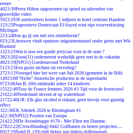
ermee
40
23:30
Perez Hilton opgenomen op spoed na uitzenden van
gruwelijke video
59
23:29
30 asielzoekers kosten 1 miljoen in hotel centrum Haarlem
1
23:25
Progressieve Democraat El-Sayed wint nipt voorverkiezing
Michigan
2
23:24
Hoe ga jij om met een relatiebreuk?
0
23:23
Litouwen vindt opnieuw migrantentunnel onder grens met Wit-
Rusland
12
23:23
Wat is nou een goede jerrycan voor in de auto ?
38
23:20
Zoon(11) onderneemt werkelijk geen reet in de vakantie
49
23:19
[NPO1] Goedenavond Nederland
51
23:15
Een gezin stichten uit verveling?
27
23:13
Voorspel hier het weer van Juli 2026 (gemeten in de Bilt)
149
23:08
"Niche"-historische producten in de supermarkt
97
23:06
Jan B. (66) misbruikt zeker 14 kinderen
155
22:49
Tour de France femmes 2026 #3 Tijd voor de borstcrawl
216
22:49
Nederland stevent af op watertekort
217
22:46
GR: Elk glas alcohol is riskant, geen bewijs voor gunstig
effect
3
22:36
EK Atletiek 2026 te Birmingham #1
4
22:30
[NPO2] Poorten van Europa
214
22:29
De Avondetappe #176 - Met Ellen ten Damme.
278
22:22
[Crowdfunding] #442 Golfbanen en betere projecten.....
69
22:19
Nabil B. (20) rijdt fietser aan tijdens dollemansrit