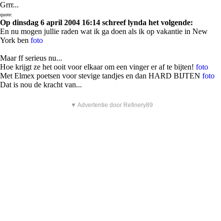
Grrr...
quote:
Op dinsdag 6 april 2004 16:14 schreef lynda het volgende:
En nu mogen jullie raden wat ik ga doen als ik op vakantie in New
York ben
foto
Maar ff serieus nu...
Hoe krijgt ze het ooit voor elkaar om een vinger er af te bijten!
foto
Met Elmex poetsen voor stevige tandjes en dan HARD BIJTEN
foto
Dat is nou de kracht van...
▼ Advertentie door Refinery89