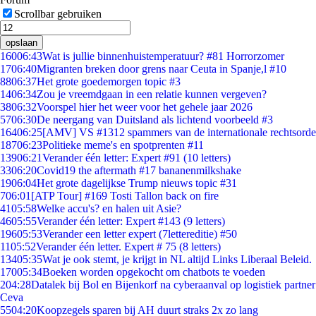
Scrollbar gebruiken
opslaan
160
06:43
Wat is jullie binnenhuistemperatuur? #81 Horrorzomer
17
06:40
Migranten breken door grens naar Ceuta in Spanje,l #10
88
06:37
Het grote goedemorgen topic #3
14
06:34
Zou je vreemdgaan in een relatie kunnen vergeven?
38
06:32
Voorspel hier het weer voor het gehele jaar 2026
57
06:30
De neergang van Duitsland als lichtend voorbeeld #3
164
06:25
[AMV] VS #1312 spammers van de internationale rechtsorde
187
06:23
Politieke meme's en spotprenten #11
139
06:21
Verander één letter: Expert #91 (10 letters)
33
06:20
Covid19 the aftermath #17 bananenmilkshake
19
06:04
Het grote dagelijkse Trump nieuws topic #31
7
06:01
[ATP Tour] #169 Tosti Tallon back on fire
41
05:58
Welke accu's? en halen uit Asie?
46
05:55
Verander één letter: Expert #143 (9 letters)
196
05:53
Verander een letter expert (7lettereditie) #50
11
05:52
Verander één letter. Expert # 75 (8 letters)
134
05:35
Wat je ook stemt, je krijgt in NL altijd Links Liberaal Beleid.
170
05:34
Boeken worden opgekocht om chatbots te voeden
2
04:28
Datalek bij Bol en Bijenkorf na cyberaanval op logistiek partner
Ceva
55
04:20
Koopzegels sparen bij AH duurt straks 2x zo lang