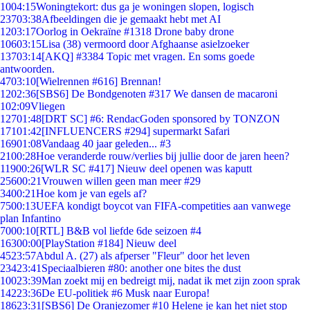
10
04:15
Woningtekort: dus ga je woningen slopen, logisch
237
03:38
Afbeeldingen die je gemaakt hebt met AI
12
03:17
Oorlog in Oekraïne #1318 Drone baby drone
106
03:15
Lisa (38) vermoord door Afghaanse asielzoeker
137
03:14
[AKQ] #3384 Topic met vragen. En soms goede
antwoorden.
47
03:10
[Wielrennen #616] Brennan!
12
02:36
[SBS6] De Bondgenoten #317 We dansen de macaroni
1
02:09
Vliegen
127
01:48
[DRT SC] #6: RendacGoden sponsored by TONZON
171
01:42
[INFLUENCERS #294] supermarkt Safari
169
01:08
Vandaag 40 jaar geleden... #3
21
00:28
Hoe veranderde rouw/verlies bij jullie door de jaren heen?
119
00:26
[WLR SC #417] Nieuw deel openen was kaputt
256
00:21
Vrouwen willen geen man meer #29
34
00:21
Hoe kom je van egels af?
75
00:13
UEFA kondigt boycot van FIFA-competities aan vanwege
plan Infantino
70
00:10
[RTL] B&B vol liefde 6de seizoen #4
163
00:00
[PlayStation #184] Nieuw deel
45
23:57
Abdul A. (27) als afperser "Fleur" door het leven
234
23:41
Speciaalbieren #80: another one bites the dust
100
23:39
Man zoekt mij en bedreigt mij, nadat ik met zijn zoon sprak
142
23:36
De EU-politiek #6 Musk naar Europa!
186
23:31
[SBS6] De Oranjezomer #10 Helene je kan het niet stop