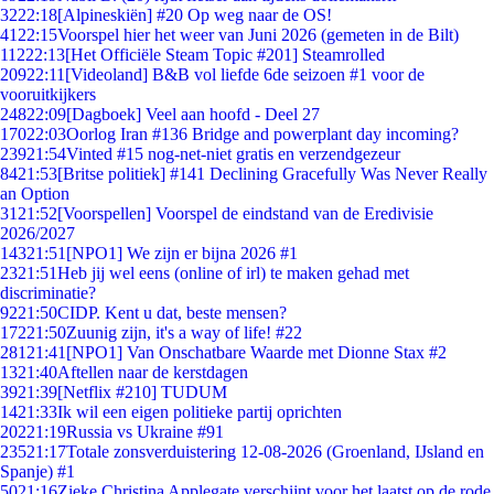
32
22:18
[Alpineskiën] #20 Op weg naar de OS!
41
22:15
Voorspel hier het weer van Juni 2026 (gemeten in de Bilt)
112
22:13
[Het Officiële Steam Topic #201] Steamrolled
209
22:11
[Videoland] B&B vol liefde 6de seizoen #1 voor de
vooruitkijkers
248
22:09
[Dagboek] Veel aan hoofd - Deel 27
170
22:03
Oorlog Iran #136 Bridge and powerplant day incoming?
239
21:54
Vinted #15 nog-net-niet gratis en verzendgezeur
84
21:53
[Britse politiek] #141 Declining Gracefully Was Never Really
an Option
31
21:52
[Voorspellen] Voorspel de eindstand van de Eredivisie
2026/2027
143
21:51
[NPO1] We zijn er bijna 2026 #1
23
21:51
Heb jij wel eens (online of irl) te maken gehad met
discriminatie?
92
21:50
CIDP. Kent u dat, beste mensen?
172
21:50
Zuunig zijn, it's a way of life! #22
281
21:41
[NPO1] Van Onschatbare Waarde met Dionne Stax #2
13
21:40
Aftellen naar de kerstdagen
39
21:39
[Netflix #210] TUDUM
14
21:33
Ik wil een eigen politieke partij oprichten
202
21:19
Russia vs Ukraine #91
235
21:17
Totale zonsverduistering 12-08-2026 (Groenland, IJsland en
Spanje) #1
50
21:16
Zieke Christina Applegate verschijnt voor het laatst op de rode