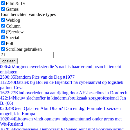
Film & Tv
Games
Toon berichten van deze types
Weblog
Column
(P)review
Special
Poll
Scrollbar gebruiken
opslaan
0
06:40
Zorgmedewerkster die 's nachts haar vriend bezocht terecht
ontslagen
25
00:35
Random Pics van de Dag #1977
11
22:40
Datalek bij Bol en de Bijenkorf na cyberaanval op logistiek
partner Ceva
16
22:27
Kind overleden na aanrijding door AH-bestelbus in Dordrecht
4
22:14
Nieuw slachtoffer in kindermisbruikzaak zorgprofessional Jan
B. (66)
0
20:49
Geen Qatar en Abu Dhabi? Dan eindigt Formule 1-seizoen
mogelijk in Europa
10
20:44
Litouwen vindt opnieuw migrantentunnel onder grens met
Wit-Rusland
30
20:34
Progressieve Democraat El-Sayed wint nipt voorverkiezing