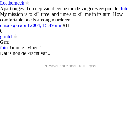
Leatherneck
Apart ongeval en nep van diegene die de vinger wegspoelde.
foto
My mission is to kill time, and time's to kill me in its turn. How
comfortable one is among murderers.
dinsdag 6 april 2004, 15:49 uur
#11
0
girotel
Grrr...
foto
Jammie...vinger!
Dat is nou de kracht van...
▼ Advertentie door Refinery89