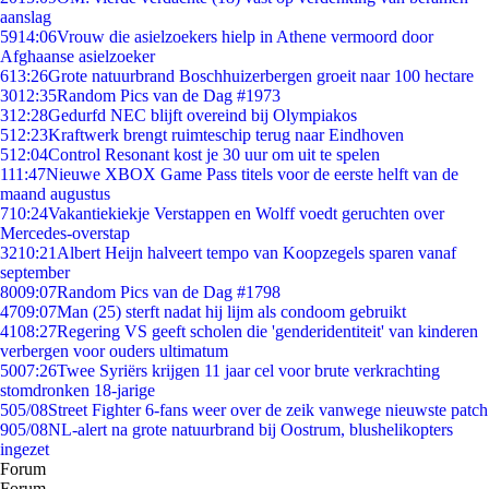
aanslag
59
14:06
Vrouw die asielzoekers hielp in Athene vermoord door
Afghaanse asielzoeker
6
13:26
Grote natuurbrand Boschhuizerbergen groeit naar 100 hectare
30
12:35
Random Pics van de Dag #1973
3
12:28
Gedurfd NEC blijft overeind bij Olympiakos
5
12:23
Kraftwerk brengt ruimteschip terug naar Eindhoven
5
12:04
Control Resonant kost je 30 uur om uit te spelen
1
11:47
Nieuwe XBOX Game Pass titels voor de eerste helft van de
maand augustus
7
10:24
Vakantiekiekje Verstappen en Wolff voedt geruchten over
Mercedes-overstap
32
10:21
Albert Heijn halveert tempo van Koopzegels sparen vanaf
september
80
09:07
Random Pics van de Dag #1798
47
09:07
Man (25) sterft nadat hij lijm als condoom gebruikt
41
08:27
Regering VS geeft scholen die 'genderidentiteit' van kinderen
verbergen voor ouders ultimatum
50
07:26
Twee Syriërs krijgen 11 jaar cel voor brute verkrachting
stomdronken 18-jarige
5
05/08
Street Fighter 6-fans weer over de zeik vanwege nieuwste patch
9
05/08
NL-alert na grote natuurbrand bij Oostrum, blushelikopters
ingezet
Forum
Forum