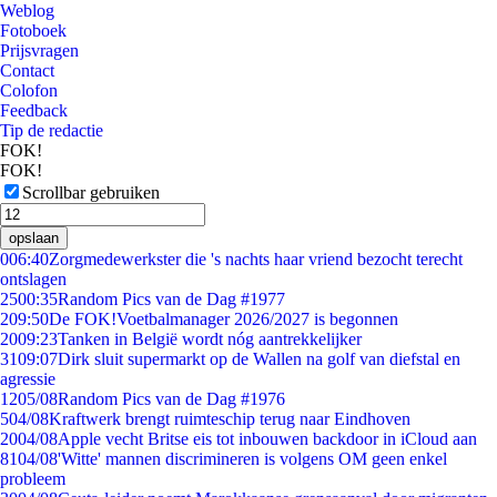
Weblog
Fotoboek
Prijsvragen
Contact
Colofon
Feedback
Tip de redactie
FOK!
FOK!
Scrollbar gebruiken
opslaan
0
06:40
Zorgmedewerkster die 's nachts haar vriend bezocht terecht
ontslagen
25
00:35
Random Pics van de Dag #1977
2
09:50
De FOK!Voetbalmanager 2026/2027 is begonnen
20
09:23
Tanken in België wordt nóg aantrekkelijker
31
09:07
Dirk sluit supermarkt op de Wallen na golf van diefstal en
agressie
12
05/08
Random Pics van de Dag #1976
5
04/08
Kraftwerk brengt ruimteschip terug naar Eindhoven
20
04/08
Apple vecht Britse eis tot inbouwen backdoor in iCloud aan
81
04/08
'Witte' mannen discrimineren is volgens OM geen enkel
probleem