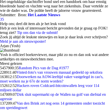
Het ongelukkige slachtoffer bond snel een handdoek om haar ernstig
bloedende hand en vluchtte weg naar het ziekenhuis. Daar vertelde ze
wie de dader was. De politie heeft de jaloerse vrouw gearresteerd.
Submitter:
Bron:
Het Laatste Nieuws
35
Help ons; deel dit item als je het leuk vond
Heb je een leuk of interessant bericht gevonden dat je graag op FOK!
terug ziet?
Tip ons dan via de submit!
Zoek jij altijd de leukste nieuwtjes en kun je daar leuk over schrijven?
Meld je aan als nieuwsposter!
Arjan (Yosh)
Yosh is officieel boekreviewer, maar pikt zo nu en dan ook wat andere
artikeltjes en nieuwsberichten mee.
Meest gelezen
54579
00:35
Random Pics van de Dag #1977
2289
11:40
Vinted-foto's van vrouwen massaal gedeeld op seksfora
1638
12:15
Doorwerken na AOW-leeftijd vaker vastgelegd in cao's,
moet werken na je 67e de norm worden?
1526
12:52
Hackers roven Coldcard-bitcoinwallets leeg voor 114
miljoen dollar
1470
09:07
Dirk sluit supermarkt op de Wallen na golf van diefstal en
agressie
1372
09:47
Van den Brink zet nog eens 14 gemeenten onder toezicht
om spreidingswet