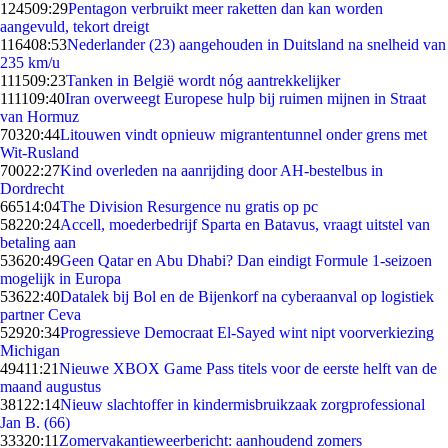
1245
09:29
Pentagon verbruikt meer raketten dan kan worden
aangevuld, tekort dreigt
1164
08:53
Nederlander (23) aangehouden in Duitsland na snelheid van
235 km/u
1115
09:23
Tanken in België wordt nóg aantrekkelijker
1111
09:40
Iran overweegt Europese hulp bij ruimen mijnen in Straat
van Hormuz
703
20:44
Litouwen vindt opnieuw migrantentunnel onder grens met
Wit-Rusland
700
22:27
Kind overleden na aanrijding door AH-bestelbus in
Dordrecht
665
14:04
The Division Resurgence nu gratis op pc
582
20:24
Accell, moederbedrijf Sparta en Batavus, vraagt uitstel van
betaling aan
536
20:49
Geen Qatar en Abu Dhabi? Dan eindigt Formule 1-seizoen
mogelijk in Europa
536
22:40
Datalek bij Bol en de Bijenkorf na cyberaanval op logistiek
partner Ceva
529
20:34
Progressieve Democraat El-Sayed wint nipt voorverkiezing
Michigan
494
11:21
Nieuwe XBOX Game Pass titels voor de eerste helft van de
maand augustus
381
22:14
Nieuw slachtoffer in kindermisbruikzaak zorgprofessional
Jan B. (66)
333
20:11
Zomervakantieweerbericht: aanhoudend zomers