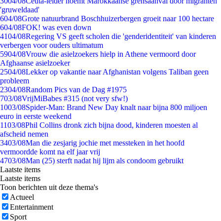
30
04/08
Ceuta-leider noemt Marokkaanse grensaanval door migranten
'gruweldaad'
6
04/08
Grote natuurbrand Boschhuizerbergen groeit naar 100 hectare
6
04/08
FOK! was even down
41
04/08
Regering VS geeft scholen die 'genderidentiteit' van kinderen
verbergen voor ouders ultimatum
59
04/08
Vrouw die asielzoekers hielp in Athene vermoord door
Afghaanse asielzoeker
25
04/08
Lekker op vakantie naar Afghanistan volgens Taliban geen
probleem
23
04/08
Random Pics van de Dag #1975
7
03/08
VrijMiBabes #315 (not very sfw!)
10
03/08
Spider-Man: Brand New Day knalt naar bijna 800 miljoen
euro in eerste weekend
11
03/08
Phil Collins dronk zich bijna dood, kinderen moesten al
afscheid nemen
34
03/08
Man die zesjarig jochie met messteken in het hoofd
vermoordde komt na elf jaar vrij
47
03/08
Man (25) sterft nadat hij lijm als condoom gebruikt
Laatste items
Laatste items
Toon berichten uit deze thema's
Actueel
Entertainment
Sport