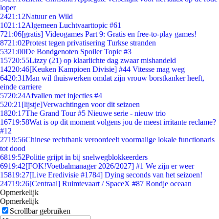
loper
24
21:12
Natuur en Wild
10
21:12
Algemeen Luchtvaarttopic #61
7
21:06
[gratis] Videogames Part 9: Gratis en free-to-play games!
87
21:02
Protest tegen privatisering Turkse stranden
53
21:00
De Bondgenoten Spoiler Topic #3
157
20:55
Lizzy (21) op klaarlichte dag zwaar mishandeld
142
20:46
[Keuken Kampioen Divisie] #44 Vitesse mag weg
64
20:31
Man wil thuiswerken omdat zijn vrouw borstkanker heeft,
einde carriere
57
20:24
Afvallen met injecties #4
5
20:21
[lijstje]Verwachtingen voor dit seizoen
18
20:17
The Grand Tour #5 Nieuwe serie - nieuw trio
167
19:58
Wat is op dit moment volgens jou de meest irritante reclame?
#12
27
19:56
Chinese rechtbank veroordeelt voormalige lokale functionaris
tot dood
68
19:52
Politie grijpt in bij snelwegblokkeerders
69
19:42
[FOK!Voetbalmanager 2026/2027] #1 We zijn er weer
158
19:27
[Live Eredivisie #1784] Dying seconds van het seizoen!
247
19:26
[Centraal] Ruimtevaart / SpaceX #87 Rondje oceaan
Opmerkelijk
Opmerkelijk
Scrollbar gebruiken