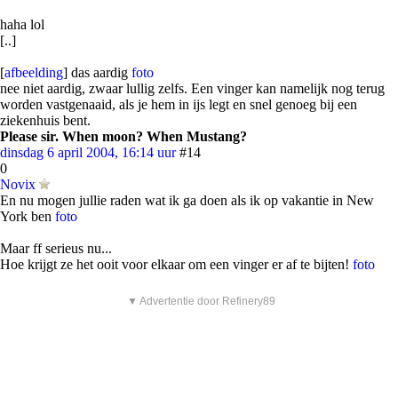
haha lol
[..]
[
afbeelding
] das aardig
foto
nee niet aardig, zwaar lullig zelfs. Een vinger kan namelijk nog terug
worden vastgenaaid, als je hem in ijs legt en snel genoeg bij een
ziekenhuis bent.
Please sir. When moon? When Mustang?
dinsdag 6 april 2004, 16:14 uur
#14
0
Novix
En nu mogen jullie raden wat ik ga doen als ik op vakantie in New
York ben
foto
Maar ff serieus nu...
Hoe krijgt ze het ooit voor elkaar om een vinger er af te bijten!
foto
▼ Advertentie door Refinery89