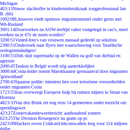
Michigan
4
03:13
Nieuw slachtoffer in kindermisbruikzaak zorgprofessional Jan
B. (66)
10
02:08
Litouwen vindt opnieuw migrantentunnel onder grens met
Wit-Rusland
39
01:14
Doorwerken na AOW-leeftijd vaker vastgelegd in cao's, moet
werken na je 67e de norm worden?
32
00:51
Vinted-foto's van vrouwen massaal gedeeld op seksfora
23
00:51
Onderzoek naar flyers met waarschuwing voor 'Israëlische
oorlogsmisdadigers'
31
00:51
Dirk sluit supermarkt op de Wallen na golf van diefstal en
agressie
20
00:45
Tanken in België wordt nóg aantrekkelijker
30
00:44
Ceuta-leider noemt Marokkaanse grensaanval door migranten
'gruweldaad'
27
00:43
Spaanse politie: minstens tien voor terrorisme veroordeelden
onder migranten Ceuta
17
23:55
Iran overweegt Europese hulp bij ruimen mijnen in Straat van
Hormuz
48
23:33
Van den Brink zet nog eens 14 gemeenten onder toezicht om
spreidingswet
4
23:27
Zomervakantieweerbericht: aanhoudend zomers
6
23:25
The Division Resurgence nu gratis op pc
24
23:09
Hackers roven Coldcard-bitcoinwallets leeg voor 114 miljoen
dollar