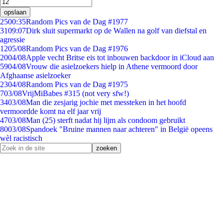
opslaan
25
00:35
Random Pics van de Dag #1977
31
09:07
Dirk sluit supermarkt op de Wallen na golf van diefstal en
agressie
12
05/08
Random Pics van de Dag #1976
20
04/08
Apple vecht Britse eis tot inbouwen backdoor in iCloud aan
59
04/08
Vrouw die asielzoekers hielp in Athene vermoord door
Afghaanse asielzoeker
23
04/08
Random Pics van de Dag #1975
7
03/08
VrijMiBabes #315 (not very sfw!)
34
03/08
Man die zesjarig jochie met messteken in het hoofd
vermoordde komt na elf jaar vrij
47
03/08
Man (25) sterft nadat hij lijm als condoom gebruikt
80
03/08
Spandoek "Bruine mannen naar achteren" in België opeens
wèl racistisch