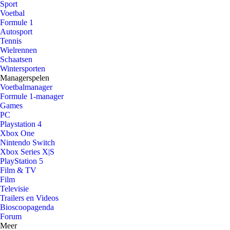
Sport
Voetbal
Formule 1
Autosport
Tennis
Wielrennen
Schaatsen
Wintersporten
Managerspelen
Voetbalmanager
Formule 1-manager
Games
PC
Playstation 4
Xbox One
Nintendo Switch
Xbox Series X|S
PlayStation 5
Film & TV
Film
Televisie
Trailers en Videos
Bioscoopagenda
Forum
Meer