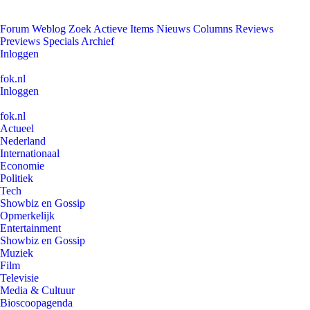
Forum
Weblog
Zoek
Actieve Items
Nieuws
Columns
Reviews
Previews
Specials
Archief
Inloggen
fok.nl
Inloggen
fok.nl
Actueel
Nederland
Internationaal
Economie
Politiek
Tech
Showbiz en Gossip
Opmerkelijk
Entertainment
Showbiz en Gossip
Muziek
Film
Televisie
Media & Cultuur
Bioscoopagenda