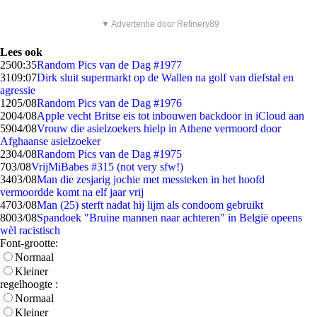
▼ Advertentie door Refinery89
Lees ook
25
00:35
Random Pics van de Dag #1977
31
09:07
Dirk sluit supermarkt op de Wallen na golf van diefstal en
agressie
12
05/08
Random Pics van de Dag #1976
20
04/08
Apple vecht Britse eis tot inbouwen backdoor in iCloud aan
59
04/08
Vrouw die asielzoekers hielp in Athene vermoord door
Afghaanse asielzoeker
23
04/08
Random Pics van de Dag #1975
7
03/08
VrijMiBabes #315 (not very sfw!)
34
03/08
Man die zesjarig jochie met messteken in het hoofd
vermoordde komt na elf jaar vrij
47
03/08
Man (25) sterft nadat hij lijm als condoom gebruikt
80
03/08
Spandoek "Bruine mannen naar achteren" in België opeens
wèl racistisch
Font-grootte:
Normaal
Kleiner
regelhoogte :
Normaal
Kleiner