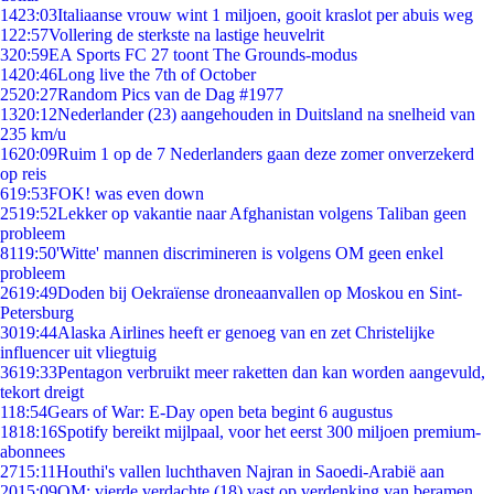
14
23:03
Italiaanse vrouw wint 1 miljoen, gooit kraslot per abuis weg
1
22:57
Vollering de sterkste na lastige heuvelrit
3
20:59
EA Sports FC 27 toont The Grounds-modus
14
20:46
Long live the 7th of October
25
20:27
Random Pics van de Dag #1977
13
20:12
Nederlander (23) aangehouden in Duitsland na snelheid van
235 km/u
16
20:09
Ruim 1 op de 7 Nederlanders gaan deze zomer onverzekerd
op reis
6
19:53
FOK! was even down
25
19:52
Lekker op vakantie naar Afghanistan volgens Taliban geen
probleem
81
19:50
'Witte' mannen discrimineren is volgens OM geen enkel
probleem
26
19:49
Doden bij Oekraïense droneaanvallen op Moskou en Sint-
Petersburg
30
19:44
Alaska Airlines heeft er genoeg van en zet Christelijke
influencer uit vliegtuig
36
19:33
Pentagon verbruikt meer raketten dan kan worden aangevuld,
tekort dreigt
1
18:54
Gears of War: E-Day open beta begint 6 augustus
18
18:16
Spotify bereikt mijlpaal, voor het eerst 300 miljoen premium-
abonnees
27
15:11
Houthi's vallen luchthaven Najran in Saoedi-Arabië aan
20
15:09
OM: vierde verdachte (18) vast op verdenking van beramen