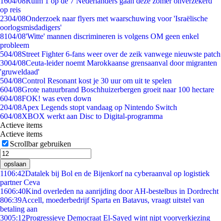
16
04/08
Ruim 1 op de 7 Nederlanders gaan deze zomer onverzekerd
op reis
23
04/08
Onderzoek naar flyers met waarschuwing voor 'Israëlische
oorlogsmisdadigers'
81
04/08
'Witte' mannen discrimineren is volgens OM geen enkel
probleem
5
04/08
Street Fighter 6-fans weer over de zeik vanwege nieuwste patch
30
04/08
Ceuta-leider noemt Marokkaanse grensaanval door migranten
'gruweldaad'
5
04/08
Control Resonant kost je 30 uur om uit te spelen
6
04/08
Grote natuurbrand Boschhuizerbergen groeit naar 100 hectare
6
04/08
FOK! was even down
2
04/08
Apex Legends stopt vandaag op Nintendo Switch
6
04/08
XBOX werkt aan Disc to Digital-programma
Actieve items
Actieve items
Scrollbar gebruiken
opslaan
11
06:42
Datalek bij Bol en de Bijenkorf na cyberaanval op logistiek
partner Ceva
16
06:40
Kind overleden na aanrijding door AH-bestelbus in Dordrecht
8
06:39
Accell, moederbedrijf Sparta en Batavus, vraagt uitstel van
betaling aan
30
05:12
Progressieve Democraat El-Sayed wint nipt voorverkiezing