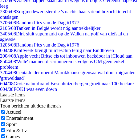
57
06/08
Waterschappen slaan alarm wegens droogte: Gereedschapskist
leeg
23
06/08
Zorgmedewerkster die 's nachts haar vriend bezocht terecht
ontslagen
37
06/08
Random Pics van de Dag #1977
21
05/08
Tanken in België wordt nóg aantrekkelijker
34
05/08
Dirk sluit supermarkt op de Wallen na golf van diefstal en
agressie
12
05/08
Random Pics van de Dag #1976
6
04/08
Kraftwerk brengt ruimteschip terug naar Eindhoven
20
04/08
Apple vecht Britse eis tot inbouwen backdoor in iCloud aan
85
04/08
'Witte' mannen discrimineren is volgens OM geen enkel
probleem
32
04/08
Ceuta-leider noemt Marokkaanse grensaanval door migranten
'gruweldaad'
6
04/08
Grote natuurbrand Boschhuizerbergen groeit naar 100 hectare
6
04/08
FOK! was even down
Laatste items
Laatste items
Toon berichten uit deze thema's
Actueel
Entertainment
Sport
Film & Tv
Games