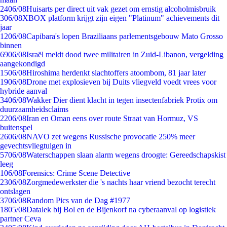
24
06/08
Huisarts per direct uit vak gezet om ernstig alcoholmisbruik
3
06/08
XBOX platform krijgt zijn eigen "Platinum" achievements dit
jaar
12
06/08
Capibara's lopen Braziliaans parlementsgebouw Mato Grosso
binnen
69
06/08
Israël meldt dood twee militairen in Zuid-Libanon, vergelding
aangekondigd
15
06/08
Hiroshima herdenkt slachtoffers atoombom, 81 jaar later
19
06/08
Drone met explosieven bij Duits vliegveld voedt vrees voor
hybride aanval
34
06/08
Wakker Dier dient klacht in tegen insectenfabriek Protix om
duurzaamheidsclaims
22
06/08
Iran en Oman eens over route Straat van Hormuz, VS
buitenspel
26
06/08
NAVO zet wegens Russische provocatie 250% meer
gevechtsvliegtuigen in
57
06/08
Waterschappen slaan alarm wegens droogte: Gereedschapskist
leeg
1
06/08
Forensics: Crime Scene Detective
23
06/08
Zorgmedewerkster die 's nachts haar vriend bezocht terecht
ontslagen
37
06/08
Random Pics van de Dag #1977
18
05/08
Datalek bij Bol en de Bijenkorf na cyberaanval op logistiek
partner Ceva