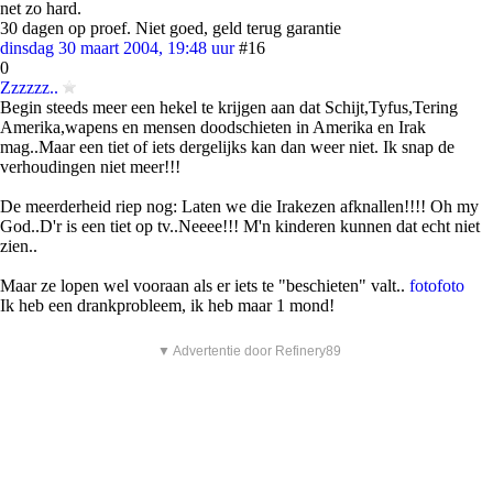
net zo hard.
30 dagen op proef. Niet goed, geld terug garantie
dinsdag 30 maart 2004, 19:48 uur
#16
0
Zzzzzz..
Begin steeds meer een hekel te krijgen aan dat Schijt,Tyfus,Tering
Amerika,wapens en mensen doodschieten in Amerika en Irak
mag..Maar een tiet of iets dergelijks kan dan weer niet. Ik snap de
verhoudingen niet meer!!!
De meerderheid riep nog: Laten we die Irakezen afknallen!!!! Oh my
God..D'r is een tiet op tv..Neeee!!! M'n kinderen kunnen dat echt niet
zien..
Maar ze lopen wel vooraan als er iets te "beschieten" valt..
foto
foto
Ik heb een drankprobleem, ik heb maar 1 mond!
▼ Advertentie door Refinery89