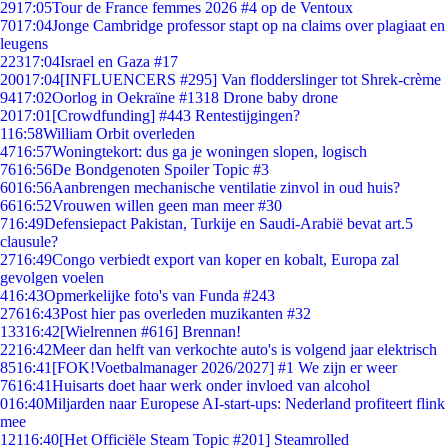
29
17:05
Tour de France femmes 2026 #4 op de Ventoux
70
17:04
Jonge Cambridge professor stapt op na claims over plagiaat en
leugens
223
17:04
Israel en Gaza #17
200
17:04
[INFLUENCERS #295] Van flodderslinger tot Shrek-crème
94
17:02
Oorlog in Oekraïne #1318 Drone baby drone
20
17:01
[Crowdfunding] #443 Rentestijgingen?
1
16:58
William Orbit overleden
47
16:57
Woningtekort: dus ga je woningen slopen, logisch
76
16:56
De Bondgenoten Spoiler Topic #3
60
16:56
Aanbrengen mechanische ventilatie zinvol in oud huis?
66
16:52
Vrouwen willen geen man meer #30
7
16:49
Defensiepact Pakistan, Turkije en Saudi-Arabië bevat art.5
clausule?
27
16:49
Congo verbiedt export van koper en kobalt, Europa zal
gevolgen voelen
4
16:43
Opmerkelijke foto's van Funda #243
276
16:43
Post hier pas overleden muzikanten #32
133
16:42
[Wielrennen #616] Brennan!
22
16:42
Meer dan helft van verkochte auto's is volgend jaar elektrisch
85
16:41
[FOK!Voetbalmanager 2026/2027] #1 We zijn er weer
76
16:41
Huisarts doet haar werk onder invloed van alcohol
0
16:40
Miljarden naar Europese AI-start-ups: Nederland profiteert flink
mee
121
16:40
[Het Officiële Steam Topic #201] Steamrolled