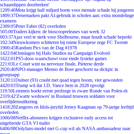
schaamlippen doorbreken'
12
09:40
Meta krijgt half miljard boete voor mentale schade bij jongeren
18
09:37
Denemarken pakt AI-gebruik in scholen aan: extra mondelinge
examens
23
09:05
Peter Faber (82) overleden
5
05:00
Trailers kijken: de bioscoopreleases van week 32
0
03:37
Ajax veel te sterk voor Shelbourne, maar houdt schade beperkt
1
02:34
Nieuwkomers schitteren bij ruime Europese zege FC Twente
19
00:45
Random Pics van de Dag #1978
14
22:04
Ontslagen bij Halo Studios na Campaign Evolved
16
22:01
PS5-doos waarschuwt voor einde fysieke games
2
21:03
Le Court wint na nerveuze finale, Pieterse derde
29
20:40
NPO-manager Menno de Boer geschorst na dickpic in
groepsapp
31
20:11
Duitser (93) crasht met quad tegen boom, vier gewonden
44
20:03
Trump wil dat J.D. Vance hem in 2028 opvolgt
1
19:50
Lemmen boekt eerste profzege in zware Ronde van Polen-rit
23
19:42
'Zwarte weduwes' in Rusland trouwen soldaten voor
overlijdensuitkering
14
18:20
Zangeres en Idols-jurylid Jerney Kaagman op 79-jarige leeftijd
overleden
10
06/08
Netflix-abonnees krijgen exclusieve early access tot
uitgebreide GTA VI trailer
64
06/08
Onlyfans-model met G-cup wil als NASA-ambassadeur naar
maan