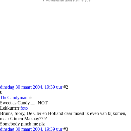
▼ Advertentie door Refinery89
dinsdag 30 maart 2004, 19:39 uur
#2
0
TheCandyman
Sweet as Candy...... NOT
Lekkurrrrr
foto
Bruins, Slory, De Cler en Hofland daar moest ik even van bijkomen,
maar Gio
en
Makaay??!?
Somebody pinch me plz
dinsdag 30 maart 2004, 19:39 uur
#3