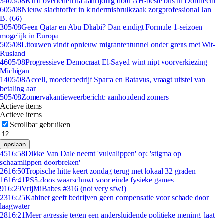
34
05/08
Kind overleden na aanrijding door AH-bestelbus in Dordrecht
6
05/08
Nieuw slachtoffer in kindermisbruikzaak zorgprofessional Jan
B. (66)
3
05/08
Geen Qatar en Abu Dhabi? Dan eindigt Formule 1-seizoen
mogelijk in Europa
5
05/08
Litouwen vindt opnieuw migrantentunnel onder grens met Wit-
Rusland
46
05/08
Progressieve Democraat El-Sayed wint nipt voorverkiezing
Michigan
14
05/08
Accell, moederbedrijf Sparta en Batavus, vraagt uitstel van
betaling aan
5
05/08
Zomervakantieweerbericht: aanhoudend zomers
Actieve items
Actieve items
Scrollbar gebruiken
opslaan
45
16:58
Dikke Van Dale neemt 'vulvalippen' op: 'stigma op
schaamlippen doorbreken'
26
16:50
Tropische hitte keert zondag terug met lokaal 32 graden
16
16:41
PS5-doos waarschuwt voor einde fysieke games
9
16:29
VrijMiBabes #316 (not very sfw!)
23
16:25
Kabinet geeft bedrijven geen compensatie voor schade door
laagwater
28
16:21
Meer agressie tegen een andersluidende politieke mening, laat