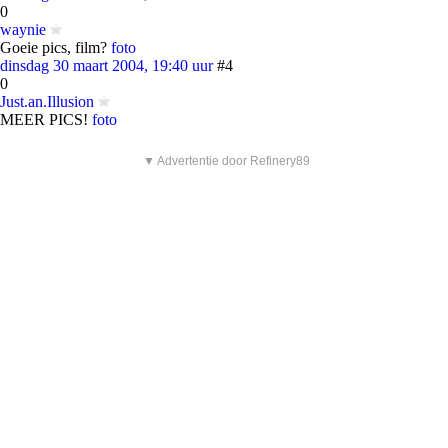
0
waynie
Goeie pics, film?
foto
dinsdag 30 maart 2004, 19:40 uur
#4
0
Just.an.Illusion
MEER PICS!
foto
▼ Advertentie door Refinery89