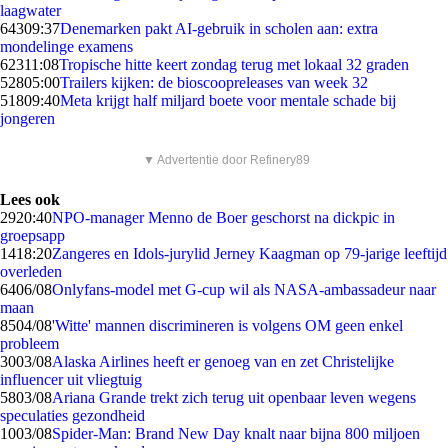
laagwater
643
09:37
Denemarken pakt AI-gebruik in scholen aan: extra
mondelinge examens
623
11:08
Tropische hitte keert zondag terug met lokaal 32 graden
528
05:00
Trailers kijken: de bioscoopreleases van week 32
518
09:40
Meta krijgt half miljard boete voor mentale schade bij
jongeren
▼ Advertentie door Refinery89
Lees ook
29
20:40
NPO-manager Menno de Boer geschorst na dickpic in
groepsapp
14
18:20
Zangeres en Idols-jurylid Jerney Kaagman op 79-jarige leeftijd
overleden
64
06/08
Onlyfans-model met G-cup wil als NASA-ambassadeur naar
maan
85
04/08
'Witte' mannen discrimineren is volgens OM geen enkel
probleem
30
03/08
Alaska Airlines heeft er genoeg van en zet Christelijke
influencer uit vliegtuig
58
03/08
Ariana Grande trekt zich terug uit openbaar leven wegens
speculaties gezondheid
10
03/08
Spider-Man: Brand New Day knalt naar bijna 800 miljoen