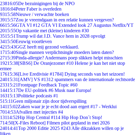
238
16:05
De bezuinigingen bij de NPO
18
16:04
Peter Faber is overleden
93
15:58
Nieuwe / verwachte boeken
39
15:57
Zou je vreemdgaan in een relatie kunnen vergeven?
66
15:56
GTA VI #12 GTA VI Extended look 27 Augustus Netflix/YT
20
15:55
Op vakantie met (kleine) kinderen #30
35
15:51
Trump wil dat J.D. Vance hem in 2028 opvolgt
34
15:50
Eeuwig voortleven
42
15:43
GGZ heeft mij gezond verklaard.
17
15:40
Single mannen verplichtsingle moeders laten daten?
27
15:39
Pinda-allergie? Andermans poep slikken helpt misschien
192
15:38
[SBS6] De Oranjezomer #10 Helene je kan het niet stop
ermee
176
15:36
[Live Eredivisie #1784] Dying seconds van het seizoen!
240
15:31
[AMV] VS #1312 spammers van de internationale rechtsorde
233
15:21
Frontpage Feedback Topic #60
144
15:17
De EU-politiek #6 Musk naar Europa!
163
15:13
Politieke podcasts #1
5
15:11
Geen miljonair zijn door tijdverspilling
141
15:02
Zaken waar je je echt dood aan ergert #17 - Werklui
70
14:53
Afvallen met injecties #4
131
14:52
Hip Hop Central #114 Hip Hop Don´t Stop!
7
14:50
[X-Files Reboot] Filmen pilot gepland in mei 2026
240
14:41
Top 2000 Editie 2025 #243 Alle dikzakken willen op je
lijken