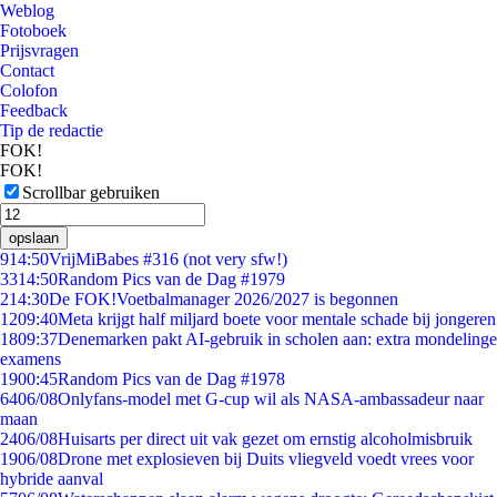
Weblog
Fotoboek
Prijsvragen
Contact
Colofon
Feedback
Tip de redactie
FOK!
FOK!
Scrollbar gebruiken
opslaan
9
14:50
VrijMiBabes #316 (not very sfw!)
33
14:50
Random Pics van de Dag #1979
2
14:30
De FOK!Voetbalmanager 2026/2027 is begonnen
12
09:40
Meta krijgt half miljard boete voor mentale schade bij jongeren
18
09:37
Denemarken pakt AI-gebruik in scholen aan: extra mondelinge
examens
19
00:45
Random Pics van de Dag #1978
64
06/08
Onlyfans-model met G-cup wil als NASA-ambassadeur naar
maan
24
06/08
Huisarts per direct uit vak gezet om ernstig alcoholmisbruik
19
06/08
Drone met explosieven bij Duits vliegveld voedt vrees voor
hybride aanval