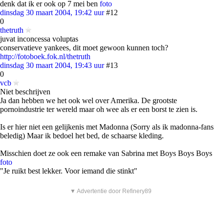
denk dat ik er ook op 7 mei ben
foto
dinsdag 30 maart 2004, 19:42 uur
#12
0
thetruth
juvat inconcessa voluptas
conservatieve yankees, dit moet gewoon kunnen toch?
http://fotoboek.fok.nl/thetruth
dinsdag 30 maart 2004, 19:43 uur
#13
0
vcb
Niet beschrijven
Ja dan hebben we het ook wel over Amerika. De grootste
pornoindustrie ter wereld maar oh wee als er een borst te zien is.
Is er hier niet een gelijkenis met Madonna (Sorry als ik madonna-fans
beledig) Maar ik bedoel het bed, de schaarse kleding.
Misschien doet ze ook een remake van Sabrina met Boys Boys Boys
foto
"Je ruikt best lekker. Voor iemand die stinkt"
▼ Advertentie door Refinery89