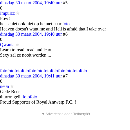
dinsdag 30 maart 2004, 19:40 uur
#5
0
Impulzz
Pow!
het schiet ook niet op he met haar
foto
Heaven doesn't want me and Hell is afraid that I take over
dinsdag 30 maart 2004, 19:40 uur
#6
0
Qwanta
Learn to read, read and learn
Sexy zal ze nooit worden....
foto
foto
foto
foto
foto
foto
foto
foto
foto
foto
foto
foto
dinsdag 30 maart 2004, 19:41 uur
#7
0
ne0n
Geile Beer.
thurrrr, geil.
foto
foto
Proud Supporter of Royal Antwerp F.C. !
▼ Advertentie door Refinery89