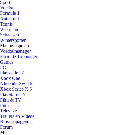
Sport
Voetbal
Formule 1
Autosport
Tennis
Wielrennen
Schaatsen
Wintersporten
Managerspelen
Voetbalmanager
Formule 1-manager
Games
PC
Playstation 4
Xbox One
Nintendo Switch
Xbox Series X|S
PlayStation 5
Film & TV
Film
Televisie
Trailers en Videos
Bioscoopagenda
Forum
Meer