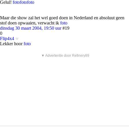
Gelul!
foto
foto
foto
Maar die show zal het wel goed doen in Nederland en absoluut geen
stof doen opwaaien, verwacht ik
foto
dinsdag 30 maart 2004, 19:50 uur
#19
0
Flip4x4
Lekker hoor
foto
▼ Advertentie door Refinery89