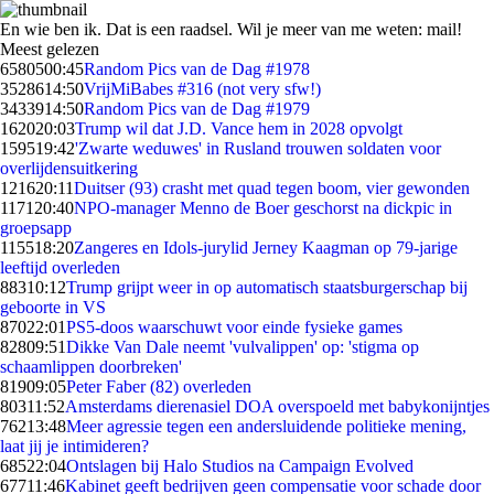
En wie ben ik. Dat is een raadsel. Wil je meer van me weten: mail!
Meest gelezen
65805
00:45
Random Pics van de Dag #1978
35286
14:50
VrijMiBabes #316 (not very sfw!)
34339
14:50
Random Pics van de Dag #1979
1620
20:03
Trump wil dat J.D. Vance hem in 2028 opvolgt
1595
19:42
'Zwarte weduwes' in Rusland trouwen soldaten voor
overlijdensuitkering
1216
20:11
Duitser (93) crasht met quad tegen boom, vier gewonden
1171
20:40
NPO-manager Menno de Boer geschorst na dickpic in
groepsapp
1155
18:20
Zangeres en Idols-jurylid Jerney Kaagman op 79-jarige
leeftijd overleden
883
10:12
Trump grijpt weer in op automatisch staatsburgerschap bij
geboorte in VS
870
22:01
PS5-doos waarschuwt voor einde fysieke games
828
09:51
Dikke Van Dale neemt 'vulvalippen' op: 'stigma op
schaamlippen doorbreken'
819
09:05
Peter Faber (82) overleden
803
11:52
Amsterdams dierenasiel DOA overspoeld met babykonijntjes
762
13:48
Meer agressie tegen een andersluidende politieke mening,
laat jij je intimideren?
685
22:04
Ontslagen bij Halo Studios na Campaign Evolved
677
11:46
Kabinet geeft bedrijven geen compensatie voor schade door