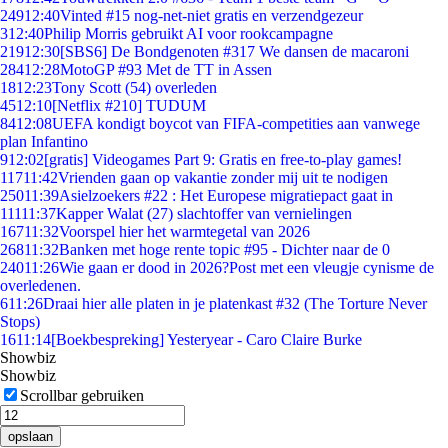
249
12:40
Vinted #15 nog-net-niet gratis en verzendgezeur
3
12:40
Philip Morris gebruikt AI voor rookcampagne
219
12:30
[SBS6] De Bondgenoten #317 We dansen de macaroni
284
12:28
MotoGP #93 Met de TT in Assen
18
12:23
Tony Scott (54) overleden
45
12:10
[Netflix #210] TUDUM
84
12:08
UEFA kondigt boycot van FIFA-competities aan vanwege
plan Infantino
9
12:02
[gratis] Videogames Part 9: Gratis en free-to-play games!
117
11:42
Vrienden gaan op vakantie zonder mij uit te nodigen
250
11:39
Asielzoekers #22 : Het Europese migratiepact gaat in
111
11:37
Kapper Walat (27) slachtoffer van vernielingen
167
11:32
Voorspel hier het warmtegetal van 2026
268
11:32
Banken met hoge rente topic #95 - Dichter naar de 0
240
11:26
Wie gaan er dood in 2026?Post met een vleugje cynisme de
overledenen.
6
11:26
Draai hier alle platen in je platenkast #32 (The Torture Never
Stops)
16
11:14
[Boekbespreking] Yesteryear - Caro Claire Burke
Showbiz
Showbiz
Scrollbar gebruiken
opslaan