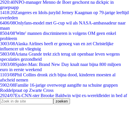
29
20:40
NPO-manager Menno de Boer geschorst na dickpic in
groepsapp
14
18:20
Zangeres en Idols-jurylid Jerney Kaagman op 79-jarige leeftijd
overleden
64
06/08
Onlyfans-model met G-cup wil als NASA-ambassadeur naar
maan
85
04/08
'Witte' mannen discrimineren is volgens OM geen enkel
probleem
30
03/08
Alaska Airlines heeft er genoeg van en zet Christelijke
influencer uit vliegtuig
58
03/08
Ariana Grande trekt zich terug uit openbaar leven wegens
speculaties gezondheid
10
03/08
Spider-Man: Brand New Day knalt naar bijna 800 miljoen
euro in eerste weekend
11
03/08
Phil Collins dronk zich bijna dood, kinderen moesten al
afscheid nemen
59
02/08
Familie 16-jarige overweegt aangifte na schuine grappen
Roddelpraat op Zwarte Cross
29
24/07
Ex-CNN-ster Brooke Baldwin wijst ex-wereldleider in bed af