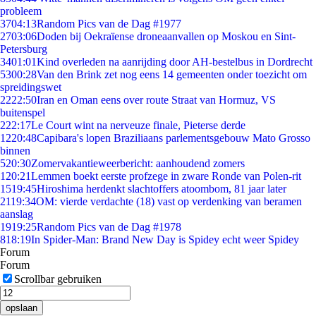
probleem
37
04:13
Random Pics van de Dag #1977
27
03:06
Doden bij Oekraïense droneaanvallen op Moskou en Sint-
Petersburg
34
01:01
Kind overleden na aanrijding door AH-bestelbus in Dordrecht
53
00:28
Van den Brink zet nog eens 14 gemeenten onder toezicht om
spreidingswet
22
22:50
Iran en Oman eens over route Straat van Hormuz, VS
buitenspel
2
22:17
Le Court wint na nerveuze finale, Pieterse derde
12
20:48
Capibara's lopen Braziliaans parlementsgebouw Mato Grosso
binnen
5
20:30
Zomervakantieweerbericht: aanhoudend zomers
1
20:21
Lemmen boekt eerste profzege in zware Ronde van Polen-rit
15
19:45
Hiroshima herdenkt slachtoffers atoombom, 81 jaar later
21
19:34
OM: vierde verdachte (18) vast op verdenking van beramen
aanslag
19
19:25
Random Pics van de Dag #1978
8
18:19
In Spider-Man: Brand New Day is Spidey echt weer Spidey
Forum
Forum
Scrollbar gebruiken
opslaan