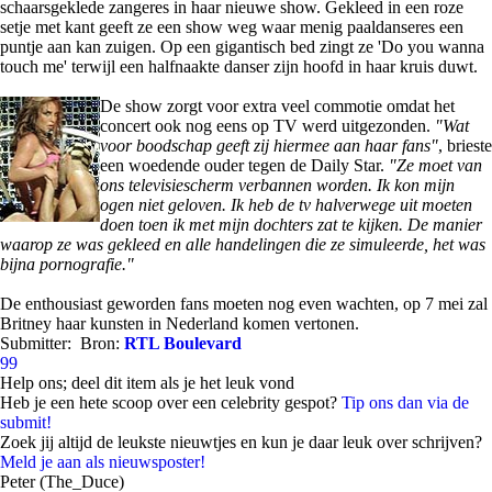
schaarsgeklede zangeres in haar nieuwe show. Gekleed in een roze
setje met kant geeft ze een show weg waar menig paaldanseres een
puntje aan kan zuigen. Op een gigantisch bed zingt ze 'Do you wanna
touch me' terwijl een halfnaakte danser zijn hoofd in haar kruis duwt.
De show zorgt voor extra veel commotie omdat het
concert ook nog eens op TV werd uitgezonden.
"Wat
voor boodschap geeft zij hiermee aan haar fans"
, brieste
een woedende ouder tegen de Daily Star.
"Ze moet van
ons televisiescherm verbannen worden. Ik kon mijn
ogen niet geloven. Ik heb de tv halverwege uit moeten
doen toen ik met mijn dochters zat te kijken. De manier
waarop ze was gekleed en alle handelingen die ze simuleerde, het was
bijna pornografie."
De enthousiast geworden fans moeten nog even wachten, op 7 mei zal
Britney haar kunsten in Nederland komen vertonen.
Submitter:
Bron:
RTL Boulevard
99
Help ons; deel dit item als je het leuk vond
Heb je een hete scoop over een celebrity gespot?
Tip ons dan via de
submit!
Zoek jij altijd de leukste nieuwtjes en kun je daar leuk over schrijven?
Meld je aan als nieuwsposter!
Peter (The_Duce)