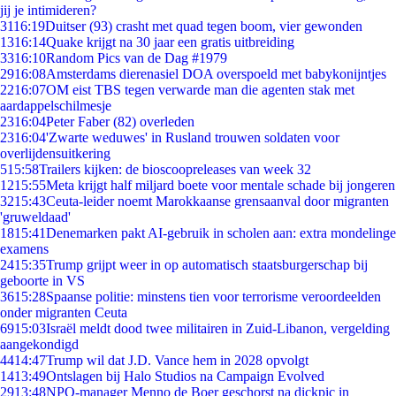
jij je intimideren?
31
16:19
Duitser (93) crasht met quad tegen boom, vier gewonden
13
16:14
Quake krijgt na 30 jaar een gratis uitbreiding
33
16:10
Random Pics van de Dag #1979
29
16:08
Amsterdams dierenasiel DOA overspoeld met babykonijntjes
22
16:07
OM eist TBS tegen verwarde man die agenten stak met
aardappelschilmesje
23
16:04
Peter Faber (82) overleden
23
16:04
'Zwarte weduwes' in Rusland trouwen soldaten voor
overlijdensuitkering
5
15:58
Trailers kijken: de bioscoopreleases van week 32
12
15:55
Meta krijgt half miljard boete voor mentale schade bij jongeren
32
15:43
Ceuta-leider noemt Marokkaanse grensaanval door migranten
'gruweldaad'
18
15:41
Denemarken pakt AI-gebruik in scholen aan: extra mondelinge
examens
24
15:35
Trump grijpt weer in op automatisch staatsburgerschap bij
geboorte in VS
36
15:28
Spaanse politie: minstens tien voor terrorisme veroordeelden
onder migranten Ceuta
69
15:03
Israël meldt dood twee militairen in Zuid-Libanon, vergelding
aangekondigd
44
14:47
Trump wil dat J.D. Vance hem in 2028 opvolgt
14
13:49
Ontslagen bij Halo Studios na Campaign Evolved
29
13:48
NPO-manager Menno de Boer geschorst na dickpic in