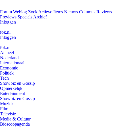
Forum
Weblog
Zoek
Actieve Items
Nieuws
Columns
Reviews
Previews
Specials
Archief
Inloggen
fok.nl
Inloggen
fok.nl
Actueel
Nederland
Internationaal
Economie
Politiek
Tech
Showbiz en Gossip
Opmerkelijk
Entertainment
Showbiz en Gossip
Muziek
Film
Televisie
Media & Cultuur
Bioscoopagenda