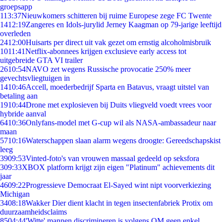
groepsapp
1
13:37
Nieuwkomers schitteren bij ruime Europese zege FC Twente
14
12:19
Zangeres en Idols-jurylid Jerney Kaagman op 79-jarige leeftijd
overleden
24
12:00
Huisarts per direct uit vak gezet om ernstig alcoholmisbruik
10
11:41
Netflix-abonnees krijgen exclusieve early access tot
uitgebreide GTA VI trailer
26
10:54
NAVO zet wegens Russische provocatie 250% meer
gevechtsvliegtuigen in
14
10:46
Accell, moederbedrijf Sparta en Batavus, vraagt uitstel van
betaling aan
19
10:44
Drone met explosieven bij Duits vliegveld voedt vrees voor
hybride aanval
64
10:36
Onlyfans-model met G-cup wil als NASA-ambassadeur naar
maan
57
10:16
Waterschappen slaan alarm wegens droogte: Gereedschapskist
leeg
39
09:53
Vinted-foto's van vrouwen massaal gedeeld op seksfora
3
09:33
XBOX platform krijgt zijn eigen "Platinum" achievements dit
jaar
46
09:22
Progressieve Democraat El-Sayed wint nipt voorverkiezing
Michigan
34
08:18
Wakker Dier dient klacht in tegen insectenfabriek Protix om
duurzaamheidsclaims
85
04:44
'Witte' mannen discrimineren is volgens OM geen enkel