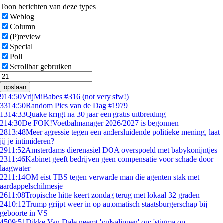
Toon berichten van deze types
Weblog
Column
(P)review
Special
Poll
Scrollbar gebruiken
opslaan
9
14:50
VrijMiBabes #316 (not very sfw!)
33
14:50
Random Pics van de Dag #1979
13
14:33
Quake krijgt na 30 jaar een gratis uitbreiding
2
14:30
De FOK!Voetbalmanager 2026/2027 is begonnen
28
13:48
Meer agressie tegen een andersluidende politieke mening, laat
jij je intimideren?
29
11:52
Amsterdams dierenasiel DOA overspoeld met babykonijntjes
23
11:46
Kabinet geeft bedrijven geen compensatie voor schade door
laagwater
22
11:14
OM eist TBS tegen verwarde man die agenten stak met
aardappelschilmesje
26
11:08
Tropische hitte keert zondag terug met lokaal 32 graden
24
10:12
Trump grijpt weer in op automatisch staatsburgerschap bij
geboorte in VS
45
09:51
Dikke Van Dale neemt 'vulvalippen' op: 'stigma op