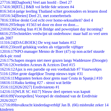
277
16:38
[Dagboek] Veel aan hoofd - Deel 27
174
16:38
[RTL] B&B vol liefde 6de seizoen #4
8
16:34
14-jarige leerling Thailand schiet grootouders en leraren dood
105
16:34
[Breien] Deel 21, met zomerbreisels
78
16:33
Hoe denkt God echt over homo-seksualiteit? deel 4
99
16:29
Teltopic #1563 tel door en door en door....
210
16:26
Oorlog Iran #136 Bridge and powerplant day incoming?
66
16:25
Techniekles verdwijnt uit onderbouw: maar half zo veel uren
als 2007
113
16:24
[DAGBOEK] De weg naar balans #12
40
16:23
Jezelf gelukkig voelen als vrijgezelle vijftiger
120
16:17
NPO-manager Menno de Boer (47) op non-actief stuurde
dick-pic rond
2
16:17
Schapen mogen niet meer grazen langs Waddenzee (Droogte)
87
16:12
Overleden Acteurs & Actrices Deel #15
162
16:12
Ajax is een parodie op een voetbalclub #7 Vuurwerkjes
51
16:12
Het grote dagelijkse Trump nieuws topic #31
102
16:11
Migranten breken door grens naar Ceuta in Spanje,l #10
166
16:11
Haiku ketting #27 - strooi wat liefde
35
16:11
[2026/2027] Eredivisietoto #1
142
16:11
[WLR SC #417] Nieuw deel openen was kaputt
40
16:09
[Voorspellen] Voorspel de eindstand van de Eredivisie
2026/2027
127
16:09
Invalkracht kinderdagverblijf Jan B. (66) misbruikt zeker 14
kinderen