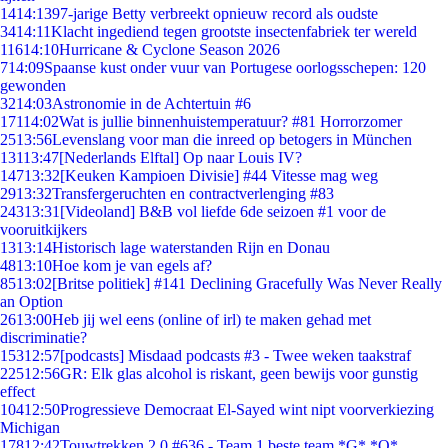
14
14:13
97-jarige Betty verbreekt opnieuw record als oudste
34
14:11
Klacht ingediend tegen grootste insectenfabriek ter wereld
116
14:10
Hurricane & Cyclone Season 2026
7
14:09
Spaanse kust onder vuur van Portugese oorlogsschepen: 120
gewonden
32
14:03
Astronomie in de Achtertuin #6
171
14:02
Wat is jullie binnenhuistemperatuur? #81 Horrorzomer
25
13:56
Levenslang voor man die inreed op betogers in München
131
13:47
[Nederlands Elftal] Op naar Louis IV?
147
13:32
[Keuken Kampioen Divisie] #44 Vitesse mag weg
29
13:32
Transfergeruchten en contractverlenging #83
243
13:31
[Videoland] B&B vol liefde 6de seizoen #1 voor de
vooruitkijkers
13
13:14
Historisch lage waterstanden Rijn en Donau
48
13:10
Hoe kom je van egels af?
85
13:02
[Britse politiek] #141 Declining Gracefully Was Never Really
an Option
26
13:00
Heb jij wel eens (online of irl) te maken gehad met
discriminatie?
153
12:57
[podcasts] Misdaad podcasts #3 - Twee weken taakstraf
225
12:56
GR: Elk glas alcohol is riskant, geen bewijs voor gunstig
effect
104
12:50
Progressieve Democraat El-Sayed wint nipt voorverkiezing
Michigan
178
12:42
Touwtrekken 2.0 #636 - Team 1 beste team *G* *O*