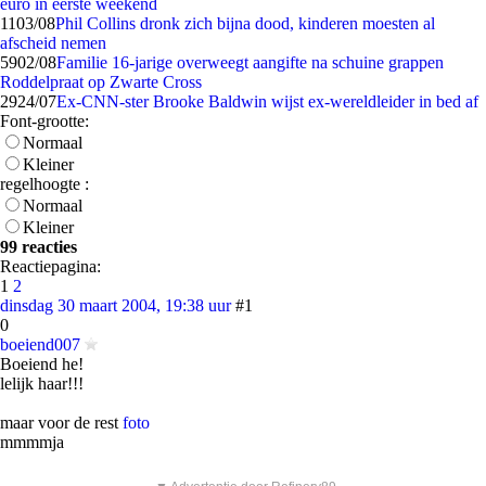
euro in eerste weekend
11
03/08
Phil Collins dronk zich bijna dood, kinderen moesten al
afscheid nemen
59
02/08
Familie 16-jarige overweegt aangifte na schuine grappen
Roddelpraat op Zwarte Cross
29
24/07
Ex-CNN-ster Brooke Baldwin wijst ex-wereldleider in bed af
Font-grootte:
Normaal
Kleiner
regelhoogte :
Normaal
Kleiner
99 reacties
Reactiepagina:
1
2
dinsdag 30 maart 2004, 19:38 uur
#1
0
boeiend007
Boeiend he!
lelijk haar!!!
maar voor de rest
foto
mmmmja