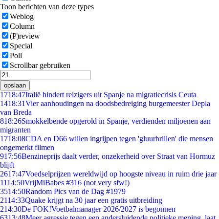
Toon berichten van deze types
Weblog
Column
(P)review
Special
Poll
Scrollbar gebruiken
opslaan
17
18:47
Italië hindert reizigers uit Spanje na migratiecrisis Ceuta
14
18:31
Vier aanhoudingen na doodsbedreiging burgemeester Depla
van Breda
8
18:26
Smokkelbende opgerold in Spanje, verdienden miljoenen aan
migranten
17
18:08
CDA en D66 willen ingrijpen tegen 'gluurbrillen' die mensen
ongemerkt filmen
9
17:56
Benzineprijs daalt verder, onzekerheid over Straat van Hormuz
blijft
26
17:47
Voedselprijzen wereldwijd op hoogste niveau in ruim drie jaar
11
14:50
VrijMiBabes #316 (not very sfw!)
35
14:50
Random Pics van de Dag #1979
21
14:33
Quake krijgt na 30 jaar een gratis uitbreiding
2
14:30
De FOK!Voetbalmanager 2026/2027 is begonnen
63
13:48
Meer agressie tegen een andersluidende politieke mening, laat