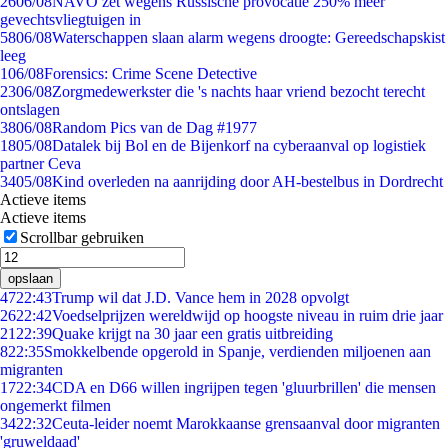
26
06/08
NAVO zet wegens Russische provocatie 250% meer
gevechtsvliegtuigen in
58
06/08
Waterschappen slaan alarm wegens droogte: Gereedschapskist
leeg
1
06/08
Forensics: Crime Scene Detective
23
06/08
Zorgmedewerkster die 's nachts haar vriend bezocht terecht
ontslagen
38
06/08
Random Pics van de Dag #1977
18
05/08
Datalek bij Bol en de Bijenkorf na cyberaanval op logistiek
partner Ceva
34
05/08
Kind overleden na aanrijding door AH-bestelbus in Dordrecht
Actieve items
Actieve items
Scrollbar gebruiken
opslaan
47
22:43
Trump wil dat J.D. Vance hem in 2028 opvolgt
26
22:42
Voedselprijzen wereldwijd op hoogste niveau in ruim drie jaar
21
22:39
Quake krijgt na 30 jaar een gratis uitbreiding
8
22:35
Smokkelbende opgerold in Spanje, verdienden miljoenen aan
migranten
17
22:34
CDA en D66 willen ingrijpen tegen 'gluurbrillen' die mensen
ongemerkt filmen
34
22:32
Ceuta-leider noemt Marokkaanse grensaanval door migranten
'gruweldaad'