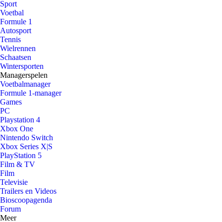
Sport
Voetbal
Formule 1
Autosport
Tennis
Wielrennen
Schaatsen
Wintersporten
Managerspelen
Voetbalmanager
Formule 1-manager
Games
PC
Playstation 4
Xbox One
Nintendo Switch
Xbox Series X|S
PlayStation 5
Film & TV
Film
Televisie
Trailers en Videos
Bioscoopagenda
Forum
Meer