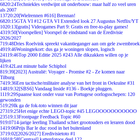
68
20:24
Techniekles verdwijnt uit onderbouw: maar half zo veel uren
als 2007
137
20:20
[Wielrennen #616] Brennan!
68
20:15
GTA VI #12 GTA VI Extended look 27 Augustus Netflix/YT
10
20:13
[gratis] Videogames Part 9: Gratis en free-to-play games!
43
19:50
[Voorspellen] Voorspel de eindstand van de Eredivisie
2026/2027
7
19:48
Dries Roelvink spreekt vakantieganger aan om gele zwembroek
49
19:46
Woningtekort: dus ga je woningen slopen, logisch
241
19:46
Top 2000 Editie 2025 #243 Alle dikzakken willen op je
lijken
4
19:42
Last minute balie Schiphol
8
19:39
[2023] Australië: Voyager - Promise #2 - Ze komen naar
Tilburg
74
19:36
Een tactische/militaire analyse van het front in Oekraïne #31
148
19:32
[SBS6] Vandaag Inside #136 - Boekje pluggen.
11
19:29
Spaanse kust onder vuur van Portugese oorlogsschepen: 120
gewonden
5
19:29
Ik ga de fok-toto winnen dit jaar
273
19:25
Het enige echte LEGO-topic #45 LEGOOOOOOOOOOO
235
19:13
Frontpage Feedback Topic #60
9
19:07
14-jarige leerling Thailand schiet grootouders en leraren dood
14
19:06
Prijs Bar le duc rood in het buitenland
37
19:02
[2026/2027] Eredivisietoto #1
169
18:58
[Centraal] kattenfotoos deel 122