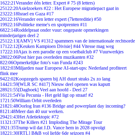
16
22:21
Verander één letter. Expert # 75 (8 letters)
251
22:20
Asielzoekers #22 : Het Europese migratiepact gaat in
232
22:18
Israel en Gaza #17
201
22:16
Verander een letter expert (7lettereditie) #50
199
22:16
Politieke meme's en spotprenten #11
68
22:14
Roddelpraat onder vuur: ongepaste opmerkingen
minderjarigen deel 2
251
22:13
[AMV] VS #1312 spammers van de internationale rechtsorde
171
22:12
[Keuken Kampioen Divisie] #44 Vitesse mag weg
172
22:10
Ajax is een parodie op een voetbalclub #7 Vuurwerkjes
280
22:06
Post hier pas overleden muzikanten #32
8
22:06
Opmerkelijke foto's van Funda #243
18
22:03
Miljarden naar Europese AI-start-ups: Nederland profiteert
flink mee
94
22:02
Koopzegels sparen bij AH duurt straks 2x zo lang
144
21:59
[WLR SC #417] Nieuw deel openen was kaputt
289
21:55
[Dagboek] Veel aan hoofd - Deel 27
161
21:54
Via Pecunia - Het geld ligt op straat! #2
17
21:50
William Orbit overleden
218
21:48
Oorlog Iran #136 Bridge and powerplant day incoming?
81
21:48
Meer dan 40 uur werken.
294
21:43
Het Atletiektopic #72
113
21:37
The Killers #21 Imploding The Mirage Tour
39
21:35
Trump wil dat J.D. Vance hem in 2028 opvolgt
182
21:30
[RTL] B&B vol liefde 6de seizoen #4