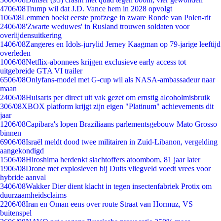
47
06/08
Trump wil dat J.D. Vance hem in 2028 opvolgt
1
06/08
Lemmen boekt eerste profzege in zware Ronde van Polen-rit
24
06/08
'Zwarte weduwes' in Rusland trouwen soldaten voor
overlijdensuitkering
14
06/08
Zangeres en Idols-jurylid Jerney Kaagman op 79-jarige leeftijd
overleden
10
06/08
Netflix-abonnees krijgen exclusieve early access tot
uitgebreide GTA VI trailer
65
06/08
Onlyfans-model met G-cup wil als NASA-ambassadeur naar
maan
24
06/08
Huisarts per direct uit vak gezet om ernstig alcoholmisbruik
3
06/08
XBOX platform krijgt zijn eigen "Platinum" achievements dit
jaar
12
06/08
Capibara's lopen Braziliaans parlementsgebouw Mato Grosso
binnen
69
06/08
Israël meldt dood twee militairen in Zuid-Libanon, vergelding
aangekondigd
15
06/08
Hiroshima herdenkt slachtoffers atoombom, 81 jaar later
19
06/08
Drone met explosieven bij Duits vliegveld voedt vrees voor
hybride aanval
34
06/08
Wakker Dier dient klacht in tegen insectenfabriek Protix om
duurzaamheidsclaims
22
06/08
Iran en Oman eens over route Straat van Hormuz, VS
buitenspel