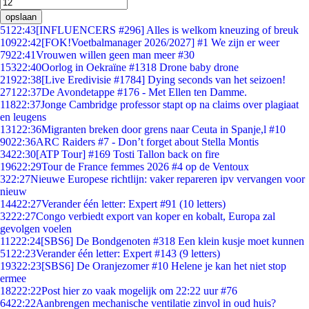
opslaan
51
22:43
[INFLUENCERS #296] Alles is welkom kneuzing of breuk
109
22:42
[FOK!Voetbalmanager 2026/2027] #1 We zijn er weer
79
22:41
Vrouwen willen geen man meer #30
153
22:40
Oorlog in Oekraïne #1318 Drone baby drone
219
22:38
[Live Eredivisie #1784] Dying seconds van het seizoen!
271
22:37
De Avondetappe #176 - Met Ellen ten Damme.
118
22:37
Jonge Cambridge professor stapt op na claims over plagiaat
en leugens
131
22:36
Migranten breken door grens naar Ceuta in Spanje,l #10
90
22:36
ARC Raiders #7 - Don’t forget about Stella Montis
34
22:30
[ATP Tour] #169 Tosti Tallon back on fire
196
22:29
Tour de France femmes 2026 #4 op de Ventoux
3
22:27
Nieuwe Europese richtlijn: vaker repareren ipv vervangen voor
nieuw
144
22:27
Verander één letter: Expert #91 (10 letters)
32
22:27
Congo verbiedt export van koper en kobalt, Europa zal
gevolgen voelen
112
22:24
[SBS6] De Bondgenoten #318 Een klein kusje moet kunnen
51
22:23
Verander één letter: Expert #143 (9 letters)
193
22:23
[SBS6] De Oranjezomer #10 Helene je kan het niet stop
ermee
182
22:22
Post hier zo vaak mogelijk om 22:22 uur #76
64
22:22
Aanbrengen mechanische ventilatie zinvol in oud huis?