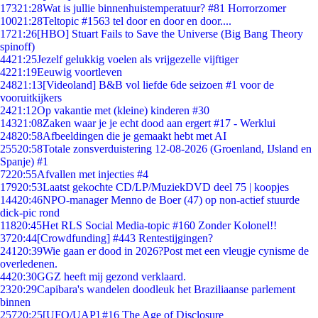
173
21:28
Wat is jullie binnenhuistemperatuur? #81 Horrorzomer
100
21:28
Teltopic #1563 tel door en door en door....
17
21:26
[HBO] Stuart Fails to Save the Universe (Big Bang Theory
spinoff)
44
21:25
Jezelf gelukkig voelen als vrijgezelle vijftiger
42
21:19
Eeuwig voortleven
248
21:13
[Videoland] B&B vol liefde 6de seizoen #1 voor de
vooruitkijkers
24
21:12
Op vakantie met (kleine) kinderen #30
143
21:08
Zaken waar je je echt dood aan ergert #17 - Werklui
248
20:58
Afbeeldingen die je gemaakt hebt met AI
255
20:58
Totale zonsverduistering 12-08-2026 (Groenland, IJsland en
Spanje) #1
72
20:55
Afvallen met injecties #4
179
20:53
Laatst gekochte CD/LP/MuziekDVD deel 75 | koopjes
144
20:46
NPO-manager Menno de Boer (47) op non-actief stuurde
dick-pic rond
118
20:45
Het RLS Social Media-topic #160 Zonder Kolonel!!
37
20:44
[Crowdfunding] #443 Rentestijgingen?
241
20:39
Wie gaan er dood in 2026?Post met een vleugje cynisme de
overledenen.
44
20:30
GGZ heeft mij gezond verklaard.
23
20:29
Capibara's wandelen doodleuk het Braziliaanse parlement
binnen
257
20:25
[UFO/UAP] #16 The Age of Disclosure