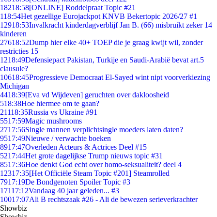
182
18:58
[ONLINE] Roddelpraat Topic #21
1
18:54
Het gezellige Eurojackpot KNVB Bekertopic 2026/27 #1
129
18:53
Invalkracht kinderdagverblijf Jan B. (66) misbruikt zeker 14
kinderen
276
18:52
Dump hier elke 40+ TOEP die je graag kwijt wil, zonder
restricties 15
12
18:49
Defensiepact Pakistan, Turkije en Saudi-Arabië bevat art.5
clausule?
106
18:45
Progressieve Democraat El-Sayed wint nipt voorverkiezing
Michigan
44
18:39
[Eva vd Wijdeven] geruchten over dakloosheid
5
18:38
Hoe hiermee om te gaan?
211
18:35
Russia vs Ukraine #91
55
17:59
Magic mushrooms
27
17:56
Single mannen verplichtsingle moeders laten daten?
95
17:49
Nieuwe / verwachte boeken
89
17:47
Overleden Acteurs & Actrices Deel #15
52
17:44
Het grote dagelijkse Trump nieuws topic #31
85
17:36
Hoe denkt God echt over homo-seksualiteit? deel 4
123
17:35
[Het Officiële Steam Topic #201] Steamrolled
79
17:19
De Bondgenoten Spoiler Topic #3
171
17:12
Vandaag 40 jaar geleden... #3
100
17:07
Ali B rechtszaak #26 - Ali de bewezen serieverkrachter
Showbiz
Showbiz