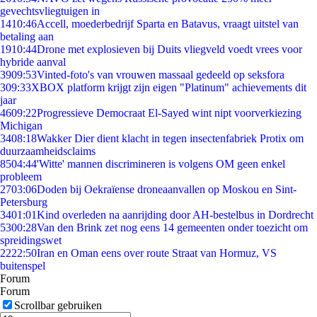
gevechtsvliegtuigen in
14
10:46
Accell, moederbedrijf Sparta en Batavus, vraagt uitstel van
betaling aan
19
10:44
Drone met explosieven bij Duits vliegveld voedt vrees voor
hybride aanval
39
09:53
Vinted-foto's van vrouwen massaal gedeeld op seksfora
3
09:33
XBOX platform krijgt zijn eigen "Platinum" achievements dit
jaar
46
09:22
Progressieve Democraat El-Sayed wint nipt voorverkiezing
Michigan
34
08:18
Wakker Dier dient klacht in tegen insectenfabriek Protix om
duurzaamheidsclaims
85
04:44
'Witte' mannen discrimineren is volgens OM geen enkel
probleem
27
03:06
Doden bij Oekraïense droneaanvallen op Moskou en Sint-
Petersburg
34
01:01
Kind overleden na aanrijding door AH-bestelbus in Dordrecht
53
00:28
Van den Brink zet nog eens 14 gemeenten onder toezicht om
spreidingswet
22
22:50
Iran en Oman eens over route Straat van Hormuz, VS
buitenspel
Forum
Forum
Scrollbar gebruiken