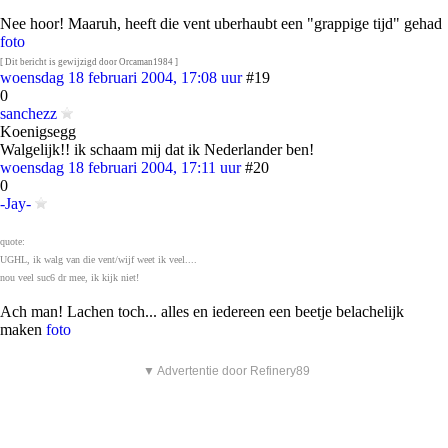
Nee hoor! Maaruh, heeft die vent uberhaubt een "grappige tijd" gehad
foto
[ Dit bericht is gewijzigd door Orcaman1984 ]
woensdag 18 februari 2004, 17:08 uur
#19
0
sanchezz
Koenigsegg
Walgelijk!! ik schaam mij dat ik Nederlander ben!
woensdag 18 februari 2004, 17:11 uur
#20
0
-Jay-
quote:
UGHL, ik walg van die vent/wijf weet ik veel....
nou veel suc6 dr mee, ik kijk niet!
Ach man! Lachen toch... alles en iedereen een beetje belachelijk
maken
foto
▼ Advertentie door Refinery89