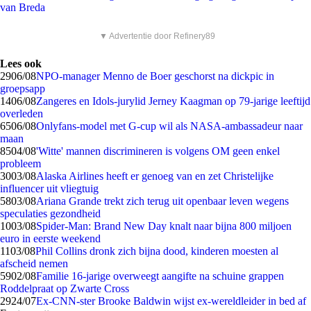
van Breda
▼ Advertentie door Refinery89
Lees ook
29
06/08
NPO-manager Menno de Boer geschorst na dickpic in
groepsapp
14
06/08
Zangeres en Idols-jurylid Jerney Kaagman op 79-jarige leeftijd
overleden
65
06/08
Onlyfans-model met G-cup wil als NASA-ambassadeur naar
maan
85
04/08
'Witte' mannen discrimineren is volgens OM geen enkel
probleem
30
03/08
Alaska Airlines heeft er genoeg van en zet Christelijke
influencer uit vliegtuig
58
03/08
Ariana Grande trekt zich terug uit openbaar leven wegens
speculaties gezondheid
10
03/08
Spider-Man: Brand New Day knalt naar bijna 800 miljoen
euro in eerste weekend
11
03/08
Phil Collins dronk zich bijna dood, kinderen moesten al
afscheid nemen
59
02/08
Familie 16-jarige overweegt aangifte na schuine grappen
Roddelpraat op Zwarte Cross
29
24/07
Ex-CNN-ster Brooke Baldwin wijst ex-wereldleider in bed af