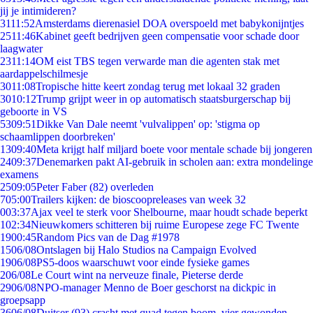
jij je intimideren?
31
11:52
Amsterdams dierenasiel DOA overspoeld met babykonijntjes
25
11:46
Kabinet geeft bedrijven geen compensatie voor schade door
laagwater
23
11:14
OM eist TBS tegen verwarde man die agenten stak met
aardappelschilmesje
30
11:08
Tropische hitte keert zondag terug met lokaal 32 graden
30
10:12
Trump grijpt weer in op automatisch staatsburgerschap bij
geboorte in VS
53
09:51
Dikke Van Dale neemt 'vulvalippen' op: 'stigma op
schaamlippen doorbreken'
13
09:40
Meta krijgt half miljard boete voor mentale schade bij jongeren
24
09:37
Denemarken pakt AI-gebruik in scholen aan: extra mondelinge
examens
25
09:05
Peter Faber (82) overleden
7
05:00
Trailers kijken: de bioscoopreleases van week 32
0
03:37
Ajax veel te sterk voor Shelbourne, maar houdt schade beperkt
1
02:34
Nieuwkomers schitteren bij ruime Europese zege FC Twente
19
00:45
Random Pics van de Dag #1978
15
06/08
Ontslagen bij Halo Studios na Campaign Evolved
19
06/08
PS5-doos waarschuwt voor einde fysieke games
2
06/08
Le Court wint na nerveuze finale, Pieterse derde
29
06/08
NPO-manager Menno de Boer geschorst na dickpic in
groepsapp
36
06/08
Duitser (93) crasht met quad tegen boom, vier gewonden