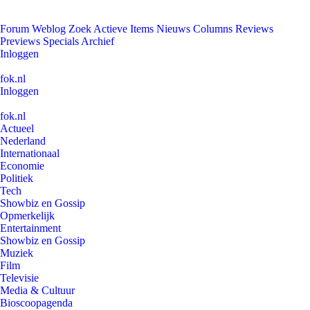
Forum
Weblog
Zoek
Actieve Items
Nieuws
Columns
Reviews
Previews
Specials
Archief
Inloggen
fok.nl
Inloggen
fok.nl
Actueel
Nederland
Internationaal
Economie
Politiek
Tech
Showbiz en Gossip
Opmerkelijk
Entertainment
Showbiz en Gossip
Muziek
Film
Televisie
Media & Cultuur
Bioscoopagenda