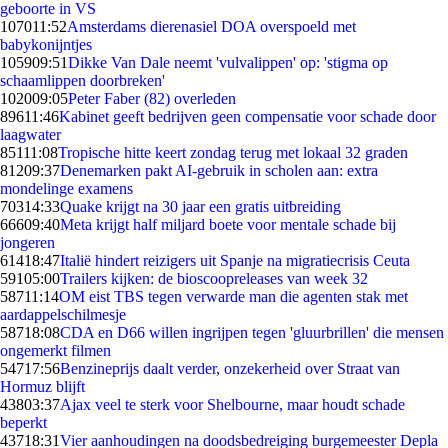
geboorte in VS
1070
11:52
Amsterdams dierenasiel DOA overspoeld met
babykonijntjes
1059
09:51
Dikke Van Dale neemt 'vulvalippen' op: 'stigma op
schaamlippen doorbreken'
1020
09:05
Peter Faber (82) overleden
896
11:46
Kabinet geeft bedrijven geen compensatie voor schade door
laagwater
851
11:08
Tropische hitte keert zondag terug met lokaal 32 graden
812
09:37
Denemarken pakt AI-gebruik in scholen aan: extra
mondelinge examens
703
14:33
Quake krijgt na 30 jaar een gratis uitbreiding
666
09:40
Meta krijgt half miljard boete voor mentale schade bij
jongeren
614
18:47
Italië hindert reizigers uit Spanje na migratiecrisis Ceuta
591
05:00
Trailers kijken: de bioscoopreleases van week 32
587
11:14
OM eist TBS tegen verwarde man die agenten stak met
aardappelschilmesje
587
18:08
CDA en D66 willen ingrijpen tegen 'gluurbrillen' die mensen
ongemerkt filmen
547
17:56
Benzineprijs daalt verder, onzekerheid over Straat van
Hormuz blijft
438
03:37
Ajax veel te sterk voor Shelbourne, maar houdt schade
beperkt
437
18:31
Vier aanhoudingen na doodsbedreiging burgemeester Depla