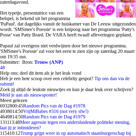
zaterdagavond.
Het typetje, presentatrice van een
belspel, is bekend uit het programma
'PaPaul', dat dagelijks vanuit de huiskamer van De Leeuw uitgezonden
wordt. 'SMSmee's Poessie' is een knipoog naar het programma 'Patty's
Posse' van Patty Brard. De VARA heeft twaalf afleveringen gepland.
Papaul zal overigens niet verdwijnen door het nieuwe programma.
'SMSmee's Poessie' zal voor het eerst te zien zijn op zaterdag 20 maart
om 19:35 uur.
Submitter:
Bron:
Trouw (ANP)
48
Help ons; deel dit item als je het leuk vond
Heb je een hete scoop over een celebrity gespot?
Tip ons dan via de
submit!
Zoek jij altijd de leukste nieuwtjes en kun je daar leuk over schrijven?
Meld je aan als nieuwsposter!
Meest gelezen
69328
00:45
Random Pics van de Dag #1978
49380
14:50
VrijMiBabes #316 (not very sfw!)
46498
14:50
Random Pics van de Dag #1979
1311
13:48
Meer agressie tegen een andersluidende politieke mening,
laat jij je intimideren?
1154
10:12
Trump grijpt weer in op automatisch staatsburgerschap bij