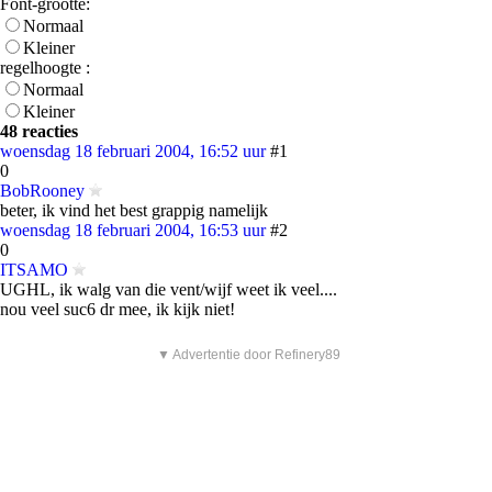
Font-grootte:
Normaal
Kleiner
regelhoogte :
Normaal
Kleiner
48 reacties
woensdag 18 februari 2004, 16:52 uur
#1
0
BobRooney
beter, ik vind het best grappig namelijk
woensdag 18 februari 2004, 16:53 uur
#2
0
ITSAMO
UGHL, ik walg van die vent/wijf weet ik veel....
nou veel suc6 dr mee, ik kijk niet!
▼ Advertentie door Refinery89