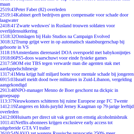
maan
25
19:43
Peter Faber (82) overleden
25
19:14
Kabinet geeft bedrijven geen compensatie voor schade door
laagwater
24
18:41
'Zwarte weduwes' in Rusland trouwen soldaten voor
overlijdensuitkering
15
18:32
Ontslagen bij Halo Studios na Campaign Evolved
30
18:32
Trump grijpt weer in op automatisch staatsburgerschap bij
geboorte in VS
31
18:19
Amsterdams dierenasiel DOA overspoeld met babykonijntjes
19
18:06
PS5-doos waarschuwt voor einde fysieke games
23
17:58
OM eist TBS tegen verwarde man die agenten stak met
aardappelschilmesje
13
17:41
Meta krijgt half miljard boete voor mentale schade bij jongeren
69
15:03
Israël meldt dood twee militairen in Zuid-Libanon, vergelding
aangekondigd
29
13:48
NPO-manager Menno de Boer geschorst na dickpic in
groepsapp
1
13:37
Nieuwkomers schitteren bij ruime Europese zege FC Twente
14
12:19
Zangeres en Idols-jurylid Jerney Kaagman op 79-jarige leeftijd
overleden
24
12:00
Huisarts per direct uit vak gezet om ernstig alcoholmisbruik
10
11:41
Netflix-abonnees krijgen exclusieve early access tot
uitgebreide GTA VI trailer
26
10:54
NAVO zet wegens Russische provocatie 250% meer