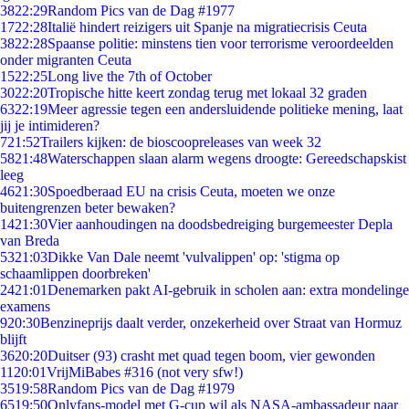
38
22:29
Random Pics van de Dag #1977
17
22:28
Italië hindert reizigers uit Spanje na migratiecrisis Ceuta
38
22:28
Spaanse politie: minstens tien voor terrorisme veroordeelden
onder migranten Ceuta
15
22:25
Long live the 7th of October
30
22:20
Tropische hitte keert zondag terug met lokaal 32 graden
63
22:19
Meer agressie tegen een andersluidende politieke mening, laat
jij je intimideren?
7
21:52
Trailers kijken: de bioscoopreleases van week 32
58
21:48
Waterschappen slaan alarm wegens droogte: Gereedschapskist
leeg
46
21:30
Spoedberaad EU na crisis Ceuta, moeten we onze
buitengrenzen beter bewaken?
14
21:30
Vier aanhoudingen na doodsbedreiging burgemeester Depla
van Breda
53
21:03
Dikke Van Dale neemt 'vulvalippen' op: 'stigma op
schaamlippen doorbreken'
24
21:01
Denemarken pakt AI-gebruik in scholen aan: extra mondelinge
examens
9
20:30
Benzineprijs daalt verder, onzekerheid over Straat van Hormuz
blijft
36
20:20
Duitser (93) crasht met quad tegen boom, vier gewonden
11
20:01
VrijMiBabes #316 (not very sfw!)
35
19:58
Random Pics van de Dag #1979
65
19:50
Onlyfans-model met G-cup wil als NASA-ambassadeur naar