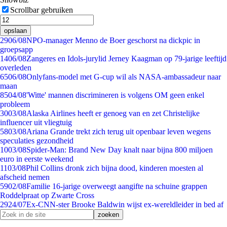
Scrollbar gebruiken
opslaan
29
06/08
NPO-manager Menno de Boer geschorst na dickpic in
groepsapp
14
06/08
Zangeres en Idols-jurylid Jerney Kaagman op 79-jarige leeftijd
overleden
65
06/08
Onlyfans-model met G-cup wil als NASA-ambassadeur naar
maan
85
04/08
'Witte' mannen discrimineren is volgens OM geen enkel
probleem
30
03/08
Alaska Airlines heeft er genoeg van en zet Christelijke
influencer uit vliegtuig
58
03/08
Ariana Grande trekt zich terug uit openbaar leven wegens
speculaties gezondheid
10
03/08
Spider-Man: Brand New Day knalt naar bijna 800 miljoen
euro in eerste weekend
11
03/08
Phil Collins dronk zich bijna dood, kinderen moesten al
afscheid nemen
59
02/08
Familie 16-jarige overweegt aangifte na schuine grappen
Roddelpraat op Zwarte Cross
29
24/07
Ex-CNN-ster Brooke Baldwin wijst ex-wereldleider in bed af