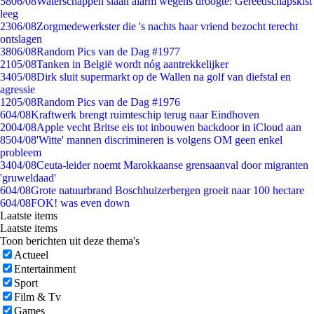
58
06/08
Waterschappen slaan alarm wegens droogte: Gereedschapskist
leeg
23
06/08
Zorgmedewerkster die 's nachts haar vriend bezocht terecht
ontslagen
38
06/08
Random Pics van de Dag #1977
21
05/08
Tanken in België wordt nóg aantrekkelijker
34
05/08
Dirk sluit supermarkt op de Wallen na golf van diefstal en
agressie
12
05/08
Random Pics van de Dag #1976
6
04/08
Kraftwerk brengt ruimteschip terug naar Eindhoven
20
04/08
Apple vecht Britse eis tot inbouwen backdoor in iCloud aan
85
04/08
'Witte' mannen discrimineren is volgens OM geen enkel
probleem
34
04/08
Ceuta-leider noemt Marokkaanse grensaanval door migranten
'gruweldaad'
6
04/08
Grote natuurbrand Boschhuizerbergen groeit naar 100 hectare
6
04/08
FOK! was even down
Laatste items
Laatste items
Toon berichten uit deze thema's
Actueel
Entertainment
Sport
Film & Tv
Games