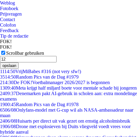
Weblog
Fotoboek
Prijsvragen
Contact
Colofon
Feedback
Tip de redactie
FOK!
FOK!
Scrollbar gebruiken
opslaan
11
14:50
VrijMiBabes #316 (not very sfw!)
35
14:50
Random Pics van de Dag #1979
2
14:30
De FOK!Voetbalmanager 2026/2027 is begonnen
13
09:40
Meta krijgt half miljard boete voor mentale schade bij jongeren
24
09:37
Denemarken pakt AI-gebruik in scholen aan: extra mondelinge
examens
19
00:45
Random Pics van de Dag #1978
65
06/08
Onlyfans-model met G-cup wil als NASA-ambassadeur naar
maan
24
06/08
Huisarts per direct uit vak gezet om ernstig alcoholmisbruik
19
06/08
Drone met explosieven bij Duits vliegveld voedt vrees voor
hybride aanval