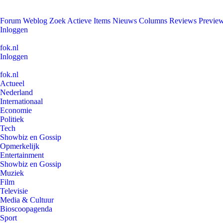
Forum
Weblog
Zoek
Actieve Items
Nieuws
Columns
Reviews
Previe
Inloggen
fok.nl
Inloggen
fok.nl
Actueel
Nederland
Internationaal
Economie
Politiek
Tech
Showbiz en Gossip
Opmerkelijk
Entertainment
Showbiz en Gossip
Muziek
Film
Televisie
Media & Cultuur
Bioscoopagenda
Sport