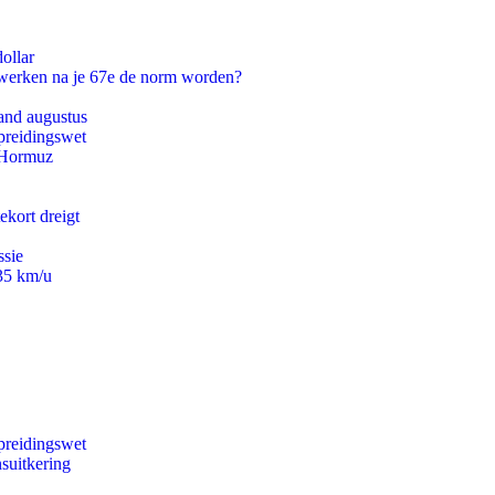
ollar
 werken na je 67e de norm worden?
and augustus
preidingswet
n Hormuz
ekort dreigt
ssie
235 km/u
preidingswet
suitkering