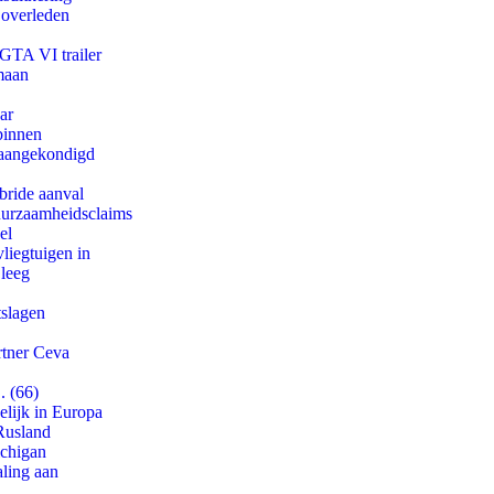
 overleden
 GTA VI trailer
maan
ar
binnen
g aangekondigd
bride aanval
duurzaamheidsclaims
el
iegtuigen in
 leeg
tslagen
rtner Ceva
. (66)
lijk in Europa
Rusland
ichigan
aling aan