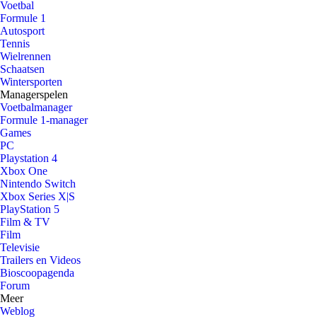
Voetbal
Formule 1
Autosport
Tennis
Wielrennen
Schaatsen
Wintersporten
Managerspelen
Voetbalmanager
Formule 1-manager
Games
PC
Playstation 4
Xbox One
Nintendo Switch
Xbox Series X|S
PlayStation 5
Film & TV
Film
Televisie
Trailers en Videos
Bioscoopagenda
Forum
Meer
Weblog