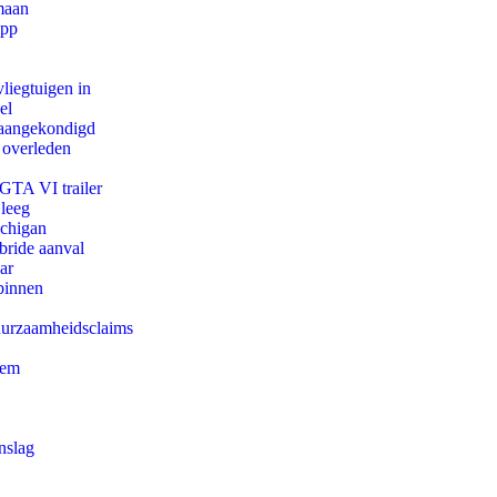
maan
app
iegtuigen in
el
g aangekondigd
 overleden
 GTA VI trailer
 leeg
ichigan
bride aanval
ar
binnen
duurzaamheidsclaims
eem
nslag