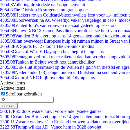
1
05/08
Vollering de sterkste na lastige heuvelrit
8
05/08
The Division Resurgence nu gratis op pc
36
05/08
Hackers roven Coldcard-bitcoinwallets leeg voor 114 miljoen d
45
05/08
Doorwerken na AOW-leeftijd vaker vastgelegd in cao's, moet
38
05/08
Vinted-foto's van vrouwen massaal gedeeld op seksfora
1
05/08
Nieuwe XBOX Game Pass titels voor de eerste helft van de ma
52
05/08
Van den Brink zet nog eens 14 gemeenten onder toezicht om s
18
05/08
Iran overweegt Europese hulp bij ruimen mijnen in Straat va
3
05/08
EA Sports FC 27 toont The Grounds-modus
1
05/08
Gears of War: E-Day open beta begint 6 augustus
36
05/08
Pentagon verbruikt meer raketten dan kan worden aangevuld, t
21
05/08
Tanken in België wordt nóg aantrekkelijker
34
05/08
Dirk sluit supermarkt op de Wallen na golf van diefstal en agre
13
05/08
Nederlander (23) aangehouden in Duitsland na snelheid van 
3
05/08
Gedurfd NEC blijft overeind bij Olympiakos
Actieve items
Actieve items
Scrollbar gebruiken
opslaan
5
00:17
PS5-doos waarschuwt voor einde fysieke games
52
00:16
Van den Brink zet nog eens 14 gemeenten onder toezicht om s
13
00:11
'Zwarte weduwes' in Rusland trouwen soldaten voor overlijden
32
23:58
Trump wil dat J.D. Vance hem in 2028 opvolgt