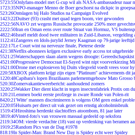
57
23:55
Onlyfans-model met G-cup wil als NASA-ambassadeur naar 
17
23:35
NPO-manager Menno de Boer geschorst na dickpic in groeps
5
23:26
Ontslagen bij Halo Studios na Campaign Evolved
14
23:22
Duitser (93) crasht met quad tegen boom, vier gewonden
25
22:56
NAVO zet wegens Russische provocatie 250% meer gevechtsvl
22
22:50
Iran en Oman eens over route Straat van Hormuz, VS buitensp
48
22:46
Israël meldt dood twee militairen in Zuid-Libanon, vergeldin
11
22:41
Zangeres en Idols-jurylid Jerney Kaagman op 79-jarige leeftijd
2
22:17
Le Court wint na nerveuze finale, Pieterse derde
4
21:38
Netflix-abonnees krijgen exclusieve early access tot uitgebreide
55
21:25
Waterschappen slaan alarm wegens droogte: Gereedschapskist
45
21:00
Progressieve Democraat El-Sayed wint nipt voorverkiezing M
16
21:00
Drone met explosieven bij Duits vliegveld voedt vrees voor hy
2
20:58
XBOX platform krijgt zijn eigen "Platinum" achievements dit ja
12
20:48
Capibara's lopen Braziliaans parlementsgebouw Mato Grosso 
5
20:30
Zomervakantieweerbericht: aanhoudend zomers
32
20:25
Wakker Dier dient klacht in tegen insectenfabriek Protix om 
1
20:21
Lemmen boekt eerste profzege in zware Ronde van Polen-rit
84
20:21
'Witte' mannen discrimineren is volgens OM geen enkel probl
22
20:05
Huisarts per direct uit vak gezet om ernstig alcoholmisbruik
15
19:45
Hiroshima herdenkt slachtoffers atoombom, 81 jaar later
38
19:40
Vinted-foto's van vrouwen massaal gedeeld op seksfora
21
19:34
OM: vierde verdachte (18) vast op verdenking van beramen aa
19
19:25
Random Pics van de Dag #1978
8
18:19
In Spider-Man: Brand New Day is Spidey echt weer Spidey