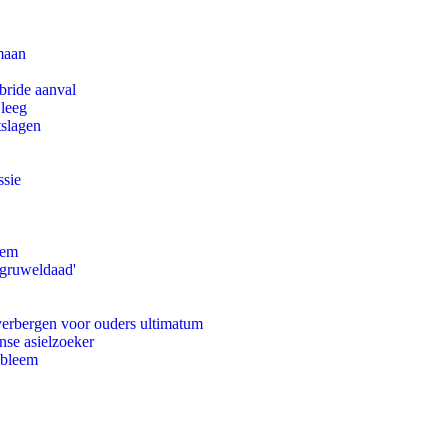
maan
bride aanval
 leeg
tslagen
ssie
eem
'gruweldaad'
 verbergen voor ouders ultimatum
nse asielzoeker
obleem