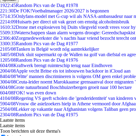
19
22:45
Random Pics van de Dag #1978
2
21:30
De FOK!Voetbalmanager 2026/2027 is begonnen
57
14:35
Onlyfans-model met G-cup wil als NASA-ambassadeur naar 
22
14:09
Huisarts per direct uit vak gezet om ernstig alcoholmisbruik
16
10:32
Drone met explosieven bij Duits vliegveld voedt vrees voor hy
55
09:33
Waterschappen slaan alarm wegens droogte: Gereedschapskist
23
06:40
Zorgmedewerkster die 's nachts haar vriend bezocht terecht on
33
00:35
Random Pics van de Dag #1977
21
05/08
Tanken in België wordt nóg aantrekkelijker
34
05/08
Dirk sluit supermarkt op de Wallen na golf van diefstal en agre
12
05/08
Random Pics van de Dag #1976
6
04/08
Kraftwerk brengt ruimteschip terug naar Eindhoven
20
04/08
Apple vecht Britse eis tot inbouwen backdoor in iCloud aan
84
04/08
'Witte' mannen discrimineren is volgens OM geen enkel probl
30
04/08
Ceuta-leider noemt Marokkaanse grensaanval door migranten 
6
04/08
Grote natuurbrand Boschhuizerbergen groeit naar 100 hectare
6
04/08
FOK! was even down
41
04/08
Regering VS geeft scholen die 'genderidentiteit' van kinderen
59
04/08
Vrouw die asielzoekers hielp in Athene vermoord door Afghaa
25
04/08
Lekker op vakantie naar Afghanistan volgens Taliban geen pr
23
04/08
Random Pics van de Dag #1975
Laatste items
Laatste items
Toon berichten uit deze thema's