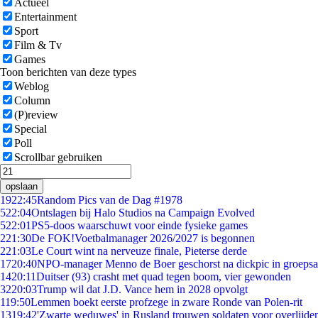
Actueel
Entertainment
Sport
Film & Tv
Games
Toon berichten van deze types
Weblog
Column
(P)review
Special
Poll
Scrollbar gebruiken
opslaan
19
22:45
Random Pics van de Dag #1978
5
22:04
Ontslagen bij Halo Studios na Campaign Evolved
5
22:01
PS5-doos waarschuwt voor einde fysieke games
2
21:30
De FOK!Voetbalmanager 2026/2027 is begonnen
2
21:03
Le Court wint na nerveuze finale, Pieterse derde
17
20:40
NPO-manager Menno de Boer geschorst na dickpic in groeps
14
20:11
Duitser (93) crasht met quad tegen boom, vier gewonden
32
20:03
Trump wil dat J.D. Vance hem in 2028 opvolgt
1
19:50
Lemmen boekt eerste profzege in zware Ronde van Polen-rit
13
19:42
'Zwarte weduwes' in Rusland trouwen soldaten voor overlijden