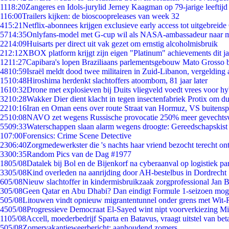
11
18:20
Zangeres en Idols-jurylid Jerney Kaagman op 79-jarige leeftijd
1
16:00
Trailers kijken: de bioscoopreleases van week 32
4
15:21
Netflix-abonnees krijgen exclusieve early access tot uitgebreide
57
14:35
Onlyfans-model met G-cup wil als NASA-ambassadeur naar 
22
14:09
Huisarts per direct uit vak gezet om ernstig alcoholmisbruik
2
12:12
XBOX platform krijgt zijn eigen "Platinum" achievements dit ja
12
11:27
Capibara's lopen Braziliaans parlementsgebouw Mato Grosso 
48
10:59
Israël meldt dood twee militairen in Zuid-Libanon, vergeldin
15
10:48
Hiroshima herdenkt slachtoffers atoombom, 81 jaar later
16
10:32
Drone met explosieven bij Duits vliegveld voedt vrees voor hy
32
10:28
Wakker Dier dient klacht in tegen insectenfabriek Protix om 
22
10:16
Iran en Oman eens over route Straat van Hormuz, VS buitensp
25
10:08
NAVO zet wegens Russische provocatie 250% meer gevechtsvl
55
09:33
Waterschappen slaan alarm wegens droogte: Gereedschapskist
1
07:00
Forensics: Crime Scene Detective
23
06:40
Zorgmedewerkster die 's nachts haar vriend bezocht terecht on
33
00:35
Random Pics van de Dag #1977
18
05/08
Datalek bij Bol en de Bijenkorf na cyberaanval op logistiek pa
33
05/08
Kind overleden na aanrijding door AH-bestelbus in Dordrecht
6
05/08
Nieuw slachtoffer in kindermisbruikzaak zorgprofessional Jan B
3
05/08
Geen Qatar en Abu Dhabi? Dan eindigt Formule 1-seizoen moge
5
05/08
Litouwen vindt opnieuw migrantentunnel onder grens met Wit-
45
05/08
Progressieve Democraat El-Sayed wint nipt voorverkiezing M
11
05/08
Accell, moederbedrijf Sparta en Batavus, vraagt uitstel van bet
5
05/08
Zomervakantieweerbericht: aanhoudend zomers