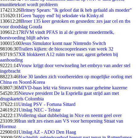
munitietekort wordt probleem
1742
13:26
Britney Spears: "Ik geloof dat ik heb gefaald als moeder"
1516
20:11
Geen 'happy end' bij seksdate via Kinky.nl
1306
12:28
Broer 135 keer gestoken en gesneden: zes jaar cel en tbs
voor doodslag Gouda
1096
12:17
RIVM vindt PFAS in al de geteste moedermelk,
borstvoeding blijft advies
1000
15:00
Jesus Simulator komt naar Nintendo Switch
981
06:30
Trailers kijken: de bioscoopreleases van week 32
937
19:57
XR blokkeert A12 ruim twee uur, agent gebeten bij
aanhouding
922
21:14
Vrouw krijgt door verwisseling het embryo van ander stel
ingebracht
882
23:46
Hoe 30 landen zich voorbereiden op mogelijke oorlog met
China en Noord-Korea
638
07:36
MIVD-baas lekt via Strava routes naar geheime kazerne
545
20:35
Nieuwe president De la Espriella gaat strijd aan met
drugskartels Colombia
376
22:11
Uitslag PSV - Fortuna Sittard
246
19:21
Uitslag NEC - Telstar
242
22:13
Vollering slaat dubbelslag in Nice en neemt geel over
231
09:39
Iran stelt zes eisen aan VS voor heropening Straat van
Hormuz
229
00:01
Uitslag AZ - ADO Den Haag
200
09:50
Nachtelijk gebiedsverbod brengt rust terug in Rotterdamse