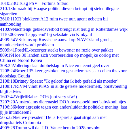
10
10:23
Uitslag PSV - Fortuna Sittard
2
10:13
Inbraak bij Haagse politie: dieven betrapt bij stelen illegale
sigaretten
36
10:11
XR blokkeert A12 ruim twee uur, agent gebeten bij
aanhouding
4
10:09
Nachtelijk gebiedsverbod brengt rust terug in Rotterdamse wijk
11
10:06
Geen 'happy end' bij seksdate via Kinky.nl
49
09:54
VS: kans op Russische aanval op NAVO-land groeit,
munitietekort wordt probleem
50
09:41
PostNL-bezorger steekt bewoner na ruzie over pakket
8
09:19
Hoe 30 landen zich voorbereiden op mogelijke oorlog met
China en Noord-Korea
3
08:25
Vollering slaat dubbelslag in Nice en neemt geel over
12
08:24
Broer 135 keer gestoken en gesneden: zes jaar cel en tbs voor
doodslag Gouda
31
08:18
Britney Spears: "Ik geloof dat ik heb gefaald als moeder"
21
08:17
RIVM vindt PFAS in al de geteste moedermelk, borstvoeding
blijft advies
16
07:42
VrijMiBabes #316 (not very sfw!)
32
07:20
Amsterdams dierenasiel DOA overspoeld met babykonijntjes
71
06:36
Meer agressie tegen een andersluidende politieke mening, laat
jij je intimideren?
5
05:32
Nieuwe president De la Espriella gaat strijd aan met
drugskartels Colombia
49
05:28
Trump wil dat J.D. Vance hem in 2028 opvolgt