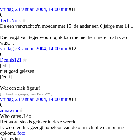
vrijdag 23 januari 2004, 14:00 uur
#11
0
Tech-Nick
De een verkracht z'n moeder met 15, de ander een 6 jairge met 14...
Die jeugd van tegenwoordig, ik kan me niet herinneren dat ik zo
was.....
vrijdag 23 januari 2004, 14:00 uur
#12
0
Dennis121
[edit]
niet goed gelezen
[/edit]
Wat een ziek figuur!
[ Dit bericht is gewijzigd door Dennis121 ]
vrijdag 23 januari 2004, 14:00 uur
#13
0
aquawim
Who cares ,I do
Het word steeds gekker in deze wereld.
Ik word eerlijk gezegt hopeloos van de onmacht die dan bij me
opkomt.
foto
Aquawim