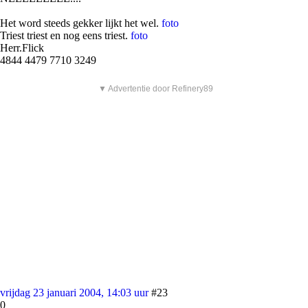
Het word steeds gekker lijkt het wel.
foto
Triest triest en nog eens triest.
foto
Herr.Flick
4844 4479 7710 3249
▼ Advertentie door Refinery89
vrijdag 23 januari 2004, 14:03 uur
#23
0