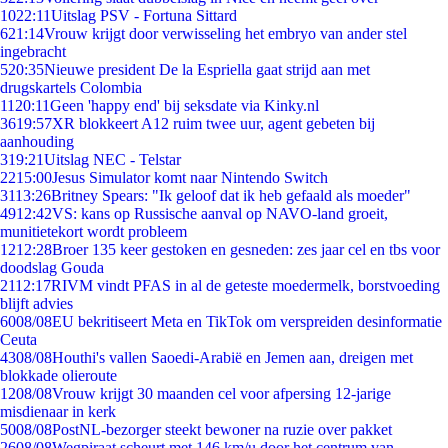
10
22:11
Uitslag PSV - Fortuna Sittard
6
21:14
Vrouw krijgt door verwisseling het embryo van ander stel
ingebracht
5
20:35
Nieuwe president De la Espriella gaat strijd aan met
drugskartels Colombia
11
20:11
Geen 'happy end' bij seksdate via Kinky.nl
36
19:57
XR blokkeert A12 ruim twee uur, agent gebeten bij
aanhouding
3
19:21
Uitslag NEC - Telstar
22
15:00
Jesus Simulator komt naar Nintendo Switch
31
13:26
Britney Spears: "Ik geloof dat ik heb gefaald als moeder"
49
12:42
VS: kans op Russische aanval op NAVO-land groeit,
munitietekort wordt probleem
12
12:28
Broer 135 keer gestoken en gesneden: zes jaar cel en tbs voor
doodslag Gouda
21
12:17
RIVM vindt PFAS in al de geteste moedermelk, borstvoeding
blijft advies
60
08/08
EU bekritiseert Meta en TikTok om verspreiden desinformatie
Ceuta
43
08/08
Houthi's vallen Saoedi-Arabië en Jemen aan, dreigen met
blokkade olieroute
12
08/08
Vrouw krijgt 30 maanden cel voor afpersing 12-jarige
misdienaar in kerk
50
08/08
PostNL-bezorger steekt bewoner na ruzie over pakket
26
08/08
Wegpiraat scheurt met 146 km/u door het centrum van