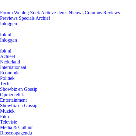
Forum
Weblog
Zoek
Actieve Items
Nieuws
Columns
Reviews
Previews
Specials
Archief
Inloggen
fok.nl
Inloggen
fok.nl
Actueel
Nederland
Internationaal
Economie
Politiek
Tech
Showbiz en Gossip
Opmerkelijk
Entertainment
Showbiz en Gossip
Muziek
Film
Televisie
Media & Cultuur
Bioscoopagenda