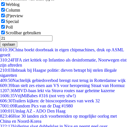
Weblog
Column
(P)review
Special
Poll
Scrollbar gebruiken
opslaan
0
10:39
China boekt doorbraak in eigen chipmachines, druk op ASML
groeit
3
10:24
FIFA ziet kritiek op Infantino als desinformatie, Noorwegen eist
zijn aftreden
2
10:03
Inbraak bij Haagse politie: dieven betrapt bij stelen illegale
sigaretten
4
09:50
Nachtelijk gebiedsverbod brengt rust terug in Rotterdamse wijk
6
09:39
Iran stelt zes eisen aan VS voor heropening Straat van Hormuz
12
07:36
MIVD-baas lekt via Strava routes naar geheime kazerne
16
06:35
VrijMiBabes #316 (not very sfw!)
6
06:30
Trailers kijken: de bioscoopreleases van week 32
70
01:09
Random Pics van de Dag #1980
1
00:01
Uitslag AZ - ADO Den Haag
8
23:46
Hoe 30 landen zich voorbereiden op mogelijke oorlog met
China en Noord-Korea
3
22:13
Vollering slaat dubbelslag in Nice en neemt geel over