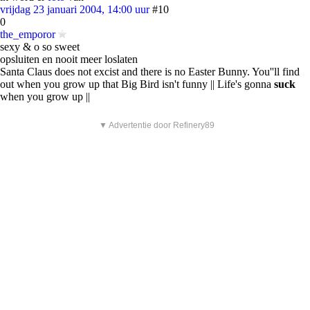
vrijdag 23 januari 2004, 14:00 uur
#10
0
the_emporor
sexy & o so sweet
opsluiten en nooit meer loslaten
Santa Claus does not excist and there is no Easter Bunny. You''ll find
out when you grow up that Big Bird isn't funny || Life's gonna
suck
when you grow up ||
▼ Advertentie door Refinery89