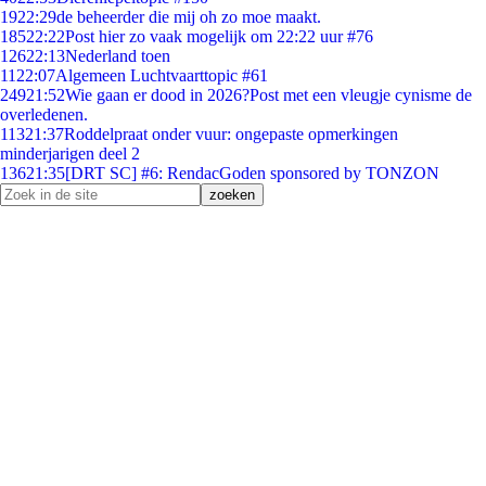
19
22:29
de beheerder die mij oh zo moe maakt.
185
22:22
Post hier zo vaak mogelijk om 22:22 uur #76
126
22:13
Nederland toen
11
22:07
Algemeen Luchtvaarttopic #61
249
21:52
Wie gaan er dood in 2026?Post met een vleugje cynisme de
overledenen.
113
21:37
Roddelpraat onder vuur: ongepaste opmerkingen
minderjarigen deel 2
136
21:35
[DRT SC] #6: RendacGoden sponsored by TONZON