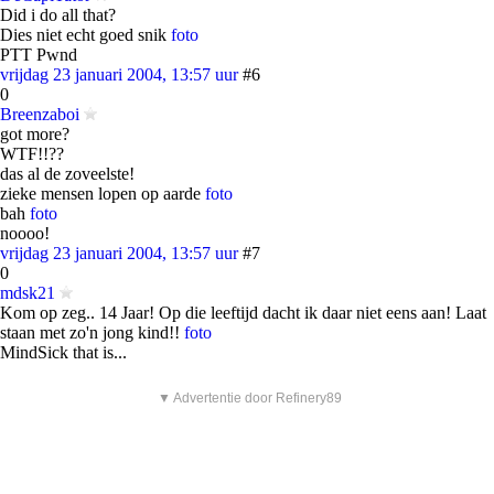
Did i do all that?
Dies niet echt goed snik
foto
PTT Pwnd
vrijdag 23 januari 2004, 13:57 uur
#6
0
Breenzaboi
got more?
WTF!!??
das al de zoveelste!
zieke mensen lopen op aarde
foto
bah
foto
noooo!
vrijdag 23 januari 2004, 13:57 uur
#7
0
mdsk21
Kom op zeg.. 14 Jaar! Op die leeftijd dacht ik daar niet eens aan! Laat
staan met zo'n jong kind!!
foto
MindSick that is...
▼ Advertentie door Refinery89