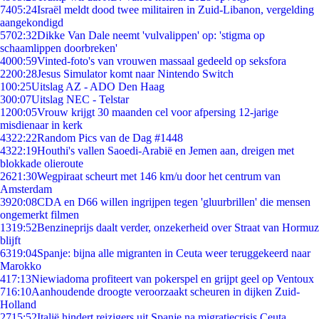
74
05:24
Israël meldt dood twee militairen in Zuid-Libanon, vergelding
aangekondigd
57
02:32
Dikke Van Dale neemt 'vulvalippen' op: 'stigma op
schaamlippen doorbreken'
40
00:59
Vinted-foto's van vrouwen massaal gedeeld op seksfora
22
00:28
Jesus Simulator komt naar Nintendo Switch
1
00:25
Uitslag AZ - ADO Den Haag
3
00:07
Uitslag NEC - Telstar
12
00:05
Vrouw krijgt 30 maanden cel voor afpersing 12-jarige
misdienaar in kerk
43
22:22
Random Pics van de Dag #1448
43
22:19
Houthi's vallen Saoedi-Arabië en Jemen aan, dreigen met
blokkade olieroute
26
21:30
Wegpiraat scheurt met 146 km/u door het centrum van
Amsterdam
39
20:08
CDA en D66 willen ingrijpen tegen 'gluurbrillen' die mensen
ongemerkt filmen
13
19:52
Benzineprijs daalt verder, onzekerheid over Straat van Hormuz
blijft
63
19:04
Spanje: bijna alle migranten in Ceuta weer teruggekeerd naar
Marokko
4
17:13
Niewiadoma profiteert van pokerspel en grijpt geel op Ventoux
7
16:10
Aanhoudende droogte veroorzaakt scheuren in dijken Zuid-
Holland
27
15:52
Italië hindert reizigers uit Spanje na migratiecrisis Ceuta