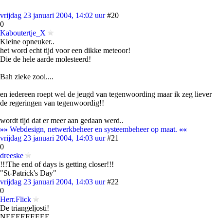
vrijdag 23 januari 2004, 14:02 uur
#20
0
Kaboutertje_X
Kleine opneuker..
het word echt tijd voor een dikke meteoor!
Die de hele aarde molesteerd!
Bah zieke zooi....
en iedereen roept wel de jeugd van tegenwoording maar ik zeg liever
de regeringen van tegenwoordig!!
wordt tijd dat er meer aan gedaan werd..
»»
Webdesign, netwerkbeheer en systeembeheer op maat.
««
vrijdag 23 januari 2004, 14:03 uur
#21
0
dreeske
!!!The end of days is getting closer!!!
"St-Patrick's Day"
vrijdag 23 januari 2004, 14:03 uur
#22
0
Herr.Flick
De triangeljosti!
NEEEEEEEEE....