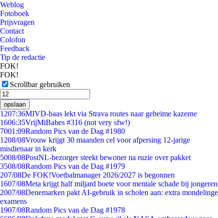
Weblog
Fotoboek
Prijsvragen
Contact
Colofon
Feedback
Tip de redactie
FOK!
FOK!
Scrollbar gebruiken
opslaan
12
07:36
MIVD-baas lekt via Strava routes naar geheime kazerne
16
06:35
VrijMiBabes #316 (not very sfw!)
70
01:09
Random Pics van de Dag #1980
12
08/08
Vrouw krijgt 30 maanden cel voor afpersing 12-jarige
misdienaar in kerk
50
08/08
PostNL-bezorger steekt bewoner na ruzie over pakket
35
08/08
Random Pics van de Dag #1979
2
07/08
De FOK!Voetbalmanager 2026/2027 is begonnen
16
07/08
Meta krijgt half miljard boete voor mentale schade bij jongeren
20
07/08
Denemarken pakt AI-gebruik in scholen aan: extra mondelinge
examens
19
07/08
Random Pics van de Dag #1978