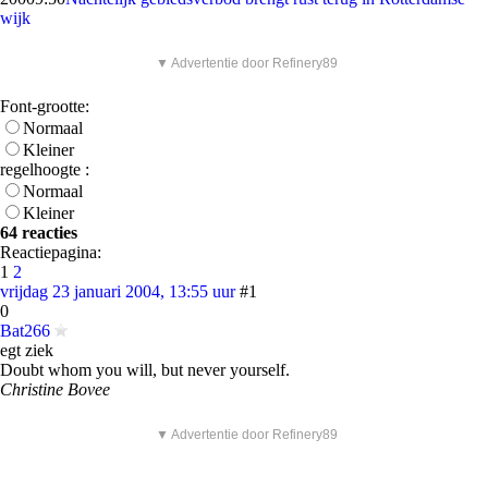
wijk
▼ Advertentie door Refinery89
Font-grootte:
Normaal
Kleiner
regelhoogte :
Normaal
Kleiner
64 reacties
Reactiepagina:
1
2
vrijdag 23 januari 2004, 13:55 uur
#1
0
Bat266
egt ziek
Doubt whom you will, but never yourself.
Christine Bovee
▼ Advertentie door Refinery89