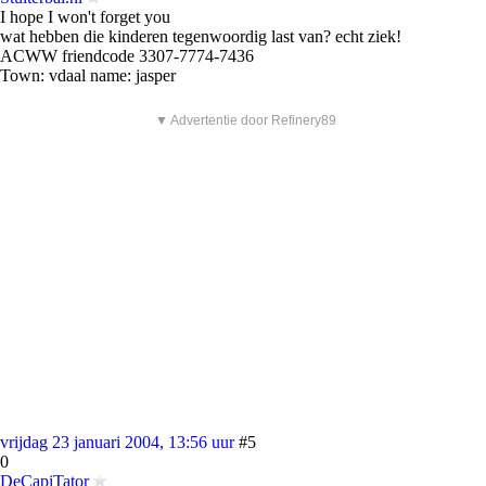
I hope I won't forget you
wat hebben die kinderen tegenwoordig last van? echt ziek!
ACWW friendcode 3307-7774-7436
Town: vdaal name: jasper
▼ Advertentie door Refinery89
vrijdag 23 januari 2004, 13:56 uur
#5
0
DeCapiTator