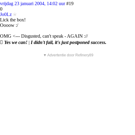
vrijdag 23 januari 2004, 14:02 uur
#19
0
Jo0Lz
Lick the box!
Oooow :/
OMG <--- Disgusted, can't speak - AGAIN ://

Yes we can!
|
I didn't fail, it's just postponed success.
▼ Advertentie door Refinery89