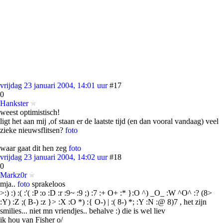
vrijdag 23 januari 2004, 14:01 uur
#17
0
Hankster
weest optimistisch!
ligt het aan mij ,of staan er de laatste tijd (en dan vooral vandaag) veel
zieke nieuwsflitsen?
foto
waar gaat dit hen zeg
foto
vrijdag 23 januari 2004, 14:02 uur
#18
0
Markz0r
mja..
foto
sprakeloos
>:) :) :( :'( :P :o :D :r :9~ :9 ;) :7 :+ O+ :* }:O ^) _O_ :W ^O^ :? (8>
:Y) :Z ;( B-) :z }> :X :O *) :{ O-) | :( 8-) *; :Y :N :@ 8)7 , het zijn
smilies... niet mn vriendjes.. behalve :) die is wel liev
ik hou van Fisher o/