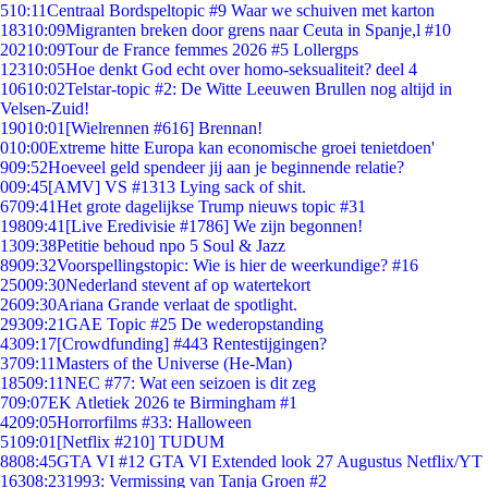
5
10:11
Centraal Bordspeltopic #9 Waar we schuiven met karton
183
10:09
Migranten breken door grens naar Ceuta in Spanje,l #10
202
10:09
Tour de France femmes 2026 #5 Lollergps
123
10:05
Hoe denkt God echt over homo-seksualiteit? deel 4
106
10:02
Telstar-topic #2: De Witte Leeuwen Brullen nog altijd in
Velsen-Zuid!
190
10:01
[Wielrennen #616] Brennan!
0
10:00
Extreme hitte Europa kan economische groei tenietdoen'
9
09:52
Hoeveel geld spendeer jij aan je beginnende relatie?
0
09:45
[AMV] VS #1313 Lying sack of shit.
67
09:41
Het grote dagelijkse Trump nieuws topic #31
198
09:41
[Live Eredivisie #1786] We zijn begonnen!
13
09:38
Petitie behoud npo 5 Soul & Jazz
89
09:32
Voorspellingstopic: Wie is hier de weerkundige? #16
250
09:30
Nederland stevent af op watertekort
26
09:30
Ariana Grande verlaat de spotlight.
293
09:21
GAE Topic #25 De wederopstanding
43
09:17
[Crowdfunding] #443 Rentestijgingen?
37
09:11
Masters of the Universe (He-Man)
185
09:11
NEC #77: Wat een seizoen is dit zeg
7
09:07
EK Atletiek 2026 te Birmingham #1
42
09:05
Horrorfilms #33: Halloween
51
09:01
[Netflix #210] TUDUM
88
08:45
GTA VI #12 GTA VI Extended look 27 Augustus Netflix/YT
163
08:23
1993: Vermissing van Tanja Groen #2