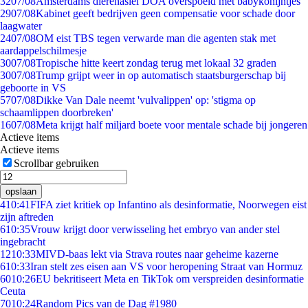
32
07/08
Amsterdams dierenasiel DOA overspoeld met babykonijntjes
29
07/08
Kabinet geeft bedrijven geen compensatie voor schade door
laagwater
24
07/08
OM eist TBS tegen verwarde man die agenten stak met
aardappelschilmesje
30
07/08
Tropische hitte keert zondag terug met lokaal 32 graden
30
07/08
Trump grijpt weer in op automatisch staatsburgerschap bij
geboorte in VS
57
07/08
Dikke Van Dale neemt 'vulvalippen' op: 'stigma op
schaamlippen doorbreken'
16
07/08
Meta krijgt half miljard boete voor mentale schade bij jongeren
Actieve items
Actieve items
Scrollbar gebruiken
opslaan
4
10:41
FIFA ziet kritiek op Infantino als desinformatie, Noorwegen eist
zijn aftreden
6
10:35
Vrouw krijgt door verwisseling het embryo van ander stel
ingebracht
12
10:33
MIVD-baas lekt via Strava routes naar geheime kazerne
6
10:33
Iran stelt zes eisen aan VS voor heropening Straat van Hormuz
60
10:26
EU bekritiseert Meta en TikTok om verspreiden desinformatie
Ceuta
70
10:24
Random Pics van de Dag #1980