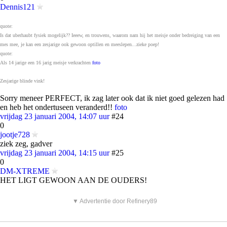
Dennis121
quote:
Is dat uberhaubt fysiek mogelijk?? Ieeew, en trouwens, waarom nam hij het meisje onder bedreiging van een
mes mee, je kan een zesjarige ook gewoon optillen en meeslepen...zieke poep!
quote:
Als 14 jarige een 16 jarig meisje verkrachten
foto
Zesjarige blinde vink!
Sorry meneer PERFECT, ik zag later ook dat ik niet goed gelezen had
en heb het ondertuseen veranderd!!
foto
vrijdag 23 januari 2004, 14:07 uur
#24
0
jootje728
ziek zeg, gadver
vrijdag 23 januari 2004, 14:15 uur
#25
0
DM-XTREME
HET LIGT GEWOON AAN DE OUDERS!
▼ Advertentie door Refinery89