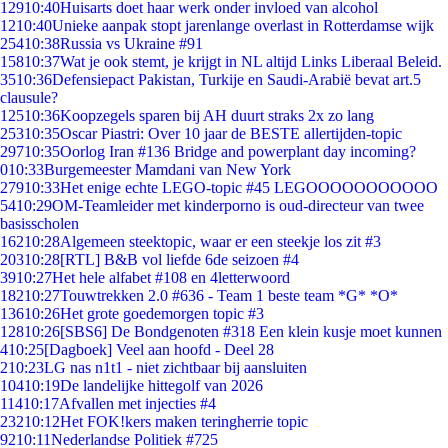
129
10:40
Huisarts doet haar werk onder invloed van alcohol
12
10:40
Unieke aanpak stopt jarenlange overlast in Rotterdamse wijk
254
10:38
Russia vs Ukraine #91
158
10:37
Wat je ook stemt, je krijgt in NL altijd Links Liberaal Beleid.
35
10:36
Defensiepact Pakistan, Turkije en Saudi-Arabië bevat art.5
clausule?
125
10:36
Koopzegels sparen bij AH duurt straks 2x zo lang
253
10:35
Oscar Piastri: Over 10 jaar de BESTE allertijden-topic
297
10:35
Oorlog Iran #136 Bridge and powerplant day incoming?
0
10:33
Burgemeester Mamdani van New York
279
10:33
Het enige echte LEGO-topic #45 LEGOOOOOOOOOOO
54
10:29
OM-Teamleider met kinderporno is oud-directeur van twee
basisscholen
162
10:28
Algemeen steektopic, waar er een steekje los zit #3
203
10:28
[RTL] B&B vol liefde 6de seizoen #4
39
10:27
Het hele alfabet #108 en 4letterwoord
182
10:27
Touwtrekken 2.0 #636 - Team 1 beste team *G* *O*
136
10:26
Het grote goedemorgen topic #3
128
10:26
[SBS6] De Bondgenoten #318 Een klein kusje moet kunnen
4
10:25
[Dagboek] Veel aan hoofd - Deel 28
2
10:23
LG nas n1t1 - niet zichtbaar bij aansluiten
104
10:19
De landelijke hittegolf van 2026
114
10:17
Afvallen met injecties #4
232
10:12
Het FOK!kers maken teringherrie topic
92
10:11
Nederlandse Politiek #725