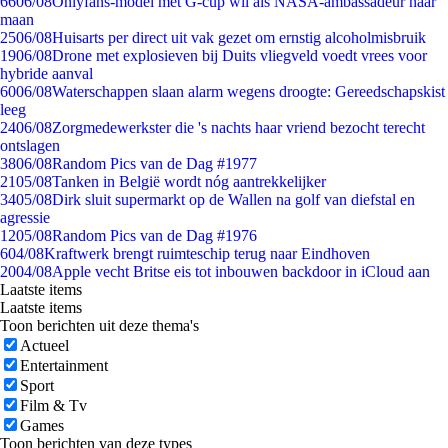
66
06/08
Onlyfans-model met G-cup wil als NASA-ambassadeur naar
maan
25
06/08
Huisarts per direct uit vak gezet om ernstig alcoholmisbruik
19
06/08
Drone met explosieven bij Duits vliegveld voedt vrees voor
hybride aanval
60
06/08
Waterschappen slaan alarm wegens droogte: Gereedschapskist
leeg
24
06/08
Zorgmedewerkster die 's nachts haar vriend bezocht terecht
ontslagen
38
06/08
Random Pics van de Dag #1977
21
05/08
Tanken in België wordt nóg aantrekkelijker
34
05/08
Dirk sluit supermarkt op de Wallen na golf van diefstal en
agressie
12
05/08
Random Pics van de Dag #1976
6
04/08
Kraftwerk brengt ruimteschip terug naar Eindhoven
20
04/08
Apple vecht Britse eis tot inbouwen backdoor in iCloud aan
Laatste items
Laatste items
Toon berichten uit deze thema's
Actueel
Entertainment
Sport
Film & Tv
Games
Toon berichten van deze types