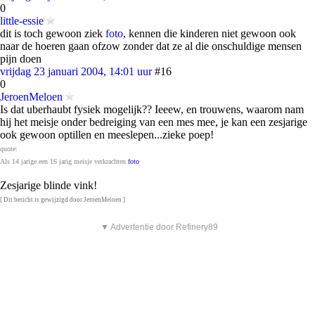
0
little-essie
dit is toch gewoon ziek
foto
, kennen die kinderen niet gewoon ook
naar de hoeren gaan ofzow zonder dat ze al die onschuldige mensen
pijn doen
vrijdag 23 januari 2004, 14:01 uur
#16
0
JeroenMeloen
Is dat uberhaubt fysiek mogelijk?? Ieeew, en trouwens, waarom nam
hij het meisje onder bedreiging van een mes mee, je kan een zesjarige
ook gewoon optillen en meeslepen...zieke poep!
quote:
Als 14 jarige een 16 jarig meisje verkrachten
foto
Zesjarige blinde vink!
[ Dit bericht is gewijzigd door JeroenMeloen ]
▼ Advertentie door Refinery89