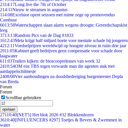
23
14:17
Long live the 7th of October
2
14:11
Nieuw te streamen in augustus
1
14:08
Excelsior opent seizoen met ruime zege op promovendus
Cambuur
60
13:58
Waterschappen slaan alarm wegens droogte: Gereedschapskist
leeg
37
13:13
Random Pics van de Dag #1833
16
12:43
Meta krijgt half miljard boete voor mentale schade bij jongeren
42
12:11
Voedselprijzen wereldwijd op hoogste niveau in ruim drie jaar
29
11:05
Kabinet geeft bedrijven geen compensatie voor schade door
laagwater
6
11:03
Trailers kijken: de bioscoopreleases van week 32
24
10:54
OM eist TBS tegen verwarde man die agenten stak met
aardappelschilmesje
24
08/08
Vier aanhoudingen na doodsbedreiging burgemeester Depla
van Breda
Forum
Forum
Scrollbar gebruiken
opslaan
271
10:40
[NET5] Het blok 2026 #32 Blokkendozen
36
10:40
[INFLUENCERS #297] Toetjes & Bevers & Zwemmen in
water