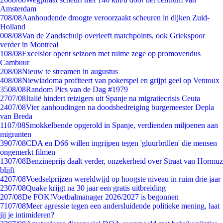
Amsterdam
7
08/08
Aanhoudende droogte veroorzaakt scheuren in dijken Zuid-
Holland
0
08/08
Van de Zandschulp overleeft matchpoints, ook Griekspoor
verder in Montreal
1
08/08
Excelsior opent seizoen met ruime zege op promovendus
Cambuur
2
08/08
Nieuw te streamen in augustus
4
08/08
Niewiadoma profiteert van pokerspel en grijpt geel op Ventoux
35
08/08
Random Pics van de Dag #1979
27
07/08
Italië hindert reizigers uit Spanje na migratiecrisis Ceuta
24
07/08
Vier aanhoudingen na doodsbedreiging burgemeester Depla
van Breda
11
07/08
Smokkelbende opgerold in Spanje, verdienden miljoenen aan
migranten
39
07/08
CDA en D66 willen ingrijpen tegen 'gluurbrillen' die mensen
ongemerkt filmen
13
07/08
Benzineprijs daalt verder, onzekerheid over Straat van Hormuz
blijft
42
07/08
Voedselprijzen wereldwijd op hoogste niveau in ruim drie jaar
23
07/08
Quake krijgt na 30 jaar een gratis uitbreiding
2
07/08
De FOK!Voetbalmanager 2026/2027 is begonnen
71
07/08
Meer agressie tegen een andersluidende politieke mening, laat
jij je intimideren?