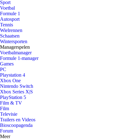
Sport
Voetbal
Formule 1
Autosport
Tennis
Wielrennen
Schaatsen
Wintersporten
Managerspelen
Voetbalmanager
Formule 1-manager
Games
PC
Playstation 4
Xbox One
Nintendo Switch
Xbox Series X|S
PlayStation 5
Film & TV
Film
Televisie
Trailers en Videos
Bioscoopagenda
Forum
Meer