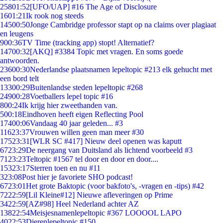
258
01:52
[UFO/UAP] #16 The Age of Disclosure
16
01:21
Ik rook nog steeds
145
00:50
Jonge Cambridge professor stapt op na claims over plagiaat
en leugens
9
00:36
TV Time (tracking app) stopt! Alternatief?
147
00:32
[AKQ] #3384 Topic met vragen. En soms goede
antwoorden.
236
00:30
Nederlandse plaatsnamen lepeltopic #213 elk gehucht met
een bord telt
133
00:29
Buitenlandse steden lepeltopic #268
249
00:28
Voetballers lepel topic #16
8
00:24
Ik krijg hier zweethanden van.
5
00:18
Eindhoven heeft eigen Reflecting Pool
174
00:06
Vandaag 40 jaar geleden... #3
116
23:37
Vrouwen willen geen man meer #30
175
23:31
[WLR SC #417] Nieuw deel openen was kaputt
67
23:29
De neergang van Duitsland als lichtend voorbeeld #3
71
23:23
Teltopic #1567 tel door en door en door....
153
23:17
Sterren toen en nu #11
3
23:08
Post hier je favoriete SHO podcast!
67
23:01
Het grote Baktopic (voor bakfoto's, -vragen en -tips) #42
72
22:59
[Lil Kleine#12] Nieuwe afleveringen op Prime
34
22:59
[AZ#98] Heel Nederland achter AZ
138
22:54
Meisjesnamenlepeltopic #367 LOOOOL LAPO
40
22:53
Dierenlepeltopic #150