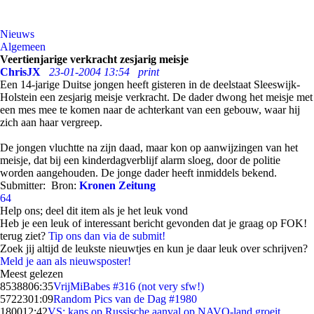
Nieuws
Algemeen
Veertienjarige verkracht zesjarig meisje
ChrisJX
23-01-2004 13:54
print
Een 14-jarige Duitse jongen heeft gisteren in de deelstaat Sleeswijk-
Holstein een zesjarig meisje verkracht. De dader dwong het meisje met
een mes mee te komen naar de achterkant van een gebouw, waar hij
zich aan haar vergreep.
De jongen vluchtte na zijn daad, maar kon op aanwijzingen van het
meisje, dat bij een kinderdagverblijf alarm sloeg, door de politie
worden aangehouden. De jonge dader heeft inmiddels bekend.
Submitter:
Bron:
Kronen Zeitung
64
Help ons; deel dit item als je het leuk vond
Heb je een leuk of interessant bericht gevonden dat je graag op FOK!
terug ziet?
Tip ons dan via de submit!
Zoek jij altijd de leukste nieuwtjes en kun je daar leuk over schrijven?
Meld je aan als nieuwsposter!
Meest gelezen
85388
06:35
VrijMiBabes #316 (not very sfw!)
57223
01:09
Random Pics van de Dag #1980
1800
12:42
VS: kans op Russische aanval op NAVO-land groeit,