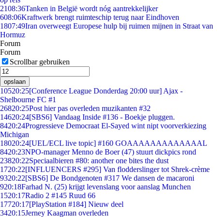
21
08:36
Tanken in België wordt nóg aantrekkelijker
6
08:06
Kraftwerk brengt ruimteschip terug naar Eindhoven
18
07:49
Iran overweegt Europese hulp bij ruimen mijnen in Straat van
Hormuz
Forum
Forum
Scrollbar gebruiken
opslaan
105
20:25
[Conference League Donderdag 20:00 uur] Ajax -
Shelbourne FC #1
268
20:25
Post hier pas overleden muzikanten #32
146
20:24
[SBS6] Vandaag Inside #136 - Boekje pluggen.
84
20:24
Progressieve Democraat El-Sayed wint nipt voorverkiezing
Michigan
180
20:24
[UEL/ECL live topic] #160 GOAAAAAAAAAAAAAL
84
20:23
NPO-manager Menno de Boer (47) stuurt dickpics rond
238
20:22
Speciaalbieren #80: another one bites the dust
17
20:22
[INFLUENCERS #295] Van flodderslinger tot Shrek-crème
93
20:22
[SBS6] De Bondgenoten #317 We dansen de macaroni
9
20:18
Farhad N. (25) krijgt levenslang voor aanslag Munchen
15
20:17
Radio 2 #145 Ruud 66
177
20:17
[PlayStation #184] Nieuw deel
34
20:15
Jerney Kaagman overleden