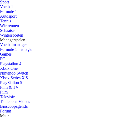
Sport
Voetbal
Formule 1
Autosport
Tennis
Wielrennen
Schaatsen
Wintersporten
Managerspelen
Voetbalmanager
Formule 1-manager
Games
PC
Playstation 4
Xbox One
Nintendo Switch
Xbox Series X|S
PlayStation 5
Film & TV
Film
Televisie
Trailers en Videos
Bioscoopagenda
Forum
Meer