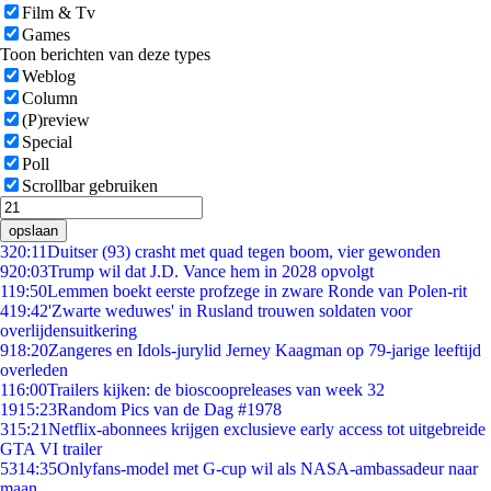
Film & Tv
Games
Toon berichten van deze types
Weblog
Column
(P)review
Special
Poll
Scrollbar gebruiken
opslaan
3
20:11
Duitser (93) crasht met quad tegen boom, vier gewonden
9
20:03
Trump wil dat J.D. Vance hem in 2028 opvolgt
1
19:50
Lemmen boekt eerste profzege in zware Ronde van Polen-rit
4
19:42
'Zwarte weduwes' in Rusland trouwen soldaten voor
overlijdensuitkering
9
18:20
Zangeres en Idols-jurylid Jerney Kaagman op 79-jarige leeftijd
overleden
1
16:00
Trailers kijken: de bioscoopreleases van week 32
19
15:23
Random Pics van de Dag #1978
3
15:21
Netflix-abonnees krijgen exclusieve early access tot uitgebreide
GTA VI trailer
53
14:35
Onlyfans-model met G-cup wil als NASA-ambassadeur naar
maan