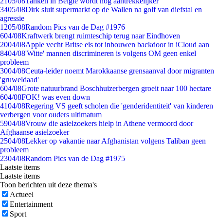
21
05/08
Tanken in België wordt nóg aantrekkelijker
34
05/08
Dirk sluit supermarkt op de Wallen na golf van diefstal en
agressie
12
05/08
Random Pics van de Dag #1976
6
04/08
Kraftwerk brengt ruimteschip terug naar Eindhoven
20
04/08
Apple vecht Britse eis tot inbouwen backdoor in iCloud aan
84
04/08
'Witte' mannen discrimineren is volgens OM geen enkel
probleem
30
04/08
Ceuta-leider noemt Marokkaanse grensaanval door migranten
'gruweldaad'
6
04/08
Grote natuurbrand Boschhuizerbergen groeit naar 100 hectare
6
04/08
FOK! was even down
41
04/08
Regering VS geeft scholen die 'genderidentiteit' van kinderen
verbergen voor ouders ultimatum
59
04/08
Vrouw die asielzoekers hielp in Athene vermoord door
Afghaanse asielzoeker
25
04/08
Lekker op vakantie naar Afghanistan volgens Taliban geen
probleem
23
04/08
Random Pics van de Dag #1975
Laatste items
Laatste items
Toon berichten uit deze thema's
Actueel
Entertainment
Sport