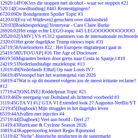
129
20:14
FOK!ers die stoppen met alcohol - waar we stoppen #21
5
20:14
[Crowdfunding] #443 Rentestijgingen?
67
20:09
De Bondgenoten Spoiler Topic #3
41
20:03
[Eva vd Wijdeven] geruchten over dakloosheid
3
20:03
[Boekbespreking] Yesteryear - Caro Claire Burke
269
20:02
Het enige echte LEGO-topic #45 LEGOOOOOOOOOOO
205
20:02
[AMV] VS #1312 spammers van de internationale rechtsorde
23
20:01
Het grote dagelijkse Trump nieuws topic #31
247
19:58
Asielzoekers #22 : Het Europese migratiepact gaat in
254
19:58
[UFO/UAP] #16 The Age of Disclosure
66
19:56
Migranten breken door grens naar Ceuta in Spanje,l #10
242
19:53
Nederlandstalige muziektopic #13
120
19:49
[Nederlands Elftal] Op naar Louis IV?
166
19:49
Voorspel hier het warmtegetal van 2026
168
19:47
Wat is op dit moment volgens jou de meest irritante reclame?
#12
177
19:47
[ONLINE] Roddelpraat Topic #21
63
19:46
De neergang van Duitsland als lichtend voorbeeld #3
31
19:45
GTA VI #12 GTA VI Extended look 27 Augustus Netflix/YT
22
19:45
[Dagboek] Mijn struggles in het dagelijks leven
65
19:44
Afvallen met injecties #4
257
19:44
[Dagboek] Veel aan hoofd - Deel 27
114
19:43
Hurricane & Cyclone Season 2026
108
19:43
Kappersoorlog teistert Regio Rijnmond
151
19:42
"Niche"-historische producten in de supermarkt