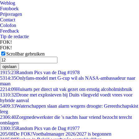
Weblog
Fotoboek
Prijsvragen
Contact
Colofon
Feedback
Tip de redactie
FOK!
FOK!
Scrollbar gebruiken
opslaan
19
15:23
Random Pics van de Dag #1978
53
14:35
Onlyfans-model met G-cup wil als NASA-ambassadeur naar
maan
22
14:09
Huisarts per direct uit vak gezet om ernstig alcoholmisbruik
13
10:32
Drone met explosieven bij Duits vliegveld voedt vrees voor
hybride aanval
54
09:33
Waterschappen slaan alarm wegens droogte: Gereedschapskist
leeg
23
06:40
Zorgmedewerkster die 's nachts haar vriend bezocht terecht
ontslagen
33
00:35
Random Pics van de Dag #1977
2
05/08
De FOK!Voetbalmanager 2026/2027 is begonnen