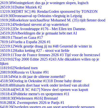
26
19:38
Woningtekort: dus ga je woningen slopen, logisch
265
19:31
Duitse Muziek #2
132
19:30
[DRT SC] #6: RendacGoden sponsored by TONZON
41
19:30
Droneaanval op Oekrains vliegtuig in Leipzig
19
19:26
Roekeloze taxichauffeur Mohamed M. (35) rijdt fietster dood
221
19:24
Nederland stevent af op watertekort
221
19:22
De Avondetappe #176 - Met Ellen ten Damme.
245
19:20
Afbeeldingen die je gemaakt hebt met AI
186
19:17
Israel en Gaza #17
78
19:14
Vuelta a España 2026 #1
222
19:12
Welk geurtje draag jij nu #48 Geurend de winter in
165
19:12
Haiku ketting #27 - strooi wat liefde
230
19:11
Tour de France femmes 2026 #3 Tijd voor de borstcrawl
232
19:02
Top 2000 Editie 2025 #243 Alle dikzakken willen op je
lijken
118
19:02
Nederland toen
208
19:00
Russia vs Ukraine #91
11
18:54
Wat is dit jaar de ultieme zomerhit?
45
18:50
Oorlog in Oekraïne #1318 Drone baby drone
64
18:48
Huisarts doet haar werk onder invloed van alcohol
126
18:44
[WLR SC #417] Nieuw deel openen was kaputt
191
18:43
Politieke meme's en spotprenten #11
108
18:30
[Wielrennen #616] Brennan!
9
18:28
EK Zwemsporten 2026 te Parijs #1
64
18:26
Overleden sporters en aan sport gerelateerde personen