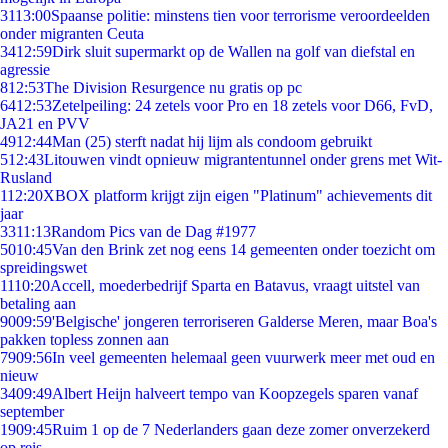
31
13:00
Spaanse politie: minstens tien voor terrorisme veroordeelden
onder migranten Ceuta
34
12:59
Dirk sluit supermarkt op de Wallen na golf van diefstal en
agressie
8
12:53
The Division Resurgence nu gratis op pc
64
12:53
Zetelpeiling: 24 zetels voor Pro en 18 zetels voor D66, FvD,
JA21 en PVV
49
12:44
Man (25) sterft nadat hij lijm als condoom gebruikt
5
12:43
Litouwen vindt opnieuw migrantentunnel onder grens met Wit-
Rusland
1
12:20
XBOX platform krijgt zijn eigen "Platinum" achievements dit
jaar
33
11:13
Random Pics van de Dag #1977
50
10:45
Van den Brink zet nog eens 14 gemeenten onder toezicht om
spreidingswet
11
10:20
Accell, moederbedrijf Sparta en Batavus, vraagt uitstel van
betaling aan
90
09:59
'Belgische' jongeren terroriseren Galderse Meren, maar Boa's
pakken topless zonnen aan
79
09:56
In veel gemeenten helemaal geen vuurwerk meer met oud en
nieuw
34
09:49
Albert Heijn halveert tempo van Koopzegels sparen vanaf
september
19
09:45
Ruim 1 op de 7 Nederlanders gaan deze zomer onverzekerd
op reis