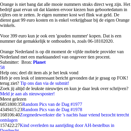
Orange is niet bang dat alle mooie nummers straks direct weg zijn. Het
bedrijf gaat ervan uit dat klanten ervoor kiezen hun geboortedatum in
cijfers om te zetten. Je eigen nummer kost wel flink wat geld. De
dienst gaat 99 euro kosten en is enkel verkrijgbaar bij de eigen Orange
winkels.
Voor 399 euro kun je ook een 'gouden nummer' kopen. Dat is een
nummer dat gemakkelijk te onthouden is, zoals 06-18102020.
Orange Nederland is op dit moment de vijfde mobiele provider van
Nederland met een marktaandeel van ongeveer tien procent.
Submitter:
Bron:
Planet
58
Help ons; deel dit item als je het leuk vond
Heb je een leuk of interessant bericht gevonden dat je graag op FOK!
terug ziet?
Tip ons dan via de submit!
Zoek jij altijd de leukste nieuwtjes en kun je daar leuk over schrijven?
Meld je aan als nieuwsposter!
Meest gelezen
68518
00:35
Random Pics van de Dag #1977
43494
15:23
Random Pics van de Dag #1978
1681
06:40
Zorgmedewerkster die 's nachts haar vriend bezocht terecht
ontslagen
1574
22:27
Kind overleden na aanrijding door AH-bestelbus in
Dordrecht