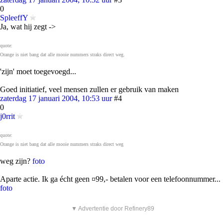
0
SpleeffY
Ja, wat hij zegt ->
quote:
Orange is niet bang dat alle mooie nummers straks direct weg.
'zijn' moet toegevoegd...
Goed initiatief, veel mensen zullen er gebruik van maken
zaterdag 17 januari 2004, 10:53 uur
#4
0
j0rrit
quote:
Orange is niet bang dat alle mooie nummers straks direct weg
weg zijn?
foto
Aparte actie. Ik ga écht geen ¤99,- betalen voor een telefoonnummer...
foto
▼ Advertentie door Refinery89