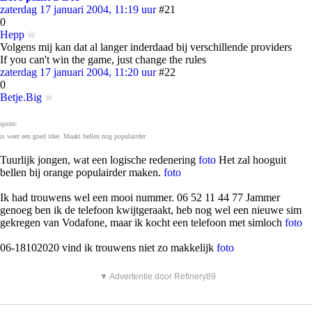
zaterdag 17 januari 2004, 11:19 uur
#21
0
Hepp
Volgens mij kan dat al langer inderdaad bij verschillende providers
If you can't win the game, just change the rules
zaterdag 17 januari 2004, 11:20 uur
#22
0
Betje.Big
quote:
is weer een goed idee. Maakt bellen nog populairder
Tuurlijk jongen, wat een logische redenering
foto
Het zal hooguit
bellen bij orange populairder maken.
foto
Ik had trouwens wel een mooi nummer. 06 52 11 44 77 Jammer
genoeg ben ik de telefoon kwijtgeraakt, heb nog wel een nieuwe sim
gekregen van Vodafone, maar ik kocht een telefoon met simloch
foto
06-18102020 vind ik trouwens niet zo makkelijk
foto
▼ Advertentie door Refinery89