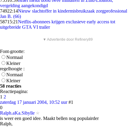
755
10:59
Israël meldt dood twee militairen in Zuid-Libanon,
vergelding aangekondigd
749
22:14
Nieuw slachtoffer in kindermisbruikzaak zorgprofessional
Jan B. (66)
587
15:21
Netflix-abonnees krijgen exclusieve early access tot
uitgebreide GTA VI trailer
▼ Advertentie door Refinery89
Font-grootte:
Normaal
Kleiner
regelhoogte :
Normaal
Kleiner
58 reacties
Reactiepagina:
1
2
zaterdag 17 januari 2004, 10:52 uur
#1
0
Ralph.aKa.Sibylle
is weer een goed idee. Maakt bellen nog populairder
Ralph,