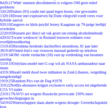
84
20:21
'Witte' mannen discrimineren is volgens OM geen enkel
probleem
3
20:20
Duitser (93) crasht met quad tegen boom, vier gewonden
13
20:18
Drone met explosieven bij Duits vliegveld voedt vrees voor
hybride aanval
9
20:10
Zangeres en Idols-jurylid Jerney Kaagman op 79-jarige leeftijd
overleden
22
20:05
Huisarts per direct uit vak gezet om ernstig alcoholmisbruik
4
20:02
'Zwarte weduwes' in Rusland trouwen soldaten voor
overlijdensuitkering
15
19:45
Hiroshima herdenkt slachtoffers atoombom, 81 jaar later
38
19:40
Vinted-foto's van vrouwen massaal gedeeld op seksfora
21
19:34
OM: vierde verdachte (18) vast op verdenking van beramen
aanslag
53
19:33
Onlyfans-model met G-cup wil als NASA-ambassadeur naar
maan
43
19:30
Israël meldt dood twee militairen in Zuid-Libanon, vergelding
aangekondigd
19
19:25
Random Pics van de Dag #1978
3
19:22
Netflix-abonnees krijgen exclusieve early access tot uitgebreide
GTA VI trailer
23
19:17
NAVO zet wegens Russische provocatie 250% meer
gevechtsvliegtuigen in
54
19:02
Waterschappen slaan alarm wegens droogte: Gereedschapskist
leeg