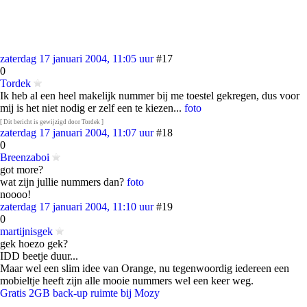
zaterdag 17 januari 2004, 11:05 uur
#17
0
Tordek
Ik heb al een heel makelijk nummer bij me toestel gekregen, dus voor
mij is het niet nodig er zelf een te kiezen...
foto
[ Dit bericht is gewijzigd door Tordek ]
zaterdag 17 januari 2004, 11:07 uur
#18
0
Breenzaboi
got more?
wat zijn jullie nummers dan?
foto
noooo!
zaterdag 17 januari 2004, 11:10 uur
#19
0
martijnisgek
gek hoezo gek?
IDD beetje duur...
Maar wel een slim idee van Orange, nu tegenwoordig iedereen een
mobieltje heeft zijn alle mooie nummers wel een keer weg.
Gratis 2GB back-up ruimte bij Mozy