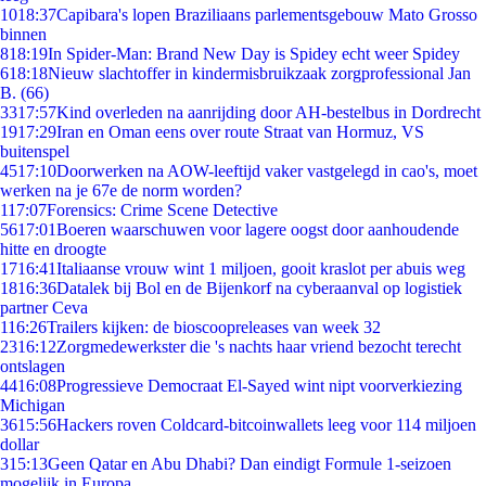
10
18:37
Capibara's lopen Braziliaans parlementsgebouw Mato Grosso
binnen
8
18:19
In Spider-Man: Brand New Day is Spidey echt weer Spidey
6
18:18
Nieuw slachtoffer in kindermisbruikzaak zorgprofessional Jan
B. (66)
33
17:57
Kind overleden na aanrijding door AH-bestelbus in Dordrecht
19
17:29
Iran en Oman eens over route Straat van Hormuz, VS
buitenspel
45
17:10
Doorwerken na AOW-leeftijd vaker vastgelegd in cao's, moet
werken na je 67e de norm worden?
1
17:07
Forensics: Crime Scene Detective
56
17:01
Boeren waarschuwen voor lagere oogst door aanhoudende
hitte en droogte
17
16:41
Italiaanse vrouw wint 1 miljoen, gooit kraslot per abuis weg
18
16:36
Datalek bij Bol en de Bijenkorf na cyberaanval op logistiek
partner Ceva
1
16:26
Trailers kijken: de bioscoopreleases van week 32
23
16:12
Zorgmedewerkster die 's nachts haar vriend bezocht terecht
ontslagen
44
16:08
Progressieve Democraat El-Sayed wint nipt voorverkiezing
Michigan
36
15:56
Hackers roven Coldcard-bitcoinwallets leeg voor 114 miljoen
dollar
3
15:13
Geen Qatar en Abu Dhabi? Dan eindigt Formule 1-seizoen
mogelijk in Europa