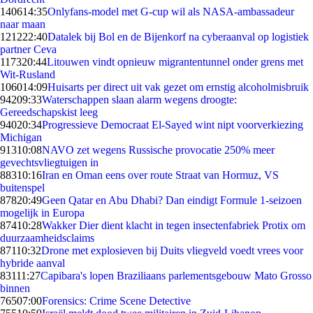
1406
14:35
Onlyfans-model met G-cup wil als NASA-ambassadeur
naar maan
1212
22:40
Datalek bij Bol en de Bijenkorf na cyberaanval op logistiek
partner Ceva
1173
20:44
Litouwen vindt opnieuw migrantentunnel onder grens met
Wit-Rusland
1060
14:09
Huisarts per direct uit vak gezet om ernstig alcoholmisbruik
942
09:33
Waterschappen slaan alarm wegens droogte:
Gereedschapskist leeg
940
20:34
Progressieve Democraat El-Sayed wint nipt voorverkiezing
Michigan
913
10:08
NAVO zet wegens Russische provocatie 250% meer
gevechtsvliegtuigen in
883
10:16
Iran en Oman eens over route Straat van Hormuz, VS
buitenspel
878
20:49
Geen Qatar en Abu Dhabi? Dan eindigt Formule 1-seizoen
mogelijk in Europa
874
10:28
Wakker Dier dient klacht in tegen insectenfabriek Protix om
duurzaamheidsclaims
871
10:32
Drone met explosieven bij Duits vliegveld voedt vrees voor
hybride aanval
831
11:27
Capibara's lopen Braziliaans parlementsgebouw Mato Grosso
binnen
765
07:00
Forensics: Crime Scene Detective