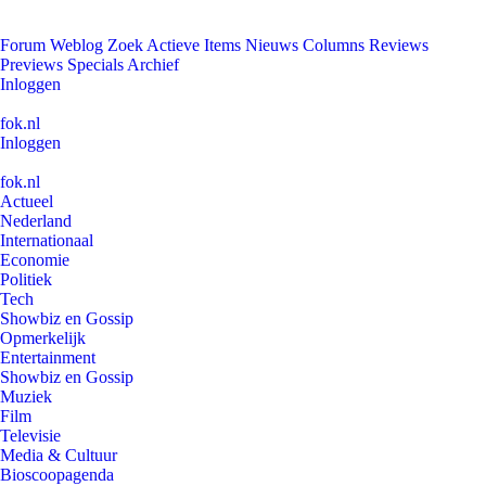
Forum
Weblog
Zoek
Actieve Items
Nieuws
Columns
Reviews
Previews
Specials
Archief
Inloggen
fok.nl
Inloggen
fok.nl
Actueel
Nederland
Internationaal
Economie
Politiek
Tech
Showbiz en Gossip
Opmerkelijk
Entertainment
Showbiz en Gossip
Muziek
Film
Televisie
Media & Cultuur
Bioscoopagenda