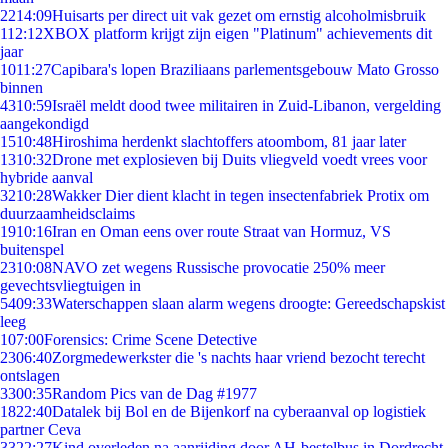
22
14:09
Huisarts per direct uit vak gezet om ernstig alcoholmisbruik
1
12:12
XBOX platform krijgt zijn eigen "Platinum" achievements dit
jaar
10
11:27
Capibara's lopen Braziliaans parlementsgebouw Mato Grosso
binnen
43
10:59
Israël meldt dood twee militairen in Zuid-Libanon, vergelding
aangekondigd
15
10:48
Hiroshima herdenkt slachtoffers atoombom, 81 jaar later
13
10:32
Drone met explosieven bij Duits vliegveld voedt vrees voor
hybride aanval
32
10:28
Wakker Dier dient klacht in tegen insectenfabriek Protix om
duurzaamheidsclaims
19
10:16
Iran en Oman eens over route Straat van Hormuz, VS
buitenspel
23
10:08
NAVO zet wegens Russische provocatie 250% meer
gevechtsvliegtuigen in
54
09:33
Waterschappen slaan alarm wegens droogte: Gereedschapskist
leeg
1
07:00
Forensics: Crime Scene Detective
23
06:40
Zorgmedewerkster die 's nachts haar vriend bezocht terecht
ontslagen
33
00:35
Random Pics van de Dag #1977
18
22:40
Datalek bij Bol en de Bijenkorf na cyberaanval op logistiek
partner Ceva
33
22:27
Kind overleden na aanrijding door AH-bestelbus in Dordrecht