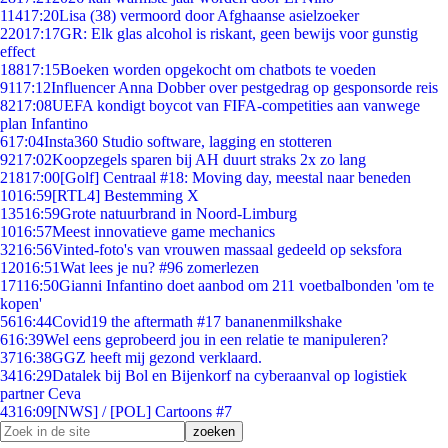
114
17:20
Lisa (38) vermoord door Afghaanse asielzoeker
220
17:17
GR: Elk glas alcohol is riskant, geen bewijs voor gunstig
effect
188
17:15
Boeken worden opgekocht om chatbots te voeden
91
17:12
Influencer Anna Dobber over pestgedrag op gesponsorde reis
82
17:08
UEFA kondigt boycot van FIFA-competities aan vanwege
plan Infantino
6
17:04
Insta360 Studio software, lagging en stotteren
92
17:02
Koopzegels sparen bij AH duurt straks 2x zo lang
218
17:00
[Golf] Centraal #18: Moving day, meestal naar beneden
10
16:59
[RTL4] Bestemming X
135
16:59
Grote natuurbrand in Noord-Limburg
10
16:57
Meest innovatieve game mechanics
32
16:56
Vinted-foto's van vrouwen massaal gedeeld op seksfora
120
16:51
Wat lees je nu? #96 zomerlezen
171
16:50
Gianni Infantino doet aanbod om 211 voetbalbonden 'om te
kopen'
56
16:44
Covid19 the aftermath #17 bananenmilkshake
6
16:39
Wel eens geprobeerd jou in een relatie te manipuleren?
37
16:38
GGZ heeft mij gezond verklaard.
34
16:29
Datalek bij Bol en Bijenkorf na cyberaanval op logistiek
partner Ceva
43
16:09
[NWS] / [POL] Cartoons #7