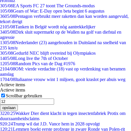
Hormuz
3
05/08
EA Sports FC 27 toont The Grounds-modus
1
05/08
Gears of War: E-Day open beta begint 6 augustus
36
05/08
Pentagon verbruikt meer raketten dan kan worden aangevuld,
tekort dreigt
21
05/08
Tanken in België wordt nóg aantrekkelijker
34
05/08
Dirk sluit supermarkt op de Wallen na golf van diefstal en
agressie
13
05/08
Nederlander (23) aangehouden in Duitsland na snelheid van
235 km/u
3
05/08
Gedurfd NEC blijft overeind bij Olympiakos
14
05/08
Long live the 7th of October
12
05/08
Random Pics van de Dag #1976
21
04/08
OM: vierde verdachte (18) vast op verdenking van beramen
aanslag
17
04/08
Italiaanse vrouw wint 1 miljoen, gooit kraslot per abuis weg
Actieve items
Actieve items
Scrollbar gebruiken
opslaan
32
20:25
Wakker Dier dient klacht in tegen insectenfabriek Protix om
duurzaamheidsclaims
9
20:24
Trump wil dat J.D. Vance hem in 2028 opvolgt
1
20:21
Lemmen boekt eerste profzege in zware Ronde van Polen-rit