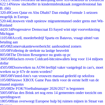
6
22:14
Nieuw slachtoffer in kindermisbruikzaak zorgprofessional Jan
B. (66)
3
20:49
Geen Qatar en Abu Dhabi? Dan eindigt Formule 1-seizoen
mogelijk in Europa
5
20:44
Litouwen vindt opnieuw migrantentunnel onder grens met Wit-
Rusland
44
20:34
Progressieve Democraat El-Sayed wint nipt voorverkiezing
Michigan
11
05/08
Accell, moederbedrijf Sparta en Batavus, vraagt uitstel van
betaling aan
4
05/08
Zomervakantieweerbericht: aanhoudend zomers
1
05/08
Vollering de sterkste na lastige heuvelrit
8
05/08
The Division Resurgence nu gratis op pc
36
05/08
Hackers roven Coldcard-bitcoinwallets leeg voor 114 miljoen
dollar
45
05/08
Doorwerken na AOW-leeftijd vaker vastgelegd in cao's, moet
werken na je 67e de norm worden?
38
05/08
Vinted-foto's van vrouwen massaal gedeeld op seksfora
1
05/08
Nieuwe XBOX Game Pass titels voor de eerste helft van de
maand augustus
2
05/08
De FOK!Voetbalmanager 2026/2027 is begonnen
50
05/08
Van den Brink zet nog eens 14 gemeenten onder toezicht om
spreidingswet
18
05/08
Iran overweegt Europese hulp bij ruimen mijnen in Straat van