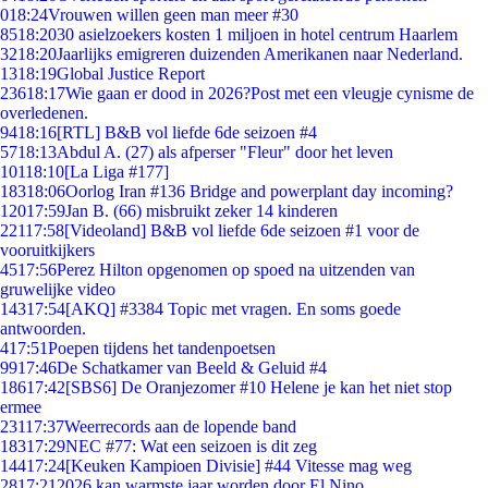
0
18:24
Vrouwen willen geen man meer #30
85
18:20
30 asielzoekers kosten 1 miljoen in hotel centrum Haarlem
32
18:20
Jaarlijks emigreren duizenden Amerikanen naar Nederland.
13
18:19
Global Justice Report
236
18:17
Wie gaan er dood in 2026?Post met een vleugje cynisme de
overledenen.
94
18:16
[RTL] B&B vol liefde 6de seizoen #4
57
18:13
Abdul A. (27) als afperser "Fleur" door het leven
101
18:10
[La Liga #177]
183
18:06
Oorlog Iran #136 Bridge and powerplant day incoming?
120
17:59
Jan B. (66) misbruikt zeker 14 kinderen
221
17:58
[Videoland] B&B vol liefde 6de seizoen #1 voor de
vooruitkijkers
45
17:56
Perez Hilton opgenomen op spoed na uitzenden van
gruwelijke video
143
17:54
[AKQ] #3384 Topic met vragen. En soms goede
antwoorden.
4
17:51
Poepen tijdens het tandenpoetsen
99
17:46
De Schatkamer van Beeld & Geluid #4
186
17:42
[SBS6] De Oranjezomer #10 Helene je kan het niet stop
ermee
231
17:37
Weerrecords aan de lopende band
183
17:29
NEC #77: Wat een seizoen is dit zeg
144
17:24
[Keuken Kampioen Divisie] #44 Vitesse mag weg
28
17:21
2026 kan warmste jaar worden door El Nino