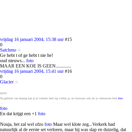
vrijdag 16 januari 2004, 15:38 uur
#15
0
Satchmo
Ge hebt t of ge hebt t nie he!
oud nieuws...
foto
MAAR EEN KOE IS GEEN.............
vrijdag 16 januari 2004, 15:41 uur
#16
0
Glacier
quote:
Na gebruik van doping kan je je weleens heel erg voelen ja, en trouwens ook als je verkouwen bent
foto
foto
En dat krijgt een +1
foto
Nouja, het zal wel ofzo
foto
Maar wel klote zeg...Verkerk had
natuurlijk al de eerste set verloren, maar hij was slap en duizelig, dat