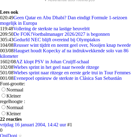
▼ Advertentie door Refinery89
Lees ook
0
20:49
Geen Qatar en Abu Dhabi? Dan eindigt Formule 1-seizoen
mogelijk in Europa
1
19:48
Vollering de sterkste na lastige heuvelrit
2
09:50
De FOK!Voetbalmanager 2026/2027 is begonnen
3
05:43
Gedurfd NEC blijft overeind bij Olympiakos
1
04/08
Reusser wint tijdrit en neemt geel over, Nooijen knap tweede
0
03/08
Haugset houdt Kopecky af na indrukwekkende solo van 86
kilometer
16
02/08
AZ klopt PSV in Johan Cruijff-schaal
1
02/08
Wiebes sprint in het geel naar tweede ritzege
5
01/08
Wiebes sprint naar ritzege en eerste gele trui in Tour Femmes
0
01/08
Evenepoel opnieuw de sterkste in Clásica San Sebastián
Font-grootte:
Normaal
Kleiner
regelhoogte :
Normaal
Kleiner
22 reacties
vrijdag 16 januari 2004, 14:42 uur
#1
0
OpiDopi