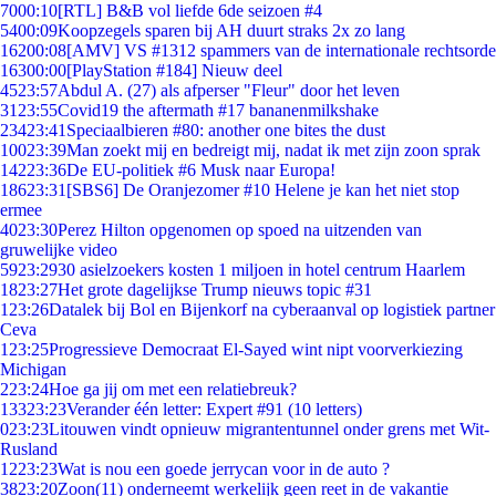
70
00:10
[RTL] B&B vol liefde 6de seizoen #4
54
00:09
Koopzegels sparen bij AH duurt straks 2x zo lang
162
00:08
[AMV] VS #1312 spammers van de internationale rechtsorde
163
00:00
[PlayStation #184] Nieuw deel
45
23:57
Abdul A. (27) als afperser "Fleur" door het leven
31
23:55
Covid19 the aftermath #17 bananenmilkshake
234
23:41
Speciaalbieren #80: another one bites the dust
100
23:39
Man zoekt mij en bedreigt mij, nadat ik met zijn zoon sprak
142
23:36
De EU-politiek #6 Musk naar Europa!
186
23:31
[SBS6] De Oranjezomer #10 Helene je kan het niet stop
ermee
40
23:30
Perez Hilton opgenomen op spoed na uitzenden van
gruwelijke video
59
23:29
30 asielzoekers kosten 1 miljoen in hotel centrum Haarlem
18
23:27
Het grote dagelijkse Trump nieuws topic #31
1
23:26
Datalek bij Bol en Bijenkorf na cyberaanval op logistiek partner
Ceva
1
23:25
Progressieve Democraat El-Sayed wint nipt voorverkiezing
Michigan
2
23:24
Hoe ga jij om met een relatiebreuk?
133
23:23
Verander één letter: Expert #91 (10 letters)
0
23:23
Litouwen vindt opnieuw migrantentunnel onder grens met Wit-
Rusland
12
23:23
Wat is nou een goede jerrycan voor in de auto ?
38
23:20
Zoon(11) onderneemt werkelijk geen reet in de vakantie