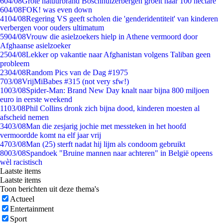
6
04/08
Grote natuurbrand Boschhuizerbergen groeit naar 100 hectare
6
04/08
FOK! was even down
41
04/08
Regering VS geeft scholen die 'genderidentiteit' van kinderen
verbergen voor ouders ultimatum
59
04/08
Vrouw die asielzoekers hielp in Athene vermoord door
Afghaanse asielzoeker
25
04/08
Lekker op vakantie naar Afghanistan volgens Taliban geen
probleem
23
04/08
Random Pics van de Dag #1975
7
03/08
VrijMiBabes #315 (not very sfw!)
10
03/08
Spider-Man: Brand New Day knalt naar bijna 800 miljoen
euro in eerste weekend
11
03/08
Phil Collins dronk zich bijna dood, kinderen moesten al
afscheid nemen
34
03/08
Man die zesjarig jochie met messteken in het hoofd
vermoordde komt na elf jaar vrij
47
03/08
Man (25) sterft nadat hij lijm als condoom gebruikt
80
03/08
Spandoek "Bruine mannen naar achteren" in België opeens
wèl racistisch
Laatste items
Laatste items
Toon berichten uit deze thema's
Actueel
Entertainment
Sport