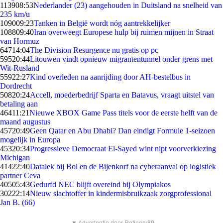
1139
08:53
Nederlander (23) aangehouden in Duitsland na snelheid van
235 km/u
1090
09:23
Tanken in België wordt nóg aantrekkelijker
1088
09:40
Iran overweegt Europese hulp bij ruimen mijnen in Straat
van Hormuz
647
14:04
The Division Resurgence nu gratis op pc
595
20:44
Litouwen vindt opnieuw migrantentunnel onder grens met
Wit-Rusland
559
22:27
Kind overleden na aanrijding door AH-bestelbus in
Dordrecht
508
20:24
Accell, moederbedrijf Sparta en Batavus, vraagt uitstel van
betaling aan
464
11:21
Nieuwe XBOX Game Pass titels voor de eerste helft van de
maand augustus
457
20:49
Geen Qatar en Abu Dhabi? Dan eindigt Formule 1-seizoen
mogelijk in Europa
453
20:34
Progressieve Democraat El-Sayed wint nipt voorverkiezing
Michigan
414
22:40
Datalek bij Bol en de Bijenkorf na cyberaanval op logistiek
partner Ceva
405
05:43
Gedurfd NEC blijft overeind bij Olympiakos
302
22:14
Nieuw slachtoffer in kindermisbruikzaak zorgprofessional
Jan B. (66)