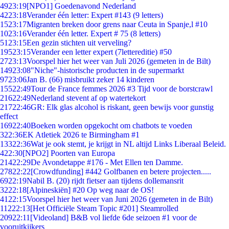
49
23:19
[NPO1] Goedenavond Nederland
42
23:18
Verander één letter: Expert #143 (9 letters)
15
23:17
Migranten breken door grens naar Ceuta in Spanje,l #10
10
23:16
Verander één letter. Expert # 75 (8 letters)
51
23:15
Een gezin stichten uit verveling?
195
23:15
Verander een letter expert (7lettereditie) #50
27
23:13
Voorspel hier het weer van Juli 2026 (gemeten in de Bilt)
149
23:08
"Niche"-historische producten in de supermarkt
97
23:06
Jan B. (66) misbruikt zeker 14 kinderen
155
22:49
Tour de France femmes 2026 #3 Tijd voor de borstcrawl
216
22:49
Nederland stevent af op watertekort
217
22:46
GR: Elk glas alcohol is riskant, geen bewijs voor gunstig
effect
169
22:40
Boeken worden opgekocht om chatbots te voeden
3
22:36
EK Atletiek 2026 te Birmingham #1
133
22:36
Wat je ook stemt, je krijgt in NL altijd Links Liberaal Beleid.
4
22:30
[NPO2] Poorten van Europa
214
22:29
De Avondetappe #176 - Met Ellen ten Damme.
278
22:22
[Crowdfunding] #442 Golfbanen en betere projecten.....
69
22:19
Nabil B. (20) rijdt fietser aan tijdens dollemansrit
32
22:18
[Alpineskiën] #20 Op weg naar de OS!
41
22:15
Voorspel hier het weer van Juni 2026 (gemeten in de Bilt)
112
22:13
[Het Officiële Steam Topic #201] Steamrolled
209
22:11
[Videoland] B&B vol liefde 6de seizoen #1 voor de
vooruitkijkers