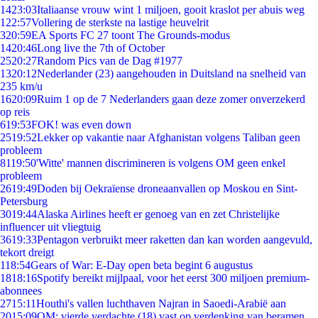
14
23:03
Italiaanse vrouw wint 1 miljoen, gooit kraslot per abuis weg
1
22:57
Vollering de sterkste na lastige heuvelrit
3
20:59
EA Sports FC 27 toont The Grounds-modus
14
20:46
Long live the 7th of October
25
20:27
Random Pics van de Dag #1977
13
20:12
Nederlander (23) aangehouden in Duitsland na snelheid van
235 km/u
16
20:09
Ruim 1 op de 7 Nederlanders gaan deze zomer onverzekerd
op reis
6
19:53
FOK! was even down
25
19:52
Lekker op vakantie naar Afghanistan volgens Taliban geen
probleem
81
19:50
'Witte' mannen discrimineren is volgens OM geen enkel
probleem
26
19:49
Doden bij Oekraïense droneaanvallen op Moskou en Sint-
Petersburg
30
19:44
Alaska Airlines heeft er genoeg van en zet Christelijke
influencer uit vliegtuig
36
19:33
Pentagon verbruikt meer raketten dan kan worden aangevuld,
tekort dreigt
1
18:54
Gears of War: E-Day open beta begint 6 augustus
18
18:16
Spotify bereikt mijlpaal, voor het eerst 300 miljoen premium-
abonnees
27
15:11
Houthi's vallen luchthaven Najran in Saoedi-Arabië aan
20
15:09
OM: vierde verdachte (18) vast op verdenking van beramen