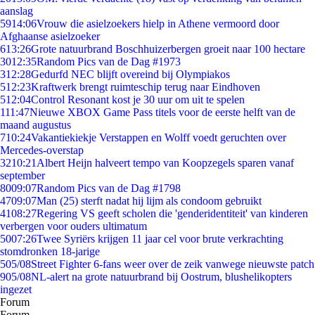
aanslag
59
14:06
Vrouw die asielzoekers hielp in Athene vermoord door
Afghaanse asielzoeker
6
13:26
Grote natuurbrand Boschhuizerbergen groeit naar 100 hectare
30
12:35
Random Pics van de Dag #1973
3
12:28
Gedurfd NEC blijft overeind bij Olympiakos
5
12:23
Kraftwerk brengt ruimteschip terug naar Eindhoven
5
12:04
Control Resonant kost je 30 uur om uit te spelen
1
11:47
Nieuwe XBOX Game Pass titels voor de eerste helft van de
maand augustus
7
10:24
Vakantiekiekje Verstappen en Wolff voedt geruchten over
Mercedes-overstap
32
10:21
Albert Heijn halveert tempo van Koopzegels sparen vanaf
september
80
09:07
Random Pics van de Dag #1798
47
09:07
Man (25) sterft nadat hij lijm als condoom gebruikt
41
08:27
Regering VS geeft scholen die 'genderidentiteit' van kinderen
verbergen voor ouders ultimatum
50
07:26
Twee Syriërs krijgen 11 jaar cel voor brute verkrachting
stomdronken 18-jarige
5
05/08
Street Fighter 6-fans weer over de zeik vanwege nieuwste patch
9
05/08
NL-alert na grote natuurbrand bij Oostrum, blushelikopters
ingezet
Forum
Forum