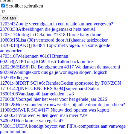
Scrollbar gebruiken
opslaan
12
03:43
Zou je vreemdgaan in een relatie kunnen vergeven?
237
03:38
Afbeeldingen die je gemaakt hebt met AI
12
03:17
Oorlog in Oekraïne #1318 Drone baby drone
106
03:15
Lisa (38) vermoord door Afghaanse asielzoeker
137
03:14
[AKQ] #3384 Topic met vragen. En soms goede
antwoorden.
47
03:10
[Wielrennen #616] Brennan!
6
02:53
[ATP Tour] #169 Tosti Tallon back on fire
12
02:36
[SBS6] De Bondgenoten #317 We dansen de macaroni
9
02:09
Woningtekort: dus ga je woningen slopen, logisch
1
02:09
Vliegen
127
01:48
[DRT SC] #6: RendacGoden sponsored by TONZON
171
01:42
[INFLUENCERS #294] supermarkt Safari
169
01:08
Vandaag 40 jaar geleden... #3
37
00:38
Voorspel hier het weer voor het gehele jaar 2026
21
00:28
Hoe veranderde rouw/verlies bij jullie door de jaren heen?
119
00:26
[WLR SC #417] Nieuw deel openen was kaputt
256
00:21
Vrouwen willen geen man meer #29
34
00:21
Hoe kom je van egels af?
75
00:13
UEFA kondigt boycot van FIFA-competities aan vanwege
plan Infantino