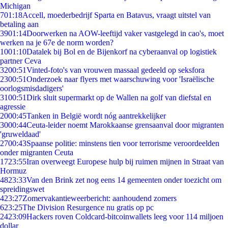
Michigan
7
01:18
Accell, moederbedrijf Sparta en Batavus, vraagt uitstel van
betaling aan
39
01:14
Doorwerken na AOW-leeftijd vaker vastgelegd in cao's, moet
werken na je 67e de norm worden?
10
01:10
Datalek bij Bol en de Bijenkorf na cyberaanval op logistiek
partner Ceva
32
00:51
Vinted-foto's van vrouwen massaal gedeeld op seksfora
23
00:51
Onderzoek naar flyers met waarschuwing voor 'Israëlische
oorlogsmisdadigers'
31
00:51
Dirk sluit supermarkt op de Wallen na golf van diefstal en
agressie
20
00:45
Tanken in België wordt nóg aantrekkelijker
30
00:44
Ceuta-leider noemt Marokkaanse grensaanval door migranten
'gruweldaad'
27
00:43
Spaanse politie: minstens tien voor terrorisme veroordeelden
onder migranten Ceuta
17
23:55
Iran overweegt Europese hulp bij ruimen mijnen in Straat van
Hormuz
48
23:33
Van den Brink zet nog eens 14 gemeenten onder toezicht om
spreidingswet
4
23:27
Zomervakantieweerbericht: aanhoudend zomers
6
23:25
The Division Resurgence nu gratis op pc
24
23:09
Hackers roven Coldcard-bitcoinwallets leeg voor 114 miljoen
dollar