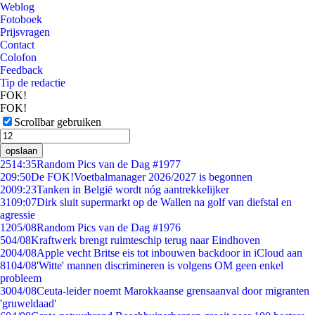
Weblog
Fotoboek
Prijsvragen
Contact
Colofon
Feedback
Tip de redactie
FOK!
FOK!
Scrollbar gebruiken
opslaan
25
14:35
Random Pics van de Dag #1977
2
09:50
De FOK!Voetbalmanager 2026/2027 is begonnen
20
09:23
Tanken in België wordt nóg aantrekkelijker
31
09:07
Dirk sluit supermarkt op de Wallen na golf van diefstal en
agressie
12
05/08
Random Pics van de Dag #1976
5
04/08
Kraftwerk brengt ruimteschip terug naar Eindhoven
20
04/08
Apple vecht Britse eis tot inbouwen backdoor in iCloud aan
81
04/08
'Witte' mannen discrimineren is volgens OM geen enkel
probleem
30
04/08
Ceuta-leider noemt Marokkaanse grensaanval door migranten
'gruweldaad'