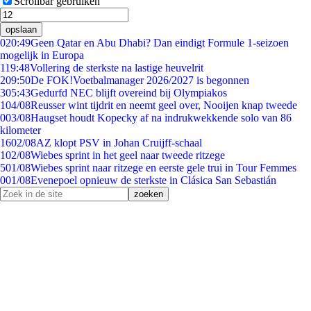
Scrollbar gebruiken
opslaan
0
20:49
Geen Qatar en Abu Dhabi? Dan eindigt Formule 1-seizoen
mogelijk in Europa
1
19:48
Vollering de sterkste na lastige heuvelrit
2
09:50
De FOK!Voetbalmanager 2026/2027 is begonnen
3
05:43
Gedurfd NEC blijft overeind bij Olympiakos
1
04/08
Reusser wint tijdrit en neemt geel over, Nooijen knap tweede
0
03/08
Haugset houdt Kopecky af na indrukwekkende solo van 86
kilometer
16
02/08
AZ klopt PSV in Johan Cruijff-schaal
1
02/08
Wiebes sprint in het geel naar tweede ritzege
5
01/08
Wiebes sprint naar ritzege en eerste gele trui in Tour Femmes
0
01/08
Evenepoel opnieuw de sterkste in Clásica San Sebastián