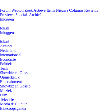
Forum
Weblog
Zoek
Actieve Items
Nieuws
Columns
Reviews
Previews
Specials
Archief
Inloggen
fok.nl
Inloggen
fok.nl
Actueel
Nederland
Internationaal
Economie
Politiek
Tech
Showbiz en Gossip
Opmerkelijk
Entertainment
Showbiz en Gossip
Muziek
Film
Televisie
Media & Cultuur
Bioscoopagenda