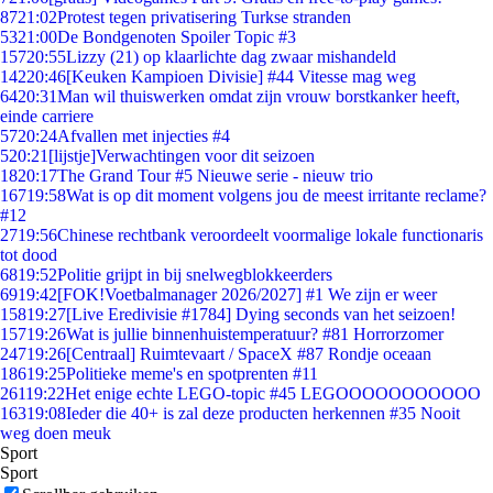
87
21:02
Protest tegen privatisering Turkse stranden
53
21:00
De Bondgenoten Spoiler Topic #3
157
20:55
Lizzy (21) op klaarlichte dag zwaar mishandeld
142
20:46
[Keuken Kampioen Divisie] #44 Vitesse mag weg
64
20:31
Man wil thuiswerken omdat zijn vrouw borstkanker heeft,
einde carriere
57
20:24
Afvallen met injecties #4
5
20:21
[lijstje]Verwachtingen voor dit seizoen
18
20:17
The Grand Tour #5 Nieuwe serie - nieuw trio
167
19:58
Wat is op dit moment volgens jou de meest irritante reclame?
#12
27
19:56
Chinese rechtbank veroordeelt voormalige lokale functionaris
tot dood
68
19:52
Politie grijpt in bij snelwegblokkeerders
69
19:42
[FOK!Voetbalmanager 2026/2027] #1 We zijn er weer
158
19:27
[Live Eredivisie #1784] Dying seconds van het seizoen!
157
19:26
Wat is jullie binnenhuistemperatuur? #81 Horrorzomer
247
19:26
[Centraal] Ruimtevaart / SpaceX #87 Rondje oceaan
186
19:25
Politieke meme's en spotprenten #11
261
19:22
Het enige echte LEGO-topic #45 LEGOOOOOOOOOOO
163
19:08
Ieder die 40+ is zal deze producten herkennen #35 Nooit
weg doen meuk
Sport
Sport