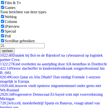
Film & Tv
Games
Toon berichten van deze types
Weblog
Column
(P)review
Special
Poll
Scrollbar gebruiken
opslaan
10
22:40
Datalek bij Bol en de Bijenkorf na cyberaanval op logistiek
partner Ceva
13
22:27
Kind overleden na aanrijding door AH-bestelbus in Dordrecht
4
22:14
Nieuw slachtoffer in kindermisbruikzaak zorgprofessional Jan
B. (66)
0
20:49
Geen Qatar en Abu Dhabi? Dan eindigt Formule 1-seizoen
mogelijk in Europa
10
20:44
Litouwen vindt opnieuw migrantentunnel onder grens met
Wit-Rusland
29
20:34
Progressieve Democraat El-Sayed wint nipt voorverkiezing
Michigan
7
20:24
Accell, moederbedrijf Sparta en Batavus, vraagt uitstel van
betaling aan