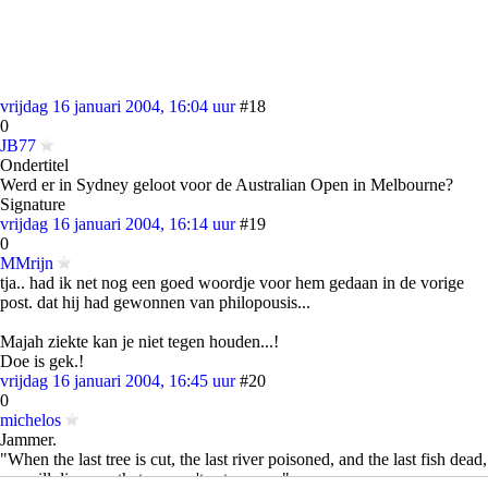
vrijdag 16 januari 2004, 16:04 uur
#18
0
JB77
Ondertitel
Werd er in Sydney geloot voor de Australian Open in Melbourne?
Signature
vrijdag 16 januari 2004, 16:14 uur
#19
0
MMrijn
tja.. had ik net nog een goed woordje voor hem gedaan in de vorige
post. dat hij had gewonnen van philopousis...
Majah ziekte kan je niet tegen houden...!
Doe is gek.!
vrijdag 16 januari 2004, 16:45 uur
#20
0
michelos
Jammer.
"When the last tree is cut, the last river poisoned, and the last fish dead,
we will discover that we can't eat money."