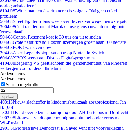
23
04/08
Onderzoek naar flyers met waarschuwing voor 'Israëlische
oorlogsmisdadigers'
81
04/08
'Witte' mannen discrimineren is volgens OM geen enkel
probleem
5
04/08
Street Fighter 6-fans weer over de zeik vanwege nieuwste patch
30
04/08
Ceuta-leider noemt Marokkaanse grensaanval door migranten
'gruweldaad'
5
04/08
Control Resonant kost je 30 uur om uit te spelen
6
04/08
Grote natuurbrand Boschhuizerbergen groeit naar 100 hectare
6
04/08
FOK! was even down
2
04/08
Apex Legends stopt vandaag op Nintendo Switch
6
04/08
XBOX werkt aan Disc to Digital-programma
41
04/08
Regering VS geeft scholen die 'genderidentiteit' van kinderen
verbergen voor ouders ultimatum
Actieve items
Actieve items
Scrollbar gebruiken
opslaan
4
03:13
Nieuw slachtoffer in kindermisbruikzaak zorgprofessional Jan
B. (66)
13
03:11
Kind overleden na aanrijding door AH-bestelbus in Dordrecht
10
02:08
Litouwen vindt opnieuw migrantentunnel onder grens met
Wit-Rusland
29
01:56
Progressieve Democraat El-Sayed wint nipt voorverkiezing