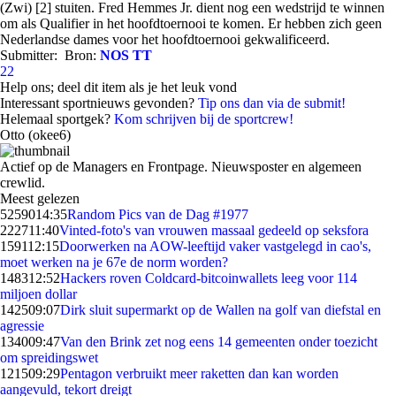
(Zwi) [2] stuiten. Fred Hemmes Jr. dient nog een wedstrijd te winnen
om als Qualifier in het hoofdtoernooi te komen. Er hebben zich geen
Nederlandse dames voor het hoofdtoernooi gekwalificeerd.
Submitter:
Bron:
NOS TT
22
Help ons; deel dit item als je het leuk vond
Interessant sportnieuws gevonden?
Tip ons dan via de submit!
Helemaal sportgek?
Kom schrijven bij de sportcrew!
Otto (okee6)
Actief op de Managers en Frontpage. Nieuwsposter en algemeen
crewlid.
Meest gelezen
52590
14:35
Random Pics van de Dag #1977
2227
11:40
Vinted-foto's van vrouwen massaal gedeeld op seksfora
1591
12:15
Doorwerken na AOW-leeftijd vaker vastgelegd in cao's,
moet werken na je 67e de norm worden?
1483
12:52
Hackers roven Coldcard-bitcoinwallets leeg voor 114
miljoen dollar
1425
09:07
Dirk sluit supermarkt op de Wallen na golf van diefstal en
agressie
1340
09:47
Van den Brink zet nog eens 14 gemeenten onder toezicht
om spreidingswet
1215
09:29
Pentagon verbruikt meer raketten dan kan worden
aangevuld, tekort dreigt