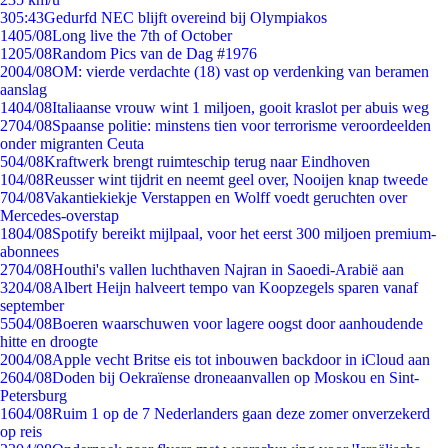
3
05:43
Gedurfd NEC blijft overeind bij Olympiakos
14
05/08
Long live the 7th of October
12
05/08
Random Pics van de Dag #1976
20
04/08
OM: vierde verdachte (18) vast op verdenking van beramen
aanslag
14
04/08
Italiaanse vrouw wint 1 miljoen, gooit kraslot per abuis weg
27
04/08
Spaanse politie: minstens tien voor terrorisme veroordeelden
onder migranten Ceuta
5
04/08
Kraftwerk brengt ruimteschip terug naar Eindhoven
1
04/08
Reusser wint tijdrit en neemt geel over, Nooijen knap tweede
7
04/08
Vakantiekiekje Verstappen en Wolff voedt geruchten over
Mercedes-overstap
18
04/08
Spotify bereikt mijlpaal, voor het eerst 300 miljoen premium-
abonnees
27
04/08
Houthi's vallen luchthaven Najran in Saoedi-Arabië aan
32
04/08
Albert Heijn halveert tempo van Koopzegels sparen vanaf
september
55
04/08
Boeren waarschuwen voor lagere oogst door aanhoudende
hitte en droogte
20
04/08
Apple vecht Britse eis tot inbouwen backdoor in iCloud aan
26
04/08
Doden bij Oekraïense droneaanvallen op Moskou en Sint-
Petersburg
16
04/08
Ruim 1 op de 7 Nederlanders gaan deze zomer onverzekerd
op reis