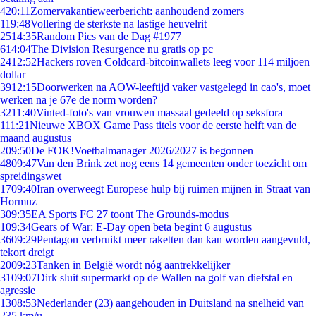
4
20:11
Zomervakantieweerbericht: aanhoudend zomers
1
19:48
Vollering de sterkste na lastige heuvelrit
25
14:35
Random Pics van de Dag #1977
6
14:04
The Division Resurgence nu gratis op pc
24
12:52
Hackers roven Coldcard-bitcoinwallets leeg voor 114 miljoen
dollar
39
12:15
Doorwerken na AOW-leeftijd vaker vastgelegd in cao's, moet
werken na je 67e de norm worden?
32
11:40
Vinted-foto's van vrouwen massaal gedeeld op seksfora
1
11:21
Nieuwe XBOX Game Pass titels voor de eerste helft van de
maand augustus
2
09:50
De FOK!Voetbalmanager 2026/2027 is begonnen
48
09:47
Van den Brink zet nog eens 14 gemeenten onder toezicht om
spreidingswet
17
09:40
Iran overweegt Europese hulp bij ruimen mijnen in Straat van
Hormuz
3
09:35
EA Sports FC 27 toont The Grounds-modus
1
09:34
Gears of War: E-Day open beta begint 6 augustus
36
09:29
Pentagon verbruikt meer raketten dan kan worden aangevuld,
tekort dreigt
20
09:23
Tanken in België wordt nóg aantrekkelijker
31
09:07
Dirk sluit supermarkt op de Wallen na golf van diefstal en
agressie
13
08:53
Nederlander (23) aangehouden in Duitsland na snelheid van
235 km/u