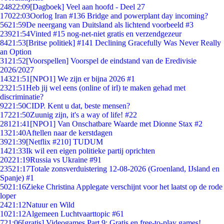
248
22:09
[Dagboek] Veel aan hoofd - Deel 27
170
22:03
Oorlog Iran #136 Bridge and powerplant day incoming?
56
21:59
De neergang van Duitsland als lichtend voorbeeld #3
239
21:54
Vinted #15 nog-net-niet gratis en verzendgezeur
84
21:53
[Britse politiek] #141 Declining Gracefully Was Never Really
an Option
31
21:52
[Voorspellen] Voorspel de eindstand van de Eredivisie
2026/2027
143
21:51
[NPO1] We zijn er bijna 2026 #1
23
21:51
Heb jij wel eens (online of irl) te maken gehad met
discriminatie?
92
21:50
CIDP. Kent u dat, beste mensen?
172
21:50
Zuunig zijn, it's a way of life! #22
281
21:41
[NPO1] Van Onschatbare Waarde met Dionne Stax #2
13
21:40
Aftellen naar de kerstdagen
39
21:39
[Netflix #210] TUDUM
14
21:33
Ik wil een eigen politieke partij oprichten
202
21:19
Russia vs Ukraine #91
235
21:17
Totale zonsverduistering 12-08-2026 (Groenland, IJsland en
Spanje) #1
50
21:16
Zieke Christina Applegate verschijnt voor het laatst op de rode
loper
24
21:12
Natuur en Wild
10
21:12
Algemeen Luchtvaarttopic #61
7
21:06
[gratis] Videogames Part 9: Gratis en free-to-play games!