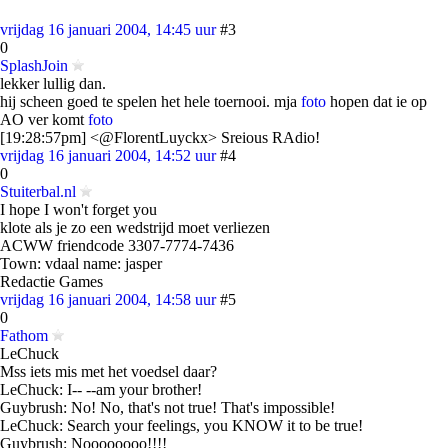
vrijdag 16 januari 2004, 14:45 uur
#3
0
SplashJoin
lekker lullig dan.
hij scheen goed te spelen het hele toernooi. mja
foto
hopen dat ie op
AO ver komt
foto
[19:28:57pm] <@FlorentLuyckx> Sreious RAdio!
vrijdag 16 januari 2004, 14:52 uur
#4
0
Stuiterbal.nl
I hope I won't forget you
klote als je zo een wedstrijd moet verliezen
ACWW friendcode 3307-7774-7436
Town: vdaal name: jasper
Redactie Games
vrijdag 16 januari 2004, 14:58 uur
#5
0
Fathom
LeChuck
Mss iets mis met het voedsel daar?
LeChuck: I-- --am your brother!
Guybrush: No! No, that's not true! That's impossible!
LeChuck: Search your feelings, you KNOW it to be true!
Guybrush: Noooooooo!!!!