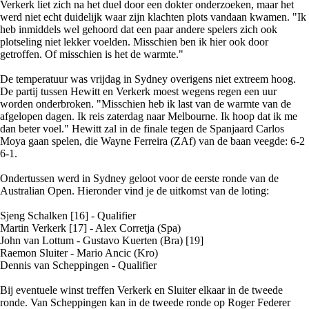
Verkerk liet zich na het duel door een dokter onderzoeken, maar het
werd niet echt duidelijk waar zijn klachten plots vandaan kwamen. "Ik
heb inmiddels wel gehoord dat een paar andere spelers zich ook
plotseling niet lekker voelden. Misschien ben ik hier ook door
getroffen. Of misschien is het de warmte."
De temperatuur was vrijdag in Sydney overigens niet extreem hoog.
De partij tussen Hewitt en Verkerk moest wegens regen een uur
worden onderbroken. "Misschien heb ik last van de warmte van de
afgelopen dagen. Ik reis zaterdag naar Melbourne. Ik hoop dat ik me
dan beter voel." Hewitt zal in de finale tegen de Spanjaard Carlos
Moya gaan spelen, die Wayne Ferreira (ZAf) van de baan veegde: 6-2
6-1.
Ondertussen werd in Sydney geloot voor de eerste ronde van de
Australian Open. Hieronder vind je de uitkomst van de loting:
Sjeng Schalken [16] - Qualifier
Martin Verkerk [17] - Alex Corretja (Spa)
John van Lottum - Gustavo Kuerten (Bra) [19]
Raemon Sluiter - Mario Ancic (Kro)
Dennis van Scheppingen - Qualifier
Bij eventuele winst treffen Verkerk en Sluiter elkaar in de tweede
ronde. Van Scheppingen kan in de tweede ronde op Roger Federer