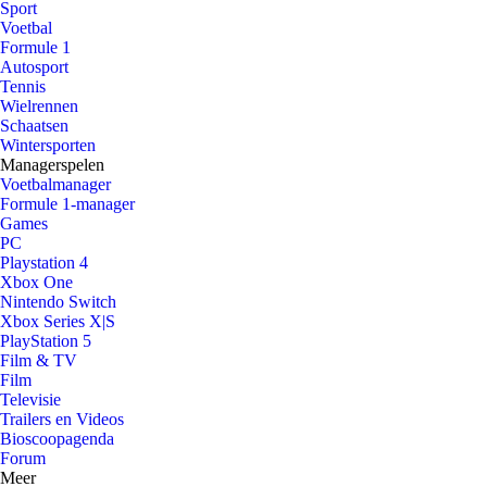
Sport
Voetbal
Formule 1
Autosport
Tennis
Wielrennen
Schaatsen
Wintersporten
Managerspelen
Voetbalmanager
Formule 1-manager
Games
PC
Playstation 4
Xbox One
Nintendo Switch
Xbox Series X|S
PlayStation 5
Film & TV
Film
Televisie
Trailers en Videos
Bioscoopagenda
Forum
Meer