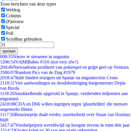
Toon berichten van deze types
Weblog
Column
(P)review
Special
Poll
Scrollbar gebruiken
opslaan
0
08:35
Nieuw te streamen in augustus
12
06:54
VrijMiBabes #316 (not very sfw!)
2
04:46
Niewiadoma profiteert van pokerspel en grijpt geel op Ventoux
35
00:07
Random Pics van de Dag #1979
20
18:47
Italië hindert reizigers uit Spanje na migratiecrisis Ceuta
21
18:31
Vier aanhoudingen na doodsbedreiging burgemeester Depla
van Breda
11
18:26
Smokkelbende opgerold in Spanje, verdienden miljoenen aan
migranten
24
18:08
CDA en D66 willen ingrijpen tegen 'gluurbrillen' die mensen
ongemerkt filmen
11
17:56
Benzineprijs daalt verder, onzekerheid over Straat van Hormuz
blijft
34
17:47
Voedselprijzen wereldwijd op hoogste niveau in ruim drie jaar
23
14:33
Quake krijgt na 30 jaar een gratis uitbreiding