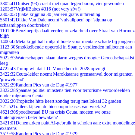
38
05:41
Duitser (93) crasht met quad tegen boom, vier gewonden
12
03:57
VrijMiBabes #316 (not very sfw!)
23
03:02
Quake krijgt na 30 jaar een gratis uitbreiding
55
01:42
Dikke Van Dale neemt 'vulvalippen' op: 'stigma op
schaamlippen doorbreken'
11
01:06
Benzineprijs daalt verder, onzekerheid over Straat van Hormuz
blijft
14
00:42
Meta krijgt half miljard boete voor mentale schade bij jongeren
11
23:30
Smokkelbende opgerold in Spanje, verdienden miljoenen aan
migranten
59
22:53
Waterschappen slaan alarm wegens droogte: Gereedschapskist
leeg
47
22:43
Trump wil dat J.D. Vance hem in 2028 opvolgt
34
22:32
Ceuta-leider noemt Marokkaanse grensaanval door migranten
'gruweldaad'
38
22:29
Random Pics van de Dag #1977
38
22:28
Spaanse politie: minstens tien voor terrorisme veroordeelden
onder migranten Ceuta
30
22:20
Tropische hitte keert zondag terug met lokaal 32 graden
7
21:52
Trailers kijken: de bioscoopreleases van week 32
46
21:30
Spoedberaad EU na crisis Ceuta, moeten we onze
buitengrenzen beter bewaken?
24
21:01
Denemarken pakt AI-gebruik in scholen aan: extra mondelinge
examens
35
19:58
Random Pics van de Dag #1979