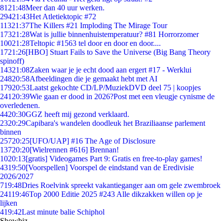
81
21:48
Meer dan 40 uur werken.
294
21:43
Het Atletiektopic #72
113
21:37
The Killers #21 Imploding The Mirage Tour
173
21:28
Wat is jullie binnenhuistemperatuur? #81 Horrorzomer
100
21:28
Teltopic #1563 tel door en door en door....
17
21:26
[HBO] Stuart Fails to Save the Universe (Big Bang Theory
spinoff)
143
21:08
Zaken waar je je echt dood aan ergert #17 - Werklui
248
20:58
Afbeeldingen die je gemaakt hebt met AI
179
20:53
Laatst gekochte CD/LP/MuziekDVD deel 75 | koopjes
241
20:39
Wie gaan er dood in 2026?Post met een vleugje cynisme de
overledenen.
44
20:30
GGZ heeft mij gezond verklaard.
23
20:29
Capibara's wandelen doodleuk het Braziliaanse parlement
binnen
257
20:25
[UFO/UAP] #16 The Age of Disclosure
137
20:20
[Wielrennen #616] Brennan!
10
20:13
[gratis] Videogames Part 9: Gratis en free-to-play games!
43
19:50
[Voorspellen] Voorspel de eindstand van de Eredivisie
2026/2027
7
19:48
Dries Roelvink spreekt vakantieganger aan om gele zwembroek
241
19:46
Top 2000 Editie 2025 #243 Alle dikzakken willen op je
lijken
4
19:42
Last minute balie Schiphol
Showbiz