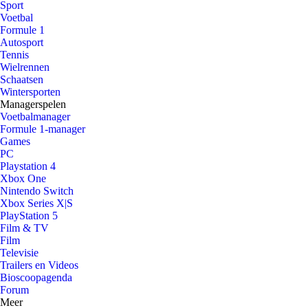
Sport
Voetbal
Formule 1
Autosport
Tennis
Wielrennen
Schaatsen
Wintersporten
Managerspelen
Voetbalmanager
Formule 1-manager
Games
PC
Playstation 4
Xbox One
Nintendo Switch
Xbox Series X|S
PlayStation 5
Film & TV
Film
Televisie
Trailers en Videos
Bioscoopagenda
Forum
Meer