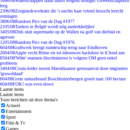
59
06/08
Waterschappen slaan alarm wegens droogte: Gereedschapskist
leeg
23
06/08
Zorgmedewerkster die 's nachts haar vriend bezocht terecht
ontslagen
38
06/08
Random Pics van de Dag #1977
21
05/08
Tanken in België wordt nóg aantrekkelijker
34
05/08
Dirk sluit supermarkt op de Wallen na golf van diefstal en
agressie
12
05/08
Random Pics van de Dag #1976
6
04/08
Kraftwerk brengt ruimteschip terug naar Eindhoven
20
04/08
Apple vecht Britse eis tot inbouwen backdoor in iCloud aan
85
04/08
'Witte' mannen discrimineren is volgens OM geen enkel
probleem
34
04/08
Ceuta-leider noemt Marokkaanse grensaanval door migranten
'gruweldaad'
6
04/08
Grote natuurbrand Boschhuizerbergen groeit naar 100 hectare
6
04/08
FOK! was even down
Laatste items
Laatste items
Toon berichten uit deze thema's
Actueel
Entertainment
Sport
Film & Tv
Games