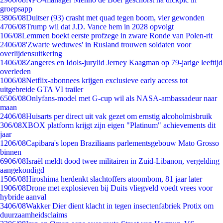
groepsapp
38
06/08
Duitser (93) crasht met quad tegen boom, vier gewonden
47
06/08
Trump wil dat J.D. Vance hem in 2028 opvolgt
1
06/08
Lemmen boekt eerste profzege in zware Ronde van Polen-rit
24
06/08
'Zwarte weduwes' in Rusland trouwen soldaten voor
overlijdensuitkering
14
06/08
Zangeres en Idols-jurylid Jerney Kaagman op 79-jarige leeftijd
overleden
10
06/08
Netflix-abonnees krijgen exclusieve early access tot
uitgebreide GTA VI trailer
65
06/08
Onlyfans-model met G-cup wil als NASA-ambassadeur naar
maan
24
06/08
Huisarts per direct uit vak gezet om ernstig alcoholmisbruik
3
06/08
XBOX platform krijgt zijn eigen "Platinum" achievements dit
jaar
12
06/08
Capibara's lopen Braziliaans parlementsgebouw Mato Grosso
binnen
69
06/08
Israël meldt dood twee militairen in Zuid-Libanon, vergelding
aangekondigd
15
06/08
Hiroshima herdenkt slachtoffers atoombom, 81 jaar later
19
06/08
Drone met explosieven bij Duits vliegveld voedt vrees voor
hybride aanval
34
06/08
Wakker Dier dient klacht in tegen insectenfabriek Protix om
duurzaamheidsclaims