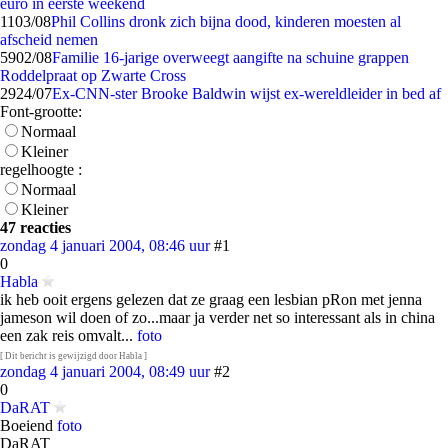
euro in eerste weekend
11
03/08
Phil Collins dronk zich bijna dood, kinderen moesten al
afscheid nemen
59
02/08
Familie 16-jarige overweegt aangifte na schuine grappen
Roddelpraat op Zwarte Cross
29
24/07
Ex-CNN-ster Brooke Baldwin wijst ex-wereldleider in bed af
Font-grootte:
Normaal
Kleiner
regelhoogte :
Normaal
Kleiner
47 reacties
zondag 4 januari 2004, 08:46 uur
#1
0
Habla
ik heb ooit ergens gelezen dat ze graag een lesbian pRon met jenna
jameson wil doen of zo...maar ja verder net so interessant als in china
een zak reis omvalt...
foto
[ Dit bericht is gewijzigd door Habla ]
zondag 4 januari 2004, 08:49 uur
#2
0
DaRAT
Boeiend
foto
DaRAT