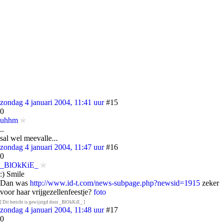
zondag 4 januari 2004, 11:41 uur
#15
0
uhhm
..
sal wel meevalle...
zondag 4 januari 2004, 11:47 uur
#16
0
_BlOkKiE_
:) Smile
Dan was
http://www.id-t.com/news-subpage.php?newsid=1915
zeker
voor haar vrijgezellenfeestje?
foto
[ Dit bericht is gewijzigd door _BlOkKiE_ ]
zondag 4 januari 2004, 11:48 uur
#17
0