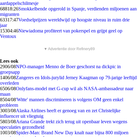
aardappelschilmesje
688
18:26
Smokkelbende opgerold in Spanje, verdienden miljoenen aan
migranten
633
17:47
Voedselprijzen wereldwijd op hoogste niveau in ruim drie
jaar
153
04:46
Niewiadoma profiteert van pokerspel en grijpt geel op
Ventoux
▼ Advertentie door Refinery89
Lees ook
29
06/08
NPO-manager Menno de Boer geschorst na dickpic in
groepsapp
14
06/08
Zangeres en Idols-jurylid Jerney Kaagman op 79-jarige leeftijd
overleden
65
06/08
Onlyfans-model met G-cup wil als NASA-ambassadeur naar
maan
85
04/08
'Witte' mannen discrimineren is volgens OM geen enkel
probleem
30
03/08
Alaska Airlines heeft er genoeg van en zet Christelijke
influencer uit vliegtuig
58
03/08
Ariana Grande trekt zich terug uit openbaar leven wegens
speculaties gezondheid
10
03/08
Spider-Man: Brand New Day knalt naar bijna 800 miljoen