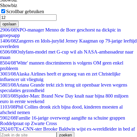
Showbiz
Scrollbar gebruiken
opslaan
29
06/08
NPO-manager Menno de Boer geschorst na dickpic in
groepsapp
14
06/08
Zangeres en Idols-jurylid Jerney Kaagman op 79-jarige leeftijd
overleden
65
06/08
Onlyfans-model met G-cup wil als NASA-ambassadeur naar
maan
85
04/08
'Witte' mannen discrimineren is volgens OM geen enkel
probleem
30
03/08
Alaska Airlines heeft er genoeg van en zet Christelijke
influencer uit vliegtuig
58
03/08
Ariana Grande trekt zich terug uit openbaar leven wegens
speculaties gezondheid
10
03/08
Spider-Man: Brand New Day knalt naar bijna 800 miljoen
euro in eerste weekend
11
03/08
Phil Collins dronk zich bijna dood, kinderen moesten al
afscheid nemen
59
02/08
Familie 16-jarige overweegt aangifte na schuine grappen
Roddelpraat op Zwarte Cross
29
24/07
Ex-CNN-ster Brooke Baldwin wijst ex-wereldleider in bed af