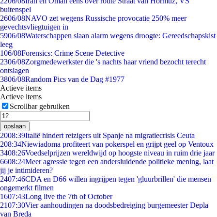
22
06/08
Iran en Oman eens over route Straat van Hormuz, VS
buitenspel
26
06/08
NAVO zet wegens Russische provocatie 250% meer
gevechtsvliegtuigen in
59
06/08
Waterschappen slaan alarm wegens droogte: Gereedschapskist
leeg
1
06/08
Forensics: Crime Scene Detective
23
06/08
Zorgmedewerkster die 's nachts haar vriend bezocht terecht
ontslagen
38
06/08
Random Pics van de Dag #1977
Actieve items
Actieve items
Scrollbar gebruiken
opslaan
20
08:39
Italië hindert reizigers uit Spanje na migratiecrisis Ceuta
2
08:34
Niewiadoma profiteert van pokerspel en grijpt geel op Ventoux
34
08:26
Voedselprijzen wereldwijd op hoogste niveau in ruim drie jaar
66
08:24
Meer agressie tegen een andersluidende politieke mening, laat
jij je intimideren?
24
07:46
CDA en D66 willen ingrijpen tegen 'gluurbrillen' die mensen
ongemerkt filmen
16
07:43
Long live the 7th of October
21
07:30
Vier aanhoudingen na doodsbedreiging burgemeester Depla
van Breda