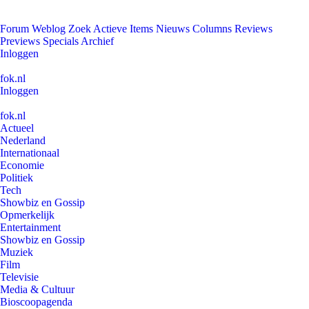
Forum
Weblog
Zoek
Actieve Items
Nieuws
Columns
Reviews
Previews
Specials
Archief
Inloggen
fok.nl
Inloggen
fok.nl
Actueel
Nederland
Internationaal
Economie
Politiek
Tech
Showbiz en Gossip
Opmerkelijk
Entertainment
Showbiz en Gossip
Muziek
Film
Televisie
Media & Cultuur
Bioscoopagenda