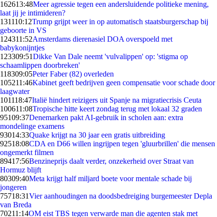
1626
13:48
Meer agressie tegen een andersluidende politieke mening,
laat jij je intimideren?
1311
10:12
Trump grijpt weer in op automatisch staatsburgerschap bij
geboorte in VS
1243
11:52
Amsterdams dierenasiel DOA overspoeld met
babykonijntjes
1233
09:51
Dikke Van Dale neemt 'vulvalippen' op: 'stigma op
schaamlippen doorbreken'
1183
09:05
Peter Faber (82) overleden
1052
11:46
Kabinet geeft bedrijven geen compensatie voor schade door
laagwater
1011
18:47
Italië hindert reizigers uit Spanje na migratiecrisis Ceuta
1006
11:08
Tropische hitte keert zondag terug met lokaal 32 graden
951
09:37
Denemarken pakt AI-gebruik in scholen aan: extra
mondelinge examens
930
14:33
Quake krijgt na 30 jaar een gratis uitbreiding
925
18:08
CDA en D66 willen ingrijpen tegen 'gluurbrillen' die mensen
ongemerkt filmen
894
17:56
Benzineprijs daalt verder, onzekerheid over Straat van
Hormuz blijft
803
09:40
Meta krijgt half miljard boete voor mentale schade bij
jongeren
757
18:31
Vier aanhoudingen na doodsbedreiging burgemeester Depla
van Breda
702
11:14
OM eist TBS tegen verwarde man die agenten stak met