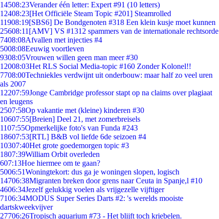
145
08:23
Verander één letter: Expert #91 (10 letters)
124
08:23
[Het Officiële Steam Topic #201] Steamrolled
119
08:19
[SBS6] De Bondgenoten #318 Een klein kusje moet kunnen
256
08:11
[AMV] VS #1312 spammers van de internationale rechtsorde
74
08:08
Afvallen met injecties #4
50
08:08
Eeuwig voortleven
93
08:05
Vrouwen willen geen man meer #30
120
08:03
Het RLS Social Media-topic #160 Zonder Kolonel!!
77
08:00
Techniekles verdwijnt uit onderbouw: maar half zo veel uren
als 2007
122
07:59
Jonge Cambridge professor stapt op na claims over plagiaat
en leugens
25
07:58
Op vakantie met (kleine) kinderen #30
106
07:55
[Breien] Deel 21, met zomerbreisels
11
07:55
Opmerkelijke foto's van Funda #243
186
07:53
[RTL] B&B vol liefde 6de seizoen #4
103
07:40
Het grote goedemorgen topic #3
18
07:39
William Orbit overleden
6
07:13
Hoe hiermee om te gaan?
50
06:51
Woningtekort: dus ga je woningen slopen, logisch
147
06:38
Migranten breken door grens naar Ceuta in Spanje,l #10
46
06:34
Jezelf gelukkig voelen als vrijgezelle vijftiger
71
06:34
MODUS Super Series Darts #2: 's werelds mooiste
dartskweekvijver
277
06:26
Tropisch aquarium #73 - Het blijft toch kriebelen.