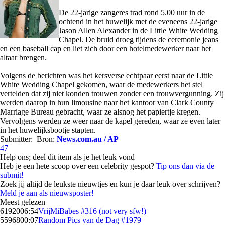
De 22-jarige zangeres trad rond 5.00 uur in de
ochtend in het huwelijk met de eveneens 22-jarige
Jason Allen Alexander in de Little White Wedding
Chapel. De bruid droeg tijdens de ceremonie jeans
en een baseball cap en liet zich door een hotelmedewerker naar het
altaar brengen.
Volgens de berichten was het kersverse echtpaar eerst naar de Little
White Wedding Chapel gekomen, waar de medewerkers het stel
vertelden dat zij niet konden trouwen zonder een trouwvergunning. Zij
werden daarop in hun limousine naar het kantoor van Clark County
Marriage Bureau gebracht, waar ze alsnog het papiertje kregen.
Vervolgens werden ze weer naar de kapel gereden, waar ze even later
in het huwelijksbootje stapten.
Submitter:
Bron:
News.com.au / AP
47
Help ons; deel dit item als je het leuk vond
Heb je een hete scoop over een celebrity gespot?
Tip ons dan via de
submit!
Zoek jij altijd de leukste nieuwtjes en kun je daar leuk over schrijven?
Meld je aan als nieuwsposter!
Meest gelezen
61920
06:54
VrijMiBabes #316 (not very sfw!)
55968
00:07
Random Pics van de Dag #1979