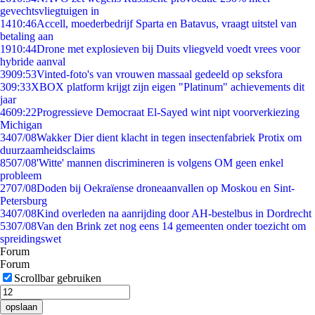
gevechtsvliegtuigen in
14
10:46
Accell, moederbedrijf Sparta en Batavus, vraagt uitstel van
betaling aan
19
10:44
Drone met explosieven bij Duits vliegveld voedt vrees voor
hybride aanval
39
09:53
Vinted-foto's van vrouwen massaal gedeeld op seksfora
3
09:33
XBOX platform krijgt zijn eigen "Platinum" achievements dit
jaar
46
09:22
Progressieve Democraat El-Sayed wint nipt voorverkiezing
Michigan
34
07/08
Wakker Dier dient klacht in tegen insectenfabriek Protix om
duurzaamheidsclaims
85
07/08
'Witte' mannen discrimineren is volgens OM geen enkel
probleem
27
07/08
Doden bij Oekraïense droneaanvallen op Moskou en Sint-
Petersburg
34
07/08
Kind overleden na aanrijding door AH-bestelbus in Dordrecht
53
07/08
Van den Brink zet nog eens 14 gemeenten onder toezicht om
spreidingswet
Forum
Forum
Scrollbar gebruiken
opslaan