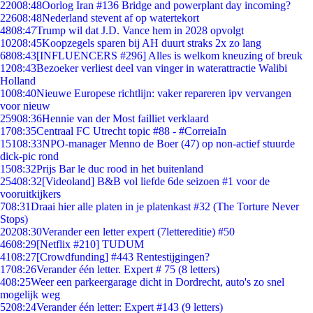
220
08:48
Oorlog Iran #136 Bridge and powerplant day incoming?
226
08:48
Nederland stevent af op watertekort
48
08:47
Trump wil dat J.D. Vance hem in 2028 opvolgt
102
08:45
Koopzegels sparen bij AH duurt straks 2x zo lang
68
08:43
[INFLUENCERS #296] Alles is welkom kneuzing of breuk
12
08:43
Bezoeker verliest deel van vinger in waterattractie Walibi
Holland
10
08:40
Nieuwe Europese richtlijn: vaker repareren ipv vervangen
voor nieuw
259
08:36
Hennie van der Most failliet verklaard
17
08:35
Centraal FC Utrecht topic #88 - #CorreiaIn
151
08:33
NPO-manager Menno de Boer (47) op non-actief stuurde
dick-pic rond
15
08:32
Prijs Bar le duc rood in het buitenland
254
08:32
[Videoland] B&B vol liefde 6de seizoen #1 voor de
vooruitkijkers
7
08:31
Draai hier alle platen in je platenkast #32 (The Torture Never
Stops)
202
08:30
Verander een letter expert (7lettereditie) #50
46
08:29
[Netflix #210] TUDUM
41
08:27
[Crowdfunding] #443 Rentestijgingen?
17
08:26
Verander één letter. Expert # 75 (8 letters)
4
08:25
Weer een parkeergarage dicht in Dordrecht, auto's zo snel
mogelijk weg
52
08:24
Verander één letter: Expert #143 (9 letters)