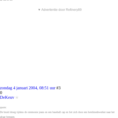
▼ Advertentie door Refinery89
zondag 4 januari 2004, 08:51 uur
#3
0
DeKeuv
quote:
De bruid droeg tijdens de ceremonie jeans en een baseball cap en liet zich door een hotelmedewerker naar het
altaar brengen.