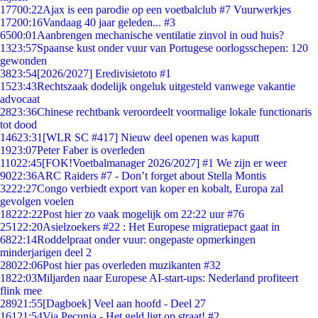
177
00:22
Ajax is een parodie op een voetbalclub #7 Vuurwerkjes
172
00:16
Vandaag 40 jaar geleden... #3
65
00:01
Aanbrengen mechanische ventilatie zinvol in oud huis?
13
23:57
Spaanse kust onder vuur van Portugese oorlogsschepen: 120
gewonden
38
23:54
[2026/2027] Eredivisietoto #1
15
23:43
Rechtszaak dodelijk ongeluk uitgesteld vanwege vakantie
advocaat
28
23:36
Chinese rechtbank veroordeelt voormalige lokale functionaris
tot dood
146
23:31
[WLR SC #417] Nieuw deel openen was kaputt
19
23:07
Peter Faber is overleden
110
22:45
[FOK!Voetbalmanager 2026/2027] #1 We zijn er weer
90
22:36
ARC Raiders #7 - Don’t forget about Stella Montis
32
22:27
Congo verbiedt export van koper en kobalt, Europa zal
gevolgen voelen
182
22:22
Post hier zo vaak mogelijk om 22:22 uur #76
251
22:20
Asielzoekers #22 : Het Europese migratiepact gaat in
68
22:14
Roddelpraat onder vuur: ongepaste opmerkingen
minderjarigen deel 2
280
22:06
Post hier pas overleden muzikanten #32
18
22:03
Miljarden naar Europese AI-start-ups: Nederland profiteert
flink mee
289
21:55
[Dagboek] Veel aan hoofd - Deel 27
161
21:54
Via Pecunia - Het geld ligt op straat! #2