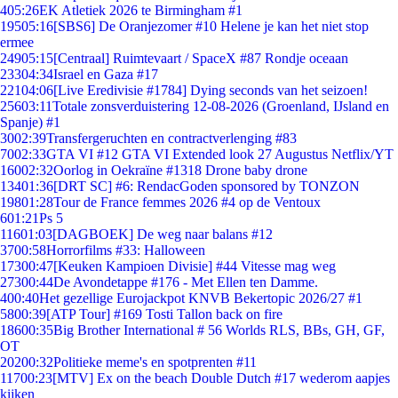
4
05:26
EK Atletiek 2026 te Birmingham #1
195
05:16
[SBS6] De Oranjezomer #10 Helene je kan het niet stop
ermee
249
05:15
[Centraal] Ruimtevaart / SpaceX #87 Rondje oceaan
233
04:34
Israel en Gaza #17
221
04:06
[Live Eredivisie #1784] Dying seconds van het seizoen!
256
03:11
Totale zonsverduistering 12-08-2026 (Groenland, IJsland en
Spanje) #1
30
02:39
Transfergeruchten en contractverlenging #83
70
02:33
GTA VI #12 GTA VI Extended look 27 Augustus Netflix/YT
160
02:32
Oorlog in Oekraïne #1318 Drone baby drone
134
01:36
[DRT SC] #6: RendacGoden sponsored by TONZON
198
01:28
Tour de France femmes 2026 #4 op de Ventoux
6
01:21
Ps 5
116
01:03
[DAGBOEK] De weg naar balans #12
37
00:58
Horrorfilms #33: Halloween
173
00:47
[Keuken Kampioen Divisie] #44 Vitesse mag weg
273
00:44
De Avondetappe #176 - Met Ellen ten Damme.
4
00:40
Het gezellige Eurojackpot KNVB Bekertopic 2026/27 #1
58
00:39
[ATP Tour] #169 Tosti Tallon back on fire
186
00:35
Big Brother International # 56 Worlds RLS, BBs, GH, GF,
OT
202
00:32
Politieke meme's en spotprenten #11
117
00:23
[MTV] Ex on the beach Double Dutch #17 wederom aapjes
kijken