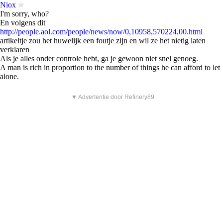
Niox
I'm sorry, who?
En volgens dit
http://people.aol.com/people/news/now/0,10958,570224,00.html
artikeltje zou het huwelijk een foutje zijn en wil ze het nietig laten
verklaren
Als je alles onder controle hebt, ga je gewoon niet snel genoeg.
A man is rich in proportion to the number of things he can afford to let
alone.
▼ Advertentie door Refinery89