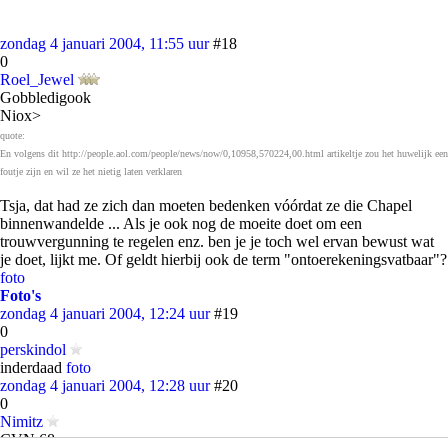
zondag 4 januari 2004, 11:55 uur
#18
0
Roel_Jewel
Gobbledigook
Niox>
quote:
En volgens dit http://people.aol.com/people/news/now/0,10958,570224,00.html artikeltje zou het huwelijk een
foutje zijn en wil ze het nietig laten verklaren
Tsja, dat had ze zich dan moeten bedenken vóórdat ze die Chapel
binnenwandelde ... Als je ook nog de moeite doet om een
trouwvergunning te regelen enz. ben je je toch wel ervan bewust wat
je doet, lijkt me. Of geldt hierbij ook de term "ontoerekeningsvatbaar"?
foto
Foto's
zondag 4 januari 2004, 12:24 uur
#19
0
perskindol
inderdaad
foto
zondag 4 januari 2004, 12:28 uur
#20
0
Nimitz
CVN 68