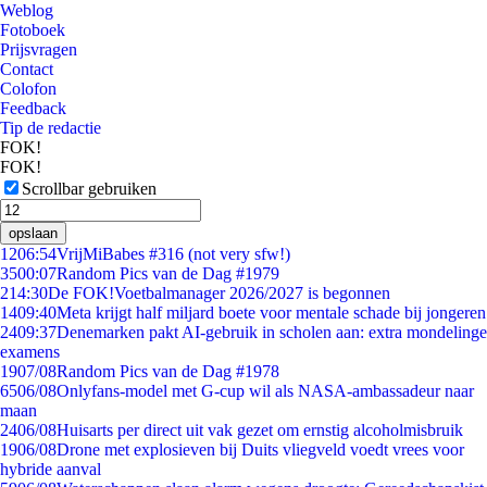
Weblog
Fotoboek
Prijsvragen
Contact
Colofon
Feedback
Tip de redactie
FOK!
FOK!
Scrollbar gebruiken
opslaan
12
06:54
VrijMiBabes #316 (not very sfw!)
35
00:07
Random Pics van de Dag #1979
2
14:30
De FOK!Voetbalmanager 2026/2027 is begonnen
14
09:40
Meta krijgt half miljard boete voor mentale schade bij jongeren
24
09:37
Denemarken pakt AI-gebruik in scholen aan: extra mondelinge
examens
19
07/08
Random Pics van de Dag #1978
65
06/08
Onlyfans-model met G-cup wil als NASA-ambassadeur naar
maan
24
06/08
Huisarts per direct uit vak gezet om ernstig alcoholmisbruik
19
06/08
Drone met explosieven bij Duits vliegveld voedt vrees voor
hybride aanval