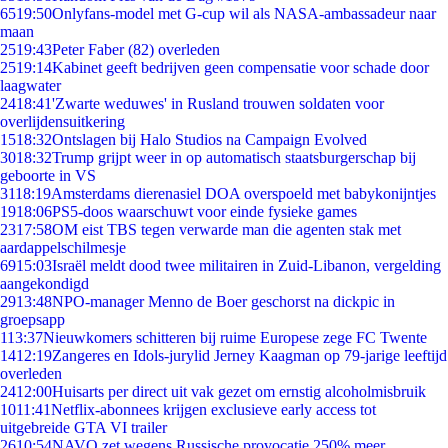
65
19:50
Onlyfans-model met G-cup wil als NASA-ambassadeur naar
maan
25
19:43
Peter Faber (82) overleden
25
19:14
Kabinet geeft bedrijven geen compensatie voor schade door
laagwater
24
18:41
'Zwarte weduwes' in Rusland trouwen soldaten voor
overlijdensuitkering
15
18:32
Ontslagen bij Halo Studios na Campaign Evolved
30
18:32
Trump grijpt weer in op automatisch staatsburgerschap bij
geboorte in VS
31
18:19
Amsterdams dierenasiel DOA overspoeld met babykonijntjes
19
18:06
PS5-doos waarschuwt voor einde fysieke games
23
17:58
OM eist TBS tegen verwarde man die agenten stak met
aardappelschilmesje
69
15:03
Israël meldt dood twee militairen in Zuid-Libanon, vergelding
aangekondigd
29
13:48
NPO-manager Menno de Boer geschorst na dickpic in
groepsapp
1
13:37
Nieuwkomers schitteren bij ruime Europese zege FC Twente
14
12:19
Zangeres en Idols-jurylid Jerney Kaagman op 79-jarige leeftijd
overleden
24
12:00
Huisarts per direct uit vak gezet om ernstig alcoholmisbruik
10
11:41
Netflix-abonnees krijgen exclusieve early access tot
uitgebreide GTA VI trailer
26
10:54
NAVO zet wegens Russische provocatie 250% meer