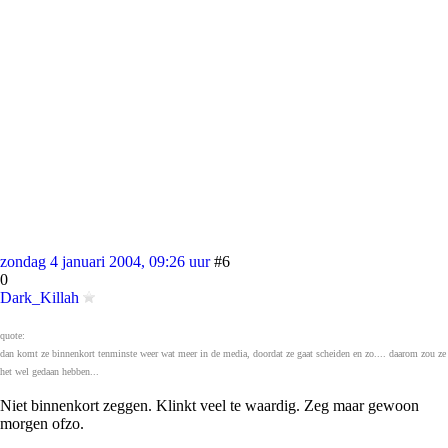
zondag 4 januari 2004, 09:26 uur
#6
0
Dark_Killah
quote:
dan komt ze binnenkort tenminste weer wat meer in de media, doordat ze gaat scheiden en zo.... daarom zou ze
het wel gedaan hebben...
Niet binnenkort zeggen. Klinkt veel te waardig. Zeg maar gewoon
morgen ofzo.