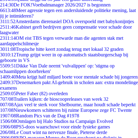
2
14:30
De FOK!Voetbalmanager 2026/2027 is begonnen
66
13:48
Meer agressie tegen een andersluidende politieke mening, laat
jij je intimideren?
31
11:52
Amsterdams dierenasiel DOA overspoeld met babykonijntjes
25
11:46
Kabinet geeft bedrijven geen compensatie voor schade door
laagwater
23
11:14
OM eist TBS tegen verwarde man die agenten stak met
aardappelschilmesje
30
11:08
Tropische hitte keert zondag terug met lokaal 32 graden
30
10:12
Trump grijpt weer in op automatisch staatsburgerschap bij
geboorte in VS
55
09:51
Dikke Van Dale neemt 'vulvalippen' op: 'stigma op
schaamlippen doorbreken'
14
09:40
Meta krijgt half miljard boete voor mentale schade bij jongeren
24
09:37
Denemarken pakt AI-gebruik in scholen aan: extra mondelinge
examens
25
09:05
Peter Faber (82) overleden
7
07/08
Trailers kijken: de bioscoopreleases van week 32
0
07/08
Ajax veel te sterk voor Shelbourne, maar houdt schade beperkt
1
07/08
Nieuwkomers schitteren bij ruime Europese zege FC Twente
19
07/08
Random Pics van de Dag #1978
15
06/08
Ontslagen bij Halo Studios na Campaign Evolved
19
06/08
PS5-doos waarschuwt voor einde fysieke games
2
06/08
Le Court wint na nerveuze finale, Pieterse derde
29
06/08
NPO-manager Menno de Boer geschorst na dickpic in