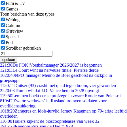
Film & Tv
Games
Toon berichten van deze types
Weblog
Column
(P)review
Special
Poll
Scrollbar gebruiken
opslaan
2
21:30
De FOK!Voetbalmanager 2026/2027 is begonnen
1
21:03
Le Court wint na nerveuze finale, Pieterse derde
10
20:40
NPO-manager Menno de Boer geschorst na dickpic in
groepsapp
11
20:11
Duitser (93) crasht met quad tegen boom, vier gewonden
22
20:03
Trump wil dat J.D. Vance hem in 2028 opvolgt
1
19:50
Lemmen boekt eerste profzege in zware Ronde van Polen-rit
8
19:42
'Zwarte weduwes' in Rusland trouwen soldaten voor
overlijdensuitkering
10
18:20
Zangeres en Idols-jurylid Jerney Kaagman op 79-jarige leeftijd
overleden
1
16:00
Trailers kijken: de bioscoopreleases van week 32
19
15:23
Random Pics van de Dag #1978