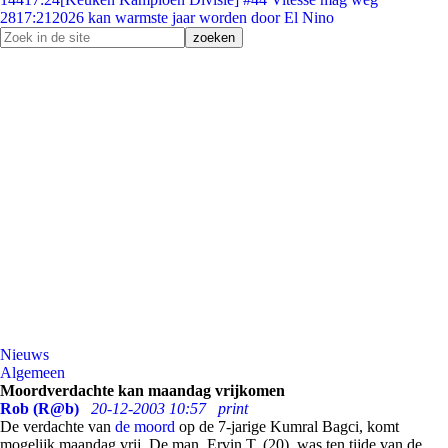
28
17:21
2026 kan warmste jaar worden door El Nino
Nieuws
Algemeen
Moordverdachte kan maandag vrijkomen
Rob (R@b)
20-12-2003 10:57
print
De verdachte van
de moord
op de 7-jarige Kumral Bagci, komt
mogelijk maandag vrij. De man, Ervin T. (20), was ten tijde van de