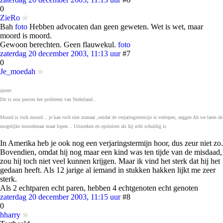
0
ZieRo
Bah
foto
Hebben advocaten dan geen geweten. Wet is wet, maar
moord is moord.
Gewoon berechten. Geen flauwekul.
foto
zaterdag 20 december 2003, 11:13 uur
#7
0
Je_moedah
quote:
Dit is nou precies het probleem van Nederland..
Moord is toch moord .. je kan toch niet zomaar ,omdat de verjaringstermijn is verlopen, zeggen Ah we laten de
mogelijke moordenaar maar lopen .. Uitzoeken en opsluiten als hij echt schuldig is
In Amerika heb je ook nog een verjaringstermijn hoor, dus zeur niet zo.
Bovendien, omdat hij nog maar een kind was ten tijde van de misdaad,
zou hij toch niet veel kunnen krijgen. Maar ik vind het sterk dat hij het
gedaan heeft. Als 12 jarige al iemand in stukken hakken lijkt me zeer
sterk.
Als 2 echtparen echt paren, hebben 4 echtgenoten echt genoten
zaterdag 20 december 2003, 11:15 uur
#8
0
hharry