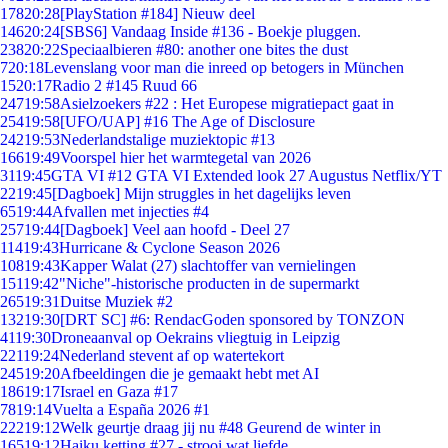
178
20:28
[PlayStation #184] Nieuw deel
146
20:24
[SBS6] Vandaag Inside #136 - Boekje pluggen.
238
20:22
Speciaalbieren #80: another one bites the dust
7
20:18
Levenslang voor man die inreed op betogers in München
15
20:17
Radio 2 #145 Ruud 66
247
19:58
Asielzoekers #22 : Het Europese migratiepact gaat in
254
19:58
[UFO/UAP] #16 The Age of Disclosure
242
19:53
Nederlandstalige muziektopic #13
166
19:49
Voorspel hier het warmtegetal van 2026
31
19:45
GTA VI #12 GTA VI Extended look 27 Augustus Netflix/YT
22
19:45
[Dagboek] Mijn struggles in het dagelijks leven
65
19:44
Afvallen met injecties #4
257
19:44
[Dagboek] Veel aan hoofd - Deel 27
114
19:43
Hurricane & Cyclone Season 2026
108
19:43
Kapper Walat (27) slachtoffer van vernielingen
151
19:42
"Niche"-historische producten in de supermarkt
265
19:31
Duitse Muziek #2
132
19:30
[DRT SC] #6: RendacGoden sponsored by TONZON
41
19:30
Droneaanval op Oekrains vliegtuig in Leipzig
221
19:24
Nederland stevent af op watertekort
245
19:20
Afbeeldingen die je gemaakt hebt met AI
186
19:17
Israel en Gaza #17
78
19:14
Vuelta a España 2026 #1
222
19:12
Welk geurtje draag jij nu #48 Geurend de winter in
165
19:12
Haiku ketting #27 - strooi wat liefde