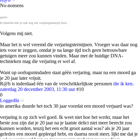
No-nonsens
quote:
In Amerika heb je ook nog een verjaringstermijn hoor,
Volgens mij niet.
Maar het is wel vreemd die verjaringstermijnen. Vroeger was daar nog
iets voor te zeggen, omdat je na lange tijd toch geen betrouwbare
getuigen meer zou kunnen vinden. Maar met de huidige DNA-
technieken mag die verjaring er wel af.
Want op oorlogsmisdaden staat géén verjaring, maar na een moord ga
je 20 jaar later vrijuit.
R@b is inderdaad één van de verschrikkelijkste personen
die ik ken
.
zaterdag 20 december 2003, 11:30 uur
#10
0
LoggedIn
in amerika duurde het toch 30 jaar voordat een moord verjaard was?
verjaring is op zich wel goed. Ik weet niet hoe het werkt, maar het
beste zou zijn dat je 20 jaar na je laatste delict niet meer berecht zou
kunnen worden, tenzij het een echt groot aantal was? als je 20 jaar
geleden een moord gepleegd hebt, en daarna nooit meer, lijkt me dat je