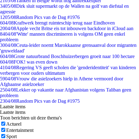
21
05/08
Tanken in België wordt nóg aantrekkelijker
34
05/08
Dirk sluit supermarkt op de Wallen na golf van diefstal en
agressie
12
05/08
Random Pics van de Dag #1976
6
04/08
Kraftwerk brengt ruimteschip terug naar Eindhoven
20
04/08
Apple vecht Britse eis tot inbouwen backdoor in iCloud aan
84
04/08
'Witte' mannen discrimineren is volgens OM geen enkel
probleem
30
04/08
Ceuta-leider noemt Marokkaanse grensaanval door migranten
'gruweldaad'
6
04/08
Grote natuurbrand Boschhuizerbergen groeit naar 100 hectare
6
04/08
FOK! was even down
41
04/08
Regering VS geeft scholen die 'genderidentiteit' van kinderen
verbergen voor ouders ultimatum
59
04/08
Vrouw die asielzoekers hielp in Athene vermoord door
Afghaanse asielzoeker
25
04/08
Lekker op vakantie naar Afghanistan volgens Taliban geen
probleem
23
04/08
Random Pics van de Dag #1975
Laatste items
Laatste items
Toon berichten uit deze thema's
Actueel
Entertainment
Sport