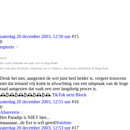
zaterdag 20 december 2003, 12:50 uur
#15
0
raptorix
quote:
Dit wordt inderdaad een zaak voor de Hoge Raad!
Iets waar geen duidelijke wetgeving over te vinden is, daar beslist uiteindelijk de Hoge Raad.
Denk het niet, aangezien de wet juist heel helder is, vergeet trouwens
niet dat iemand vrij komt in afwachting van een uitspraak van de hoge
raad aangezien dat vaak een zeer langdurig proces is.
🕰️₿🕰️₿🕰️₿🕰️₿🕰️₿🕰️
TikTok next Block
zaterdag 20 december 2003, 12:51 uur
#16
0
Ahasveros
Het Paradijs is NIET hier...
maaaaaar...de Eer is wél gered!
foto
foto
zaterdag 20 december 2003, 12:53 uur
#17