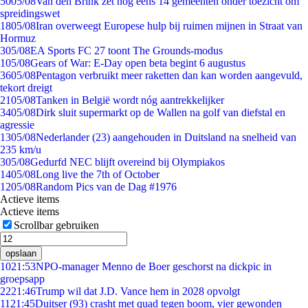
50
05/08
Van den Brink zet nog eens 14 gemeenten onder toezicht om
spreidingswet
18
05/08
Iran overweegt Europese hulp bij ruimen mijnen in Straat van
Hormuz
3
05/08
EA Sports FC 27 toont The Grounds-modus
1
05/08
Gears of War: E-Day open beta begint 6 augustus
36
05/08
Pentagon verbruikt meer raketten dan kan worden aangevuld,
tekort dreigt
21
05/08
Tanken in België wordt nóg aantrekkelijker
34
05/08
Dirk sluit supermarkt op de Wallen na golf van diefstal en
agressie
13
05/08
Nederlander (23) aangehouden in Duitsland na snelheid van
235 km/u
3
05/08
Gedurfd NEC blijft overeind bij Olympiakos
14
05/08
Long live the 7th of October
12
05/08
Random Pics van de Dag #1976
Actieve items
Actieve items
Scrollbar gebruiken
opslaan
10
21:53
NPO-manager Menno de Boer geschorst na dickpic in
groepsapp
22
21:46
Trump wil dat J.D. Vance hem in 2028 opvolgt
11
21:45
Duitser (93) crasht met quad tegen boom, vier gewonden