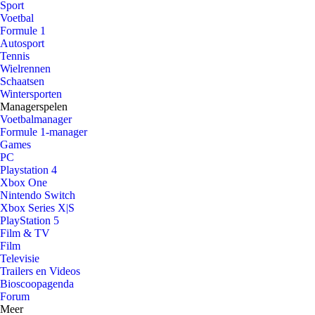
Sport
Voetbal
Formule 1
Autosport
Tennis
Wielrennen
Schaatsen
Wintersporten
Managerspelen
Voetbalmanager
Formule 1-manager
Games
PC
Playstation 4
Xbox One
Nintendo Switch
Xbox Series X|S
PlayStation 5
Film & TV
Film
Televisie
Trailers en Videos
Bioscoopagenda
Forum
Meer