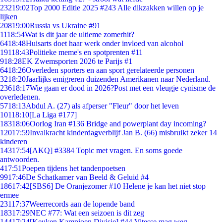
232
19:02
Top 2000 Editie 2025 #243 Alle dikzakken willen op je
lijken
208
19:00
Russia vs Ukraine #91
11
18:54
Wat is dit jaar de ultieme zomerhit?
64
18:48
Huisarts doet haar werk onder invloed van alcohol
191
18:43
Politieke meme's en spotprenten #11
9
18:28
EK Zwemsporten 2026 te Parijs #1
64
18:26
Overleden sporters en aan sport gerelateerde personen
32
18:20
Jaarlijks emigreren duizenden Amerikanen naar Nederland.
236
18:17
Wie gaan er dood in 2026?Post met een vleugje cynisme de
overledenen.
57
18:13
Abdul A. (27) als afperser "Fleur" door het leven
101
18:10
[La Liga #177]
183
18:06
Oorlog Iran #136 Bridge and powerplant day incoming?
120
17:59
Invalkracht kinderdagverblijf Jan B. (66) misbruikt zeker 14
kinderen
143
17:54
[AKQ] #3384 Topic met vragen. En soms goede
antwoorden.
4
17:51
Poepen tijdens het tandenpoetsen
99
17:46
De Schatkamer van Beeld & Geluid #4
186
17:42
[SBS6] De Oranjezomer #10 Helene je kan het niet stop
ermee
231
17:37
Weerrecords aan de lopende band
183
17:29
NEC #77: Wat een seizoen is dit zeg
144
17:24
[Keuken Kampioen Divisie] #44 Vitesse mag weg