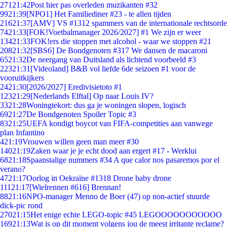
271
21:42
Post hier pas overleden muzikanten #32
99
21:39
[NPO1] Het Familiediner #23 - te allen tijden
216
21:37
[AMV] VS #1312 spammers van de internationale rechtsorde
74
21:33
[FOK!Voetbalmanager 2026/2027] #1 We zijn er weer
134
21:33
FOK!ers die stoppen met alcohol - waar we stoppen #21
208
21:32
[SBS6] De Bondgenoten #317 We dansen de macaroni
65
21:32
De neergang van Duitsland als lichtend voorbeeld #3
223
21:31
[Videoland] B&B vol liefde 6de seizoen #1 voor de
vooruitkijkers
24
21:30
[2026/2027] Eredivisietoto #1
123
21:29
[Nederlands Elftal] Op naar Louis IV?
33
21:28
Woningtekort: dus ga je woningen slopen, logisch
69
21:27
De Bondgenoten Spoiler Topic #3
83
21:25
UEFA kondigt boycot van FIFA-competities aan vanwege
plan Infantino
4
21:19
Vrouwen willen geen man meer #30
140
21:19
Zaken waar je je echt dood aan ergert #17 - Werklui
68
21:18
Spaanstalige nummers #34 A que calor nos pasaremos por el
verano?
47
21:17
Oorlog in Oekraïne #1318 Drone baby drone
111
21:17
[Wielrennen #616] Brennan!
88
21:16
NPO-manager Menno de Boer (47) op non-actief stuurde
dick-pic rond
270
21:15
Het enige echte LEGO-topic #45 LEGOOOOOOOOOOO
169
21:13
Wat is op dit moment volgens jou de meest irritante reclame?