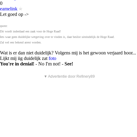
0
eamelink
Let goed op ->
quote:
Dit wordt inderdaad een zaak voor de Hoge Raad!
Iets waar geen duidelijke wetgeving over te vinden is, daar beslist uiteindelijk de Hoge Raad.
Zal wel een bekend arrest worden.
Wat is er dan niet duidelijk? Volgens mij is het gewoon verjaard hoor...
Lijkt mij iig duidelijk zat
foto
You're in denial!
- No I'm not! -
See!
▼ Advertentie door Refinery89