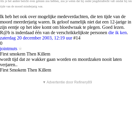
Als je het andere bericht even gelezen zou hebben, zou je weten dat hij onder jeugdstrafrecht valt omdat hij ten
tijde van de moord minderjarig was.
Ik heb het ook over mogelijke medeverdachten, die ten tijde van de
moord meerderjarig waren. Ik geloof namelijk niet dat een 12-jarige in
zijn eentje op het idee komt om bloedwraak te plegen. Goed lezen.
R@b is inderdaad één van de verschrikkelijkste personen
die ik ken
.
zaterdag 20 december 2003, 12:19 uur
#14
0
jointmuts
First smokem Then Killem
wordt tijd dat ze wakker gaan worden en moordzaken nooit laten
verjaren..
First Smokem Then Killem
▼ Advertentie door Refinery89