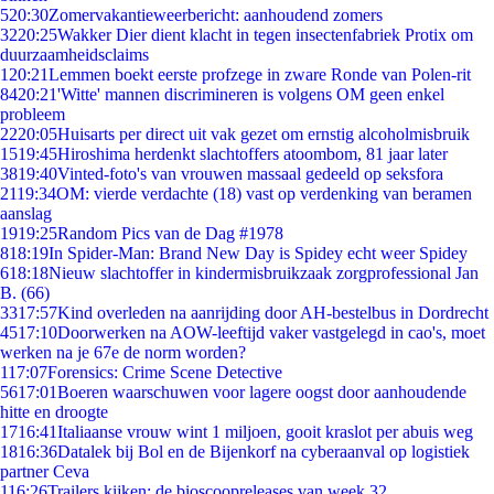
5
20:30
Zomervakantieweerbericht: aanhoudend zomers
32
20:25
Wakker Dier dient klacht in tegen insectenfabriek Protix om
duurzaamheidsclaims
1
20:21
Lemmen boekt eerste profzege in zware Ronde van Polen-rit
84
20:21
'Witte' mannen discrimineren is volgens OM geen enkel
probleem
22
20:05
Huisarts per direct uit vak gezet om ernstig alcoholmisbruik
15
19:45
Hiroshima herdenkt slachtoffers atoombom, 81 jaar later
38
19:40
Vinted-foto's van vrouwen massaal gedeeld op seksfora
21
19:34
OM: vierde verdachte (18) vast op verdenking van beramen
aanslag
19
19:25
Random Pics van de Dag #1978
8
18:19
In Spider-Man: Brand New Day is Spidey echt weer Spidey
6
18:18
Nieuw slachtoffer in kindermisbruikzaak zorgprofessional Jan
B. (66)
33
17:57
Kind overleden na aanrijding door AH-bestelbus in Dordrecht
45
17:10
Doorwerken na AOW-leeftijd vaker vastgelegd in cao's, moet
werken na je 67e de norm worden?
1
17:07
Forensics: Crime Scene Detective
56
17:01
Boeren waarschuwen voor lagere oogst door aanhoudende
hitte en droogte
17
16:41
Italiaanse vrouw wint 1 miljoen, gooit kraslot per abuis weg
18
16:36
Datalek bij Bol en de Bijenkorf na cyberaanval op logistiek
partner Ceva
1
16:26
Trailers kijken: de bioscoopreleases van week 32