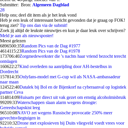
Submitter:
Bron:
Algemeen Dagblad
28
Help ons; deel dit item als je het leuk vond
Heb je een leuk of interessant bericht gevonden dat je graag op FOK!
terug ziet?
Tip ons dan via de submit!
Zoek jij altijd de leukste nieuwtjes en kun je daar leuk over schrijven?
Meld je aan als nieuwsposter!
Meest gelezen
68965
00:35
Random Pics van de Dag #1977
46141
15:23
Random Pics van de Dag #1978
1737
06:40
Zorgmedewerkster die 's nachts haar vriend bezocht terecht
ontslagen
1606
22:27
Kind overleden na aanrijding door AH-bestelbus in
Dordrecht
1578
14:35
Onlyfans-model met G-cup wil als NASA-ambassadeur
naar maan
1245
22:40
Datalek bij Bol en de Bijenkorf na cyberaanval op logistiek
partner Ceva
1148
14:09
Huisarts per direct uit vak gezet om ernstig alcoholmisbruik
992
09:33
Waterschappen slaan alarm wegens droogte:
Gereedschapskist leeg
965
10:08
NAVO zet wegens Russische provocatie 250% meer
gevechtsvliegtuigen in
922
10:32
Drone met explosieven bij Duits vliegveld voedt vrees voor