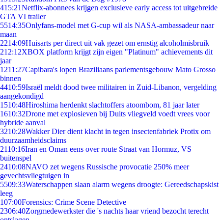
4
15:21
Netflix-abonnees krijgen exclusieve early access tot uitgebreide
GTA VI trailer
55
14:35
Onlyfans-model met G-cup wil als NASA-ambassadeur naar
maan
22
14:09
Huisarts per direct uit vak gezet om ernstig alcoholmisbruik
2
12:12
XBOX platform krijgt zijn eigen "Platinum" achievements dit
jaar
12
11:27
Capibara's lopen Braziliaans parlementsgebouw Mato Grosso
binnen
44
10:59
Israël meldt dood twee militairen in Zuid-Libanon, vergelding
aangekondigd
15
10:48
Hiroshima herdenkt slachtoffers atoombom, 81 jaar later
16
10:32
Drone met explosieven bij Duits vliegveld voedt vrees voor
hybride aanval
32
10:28
Wakker Dier dient klacht in tegen insectenfabriek Protix om
duurzaamheidsclaims
21
10:16
Iran en Oman eens over route Straat van Hormuz, VS
buitenspel
24
10:08
NAVO zet wegens Russische provocatie 250% meer
gevechtsvliegtuigen in
55
09:33
Waterschappen slaan alarm wegens droogte: Gereedschapskist
leeg
1
07:00
Forensics: Crime Scene Detective
23
06:40
Zorgmedewerkster die 's nachts haar vriend bezocht terecht
ontslagen