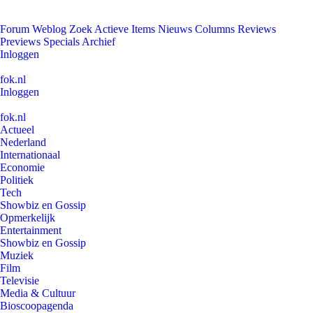
Forum
Weblog
Zoek
Actieve Items
Nieuws
Columns
Reviews
Previews
Specials
Archief
Inloggen
fok.nl
Inloggen
fok.nl
Actueel
Nederland
Internationaal
Economie
Politiek
Tech
Showbiz en Gossip
Opmerkelijk
Entertainment
Showbiz en Gossip
Muziek
Film
Televisie
Media & Cultuur
Bioscoopagenda