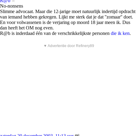
R@b
No-nonsens
Slimme advocaat. Maar die 12-jarige moet natuurlijk indertijd opdracht
van iemand hebben gekregen. Lijkt me sterk dat je dat ''zomaar'' doet.
En voor volwassenen is de verjaring op moord 18 jaar meen ik. Dus
dan heeft het OM nog even.
R@b is inderdaad één van de verschrikkelijkste personen
die ik ken
.
▼ Advertentie door Refinery89
zaterdag 20 december 2003, 11:13 uur
#6