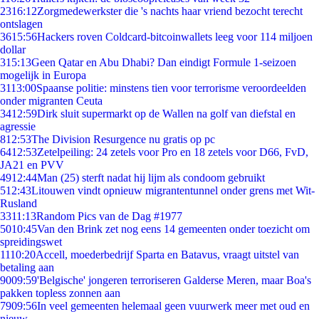
23
16:12
Zorgmedewerkster die 's nachts haar vriend bezocht terecht
ontslagen
36
15:56
Hackers roven Coldcard-bitcoinwallets leeg voor 114 miljoen
dollar
3
15:13
Geen Qatar en Abu Dhabi? Dan eindigt Formule 1-seizoen
mogelijk in Europa
31
13:00
Spaanse politie: minstens tien voor terrorisme veroordeelden
onder migranten Ceuta
34
12:59
Dirk sluit supermarkt op de Wallen na golf van diefstal en
agressie
8
12:53
The Division Resurgence nu gratis op pc
64
12:53
Zetelpeiling: 24 zetels voor Pro en 18 zetels voor D66, FvD,
JA21 en PVV
49
12:44
Man (25) sterft nadat hij lijm als condoom gebruikt
5
12:43
Litouwen vindt opnieuw migrantentunnel onder grens met Wit-
Rusland
33
11:13
Random Pics van de Dag #1977
50
10:45
Van den Brink zet nog eens 14 gemeenten onder toezicht om
spreidingswet
11
10:20
Accell, moederbedrijf Sparta en Batavus, vraagt uitstel van
betaling aan
90
09:59
'Belgische' jongeren terroriseren Galderse Meren, maar Boa's
pakken topless zonnen aan
79
09:56
In veel gemeenten helemaal geen vuurwerk meer met oud en
nieuw