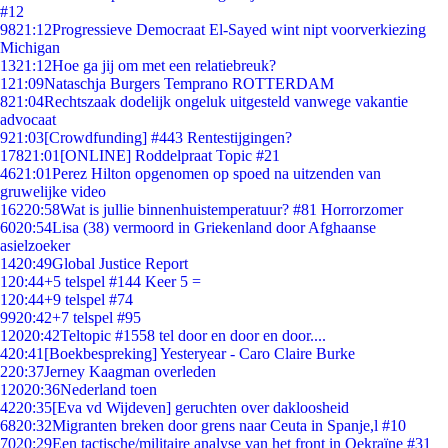
#12
98
21:12
Progressieve Democraat El-Sayed wint nipt voorverkiezing
Michigan
13
21:12
Hoe ga jij om met een relatiebreuk?
1
21:09
Nataschja Burgers Temprano ROTTERDAM
8
21:04
Rechtszaak dodelijk ongeluk uitgesteld vanwege vakantie
advocaat
9
21:03
[Crowdfunding] #443 Rentestijgingen?
178
21:01
[ONLINE] Roddelpraat Topic #21
46
21:01
Perez Hilton opgenomen op spoed na uitzenden van
gruwelijke video
162
20:58
Wat is jullie binnenhuistemperatuur? #81 Horrorzomer
60
20:54
Lisa (38) vermoord in Griekenland door Afghaanse
asielzoeker
14
20:49
Global Justice Report
1
20:44
+5 telspel #144 Keer 5 =
1
20:44
+9 telspel #74
99
20:42
+7 telspel #95
120
20:42
Teltopic #1558 tel door en door en door....
4
20:41
[Boekbespreking] Yesteryear - Caro Claire Burke
2
20:37
Jerney Kaagman overleden
120
20:36
Nederland toen
42
20:35
[Eva vd Wijdeven] geruchten over dakloosheid
68
20:32
Migranten breken door grens naar Ceuta in Spanje,l #10
70
20:29
Een tactische/militaire analyse van het front in Oekraïne #31