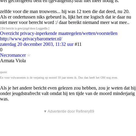
wel gecorrigeerd bent en (gevangenis) straf niet meer nodig is.
zelfde voor die man trouwens... hij was 12 toen die dat deed, nu 20.
Als er ondertussen niks gebeurd is, lijkt het me logisch dat ie daar nu
niet meer voor berecht word :/ daar bereikt niemand meer wat mee..
[ Dit bericht is gewijzigd door LoggedIn ]
Overzicht privacy-inperkende maatregelen/wetten/voorstellen
http://www.privacybarometer.nl/
zaterdag 20 december 2003, 11:32 uur
#11
0
Necromancer
Armata Viola
quote:
En voor volwassenen is de verjaring op moord 18 jaar meen ik. Dus dan heeft het OM nog even.
Als je het andere bericht even gelezen zou hebben, zou je weten dat hij
onder jeugdstrafrecht valt omdat hij ten tijde van de moord minderjarig
was.
▼ Advertentie door Refinery89