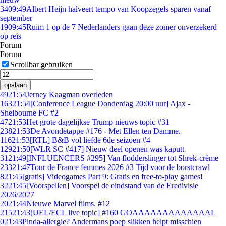
34
09:49
Albert Heijn halveert tempo van Koopzegels sparen vanaf
september
19
09:45
Ruim 1 op de 7 Nederlanders gaan deze zomer onverzekerd
op reis
Forum
Forum
Scrollbar gebruiken
opslaan
49
21:54
Jerney Kaagman overleden
163
21:54
[Conference League Donderdag 20:00 uur] Ajax -
Shelbourne FC #2
47
21:53
Het grote dagelijkse Trump nieuws topic #31
238
21:53
De Avondetappe #176 - Met Ellen ten Damme.
116
21:53
[RTL] B&B vol liefde 6de seizoen #4
129
21:50
[WLR SC #417] Nieuw deel openen was kaputt
31
21:49
[INFLUENCERS #295] Van flodderslinger tot Shrek-crème
233
21:47
Tour de France femmes 2026 #3 Tijd voor de borstcrawl
8
21:45
[gratis] Videogames Part 9: Gratis en free-to-play games!
32
21:45
[Voorspellen] Voorspel de eindstand van de Eredivisie
2026/2027
20
21:44
Nieuwe Marvel films. #12
215
21:43
[UEL/ECL live topic] #160 GOAAAAAAAAAAAAAL
0
21:43
Pinda-allergie? Andermans poep slikken helpt misschien