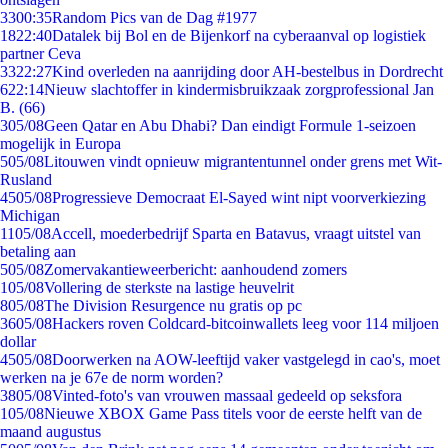
33
00:35
Random Pics van de Dag #1977
18
22:40
Datalek bij Bol en de Bijenkorf na cyberaanval op logistiek
partner Ceva
33
22:27
Kind overleden na aanrijding door AH-bestelbus in Dordrecht
6
22:14
Nieuw slachtoffer in kindermisbruikzaak zorgprofessional Jan
B. (66)
3
05/08
Geen Qatar en Abu Dhabi? Dan eindigt Formule 1-seizoen
mogelijk in Europa
5
05/08
Litouwen vindt opnieuw migrantentunnel onder grens met Wit-
Rusland
45
05/08
Progressieve Democraat El-Sayed wint nipt voorverkiezing
Michigan
11
05/08
Accell, moederbedrijf Sparta en Batavus, vraagt uitstel van
betaling aan
5
05/08
Zomervakantieweerbericht: aanhoudend zomers
1
05/08
Vollering de sterkste na lastige heuvelrit
8
05/08
The Division Resurgence nu gratis op pc
36
05/08
Hackers roven Coldcard-bitcoinwallets leeg voor 114 miljoen
dollar
45
05/08
Doorwerken na AOW-leeftijd vaker vastgelegd in cao's, moet
werken na je 67e de norm worden?
38
05/08
Vinted-foto's van vrouwen massaal gedeeld op seksfora
1
05/08
Nieuwe XBOX Game Pass titels voor de eerste helft van de
maand augustus