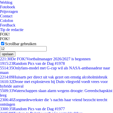
Weblog
Fotoboek
Prijsvragen
Contact
Colofon
Feedback
Tip de redactie
FOK!
FOK!
Scrollbar gebruiken
opslaan
2
21:30
De FOK!Voetbalmanager 2026/2027 is begonnen
19
15:23
Random Pics van de Dag #1978
55
14:35
Onlyfans-model met G-cup wil als NASA-ambassadeur naar
maan
22
14:09
Huisarts per direct uit vak gezet om ernstig alcoholmisbruik
16
10:32
Drone met explosieven bij Duits vliegveld voedt vrees voor
hybride aanval
55
09:33
Waterschappen slaan alarm wegens droogte: Gereedschapskist
leeg
23
06:40
Zorgmedewerkster die 's nachts haar vriend bezocht terecht
ontslagen
33
00:35
Random Pics van de Dag #1977