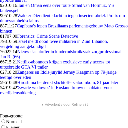
hybride aanval
920
10:16
Iran en Oman eens over route Straat van Hormuz, VS
buitenspel
905
10:28
Wakker Dier dient klacht in tegen insectenfabriek Protix om
duurzaamheidsclaims
887
11:27
Capibara's lopen Braziliaans parlementsgebouw Mato Grosso
binnen
817
07:00
Forensics: Crime Scene Detective
793
10:59
Israël meldt dood twee militairen in Zuid-Libanon,
vergelding aangekondigd
760
22:14
Nieuw slachtoffer in kindermisbruikzaak zorgprofessional
Jan B. (66)
667
15:21
Netflix-abonnees krijgen exclusieve early access tot
uitgebreide GTA VI trailer
627
18:20
Zangeres en Idols-jurylid Jerney Kaagman op 79-jarige
leeftijd overleden
596
10:48
Hiroshima herdenkt slachtoffers atoombom, 81 jaar later
549
19:42
'Zwarte weduwes' in Rusland trouwen soldaten voor
overlijdensuitkering
▼ Advertentie door Refinery89
Font-grootte:
Normaal
Kleiner