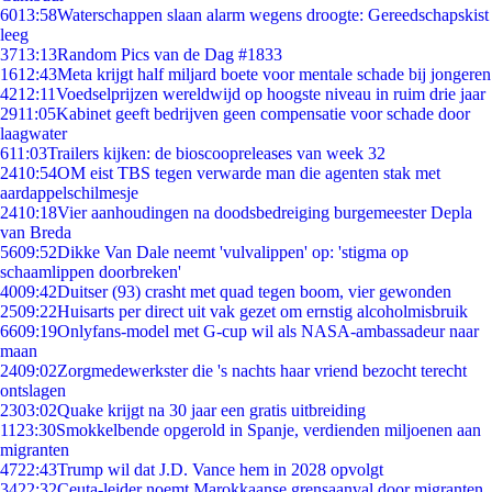
60
13:58
Waterschappen slaan alarm wegens droogte: Gereedschapskist
leeg
37
13:13
Random Pics van de Dag #1833
16
12:43
Meta krijgt half miljard boete voor mentale schade bij jongeren
42
12:11
Voedselprijzen wereldwijd op hoogste niveau in ruim drie jaar
29
11:05
Kabinet geeft bedrijven geen compensatie voor schade door
laagwater
6
11:03
Trailers kijken: de bioscoopreleases van week 32
24
10:54
OM eist TBS tegen verwarde man die agenten stak met
aardappelschilmesje
24
10:18
Vier aanhoudingen na doodsbedreiging burgemeester Depla
van Breda
56
09:52
Dikke Van Dale neemt 'vulvalippen' op: 'stigma op
schaamlippen doorbreken'
40
09:42
Duitser (93) crasht met quad tegen boom, vier gewonden
25
09:22
Huisarts per direct uit vak gezet om ernstig alcoholmisbruik
66
09:19
Onlyfans-model met G-cup wil als NASA-ambassadeur naar
maan
24
09:02
Zorgmedewerkster die 's nachts haar vriend bezocht terecht
ontslagen
23
03:02
Quake krijgt na 30 jaar een gratis uitbreiding
11
23:30
Smokkelbende opgerold in Spanje, verdienden miljoenen aan
migranten
47
22:43
Trump wil dat J.D. Vance hem in 2028 opvolgt
34
22:32
Ceuta-leider noemt Marokkaanse grensaanval door migranten