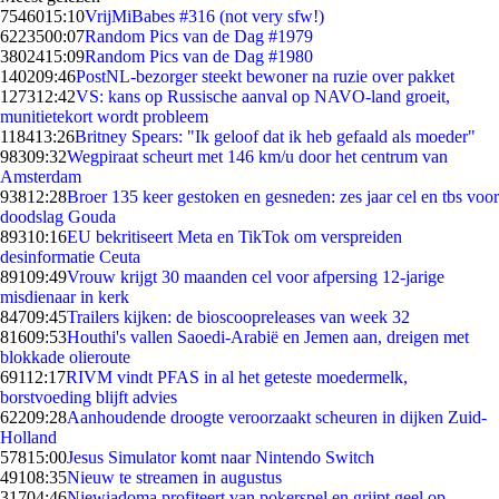
75460
15:10
VrijMiBabes #316 (not very sfw!)
62235
00:07
Random Pics van de Dag #1979
38024
15:09
Random Pics van de Dag #1980
1402
09:46
PostNL-bezorger steekt bewoner na ruzie over pakket
1273
12:42
VS: kans op Russische aanval op NAVO-land groeit,
munitietekort wordt probleem
1184
13:26
Britney Spears: "Ik geloof dat ik heb gefaald als moeder"
983
09:32
Wegpiraat scheurt met 146 km/u door het centrum van
Amsterdam
938
12:28
Broer 135 keer gestoken en gesneden: zes jaar cel en tbs voor
doodslag Gouda
893
10:16
EU bekritiseert Meta en TikTok om verspreiden
desinformatie Ceuta
891
09:49
Vrouw krijgt 30 maanden cel voor afpersing 12-jarige
misdienaar in kerk
847
09:45
Trailers kijken: de bioscoopreleases van week 32
816
09:53
Houthi's vallen Saoedi-Arabië en Jemen aan, dreigen met
blokkade olieroute
691
12:17
RIVM vindt PFAS in al het geteste moedermelk,
borstvoeding blijft advies
622
09:28
Aanhoudende droogte veroorzaakt scheuren in dijken Zuid-
Holland
578
15:00
Jesus Simulator komt naar Nintendo Switch
491
08:35
Nieuw te streamen in augustus
317
04:46
Niewiadoma profiteert van pokerspel en grijpt geel op