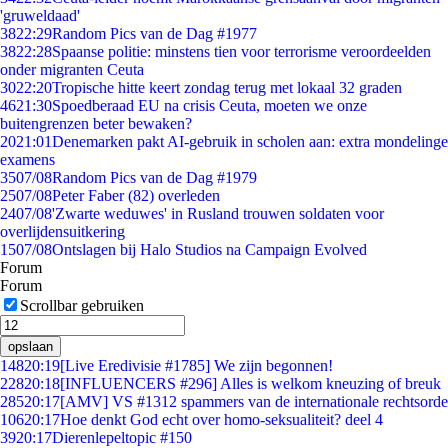
'gruweldaad'
38
22:29
Random Pics van de Dag #1977
38
22:28
Spaanse politie: minstens tien voor terrorisme veroordeelden
onder migranten Ceuta
30
22:20
Tropische hitte keert zondag terug met lokaal 32 graden
46
21:30
Spoedberaad EU na crisis Ceuta, moeten we onze
buitengrenzen beter bewaken?
20
21:01
Denemarken pakt AI-gebruik in scholen aan: extra mondelinge
examens
35
07/08
Random Pics van de Dag #1979
25
07/08
Peter Faber (82) overleden
24
07/08
'Zwarte weduwes' in Rusland trouwen soldaten voor
overlijdensuitkering
15
07/08
Ontslagen bij Halo Studios na Campaign Evolved
Forum
Forum
Scrollbar gebruiken
opslaan
148
20:19
[Live Eredivisie #1785] We zijn begonnen!
228
20:18
[INFLUENCERS #296] Alles is welkom kneuzing of breuk
285
20:17
[AMV] VS #1312 spammers van de internationale rechtsorde
106
20:17
Hoe denkt God echt over homo-seksualiteit? deel 4
39
20:17
Dierenlepeltopic #150