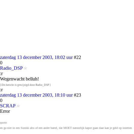
zaterdag 13 december 2003, 18:02 uur
#22
0
Radio_DSP
:r
Wegenwacht belluh!
[ Dit bericht is gewijzigd door Radio_DSP ]
:r
zaterdag 13 december 2003, 18:10 uur
#23
0
SCRAP
Error
quote:
en ga niet in een Suzuki alto of een ander barrel, dat MOET natuurlijk kapot gaan daar kan je geld op inzetten