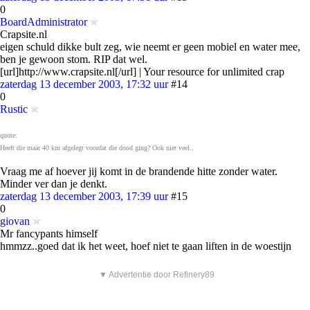
0
BoardAdministrator
Crapsite.nl
eigen schuld dikke bult zeg, wie neemt er geen mobiel en water mee,
ben je gewoon stom. RIP dat wel.
[url]http://www.crapsite.nl[/url] | Your resource for unlimited crap
zaterdag 13 december 2003, 17:32 uur
#14
0
Rustic
quote:
Heeft die maar 40 km afgelegt voordat die dood ging? Ook niet veel..
Vraag me af hoever jij komt in de brandende hitte zonder water.
Minder ver dan je denkt.
zaterdag 13 december 2003, 17:39 uur
#15
0
giovan
Mr fancypants himself
hmmzz..goed dat ik het weet, hoef niet te gaan liften in de woestijn
▼ Advertentie door Refinery89