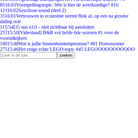
85
16:03
Voorspellingstopic: Wie is hier de weerkundige? #16
121
16:02
Saxofoon sound (deel 2)
35
16:01
Vertrouwen in economie neemt flink af, op een na grootse
daling ooit
1
15:54
LG nas n1t1 - niet zichtbaar bij aansluiten
257
15:50
[Videoland] B&B vol liefde 6de seizoen #1 voor de
vooruitkijkers
180
15:48
Wat is jullie binnenhuistemperatuur? #81 Horrorzomer
275
15:46
Het enige echte LEGO-topic #45 LEGOOOOOOOOOOO