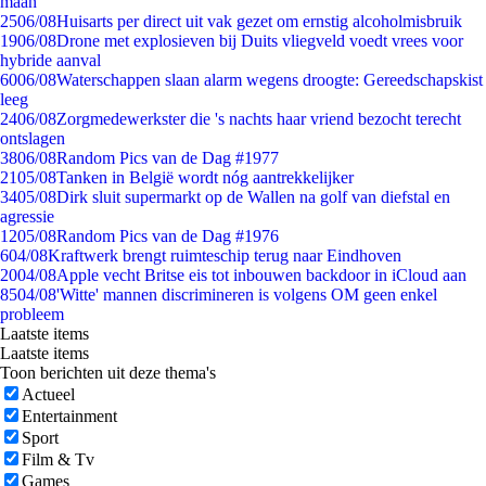
maan
25
06/08
Huisarts per direct uit vak gezet om ernstig alcoholmisbruik
19
06/08
Drone met explosieven bij Duits vliegveld voedt vrees voor
hybride aanval
60
06/08
Waterschappen slaan alarm wegens droogte: Gereedschapskist
leeg
24
06/08
Zorgmedewerkster die 's nachts haar vriend bezocht terecht
ontslagen
38
06/08
Random Pics van de Dag #1977
21
05/08
Tanken in België wordt nóg aantrekkelijker
34
05/08
Dirk sluit supermarkt op de Wallen na golf van diefstal en
agressie
12
05/08
Random Pics van de Dag #1976
6
04/08
Kraftwerk brengt ruimteschip terug naar Eindhoven
20
04/08
Apple vecht Britse eis tot inbouwen backdoor in iCloud aan
85
04/08
'Witte' mannen discrimineren is volgens OM geen enkel
probleem
Laatste items
Laatste items
Toon berichten uit deze thema's
Actueel
Entertainment
Sport
Film & Tv
Games