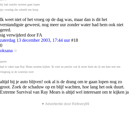
hij had snachts moeten gaan lopen
ipv overdag dat scheeld een hoop
Ik weet niet of het vroeg op de dag was, maar dan is dit het
verstandigste geweest, nog meer uur zonder water had hem ook niet
gered.
sig verwijderd door FA
zaterdag 13 december 2003, 17:44 uur
#18
0
oksana
quote:
had ie vaker naar Ray Mears moeten kijken. Ik weet nu precies wat ik moet doen als ik een keer met een
vliegtuig in de woestijn stort
altijd bij je auto blijven! ook al is de drang om te gaan lopen nog zo
groot. Zoek de schaduw op en blijf wachten, hoe lang het ook duurt.
Extreme Survival van Ray Mears is altijd wel interesant om te kijken ja
▼ Advertentie door Refinery89