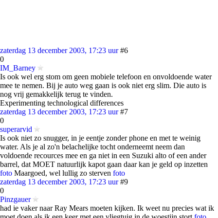
zaterdag 13 december 2003, 17:23 uur
#6
0
IM_Barney
Is ook wel erg stom om geen mobiele telefoon en onvoldoende water
mee te nemen. Bij je auto weg gaan is ook niet erg slim. Die auto is
nog vrij gemakkelijk terug te vinden.
Experimenting technological differences
zaterdag 13 december 2003, 17:23 uur
#7
0
superarvid
Is ook niet zo snugger, in je eentje zonder phone en met te weinig
water. Als je al zo'n belachelijke tocht onderneemt neem dan
voldoende recources mee en ga niet in een Suzuki alto of een ander
barrel, dat MOET natuurlijk kapot gaan daar kan je geld op inzetten
foto
Maargoed, wel lullig zo sterven
foto
zaterdag 13 december 2003, 17:23 uur
#9
0
Pinzgauer
had ie vaker naar Ray Mears moeten kijken. Ik weet nu precies wat ik
moet doen als ik een keer met een vliegtuig in de woestijn stort
foto