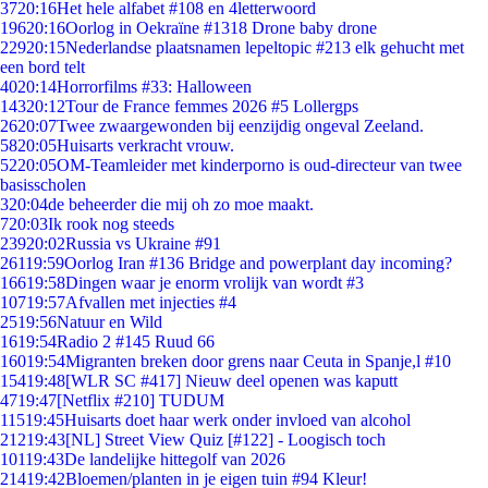
37
20:16
Het hele alfabet #108 en 4letterwoord
196
20:16
Oorlog in Oekraïne #1318 Drone baby drone
229
20:15
Nederlandse plaatsnamen lepeltopic #213 elk gehucht met
een bord telt
40
20:14
Horrorfilms #33: Halloween
143
20:12
Tour de France femmes 2026 #5 Lollergps
26
20:07
Twee zwaargewonden bij eenzijdig ongeval Zeeland.
58
20:05
Huisarts verkracht vrouw.
52
20:05
OM-Teamleider met kinderporno is oud-directeur van twee
basisscholen
3
20:04
de beheerder die mij oh zo moe maakt.
7
20:03
Ik rook nog steeds
239
20:02
Russia vs Ukraine #91
261
19:59
Oorlog Iran #136 Bridge and powerplant day incoming?
166
19:58
Dingen waar je enorm vrolijk van wordt #3
107
19:57
Afvallen met injecties #4
25
19:56
Natuur en Wild
16
19:54
Radio 2 #145 Ruud 66
160
19:54
Migranten breken door grens naar Ceuta in Spanje,l #10
154
19:48
[WLR SC #417] Nieuw deel openen was kaputt
47
19:47
[Netflix #210] TUDUM
115
19:45
Huisarts doet haar werk onder invloed van alcohol
212
19:43
[NL] Street View Quiz [#122] - Loogisch toch
101
19:43
De landelijke hittegolf van 2026
214
19:42
Bloemen/planten in je eigen tuin #94 Kleur!