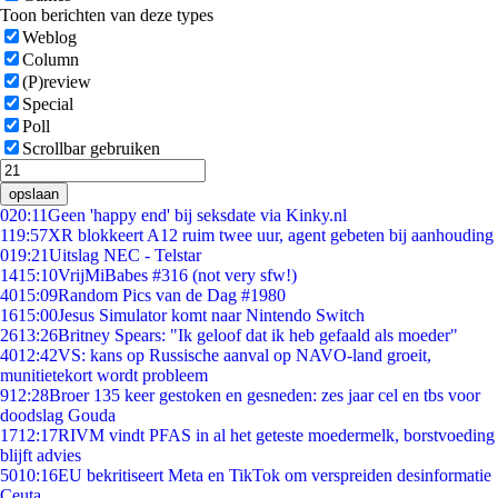
Toon berichten van deze types
Weblog
Column
(P)review
Special
Poll
Scrollbar gebruiken
opslaan
0
20:11
Geen 'happy end' bij seksdate via Kinky.nl
1
19:57
XR blokkeert A12 ruim twee uur, agent gebeten bij aanhouding
0
19:21
Uitslag NEC - Telstar
14
15:10
VrijMiBabes #316 (not very sfw!)
40
15:09
Random Pics van de Dag #1980
16
15:00
Jesus Simulator komt naar Nintendo Switch
26
13:26
Britney Spears: "Ik geloof dat ik heb gefaald als moeder"
40
12:42
VS: kans op Russische aanval op NAVO-land groeit,
munitietekort wordt probleem
9
12:28
Broer 135 keer gestoken en gesneden: zes jaar cel en tbs voor
doodslag Gouda
17
12:17
RIVM vindt PFAS in al het geteste moedermelk, borstvoeding
blijft advies
50
10:16
EU bekritiseert Meta en TikTok om verspreiden desinformatie
Ceuta