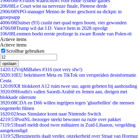
19
06/08
PS5-doos waarschuwt voor einde fysieke games
2
06/08
Le Court wint na nerveuze finale, Pieterse derde
29
06/08
NPO-manager Menno de Boer geschorst na dickpic in
groepsapp
40
06/08
Duitser (93) crasht met quad tegen boom, vier gewonden
47
06/08
Trump wil dat J.D. Vance hem in 2028 opvolgt
1
06/08
Lemmen boekt eerste profzege in zware Ronde van Polen-rit
Actieve items
Actieve items
Scrollbar gebruiken
opslaan
14
20:12
VrijMiBabes #316 (not very sfw!)
50
20:10
EU bekritiseert Meta en TikTok om verspreiden desinformatie
Ceuta
1
20:09
XR blokkeert A12 ruim twee uur, agent gebeten bij aanhouding
39
20:09
Houthi's vallen Saoedi-Arabië en Jemen aan, dreigen met
blokkade olieroute
39
20:08
CDA en D66 willen ingrijpen tegen 'gluurbrillen' die mensen
ongemerkt filmen
16
20:02
Jesus Simulator komt naar Nintendo Switch
42
19:53
PostNL-bezorger steekt bewoner na ruzie over pakket
71
19:53
Israël meldt dood twee militairen in Zuid-Libanon, vergelding
aangekondigd
13
19:52
Benzineprijs daalt verder, onzekerheid over Straat van Hormuz