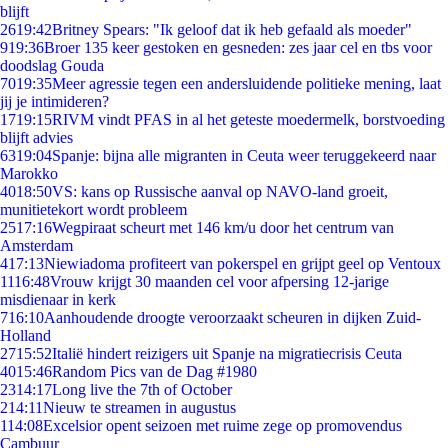
blijft
26
19:42
Britney Spears: "Ik geloof dat ik heb gefaald als moeder"
9
19:36
Broer 135 keer gestoken en gesneden: zes jaar cel en tbs voor
doodslag Gouda
70
19:35
Meer agressie tegen een andersluidende politieke mening, laat
jij je intimideren?
17
19:15
RIVM vindt PFAS in al het geteste moedermelk, borstvoeding
blijft advies
63
19:04
Spanje: bijna alle migranten in Ceuta weer teruggekeerd naar
Marokko
40
18:50
VS: kans op Russische aanval op NAVO-land groeit,
munitietekort wordt probleem
25
17:16
Wegpiraat scheurt met 146 km/u door het centrum van
Amsterdam
4
17:13
Niewiadoma profiteert van pokerspel en grijpt geel op Ventoux
11
16:48
Vrouw krijgt 30 maanden cel voor afpersing 12-jarige
misdienaar in kerk
7
16:10
Aanhoudende droogte veroorzaakt scheuren in dijken Zuid-
Holland
27
15:52
Italië hindert reizigers uit Spanje na migratiecrisis Ceuta
40
15:46
Random Pics van de Dag #1980
23
14:17
Long live the 7th of October
2
14:11
Nieuw te streamen in augustus
1
14:08
Excelsior opent seizoen met ruime zege op promovendus
Cambuur