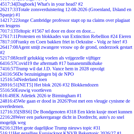
45
17:34
[Dagboek] What's in your head? #2
262
17:33
Totale zonsverduistering 12-08-2026 (Groenland, IJsland en
Spanje) #1
142
17:22
Jonge Cambridge professor stapt op na claims over plagiaat
en leugens
70
17:13
Teltopic #1567 tel door en door en door....
276
17:11
Protesten en blokkades van Extinction Rebellion #24 Eieren
78
17:10
Franky en Coen bakken friet in Oekraïne - Volg ze hier! #3
264
17:08
Agent smijt zwangere vrouw op de grond, onderzoek gestart
#2
52
17:08
Jezelf gelukkig voelen als vrijgezelle vijftiger
64
16:57
Covid19 the aftermath #17 bananenmilkshake
74
16:57
Trump wil dat J.D. Vance hem in 2028 opvolgt
241
16:56
De bezuinigingen bij de NPO
125
16:54
Nederland toen
269
16:51
[NET5] Het blok 2026 #32 Blokkendozen
55
16:50
Eeuwig voortleven
6
16:49
EK Atletiek 2026 te Birmingham #1
248
16:45
Wie gaan er dood in 2026?Post met een vleugje cynisme de
overledenen.
127
16:35
[SBS6] De Bondgenoten #318 Een klein kusje moet kunnen
22
16:28
Weer een parkeergarage dicht in Dordrecht, auto's zo snel
mogelijk weg
62
16:12
Het grote dagelijkse Trump nieuws topic #31
5
16:11
Het gezellige Eurojackpot KNVB Bekertopic 2026/27 #1