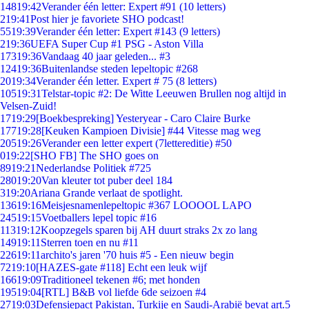
148
19:42
Verander één letter: Expert #91 (10 letters)
2
19:41
Post hier je favoriete SHO podcast!
55
19:39
Verander één letter: Expert #143 (9 letters)
2
19:36
UEFA Super Cup #1 PSG - Aston Villa
173
19:36
Vandaag 40 jaar geleden... #3
124
19:36
Buitenlandse steden lepeltopic #268
20
19:34
Verander één letter. Expert # 75 (8 letters)
105
19:31
Telstar-topic #2: De Witte Leeuwen Brullen nog altijd in
Velsen-Zuid!
17
19:29
[Boekbespreking] Yesteryear - Caro Claire Burke
177
19:28
[Keuken Kampioen Divisie] #44 Vitesse mag weg
205
19:26
Verander een letter expert (7lettereditie) #50
0
19:22
[SHO FB] The SHO goes on
89
19:21
Nederlandse Politiek #725
280
19:20
Van kleuter tot puber deel 184
3
19:20
Ariana Grande verlaat de spotlight.
136
19:16
Meisjesnamenlepeltopic #367 LOOOOL LAPO
245
19:15
Voetballers lepel topic #16
113
19:12
Koopzegels sparen bij AH duurt straks 2x zo lang
149
19:11
Sterren toen en nu #11
226
19:11
archito's jaren '70 huis #5 - Een nieuw begin
72
19:10
[HAZES-gate #118] Echt een leuk wijf
166
19:09
Traditioneel tekenen #6; met honden
195
19:04
[RTL] B&B vol liefde 6de seizoen #4
27
19:03
Defensiepact Pakistan, Turkije en Saudi-Arabië bevat art.5