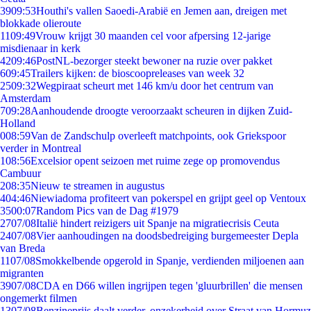
39
09:53
Houthi's vallen Saoedi-Arabië en Jemen aan, dreigen met
blokkade olieroute
11
09:49
Vrouw krijgt 30 maanden cel voor afpersing 12-jarige
misdienaar in kerk
42
09:46
PostNL-bezorger steekt bewoner na ruzie over pakket
6
09:45
Trailers kijken: de bioscoopreleases van week 32
25
09:32
Wegpiraat scheurt met 146 km/u door het centrum van
Amsterdam
7
09:28
Aanhoudende droogte veroorzaakt scheuren in dijken Zuid-
Holland
0
08:59
Van de Zandschulp overleeft matchpoints, ook Griekspoor
verder in Montreal
1
08:56
Excelsior opent seizoen met ruime zege op promovendus
Cambuur
2
08:35
Nieuw te streamen in augustus
4
04:46
Niewiadoma profiteert van pokerspel en grijpt geel op Ventoux
35
00:07
Random Pics van de Dag #1979
27
07/08
Italië hindert reizigers uit Spanje na migratiecrisis Ceuta
24
07/08
Vier aanhoudingen na doodsbedreiging burgemeester Depla
van Breda
11
07/08
Smokkelbende opgerold in Spanje, verdienden miljoenen aan
migranten
39
07/08
CDA en D66 willen ingrijpen tegen 'gluurbrillen' die mensen
ongemerkt filmen
13
07/08
Benzineprijs daalt verder, onzekerheid over Straat van Hormuz