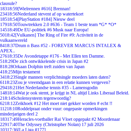
clausule?
183
18:59
[Wielrennen #616] Brennan!
234
18:56
Nederland stevent af op watertekort
185
18:54
[PlayStation #184] Nieuw deel
179
18:50
Touwtrekken 2.0 #636 - Team 1 beste team *G* *O*
145
18:49
De EU-politiek #6 Musk naar Europa!
50
18:42
[Vulkanen] The Ring of Fire #9: Activiteit in de
vulkaanwereld
84
18:37
Drum n Bass #52 - FOREVER MARCUS INTALEX &
APEX..
276
18:35
De Avondetappe #176 - Met Ellen ten Damme.
5
18:29
De zich ontwikkelende crisis in Japan #2
8
18:28
Orkaan Dolphin treft zuiden van Japan
4
18:25
Mijn testament
34
18:23
Single mannen verplichtsingle moeders laten daten?
61
18:23
Zou je vreemdgaan in een relatie kunnen vergeven?
294
18:21
Het Nederlandse tennis #35 - Lamensgodin
148
18:14
Wat je ook stemt, je krijgt in NL altijd Links Liberaal Beleid.
2
18:14
Scholensysteem tegenwoordig?
62
18:12
Zeikhoek #12 Het moet niet gekker worden # echt !!
112
18:10
Roddelpraat onder vuur: ongepaste opmerkingen
minderjarigen deel 2
183
17:49
Heracles-voetballer Rai Vloet opgepakt #2 Moordenaar
229
17:40
The Odyssey (Christopher Nolan) 17 juli 2026
103
17:36
[La Liga #177]