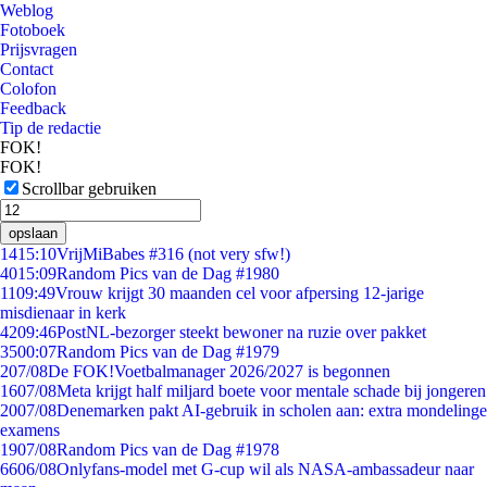
Weblog
Fotoboek
Prijsvragen
Contact
Colofon
Feedback
Tip de redactie
FOK!
FOK!
Scrollbar gebruiken
opslaan
14
15:10
VrijMiBabes #316 (not very sfw!)
40
15:09
Random Pics van de Dag #1980
11
09:49
Vrouw krijgt 30 maanden cel voor afpersing 12-jarige
misdienaar in kerk
42
09:46
PostNL-bezorger steekt bewoner na ruzie over pakket
35
00:07
Random Pics van de Dag #1979
2
07/08
De FOK!Voetbalmanager 2026/2027 is begonnen
16
07/08
Meta krijgt half miljard boete voor mentale schade bij jongeren
20
07/08
Denemarken pakt AI-gebruik in scholen aan: extra mondelinge
examens
19
07/08
Random Pics van de Dag #1978
66
06/08
Onlyfans-model met G-cup wil als NASA-ambassadeur naar