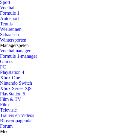
Sport
Voetbal
Formule 1
Autosport
Tennis
Wielrennen
Schaatsen
Wintersporten
Managerspelen
Voetbalmanager
Formule 1-manager
Games
PC
Playstation 4
Xbox One
Nintendo Switch
Xbox Series X|S
PlayStation 5
Film & TV
Film
Televisie
Trailers en Videos
Bioscoopagenda
Forum
Meer