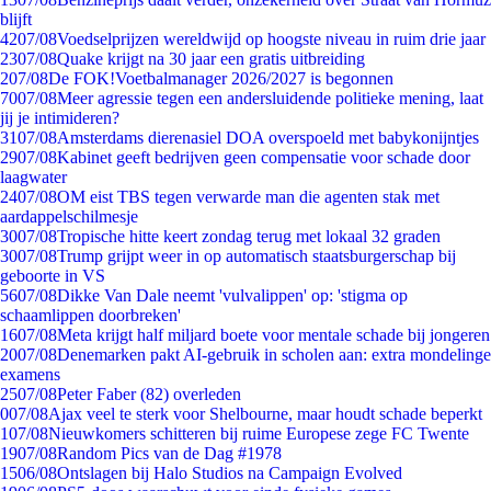
blijft
42
07/08
Voedselprijzen wereldwijd op hoogste niveau in ruim drie jaar
23
07/08
Quake krijgt na 30 jaar een gratis uitbreiding
2
07/08
De FOK!Voetbalmanager 2026/2027 is begonnen
70
07/08
Meer agressie tegen een andersluidende politieke mening, laat
jij je intimideren?
31
07/08
Amsterdams dierenasiel DOA overspoeld met babykonijntjes
29
07/08
Kabinet geeft bedrijven geen compensatie voor schade door
laagwater
24
07/08
OM eist TBS tegen verwarde man die agenten stak met
aardappelschilmesje
30
07/08
Tropische hitte keert zondag terug met lokaal 32 graden
30
07/08
Trump grijpt weer in op automatisch staatsburgerschap bij
geboorte in VS
56
07/08
Dikke Van Dale neemt 'vulvalippen' op: 'stigma op
schaamlippen doorbreken'
16
07/08
Meta krijgt half miljard boete voor mentale schade bij jongeren
20
07/08
Denemarken pakt AI-gebruik in scholen aan: extra mondelinge
examens
25
07/08
Peter Faber (82) overleden
0
07/08
Ajax veel te sterk voor Shelbourne, maar houdt schade beperkt
1
07/08
Nieuwkomers schitteren bij ruime Europese zege FC Twente
19
07/08
Random Pics van de Dag #1978
15
06/08
Ontslagen bij Halo Studios na Campaign Evolved