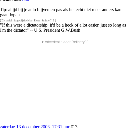
Tip: altijd bij je auto blijven en pas als het echt niet meer anders kan
gaan lopen.
[ Dit bericht is gewijzigd door Pierre_Smirnoff_2 ]
"If this were a dictatorship, it'd be a heck of a lot easier, just so long as
I'm the dictator" -- U.S. President G.W.Bush
▼ Advertentie door Refinery89
zaterdag 13 december 2003, 17:31 uur
#13