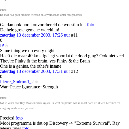
quote:
De man had geen mobiele telefoon en onvoldoende water meegenomen.
Ga dan ook nooit onvoorbereid de woestijn in..
foto
De hele grote gemene wereld in!
zaterdag 13 december 2003, 17:26 uur
#11
0
IP
Same thing we do every night
Heeft die maar 40 km afgelegt voordat die dood ging? Ook niet veel..
They're Pinky & the brain, yes Pinky & the Brain
One is a genius, the other's insane
zaterdag 13 december 2003, 17:31 uur
#12
0
Pierre_Smirnoff_2
War=Peace Ignorance=Strength
quote:
had ie vaker naar Ray Mears moeten kijken. Ik weet nu precies wat ik moet doen als ik een keer met een
vliegtuig in de woestijn stort
Precies!
foto
Mooi programma is dat op Discovery -> "Extreme Survival". Ray
Mears rules
foto