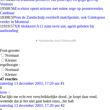
Ventoux
195
08:56
Excelsior opent seizoen met ruime zege op promovendus
Cambuur
183
08:59
Van de Zandschulp overleeft matchpoints, ook Griekspoor
verder in Montreal
119
19:57
XR blokkeert A12 ruim twee uur, agent gebeten bij
aanhouding
▼ Advertentie door Refinery89
Font-grootte:
Normaal
Kleiner
regelhoogte :
Normaal
Kleiner
47 reacties
zaterdag 13 december 2003, 17:20 uur
#1
0
ioon
Dat lijkt me echt een verschrikkelijke dood...je loopt daar rond,
wetende dat je het niet gaat halen enzo...brr bah
zaterdag 13 december 2003, 17:20 uur
#2
0