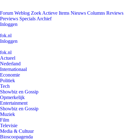
Forum
Weblog
Zoek
Actieve Items
Nieuws
Columns
Reviews
Previews
Specials
Archief
Inloggen
fok.nl
Inloggen
fok.nl
Actueel
Nederland
Internationaal
Economie
Politiek
Tech
Showbiz en Gossip
Opmerkelijk
Entertainment
Showbiz en Gossip
Muziek
Film
Televisie
Media & Cultuur
Bioscoopagenda