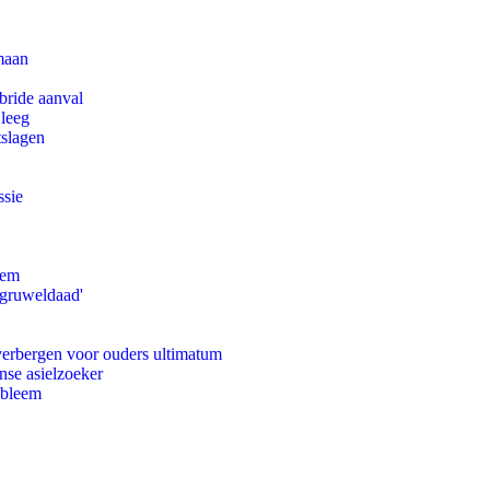
maan
bride aanval
 leeg
tslagen
ssie
eem
'gruweldaad'
 verbergen voor ouders ultimatum
nse asielzoeker
obleem