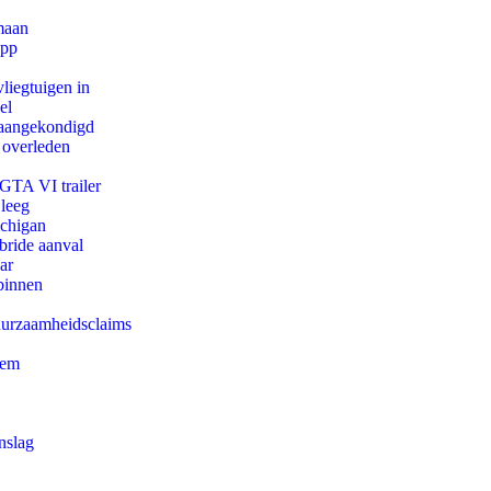
maan
app
iegtuigen in
el
g aangekondigd
 overleden
 GTA VI trailer
 leeg
ichigan
bride aanval
ar
binnen
duurzaamheidsclaims
eem
nslag