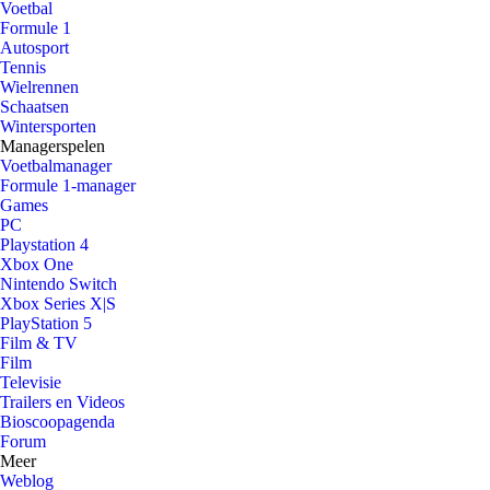
Voetbal
Formule 1
Autosport
Tennis
Wielrennen
Schaatsen
Wintersporten
Managerspelen
Voetbalmanager
Formule 1-manager
Games
PC
Playstation 4
Xbox One
Nintendo Switch
Xbox Series X|S
PlayStation 5
Film & TV
Film
Televisie
Trailers en Videos
Bioscoopagenda
Forum
Meer
Weblog