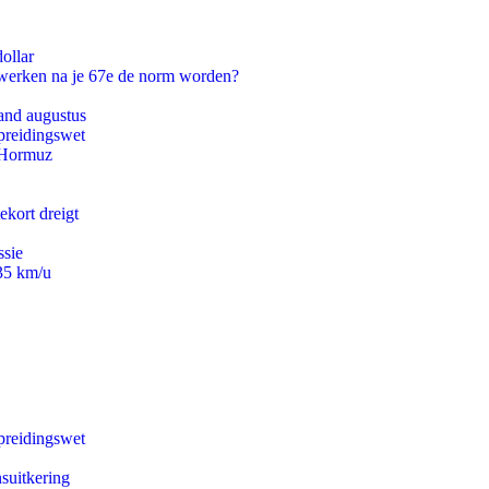
ollar
 werken na je 67e de norm worden?
and augustus
preidingswet
n Hormuz
ekort dreigt
ssie
235 km/u
preidingswet
suitkering