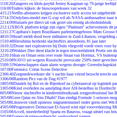
11
18:20
Zangeres en Idols-jurylid Jerney Kaagman op 79-jarige leeftijd
1
16:00
Trailers kijken: de bioscoopreleases van week 32
4
15:21
Netflix-abonnees krijgen exclusieve early access tot uitgebreide
57
14:35
Onlyfans-model met G-cup wil als NASA-ambassadeur naar 
22
14:09
Huisarts per direct uit vak gezet om ernstig alcoholmisbruik
2
12:12
XBOX platform krijgt zijn eigen "Platinum" achievements dit ja
12
11:27
Capibara's lopen Braziliaans parlementsgebouw Mato Grosso 
48
10:59
Israël meldt dood twee militairen in Zuid-Libanon, vergeldin
15
10:48
Hiroshima herdenkt slachtoffers atoombom, 81 jaar later
16
10:32
Drone met explosieven bij Duits vliegveld voedt vrees voor hy
32
10:28
Wakker Dier dient klacht in tegen insectenfabriek Protix om 
22
10:16
Iran en Oman eens over route Straat van Hormuz, VS buitensp
25
10:08
NAVO zet wegens Russische provocatie 250% meer gevechtsvl
55
09:33
Waterschappen slaan alarm wegens droogte: Gereedschapskist
1
07:00
Forensics: Crime Scene Detective
23
06:40
Zorgmedewerkster die 's nachts haar vriend bezocht terecht on
33
06/08
Random Pics van de Dag #1977
18
05/08
Datalek bij Bol en de Bijenkorf na cyberaanval op logistiek pa
33
05/08
Kind overleden na aanrijding door AH-bestelbus in Dordrecht
6
05/08
Nieuw slachtoffer in kindermisbruikzaak zorgprofessional Jan B
3
05/08
Geen Qatar en Abu Dhabi? Dan eindigt Formule 1-seizoen moge
5
05/08
Litouwen vindt opnieuw migrantentunnel onder grens met Wit-
45
05/08
Progressieve Democraat El-Sayed wint nipt voorverkiezing M
11
05/08
Accell, moederbedrijf Sparta en Batavus, vraagt uitstel van bet
5
05/08
Zomervakantieweerbericht: aanhoudend zomers