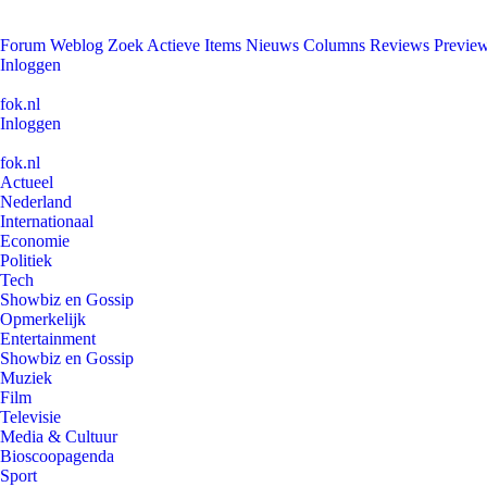
Forum
Weblog
Zoek
Actieve Items
Nieuws
Columns
Reviews
Previe
Inloggen
fok.nl
Inloggen
fok.nl
Actueel
Nederland
Internationaal
Economie
Politiek
Tech
Showbiz en Gossip
Opmerkelijk
Entertainment
Showbiz en Gossip
Muziek
Film
Televisie
Media & Cultuur
Bioscoopagenda
Sport