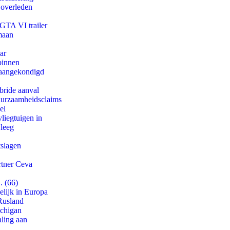
 overleden
 GTA VI trailer
maan
ar
binnen
g aangekondigd
bride aanval
duurzaamheidsclaims
el
iegtuigen in
 leeg
tslagen
rtner Ceva
. (66)
lijk in Europa
Rusland
ichigan
aling aan