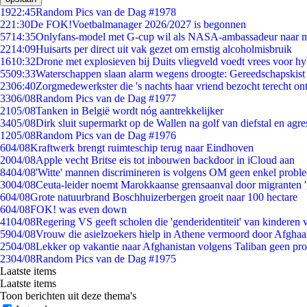
19
22:45
Random Pics van de Dag #1978
2
21:30
De FOK!Voetbalmanager 2026/2027 is begonnen
57
14:35
Onlyfans-model met G-cup wil als NASA-ambassadeur naar 
22
14:09
Huisarts per direct uit vak gezet om ernstig alcoholmisbruik
16
10:32
Drone met explosieven bij Duits vliegveld voedt vrees voor hy
55
09:33
Waterschappen slaan alarm wegens droogte: Gereedschapskist
23
06:40
Zorgmedewerkster die 's nachts haar vriend bezocht terecht on
33
06/08
Random Pics van de Dag #1977
21
05/08
Tanken in België wordt nóg aantrekkelijker
34
05/08
Dirk sluit supermarkt op de Wallen na golf van diefstal en agre
12
05/08
Random Pics van de Dag #1976
6
04/08
Kraftwerk brengt ruimteschip terug naar Eindhoven
20
04/08
Apple vecht Britse eis tot inbouwen backdoor in iCloud aan
84
04/08
'Witte' mannen discrimineren is volgens OM geen enkel probl
30
04/08
Ceuta-leider noemt Marokkaanse grensaanval door migranten 
6
04/08
Grote natuurbrand Boschhuizerbergen groeit naar 100 hectare
6
04/08
FOK! was even down
41
04/08
Regering VS geeft scholen die 'genderidentiteit' van kinderen
59
04/08
Vrouw die asielzoekers hielp in Athene vermoord door Afghaa
25
04/08
Lekker op vakantie naar Afghanistan volgens Taliban geen pr
23
04/08
Random Pics van de Dag #1975
Laatste items
Laatste items
Toon berichten uit deze thema's