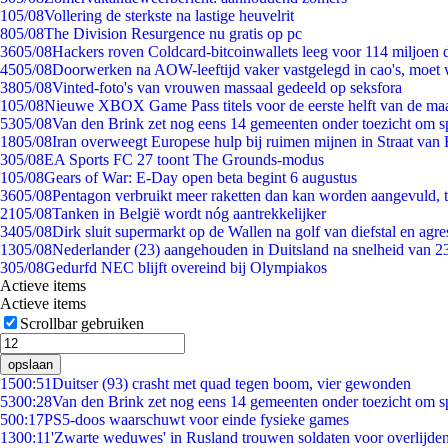
1
05/08
Vollering de sterkste na lastige heuvelrit
8
05/08
The Division Resurgence nu gratis op pc
36
05/08
Hackers roven Coldcard-bitcoinwallets leeg voor 114 miljoen d
45
05/08
Doorwerken na AOW-leeftijd vaker vastgelegd in cao's, moet
38
05/08
Vinted-foto's van vrouwen massaal gedeeld op seksfora
1
05/08
Nieuwe XBOX Game Pass titels voor de eerste helft van de ma
53
05/08
Van den Brink zet nog eens 14 gemeenten onder toezicht om s
18
05/08
Iran overweegt Europese hulp bij ruimen mijnen in Straat va
3
05/08
EA Sports FC 27 toont The Grounds-modus
1
05/08
Gears of War: E-Day open beta begint 6 augustus
36
05/08
Pentagon verbruikt meer raketten dan kan worden aangevuld, t
21
05/08
Tanken in België wordt nóg aantrekkelijker
34
05/08
Dirk sluit supermarkt op de Wallen na golf van diefstal en agre
13
05/08
Nederlander (23) aangehouden in Duitsland na snelheid van 
3
05/08
Gedurfd NEC blijft overeind bij Olympiakos
Actieve items
Actieve items
Scrollbar gebruiken
opslaan
15
00:51
Duitser (93) crasht met quad tegen boom, vier gewonden
53
00:28
Van den Brink zet nog eens 14 gemeenten onder toezicht om s
5
00:17
PS5-doos waarschuwt voor einde fysieke games
13
00:11
'Zwarte weduwes' in Rusland trouwen soldaten voor overlijden