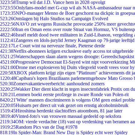
32
23:58
Trump wil dat J.D. Vance hem in 2028 opvolgt
57
23:55
Onlyfans-model met G-cup wil als NASA-ambassadeur naar 
17
23:35
NPO-manager Menno de Boer geschorst na dickpic in groeps
5
23:26
Ontslagen bij Halo Studios na Campaign Evolved
25
22:56
NAVO zet wegens Russische provocatie 250% meer gevechtsvl
22
22:50
Iran en Oman eens over route Straat van Hormuz, VS buitensp
48
22:46
Israël meldt dood twee militairen in Zuid-Libanon, vergeldin
11
22:41
Zangeres en Idols-jurylid Jerney Kaagman op 79-jarige leeftijd
2
22:17
Le Court wint na nerveuze finale, Pieterse derde
4
21:38
Netflix-abonnees krijgen exclusieve early access tot uitgebreide
55
21:25
Waterschappen slaan alarm wegens droogte: Gereedschapskist
45
21:00
Progressieve Democraat El-Sayed wint nipt voorverkiezing M
16
21:00
Drone met explosieven bij Duits vliegveld voedt vrees voor hy
2
20:58
XBOX platform krijgt zijn eigen "Platinum" achievements dit ja
12
20:48
Capibara's lopen Braziliaans parlementsgebouw Mato Grosso 
5
20:30
Zomervakantieweerbericht: aanhoudend zomers
32
20:25
Wakker Dier dient klacht in tegen insectenfabriek Protix om 
1
20:21
Lemmen boekt eerste profzege in zware Ronde van Polen-rit
84
20:21
'Witte' mannen discrimineren is volgens OM geen enkel probl
22
20:05
Huisarts per direct uit vak gezet om ernstig alcoholmisbruik
15
19:45
Hiroshima herdenkt slachtoffers atoombom, 81 jaar later
38
19:40
Vinted-foto's van vrouwen massaal gedeeld op seksfora
21
19:34
OM: vierde verdachte (18) vast op verdenking van beramen aa
19
19:25
Random Pics van de Dag #1978
8
18:19
In Spider-Man: Brand New Day is Spidey echt weer Spidey