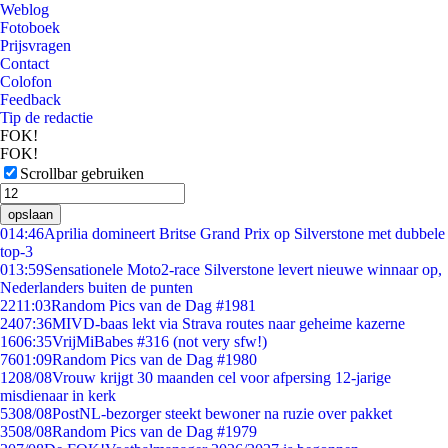
Weblog
Fotoboek
Prijsvragen
Contact
Colofon
Feedback
Tip de redactie
FOK!
FOK!
Scrollbar gebruiken
opslaan
0
14:46
Aprilia domineert Britse Grand Prix op Silverstone met dubbele
top-3
0
13:59
Sensationele Moto2-race Silverstone levert nieuwe winnaar op,
Nederlanders buiten de punten
22
11:03
Random Pics van de Dag #1981
24
07:36
MIVD-baas lekt via Strava routes naar geheime kazerne
16
06:35
VrijMiBabes #316 (not very sfw!)
76
01:09
Random Pics van de Dag #1980
12
08/08
Vrouw krijgt 30 maanden cel voor afpersing 12-jarige
misdienaar in kerk
53
08/08
PostNL-bezorger steekt bewoner na ruzie over pakket
35
08/08
Random Pics van de Dag #1979