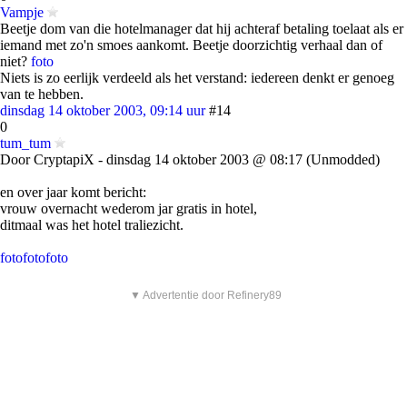
Vampje
Beetje dom van die hotelmanager dat hij achteraf betaling toelaat als er
iemand met zo'n smoes aankomt. Beetje doorzichtig verhaal dan of
niet?
foto
Niets is zo eerlijk verdeeld als het verstand: iedereen denkt er genoeg
van te hebben.
dinsdag 14 oktober 2003, 09:14 uur
#14
0
tum_tum
Door CryptapiX - dinsdag 14 oktober 2003 @ 08:17 (Unmodded)
en over jaar komt bericht:
vrouw overnacht wederom jar gratis in hotel,
ditmaal was het hotel traliezicht.
foto
foto
foto
▼ Advertentie door Refinery89