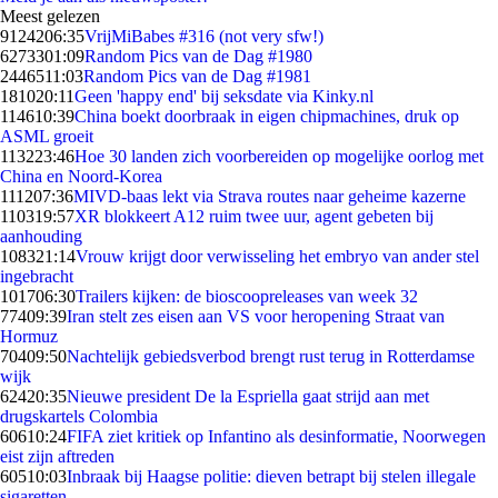
Meest gelezen
91242
06:35
VrijMiBabes #316 (not very sfw!)
62733
01:09
Random Pics van de Dag #1980
24465
11:03
Random Pics van de Dag #1981
1810
20:11
Geen 'happy end' bij seksdate via Kinky.nl
1146
10:39
China boekt doorbraak in eigen chipmachines, druk op
ASML groeit
1132
23:46
Hoe 30 landen zich voorbereiden op mogelijke oorlog met
China en Noord-Korea
1112
07:36
MIVD-baas lekt via Strava routes naar geheime kazerne
1103
19:57
XR blokkeert A12 ruim twee uur, agent gebeten bij
aanhouding
1083
21:14
Vrouw krijgt door verwisseling het embryo van ander stel
ingebracht
1017
06:30
Trailers kijken: de bioscoopreleases van week 32
774
09:39
Iran stelt zes eisen aan VS voor heropening Straat van
Hormuz
704
09:50
Nachtelijk gebiedsverbod brengt rust terug in Rotterdamse
wijk
624
20:35
Nieuwe president De la Espriella gaat strijd aan met
drugskartels Colombia
606
10:24
FIFA ziet kritiek op Infantino als desinformatie, Noorwegen
eist zijn aftreden
605
10:03
Inbraak bij Haagse politie: dieven betrapt bij stelen illegale
sigaretten