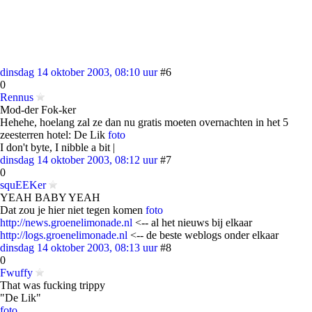
dinsdag 14 oktober 2003, 08:10 uur
#6
0
Rennus
Mod-der Fok-ker
Hehehe, hoelang zal ze dan nu gratis moeten overnachten in het 5
zeesterren hotel: De Lik
foto
I don't byte, I nibble a bit |
dinsdag 14 oktober 2003, 08:12 uur
#7
0
squEEKer
YEAH BABY YEAH
Dat zou je hier niet tegen komen
foto
http://news.groenelimonade.nl
<-- al het nieuws bij elkaar
http://logs.groenelimonade.nl
<-- de beste weblogs onder elkaar
dinsdag 14 oktober 2003, 08:13 uur
#8
0
Fwuffy
That was fucking trippy
"De Lik"
foto