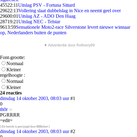
455
22:11
Uitslag PSV - Fortuna Sittard
296
22:13
Vollering slaat dubbelslag in Nice en neemt geel over
296
00:01
Uitslag AZ - ADO Den Haag
287
19:21
Uitslag NEC - Telstar
96
13:59
Sensationele Moto2-race Silverstone levert nieuwe winnaar
op, Nederlanders buiten de punten
▼ Advertentie door Refinery89
Font-grootte:
Normaal
Kleiner
regelhoogte :
Normaal
Kleiner
24 reacties
dinsdag 14 oktober 2003, 08:03 uur
#1
0
th0r
PGRRRR
=edit=
[ Dit bericht is gewijzigd door RRRobert ]
dinsdag 14 oktober 2003, 08:03 uur
#2
0