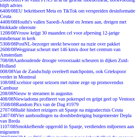
blijft advies
64
08/08
EU bekritiseert Meta en TikTok om verspreiden desinformatie
Ceuta
44
08/08
Houthi's vallen Saoedi-Arabië en Jemen aan, dreigen met
blokkade olieroute
12
08/08
Vrouw krijgt 30 maanden cel voor afpersing 12-jarige
misdienaar in kerk
53
08/08
PostNL-bezorger steekt bewoner na ruzie over pakket
26
08/08
Wegpiraat scheurt met 146 km/u door het centrum van
Amsterdam
7
08/08
Aanhoudende droogte veroorzaakt scheuren in dijken Zuid-
Holland
0
08/08
Van de Zandschulp overleeft matchpoints, ook Griekspoor
verder in Montreal
1
08/08
Excelsior opent seizoen met ruime zege op promovendus
Cambuur
2
08/08
Nieuw te streamen in augustus
4
08/08
Niewiadoma profiteert van pokerspel en grijpt geel op Ventoux
35
08/08
Random Pics van de Dag #1979
27
07/08
Italië hindert reizigers uit Spanje na migratiecrisis Ceuta
24
07/08
Vier aanhoudingen na doodsbedreiging burgemeester Depla
van Breda
11
07/08
Smokkelbende opgerold in Spanje, verdienden miljoenen aan
migranten