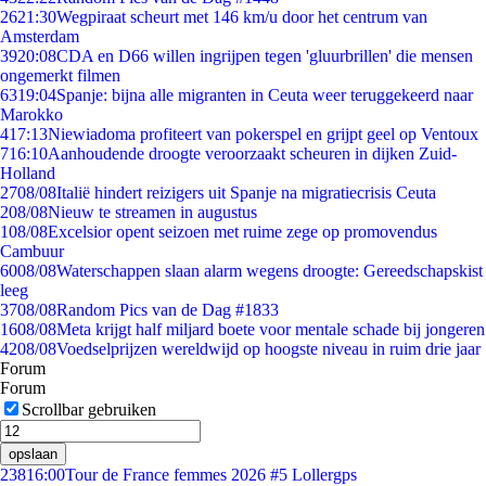
26
21:30
Wegpiraat scheurt met 146 km/u door het centrum van
Amsterdam
39
20:08
CDA en D66 willen ingrijpen tegen 'gluurbrillen' die mensen
ongemerkt filmen
63
19:04
Spanje: bijna alle migranten in Ceuta weer teruggekeerd naar
Marokko
4
17:13
Niewiadoma profiteert van pokerspel en grijpt geel op Ventoux
7
16:10
Aanhoudende droogte veroorzaakt scheuren in dijken Zuid-
Holland
27
08/08
Italië hindert reizigers uit Spanje na migratiecrisis Ceuta
2
08/08
Nieuw te streamen in augustus
1
08/08
Excelsior opent seizoen met ruime zege op promovendus
Cambuur
60
08/08
Waterschappen slaan alarm wegens droogte: Gereedschapskist
leeg
37
08/08
Random Pics van de Dag #1833
16
08/08
Meta krijgt half miljard boete voor mentale schade bij jongeren
42
08/08
Voedselprijzen wereldwijd op hoogste niveau in ruim drie jaar
Forum
Forum
Scrollbar gebruiken
opslaan
238
16:00
Tour de France femmes 2026 #5 Lollergps