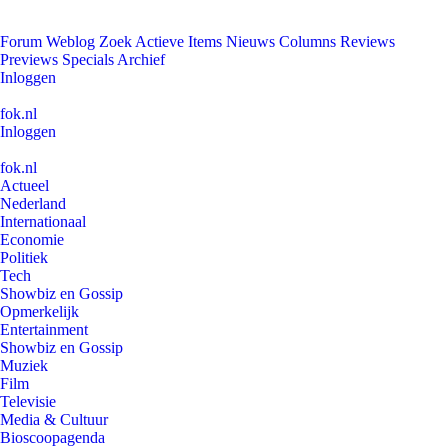
Forum
Weblog
Zoek
Actieve Items
Nieuws
Columns
Reviews
Previews
Specials
Archief
Inloggen
fok.nl
Inloggen
fok.nl
Actueel
Nederland
Internationaal
Economie
Politiek
Tech
Showbiz en Gossip
Opmerkelijk
Entertainment
Showbiz en Gossip
Muziek
Film
Televisie
Media & Cultuur
Bioscoopagenda