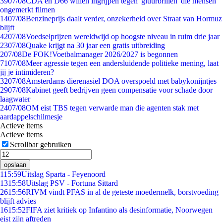
39
07/08
CDA en D66 willen ingrijpen tegen 'gluurbrillen' die mensen
ongemerkt filmen
14
07/08
Benzineprijs daalt verder, onzekerheid over Straat van Hormuz
blijft
42
07/08
Voedselprijzen wereldwijd op hoogste niveau in ruim drie jaar
23
07/08
Quake krijgt na 30 jaar een gratis uitbreiding
2
07/08
De FOK!Voetbalmanager 2026/2027 is begonnen
71
07/08
Meer agressie tegen een andersluidende politieke mening, laat
jij je intimideren?
32
07/08
Amsterdams dierenasiel DOA overspoeld met babykonijntjes
29
07/08
Kabinet geeft bedrijven geen compensatie voor schade door
laagwater
24
07/08
OM eist TBS tegen verwarde man die agenten stak met
aardappelschilmesje
Actieve items
Actieve items
Scrollbar gebruiken
opslaan
1
15:59
Uitslag Sparta - Feyenoord
13
15:58
Uitslag PSV - Fortuna Sittard
26
15:56
RIVM vindt PFAS in al de geteste moedermelk, borstvoeding
blijft advies
16
15:52
FIFA ziet kritiek op Infantino als desinformatie, Noorwegen
eist zijn aftreden