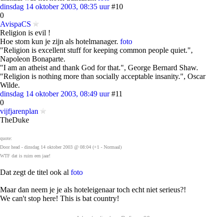
dinsdag 14 oktober 2003, 08:35 uur
#10
0
AvispaCS
Religion is evil !
Hoe stom kun je zijn als hotelmanager.
foto
"Religion is excellent stuff for keeping common people quiet.",
Napoleon Bonaparte.
"I am an atheist and thank God for that.", George Bernard Shaw.
"Religion is nothing more than socially acceptable insanity.", Oscar
Wilde.
dinsdag 14 oktober 2003, 08:49 uur
#11
0
vijfjarenplan
TheDuke
quote:
Door head - dinsdag 14 oktober 2003 @ 08:04 (+1 - Normaal)
WTF dat is ruim een jaar!
Dat zegt de titel ook al
foto
Maar dan neem je je als hoteleigenaar toch echt niet serieus?!
We can't stop here! This is bat country!