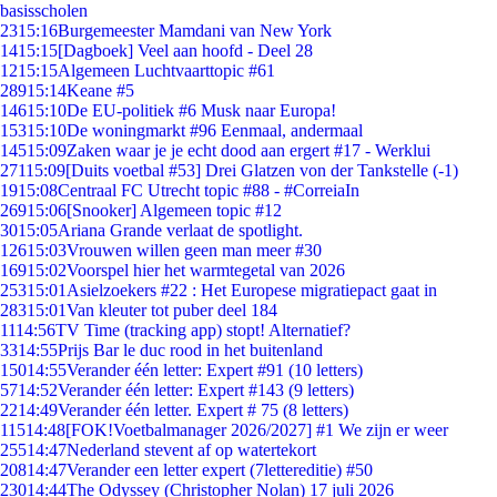
basisscholen
23
15:16
Burgemeester Mamdani van New York
14
15:15
[Dagboek] Veel aan hoofd - Deel 28
12
15:15
Algemeen Luchtvaarttopic #61
289
15:14
Keane #5
146
15:10
De EU-politiek #6 Musk naar Europa!
153
15:10
De woningmarkt #96 Eenmaal, andermaal
145
15:09
Zaken waar je je echt dood aan ergert #17 - Werklui
271
15:09
[Duits voetbal #53] Drei Glatzen von der Tankstelle (-1)
19
15:08
Centraal FC Utrecht topic #88 - #CorreiaIn
269
15:06
[Snooker] Algemeen topic #12
30
15:05
Ariana Grande verlaat de spotlight.
126
15:03
Vrouwen willen geen man meer #30
169
15:02
Voorspel hier het warmtegetal van 2026
253
15:01
Asielzoekers #22 : Het Europese migratiepact gaat in
283
15:01
Van kleuter tot puber deel 184
11
14:56
TV Time (tracking app) stopt! Alternatief?
33
14:55
Prijs Bar le duc rood in het buitenland
150
14:55
Verander één letter: Expert #91 (10 letters)
57
14:52
Verander één letter: Expert #143 (9 letters)
22
14:49
Verander één letter. Expert # 75 (8 letters)
115
14:48
[FOK!Voetbalmanager 2026/2027] #1 We zijn er weer
255
14:47
Nederland stevent af op watertekort
208
14:47
Verander een letter expert (7lettereditie) #50
230
14:44
The Odyssey (Christopher Nolan) 17 juli 2026