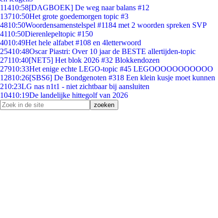
114
10:58
[DAGBOEK] De weg naar balans #12
137
10:50
Het grote goedemorgen topic #3
48
10:50
Woordensamenstelspel #1184 met 2 woorden spreken SVP
41
10:50
Dierenlepeltopic #150
40
10:49
Het hele alfabet #108 en 4letterwoord
254
10:48
Oscar Piastri: Over 10 jaar de BESTE allertijden-topic
271
10:40
[NET5] Het blok 2026 #32 Blokkendozen
279
10:33
Het enige echte LEGO-topic #45 LEGOOOOOOOOOOO
128
10:26
[SBS6] De Bondgenoten #318 Een klein kusje moet kunnen
2
10:23
LG nas n1t1 - niet zichtbaar bij aansluiten
104
10:19
De landelijke hittegolf van 2026