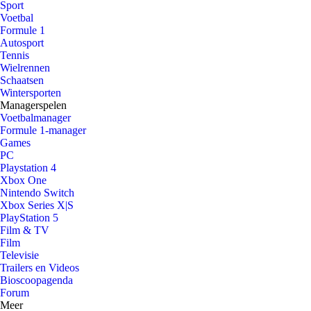
Sport
Voetbal
Formule 1
Autosport
Tennis
Wielrennen
Schaatsen
Wintersporten
Managerspelen
Voetbalmanager
Formule 1-manager
Games
PC
Playstation 4
Xbox One
Nintendo Switch
Xbox Series X|S
PlayStation 5
Film & TV
Film
Televisie
Trailers en Videos
Bioscoopagenda
Forum
Meer