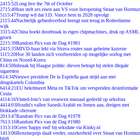
24
15:52
Long live the 7th of October
27
15:49
Iran stelt zes eisen aan VS voor heropening Straat van Hormuz
51
15:47
Trump wil dat J.D. Vance hem in 2028 opvolgt
21
15:44
Nachtelijk gebiedsverbod brengt rust terug in Rotterdamse
wijk
33
15:42
China boekt doorbraak in eigen chipmachines, druk op ASML
groeit
22
15:39
Random Pics van de Dag #1981
24
15:35
MIVD-baas lekt via Strava routes naar geheime kazerne
11
15:20
Hoe 30 landen zich voorbereiden op mogelijke oorlog met
China en Noord-Korea
8
14:50
Inbraak bij Haagse politie: dieven betrapt bij stelen illegale
sigaretten
6
14:34
Nieuwe president De la Espriella gaat strijd aan met
drugskartels Colombia
64
14:21
EU bekritiseert Meta en TikTok om verspreiden desinformatie
Ceuta
41
14:16
Vinted-foto's van vrouwen massaal gedeeld op seksfora
44
14:03
Houthi's vallen Saoedi-Arabië en Jemen aan, dreigen met
blokkade olieroute
20
13:47
Random Pics van de Dag #1978
76
13:16
Random Pics van de Dag #1980
13
13:10
Geen 'happy end' bij seksdate via Kinky.nl
14
13:06
Benzineprijs daalt verder, onzekerheid over Straat van Hormuz
blijft