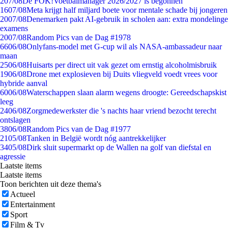
2
07/08
De FOK!Voetbalmanager 2026/2027 is begonnen
16
07/08
Meta krijgt half miljard boete voor mentale schade bij jongeren
20
07/08
Denemarken pakt AI-gebruik in scholen aan: extra mondelinge
examens
20
07/08
Random Pics van de Dag #1978
66
06/08
Onlyfans-model met G-cup wil als NASA-ambassadeur naar
maan
25
06/08
Huisarts per direct uit vak gezet om ernstig alcoholmisbruik
19
06/08
Drone met explosieven bij Duits vliegveld voedt vrees voor
hybride aanval
60
06/08
Waterschappen slaan alarm wegens droogte: Gereedschapskist
leeg
24
06/08
Zorgmedewerkster die 's nachts haar vriend bezocht terecht
ontslagen
38
06/08
Random Pics van de Dag #1977
21
05/08
Tanken in België wordt nóg aantrekkelijker
34
05/08
Dirk sluit supermarkt op de Wallen na golf van diefstal en
agressie
Laatste items
Laatste items
Toon berichten uit deze thema's
Actueel
Entertainment
Sport
Film & Tv