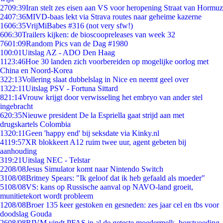
27
09:39
Iran stelt zes eisen aan VS voor heropening Straat van Hormuz
24
07:36
MIVD-baas lekt via Strava routes naar geheime kazerne
16
06:35
VrijMiBabes #316 (not very sfw!)
6
06:30
Trailers kijken: de bioscoopreleases van week 32
76
01:09
Random Pics van de Dag #1980
1
00:01
Uitslag AZ - ADO Den Haag
11
23:46
Hoe 30 landen zich voorbereiden op mogelijke oorlog met
China en Noord-Korea
3
22:13
Vollering slaat dubbelslag in Nice en neemt geel over
13
22:11
Uitslag PSV - Fortuna Sittard
8
21:14
Vrouw krijgt door verwisseling het embryo van ander stel
ingebracht
6
20:35
Nieuwe president De la Espriella gaat strijd aan met
drugskartels Colombia
13
20:11
Geen 'happy end' bij seksdate via Kinky.nl
41
19:57
XR blokkeert A12 ruim twee uur, agent gebeten bij
aanhouding
3
19:21
Uitslag NEC - Telstar
22
08/08
Jesus Simulator komt naar Nintendo Switch
31
08/08
Britney Spears: "Ik geloof dat ik heb gefaald als moeder"
51
08/08
VS: kans op Russische aanval op NAVO-land groeit,
munitietekort wordt probleem
12
08/08
Broer 135 keer gestoken en gesneden: zes jaar cel en tbs voor
doodslag Gouda
26
08/08
RIVM vindt PFAS in al de geteste moedermelk, borstvoeding