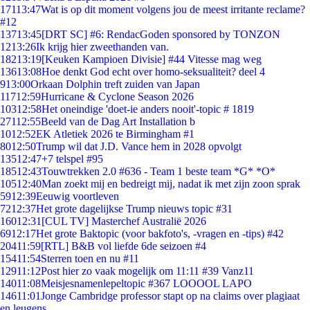
171
13:47
Wat is op dit moment volgens jou de meest irritante reclame?
#12
137
13:45
[DRT SC] #6: RendacGoden sponsored by TONZON
12
13:26
Ik krijg hier zweethanden van.
182
13:19
[Keuken Kampioen Divisie] #44 Vitesse mag weg
136
13:08
Hoe denkt God echt over homo-seksualiteit? deel 4
9
13:00
Orkaan Dolphin treft zuiden van Japan
117
12:59
Hurricane & Cyclone Season 2026
103
12:58
Het oneindige 'doet-ie anders nooit'-topic # 1819
271
12:55
Beeld van de Dag Art Installation b
10
12:52
EK Atletiek 2026 te Birmingham #1
80
12:50
Trump wil dat J.D. Vance hem in 2028 opvolgt
135
12:47
+7 telspel #95
185
12:43
Touwtrekken 2.0 #636 - Team 1 beste team *G* *O*
105
12:40
Man zoekt mij en bedreigt mij, nadat ik met zijn zoon sprak
59
12:39
Eeuwig voortleven
72
12:37
Het grote dagelijkse Trump nieuws topic #31
160
12:31
[CUL TV] Masterchef Australië 2026
69
12:17
Het grote Baktopic (voor bakfoto's, -vragen en -tips) #42
204
11:59
[RTL] B&B vol liefde 6de seizoen #4
154
11:54
Sterren toen en nu #11
129
11:12
Post hier zo vaak mogelijk om 11:11 #39 Vanz11
140
11:08
Meisjesnamenlepeltopic #367 LOOOOL LAPO
146
11:01
Jonge Cambridge professor stapt op na claims over plagiaat
en leugens