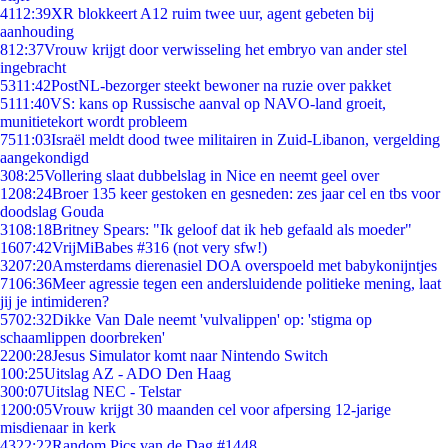
41
12:39
XR blokkeert A12 ruim twee uur, agent gebeten bij
aanhouding
8
12:37
Vrouw krijgt door verwisseling het embryo van ander stel
ingebracht
53
11:42
PostNL-bezorger steekt bewoner na ruzie over pakket
51
11:40
VS: kans op Russische aanval op NAVO-land groeit,
munitietekort wordt probleem
75
11:03
Israël meldt dood twee militairen in Zuid-Libanon, vergelding
aangekondigd
3
08:25
Vollering slaat dubbelslag in Nice en neemt geel over
12
08:24
Broer 135 keer gestoken en gesneden: zes jaar cel en tbs voor
doodslag Gouda
31
08:18
Britney Spears: "Ik geloof dat ik heb gefaald als moeder"
16
07:42
VrijMiBabes #316 (not very sfw!)
32
07:20
Amsterdams dierenasiel DOA overspoeld met babykonijntjes
71
06:36
Meer agressie tegen een andersluidende politieke mening, laat
jij je intimideren?
57
02:32
Dikke Van Dale neemt 'vulvalippen' op: 'stigma op
schaamlippen doorbreken'
22
00:28
Jesus Simulator komt naar Nintendo Switch
1
00:25
Uitslag AZ - ADO Den Haag
3
00:07
Uitslag NEC - Telstar
12
00:05
Vrouw krijgt 30 maanden cel voor afpersing 12-jarige
misdienaar in kerk
43
22:22
Random Pics van de Dag #1448