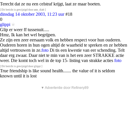
Terecht dat ze nu een celstraf krijgt, laat ze maar boeten.
[ Dit bericht is gewijzigd door amr_diab ]
dinsdag 14 oktober 2003, 11:23 uur
#18
0
glippi
Glip er weer ff tussenuit.....
Hmz, Ik kan het wel begrijpen.
Ze zijn een zeer eersaam volk en hebben respect voor hun ouderen.
Ouderen horen in hun ogen altijd de waarheid te spreken en ze hebben
altijd vertrouwen in ze.
foto
Di tis een kwestie van eer schending. Telt
daar erg zwaar. Daar niet te min van is het een zeer STRAKKE actie
weer. Die komt toch wel in de top 15- listing van strakke acties
foto
[ Dit bericht is gewijzigd door glippi ]
True friendship is like sound health....... the value of it is seldom
known until it is lost
▼ Advertentie door Refinery89