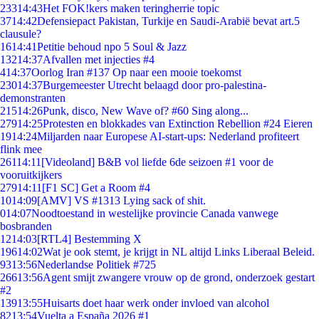
233
14:43
Het FOK!kers maken teringherrie topic
37
14:42
Defensiepact Pakistan, Turkije en Saudi-Arabië bevat art.5
clausule?
16
14:41
Petitie behoud npo 5 Soul & Jazz
132
14:37
Afvallen met injecties #4
4
14:37
Oorlog Iran #137 Op naar een mooie toekomst
230
14:37
Burgemeester Utrecht belaagd door pro-palestina-
demonstranten
215
14:26
Punk, disco, New Wave of? #60 Sing along...
279
14:25
Protesten en blokkades van Extinction Rebellion #24 Eieren
19
14:24
Miljarden naar Europese AI-start-ups: Nederland profiteert
flink mee
261
14:11
[Videoland] B&B vol liefde 6de seizoen #1 voor de
vooruitkijkers
279
14:11
[F1 SC] Get a Room #4
10
14:09
[AMV] VS #1313 Lying sack of shit.
0
14:07
Noodtoestand in westelijke provincie Canada vanwege
bosbranden
12
14:03
[RTL4] Bestemming X
196
14:02
Wat je ook stemt, je krijgt in NL altijd Links Liberaal Beleid.
93
13:56
Nederlandse Politiek #725
266
13:56
Agent smijt zwangere vrouw op de grond, onderzoek gestart
#2
139
13:55
Huisarts doet haar werk onder invloed van alcohol
82
13:54
Vuelta a España 2026 #1