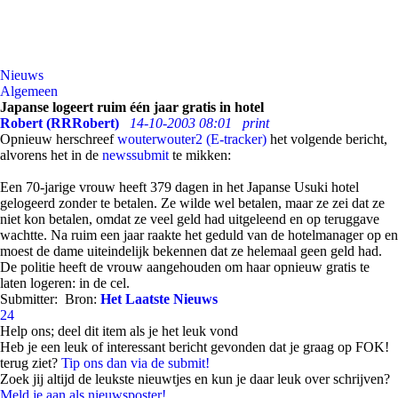
Nieuws
Algemeen
Japanse logeert ruim één jaar gratis in hotel
Robert (RRRobert)
14-10-2003 08:01
print
Opnieuw herschreef
wouterwouter2 (E-tracker)
het volgende bericht,
alvorens het in de
newssubmit
te mikken:
Een 70-jarige vrouw heeft 379 dagen in het Japanse Usuki hotel
gelogeerd zonder te betalen. Ze wilde wel betalen, maar ze zei dat ze
niet kon betalen, omdat ze veel geld had uitgeleend en op teruggave
wachtte. Na ruim een jaar raakte het geduld van de hotelmanager op en
moest de dame uiteindelijk bekennen dat ze helemaal geen geld had.
De politie heeft de vrouw aangehouden om haar opnieuw gratis te
laten logeren: in de cel.
Submitter:
Bron:
Het Laatste Nieuws
24
Help ons; deel dit item als je het leuk vond
Heb je een leuk of interessant bericht gevonden dat je graag op FOK!
terug ziet?
Tip ons dan via de submit!
Zoek jij altijd de leukste nieuwtjes en kun je daar leuk over schrijven?
Meld je aan als nieuwsposter!