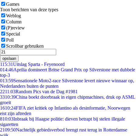
Games
Toon berichten van deze types
Weblog
Column
(P)review
Special
Poll
Scrollbar gebruiken
opslaan
1
15:31
Uitslag Sparta - Feyenoord
0
14:46
Aprilia domineert Britse Grand Prix op Silverstone met dubbele
top-3
0
13:59
Sensationele Moto2-race Silverstone levert nieuwe winnaar op,
Nederlanders buiten de punten
22
11:03
Random Pics van de Dag #1981
33
10:39
China boekt doorbraak in eigen chipmachines, druk op ASML
groeit
16
10:24
FIFA ziet kritiek op Infantino als desinformatie, Noorwegen
eist zijn aftreden
8
10:03
Inbraak bij Haagse politie: dieven betrapt bij stelen illegale
sigaretten
21
09:50
Nachtelijk gebiedsverbod brengt rust terug in Rotterdamse
wijk