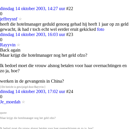
dinsdag 14 oktober 2003, 14:27 uur
#22
0
jeffreysnf
heeft die hotelmanager geduld genoeg gehad hij heeft 1 jaar op zn geld
gewacht, ik had r toch echt wel eerder eruit gekicked
foto
dinsdag 14 oktober 2003, 16:03 uur
#23
0
Rayyvin
Back again
Maar krijgt die hotelmanager nog het geld ofzo?
Ik bedoel moet die vrouw alsnog betalen voor haar overnachtingen en
zo ja, hoe?
werken in de gevangenis in China?
[ Dit bericht is gewijzigd door Rayyvin ]
dinsdag 14 oktober 2003, 17:02 uur
#24
0
Je_moedah
quote:
Maar krijgt die hotelmanager nog het geld ofzo?
Ik bedoel moet die vrouw alsnog betalen voor haar overnachtingen en zo ja, hoe?