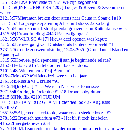
125
15:59
[Live Eredivisie #1787] We zijn begonnen!
115
15:58
[INFLUENCERS #297] Toetjes & Bevers & Zwemmen in
water
212
15:57
Migranten breken door grens naar Ceuta in Spanje,l #10
131
15:57
Koopzegels sparen bij AH duurt straks 2x zo lang
67
15:56
Unieke aanpak stopt jarenlange overlast in Rotterdamse wijk
45
15:56
[Crowdfunding] #443 Rentestijgingen?
182
15:56
[WLR SC #417] Nieuw deel openen was kaputt
72
15:56
De neergang van Duitsland als lichtend voorbeeld #3
273
15:56
Totale zonsverduistering 12-08-2026 (Groenland, IJsland en
Spanje) #1
18
15:55
Hoeveel geld spendeer jij aan je beginnende relatie?
2
15:53
Teltopic #1573 tel door en door en door....
210
15:48
[Wielrennen #616] Brennan!
0
15:47
MotoGP #94 Met deel twee van het jaar
276
15:45
Russia vs Ukraine #91
79
15:43
[IndyCar] #115 We're in Nashville Tennessee
297
15:40
Oorlog in Oekraïne #1318 Drone baby drone
52
15:39
[Netflix #210] TUDUM
101
15:32
GTA VI #12 GTA VI Extended look 27 Augustus
Netflix/YT
165
15:25
Algemeen steektopic, waar er een steekje los zit #3
278
15:22
Tropisch aquarium #73 - Het blijft toch kriebelen.
4
15:22
Energietarieven #34
57
15:16
OM-Teamleider met kinderporno is oud-directeur van twee