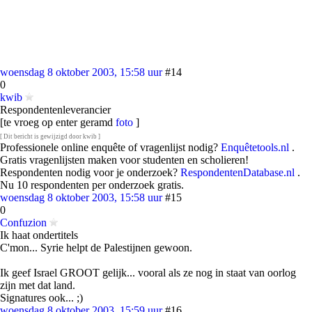
woensdag 8 oktober 2003, 15:58 uur
#14
0
kwib
Respondentenleverancier
[te vroeg op enter geramd
foto
]
[ Dit bericht is gewijzigd door kwib ]
Professionele online enquête of vragenlijst nodig?
Enquêtetools.nl
.
Gratis vragenlijsten maken voor studenten en scholieren!
Respondenten nodig voor je onderzoek?
RespondentenDatabase.nl
.
Nu 10 respondenten per onderzoek gratis.
woensdag 8 oktober 2003, 15:58 uur
#15
0
Confuzion
Ik haat ondertitels
C'mon... Syrie helpt de Palestijnen gewoon.
Ik geef Israel GROOT gelijk... vooral als ze nog in staat van oorlog
zijn met dat land.
Signatures ook... ;)
woensdag 8 oktober 2003, 15:59 uur
#16