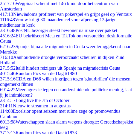
25
17:16
Wegpiraat scheurt met 146 km/u door het centrum van
Amsterdam
4
17:13
Niewiadoma profiteert van pokerspel en grijpt geel op Ventoux
11
16:48
Vrouw krijgt 30 maanden cel voor afpersing 12-jarige
misdienaar in kerk
38
16:48
PostNL-bezorger steekt bewoner na ruzie over pakket
45
16:24
EU bekritiseert Meta en TikTok om verspreiden desinformatie
Ceuta
62
16:23
Spanje: bijna alle migranten in Ceuta weer teruggekeerd naar
Marokko
7
16:10
Aanhoudende droogte veroorzaakt scheuren in dijken Zuid-
Holland
27
15:52
Italië hindert reizigers uit Spanje na migratiecrisis Ceuta
40
15:46
Random Pics van de Dag #1980
37
15:16
CDA en D66 willen ingrijpen tegen 'gluurbrillen' die mensen
ongemerkt filmen
69
14:25
Meer agressie tegen een andersluidende politieke mening, laat
jij je intimideren?
23
14:17
Long live the 7th of October
2
14:11
Nieuw te streamen in augustus
1
14:08
Excelsior opent seizoen met ruime zege op promovendus
Cambuur
60
13:58
Waterschappen slaan alarm wegens droogte: Gereedschapskist
leeg
37
13:13
Random Pics van de Dag #1833