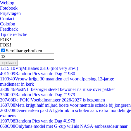
Weblog
Fotoboek
Prijsvragen
Contact
Colofon
Feedback
Tip de redactie
FOK!
FOK!
Scrollbar gebruiken
opslaan
12
15:10
VrijMiBabes #316 (not very sfw!)
40
15:09
Random Pics van de Dag #1980
11
09:49
Vrouw krijgt 30 maanden cel voor afpersing 12-jarige
misdienaar in kerk
38
09:46
PostNL-bezorger steekt bewoner na ruzie over pakket
35
00:07
Random Pics van de Dag #1979
2
07/08
De FOK!Voetbalmanager 2026/2027 is begonnen
16
07/08
Meta krijgt half miljard boete voor mentale schade bij jongeren
20
07/08
Denemarken pakt AI-gebruik in scholen aan: extra mondelinge
examens
19
07/08
Random Pics van de Dag #1978
66
06/08
Onlyfans-model met G-cup wil als NASA-ambassadeur naar