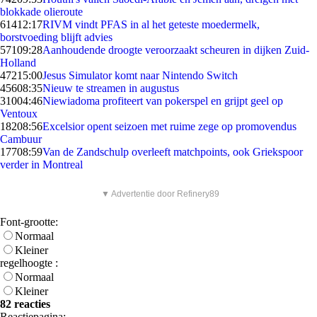
blokkade olieroute
614
12:17
RIVM vindt PFAS in al het geteste moedermelk,
borstvoeding blijft advies
571
09:28
Aanhoudende droogte veroorzaakt scheuren in dijken Zuid-
Holland
472
15:00
Jesus Simulator komt naar Nintendo Switch
456
08:35
Nieuw te streamen in augustus
310
04:46
Niewiadoma profiteert van pokerspel en grijpt geel op
Ventoux
182
08:56
Excelsior opent seizoen met ruime zege op promovendus
Cambuur
177
08:59
Van de Zandschulp overleeft matchpoints, ook Griekspoor
verder in Montreal
▼ Advertentie door Refinery89
Font-grootte:
Normaal
Kleiner
regelhoogte :
Normaal
Kleiner
82 reacties
Reactiepagina: