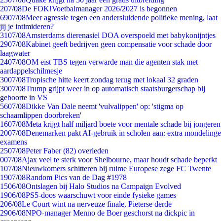
2
07/08
De FOK!Voetbalmanager 2026/2027 is begonnen
69
07/08
Meer agressie tegen een andersluidende politieke mening, laat
jij je intimideren?
31
07/08
Amsterdams dierenasiel DOA overspoeld met babykonijntjes
29
07/08
Kabinet geeft bedrijven geen compensatie voor schade door
laagwater
24
07/08
OM eist TBS tegen verwarde man die agenten stak met
aardappelschilmesje
30
07/08
Tropische hitte keert zondag terug met lokaal 32 graden
30
07/08
Trump grijpt weer in op automatisch staatsburgerschap bij
geboorte in VS
56
07/08
Dikke Van Dale neemt 'vulvalippen' op: 'stigma op
schaamlippen doorbreken'
16
07/08
Meta krijgt half miljard boete voor mentale schade bij jongeren
20
07/08
Denemarken pakt AI-gebruik in scholen aan: extra mondelinge
examens
25
07/08
Peter Faber (82) overleden
0
07/08
Ajax veel te sterk voor Shelbourne, maar houdt schade beperkt
1
07/08
Nieuwkomers schitteren bij ruime Europese zege FC Twente
19
07/08
Random Pics van de Dag #1978
15
06/08
Ontslagen bij Halo Studios na Campaign Evolved
19
06/08
PS5-doos waarschuwt voor einde fysieke games
2
06/08
Le Court wint na nerveuze finale, Pieterse derde
29
06/08
NPO-manager Menno de Boer geschorst na dickpic in