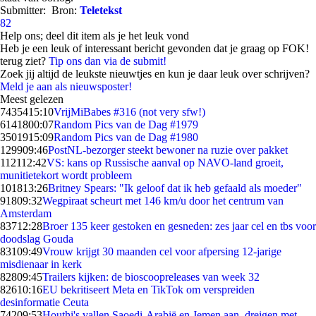
Submitter:
Bron:
Teletekst
82
Help ons; deel dit item als je het leuk vond
Heb je een leuk of interessant bericht gevonden dat je graag op FOK!
terug ziet?
Tip ons dan via de submit!
Zoek jij altijd de leukste nieuwtjes en kun je daar leuk over schrijven?
Meld je aan als nieuwsposter!
Meest gelezen
74354
15:10
VrijMiBabes #316 (not very sfw!)
61418
00:07
Random Pics van de Dag #1979
35019
15:09
Random Pics van de Dag #1980
1299
09:46
PostNL-bezorger steekt bewoner na ruzie over pakket
1121
12:42
VS: kans op Russische aanval op NAVO-land groeit,
munitietekort wordt probleem
1018
13:26
Britney Spears: "Ik geloof dat ik heb gefaald als moeder"
918
09:32
Wegpiraat scheurt met 146 km/u door het centrum van
Amsterdam
837
12:28
Broer 135 keer gestoken en gesneden: zes jaar cel en tbs voor
doodslag Gouda
831
09:49
Vrouw krijgt 30 maanden cel voor afpersing 12-jarige
misdienaar in kerk
828
09:45
Trailers kijken: de bioscoopreleases van week 32
826
10:16
EU bekritiseert Meta en TikTok om verspreiden
desinformatie Ceuta
742
09:53
Houthi's vallen Saoedi-Arabië en Jemen aan, dreigen met