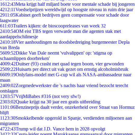
16
12:43
Meta krijgt half miljard boete voor mentale schade bij jongeren
42
12:11
Voedselprijzen wereldwijd op hoogste niveau in ruim drie jaar
29
11:05
Kabinet geeft bedrijven geen compensatie voor schade door
laagwater
6
11:03
Trailers kijken: de bioscoopreleases van week 32
24
10:54
OM eist TBS tegen verwarde man die agenten stak met
aardappelschilmesje
24
10:18
Vier aanhoudingen na doodsbedreiging burgemeester Depla
van Breda
56
09:52
Dikke Van Dale neemt 'vulvalippen' op: 'stigma op
schaamlippen doorbreken'
40
09:42
Duitser (93) crasht met quad tegen boom, vier gewonden
25
09:22
Huisarts per direct uit vak gezet om ernstig alcoholmisbruik
66
09:19
Onlyfans-model met G-cup wil als NASA-ambassadeur naar
maan
24
09:02
Zorgmedewerkster die 's nachts haar vriend bezocht terecht
ontslagen
12
03:57
VrijMiBabes #316 (not very sfw!)
23
03:02
Quake krijgt na 30 jaar een gratis uitbreiding
11
01:06
Benzineprijs daalt verder, onzekerheid over Straat van Hormuz
blijft
11
23:30
Smokkelbende opgerold in Spanje, verdienden miljoenen aan
migranten
47
22:43
Trump wil dat J.D. Vance hem in 2028 opvolgt
34
22:32
Ceuta-leider noemt Marokkaanse grensaanval door migranten