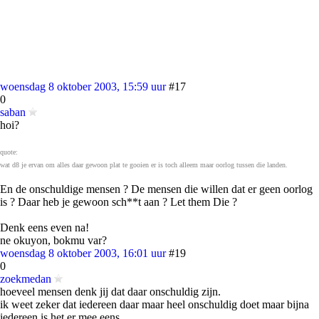
woensdag 8 oktober 2003, 15:59 uur
#17
0
saban
hoi?
quote:
wat d8 je ervan om alles daar gewoon plat te gooien er is toch alleem maar oorlog tussen die landen.
En de onschuldige mensen ? De mensen die willen dat er geen oorlog
is ? Daar heb je gewoon sch**t aan ? Let them Die ?
Denk eens even na!
ne okuyon, bokmu var?
woensdag 8 oktober 2003, 16:01 uur
#19
0
zoekmedan
hoeveel mensen denk jij dat daar onschuldig zijn.
ik weet zeker dat iedereen daar maar heel onschuldig doet maar bijna
iedereen is het er mee eens