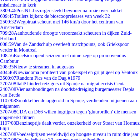
misdienaar in kerk
38
09:46
PostNL-bezorger steekt bewoner na ruzie over pakket
6
09:45
Trailers kijken: de bioscoopreleases van week 32
25
09:32
Wegpiraat scheurt met 146 km/u door het centrum van
Amsterdam
7
09:28
Aanhoudende droogte veroorzaakt scheuren in dijken Zuid-
Holland
0
08:59
Van de Zandschulp overleeft matchpoints, ook Griekspoor
verder in Montreal
1
08:56
Excelsior opent seizoen met ruime zege op promovendus
Cambuur
2
08:35
Nieuw te streamen in augustus
4
04:46
Niewiadoma profiteert van pokerspel en grijpt geel op Ventoux
35
00:07
Random Pics van de Dag #1979
27
07/08
Italië hindert reizigers uit Spanje na migratiecrisis Ceuta
24
07/08
Vier aanhoudingen na doodsbedreiging burgemeester Depla
van Breda
11
07/08
Smokkelbende opgerold in Spanje, verdienden miljoenen aan
migranten
37
07/08
CDA en D66 willen ingrijpen tegen 'gluurbrillen' die mensen
ongemerkt filmen
11
07/08
Benzineprijs daalt verder, onzekerheid over Straat van Hormuz
blijft
42
07/08
Voedselprijzen wereldwijd op hoogste niveau in ruim drie jaar
23
07/08
Quake krijgt na 30 jaar een gratis uitbreiding