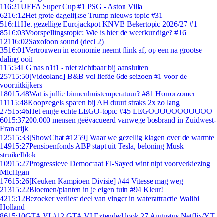
1
16:21
UEFA Super Cup #1 PSG - Aston Villa
62
16:12
Het grote dagelijkse Trump nieuws topic #31
5
16:11
Het gezellige Eurojackpot KNVB Bekertopic 2026/27 #1
85
16:03
Voorspellingstopic: Wie is hier de weerkundige? #16
121
16:02
Saxofoon sound (deel 2)
35
16:01
Vertrouwen in economie neemt flink af, op een na grootse
daling ooit
1
15:54
LG nas n1t1 - niet zichtbaar bij aansluiten
257
15:50
[Videoland] B&B vol liefde 6de seizoen #1 voor de
vooruitkijkers
180
15:48
Wat is jullie binnenhuistemperatuur? #81 Horrorzomer
111
15:48
Koopzegels sparen bij AH duurt straks 2x zo lang
275
15:46
Het enige echte LEGO-topic #45 LEGOOOOOOOOOOO
60
15:37
200.000 mensen geëvacueerd vanwege bosbrand in Zuidwest-
Frankrijk
125
15:33
[ShowChat #1259] Waar we gezellig klagen over de warmte
149
15:27
Pensioenfonds ABP stapt uit Tesla, beloning Musk
struikelblok
109
15:27
Progressieve Democraat El-Sayed wint nipt voorverkiezing
Michigan
176
15:26
[Keuken Kampioen Divisie] #44 Vitesse mag weg
213
15:22
Bloemen/planten in je eigen tuin #94 Kleur!
42
15:12
Bezoeker verliest deel van vinger in waterattractie Walibi
Holland
86
15:10
GTA VI #12 GTA VI Extended look 27 Augustus Netflix/YT