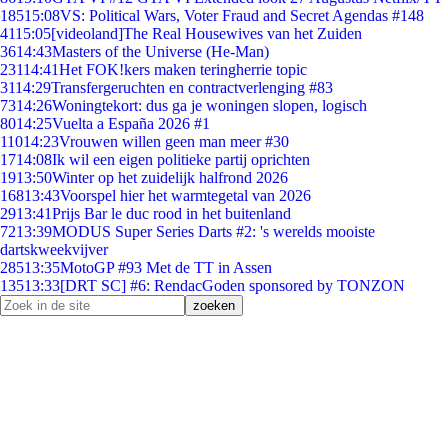
185
15:08
VS: Political Wars, Voter Fraud and Secret Agendas #148
41
15:05
[videoland]The Real Housewives van het Zuiden
36
14:43
Masters of the Universe (He-Man)
231
14:41
Het FOK!kers maken teringherrie topic
31
14:29
Transfergeruchten en contractverlenging #83
73
14:26
Woningtekort: dus ga je woningen slopen, logisch
80
14:25
Vuelta a España 2026 #1
110
14:23
Vrouwen willen geen man meer #30
17
14:08
Ik wil een eigen politieke partij oprichten
19
13:50
Winter op het zuidelijk halfrond 2026
168
13:43
Voorspel hier het warmtegetal van 2026
29
13:41
Prijs Bar le duc rood in het buitenland
72
13:39
MODUS Super Series Darts #2: 's werelds mooiste
dartskweekvijver
285
13:35
MotoGP #93 Met de TT in Assen
135
13:33
[DRT SC] #6: RendacGoden sponsored by TONZON