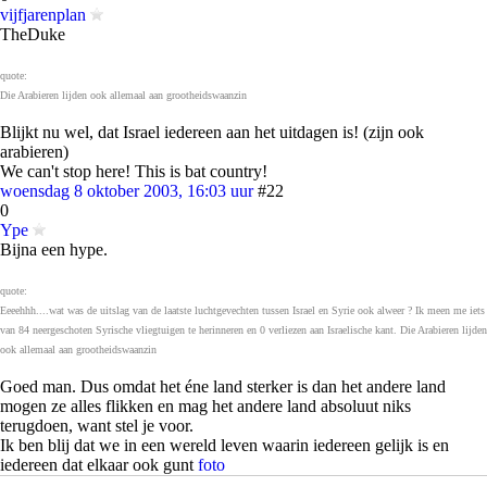
vijfjarenplan
TheDuke
quote:
Die Arabieren lijden ook allemaal aan grootheidswaanzin
Blijkt nu wel, dat Israel iedereen aan het uitdagen is! (zijn ook
arabieren)
We can't stop here! This is bat country!
woensdag 8 oktober 2003, 16:03 uur
#22
0
Ype
Bijna een hype.
quote:
Eeeehhh....wat was de uitslag van de laatste luchtgevechten tussen Israel en Syrie ook alweer ? Ik meen me iets
van 84 neergeschoten Syrische vliegtuigen te herinneren en 0 verliezen aan Israelische kant. Die Arabieren lijden
ook allemaal aan grootheidswaanzin
Goed man. Dus omdat het éne land sterker is dan het andere land
mogen ze alles flikken en mag het andere land absoluut niks
terugdoen, want stel je voor.
Ik ben blij dat we in een wereld leven waarin iedereen gelijk is en
iedereen dat elkaar ook gunt
foto
Leven kan leiden tot een langzame, pijnlijke dood...