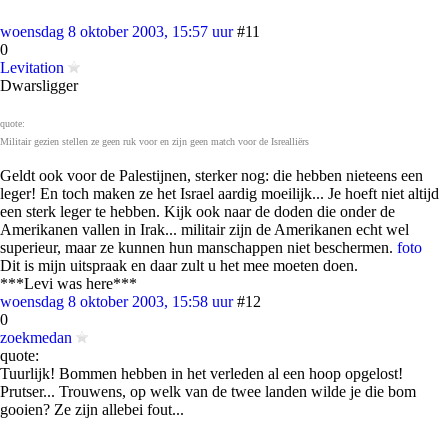
woensdag 8 oktober 2003, 15:57 uur
#11
0
Levitation
Dwarsligger
quote:
Militair gezien stellen ze geen ruk voor en zijn geen match voor de Isrealliërs
Geldt ook voor de Palestijnen, sterker nog: die hebben nieteens een
leger! En toch maken ze het Israel aardig moeilijk... Je hoeft niet altijd
een sterk leger te hebben. Kijk ook naar de doden die onder de
Amerikanen vallen in Irak... militair zijn de Amerikanen echt wel
superieur, maar ze kunnen hun manschappen niet beschermen.
foto
Dit is mijn uitspraak en daar zult u het mee moeten doen.
***Levi was here***
woensdag 8 oktober 2003, 15:58 uur
#12
0
zoekmedan
quote:
Tuurlijk! Bommen hebben in het verleden al een hoop opgelost!
Prutser... Trouwens, op welk van de twee landen wilde je die bom
gooien? Ze zijn allebei fout...