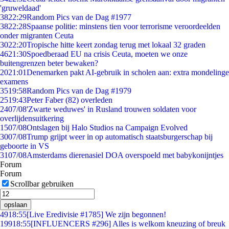
'gruweldaad'
38
22:29
Random Pics van de Dag #1977
38
22:28
Spaanse politie: minstens tien voor terrorisme veroordeelden
onder migranten Ceuta
30
22:20
Tropische hitte keert zondag terug met lokaal 32 graden
46
21:30
Spoedberaad EU na crisis Ceuta, moeten we onze
buitengrenzen beter bewaken?
20
21:01
Denemarken pakt AI-gebruik in scholen aan: extra mondelinge
examens
35
19:58
Random Pics van de Dag #1979
25
19:43
Peter Faber (82) overleden
24
07/08
'Zwarte weduwes' in Rusland trouwen soldaten voor
overlijdensuitkering
15
07/08
Ontslagen bij Halo Studios na Campaign Evolved
30
07/08
Trump grijpt weer in op automatisch staatsburgerschap bij
geboorte in VS
31
07/08
Amsterdams dierenasiel DOA overspoeld met babykonijntjes
Forum
Forum
Scrollbar gebruiken
opslaan
49
18:55
[Live Eredivisie #1785] We zijn begonnen!
199
18:55
[INFLUENCERS #296] Alles is welkom kneuzing of breuk