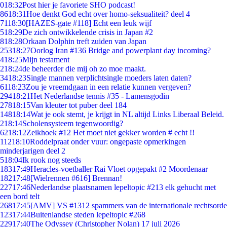
0
18:32
Post hier je favoriete SHO podcast!
86
18:31
Hoe denkt God echt over homo-seksualiteit? deel 4
71
18:30
[HAZES-gate #118] Echt een leuk wijf
5
18:29
De zich ontwikkelende crisis in Japan #2
8
18:28
Orkaan Dolphin treft zuiden van Japan
253
18:27
Oorlog Iran #136 Bridge and powerplant day incoming?
4
18:25
Mijn testament
2
18:24
de beheerder die mij oh zo moe maakt.
34
18:23
Single mannen verplichtsingle moeders laten daten?
61
18:23
Zou je vreemdgaan in een relatie kunnen vergeven?
294
18:21
Het Nederlandse tennis #35 - Lamensgodin
278
18:15
Van kleuter tot puber deel 184
148
18:14
Wat je ook stemt, je krijgt in NL altijd Links Liberaal Beleid.
2
18:14
Scholensysteem tegenwoordig?
62
18:12
Zeikhoek #12 Het moet niet gekker worden # echt !!
112
18:10
Roddelpraat onder vuur: ongepaste opmerkingen
minderjarigen deel 2
5
18:04
Ik rook nog steeds
183
17:49
Heracles-voetballer Rai Vloet opgepakt #2 Moordenaar
182
17:48
[Wielrennen #616] Brennan!
227
17:46
Nederlandse plaatsnamen lepeltopic #213 elk gehucht met
een bord telt
268
17:45
[AMV] VS #1312 spammers van de internationale rechtsorde
123
17:44
Buitenlandse steden lepeltopic #268
229
17:40
The Odyssey (Christopher Nolan) 17 juli 2026