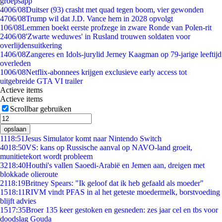
groepsapp
40
06/08
Duitser (93) crasht met quad tegen boom, vier gewonden
47
06/08
Trump wil dat J.D. Vance hem in 2028 opvolgt
1
06/08
Lemmen boekt eerste profzege in zware Ronde van Polen-rit
24
06/08
'Zwarte weduwes' in Rusland trouwen soldaten voor
overlijdensuitkering
14
06/08
Zangeres en Idols-jurylid Jerney Kaagman op 79-jarige leeftijd
overleden
10
06/08
Netflix-abonnees krijgen exclusieve early access tot
uitgebreide GTA VI trailer
Actieve items
Actieve items
Scrollbar gebruiken
opslaan
11
18:51
Jesus Simulator komt naar Nintendo Switch
40
18:50
VS: kans op Russische aanval op NAVO-land groeit,
munitietekort wordt probleem
32
18:40
Houthi's vallen Saoedi-Arabië en Jemen aan, dreigen met
blokkade olieroute
21
18:19
Britney Spears: "Ik geloof dat ik heb gefaald als moeder"
15
18:11
RIVM vindt PFAS in al het geteste moedermelk, borstvoeding
blijft advies
15
17:35
Broer 135 keer gestoken en gesneden: zes jaar cel en tbs voor
doodslag Gouda