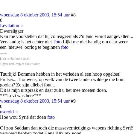
woensdag 8 oktober 2003, 15:54 uur
#8
0
Levitation
Dwarsligger
Kan me voorstellen dat hij zo reageert als z'n land wordt aangevallen...
Verstandig is het echter niet.
foto
Lijkt me niet handig om daar weer
een 'nieuwe' oorlog te beginnen
foto
quote:
ja dat is dus heel simpel.
1 grote bom erop en alles is over
Tuurlijk! Bommen hebben in het verleden al een hoop opgelost!
Prutser... Trouwens, op welk van de twee landen wilde je die bom
gooien? Ze zijn allebei fout...
Dit is mijn uitspraak en daar zult u het mee moeten doen.
***Levi was here***
woensdag 8 oktober 2003, 15:54 uur
#9
0
useroid
Hoe wou Syrië dat doen
foto
Of zou Saddam dan toch die massavernietigings wapens richting Syrië
vervoerd hebben zodat Hans Blix nix vond.