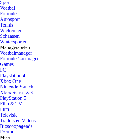
Sport
Voetbal
Formule 1
Autosport
Tennis
Wielrennen
Schaatsen
Wintersporten
Managerspelen
Voetbalmanager
Formule 1-manager
Games
PC
Playstation 4
Xbox One
Nintendo Switch
Xbox Series X|S
PlayStation 5
Film & TV
Film
Televisie
Trailers en Videos
Bioscoopagenda
Forum
Meer