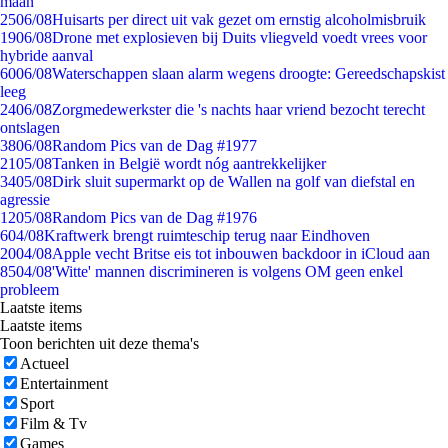
maan
25
06/08
Huisarts per direct uit vak gezet om ernstig alcoholmisbruik
19
06/08
Drone met explosieven bij Duits vliegveld voedt vrees voor
hybride aanval
60
06/08
Waterschappen slaan alarm wegens droogte: Gereedschapskist
leeg
24
06/08
Zorgmedewerkster die 's nachts haar vriend bezocht terecht
ontslagen
38
06/08
Random Pics van de Dag #1977
21
05/08
Tanken in België wordt nóg aantrekkelijker
34
05/08
Dirk sluit supermarkt op de Wallen na golf van diefstal en
agressie
12
05/08
Random Pics van de Dag #1976
6
04/08
Kraftwerk brengt ruimteschip terug naar Eindhoven
20
04/08
Apple vecht Britse eis tot inbouwen backdoor in iCloud aan
85
04/08
'Witte' mannen discrimineren is volgens OM geen enkel
probleem
Laatste items
Laatste items
Toon berichten uit deze thema's
Actueel
Entertainment
Sport
Film & Tv
Games