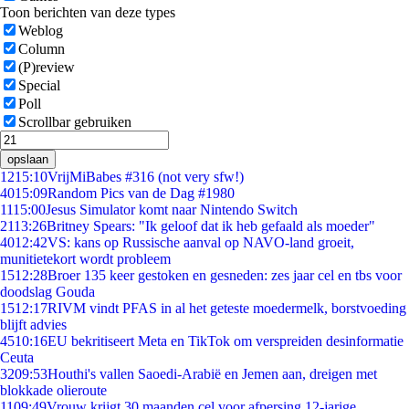
Toon berichten van deze types
Weblog
Column
(P)review
Special
Poll
Scrollbar gebruiken
opslaan
12
15:10
VrijMiBabes #316 (not very sfw!)
40
15:09
Random Pics van de Dag #1980
11
15:00
Jesus Simulator komt naar Nintendo Switch
21
13:26
Britney Spears: "Ik geloof dat ik heb gefaald als moeder"
40
12:42
VS: kans op Russische aanval op NAVO-land groeit,
munitietekort wordt probleem
15
12:28
Broer 135 keer gestoken en gesneden: zes jaar cel en tbs voor
doodslag Gouda
15
12:17
RIVM vindt PFAS in al het geteste moedermelk, borstvoeding
blijft advies
45
10:16
EU bekritiseert Meta en TikTok om verspreiden desinformatie
Ceuta
32
09:53
Houthi's vallen Saoedi-Arabië en Jemen aan, dreigen met
blokkade olieroute
11
09:49
Vrouw krijgt 30 maanden cel voor afpersing 12-jarige