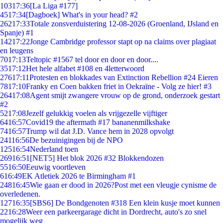
103
17:36
[La Liga #177]
45
17:34
[Dagboek] What's in your head? #2
262
17:33
Totale zonsverduistering 12-08-2026 (Groenland, IJsland en
Spanje) #1
142
17:22
Jonge Cambridge professor stapt op na claims over plagiaat
en leugens
70
17:13
Teltopic #1567 tel door en door en door....
35
17:12
Het hele alfabet #108 en 4letterwoord
276
17:11
Protesten en blokkades van Extinction Rebellion #24 Eieren
78
17:10
Franky en Coen bakken friet in Oekraïne - Volg ze hier! #3
264
17:08
Agent smijt zwangere vrouw op de grond, onderzoek gestart
#2
52
17:08
Jezelf gelukkig voelen als vrijgezelle vijftiger
64
16:57
Covid19 the aftermath #17 bananenmilkshake
74
16:57
Trump wil dat J.D. Vance hem in 2028 opvolgt
241
16:56
De bezuinigingen bij de NPO
125
16:54
Nederland toen
269
16:51
[NET5] Het blok 2026 #32 Blokkendozen
55
16:50
Eeuwig voortleven
6
16:49
EK Atletiek 2026 te Birmingham #1
248
16:45
Wie gaan er dood in 2026?Post met een vleugje cynisme de
overledenen.
127
16:35
[SBS6] De Bondgenoten #318 Een klein kusje moet kunnen
22
16:28
Weer een parkeergarage dicht in Dordrecht, auto's zo snel
mogelijk weg