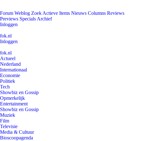
Forum
Weblog
Zoek
Actieve Items
Nieuws
Columns
Reviews
Previews
Specials
Archief
Inloggen
fok.nl
Inloggen
fok.nl
Actueel
Nederland
Internationaal
Economie
Politiek
Tech
Showbiz en Gossip
Opmerkelijk
Entertainment
Showbiz en Gossip
Muziek
Film
Televisie
Media & Cultuur
Bioscoopagenda