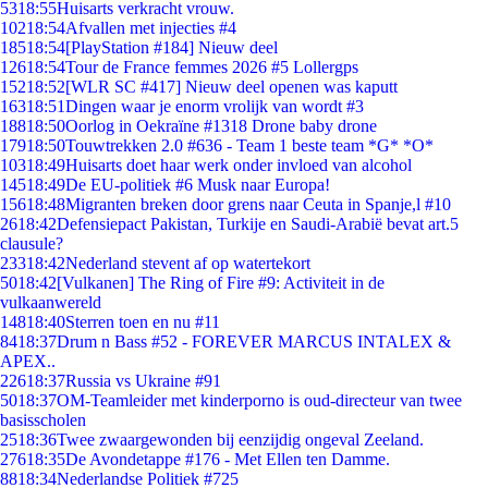
53
18:55
Huisarts verkracht vrouw.
102
18:54
Afvallen met injecties #4
185
18:54
[PlayStation #184] Nieuw deel
126
18:54
Tour de France femmes 2026 #5 Lollergps
152
18:52
[WLR SC #417] Nieuw deel openen was kaputt
163
18:51
Dingen waar je enorm vrolijk van wordt #3
188
18:50
Oorlog in Oekraïne #1318 Drone baby drone
179
18:50
Touwtrekken 2.0 #636 - Team 1 beste team *G* *O*
103
18:49
Huisarts doet haar werk onder invloed van alcohol
145
18:49
De EU-politiek #6 Musk naar Europa!
156
18:48
Migranten breken door grens naar Ceuta in Spanje,l #10
26
18:42
Defensiepact Pakistan, Turkije en Saudi-Arabië bevat art.5
clausule?
233
18:42
Nederland stevent af op watertekort
50
18:42
[Vulkanen] The Ring of Fire #9: Activiteit in de
vulkaanwereld
148
18:40
Sterren toen en nu #11
84
18:37
Drum n Bass #52 - FOREVER MARCUS INTALEX &
APEX..
226
18:37
Russia vs Ukraine #91
50
18:37
OM-Teamleider met kinderporno is oud-directeur van twee
basisscholen
25
18:36
Twee zwaargewonden bij eenzijdig ongeval Zeeland.
276
18:35
De Avondetappe #176 - Met Ellen ten Damme.
88
18:34
Nederlandse Politiek #725