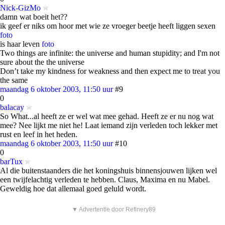
Nick-GizMo
damn wat boeit het??
ik geef er niks om hoor met wie ze vroeger beetje heeft liggen sexen
foto
is haar leven
foto
Two things are infinite: the universe and human stupidity; and I'm not
sure about the the universe
Don’t take my kindness for weakness and then expect me to treat you
the same
maandag 6 oktober 2003, 11:50 uur
#9
0
balacay
So What...al heeft ze er wel wat mee gehad. Heeft ze er nu nog wat
mee? Nee lijkt me niet he! Laat iemand zijn verleden toch lekker met
rust en leef in het heden.
maandag 6 oktober 2003, 11:50 uur
#10
0
barTux
Al die buitenstaanders die het koningshuis binnensjouwen lijken wel
een twijfelachtig verleden te hebben. Claus, Maxima en nu Mabel.
Geweldig hoe dat allemaal goed geluld wordt.
▼ Advertentie door Refinery89