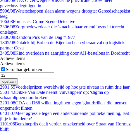
26
06/08
NAVO zet wegens Russische provocatie 250% meer
gevechtsvliegtuigen in
59
06/08
Waterschappen slaan alarm wegens droogte: Gereedschapskist
leeg
1
06/08
Forensics: Crime Scene Detective
23
06/08
Zorgmedewerkster die 's nachts haar vriend bezocht terecht
ontslagen
38
06/08
Random Pics van de Dag #1977
18
05/08
Datalek bij Bol en de Bijenkorf na cyberaanval op logistiek
partner Ceva
34
05/08
Kind overleden na aanrijding door AH-bestelbus in Dordrecht
Actieve items
Actieve items
Scrollbar gebruiken
opslaan
29
01:55
Voedselprijzen wereldwijd op hoogste niveau in ruim drie jaar
55
01:42
Dikke Van Dale neemt 'vulvalippen' op: 'stigma op
schaamlippen doorbreken'
22
01:08
CDA en D66 willen ingrijpen tegen 'gluurbrillen' die mensen
ongemerkt filmen
64
01:07
Meer agressie tegen een andersluidende politieke mening, laat
jij je intimideren?
11
01:06
Benzineprijs daalt verder, onzekerheid over Straat van Hormuz
blijft