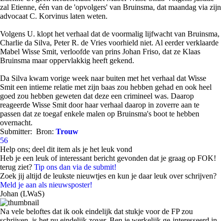
zal Etienne, één van de 'opvolgers' van Bruinsma, dat maandag via zijn
advocaat C. Korvinus laten weten.
Volgens U. klopt het verhaal dat de voormalig lijfwacht van Bruinsma,
Charlie da Silva, Peter R. de Vries voorhield niet. Al eerder verklaarde
Mabel Wisse Smit, verloofde van prins Johan Friso, dat ze Klaas
Bruinsma maar oppervlakkig heeft gekend.
Da Silva kwam vorige week naar buiten met het verhaal dat Wisse
Smit een intieme relatie met zijn baas zou hebben gehad en ook heel
goed zou hebben geweten dat deze een crimineel was. Daarop
reageerde Wisse Smit door haar verhaal daarop in zoverre aan te
passen dat ze toegaf enkele malen op Bruinsma's boot te hebben
overnacht.
Submitter:
Bron:
Trouw
56
Help ons; deel dit item als je het leuk vond
Heb je een leuk of interessant bericht gevonden dat je graag op FOK!
terug ziet?
Tip ons dan via de submit!
Zoek jij altijd de leukste nieuwtjes en kun je daar leuk over schrijven?
Meld je aan als nieuwsposter!
Johan (LWaS)
Na vele beloftes dat ik ook eindelijk dat stukje voor de FP zou
schrijven, is het nu eindelijk zover. Ben je werkelijk ge-interesseerd in