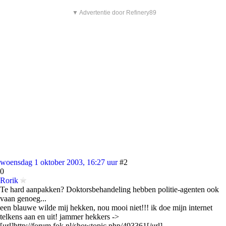
▼ Advertentie door Refinery89
woensdag 1 oktober 2003, 16:27 uur
#2
0
Rorik
Te hard aanpakken? Doktorsbehandeling hebben politie-agenten ook
vaan genoeg...
een blauwe wilde mij hekken, nou mooi niet!!! ik doe mijn internet
telkens aan en uit! jammer hekkers ->
[url]http://forum.fok.nl/showtopic.php/493361[/url]