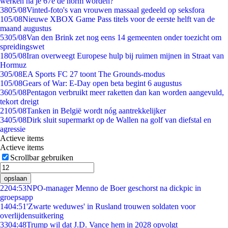
werken na je 67e de norm worden?
38
05/08
Vinted-foto's van vrouwen massaal gedeeld op seksfora
1
05/08
Nieuwe XBOX Game Pass titels voor de eerste helft van de
maand augustus
53
05/08
Van den Brink zet nog eens 14 gemeenten onder toezicht om
spreidingswet
18
05/08
Iran overweegt Europese hulp bij ruimen mijnen in Straat van
Hormuz
3
05/08
EA Sports FC 27 toont The Grounds-modus
1
05/08
Gears of War: E-Day open beta begint 6 augustus
36
05/08
Pentagon verbruikt meer raketten dan kan worden aangevuld,
tekort dreigt
21
05/08
Tanken in België wordt nóg aantrekkelijker
34
05/08
Dirk sluit supermarkt op de Wallen na golf van diefstal en
agressie
Actieve items
Actieve items
Scrollbar gebruiken
opslaan
22
04:53
NPO-manager Menno de Boer geschorst na dickpic in
groepsapp
14
04:51
'Zwarte weduwes' in Rusland trouwen soldaten voor
overlijdensuitkering
33
04:48
Trump wil dat J.D. Vance hem in 2028 opvolgt