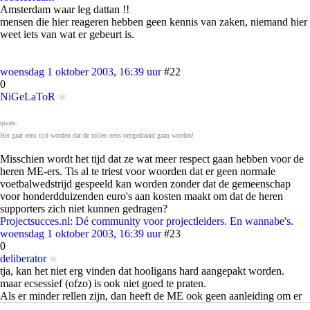
Amsterdam waar leg dattan !!
mensen die hier reageren hebben geen kennis van zaken, niemand hier
weet iets van wat er gebeurt is.
woensdag 1 oktober 2003, 16:39 uur
#22
0
NiGeLaToR
quote:
Het gaat eens tijd worden dat de rollen eens omgedraaid gaan worden!
Misschien wordt het tijd dat ze wat meer respect gaan hebben voor de
heren ME-ers. Tis al te triest voor woorden dat er geen normale
voetbalwedstrijd gespeeld kan worden zonder dat de gemeenschap
voor honderdduizenden euro's aan kosten maakt om dat de heren
supporters zich niet kunnen gedragen?
Projectsucces.nl: Dé community voor projectleiders. En wannabe's.
woensdag 1 oktober 2003, 16:39 uur
#23
0
deliberator
tja, kan het niet erg vinden dat hooligans hard aangepakt worden.
maar ecsessief (ofzo) is ook niet goed te praten.
Als er minder rellen zijn, dan heeft de ME ook geen aanleiding om er
op los te slaan, en zijn ze op ieder geweldsdelictje te grijpen.