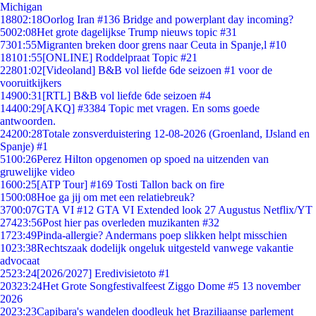
Michigan
188
02:18
Oorlog Iran #136 Bridge and powerplant day incoming?
50
02:08
Het grote dagelijkse Trump nieuws topic #31
73
01:55
Migranten breken door grens naar Ceuta in Spanje,l #10
181
01:55
[ONLINE] Roddelpraat Topic #21
228
01:02
[Videoland] B&B vol liefde 6de seizoen #1 voor de
vooruitkijkers
149
00:31
[RTL] B&B vol liefde 6de seizoen #4
144
00:29
[AKQ] #3384 Topic met vragen. En soms goede
antwoorden.
242
00:28
Totale zonsverduistering 12-08-2026 (Groenland, IJsland en
Spanje) #1
51
00:26
Perez Hilton opgenomen op spoed na uitzenden van
gruwelijke video
16
00:25
[ATP Tour] #169 Tosti Tallon back on fire
15
00:08
Hoe ga jij om met een relatiebreuk?
37
00:07
GTA VI #12 GTA VI Extended look 27 Augustus Netflix/YT
274
23:56
Post hier pas overleden muzikanten #32
17
23:49
Pinda-allergie? Andermans poep slikken helpt misschien
10
23:38
Rechtszaak dodelijk ongeluk uitgesteld vanwege vakantie
advocaat
25
23:24
[2026/2027] Eredivisietoto #1
203
23:24
Het Grote Songfestivalfeest Ziggo Dome #5 13 november
2026
20
23:23
Capibara's wandelen doodleuk het Braziliaanse parlement