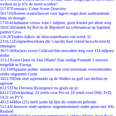
werken na je 67e de norm worden?
1
17:07
Forensics: Crime Scene Detective
56
17:01
Boeren waarschuwen voor lagere oogst door aanhoudende
hitte en droogte
17
16:41
Italiaanse vrouw wint 1 miljoen, gooit kraslot per abuis weg
18
16:36
Datalek bij Bol en de Bijenkorf na cyberaanval op logistiek
partner Ceva
1
16:26
Trailers kijken: de bioscoopreleases van week 32
23
16:12
Zorgmedewerkster die 's nachts haar vriend bezocht terecht
ontslagen
36
15:56
Hackers roven Coldcard-bitcoinwallets leeg voor 114 miljoen
dollar
3
15:13
Geen Qatar en Abu Dhabi? Dan eindigt Formule 1-seizoen
mogelijk in Europa
31
13:00
Spaanse politie: minstens tien voor terrorisme veroordeelden
onder migranten Ceuta
34
12:59
Dirk sluit supermarkt op de Wallen na golf van diefstal en
agressie
8
12:53
The Division Resurgence nu gratis op pc
64
12:53
Zetelpeiling: 24 zetels voor Pro en 18 zetels voor D66, FvD,
JA21 en PVV
49
12:44
Man (25) sterft nadat hij lijm als condoom gebruikt
5
12:43
Litouwen vindt opnieuw migrantentunnel onder grens met Wit-
Rusland
90
09:59
'Belgische' jongeren terroriseren Galderse Meren, maar Boa's