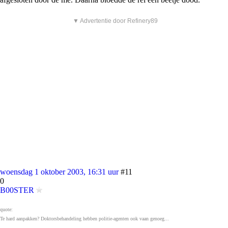
▼ Advertentie door Refinery89
woensdag 1 oktober 2003, 16:31 uur
#11
0
B00STER
quote:
Te hard aanpakken? Doktorsbehandeling hebben politie-agenten ook vaan genoeg...