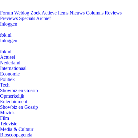
Forum
Weblog
Zoek
Actieve Items
Nieuws
Columns
Reviews
Previews
Specials
Archief
Inloggen
fok.nl
Inloggen
fok.nl
Actueel
Nederland
Internationaal
Economie
Politiek
Tech
Showbiz en Gossip
Opmerkelijk
Entertainment
Showbiz en Gossip
Muziek
Film
Televisie
Media & Cultuur
Bioscoopagenda