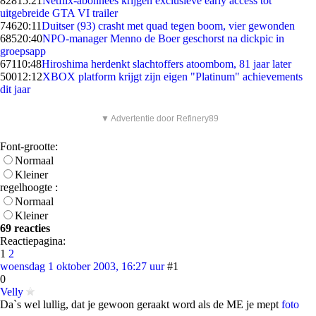
828
15:21
Netflix-abonnees krijgen exclusieve early access tot
uitgebreide GTA VI trailer
746
20:11
Duitser (93) crasht met quad tegen boom, vier gewonden
685
20:40
NPO-manager Menno de Boer geschorst na dickpic in
groepsapp
671
10:48
Hiroshima herdenkt slachtoffers atoombom, 81 jaar later
500
12:12
XBOX platform krijgt zijn eigen "Platinum" achievements
dit jaar
▼ Advertentie door Refinery89
Font-grootte:
Normaal
Kleiner
regelhoogte :
Normaal
Kleiner
69 reacties
Reactiepagina:
1
2
woensdag 1 oktober 2003, 16:27 uur
#1
0
Velly
Da`s wel lullig, dat je gewoon geraakt word als de ME je mept
foto