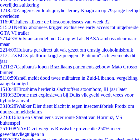
overlijdensuitkering
12
18:20
Zangeres en Idols-jurylid Jerney Kaagman op 79-jarige leeftijd
overleden
1
16:00
Trailers kijken: de bioscoopreleases van week 32
5
15:21
Netflix-abonnees krijgen exclusieve early access tot uitgebreide
GTA VI trailer
57
14:35
Onlyfans-model met G-cup wil als NASA-ambassadeur naar
maan
22
14:09
Huisarts per direct uit vak gezet om ernstig alcoholmisbruik
2
12:12
XBOX platform krijgt zijn eigen "Platinum" achievements dit
jaar
12
11:27
Capibara's lopen Braziliaans parlementsgebouw Mato Grosso
binnen
51
10:59
Israël meldt dood twee militairen in Zuid-Libanon, vergelding
aangekondigd
15
10:48
Hiroshima herdenkt slachtoffers atoombom, 81 jaar later
16
10:32
Drone met explosieven bij Duits vliegveld voedt vrees voor
hybride aanval
33
10:28
Wakker Dier dient klacht in tegen insectenfabriek Protix om
duurzaamheidsclaims
22
10:16
Iran en Oman eens over route Straat van Hormuz, VS
buitenspel
25
10:08
NAVO zet wegens Russische provocatie 250% meer
gevechtsvliegtuigen in
55
09:33
Waterschappen slaan alarm wegens droogte: Gereedschapskist