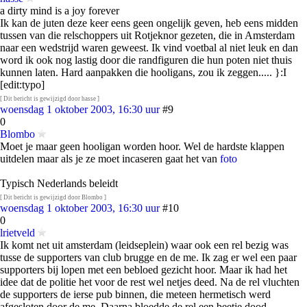
a dirty mind is a joy forever
Ik kan de juten deze keer eens geen ongelijk geven, heb eens midden
tussen van die relschoppers uit Rotjeknor gezeten, die in Amsterdam
naar een wedstrijd waren geweest. Ik vind voetbal al niet leuk en dan
word ik ook nog lastig door die randfiguren die hun poten niet thuis
kunnen laten. Hard aanpakken die hooligans, zou ik zeggen..... }:I
[edit:typo]
[ Dit bericht is gewijzigd door hasse ]
woensdag 1 oktober 2003, 16:30 uur
#9
0
Blombo
Moet je maar geen hooligan worden hoor. Wel de hardste klappen
uitdelen maar als je ze moet incaseren gaat het van
foto
Typisch Nederlands beleidt
[ Dit bericht is gewijzigd door Blombo ]
woensdag 1 oktober 2003, 16:30 uur
#10
0
lrietveld
Ik komt net uit amsterdam (leidseplein) waar ook een rel bezig was
tusse de supporters van club brugge en de me. Ik zag er wel een paar
supporters bij lopen met een bebloed gezicht hoor. Maar ik had het
idee dat de politie het voor de rest wel netjes deed. Na de rel vluchten
de supporters de ierse pub binnen, die meteen hermetisch werd
afgesloten door de me. Daarna bloedde de rel een beetje dood.