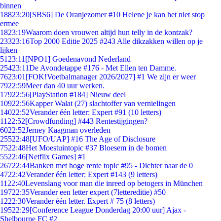
binnen
188
23:20
[SBS6] De Oranjezomer #10 Helene je kan het niet stop
ermee
18
23:19
Waarom doen vrouwen altijd hun telly in de kontzak?
233
23:16
Top 2000 Editie 2025 #243 Alle dikzakken willen op je
lijken
51
23:11
[NPO1] Goedenavond Nederland
254
23:11
De Avondetappe #176 - Met Ellen ten Damme.
76
23:01
[FOK!Voetbalmanager 2026/2027] #1 We zijn er weer
79
22:59
Meer dan 40 uur werken.
179
22:56
[PlayStation #184] Nieuw deel
109
22:56
Kapper Walat (27) slachtoffer van vernielingen
140
22:52
Verander één letter: Expert #91 (10 letters)
11
22:52
[Crowdfunding] #443 Rentestijgingen?
60
22:52
Jerney Kaagman overleden
255
22:48
[UFO/UAP] #16 The Age of Disclosure
75
22:48
Het Moestuintopic #37 Bloesem in de bomen
55
22:46
[Netflix Games] #1
267
22:44
Banken met hoge rente topic #95 - Dichter naar de 0
47
22:42
Verander één letter: Expert #143 (9 letters)
11
22:40
Levenslang voor man die inreed op betogers in München
197
22:35
Verander een letter expert (7lettereditie) #50
12
22:30
Verander één letter. Expert # 75 (8 letters)
195
22:29
[Conference League Donderdag 20:00 uur] Ajax -
Shelbourne FC #2