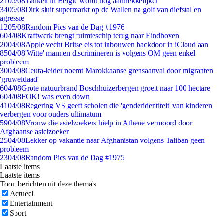
21
05/08
Tanken in België wordt nóg aantrekkelijker
34
05/08
Dirk sluit supermarkt op de Wallen na golf van diefstal en
agressie
12
05/08
Random Pics van de Dag #1976
6
04/08
Kraftwerk brengt ruimteschip terug naar Eindhoven
20
04/08
Apple vecht Britse eis tot inbouwen backdoor in iCloud aan
85
04/08
'Witte' mannen discrimineren is volgens OM geen enkel
probleem
30
04/08
Ceuta-leider noemt Marokkaanse grensaanval door migranten
'gruweldaad'
6
04/08
Grote natuurbrand Boschhuizerbergen groeit naar 100 hectare
6
04/08
FOK! was even down
41
04/08
Regering VS geeft scholen die 'genderidentiteit' van kinderen
verbergen voor ouders ultimatum
59
04/08
Vrouw die asielzoekers hielp in Athene vermoord door
Afghaanse asielzoeker
25
04/08
Lekker op vakantie naar Afghanistan volgens Taliban geen
probleem
23
04/08
Random Pics van de Dag #1975
Laatste items
Laatste items
Toon berichten uit deze thema's
Actueel
Entertainment
Sport