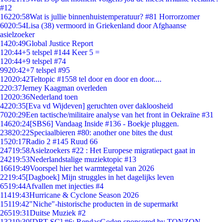
#12
162
20:58
Wat is jullie binnenhuistemperatuur? #81 Horrorzomer
60
20:54
Lisa (38) vermoord in Griekenland door Afghaanse
asielzoeker
14
20:49
Global Justice Report
1
20:44
+5 telspel #144 Keer 5 =
1
20:44
+9 telspel #74
99
20:42
+7 telspel #95
120
20:42
Teltopic #1558 tel door en door en door....
2
20:37
Jerney Kaagman overleden
120
20:36
Nederland toen
42
20:35
[Eva vd Wijdeven] geruchten over dakloosheid
70
20:29
Een tactische/militaire analyse van het front in Oekraïne #31
146
20:24
[SBS6] Vandaag Inside #136 - Boekje pluggen.
238
20:22
Speciaalbieren #80: another one bites the dust
15
20:17
Radio 2 #145 Ruud 66
247
19:58
Asielzoekers #22 : Het Europese migratiepact gaat in
242
19:53
Nederlandstalige muziektopic #13
166
19:49
Voorspel hier het warmtegetal van 2026
22
19:45
[Dagboek] Mijn struggles in het dagelijks leven
65
19:44
Afvallen met injecties #4
114
19:43
Hurricane & Cyclone Season 2026
151
19:42
"Niche"-historische producten in de supermarkt
265
19:31
Duitse Muziek #2
132
19:30
[DRT SC] #6: RendacGoden sponsored by TONZON