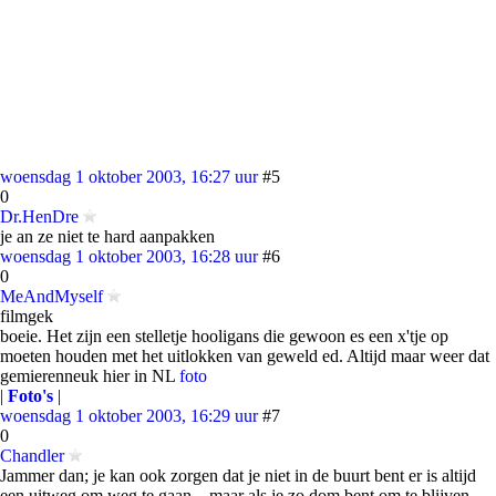
woensdag 1 oktober 2003, 16:27 uur
#5
0
Dr.HenDre
je an ze niet te hard aanpakken
woensdag 1 oktober 2003, 16:28 uur
#6
0
MeAndMyself
filmgek
boeie. Het zijn een stelletje hooligans die gewoon es een x'tje op
moeten houden met het uitlokken van geweld ed. Altijd maar weer dat
gemierenneuk hier in NL
foto
|
Foto's
|
woensdag 1 oktober 2003, 16:29 uur
#7
0
Chandler
Jammer dan; je kan ook zorgen dat je niet in de buurt bent er is altijd
een uitweg om weg te gaan... maar als je zo dom bent om te blijven