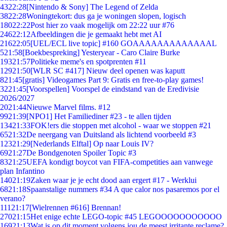
43
22:28
[Nintendo & Sony] The Legend of Zelda
38
22:28
Woningtekort: dus ga je woningen slopen, logisch
180
22:22
Post hier zo vaak mogelijk om 22:22 uur #76
246
22:12
Afbeeldingen die je gemaakt hebt met AI
216
22:05
[UEL/ECL live topic] #160 GOAAAAAAAAAAAAAL
5
21:58
[Boekbespreking] Yesteryear - Caro Claire Burke
193
21:57
Politieke meme's en spotprenten #11
129
21:50
[WLR SC #417] Nieuw deel openen was kaputt
8
21:45
[gratis] Videogames Part 9: Gratis en free-to-play games!
32
21:45
[Voorspellen] Voorspel de eindstand van de Eredivisie
2026/2027
20
21:44
Nieuwe Marvel films. #12
99
21:39
[NPO1] Het Familiediner #23 - te allen tijden
134
21:33
FOK!ers die stoppen met alcohol - waar we stoppen #21
65
21:32
De neergang van Duitsland als lichtend voorbeeld #3
123
21:29
[Nederlands Elftal] Op naar Louis IV?
69
21:27
De Bondgenoten Spoiler Topic #3
83
21:25
UEFA kondigt boycot van FIFA-competities aan vanwege
plan Infantino
140
21:19
Zaken waar je je echt dood aan ergert #17 - Werklui
68
21:18
Spaanstalige nummers #34 A que calor nos pasaremos por el
verano?
111
21:17
[Wielrennen #616] Brennan!
270
21:15
Het enige echte LEGO-topic #45 LEGOOOOOOOOOOO
169
21:13
Wat is op dit moment volgens jou de meest irritante reclame?