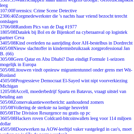
leeg
1
07:00
Forensics: Crime Scene Detective
23
06:40
Zorgmedewerkster die 's nachts haar vriend bezocht terecht
ontslagen
37
06/08
Random Pics van de Dag #1977
18
05/08
Datalek bij Bol en de Bijenkorf na cyberaanval op logistiek
partner Ceva
34
05/08
Kind overleden na aanrijding door AH-bestelbus in Dordrecht
6
05/08
Nieuw slachtoffer in kindermisbruikzaak zorgprofessional Jan
B. (66)
3
05/08
Geen Qatar en Abu Dhabi? Dan eindigt Formule 1-seizoen
mogelijk in Europa
5
05/08
Litouwen vindt opnieuw migrantentunnel onder grens met Wit-
Rusland
45
05/08
Progressieve Democraat El-Sayed wint nipt voorverkiezing
Michigan
12
05/08
Accell, moederbedrijf Sparta en Batavus, vraagt uitstel van
betaling aan
5
05/08
Zomervakantieweerbericht: aanhoudend zomers
1
05/08
Vollering de sterkste na lastige heuvelrit
8
05/08
The Division Resurgence nu gratis op pc
36
05/08
Hackers roven Coldcard-bitcoinwallets leeg voor 114 miljoen
dollar
45
05/08
Doorwerken na AOW-leeftijd vaker vastgelegd in cao's, moet