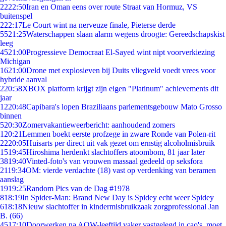
22
22:50
Iran en Oman eens over route Straat van Hormuz, VS
buitenspel
2
22:17
Le Court wint na nerveuze finale, Pieterse derde
55
21:25
Waterschappen slaan alarm wegens droogte: Gereedschapskist
leeg
45
21:00
Progressieve Democraat El-Sayed wint nipt voorverkiezing
Michigan
16
21:00
Drone met explosieven bij Duits vliegveld voedt vrees voor
hybride aanval
2
20:58
XBOX platform krijgt zijn eigen "Platinum" achievements dit
jaar
12
20:48
Capibara's lopen Braziliaans parlementsgebouw Mato Grosso
binnen
5
20:30
Zomervakantieweerbericht: aanhoudend zomers
1
20:21
Lemmen boekt eerste profzege in zware Ronde van Polen-rit
22
20:05
Huisarts per direct uit vak gezet om ernstig alcoholmisbruik
15
19:45
Hiroshima herdenkt slachtoffers atoombom, 81 jaar later
38
19:40
Vinted-foto's van vrouwen massaal gedeeld op seksfora
21
19:34
OM: vierde verdachte (18) vast op verdenking van beramen
aanslag
19
19:25
Random Pics van de Dag #1978
8
18:19
In Spider-Man: Brand New Day is Spidey echt weer Spidey
6
18:18
Nieuw slachtoffer in kindermisbruikzaak zorgprofessional Jan
B. (66)
45
17:10
Doorwerken na AOW-leeftijd vaker vastgelegd in cao's, moet