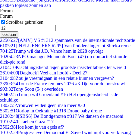
pakken topless zonnen aan
Forum
Forum
Scrollbar gebruiken
opslaan
225
05:27
[AMV] VS #1312 spammers van de internationale rechtsorde
61
05:21
[INFLUENCERS #295] Van flodderslinger tot Shrek-crème
7
04:25
Trump wil dat J.D. Vance hem in 2028 opvolgt
102
04:23
NPO-manager Menno de Boer (47) op non-actief stuurde
dick-pic rond
21
04:10
Klacht ingediend tegen grootste insectenfabriek ter wereld
261
04:09
[Dagboek] Veel aan hoofd - Deel 27
31
04:08
Zou je vreemdgaan in een relatie kunnen vergeven?
239
03:54
Tour de France femmes 2026 #3 Tijd voor de borstcrawl
9
03:32
Tony Scott (54) overleden
204
02:55
Trump wil Groenland #16 Het opengrensbeleid is de
schuldige
18
02:55
Vrouwen willen geen man meer #30
53
02:51
Oorlog in Oekraïne #1318 Drone baby drone
212
02:48
[SBS6] De Bondgenoten #317 We dansen de macaroni
191
02:40
Israel en Gaza #17
35
02:38
Hoe kom je van egels af?
101
02:29
Progressieve Democraat El-Sayed wint nipt voorverkiezing