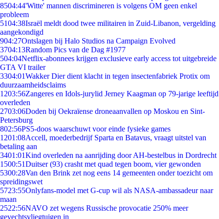
85
04:44
'Witte' mannen discrimineren is volgens OM geen enkel
probleem
51
04:38
Israël meldt dood twee militairen in Zuid-Libanon, vergelding
aangekondigd
9
04:27
Ontslagen bij Halo Studios na Campaign Evolved
37
04:13
Random Pics van de Dag #1977
5
04:04
Netflix-abonnees krijgen exclusieve early access tot uitgebreide
GTA VI trailer
33
04:01
Wakker Dier dient klacht in tegen insectenfabriek Protix om
duurzaamheidsclaims
12
03:56
Zangeres en Idols-jurylid Jerney Kaagman op 79-jarige leeftijd
overleden
27
03:06
Doden bij Oekraïense droneaanvallen op Moskou en Sint-
Petersburg
8
02:56
PS5-doos waarschuwt voor einde fysieke games
12
01:08
Accell, moederbedrijf Sparta en Batavus, vraagt uitstel van
betaling aan
34
01:01
Kind overleden na aanrijding door AH-bestelbus in Dordrecht
15
00:51
Duitser (93) crasht met quad tegen boom, vier gewonden
53
00:28
Van den Brink zet nog eens 14 gemeenten onder toezicht om
spreidingswet
57
23:55
Onlyfans-model met G-cup wil als NASA-ambassadeur naar
maan
25
22:56
NAVO zet wegens Russische provocatie 250% meer
gevechtsvliegtuigen in