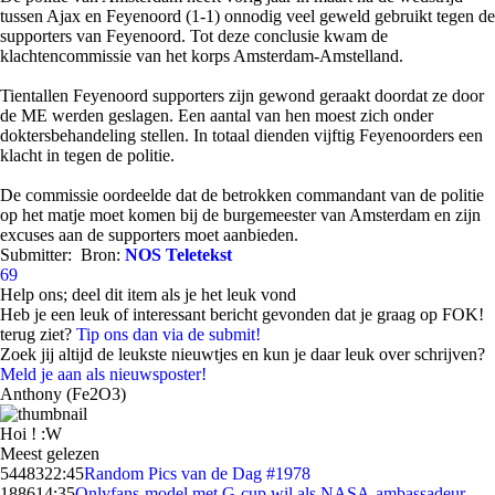
tussen Ajax en Feyenoord (1-1) onnodig veel geweld gebruikt tegen de
supporters van Feyenoord. Tot deze conclusie kwam de
klachtencommissie van het korps Amsterdam-Amstelland.
Tientallen Feyenoord supporters zijn gewond geraakt doordat ze door
de ME werden geslagen. Een aantal van hen moest zich onder
doktersbehandeling stellen. In totaal dienden vijftig Feyenoorders een
klacht in tegen de politie.
De commissie oordeelde dat de betrokken commandant van de politie
op het matje moet komen bij de burgemeester van Amsterdam en zijn
excuses aan de supporters moet aanbieden.
Submitter:
Bron:
NOS Teletekst
69
Help ons; deel dit item als je het leuk vond
Heb je een leuk of interessant bericht gevonden dat je graag op FOK!
terug ziet?
Tip ons dan via de submit!
Zoek jij altijd de leukste nieuwtjes en kun je daar leuk over schrijven?
Meld je aan als nieuwsposter!
Anthony (Fe2O3)
Hoi ! :W
Meest gelezen
54483
22:45
Random Pics van de Dag #1978
1886
14:35
Onlyfans-model met G-cup wil als NASA-ambassadeur