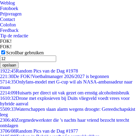
Weblog
Fotoboek
Prijsvragen
Contact
Colofon
Feedback
Tip de redactie
FOK!
FOK!
Scrollbar gebruiken
opslaan
19
22:45
Random Pics van de Dag #1978
2
21:30
De FOK!Voetbalmanager 2026/2027 is begonnen
57
14:35
Onlyfans-model met G-cup wil als NASA-ambassadeur naar
maan
22
14:09
Huisarts per direct uit vak gezet om ernstig alcoholmisbruik
16
10:32
Drone met explosieven bij Duits vliegveld voedt vrees voor
hybride aanval
55
09:33
Waterschappen slaan alarm wegens droogte: Gereedschapskist
leeg
23
06:40
Zorgmedewerkster die 's nachts haar vriend bezocht terecht
ontslagen
37
06/08
Random Pics van de Dag #1977