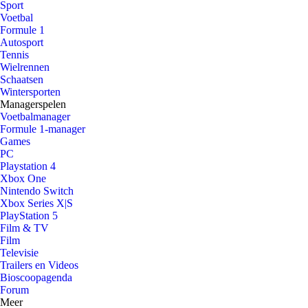
Sport
Voetbal
Formule 1
Autosport
Tennis
Wielrennen
Schaatsen
Wintersporten
Managerspelen
Voetbalmanager
Formule 1-manager
Games
PC
Playstation 4
Xbox One
Nintendo Switch
Xbox Series X|S
PlayStation 5
Film & TV
Film
Televisie
Trailers en Videos
Bioscoopagenda
Forum
Meer