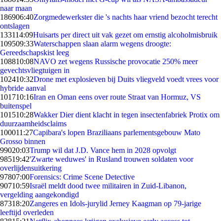
naar maan
1869
06:40
Zorgmedewerkster die 's nachts haar vriend bezocht terecht
ontslagen
1331
14:09
Huisarts per direct uit vak gezet om ernstig alcoholmisbruik
1095
09:33
Waterschappen slaan alarm wegens droogte:
Gereedschapskist leeg
1088
10:08
NAVO zet wegens Russische provocatie 250% meer
gevechtsvliegtuigen in
1024
10:32
Drone met explosieven bij Duits vliegveld voedt vrees voor
hybride aanval
1017
10:16
Iran en Oman eens over route Straat van Hormuz, VS
buitenspel
1015
10:28
Wakker Dier dient klacht in tegen insectenfabriek Protix om
duurzaamheidsclaims
1000
11:27
Capibara's lopen Braziliaans parlementsgebouw Mato
Grosso binnen
990
20:03
Trump wil dat J.D. Vance hem in 2028 opvolgt
985
19:42
'Zwarte weduwes' in Rusland trouwen soldaten voor
overlijdensuitkering
978
07:00
Forensics: Crime Scene Detective
907
10:59
Israël meldt dood twee militairen in Zuid-Libanon,
vergelding aangekondigd
873
18:20
Zangeres en Idols-jurylid Jerney Kaagman op 79-jarige
leeftijd overleden