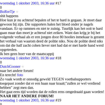
woensdag 1 oktober 2003, 16:36 uur
#17
0
BoRreTje
shit happens
Hoe kun je nu achteraf bepalen of het te hard is gegaan. Je moet daar
gewoon bij zijn. Die supporters halen het bloed onder je nagels
vandaan. Er op rammen en niet te zuinig. Tuurlijk kan het ooit te hard
gaan maar dan moet je achteraf niet zeiken. Want dan krijg je bij het
volgende verhaal als er een jongen door 80 hoolies inmekaar is geramt
het verhaal van waarom deed de politie niks. Nou de politie deed niks
om dat die half zacht cohen liever niet had dat er met harde hand werd
opgetreden.
Ik ben geen hoer van de maatscappij
woensdag 1 oktober 2003, 16:36 uur
#18
0
DutchGooner
naar het andere forum!
En terecht!
foto
Zo vaak wordt er onnodig geweld TEGEN voetbalsupporters
toegepast zonder dat er een haan naar kraait;"zullen ze wel verdiend
hebben" zegt men dan.
Het gaat eens tijd worden dat de rollen eens omgedraaid gaan worden!
NAAR HET ANDERE FORUM!
woensdag 1 oktober 2003, 16:36 uur
#19
0