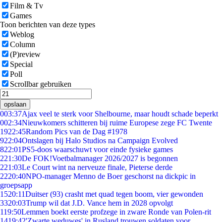
Film & Tv
Games
Toon berichten van deze types
Weblog
Column
(P)review
Special
Poll
Scrollbar gebruiken
opslaan
0
03:37
Ajax veel te sterk voor Shelbourne, maar houdt schade beperkt
0
02:34
Nieuwkomers schitteren bij ruime Europese zege FC Twente
19
22:45
Random Pics van de Dag #1978
9
22:04
Ontslagen bij Halo Studios na Campaign Evolved
8
22:01
PS5-doos waarschuwt voor einde fysieke games
2
21:30
De FOK!Voetbalmanager 2026/2027 is begonnen
2
21:03
Le Court wint na nerveuze finale, Pieterse derde
22
20:40
NPO-manager Menno de Boer geschorst na dickpic in
groepsapp
15
20:11
Duitser (93) crasht met quad tegen boom, vier gewonden
33
20:03
Trump wil dat J.D. Vance hem in 2028 opvolgt
1
19:50
Lemmen boekt eerste profzege in zware Ronde van Polen-rit
14
19:42
'Zwarte weduwes' in Rusland trouwen soldaten voor