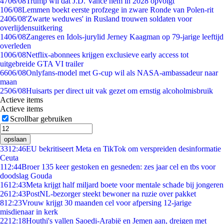
47
06/08
Trump wil dat J.D. Vance hem in 2028 opvolgt
1
06/08
Lemmen boekt eerste profzege in zware Ronde van Polen-rit
24
06/08
'Zwarte weduwes' in Rusland trouwen soldaten voor
overlijdensuitkering
14
06/08
Zangeres en Idols-jurylid Jerney Kaagman op 79-jarige leeftijd
overleden
10
06/08
Netflix-abonnees krijgen exclusieve early access tot
uitgebreide GTA VI trailer
66
06/08
Onlyfans-model met G-cup wil als NASA-ambassadeur naar
maan
25
06/08
Huisarts per direct uit vak gezet om ernstig alcoholmisbruik
Actieve items
Actieve items
Scrollbar gebruiken
opslaan
33
12:46
EU bekritiseert Meta en TikTok om verspreiden desinformatie
Ceuta
1
12:44
Broer 135 keer gestoken en gesneden: zes jaar cel en tbs voor
doodslag Gouda
16
12:43
Meta krijgt half miljard boete voor mentale schade bij jongeren
26
12:43
PostNL-bezorger steekt bewoner na ruzie over pakket
8
12:23
Vrouw krijgt 30 maanden cel voor afpersing 12-jarige
misdienaar in kerk
22
12:18
Houthi's vallen Saoedi-Arabië en Jemen aan, dreigen met