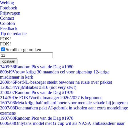
Weblog
Fotoboek
Prijsvragen
Contact
Colofon
Feedback
Tip de redactie
FOK!
FOK!
Scrollbar gebruiken
opslaan
34
09:56
Random Pics van de Dag #1980
8
09:49
Vrouw krijgt 30 maanden cel voor afpersing 12-jarige
misdienaar in kerk
26
09:46
PostNL-bezorger steekt bewoner na ruzie over pakket
12
06:54
VrijMiBabes #316 (not very sfw!)
35
00:07
Random Pics van de Dag #1979
2
14:30
De FOK!Voetbalmanager 2026/2027 is begonnen
16
07/08
Meta krijgt half miljard boete voor mentale schade bij jongeren
20
07/08
Denemarken pakt AI-gebruik in scholen aan: extra mondelinge
examens
19
07/08
Random Pics van de Dag #1978
66
06/08
Onlyfans-model met G-cup wil als NASA-ambassadeur naar