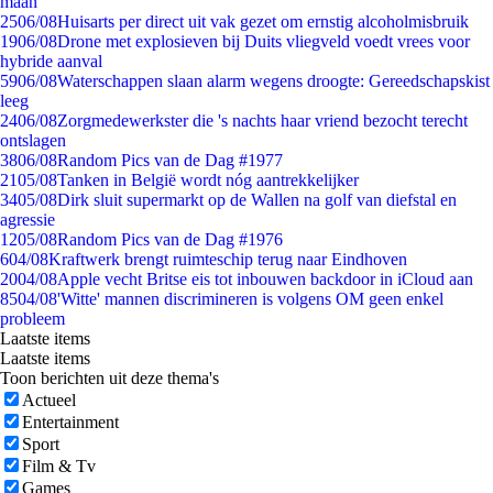
maan
25
06/08
Huisarts per direct uit vak gezet om ernstig alcoholmisbruik
19
06/08
Drone met explosieven bij Duits vliegveld voedt vrees voor
hybride aanval
59
06/08
Waterschappen slaan alarm wegens droogte: Gereedschapskist
leeg
24
06/08
Zorgmedewerkster die 's nachts haar vriend bezocht terecht
ontslagen
38
06/08
Random Pics van de Dag #1977
21
05/08
Tanken in België wordt nóg aantrekkelijker
34
05/08
Dirk sluit supermarkt op de Wallen na golf van diefstal en
agressie
12
05/08
Random Pics van de Dag #1976
6
04/08
Kraftwerk brengt ruimteschip terug naar Eindhoven
20
04/08
Apple vecht Britse eis tot inbouwen backdoor in iCloud aan
85
04/08
'Witte' mannen discrimineren is volgens OM geen enkel
probleem
Laatste items
Laatste items
Toon berichten uit deze thema's
Actueel
Entertainment
Sport
Film & Tv
Games