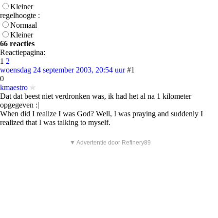
Kleiner
regelhoogte :
Normaal
Kleiner
66 reacties
Reactiepagina:
1
2
woensdag 24 september 2003, 20:54 uur
#1
0
kmaestro
Dat dat beest niet verdronken was, ik had het al na 1 kilometer
opgegeven :|
When did I realize I was God? Well, I was praying and suddenly I
realized that I was talking to myself.
▼ Advertentie door Refinery89