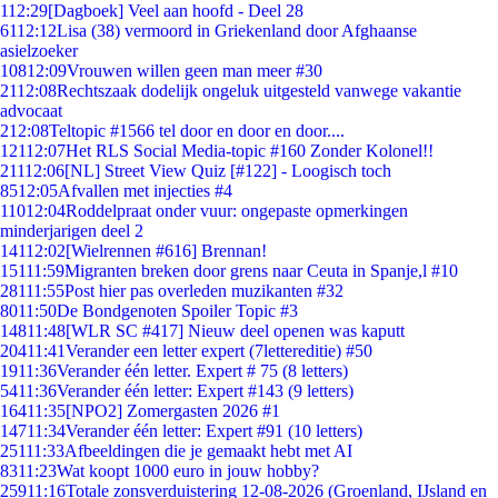
1
12:29
[Dagboek] Veel aan hoofd - Deel 28
61
12:12
Lisa (38) vermoord in Griekenland door Afghaanse
asielzoeker
108
12:09
Vrouwen willen geen man meer #30
21
12:08
Rechtszaak dodelijk ongeluk uitgesteld vanwege vakantie
advocaat
2
12:08
Teltopic #1566 tel door en door en door....
121
12:07
Het RLS Social Media-topic #160 Zonder Kolonel!!
211
12:06
[NL] Street View Quiz [#122] - Loogisch toch
85
12:05
Afvallen met injecties #4
110
12:04
Roddelpraat onder vuur: ongepaste opmerkingen
minderjarigen deel 2
141
12:02
[Wielrennen #616] Brennan!
151
11:59
Migranten breken door grens naar Ceuta in Spanje,l #10
281
11:55
Post hier pas overleden muzikanten #32
80
11:50
De Bondgenoten Spoiler Topic #3
148
11:48
[WLR SC #417] Nieuw deel openen was kaputt
204
11:41
Verander een letter expert (7lettereditie) #50
19
11:36
Verander één letter. Expert # 75 (8 letters)
54
11:36
Verander één letter: Expert #143 (9 letters)
164
11:35
[NPO2] Zomergasten 2026 #1
147
11:34
Verander één letter: Expert #91 (10 letters)
251
11:33
Afbeeldingen die je gemaakt hebt met AI
83
11:23
Wat koopt 1000 euro in jouw hobby?
259
11:16
Totale zonsverduistering 12-08-2026 (Groenland, IJsland en