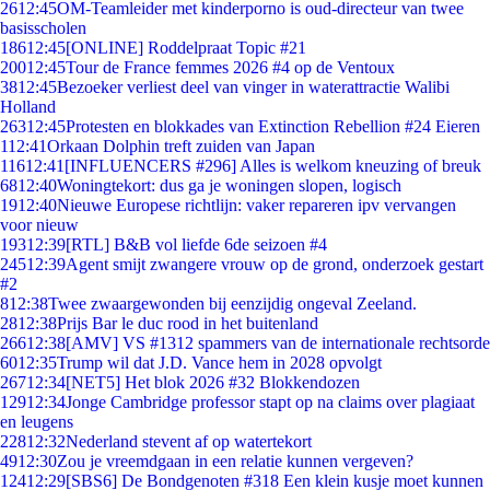
26
12:45
OM-Teamleider met kinderporno is oud-directeur van twee
basisscholen
186
12:45
[ONLINE] Roddelpraat Topic #21
200
12:45
Tour de France femmes 2026 #4 op de Ventoux
38
12:45
Bezoeker verliest deel van vinger in waterattractie Walibi
Holland
263
12:45
Protesten en blokkades van Extinction Rebellion #24 Eieren
1
12:41
Orkaan Dolphin treft zuiden van Japan
116
12:41
[INFLUENCERS #296] Alles is welkom kneuzing of breuk
68
12:40
Woningtekort: dus ga je woningen slopen, logisch
19
12:40
Nieuwe Europese richtlijn: vaker repareren ipv vervangen
voor nieuw
193
12:39
[RTL] B&B vol liefde 6de seizoen #4
245
12:39
Agent smijt zwangere vrouw op de grond, onderzoek gestart
#2
8
12:38
Twee zwaargewonden bij eenzijdig ongeval Zeeland.
28
12:38
Prijs Bar le duc rood in het buitenland
266
12:38
[AMV] VS #1312 spammers van de internationale rechtsorde
60
12:35
Trump wil dat J.D. Vance hem in 2028 opvolgt
267
12:34
[NET5] Het blok 2026 #32 Blokkendozen
129
12:34
Jonge Cambridge professor stapt op na claims over plagiaat
en leugens
228
12:32
Nederland stevent af op watertekort
49
12:30
Zou je vreemdgaan in een relatie kunnen vergeven?
124
12:29
[SBS6] De Bondgenoten #318 Een klein kusje moet kunnen