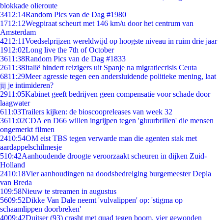
blokkade olieroute
34
12:14
Random Pics van de Dag #1980
17
12:12
Wegpiraat scheurt met 146 km/u door het centrum van
Amsterdam
42
12:11
Voedselprijzen wereldwijd op hoogste niveau in ruim drie jaar
19
12:02
Long live the 7th of October
36
11:38
Random Pics van de Dag #1833
26
11:38
Italië hindert reizigers uit Spanje na migratiecrisis Ceuta
68
11:29
Meer agressie tegen een andersluidende politieke mening, laat
jij je intimideren?
29
11:05
Kabinet geeft bedrijven geen compensatie voor schade door
laagwater
6
11:03
Trailers kijken: de bioscoopreleases van week 32
36
11:02
CDA en D66 willen ingrijpen tegen 'gluurbrillen' die mensen
ongemerkt filmen
24
10:54
OM eist TBS tegen verwarde man die agenten stak met
aardappelschilmesje
5
10:42
Aanhoudende droogte veroorzaakt scheuren in dijken Zuid-
Holland
24
10:18
Vier aanhoudingen na doodsbedreiging burgemeester Depla
van Breda
1
09:58
Nieuw te streamen in augustus
56
09:52
Dikke Van Dale neemt 'vulvalippen' op: 'stigma op
schaamlippen doorbreken'
40
09:42
Duitser (93) crasht met quad tegen boom, vier gewonden