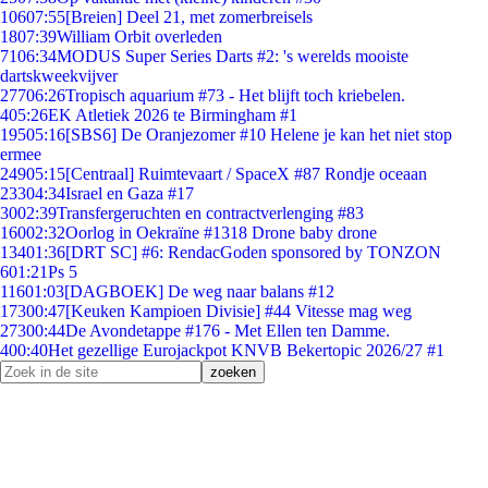
106
07:55
[Breien] Deel 21, met zomerbreisels
18
07:39
William Orbit overleden
71
06:34
MODUS Super Series Darts #2: 's werelds mooiste
dartskweekvijver
277
06:26
Tropisch aquarium #73 - Het blijft toch kriebelen.
4
05:26
EK Atletiek 2026 te Birmingham #1
195
05:16
[SBS6] De Oranjezomer #10 Helene je kan het niet stop
ermee
249
05:15
[Centraal] Ruimtevaart / SpaceX #87 Rondje oceaan
233
04:34
Israel en Gaza #17
30
02:39
Transfergeruchten en contractverlenging #83
160
02:32
Oorlog in Oekraïne #1318 Drone baby drone
134
01:36
[DRT SC] #6: RendacGoden sponsored by TONZON
6
01:21
Ps 5
116
01:03
[DAGBOEK] De weg naar balans #12
173
00:47
[Keuken Kampioen Divisie] #44 Vitesse mag weg
273
00:44
De Avondetappe #176 - Met Ellen ten Damme.
4
00:40
Het gezellige Eurojackpot KNVB Bekertopic 2026/27 #1