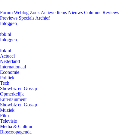
Forum
Weblog
Zoek
Actieve Items
Nieuws
Columns
Reviews
Previews
Specials
Archief
Inloggen
fok.nl
Inloggen
fok.nl
Actueel
Nederland
Internationaal
Economie
Politiek
Tech
Showbiz en Gossip
Opmerkelijk
Entertainment
Showbiz en Gossip
Muziek
Film
Televisie
Media & Cultuur
Bioscoopagenda