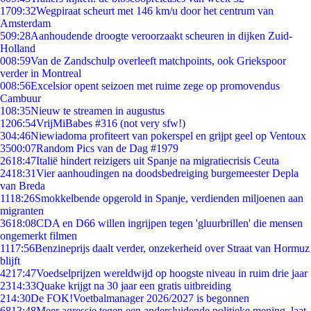
17
09:32
Wegpiraat scheurt met 146 km/u door het centrum van
Amsterdam
5
09:28
Aanhoudende droogte veroorzaakt scheuren in dijken Zuid-
Holland
0
08:59
Van de Zandschulp overleeft matchpoints, ook Griekspoor
verder in Montreal
0
08:56
Excelsior opent seizoen met ruime zege op promovendus
Cambuur
1
08:35
Nieuw te streamen in augustus
12
06:54
VrijMiBabes #316 (not very sfw!)
3
04:46
Niewiadoma profiteert van pokerspel en grijpt geel op Ventoux
35
00:07
Random Pics van de Dag #1979
26
18:47
Italië hindert reizigers uit Spanje na migratiecrisis Ceuta
24
18:31
Vier aanhoudingen na doodsbedreiging burgemeester Depla
van Breda
11
18:26
Smokkelbende opgerold in Spanje, verdienden miljoenen aan
migranten
36
18:08
CDA en D66 willen ingrijpen tegen 'gluurbrillen' die mensen
ongemerkt filmen
11
17:56
Benzineprijs daalt verder, onzekerheid over Straat van Hormuz
blijft
42
17:47
Voedselprijzen wereldwijd op hoogste niveau in ruim drie jaar
23
14:33
Quake krijgt na 30 jaar een gratis uitbreiding
2
14:30
De FOK!Voetbalmanager 2026/2027 is begonnen
68
13:48
Meer agressie tegen een andersluidende politieke mening, laat