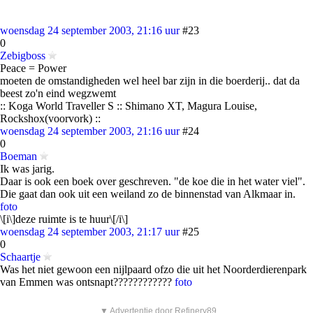
woensdag 24 september 2003, 21:16 uur
#23
0
Zebigboss
Peace = Power
moeten de omstandigheden wel heel bar zijn in die boerderij.. dat da
beest zo'n eind wegzwemt
:: Koga World Traveller S :: Shimano XT, Magura Louise,
Rockshox(voorvork) ::
woensdag 24 september 2003, 21:16 uur
#24
0
Boeman
Ik was jarig.
Daar is ook een boek over geschreven. "de koe die in het water viel".
Die gaat dan ook uit een weiland zo de binnenstad van Alkmaar in.
foto
\[i\]deze ruimte is te huur\[/i\]
woensdag 24 september 2003, 21:17 uur
#25
0
Schaartje
Was het niet gewoon een nijlpaard ofzo die uit het Noorderdierenpark
van Emmen was ontsnapt????????????
foto
▼ Advertentie door Refinery89