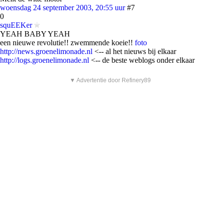
woensdag 24 september 2003, 20:55 uur
#7
0
squEEKer
YEAH BABY YEAH
een nieuwe revolutie!! zwemmende koeie!!
foto
http://news.groenelimonade.nl
<-- al het nieuws bij elkaar
http://logs.groenelimonade.nl
<-- de beste weblogs onder elkaar
▼ Advertentie door Refinery89