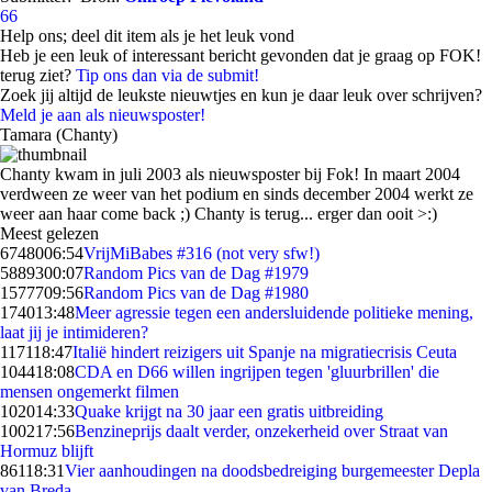
66
Help ons; deel dit item als je het leuk vond
Heb je een leuk of interessant bericht gevonden dat je graag op FOK!
terug ziet?
Tip ons dan via de submit!
Zoek jij altijd de leukste nieuwtjes en kun je daar leuk over schrijven?
Meld je aan als nieuwsposter!
Tamara (Chanty)
Chanty kwam in juli 2003 als nieuwsposter bij Fok! In maart 2004
verdween ze weer van het podium en sinds december 2004 werkt ze
weer aan haar come back ;) Chanty is terug... erger dan ooit >:)
Meest gelezen
67480
06:54
VrijMiBabes #316 (not very sfw!)
58893
00:07
Random Pics van de Dag #1979
15777
09:56
Random Pics van de Dag #1980
1740
13:48
Meer agressie tegen een andersluidende politieke mening,
laat jij je intimideren?
1171
18:47
Italië hindert reizigers uit Spanje na migratiecrisis Ceuta
1044
18:08
CDA en D66 willen ingrijpen tegen 'gluurbrillen' die
mensen ongemerkt filmen
1020
14:33
Quake krijgt na 30 jaar een gratis uitbreiding
1002
17:56
Benzineprijs daalt verder, onzekerheid over Straat van
Hormuz blijft
861
18:31
Vier aanhoudingen na doodsbedreiging burgemeester Depla
van Breda