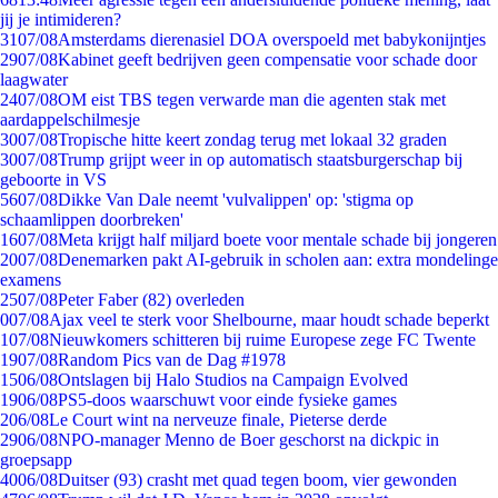
jij je intimideren?
31
07/08
Amsterdams dierenasiel DOA overspoeld met babykonijntjes
29
07/08
Kabinet geeft bedrijven geen compensatie voor schade door
laagwater
24
07/08
OM eist TBS tegen verwarde man die agenten stak met
aardappelschilmesje
30
07/08
Tropische hitte keert zondag terug met lokaal 32 graden
30
07/08
Trump grijpt weer in op automatisch staatsburgerschap bij
geboorte in VS
56
07/08
Dikke Van Dale neemt 'vulvalippen' op: 'stigma op
schaamlippen doorbreken'
16
07/08
Meta krijgt half miljard boete voor mentale schade bij jongeren
20
07/08
Denemarken pakt AI-gebruik in scholen aan: extra mondelinge
examens
25
07/08
Peter Faber (82) overleden
0
07/08
Ajax veel te sterk voor Shelbourne, maar houdt schade beperkt
1
07/08
Nieuwkomers schitteren bij ruime Europese zege FC Twente
19
07/08
Random Pics van de Dag #1978
15
06/08
Ontslagen bij Halo Studios na Campaign Evolved
19
06/08
PS5-doos waarschuwt voor einde fysieke games
2
06/08
Le Court wint na nerveuze finale, Pieterse derde
29
06/08
NPO-manager Menno de Boer geschorst na dickpic in
groepsapp
40
06/08
Duitser (93) crasht met quad tegen boom, vier gewonden