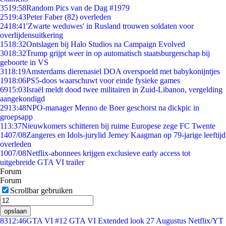
35
19:58
Random Pics van de Dag #1979
25
19:43
Peter Faber (82) overleden
24
18:41
'Zwarte weduwes' in Rusland trouwen soldaten voor
overlijdensuitkering
15
18:32
Ontslagen bij Halo Studios na Campaign Evolved
30
18:32
Trump grijpt weer in op automatisch staatsburgerschap bij
geboorte in VS
31
18:19
Amsterdams dierenasiel DOA overspoeld met babykonijntjes
19
18:06
PS5-doos waarschuwt voor einde fysieke games
69
15:03
Israël meldt dood twee militairen in Zuid-Libanon, vergelding
aangekondigd
29
13:48
NPO-manager Menno de Boer geschorst na dickpic in
groepsapp
1
13:37
Nieuwkomers schitteren bij ruime Europese zege FC Twente
14
07/08
Zangeres en Idols-jurylid Jerney Kaagman op 79-jarige leeftijd
overleden
10
07/08
Netflix-abonnees krijgen exclusieve early access tot
uitgebreide GTA VI trailer
Forum
Forum
Scrollbar gebruiken
opslaan
83
12:46
GTA VI #12 GTA VI Extended look 27 Augustus Netflix/YT