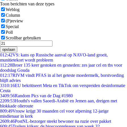
Toon berichten van deze types
Weblog
Column
(P)review
Special
Poll
Scrollbar gebruiken
opslaan
0
12:42
VS: kans op Russische aanval op NAVO-land groeit,
munitietekort wordt probleem
1
12:28
Broer 135 keer gestoken en gesneden: zes jaar cel en tbs voor
doodslag Gouda
0
12:17
RIVM vindt PFAS in al het geteste moedermelk, borstvoeding
blijft advies
33
10:16
EU bekritiseert Meta en TikTok om verspreiden desinformatie
Ceuta
34
09:56
Random Pics van de Dag #1980
22
09:53
Houthi's vallen Saoedi-Arabië en Jemen aan, dreigen met
blokkade olieroute
8
09:49
Vrouw krijgt 30 maanden cel voor afpersing 12-jarige
misdienaar in kerk
26
09:46
PostNL-bezorger steekt bewoner na ruzie over pakket
6
09:45
Trailers kijken: de bioscoopreleases van week 32