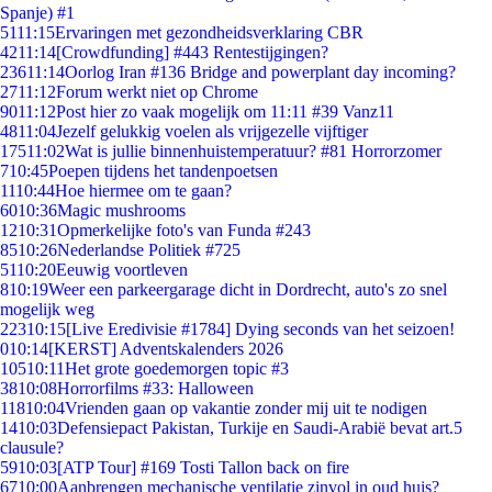
Spanje) #1
51
11:15
Ervaringen met gezondheidsverklaring CBR
42
11:14
[Crowdfunding] #443 Rentestijgingen?
236
11:14
Oorlog Iran #136 Bridge and powerplant day incoming?
27
11:12
Forum werkt niet op Chrome
90
11:12
Post hier zo vaak mogelijk om 11:11 #39 Vanz11
48
11:04
Jezelf gelukkig voelen als vrijgezelle vijftiger
175
11:02
Wat is jullie binnenhuistemperatuur? #81 Horrorzomer
7
10:45
Poepen tijdens het tandenpoetsen
11
10:44
Hoe hiermee om te gaan?
60
10:36
Magic mushrooms
12
10:31
Opmerkelijke foto's van Funda #243
85
10:26
Nederlandse Politiek #725
51
10:20
Eeuwig voortleven
8
10:19
Weer een parkeergarage dicht in Dordrecht, auto's zo snel
mogelijk weg
223
10:15
[Live Eredivisie #1784] Dying seconds van het seizoen!
0
10:14
[KERST] Adventskalenders 2026
105
10:11
Het grote goedemorgen topic #3
38
10:08
Horrorfilms #33: Halloween
118
10:04
Vrienden gaan op vakantie zonder mij uit te nodigen
14
10:03
Defensiepact Pakistan, Turkije en Saudi-Arabië bevat art.5
clausule?
59
10:03
[ATP Tour] #169 Tosti Tallon back on fire
67
10:00
Aanbrengen mechanische ventilatie zinvol in oud huis?