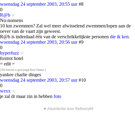
woensdag 24 september 2003, 20:55 uur
#8
0
R@b
No-nonsens
10 km zwemmen? Zal wel meer afwisselend zwemmen/lopen aan de
oever van de vaart zijn geweest.
R@b is inderdaad één van de verschrikkelijkste personen
die ik ken
.
woensdag 24 september 2003, 20:56 uur
#9
0
hyperfuzz
foxtrot hotel
= edit =
[ Dit bericht is gewijzigd door Chanty ]
yankee charlie dinges
woensdag 24 september 2003, 20:57 uur
#10
0
wexx
je zal dr maar zin in hebben
foto
▼ Advertentie door Refinery89