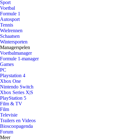
Sport
Voetbal
Formule 1
Autosport
Tennis
Wielrennen
Schaatsen
Wintersporten
Managerspelen
Voetbalmanager
Formule 1-manager
Games
PC
Playstation 4
Xbox One
Nintendo Switch
Xbox Series X|S
PlayStation 5
Film & TV
Film
Televisie
Trailers en Videos
Bioscoopagenda
Forum
Meer