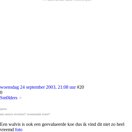
woensdag 24 september 2003, 21:08 uur
#20
0
Sm0lders
quote:
een nieuwe revolutie!! zwemmende koeie!!
Een walvis is ook een geevalueerde koe dus ik vind dit niet zo heel
vreemd
foto