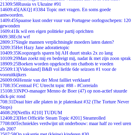
213
09:58
Russia vs Ukraine #91
146
09:45
[AKQ] #3384 Topic met vragen. En soms goede
antwoorden.
14
09:45
Spaanse kust onder vuur van Portugese oorlogsschepen: 120
gewonden
16
09:41
Ik wil een eigen politieke partij oprichten
6
09:38
Echt wrf
28
09:37
Single mannen verplichtsingle moeders laten daten?
32
09:35
Het Hazy Jane adoratietopic
104
09:35
Koopzegels sparen bij AH duurt straks 2x zo lang
101
09:29
Man zoekt mij en bedreigt mij, nadat ik met zijn zoon sprak
189
09:25
Boeken worden opgekocht om chatbots te voeden
255
09:13
[Videoland] B&B vol liefde 6de seizoen #1 voor de
vooruitkijkers
260
09:06
Hennie van der Most failliet verklaard
17
08:35
Centraal FC Utrecht topic #88 - #CorreiaIn
151
08:33
NPO-manager Menno de Boer (47) op non-actief stuurde
dick-pic rond
7
08:31
Draai hier alle platen in je platenkast #32 (The Torture Never
Stops)
46
08:29
[Netflix #210] TUDUM
124
08:23
[Het Officiële Steam Topic #201] Steamrolled
77
08:00
Techniekles verdwijnt uit onderbouw: maar half zo veel uren
als 2007
25
07:58
Op vakantie met (kleine) kinderen #30