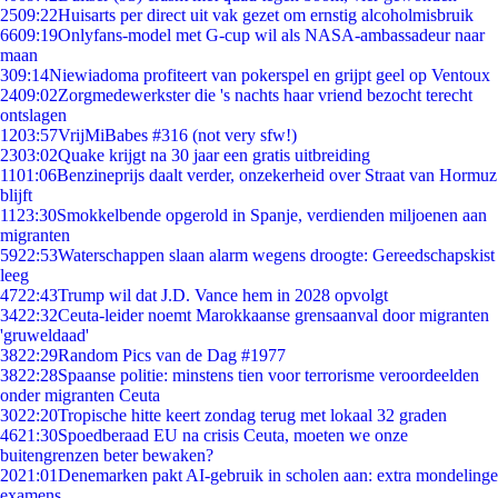
25
09:22
Huisarts per direct uit vak gezet om ernstig alcoholmisbruik
66
09:19
Onlyfans-model met G-cup wil als NASA-ambassadeur naar
maan
3
09:14
Niewiadoma profiteert van pokerspel en grijpt geel op Ventoux
24
09:02
Zorgmedewerkster die 's nachts haar vriend bezocht terecht
ontslagen
12
03:57
VrijMiBabes #316 (not very sfw!)
23
03:02
Quake krijgt na 30 jaar een gratis uitbreiding
11
01:06
Benzineprijs daalt verder, onzekerheid over Straat van Hormuz
blijft
11
23:30
Smokkelbende opgerold in Spanje, verdienden miljoenen aan
migranten
59
22:53
Waterschappen slaan alarm wegens droogte: Gereedschapskist
leeg
47
22:43
Trump wil dat J.D. Vance hem in 2028 opvolgt
34
22:32
Ceuta-leider noemt Marokkaanse grensaanval door migranten
'gruweldaad'
38
22:29
Random Pics van de Dag #1977
38
22:28
Spaanse politie: minstens tien voor terrorisme veroordeelden
onder migranten Ceuta
30
22:20
Tropische hitte keert zondag terug met lokaal 32 graden
46
21:30
Spoedberaad EU na crisis Ceuta, moeten we onze
buitengrenzen beter bewaken?
20
21:01
Denemarken pakt AI-gebruik in scholen aan: extra mondelinge
examens