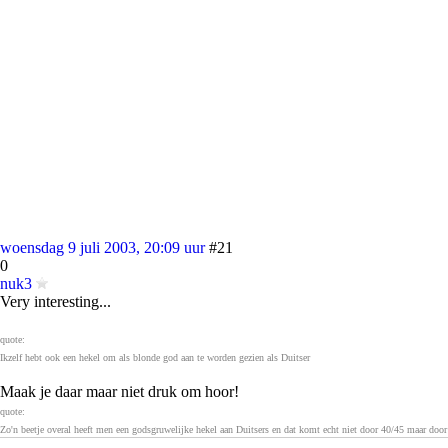
woensdag 9 juli 2003, 20:09 uur
#21
0
nuk3
Very interesting...
quote:
Ikzelf hebt ook een hekel om als blonde god aan te worden gezien als Duitser
Maak je daar maar niet druk om hoor!
quote:
Zo'n beetje overal heeft men een godsgruwelijke hekel aan Duitsers en dat komt echt niet door 40/45 maar door
hun mentaliteit en harde kilheid.