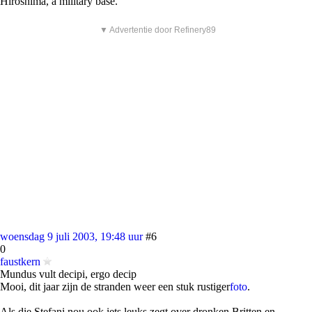
Hiroshima, a military base."
▼ Advertentie door Refinery89
woensdag 9 juli 2003, 19:48 uur
#6
0
faustkern
Mundus vult decipi, ergo decip
Mooi, dit jaar zijn de stranden weer een stuk rustiger
foto
.
Als die Stefani nou ook iets leuks zegt over dronken Britten en