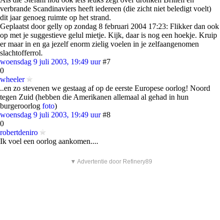
verbrande Scandinaviers heeft iedereen (die zicht niet beledigt voelt)
dit jaar genoeg ruimte op het strand.
Geplaatst door gelly op zondag 8 februari 2004 17:23: Flikker dan ook
op met je suggestieve gelul mietje. Kijk, daar is nog een hoekje. Kruip
er maar in en ga jezelf enorm zielig voelen in je zelfaangenomen
slachtofferrol.
woensdag 9 juli 2003, 19:49 uur
#7
0
wheeler
..en zo stevenen we gestaag af op de eerste Europese oorlog! Noord
tegen Zuid (hebben die Amerikanen allemaal al gehad in hun
burgeroorlog
foto
)
woensdag 9 juli 2003, 19:49 uur
#8
0
robertdeniro
Ik voel een oorlog aankomen....
▼ Advertentie door Refinery89