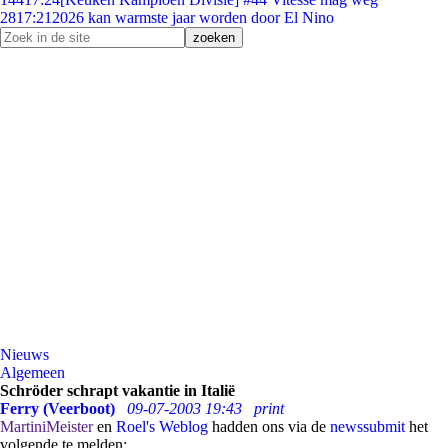
28
17:21
2026 kan warmste jaar worden door El Nino
Nieuws
Algemeen
Schröder schrapt vakantie in Italië
Ferry (Veerboot)
09-07-2003 19:43
print
MartiniMeister
en
Roel's Weblog
hadden ons via de
newssubmit
het
volgende te melden: