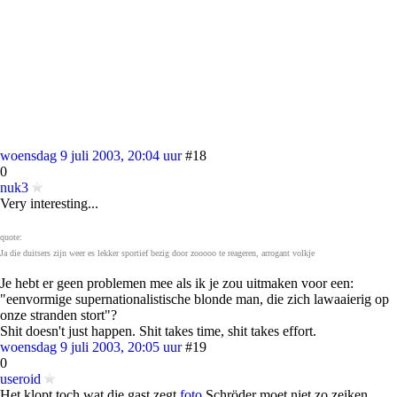
woensdag 9 juli 2003, 20:04 uur
#18
0
nuk3
Very interesting...
quote:
Ja die duitsers zijn weer es lekker sportief bezig door zooooo te reageren, arrogant volkje
Je hebt er geen problemen mee als ik je zou uitmaken voor een:
"eenvormige supernationalistische blonde man, die zich lawaaierig op
onze stranden stort"?
Shit doesn't just happen. Shit takes time, shit takes effort.
woensdag 9 juli 2003, 20:05 uur
#19
0
useroid
Het klopt toch wat die gast zegt
foto
Schröder moet niet zo zeiken.