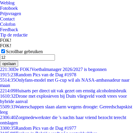
Weblog
Fotoboek
Prijsvragen
Contact
Colofon
Feedback
Tip de redactie
FOK!
FOK!
Scrollbar gebruiken
opslaan
2
21:30
De FOK!Voetbalmanager 2026/2027 is begonnen
19
15:23
Random Pics van de Dag #1978
55
14:35
Onlyfans-model met G-cup wil als NASA-ambassadeur naar
maan
22
14:09
Huisarts per direct uit vak gezet om ernstig alcoholmisbruik
16
10:32
Drone met explosieven bij Duits vliegveld voedt vrees voor
hybride aanval
55
09:33
Waterschappen slaan alarm wegens droogte: Gereedschapskist
leeg
23
06:40
Zorgmedewerkster die 's nachts haar vriend bezocht terecht
ontslagen
33
00:35
Random Pics van de Dag #1977