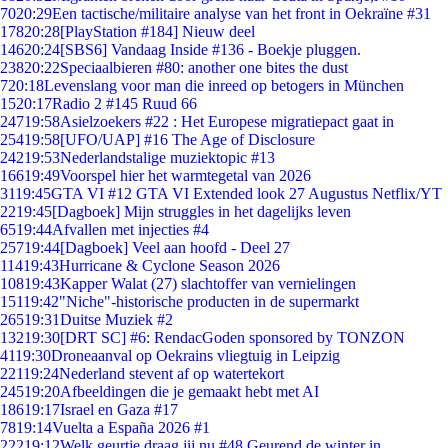
70
20:29
Een tactische/militaire analyse van het front in Oekraïne #31
178
20:28
[PlayStation #184] Nieuw deel
146
20:24
[SBS6] Vandaag Inside #136 - Boekje pluggen.
238
20:22
Speciaalbieren #80: another one bites the dust
7
20:18
Levenslang voor man die inreed op betogers in München
15
20:17
Radio 2 #145 Ruud 66
247
19:58
Asielzoekers #22 : Het Europese migratiepact gaat in
254
19:58
[UFO/UAP] #16 The Age of Disclosure
242
19:53
Nederlandstalige muziektopic #13
166
19:49
Voorspel hier het warmtegetal van 2026
31
19:45
GTA VI #12 GTA VI Extended look 27 Augustus Netflix/YT
22
19:45
[Dagboek] Mijn struggles in het dagelijks leven
65
19:44
Afvallen met injecties #4
257
19:44
[Dagboek] Veel aan hoofd - Deel 27
114
19:43
Hurricane & Cyclone Season 2026
108
19:43
Kapper Walat (27) slachtoffer van vernielingen
151
19:42
"Niche"-historische producten in de supermarkt
265
19:31
Duitse Muziek #2
132
19:30
[DRT SC] #6: RendacGoden sponsored by TONZON
41
19:30
Droneaanval op Oekrains vliegtuig in Leipzig
221
19:24
Nederland stevent af op watertekort
245
19:20
Afbeeldingen die je gemaakt hebt met AI
186
19:17
Israel en Gaza #17
78
19:14
Vuelta a España 2026 #1
222
19:12
Welk geurtje draag jij nu #48 Geurend de winter in