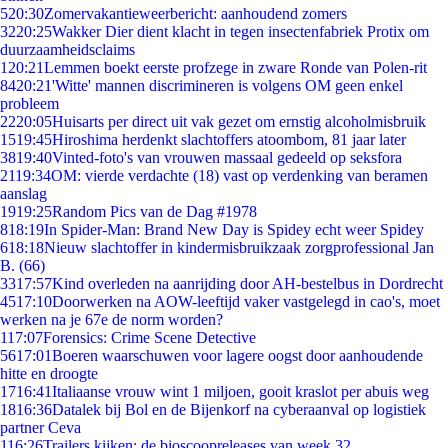
5
20:30
Zomervakantieweerbericht: aanhoudend zomers
32
20:25
Wakker Dier dient klacht in tegen insectenfabriek Protix om
duurzaamheidsclaims
1
20:21
Lemmen boekt eerste profzege in zware Ronde van Polen-rit
84
20:21
'Witte' mannen discrimineren is volgens OM geen enkel
probleem
22
20:05
Huisarts per direct uit vak gezet om ernstig alcoholmisbruik
15
19:45
Hiroshima herdenkt slachtoffers atoombom, 81 jaar later
38
19:40
Vinted-foto's van vrouwen massaal gedeeld op seksfora
21
19:34
OM: vierde verdachte (18) vast op verdenking van beramen
aanslag
19
19:25
Random Pics van de Dag #1978
8
18:19
In Spider-Man: Brand New Day is Spidey echt weer Spidey
6
18:18
Nieuw slachtoffer in kindermisbruikzaak zorgprofessional Jan
B. (66)
33
17:57
Kind overleden na aanrijding door AH-bestelbus in Dordrecht
45
17:10
Doorwerken na AOW-leeftijd vaker vastgelegd in cao's, moet
werken na je 67e de norm worden?
1
17:07
Forensics: Crime Scene Detective
56
17:01
Boeren waarschuwen voor lagere oogst door aanhoudende
hitte en droogte
17
16:41
Italiaanse vrouw wint 1 miljoen, gooit kraslot per abuis weg
18
16:36
Datalek bij Bol en de Bijenkorf na cyberaanval op logistiek
partner Ceva
1
16:26
Trailers kijken: de bioscoopreleases van week 32