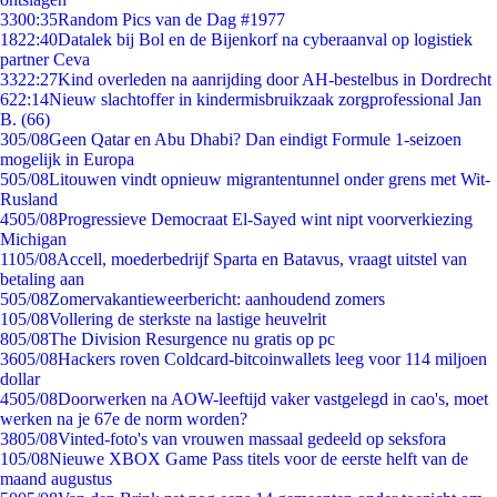
33
00:35
Random Pics van de Dag #1977
18
22:40
Datalek bij Bol en de Bijenkorf na cyberaanval op logistiek
partner Ceva
33
22:27
Kind overleden na aanrijding door AH-bestelbus in Dordrecht
6
22:14
Nieuw slachtoffer in kindermisbruikzaak zorgprofessional Jan
B. (66)
3
05/08
Geen Qatar en Abu Dhabi? Dan eindigt Formule 1-seizoen
mogelijk in Europa
5
05/08
Litouwen vindt opnieuw migrantentunnel onder grens met Wit-
Rusland
45
05/08
Progressieve Democraat El-Sayed wint nipt voorverkiezing
Michigan
11
05/08
Accell, moederbedrijf Sparta en Batavus, vraagt uitstel van
betaling aan
5
05/08
Zomervakantieweerbericht: aanhoudend zomers
1
05/08
Vollering de sterkste na lastige heuvelrit
8
05/08
The Division Resurgence nu gratis op pc
36
05/08
Hackers roven Coldcard-bitcoinwallets leeg voor 114 miljoen
dollar
45
05/08
Doorwerken na AOW-leeftijd vaker vastgelegd in cao's, moet
werken na je 67e de norm worden?
38
05/08
Vinted-foto's van vrouwen massaal gedeeld op seksfora
1
05/08
Nieuwe XBOX Game Pass titels voor de eerste helft van de
maand augustus