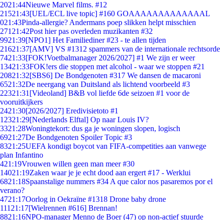
20
21:44
Nieuwe Marvel films. #12
215
21:43
[UEL/ECL live topic] #160 GOAAAAAAAAAAAAAL
0
21:43
Pinda-allergie? Andermans poep slikken helpt misschien
271
21:42
Post hier pas overleden muzikanten #32
99
21:39
[NPO1] Het Familiediner #23 - te allen tijden
216
21:37
[AMV] VS #1312 spammers van de internationale rechtsorde
74
21:33
[FOK!Voetbalmanager 2026/2027] #1 We zijn er weer
134
21:33
FOK!ers die stoppen met alcohol - waar we stoppen #21
208
21:32
[SBS6] De Bondgenoten #317 We dansen de macaroni
65
21:32
De neergang van Duitsland als lichtend voorbeeld #3
223
21:31
[Videoland] B&B vol liefde 6de seizoen #1 voor de
vooruitkijkers
24
21:30
[2026/2027] Eredivisietoto #1
123
21:29
[Nederlands Elftal] Op naar Louis IV?
33
21:28
Woningtekort: dus ga je woningen slopen, logisch
69
21:27
De Bondgenoten Spoiler Topic #3
83
21:25
UEFA kondigt boycot van FIFA-competities aan vanwege
plan Infantino
4
21:19
Vrouwen willen geen man meer #30
140
21:19
Zaken waar je je echt dood aan ergert #17 - Werklui
68
21:18
Spaanstalige nummers #34 A que calor nos pasaremos por el
verano?
47
21:17
Oorlog in Oekraïne #1318 Drone baby drone
111
21:17
[Wielrennen #616] Brennan!
88
21:16
NPO-manager Menno de Boer (47) op non-actief stuurde