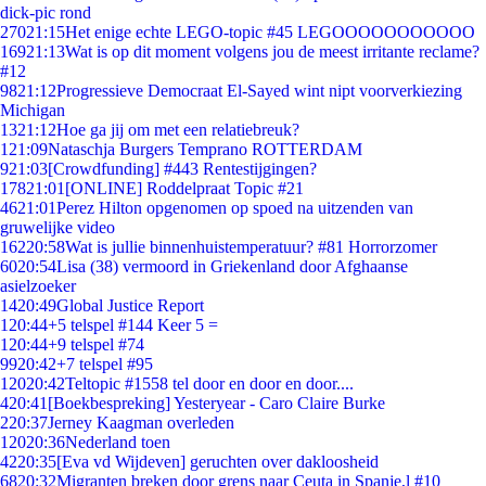
dick-pic rond
270
21:15
Het enige echte LEGO-topic #45 LEGOOOOOOOOOOO
169
21:13
Wat is op dit moment volgens jou de meest irritante reclame?
#12
98
21:12
Progressieve Democraat El-Sayed wint nipt voorverkiezing
Michigan
13
21:12
Hoe ga jij om met een relatiebreuk?
1
21:09
Nataschja Burgers Temprano ROTTERDAM
9
21:03
[Crowdfunding] #443 Rentestijgingen?
178
21:01
[ONLINE] Roddelpraat Topic #21
46
21:01
Perez Hilton opgenomen op spoed na uitzenden van
gruwelijke video
162
20:58
Wat is jullie binnenhuistemperatuur? #81 Horrorzomer
60
20:54
Lisa (38) vermoord in Griekenland door Afghaanse
asielzoeker
14
20:49
Global Justice Report
1
20:44
+5 telspel #144 Keer 5 =
1
20:44
+9 telspel #74
99
20:42
+7 telspel #95
120
20:42
Teltopic #1558 tel door en door en door....
4
20:41
[Boekbespreking] Yesteryear - Caro Claire Burke
2
20:37
Jerney Kaagman overleden
120
20:36
Nederland toen
42
20:35
[Eva vd Wijdeven] geruchten over dakloosheid
68
20:32
Migranten breken door grens naar Ceuta in Spanje,l #10