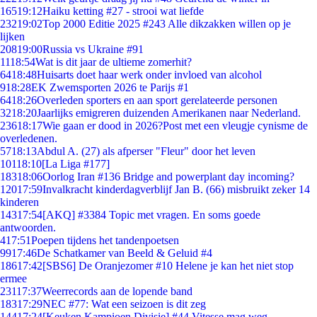
165
19:12
Haiku ketting #27 - strooi wat liefde
232
19:02
Top 2000 Editie 2025 #243 Alle dikzakken willen op je
lijken
208
19:00
Russia vs Ukraine #91
11
18:54
Wat is dit jaar de ultieme zomerhit?
64
18:48
Huisarts doet haar werk onder invloed van alcohol
9
18:28
EK Zwemsporten 2026 te Parijs #1
64
18:26
Overleden sporters en aan sport gerelateerde personen
32
18:20
Jaarlijks emigreren duizenden Amerikanen naar Nederland.
236
18:17
Wie gaan er dood in 2026?Post met een vleugje cynisme de
overledenen.
57
18:13
Abdul A. (27) als afperser "Fleur" door het leven
101
18:10
[La Liga #177]
183
18:06
Oorlog Iran #136 Bridge and powerplant day incoming?
120
17:59
Invalkracht kinderdagverblijf Jan B. (66) misbruikt zeker 14
kinderen
143
17:54
[AKQ] #3384 Topic met vragen. En soms goede
antwoorden.
4
17:51
Poepen tijdens het tandenpoetsen
99
17:46
De Schatkamer van Beeld & Geluid #4
186
17:42
[SBS6] De Oranjezomer #10 Helene je kan het niet stop
ermee
231
17:37
Weerrecords aan de lopende band
183
17:29
NEC #77: Wat een seizoen is dit zeg
144
17:24
[Keuken Kampioen Divisie] #44 Vitesse mag weg