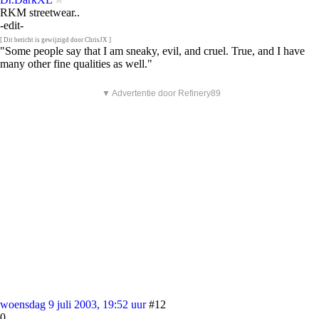
RKM streetwear..
-edit-
[ Dit bericht is gewijzigd door ChrisJX ]
"Some people say that I am sneaky, evil, and cruel. True, and I have
many other fine qualities as well."
▼ Advertentie door Refinery89
woensdag 9 juli 2003, 19:52 uur
#12
0