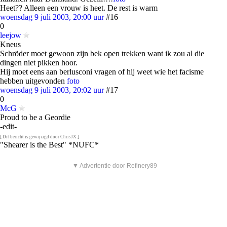
Heet?? Alleen een vrouw is heet. De rest is warm
woensdag 9 juli 2003, 20:00 uur
#16
0
leejow
Kneus
Schröder moet gewoon zijn bek open trekken want ik zou al die
dingen niet pikken hoor.
Hij moet eens aan berlusconi vragen of hij weet wie het facisme
hebben uitgevonden
foto
woensdag 9 juli 2003, 20:02 uur
#17
0
McG
Proud to be a Geordie
-edit-
[ Dit bericht is gewijzigd door ChrisJX ]
"Shearer is the Best" *NUFC*
▼ Advertentie door Refinery89