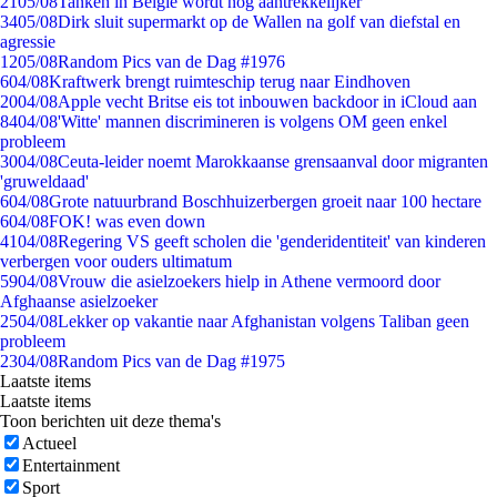
21
05/08
Tanken in België wordt nóg aantrekkelijker
34
05/08
Dirk sluit supermarkt op de Wallen na golf van diefstal en
agressie
12
05/08
Random Pics van de Dag #1976
6
04/08
Kraftwerk brengt ruimteschip terug naar Eindhoven
20
04/08
Apple vecht Britse eis tot inbouwen backdoor in iCloud aan
84
04/08
'Witte' mannen discrimineren is volgens OM geen enkel
probleem
30
04/08
Ceuta-leider noemt Marokkaanse grensaanval door migranten
'gruweldaad'
6
04/08
Grote natuurbrand Boschhuizerbergen groeit naar 100 hectare
6
04/08
FOK! was even down
41
04/08
Regering VS geeft scholen die 'genderidentiteit' van kinderen
verbergen voor ouders ultimatum
59
04/08
Vrouw die asielzoekers hielp in Athene vermoord door
Afghaanse asielzoeker
25
04/08
Lekker op vakantie naar Afghanistan volgens Taliban geen
probleem
23
04/08
Random Pics van de Dag #1975
Laatste items
Laatste items
Toon berichten uit deze thema's
Actueel
Entertainment
Sport