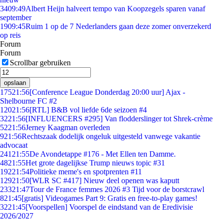
34
09:49
Albert Heijn halveert tempo van Koopzegels sparen vanaf
september
19
09:45
Ruim 1 op de 7 Nederlanders gaan deze zomer onverzekerd
op reis
Forum
Forum
Scrollbar gebruiken
opslaan
175
21:56
[Conference League Donderdag 20:00 uur] Ajax -
Shelbourne FC #2
120
21:56
[RTL] B&B vol liefde 6de seizoen #4
32
21:56
[INFLUENCERS #295] Van flodderslinger tot Shrek-crème
52
21:56
Jerney Kaagman overleden
9
21:56
Rechtszaak dodelijk ongeluk uitgesteld vanwege vakantie
advocaat
241
21:55
De Avondetappe #176 - Met Ellen ten Damme.
48
21:55
Het grote dagelijkse Trump nieuws topic #31
192
21:54
Politieke meme's en spotprenten #11
129
21:50
[WLR SC #417] Nieuw deel openen was kaputt
233
21:47
Tour de France femmes 2026 #3 Tijd voor de borstcrawl
8
21:45
[gratis] Videogames Part 9: Gratis en free-to-play games!
32
21:45
[Voorspellen] Voorspel de eindstand van de Eredivisie
2026/2027