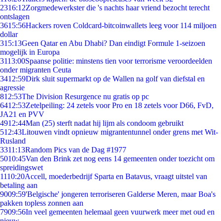
23
16:12
Zorgmedewerkster die 's nachts haar vriend bezocht terecht
ontslagen
36
15:56
Hackers roven Coldcard-bitcoinwallets leeg voor 114 miljoen
dollar
3
15:13
Geen Qatar en Abu Dhabi? Dan eindigt Formule 1-seizoen
mogelijk in Europa
31
13:00
Spaanse politie: minstens tien voor terrorisme veroordeelden
onder migranten Ceuta
34
12:59
Dirk sluit supermarkt op de Wallen na golf van diefstal en
agressie
8
12:53
The Division Resurgence nu gratis op pc
64
12:53
Zetelpeiling: 24 zetels voor Pro en 18 zetels voor D66, FvD,
JA21 en PVV
49
12:44
Man (25) sterft nadat hij lijm als condoom gebruikt
5
12:43
Litouwen vindt opnieuw migrantentunnel onder grens met Wit-
Rusland
33
11:13
Random Pics van de Dag #1977
50
10:45
Van den Brink zet nog eens 14 gemeenten onder toezicht om
spreidingswet
11
10:20
Accell, moederbedrijf Sparta en Batavus, vraagt uitstel van
betaling aan
90
09:59
'Belgische' jongeren terroriseren Galderse Meren, maar Boa's
pakken topless zonnen aan
79
09:56
In veel gemeenten helemaal geen vuurwerk meer met oud en
nieuw