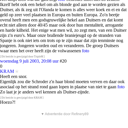
Ikzelf hebt ook een hekel om als blonde god aan te worden gezien als
Duitser, als ik zeg uit l'Olanda te komen is alles weer koek en ei en dat
geld op zeer veel plaatsen in Europa en buiten Europa. Zo'n beetje
overal heeft men een godsgruwelijke hekel aan Duitsers en dat komt
echt niet alleen door 40/45 maar ook door hun mentaliteit, arrogantie
en harde kilheid. Het enige wat men wil, zo zegt men, van een Duitser
zijn z'n euro's. Maar onze brallende braniejeugd op de stranden van
Spanje is ook niet iets om trots op te zijn maar dat zijn tenminste nog
jongeren. Jongeren worden oud en veranderen. De groep Duitsers
waar men het over heeft zijn de volwassenen
foto
[ Dit bericht is gewijzigd door TripleM ]
woensdag 9 juli 2003, 20:08 uur
#20
0
KRAM
Heeft een snor.
Eigenlijk zou die Schroder z'n haar blond moeten verven en daar ook
asociaal op het strand rond gaan lopen in plaatse van niet te gaan
foto
Zo laat je je anders wel kennen als Duitser-zijnde.
[ Dit bericht is gewijzigd door KRAM ]
Hoezo?!
▼ Advertentie door Refinery89