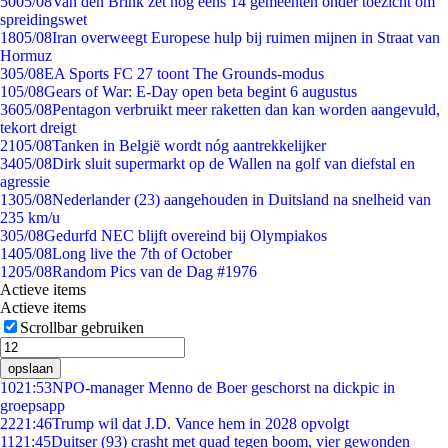
50
05/08
Van den Brink zet nog eens 14 gemeenten onder toezicht om
spreidingswet
18
05/08
Iran overweegt Europese hulp bij ruimen mijnen in Straat van
Hormuz
3
05/08
EA Sports FC 27 toont The Grounds-modus
1
05/08
Gears of War: E-Day open beta begint 6 augustus
36
05/08
Pentagon verbruikt meer raketten dan kan worden aangevuld,
tekort dreigt
21
05/08
Tanken in België wordt nóg aantrekkelijker
34
05/08
Dirk sluit supermarkt op de Wallen na golf van diefstal en
agressie
13
05/08
Nederlander (23) aangehouden in Duitsland na snelheid van
235 km/u
3
05/08
Gedurfd NEC blijft overeind bij Olympiakos
14
05/08
Long live the 7th of October
12
05/08
Random Pics van de Dag #1976
Actieve items
Actieve items
Scrollbar gebruiken
opslaan
10
21:53
NPO-manager Menno de Boer geschorst na dickpic in
groepsapp
22
21:46
Trump wil dat J.D. Vance hem in 2028 opvolgt
11
21:45
Duitser (93) crasht met quad tegen boom, vier gewonden