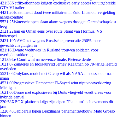
4
21:38
Netflix-abonnees krijgen exclusieve early access tot uitgebreide
GTA VI trailer
44
21:26
Israël meldt dood twee militairen in Zuid-Libanon, vergelding
aangekondigd
55
21:25
Waterschappen slaan alarm wegens droogte: Gereedschapskist
leeg
21
21:22
Iran en Oman eens over route Straat van Hormuz, VS
buitenspel
24
21:19
NAVO zet wegens Russische provocatie 250% meer
gevechtsvliegtuigen in
8
21:16
'Zwarte weduwes' in Rusland trouwen soldaten voor
overlijdensuitkering
1
21:09
Le Court wint na nerveuze finale, Pieterse derde
10
21:07
Zangeres en Idols-jurylid Jerney Kaagman op 79-jarige leeftijd
overleden
55
21:06
Onlyfans-model met G-cup wil als NASA-ambassadeur naar
maan
45
21:00
Progressieve Democraat El-Sayed wint nipt voorverkiezing
Michigan
16
21:00
Drone met explosieven bij Duits vliegveld voedt vrees voor
hybride aanval
2
20:58
XBOX platform krijgt zijn eigen "Platinum" achievements dit
jaar
12
20:48
Capibara's lopen Braziliaans parlementsgebouw Mato Grosso
binnen