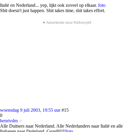
Italië en Nederland... yep, lijkt ook zoveel op elkaar.
foto
Shit doesn't just happen. Shit takes time, shit takes effort.
▼ Advertentie door Refinery89
woensdag 9 juli 2003, 19:55 uur
#15
0
henrivdm
Alle Duitsers naar Nederland. Alle Nederlanders naar Italië en alle
Italianen naar Duitsland. Gezelli!!!!
foto