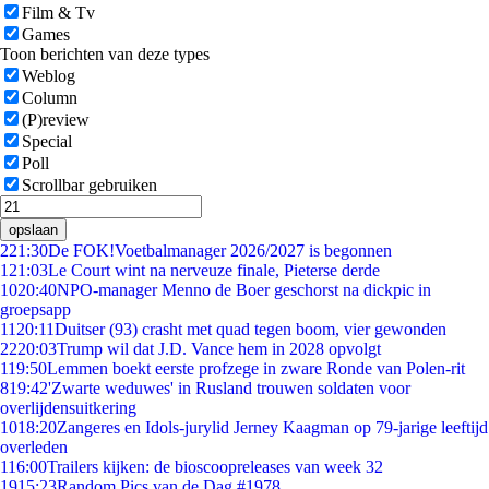
Film & Tv
Games
Toon berichten van deze types
Weblog
Column
(P)review
Special
Poll
Scrollbar gebruiken
opslaan
2
21:30
De FOK!Voetbalmanager 2026/2027 is begonnen
1
21:03
Le Court wint na nerveuze finale, Pieterse derde
10
20:40
NPO-manager Menno de Boer geschorst na dickpic in
groepsapp
11
20:11
Duitser (93) crasht met quad tegen boom, vier gewonden
22
20:03
Trump wil dat J.D. Vance hem in 2028 opvolgt
1
19:50
Lemmen boekt eerste profzege in zware Ronde van Polen-rit
8
19:42
'Zwarte weduwes' in Rusland trouwen soldaten voor
overlijdensuitkering
10
18:20
Zangeres en Idols-jurylid Jerney Kaagman op 79-jarige leeftijd
overleden
1
16:00
Trailers kijken: de bioscoopreleases van week 32
19
15:23
Random Pics van de Dag #1978