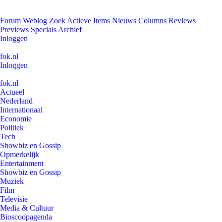
Forum
Weblog
Zoek
Actieve Items
Nieuws
Columns
Reviews
Previews
Specials
Archief
Inloggen
fok.nl
Inloggen
fok.nl
Actueel
Nederland
Internationaal
Economie
Politiek
Tech
Showbiz en Gossip
Opmerkelijk
Entertainment
Showbiz en Gossip
Muziek
Film
Televisie
Media & Cultuur
Bioscoopagenda