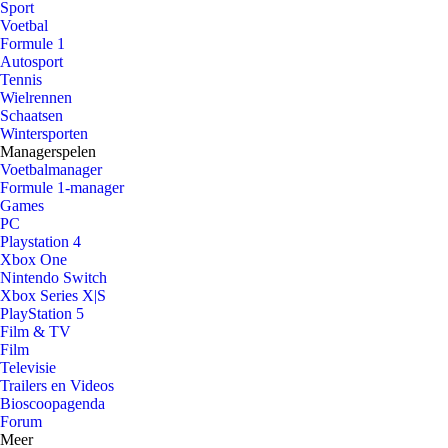
Sport
Voetbal
Formule 1
Autosport
Tennis
Wielrennen
Schaatsen
Wintersporten
Managerspelen
Voetbalmanager
Formule 1-manager
Games
PC
Playstation 4
Xbox One
Nintendo Switch
Xbox Series X|S
PlayStation 5
Film & TV
Film
Televisie
Trailers en Videos
Bioscoopagenda
Forum
Meer