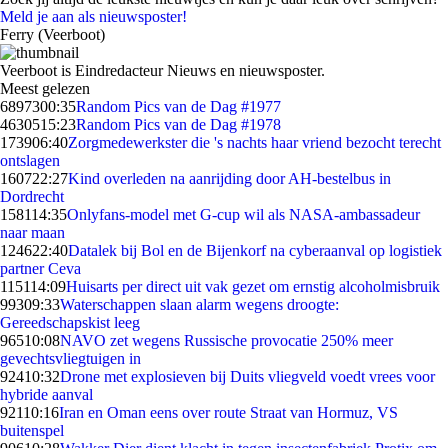
Meld je aan als nieuwsposter!
Ferry (Veerboot)
Veerboot is Eindredacteur Nieuws en nieuwsposter.
Meest gelezen
68973
00:35
Random Pics van de Dag #1977
46305
15:23
Random Pics van de Dag #1978
1739
06:40
Zorgmedewerkster die 's nachts haar vriend bezocht terecht
ontslagen
1607
22:27
Kind overleden na aanrijding door AH-bestelbus in
Dordrecht
1581
14:35
Onlyfans-model met G-cup wil als NASA-ambassadeur
naar maan
1246
22:40
Datalek bij Bol en de Bijenkorf na cyberaanval op logistiek
partner Ceva
1151
14:09
Huisarts per direct uit vak gezet om ernstig alcoholmisbruik
993
09:33
Waterschappen slaan alarm wegens droogte:
Gereedschapskist leeg
965
10:08
NAVO zet wegens Russische provocatie 250% meer
gevechtsvliegtuigen in
924
10:32
Drone met explosieven bij Duits vliegveld voedt vrees voor
hybride aanval
921
10:16
Iran en Oman eens over route Straat van Hormuz, VS
buitenspel