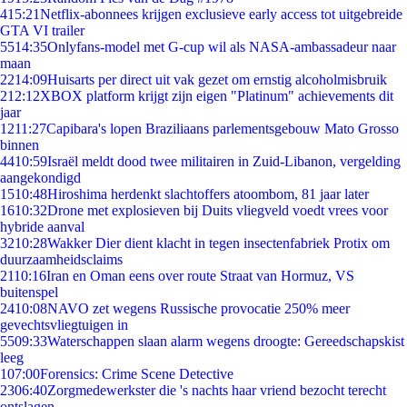
4
15:21
Netflix-abonnees krijgen exclusieve early access tot uitgebreide
GTA VI trailer
55
14:35
Onlyfans-model met G-cup wil als NASA-ambassadeur naar
maan
22
14:09
Huisarts per direct uit vak gezet om ernstig alcoholmisbruik
2
12:12
XBOX platform krijgt zijn eigen "Platinum" achievements dit
jaar
12
11:27
Capibara's lopen Braziliaans parlementsgebouw Mato Grosso
binnen
44
10:59
Israël meldt dood twee militairen in Zuid-Libanon, vergelding
aangekondigd
15
10:48
Hiroshima herdenkt slachtoffers atoombom, 81 jaar later
16
10:32
Drone met explosieven bij Duits vliegveld voedt vrees voor
hybride aanval
32
10:28
Wakker Dier dient klacht in tegen insectenfabriek Protix om
duurzaamheidsclaims
21
10:16
Iran en Oman eens over route Straat van Hormuz, VS
buitenspel
24
10:08
NAVO zet wegens Russische provocatie 250% meer
gevechtsvliegtuigen in
55
09:33
Waterschappen slaan alarm wegens droogte: Gereedschapskist
leeg
1
07:00
Forensics: Crime Scene Detective
23
06:40
Zorgmedewerkster die 's nachts haar vriend bezocht terecht
ontslagen