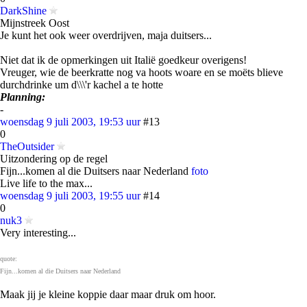
DarkShine
Mijnstreek Oost
Je kunt het ook weer overdrijven, maja duitsers...
Niet dat ik de opmerkingen uit Italië goedkeur overigens!
Vreuger, wie de beerkratte nog va hoots woare en se moëts blieve
durchdrinke um d\\\'r kachel a te hotte
Planning:
-
woensdag 9 juli 2003, 19:53 uur
#13
0
TheOutsider
Uitzondering op de regel
Fijn...komen al die Duitsers naar Nederland
foto
Live life to the max...
woensdag 9 juli 2003, 19:55 uur
#14
0
nuk3
Very interesting...
quote:
Fijn...komen al die Duitsers naar Nederland
Maak jij je kleine koppie daar maar druk om hoor.