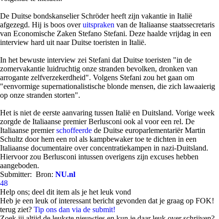
De Duitse bondskanselier Schröder heeft zijn vakantie in Italië
afgezegd. Hij is boos over
uitspraken
van de Italiaanse staatssecretaris
van Economische Zaken Stefano Stefani. Deze haalde vrijdag in een
interview hard uit naar Duitse toeristen in Italië.
In het bewuste interview zei Stefani dat Duitse toeristen "in de
zomervakantie luidruchtig onze stranden bevolken, dronken van
arrogante zelfverzekerdheid". Volgens Stefani zou het gaan om
"eenvormige supernationalistische blonde mensen, die zich lawaaierig
op onze stranden storten".
Het is niet de eerste aanvaring tussen Italië en Duitsland. Vorige week
zorgde de Italiaanse premier Berlusconi ook al voor een rel. De
Italiaanse premier
schoffeerde
de Duitse europarlementariër Martin
Schultz door hem een rol als kampbewaker toe te dichten in een
Italiaanse documentaire over concentratiekampen in nazi-Duitsland.
Hiervoor zou Berlusconi intussen overigens zijn excuses hebben
aangeboden.
Submitter:
Bron:
NU.nl
48
Help ons; deel dit item als je het leuk vond
Heb je een leuk of interessant bericht gevonden dat je graag op FOK!
terug ziet?
Tip ons dan via de submit!
Zoek jij altijd de leukste nieuwtjes en kun je daar leuk over schrijven?