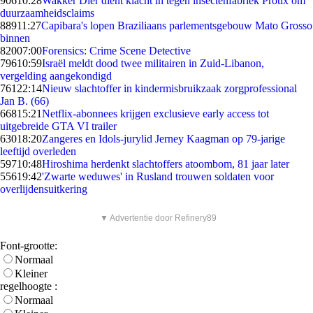
906
10:28
Wakker Dier dient klacht in tegen insectenfabriek Protix om
duurzaamheidsclaims
889
11:27
Capibara's lopen Braziliaans parlementsgebouw Mato Grosso
binnen
820
07:00
Forensics: Crime Scene Detective
796
10:59
Israël meldt dood twee militairen in Zuid-Libanon,
vergelding aangekondigd
761
22:14
Nieuw slachtoffer in kindermisbruikzaak zorgprofessional
Jan B. (66)
668
15:21
Netflix-abonnees krijgen exclusieve early access tot
uitgebreide GTA VI trailer
630
18:20
Zangeres en Idols-jurylid Jerney Kaagman op 79-jarige
leeftijd overleden
597
10:48
Hiroshima herdenkt slachtoffers atoombom, 81 jaar later
556
19:42
'Zwarte weduwes' in Rusland trouwen soldaten voor
overlijdensuitkering
▼ Advertentie door Refinery89
Font-grootte:
Normaal
Kleiner
regelhoogte :
Normaal