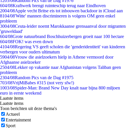
12
05/08
Random Pics van de Dag #1976
6
04/08
Kraftwerk brengt ruimteschip terug naar Eindhoven
20
04/08
Apple vecht Britse eis tot inbouwen backdoor in iCloud aan
81
04/08
'Witte' mannen discrimineren is volgens OM geen enkel
probleem
30
04/08
Ceuta-leider noemt Marokkaanse grensaanval door migranten
'gruweldaad'
6
04/08
Grote natuurbrand Boschhuizerbergen groeit naar 100 hectare
6
04/08
FOK! was even down
41
04/08
Regering VS geeft scholen die 'genderidentiteit' van kinderen
verbergen voor ouders ultimatum
59
04/08
Vrouw die asielzoekers hielp in Athene vermoord door
Afghaanse asielzoeker
25
04/08
Lekker op vakantie naar Afghanistan volgens Taliban geen
probleem
23
04/08
Random Pics van de Dag #1975
7
03/08
VrijMiBabes #315 (not very sfw!)
10
03/08
Spider-Man: Brand New Day knalt naar bijna 800 miljoen
euro in eerste weekend
Laatste items
Laatste items
Toon berichten uit deze thema's
Actueel
Entertainment
Sport