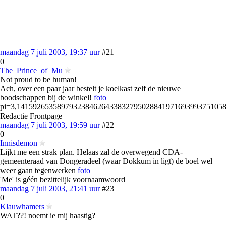
maandag 7 juli 2003, 19:37 uur
#21
0
The_Prince_of_Mu
Not proud to be human!
Ach, over een paar jaar bestelt je koelkast zelf de nieuwe
boodschappen bij de winkel!
foto
pi=3,14159265358979323846264338327950288419716939937510580
Redactie Frontpage
maandag 7 juli 2003, 19:59 uur
#22
0
Innisdemon
Lijkt me een strak plan. Helaas zal de overwegend CDA-
gemeenteraad van Dongeradeel (waar Dokkum in ligt) de boel wel
weer gaan tegenwerken
foto
'Me' is géén bezittelijk voornaamwoord
maandag 7 juli 2003, 21:41 uur
#23
0
Klauwhamers
WAT??! noemt ie mij haastig?