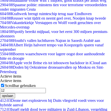
16
04/08
Italiaanse vrouw wint 1 miljoen, gooit kraslot per abuis weg
29
04/08
Spaanse politie: minstens tien voor terrorisme veroordeelden
onder migranten Ceuta
6
04/08
Kraftwerk brengt ruimteschip terug naar Eindhoven
1
04/08
Reusser wint tijdrit en neemt geel over, Nooijen knap tweede
7
04/08
Vakantiekiekje Verstappen en Wolff voedt geruchten over
Mercedes-overstap
18
04/08
Spotify bereikt mijlpaal, voor het eerst 300 miljoen premium-
abonnees
27
04/08
Houthi's vallen luchthaven Najran in Saoedi-Arabië aan
34
04/08
Albert Heijn halveert tempo van Koopzegels sparen vanaf
september
55
04/08
Boeren waarschuwen voor lagere oogst door aanhoudende
hitte en droogte
20
04/08
Apple vecht Britse eis tot inbouwen backdoor in iCloud aan
26
04/08
Doden bij Oekraïense droneaanvallen op Moskou en Sint-
Petersburg
Actieve items
Actieve items
Scrollbar gebruiken
opslaan
4
12:03
Drone met explosieven bij Duits vliegveld voedt vrees voor
hybride aanval
7
12:03
Israël meldt dood twee militairen in Zuid-Libanon, vergelding