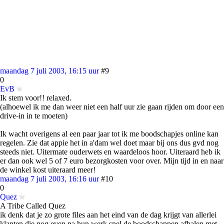
maandag 7 juli 2003, 16:15 uur
#9
0
EvB
Ik stem voor!! relaxed.
(alhoewel ik me dan weer niet een half uur zie gaan rijden om door een
drive-in in te moeten)
Ik wacht overigens al een paar jaar tot ik me boodschapjes online kan
regelen. Zie dat appie het in a'dam wel doet maar bij ons dus gvd nog
steeds niet. Uitermate ouderwets en waardeloos hoor. Uiteraard heb ik
er dan ook wel 5 of 7 euro bezorgkosten voor over. Mijn tijd in en naar
de winkel kost uiteraard meer!
maandag 7 juli 2003, 16:16 uur
#10
0
Quez
A Tribe Called Quez
ik denk dat je zo grote files aan het eind van de dag krijgt van allerlei
klanten die nog even na hun werk snel de boodschappen afhalen met