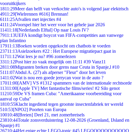
vooruitkijkers
18
11:29
Meer dan helft van verkochte auto's is volgend jaar elektrisch
49
11:29
[Wielrennen #616] Brennan!
61
11:25
Afvallen met injecties #4
41
11:24
Voorspel hier het weer voor het gehele jaar 2026
114
11:18
[Nederlands Elftal] Op naar Louis IV?
79
11:13
UEFA kondigt boycot van FIFA-competities aan vanwege
plan Infantino
179
11:13
Boeken worden opgekocht om chatbots te voeden
237
11:13
Asielzoekers #22 : Het Europese migratiepact gaat in
117
11:12
Wat lees je nu? #96 zomerlezen
33
11:12
Post hier zo vaak mogelijk om 11:11 #39 Vanz11
28
11:08
Migranten breken door grens naar Ceuta in Spanje,l #10
51
11:07
Abdul A. (27) als afperser "Fleur" door het leven
14
11:02
Wat is nou een goede jerrycan voor in de auto ?
170
11:00
[AMV] VS #1312 spammers van de internationale rechtsorde
113
11:00
[Apple TV] Met fantastische films/series! #2 Silo genot
112
10:59
De VS framen Cuba: "Amerikaanse voorbereiding voor
aanval op Cuba"
18
10:55
Klacht ingediend tegen grootste insectenfabriek ter wereld
5
10:53
[NPO2] Poorten van Europa
100
10:48
[Breien] Deel 21, met zomerbreisels
238
10:44
Totale zonsverduistering 12-08-2026 (Groenland, IJsland en
Spanje) #1
267
10:44
Het enige echte LEGO-topic #45 LEGOOOOOOOOOOO