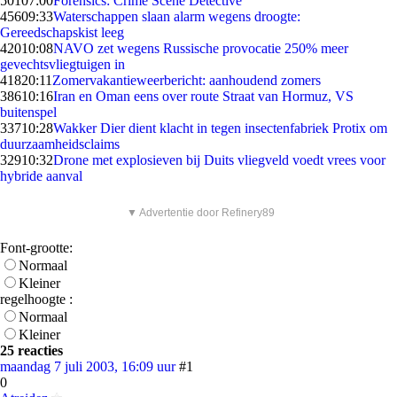
501
07:00
Forensics: Crime Scene Detective
456
09:33
Waterschappen slaan alarm wegens droogte:
Gereedschapskist leeg
420
10:08
NAVO zet wegens Russische provocatie 250% meer
gevechtsvliegtuigen in
418
20:11
Zomervakantieweerbericht: aanhoudend zomers
386
10:16
Iran en Oman eens over route Straat van Hormuz, VS
buitenspel
337
10:28
Wakker Dier dient klacht in tegen insectenfabriek Protix om
duurzaamheidsclaims
329
10:32
Drone met explosieven bij Duits vliegveld voedt vrees voor
hybride aanval
▼ Advertentie door Refinery89
Font-grootte:
Normaal
Kleiner
regelhoogte :
Normaal
Kleiner
25 reacties
maandag 7 juli 2003, 16:09 uur
#1
0