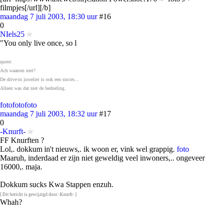
filmpjes[/url][/b]
maandag 7 juli 2003, 18:30 uur
#16
0
NIels25
"You only live once, so l
quote:
Ach waarom niet?
De drive-in juwelier is ook een succes...
Alleen was dat niet de bedoeling.
foto
foto
foto
maandag 7 juli 2003, 18:32 uur
#17
0
-Knurft-
FF Knurften ?
Lol,. dokkum in't nieuws,. ik woon er, vink wel grappig.
foto
Maaruh, inderdaad er zijn niet geweldig veel inwoners,.. ongeveer
16000,. maja.
Dokkum sucks Kwa Stappen enzuh.
[ Dit bericht is gewijzigd door -Knurft- ]
Whah?