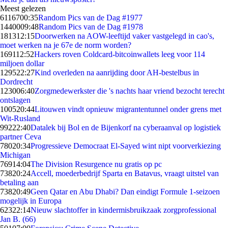
Meest gelezen
61167
00:35
Random Pics van de Dag #1977
14400
09:48
Random Pics van de Dag #1978
1813
12:15
Doorwerken na AOW-leeftijd vaker vastgelegd in cao's,
moet werken na je 67e de norm worden?
1691
12:52
Hackers roven Coldcard-bitcoinwallets leeg voor 114
miljoen dollar
1295
22:27
Kind overleden na aanrijding door AH-bestelbus in
Dordrecht
1230
06:40
Zorgmedewerkster die 's nachts haar vriend bezocht terecht
ontslagen
1005
20:44
Litouwen vindt opnieuw migrantentunnel onder grens met
Wit-Rusland
992
22:40
Datalek bij Bol en de Bijenkorf na cyberaanval op logistiek
partner Ceva
780
20:34
Progressieve Democraat El-Sayed wint nipt voorverkiezing
Michigan
769
14:04
The Division Resurgence nu gratis op pc
738
20:24
Accell, moederbedrijf Sparta en Batavus, vraagt uitstel van
betaling aan
738
20:49
Geen Qatar en Abu Dhabi? Dan eindigt Formule 1-seizoen
mogelijk in Europa
623
22:14
Nieuw slachtoffer in kindermisbruikzaak zorgprofessional
Jan B. (66)