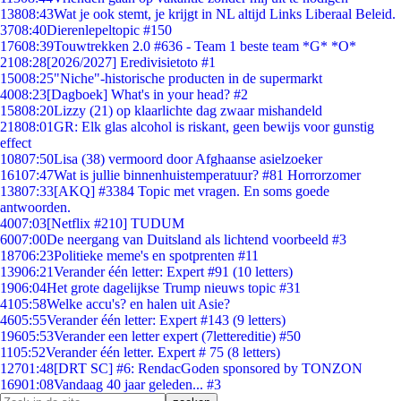
138
08:43
Wat je ook stemt, je krijgt in NL altijd Links Liberaal Beleid.
37
08:40
Dierenlepeltopic #150
176
08:39
Touwtrekken 2.0 #636 - Team 1 beste team *G* *O*
21
08:28
[2026/2027] Eredivisietoto #1
150
08:25
"Niche"-historische producten in de supermarkt
40
08:23
[Dagboek] What's in your head? #2
158
08:20
Lizzy (21) op klaarlichte dag zwaar mishandeld
218
08:01
GR: Elk glas alcohol is riskant, geen bewijs voor gunstig
effect
108
07:50
Lisa (38) vermoord door Afghaanse asielzoeker
161
07:47
Wat is jullie binnenhuistemperatuur? #81 Horrorzomer
138
07:33
[AKQ] #3384 Topic met vragen. En soms goede
antwoorden.
40
07:03
[Netflix #210] TUDUM
60
07:00
De neergang van Duitsland als lichtend voorbeeld #3
187
06:23
Politieke meme's en spotprenten #11
139
06:21
Verander één letter: Expert #91 (10 letters)
19
06:04
Het grote dagelijkse Trump nieuws topic #31
41
05:58
Welke accu's? en halen uit Asie?
46
05:55
Verander één letter: Expert #143 (9 letters)
196
05:53
Verander een letter expert (7lettereditie) #50
11
05:52
Verander één letter. Expert # 75 (8 letters)
127
01:48
[DRT SC] #6: RendacGoden sponsored by TONZON
169
01:08
Vandaag 40 jaar geleden... #3