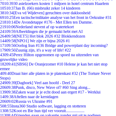
70
10:39
30 asielzoekers kosten 1 miljoen in hotel centrum Haarlem
105
10:37
Jan B. (66) misbruikt zeker 14 kinderen
38
10:34
[Eva vd Wijdeven] geruchten over dakloosheid
69
10:25
Een tactische/militaire analyse van het front in Oekraïne #31
218
10:14
De Avondetappe #176 - Met Ellen ten Damme.
219
10:06
Nederland stevent af op watertekort
241
09:59
Afbeeldingen die je gemaakt hebt met AI
264
09:58
[NET5] Het blok 2026 #32 Blokkendozen
144
09:58
[NPO1] We zijn er bijna 2026 #1
171
09:56
Oorlog Iran #136 Bridge and powerplant day incoming?
179
09:50
Zuunig zijn, it's a way of life! #22
43
09:45
Perez Hilton opgenomen op spoed na uitzenden van
gruwelijke video
182
09:41
[SBS6] De Oranjezomer #10 Helene je kan het niet stop
ermee
4
09:40
Draai hier alle platen in je platenkast #32 (The Torture Never
Stops)
249
09:39
[Dagboek] Veel aan hoofd - Deel 27
206
09:38
Punk, disco, New Wave of? #60 Sing along...
139
09:38
Zaken waar je je echt dood aan ergert #17 - Werklui
14
09:38
Aftellen naar de kerstdagen
206
09:02
Russia vs Ukraine #91
5
08:55
Insta360 Studio software, lagging en stotteren
13
08:52
Koot en Bie hun tijd ver vooruit..................
113
08:44
Vrienden gaan op vakantie zonder mij uit te nodigen