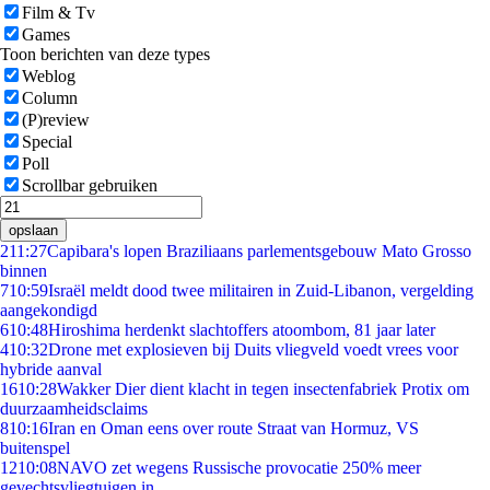
Film & Tv
Games
Toon berichten van deze types
Weblog
Column
(P)review
Special
Poll
Scrollbar gebruiken
opslaan
2
11:27
Capibara's lopen Braziliaans parlementsgebouw Mato Grosso
binnen
7
10:59
Israël meldt dood twee militairen in Zuid-Libanon, vergelding
aangekondigd
6
10:48
Hiroshima herdenkt slachtoffers atoombom, 81 jaar later
4
10:32
Drone met explosieven bij Duits vliegveld voedt vrees voor
hybride aanval
16
10:28
Wakker Dier dient klacht in tegen insectenfabriek Protix om
duurzaamheidsclaims
8
10:16
Iran en Oman eens over route Straat van Hormuz, VS
buitenspel
12
10:08
NAVO zet wegens Russische provocatie 250% meer
gevechtsvliegtuigen in