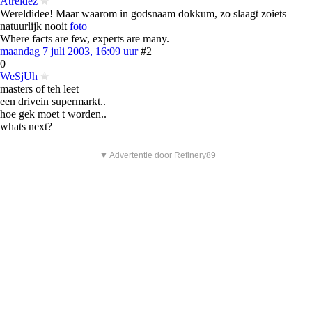
Atreidez
Wereldidee! Maar waarom in godsnaam dokkum, zo slaagt zoiets
natuurlijk nooit
foto
Where facts are few, experts are many.
maandag 7 juli 2003, 16:09 uur
#2
0
WeSjUh
masters of teh leet
een drivein supermarkt..
hoe gek moet t worden..
whats next?
▼ Advertentie door Refinery89