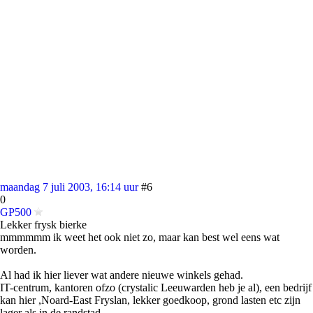
maandag 7 juli 2003, 16:14 uur
#6
0
GP500
Lekker frysk bierke
mmmmmm ik weet het ook niet zo, maar kan best wel eens wat
worden.
Al had ik hier liever wat andere nieuwe winkels gehad.
IT-centrum, kantoren ofzo (crystalic Leeuwarden heb je al), een bedrijf
kan hier ,Noard-East Fryslan, lekker goedkoop, grond lasten etc zijn
lager als in de randstad.