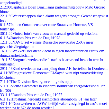
aangekondigd
2
12:00
Capibara's lopen Braziliaans parlementsgebouw Mato Grosso
binnen
22
11:59
Waterschappen slaan alarm wegens droogte: Gereedschapskist
leeg
8
11:57
Iran en Oman eens over route Straat van Hormuz, VS
buitenspel
36
11:55
Vinted-foto's van vrouwen massaal gedeeld op seksfora
6
11:54
Random Pics van de Dag #1978
12
11:53
NAVO zet wegens Russische provocatie 250% meer
gevechtsvliegtuigen in
16
11:53
Wakker Dier dient klacht in tegen insectenfabriek Protix om
duurzaamheidsclaims
19
11:52
Zorgmedewerkster die 's nachts haar vriend bezocht terecht
ontslagen
29
11:47
Kind overleden na aanrijding door AH-bestelbus in Dordrecht
41
11:38
Progressieve Democraat El-Sayed wint nipt voorverkiezing
Michigan
7
11:19
The Division Resurgence nu gratis op pc
5
11:13
Nieuw slachtoffer in kindermisbruikzaak zorgprofessional Jan
B. (66)
33
11:13
Random Pics van de Dag #1977
6
11:12
Hiroshima herdenkt slachtoffers atoombom, 81 jaar later
43
11:10
Doorwerken na AOW-leeftijd vaker vastgelegd in cao's, moet
werken na je 67e de norm worden?