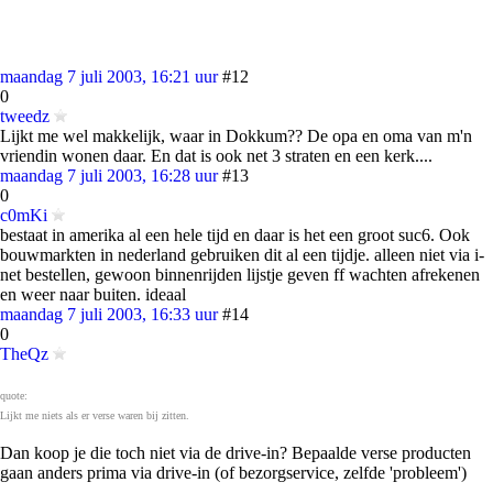
maandag 7 juli 2003, 16:21 uur
#12
0
tweedz
Lijkt me wel makkelijk, waar in Dokkum?? De opa en oma van m'n
vriendin wonen daar. En dat is ook net 3 straten en een kerk....
maandag 7 juli 2003, 16:28 uur
#13
0
c0mKi
bestaat in amerika al een hele tijd en daar is het een groot suc6. Ook
bouwmarkten in nederland gebruiken dit al een tijdje. alleen niet via i-
net bestellen, gewoon binnenrijden lijstje geven ff wachten afrekenen
en weer naar buiten. ideaal
maandag 7 juli 2003, 16:33 uur
#14
0
TheQz
quote:
Lijkt me niets als er verse waren bij zitten.
Dan koop je die toch niet via de drive-in? Bepaalde verse producten
gaan anders prima via drive-in (of bezorgservice, zelfde 'probleem')