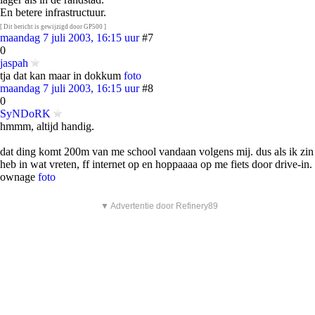
En betere infrastructuur.
[ Dit bericht is gewijzigd door GP500 ]
maandag 7 juli 2003, 16:15 uur
#7
0
jaspah
tja dat kan maar in dokkum
foto
maandag 7 juli 2003, 16:15 uur
#8
0
SyNDoRK
hmmm, altijd handig.
dat ding komt 200m van me school vandaan volgens mij. dus als ik zin
heb in wat vreten, ff internet op en hoppaaaa op me fiets door drive-in.
ownage
foto
▼ Advertentie door Refinery89