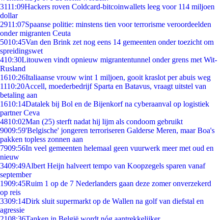
31
11:09
Hackers roven Coldcard-bitcoinwallets leeg voor 114 miljoen
dollar
29
11:07
Spaanse politie: minstens tien voor terrorisme veroordeelden
onder migranten Ceuta
50
10:45
Van den Brink zet nog eens 14 gemeenten onder toezicht om
spreidingswet
4
10:30
Litouwen vindt opnieuw migrantentunnel onder grens met Wit-
Rusland
16
10:26
Italiaanse vrouw wint 1 miljoen, gooit kraslot per abuis weg
11
10:20
Accell, moederbedrijf Sparta en Batavus, vraagt uitstel van
betaling aan
16
10:14
Datalek bij Bol en de Bijenkorf na cyberaanval op logistiek
partner Ceva
48
10:02
Man (25) sterft nadat hij lijm als condoom gebruikt
90
09:59
'Belgische' jongeren terroriseren Galderse Meren, maar Boa's
pakken topless zonnen aan
79
09:56
In veel gemeenten helemaal geen vuurwerk meer met oud en
nieuw
34
09:49
Albert Heijn halveert tempo van Koopzegels sparen vanaf
september
19
09:45
Ruim 1 op de 7 Nederlanders gaan deze zomer onverzekerd
op reis
33
09:14
Dirk sluit supermarkt op de Wallen na golf van diefstal en
agressie
21
08:36
Tanken in België wordt nóg aantrekkelijker