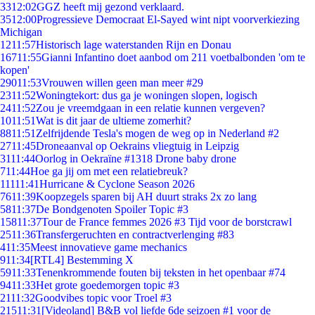
33
12:02
GGZ heeft mij gezond verklaard.
35
12:00
Progressieve Democraat El-Sayed wint nipt voorverkiezing
Michigan
12
11:57
Historisch lage waterstanden Rijn en Donau
167
11:55
Gianni Infantino doet aanbod om 211 voetbalbonden 'om te
kopen'
290
11:53
Vrouwen willen geen man meer #29
23
11:52
Woningtekort: dus ga je woningen slopen, logisch
24
11:52
Zou je vreemdgaan in een relatie kunnen vergeven?
10
11:51
Wat is dit jaar de ultieme zomerhit?
88
11:51
Zelfrijdende Tesla's mogen de weg op in Nederland #2
27
11:45
Droneaanval op Oekrains vliegtuig in Leipzig
31
11:44
Oorlog in Oekraïne #1318 Drone baby drone
7
11:44
Hoe ga jij om met een relatiebreuk?
111
11:41
Hurricane & Cyclone Season 2026
76
11:39
Koopzegels sparen bij AH duurt straks 2x zo lang
58
11:37
De Bondgenoten Spoiler Topic #3
158
11:37
Tour de France femmes 2026 #3 Tijd voor de borstcrawl
25
11:36
Transfergeruchten en contractverlenging #83
4
11:35
Meest innovatieve game mechanics
9
11:34
[RTL4] Bestemming X
59
11:33
Tenenkrommende fouten bij teksten in het openbaar #74
94
11:33
Het grote goedemorgen topic #3
21
11:32
Goodvibes topic voor Troel #3
215
11:31
[Videoland] B&B vol liefde 6de seizoen #1 voor de