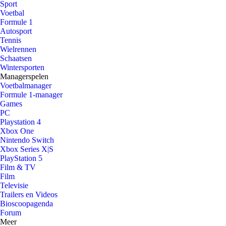
Sport
Voetbal
Formule 1
Autosport
Tennis
Wielrennen
Schaatsen
Wintersporten
Managerspelen
Voetbalmanager
Formule 1-manager
Games
PC
Playstation 4
Xbox One
Nintendo Switch
Xbox Series X|S
PlayStation 5
Film & TV
Film
Televisie
Trailers en Videos
Bioscoopagenda
Forum
Meer