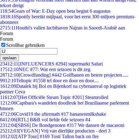
tekort dreigt
1
18:54
Gears of War: E-Day open beta begint 6 augustus
18
18:16
Spotify bereikt mijlpaal, voor het eerst 300 miljoen premium-
abonnees
27
15:11
Houthi's vallen luchthaven Najran in Saoedi-Arabië aan
Forum
Forum
Scrollbar gebruiken
opslaan
234
12:11
[INFLUENCERS #294] supermarkt Safari
175
12:10
NEC #77: Wat een seizoen is dit zeg
287
12:10
[Crowdfunding] #442 Golfbanen en betere projecten.....
99
12:10
Teltopic #1558 tel door en door en door....
16
12:09
Datalek bij Bol en Bijenkorf na cyberaanval op logistiek
partner Ceva
116
12:07
[Het Officiële Steam Topic #201] Steamrolled
12
12:06
Capibara's wandelen doodleuk het Braziliaanse parlement
binnen
47
12:06
Covid19 the aftermath #17 bananenmilkshake
84
12:06
[RTL] B&B vol liefde 6de seizoen #4
23
12:04
[SBS6] De Bondgenoten #317 We dansen de macaroni
252
12:03
[VEGAN] Vrij van dierlijke producten - deel 3
10
12:02
[ATP Tour] #169 Tosti Tallon back on fire