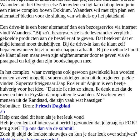
Waanders uit het Overijsselse Nieuwleusen ligt kan dat op termijn in
een nieuw complex boven Dokkum. Waanders wil met zijn plan een
alternatief bieden voor de sluiting van winkels op het platteland.
Een drive-in is een beter alternatief dan een bezorgservice via internet
vindt Waanders. "Bij zo'n bezorgservice is de leverancier verplicht
gekoelde producten aan de besteller af te geven. Dat betekent dat er
altijd iemand moet thuisblijven. Bij de drive-in kan de klant zelf
bepalen wanneer hij zijn boodschappen afhaalt." Bij de methode hoeft
de klant alleen maar even zijn afgiftenummer door te geven via de
praatpaal en krijgt dan zijn boodschappen mee.
In het complex, waar overigens ook gewoon gewinkeld kan worden,
moeten zoveel mogelijk supermarkteigenaren uit de regio een plekje
vinden. Supermarkteigenaar Jaap Rosier uit Anjum is een beetje
huiverig voor het idee. "Dat zie ik niet zo zitten. Ik denk niet dat de
mensen hier in Fryslân daarop zitten te wachten. Misschien wel
mensen uit de Randstad, die zijn vaak wat haastiger."
Submitter:
Bron:
Friesch Dagblad
25
Help ons; deel dit item als je het leuk vond
Heb je een leuk of interessant bericht gevonden dat je graag op FOK!
terug ziet?
Tip ons dan via de submit!
Zoek jij altijd de leukste nieuwtjes en kun je daar leuk over schrijven?
Meld je aan als nieuwsposter!