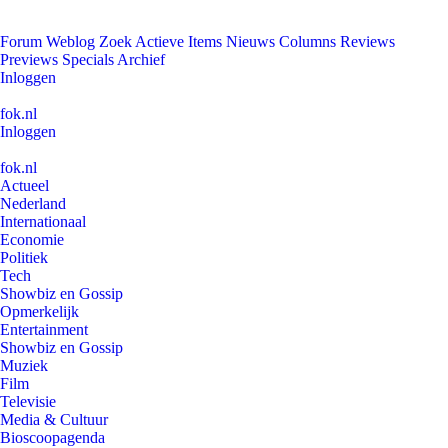
Forum
Weblog
Zoek
Actieve Items
Nieuws
Columns
Reviews
Previews
Specials
Archief
Inloggen
fok.nl
Inloggen
fok.nl
Actueel
Nederland
Internationaal
Economie
Politiek
Tech
Showbiz en Gossip
Opmerkelijk
Entertainment
Showbiz en Gossip
Muziek
Film
Televisie
Media & Cultuur
Bioscoopagenda