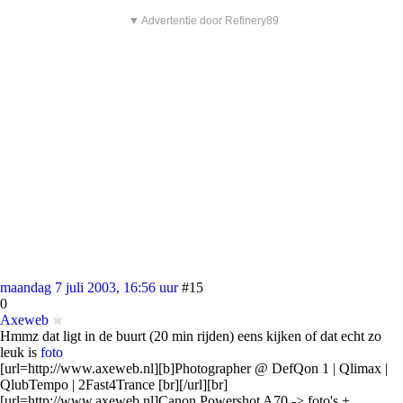
▼ Advertentie door Refinery89
maandag 7 juli 2003, 16:56 uur
#15
0
Axeweb
Hmmz dat ligt in de buurt (20 min rijden) eens kijken of dat echt zo
leuk is
foto
[url=http://www.axeweb.nl][b]Photographer @ DefQon 1 | Qlimax |
QlubTempo | 2Fast4Trance [br][/url][br]
[url=http://www.axeweb.nl]Canon Powershot A70 -> foto's +