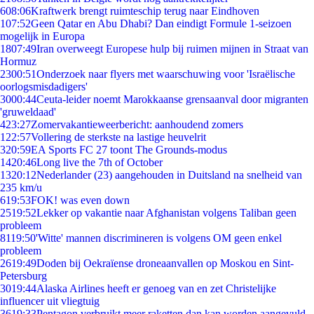
6
08:06
Kraftwerk brengt ruimteschip terug naar Eindhoven
1
07:52
Geen Qatar en Abu Dhabi? Dan eindigt Formule 1-seizoen
mogelijk in Europa
18
07:49
Iran overweegt Europese hulp bij ruimen mijnen in Straat van
Hormuz
23
00:51
Onderzoek naar flyers met waarschuwing voor 'Israëlische
oorlogsmisdadigers'
30
00:44
Ceuta-leider noemt Marokkaanse grensaanval door migranten
'gruweldaad'
4
23:27
Zomervakantieweerbericht: aanhoudend zomers
1
22:57
Vollering de sterkste na lastige heuvelrit
3
20:59
EA Sports FC 27 toont The Grounds-modus
14
20:46
Long live the 7th of October
13
20:12
Nederlander (23) aangehouden in Duitsland na snelheid van
235 km/u
6
19:53
FOK! was even down
25
19:52
Lekker op vakantie naar Afghanistan volgens Taliban geen
probleem
81
19:50
'Witte' mannen discrimineren is volgens OM geen enkel
probleem
26
19:49
Doden bij Oekraïense droneaanvallen op Moskou en Sint-
Petersburg
30
19:44
Alaska Airlines heeft er genoeg van en zet Christelijke
influencer uit vliegtuig
36
19:33
Pentagon verbruikt meer raketten dan kan worden aangevuld,