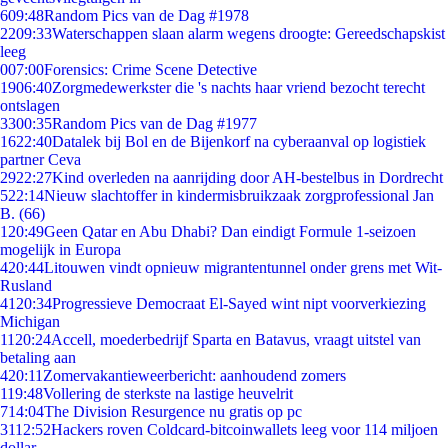
6
09:48
Random Pics van de Dag #1978
22
09:33
Waterschappen slaan alarm wegens droogte: Gereedschapskist
leeg
0
07:00
Forensics: Crime Scene Detective
19
06:40
Zorgmedewerkster die 's nachts haar vriend bezocht terecht
ontslagen
33
00:35
Random Pics van de Dag #1977
16
22:40
Datalek bij Bol en de Bijenkorf na cyberaanval op logistiek
partner Ceva
29
22:27
Kind overleden na aanrijding door AH-bestelbus in Dordrecht
5
22:14
Nieuw slachtoffer in kindermisbruikzaak zorgprofessional Jan
B. (66)
1
20:49
Geen Qatar en Abu Dhabi? Dan eindigt Formule 1-seizoen
mogelijk in Europa
4
20:44
Litouwen vindt opnieuw migrantentunnel onder grens met Wit-
Rusland
41
20:34
Progressieve Democraat El-Sayed wint nipt voorverkiezing
Michigan
11
20:24
Accell, moederbedrijf Sparta en Batavus, vraagt uitstel van
betaling aan
4
20:11
Zomervakantieweerbericht: aanhoudend zomers
1
19:48
Vollering de sterkste na lastige heuvelrit
7
14:04
The Division Resurgence nu gratis op pc
31
12:52
Hackers roven Coldcard-bitcoinwallets leeg voor 114 miljoen
dollar