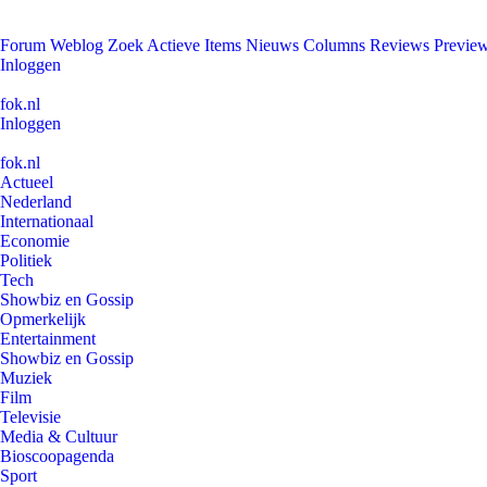
Forum
Weblog
Zoek
Actieve Items
Nieuws
Columns
Reviews
Previe
Inloggen
fok.nl
Inloggen
fok.nl
Actueel
Nederland
Internationaal
Economie
Politiek
Tech
Showbiz en Gossip
Opmerkelijk
Entertainment
Showbiz en Gossip
Muziek
Film
Televisie
Media & Cultuur
Bioscoopagenda
Sport