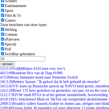
Actueel
Entertainment
Sport
Film & Tv
Games
Toon berichten van deze types
Weblog
Column
(P)review
Special
Poll
Scrollbar gebruiken
opslaan
12
15:10
VrijMiBabes #316 (not very sfw!)
40
15:09
Random Pics van de Dag #1980
4
15:00
Jesus Simulator komt naar Nintendo Switch
18
13:26
Britney Spears: "Ik geloof dat ik heb gefaald als moeder"
34
12:42
VS: kans op Russische aanval op NAVO-land groeit, munitiet
14
12:28
Broer 135 keer gestoken en gesneden: zes jaar cel en tbs voo
11
12:17
RIVM vindt PFAS in al het geteste moedermelk, borstvoeding b
45
10:16
EU bekritiseert Meta en TikTok om verspreiden desinformatie
29
09:53
Houthi's vallen Saoedi-Arabië en Jemen aan, dreigen met blok
11
09:49
Vrouw krijgt 30 maanden cel voor afpersing 12-jarige misdiena