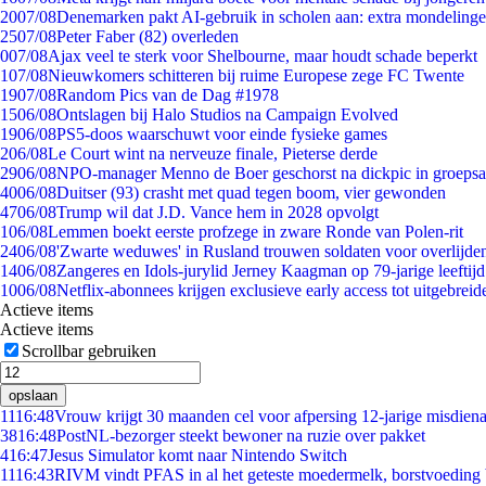
20
07/08
Denemarken pakt AI-gebruik in scholen aan: extra mondeling
25
07/08
Peter Faber (82) overleden
0
07/08
Ajax veel te sterk voor Shelbourne, maar houdt schade beperkt
1
07/08
Nieuwkomers schitteren bij ruime Europese zege FC Twente
19
07/08
Random Pics van de Dag #1978
15
06/08
Ontslagen bij Halo Studios na Campaign Evolved
19
06/08
PS5-doos waarschuwt voor einde fysieke games
2
06/08
Le Court wint na nerveuze finale, Pieterse derde
29
06/08
NPO-manager Menno de Boer geschorst na dickpic in groeps
40
06/08
Duitser (93) crasht met quad tegen boom, vier gewonden
47
06/08
Trump wil dat J.D. Vance hem in 2028 opvolgt
1
06/08
Lemmen boekt eerste profzege in zware Ronde van Polen-rit
24
06/08
'Zwarte weduwes' in Rusland trouwen soldaten voor overlijden
14
06/08
Zangeres en Idols-jurylid Jerney Kaagman op 79-jarige leeftij
10
06/08
Netflix-abonnees krijgen exclusieve early access tot uitgebreid
Actieve items
Actieve items
Scrollbar gebruiken
opslaan
11
16:48
Vrouw krijgt 30 maanden cel voor afpersing 12-jarige misdiena
38
16:48
PostNL-bezorger steekt bewoner na ruzie over pakket
4
16:47
Jesus Simulator komt naar Nintendo Switch
11
16:43
RIVM vindt PFAS in al het geteste moedermelk, borstvoeding b