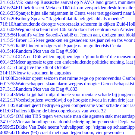
34
16:32
VS: kans op Russische aanval op NAVO-land groeit, munitiet
45
16:24
EU bekritiseert Meta en TikTok om verspreiden desinformatie
62
16:23
Spanje: bijna alle migranten in Ceuta weer teruggekeerd naar
18
16:20
Britney Spears: "Ik geloof dat ik heb gefaald als moeder"
7
16:10
Aanhoudende droogte veroorzaakt scheuren in dijken Zuid-Hol
24
16:08
Wegpiraat scheurt met 146 km/u door het centrum van Amste
29
15:56
Houthi's vallen Saoedi-Arabië en Jemen aan, dreigen met blok
14
15:54
Broer 135 keer gestoken en gesneden: zes jaar cel en tbs voo
27
15:52
Italië hindert reizigers uit Spanje na migratiecrisis Ceuta
40
15:46
Random Pics van de Dag #1980
37
15:16
CDA en D66 willen ingrijpen tegen 'gluurbrillen' die mensen 
69
14:25
Meer agressie tegen een andersluidende politieke mening, laat j
23
14:17
Long live the 7th of October
2
14:11
Nieuw te streamen in augustus
1
14:08
Excelsior opent seizoen met ruime zege op promovendus Camb
60
13:58
Waterschappen slaan alarm wegens droogte: Gereedschapskist
37
13:13
Random Pics van de Dag #1833
16
12:43
Meta krijgt half miljard boete voor mentale schade bij jongeren
42
12:11
Voedselprijzen wereldwijd op hoogste niveau in ruim drie jaar
29
11:05
Kabinet geeft bedrijven geen compensatie voor schade door la
6
11:03
Trailers kijken: de bioscoopreleases van week 32
24
10:54
OM eist TBS tegen verwarde man die agenten stak met aardap
24
10:18
Vier aanhoudingen na doodsbedreiging burgemeester Depla v
56
09:52
Dikke Van Dale neemt 'vulvalippen' op: 'stigma op schaamlip
40
09:42
Duitser (93) crasht met quad tegen boom, vier gewonden