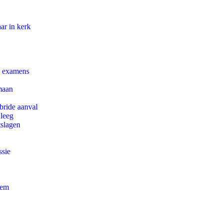
ar in kerk
e examens
maan
bride aanval
 leeg
tslagen
ssie
eem