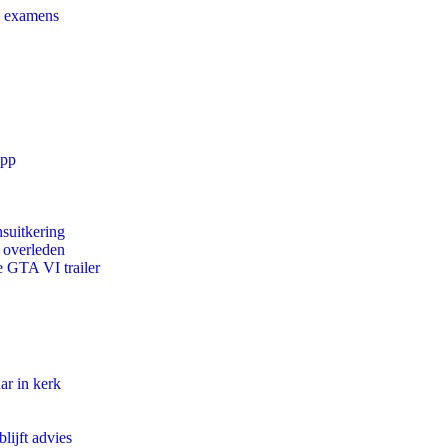
e examens
app
suitkering
d overleden
e GTA VI trailer
ar in kerk
lijft advies