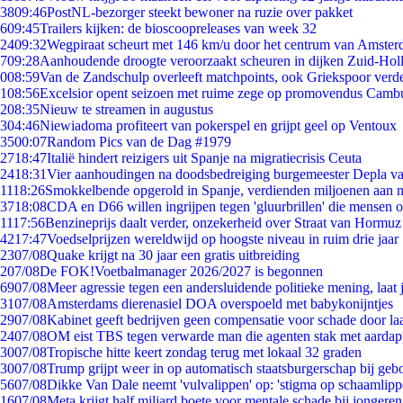
38
09:46
PostNL-bezorger steekt bewoner na ruzie over pakket
6
09:45
Trailers kijken: de bioscoopreleases van week 32
24
09:32
Wegpiraat scheurt met 146 km/u door het centrum van Amste
7
09:28
Aanhoudende droogte veroorzaakt scheuren in dijken Zuid-Hol
0
08:59
Van de Zandschulp overleeft matchpoints, ook Griekspoor verde
1
08:56
Excelsior opent seizoen met ruime zege op promovendus Camb
2
08:35
Nieuw te streamen in augustus
3
04:46
Niewiadoma profiteert van pokerspel en grijpt geel op Ventoux
35
00:07
Random Pics van de Dag #1979
27
18:47
Italië hindert reizigers uit Spanje na migratiecrisis Ceuta
24
18:31
Vier aanhoudingen na doodsbedreiging burgemeester Depla v
11
18:26
Smokkelbende opgerold in Spanje, verdienden miljoenen aan 
37
18:08
CDA en D66 willen ingrijpen tegen 'gluurbrillen' die mensen 
11
17:56
Benzineprijs daalt verder, onzekerheid over Straat van Hormuz b
42
17:47
Voedselprijzen wereldwijd op hoogste niveau in ruim drie jaar
23
07/08
Quake krijgt na 30 jaar een gratis uitbreiding
2
07/08
De FOK!Voetbalmanager 2026/2027 is begonnen
69
07/08
Meer agressie tegen een andersluidende politieke mening, laat j
31
07/08
Amsterdams dierenasiel DOA overspoeld met babykonijntjes
29
07/08
Kabinet geeft bedrijven geen compensatie voor schade door la
24
07/08
OM eist TBS tegen verwarde man die agenten stak met aardap
30
07/08
Tropische hitte keert zondag terug met lokaal 32 graden
30
07/08
Trump grijpt weer in op automatisch staatsburgerschap bij geb
56
07/08
Dikke Van Dale neemt 'vulvalippen' op: 'stigma op schaamlip
16
07/08
Meta krijgt half miljard boete voor mentale schade bij jongeren