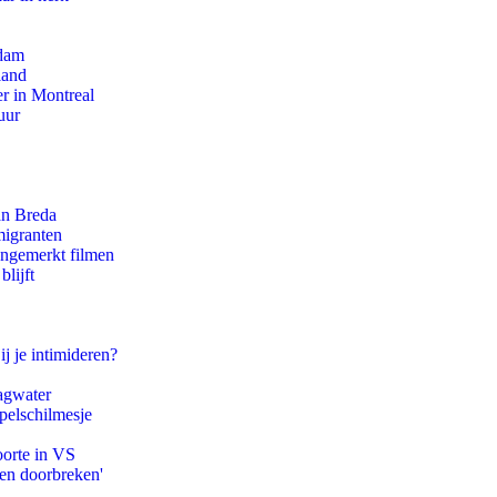
rdam
land
r in Montreal
uur
an Breda
migranten
ongemerkt filmen
lijft
ij je intimideren?
agwater
pelschilmesje
oorte in VS
pen doorbreken'