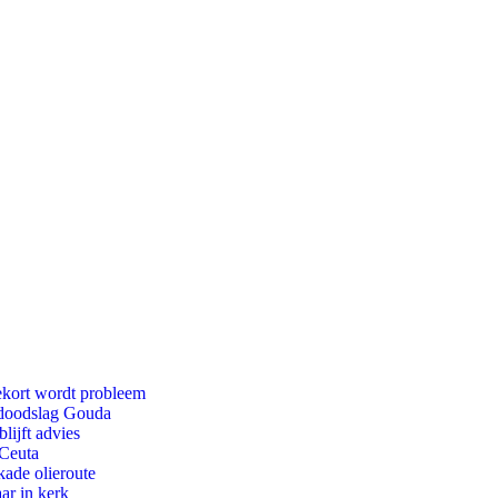
ekort wordt probleem
r doodslag Gouda
lijft advies
 Ceuta
kade olieroute
ar in kerk