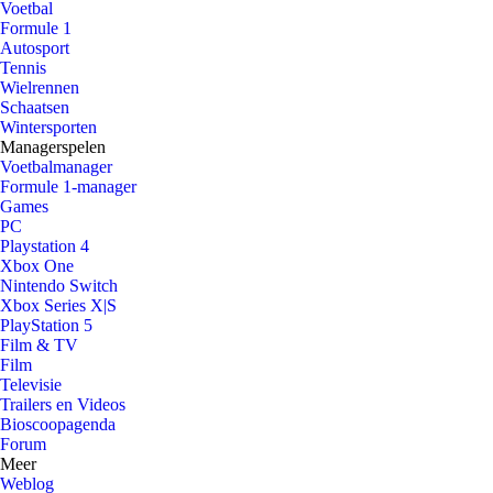
Voetbal
Formule 1
Autosport
Tennis
Wielrennen
Schaatsen
Wintersporten
Managerspelen
Voetbalmanager
Formule 1-manager
Games
PC
Playstation 4
Xbox One
Nintendo Switch
Xbox Series X|S
PlayStation 5
Film & TV
Film
Televisie
Trailers en Videos
Bioscoopagenda
Forum
Meer
Weblog