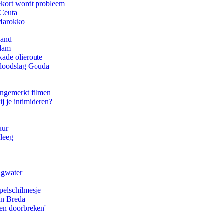
ekort wordt probleem
 Ceuta
 Marokko
land
rdam
kade olieroute
r doodslag Gouda
ongemerkt filmen
ij je intimideren?
uur
 leeg
agwater
pelschilmesje
an Breda
pen doorbreken'