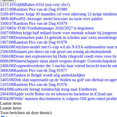
12
15:10
VrijMiBabes #316 (not very sfw!)
40
15:09
Random Pics van de Dag #1980
11
09:49
Vrouw krijgt 30 maanden cel voor afpersing 12-jarige misdiena
38
09:46
PostNL-bezorger steekt bewoner na ruzie over pakket
35
00:07
Random Pics van de Dag #1979
2
07/08
De FOK!Voetbalmanager 2026/2027 is begonnen
16
07/08
Meta krijgt half miljard boete voor mentale schade bij jongeren
20
07/08
Denemarken pakt AI-gebruik in scholen aan: extra mondeling
19
07/08
Random Pics van de Dag #1978
66
06/08
Onlyfans-model met G-cup wil als NASA-ambassadeur naar 
25
06/08
Huisarts per direct uit vak gezet om ernstig alcoholmisbruik
19
06/08
Drone met explosieven bij Duits vliegveld voedt vrees voor hy
60
06/08
Waterschappen slaan alarm wegens droogte: Gereedschapskist
24
06/08
Zorgmedewerkster die 's nachts haar vriend bezocht terecht on
38
06/08
Random Pics van de Dag #1977
21
05/08
Tanken in België wordt nóg aantrekkelijker
34
05/08
Dirk sluit supermarkt op de Wallen na golf van diefstal en agre
12
05/08
Random Pics van de Dag #1976
6
04/08
Kraftwerk brengt ruimteschip terug naar Eindhoven
20
04/08
Apple vecht Britse eis tot inbouwen backdoor in iCloud aan
85
04/08
'Witte' mannen discrimineren is volgens OM geen enkel probl
Laatste items
Laatste items
Toon berichten uit deze thema's