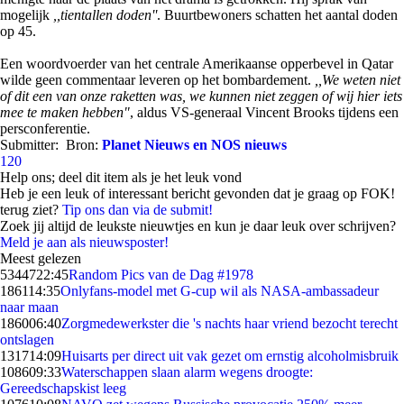
mogelijk
,,tientallen doden''
. Buurtbewoners schatten het aantal doden
op 45.
Een woordvoerder van het centrale Amerikaanse opperbevel in Qatar
wilde geen commentaar leveren op het bombardement.
,,We weten niet
of dit een van onze raketten was, we kunnen niet zeggen of wij hier iets
mee te maken hebben"
, aldus VS-generaal Vincent Brooks tijdens een
persconferentie.
Submitter:
Bron:
Planet Nieuws en NOS nieuws
120
Help ons; deel dit item als je het leuk vond
Heb je een leuk of interessant bericht gevonden dat je graag op FOK!
terug ziet?
Tip ons dan via de submit!
Zoek jij altijd de leukste nieuwtjes en kun je daar leuk over schrijven?
Meld je aan als nieuwsposter!
Meest gelezen
53447
22:45
Random Pics van de Dag #1978
1861
14:35
Onlyfans-model met G-cup wil als NASA-ambassadeur
naar maan
1860
06:40
Zorgmedewerkster die 's nachts haar vriend bezocht terecht
ontslagen
1317
14:09
Huisarts per direct uit vak gezet om ernstig alcoholmisbruik
1086
09:33
Waterschappen slaan alarm wegens droogte:
Gereedschapskist leeg