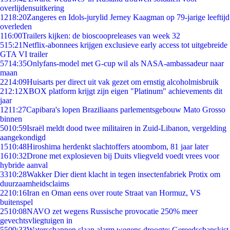
overlijdensuitkering
12
18:20
Zangeres en Idols-jurylid Jerney Kaagman op 79-jarige leeftijd
overleden
1
16:00
Trailers kijken: de bioscoopreleases van week 32
5
15:21
Netflix-abonnees krijgen exclusieve early access tot uitgebreide
GTA VI trailer
57
14:35
Onlyfans-model met G-cup wil als NASA-ambassadeur naar
maan
22
14:09
Huisarts per direct uit vak gezet om ernstig alcoholmisbruik
2
12:12
XBOX platform krijgt zijn eigen "Platinum" achievements dit
jaar
12
11:27
Capibara's lopen Braziliaans parlementsgebouw Mato Grosso
binnen
50
10:59
Israël meldt dood twee militairen in Zuid-Libanon, vergelding
aangekondigd
15
10:48
Hiroshima herdenkt slachtoffers atoombom, 81 jaar later
16
10:32
Drone met explosieven bij Duits vliegveld voedt vrees voor
hybride aanval
33
10:28
Wakker Dier dient klacht in tegen insectenfabriek Protix om
duurzaamheidsclaims
22
10:16
Iran en Oman eens over route Straat van Hormuz, VS
buitenspel
25
10:08
NAVO zet wegens Russische provocatie 250% meer
gevechtsvliegtuigen in
55
09:33
Waterschappen slaan alarm wegens droogte: Gereedschapskist