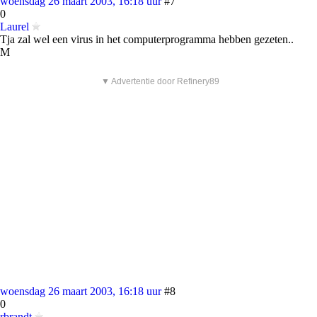
woensdag 26 maart 2003, 16:18 uur
#7
0
Laurel
Tja zal wel een virus in het computerprogramma hebben gezeten..
M
▼ Advertentie door Refinery89
woensdag 26 maart 2003, 16:18 uur
#8
0
rbrandt