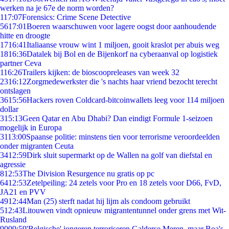
werken na je 67e de norm worden?
1
17:07
Forensics: Crime Scene Detective
56
17:01
Boeren waarschuwen voor lagere oogst door aanhoudende
hitte en droogte
17
16:41
Italiaanse vrouw wint 1 miljoen, gooit kraslot per abuis weg
18
16:36
Datalek bij Bol en de Bijenkorf na cyberaanval op logistiek
partner Ceva
1
16:26
Trailers kijken: de bioscoopreleases van week 32
23
16:12
Zorgmedewerkster die 's nachts haar vriend bezocht terecht
ontslagen
36
15:56
Hackers roven Coldcard-bitcoinwallets leeg voor 114 miljoen
dollar
3
15:13
Geen Qatar en Abu Dhabi? Dan eindigt Formule 1-seizoen
mogelijk in Europa
31
13:00
Spaanse politie: minstens tien voor terrorisme veroordeelden
onder migranten Ceuta
34
12:59
Dirk sluit supermarkt op de Wallen na golf van diefstal en
agressie
8
12:53
The Division Resurgence nu gratis op pc
64
12:53
Zetelpeiling: 24 zetels voor Pro en 18 zetels voor D66, FvD,
JA21 en PVV
49
12:44
Man (25) sterft nadat hij lijm als condoom gebruikt
5
12:43
Litouwen vindt opnieuw migrantentunnel onder grens met Wit-
Rusland
90
09:59
'Belgische' jongeren terroriseren Galderse Meren, maar Boa's