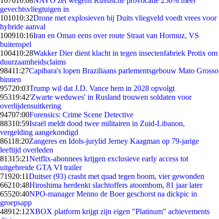
1076
10:08
NAVO zet wegens Russische provocatie 250% meer
gevechtsvliegtuigen in
1010
10:32
Drone met explosieven bij Duits vliegveld voedt vrees voor
hybride aanval
1009
10:16
Iran en Oman eens over route Straat van Hormuz, VS
buitenspel
1004
10:28
Wakker Dier dient klacht in tegen insectenfabriek Protix om
duurzaamheidsclaims
984
11:27
Capibara's lopen Braziliaans parlementsgebouw Mato Grosso
binnen
957
20:03
Trump wil dat J.D. Vance hem in 2028 opvolgt
953
19:42
'Zwarte weduwes' in Rusland trouwen soldaten voor
overlijdensuitkering
947
07:00
Forensics: Crime Scene Detective
883
10:59
Israël meldt dood twee militairen in Zuid-Libanon,
vergelding aangekondigd
861
18:20
Zangeres en Idols-jurylid Jerney Kaagman op 79-jarige
leeftijd overleden
813
15:21
Netflix-abonnees krijgen exclusieve early access tot
uitgebreide GTA VI trailer
719
20:11
Duitser (93) crasht met quad tegen boom, vier gewonden
662
10:48
Hiroshima herdenkt slachtoffers atoombom, 81 jaar later
655
20:40
NPO-manager Menno de Boer geschorst na dickpic in
groepsapp
489
12:12
XBOX platform krijgt zijn eigen "Platinum" achievements