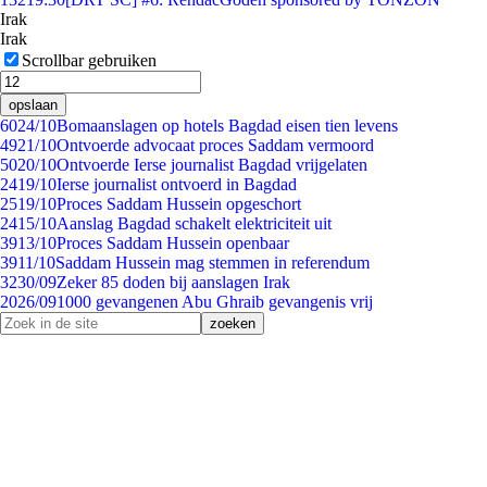
Irak
Irak
Scrollbar gebruiken
opslaan
60
24/10
Bomaanslagen op hotels Bagdad eisen tien levens
49
21/10
Ontvoerde advocaat proces Saddam vermoord
50
20/10
Ontvoerde Ierse journalist Bagdad vrijgelaten
24
19/10
Ierse journalist ontvoerd in Bagdad
25
19/10
Proces Saddam Hussein opgeschort
24
15/10
Aanslag Bagdad schakelt elektriciteit uit
39
13/10
Proces Saddam Hussein openbaar
39
11/10
Saddam Hussein mag stemmen in referendum
32
30/09
Zeker 85 doden bij aanslagen Irak
20
26/09
1000 gevangenen Abu Ghraib gevangenis vrij