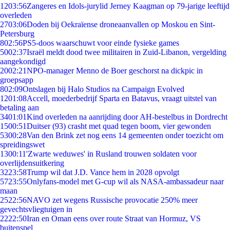
12
03:56
Zangeres en Idols-jurylid Jerney Kaagman op 79-jarige leeftijd
overleden
27
03:06
Doden bij Oekraïense droneaanvallen op Moskou en Sint-
Petersburg
8
02:56
PS5-doos waarschuwt voor einde fysieke games
50
02:37
Israël meldt dood twee militairen in Zuid-Libanon, vergelding
aangekondigd
20
02:21
NPO-manager Menno de Boer geschorst na dickpic in
groepsapp
8
02:09
Ontslagen bij Halo Studios na Campaign Evolved
12
01:08
Accell, moederbedrijf Sparta en Batavus, vraagt uitstel van
betaling aan
34
01:01
Kind overleden na aanrijding door AH-bestelbus in Dordrecht
15
00:51
Duitser (93) crasht met quad tegen boom, vier gewonden
53
00:28
Van den Brink zet nog eens 14 gemeenten onder toezicht om
spreidingswet
13
00:11
'Zwarte weduwes' in Rusland trouwen soldaten voor
overlijdensuitkering
32
23:58
Trump wil dat J.D. Vance hem in 2028 opvolgt
57
23:55
Onlyfans-model met G-cup wil als NASA-ambassadeur naar
maan
25
22:56
NAVO zet wegens Russische provocatie 250% meer
gevechtsvliegtuigen in
22
22:50
Iran en Oman eens over route Straat van Hormuz, VS
buitenspel