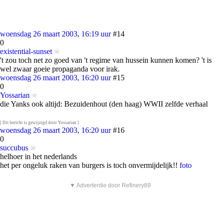
woensdag 26 maart 2003, 16:19 uur
#14
0
existential-sunset
't zou toch net zo goed van 't regime van hussein kunnen komen? 't is
wel zwaar goeie propaganda voor irak.
woensdag 26 maart 2003, 16:20 uur
#15
0
Yossarian
die Yanks ook altijd: Bezuidenhout (den haag) WWII zelfde verhaal
[ Dit bericht is gewijzigd door Yossarian ]
woensdag 26 maart 2003, 16:20 uur
#16
0
succubus
helhoer in het nederlands
het per ongeluk raken van burgers is toch onvermijdelijk!!
foto
▼ Advertentie door Refinery89