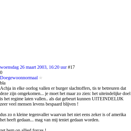
woensdag 26 maart 2003, 16:20 uur
#17
0
Doegewoonnormaal
bla
Achja in elke oorlog vallen er burger slachtoffers, tis te betreuren dat
deze zijn omgekomen... je moet het maar zo zien: het uiteindelijke doel
is het regime laten vallen.. als dat gebeurt kunnen UITEINDELIJK
zeer veel mensen levens bespaard blijven !
dus zo n kleine tegenvaller waarvan het niet eens zeker is of amerika
het heeft gedaan... mag van mij teniet gedaan worden.
zet hem op allied forces !