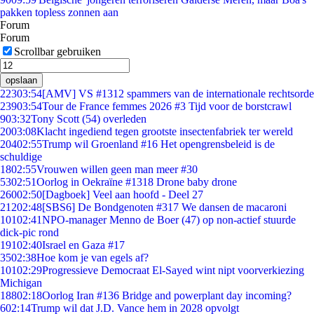
pakken topless zonnen aan
Forum
Forum
Scrollbar gebruiken
opslaan
223
03:54
[AMV] VS #1312 spammers van de internationale rechtsorde
239
03:54
Tour de France femmes 2026 #3 Tijd voor de borstcrawl
9
03:32
Tony Scott (54) overleden
20
03:08
Klacht ingediend tegen grootste insectenfabriek ter wereld
204
02:55
Trump wil Groenland #16 Het opengrensbeleid is de
schuldige
18
02:55
Vrouwen willen geen man meer #30
53
02:51
Oorlog in Oekraïne #1318 Drone baby drone
260
02:50
[Dagboek] Veel aan hoofd - Deel 27
212
02:48
[SBS6] De Bondgenoten #317 We dansen de macaroni
101
02:41
NPO-manager Menno de Boer (47) op non-actief stuurde
dick-pic rond
191
02:40
Israel en Gaza #17
35
02:38
Hoe kom je van egels af?
101
02:29
Progressieve Democraat El-Sayed wint nipt voorverkiezing
Michigan
188
02:18
Oorlog Iran #136 Bridge and powerplant day incoming?
6
02:14
Trump wil dat J.D. Vance hem in 2028 opvolgt