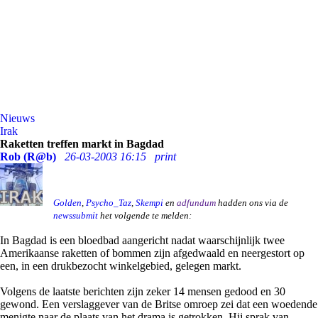
Nieuws
Irak
Raketten treffen markt in Bagdad
Rob (R@b)
26-03-2003 16:15
print
Golden
,
Psycho_Taz
,
Skempi
en
adfundum
hadden ons via de
newssubmit
het volgende te melden:
In Bagdad is een bloedbad aangericht nadat waarschijnlijk twee
Amerikaanse raketten of bommen zijn afgedwaald en neergestort op
een, in een drukbezocht winkelgebied, gelegen markt.
Volgens de laatste berichten zijn zeker 14 mensen gedood en 30
gewond. Een verslaggever van de Britse omroep zei dat een woedende
menigte naar de plaats van het drama is getrokken. Hij sprak van