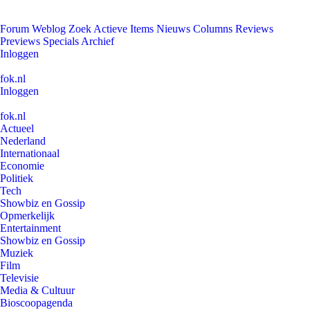
Forum
Weblog
Zoek
Actieve Items
Nieuws
Columns
Reviews
Previews
Specials
Archief
Inloggen
fok.nl
Inloggen
fok.nl
Actueel
Nederland
Internationaal
Economie
Politiek
Tech
Showbiz en Gossip
Opmerkelijk
Entertainment
Showbiz en Gossip
Muziek
Film
Televisie
Media & Cultuur
Bioscoopagenda