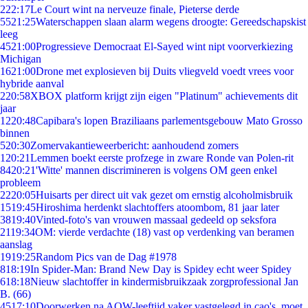
2
22:17
Le Court wint na nerveuze finale, Pieterse derde
55
21:25
Waterschappen slaan alarm wegens droogte: Gereedschapskist
leeg
45
21:00
Progressieve Democraat El-Sayed wint nipt voorverkiezing
Michigan
16
21:00
Drone met explosieven bij Duits vliegveld voedt vrees voor
hybride aanval
2
20:58
XBOX platform krijgt zijn eigen "Platinum" achievements dit
jaar
12
20:48
Capibara's lopen Braziliaans parlementsgebouw Mato Grosso
binnen
5
20:30
Zomervakantieweerbericht: aanhoudend zomers
1
20:21
Lemmen boekt eerste profzege in zware Ronde van Polen-rit
84
20:21
'Witte' mannen discrimineren is volgens OM geen enkel
probleem
22
20:05
Huisarts per direct uit vak gezet om ernstig alcoholmisbruik
15
19:45
Hiroshima herdenkt slachtoffers atoombom, 81 jaar later
38
19:40
Vinted-foto's van vrouwen massaal gedeeld op seksfora
21
19:34
OM: vierde verdachte (18) vast op verdenking van beramen
aanslag
19
19:25
Random Pics van de Dag #1978
8
18:19
In Spider-Man: Brand New Day is Spidey echt weer Spidey
6
18:18
Nieuw slachtoffer in kindermisbruikzaak zorgprofessional Jan
B. (66)
45
17:10
Doorwerken na AOW-leeftijd vaker vastgelegd in cao's, moet