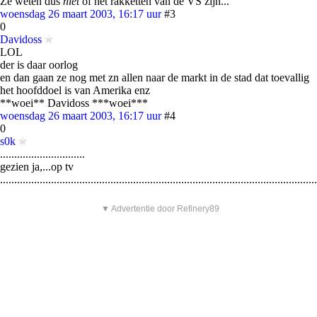
Ze weten dus
niet
of het rakketten van de VS zijn...
woensdag 26 maart 2003, 16:17 uur
#3
0
Davidoss
LOL
der is daar oorlog
en dan gaan ze nog met zn allen naar de markt in de stad dat toevallig
het hoofddoel is van Amerika enz
**woei** Davidoss ***woei***
woensdag 26 maart 2003, 16:17 uur
#4
0
s0k
..............................
gezien ja,...op tv
................................................................................................................
▼ Advertentie door Refinery89