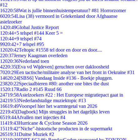
#12
162
20:58
Wat is jullie binnenhuistemperatuur? #81 Horrorzomer
60
20:54
Lisa (38) vermoord in Griekenland door Afghaanse
asielzoeker
14
20:49
Global Justice Report
1
20:44
+5 telspel #144 Keer 5 =
1
20:44
+9 telspel #74
99
20:42
+7 telspel #95
120
20:42
Teltopic #1558 tel door en door en door....
2
20:37
Jerney Kaagman overleden
120
20:36
Nederland toen
42
20:35
[Eva vd Wijdeven] geruchten over dakloosheid
70
20:29
Een tactische/militaire analyse van het front in Oekraïne #31
146
20:24
[SBS6] Vandaag Inside #136 - Boekje pluggen.
238
20:22
Speciaalbieren #80: another one bites the dust
15
20:17
Radio 2 #145 Ruud 66
247
19:58
Asielzoekers #22 : Het Europese migratiepact gaat in
242
19:53
Nederlandstalige muziektopic #13
166
19:49
Voorspel hier het warmtegetal van 2026
22
19:45
[Dagboek] Mijn struggles in het dagelijks leven
65
19:44
Afvallen met injecties #4
114
19:43
Hurricane & Cyclone Season 2026
151
19:42
"Niche"-historische producten in de supermarkt
265
19:31
Duitse Muziek #2
132
19:30
[DRT SC] #6: RendacGoden sponsored by TONZON