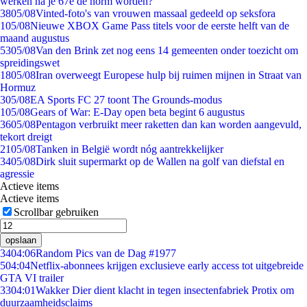
werken na je 67e de norm worden?
38
05/08
Vinted-foto's van vrouwen massaal gedeeld op seksfora
1
05/08
Nieuwe XBOX Game Pass titels voor de eerste helft van de
maand augustus
53
05/08
Van den Brink zet nog eens 14 gemeenten onder toezicht om
spreidingswet
18
05/08
Iran overweegt Europese hulp bij ruimen mijnen in Straat van
Hormuz
3
05/08
EA Sports FC 27 toont The Grounds-modus
1
05/08
Gears of War: E-Day open beta begint 6 augustus
36
05/08
Pentagon verbruikt meer raketten dan kan worden aangevuld,
tekort dreigt
21
05/08
Tanken in België wordt nóg aantrekkelijker
34
05/08
Dirk sluit supermarkt op de Wallen na golf van diefstal en
agressie
Actieve items
Actieve items
Scrollbar gebruiken
opslaan
34
04:06
Random Pics van de Dag #1977
5
04:04
Netflix-abonnees krijgen exclusieve early access tot uitgebreide
GTA VI trailer
33
04:01
Wakker Dier dient klacht in tegen insectenfabriek Protix om
duurzaamheidsclaims