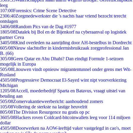
leeg
1
07:00
Forensics: Crime Scene Detective
23
06:40
Zorgmedewerkster die 's nachts haar vriend bezocht terecht
ontslagen
34
06/08
Random Pics van de Dag #1977
18
05/08
Datalek bij Bol en de Bijenkorf na cyberaanval op logistiek
partner Ceva
34
05/08
Kind overleden na aanrijding door AH-bestelbus in Dordrecht
6
05/08
Nieuw slachtoffer in kindermisbruikzaak zorgprofessional Jan
B. (66)
3
05/08
Geen Qatar en Abu Dhabi? Dan eindigt Formule 1-seizoen
mogelijk in Europa
5
05/08
Litouwen vindt opnieuw migrantentunnel onder grens met Wit-
Rusland
45
05/08
Progressieve Democraat El-Sayed wint nipt voorverkiezing
Michigan
12
05/08
Accell, moederbedrijf Sparta en Batavus, vraagt uitstel van
betaling aan
5
05/08
Zomervakantieweerbericht: aanhoudend zomers
1
05/08
Vollering de sterkste na lastige heuvelrit
8
05/08
The Division Resurgence nu gratis op pc
36
05/08
Hackers roven Coldcard-bitcoinwallets leeg voor 114 miljoen
dollar
45
05/08
Doorwerken na AOW-leeftijd vaker vastgelegd in cao's, moet