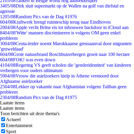
21
05/08
Tanken in België wordt nóg aantrekkelijker
34
05/08
Dirk sluit supermarkt op de Wallen na golf van diefstal en
agressie
12
05/08
Random Pics van de Dag #1976
6
04/08
Kraftwerk brengt ruimteschip terug naar Eindhoven
20
04/08
Apple vecht Britse eis tot inbouwen backdoor in iCloud aan
84
04/08
'Witte' mannen discrimineren is volgens OM geen enkel
probleem
30
04/08
Ceuta-leider noemt Marokkaanse grensaanval door migranten
'gruweldaad'
6
04/08
Grote natuurbrand Boschhuizerbergen groeit naar 100 hectare
6
04/08
FOK! was even down
41
04/08
Regering VS geeft scholen die 'genderidentiteit' van kinderen
verbergen voor ouders ultimatum
59
04/08
Vrouw die asielzoekers hielp in Athene vermoord door
Afghaanse asielzoeker
25
04/08
Lekker op vakantie naar Afghanistan volgens Taliban geen
probleem
23
04/08
Random Pics van de Dag #1975
Laatste items
Laatste items
Toon berichten uit deze thema's
Actueel
Entertainment
Sport