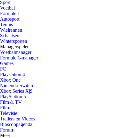
Sport
Voetbal
Formule 1
Autosport
Tennis
Wielrennen
Schaatsen
Wintersporten
Managerspelen
Voetbalmanager
Formule 1-manager
Games
PC
Playstation 4
Xbox One
Nintendo Switch
Xbox Series X|S
PlayStation 5
Film & TV
Film
Televisie
Trailers en Videos
Bioscoopagenda
Forum
Meer