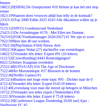
binnen
188
23:20
[SBS6] De Oranjezomer #10 Helene je kan het niet stop
ermee
18
23:19
Waarom doen vrouwen altijd hun telly in de kontzak?
233
23:16
Top 2000 Editie 2025 #243 Alle dikzakken willen op je
lijken
51
23:11
[NPO1] Goedenavond Nederland
254
23:11
De Avondetappe #176 - Met Ellen ten Damme.
76
23:01
[FOK!Voetbalmanager 2026/2027] #1 We zijn er weer
79
22:59
Meer dan 40 uur werken.
179
22:56
[PlayStation #184] Nieuw deel
109
22:56
Kapper Walat (27) slachtoffer van vernielingen
140
22:52
Verander één letter: Expert #91 (10 letters)
11
22:52
[Crowdfunding] #443 Rentestijgingen?
60
22:52
Jerney Kaagman overleden
255
22:48
[UFO/UAP] #16 The Age of Disclosure
75
22:48
Het Moestuintopic #37 Bloesem in de bomen
55
22:46
[Netflix Games] #1
267
22:44
Banken met hoge rente topic #95 - Dichter naar de 0
47
22:42
Verander één letter: Expert #143 (9 letters)
11
22:40
Levenslang voor man die inreed op betogers in München
197
22:35
Verander een letter expert (7lettereditie) #50
12
22:30
Verander één letter. Expert # 75 (8 letters)
195
22:29
[Conference League Donderdag 20:00 uur] Ajax -
Shelbourne FC #2