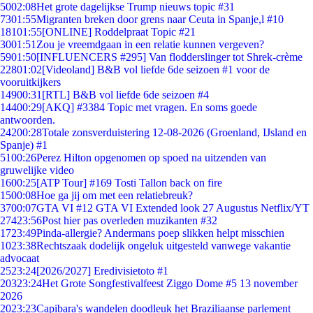
50
02:08
Het grote dagelijkse Trump nieuws topic #31
73
01:55
Migranten breken door grens naar Ceuta in Spanje,l #10
181
01:55
[ONLINE] Roddelpraat Topic #21
30
01:51
Zou je vreemdgaan in een relatie kunnen vergeven?
59
01:50
[INFLUENCERS #295] Van flodderslinger tot Shrek-crème
228
01:02
[Videoland] B&B vol liefde 6de seizoen #1 voor de
vooruitkijkers
149
00:31
[RTL] B&B vol liefde 6de seizoen #4
144
00:29
[AKQ] #3384 Topic met vragen. En soms goede
antwoorden.
242
00:28
Totale zonsverduistering 12-08-2026 (Groenland, IJsland en
Spanje) #1
51
00:26
Perez Hilton opgenomen op spoed na uitzenden van
gruwelijke video
16
00:25
[ATP Tour] #169 Tosti Tallon back on fire
15
00:08
Hoe ga jij om met een relatiebreuk?
37
00:07
GTA VI #12 GTA VI Extended look 27 Augustus Netflix/YT
274
23:56
Post hier pas overleden muzikanten #32
17
23:49
Pinda-allergie? Andermans poep slikken helpt misschien
10
23:38
Rechtszaak dodelijk ongeluk uitgesteld vanwege vakantie
advocaat
25
23:24
[2026/2027] Eredivisietoto #1
203
23:24
Het Grote Songfestivalfeest Ziggo Dome #5 13 november
2026
20
23:23
Capibara's wandelen doodleuk het Braziliaanse parlement