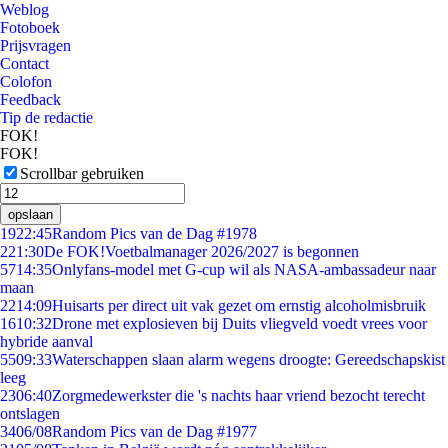
Weblog
Fotoboek
Prijsvragen
Contact
Colofon
Feedback
Tip de redactie
FOK!
FOK!
Scrollbar gebruiken
opslaan
19
22:45
Random Pics van de Dag #1978
2
21:30
De FOK!Voetbalmanager 2026/2027 is begonnen
57
14:35
Onlyfans-model met G-cup wil als NASA-ambassadeur naar
maan
22
14:09
Huisarts per direct uit vak gezet om ernstig alcoholmisbruik
16
10:32
Drone met explosieven bij Duits vliegveld voedt vrees voor
hybride aanval
55
09:33
Waterschappen slaan alarm wegens droogte: Gereedschapskist
leeg
23
06:40
Zorgmedewerkster die 's nachts haar vriend bezocht terecht
ontslagen
34
06/08
Random Pics van de Dag #1977