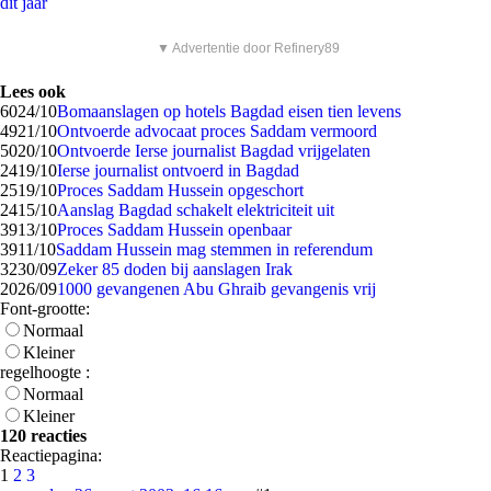
dit jaar
▼ Advertentie door Refinery89
Lees ook
60
24/10
Bomaanslagen op hotels Bagdad eisen tien levens
49
21/10
Ontvoerde advocaat proces Saddam vermoord
50
20/10
Ontvoerde Ierse journalist Bagdad vrijgelaten
24
19/10
Ierse journalist ontvoerd in Bagdad
25
19/10
Proces Saddam Hussein opgeschort
24
15/10
Aanslag Bagdad schakelt elektriciteit uit
39
13/10
Proces Saddam Hussein openbaar
39
11/10
Saddam Hussein mag stemmen in referendum
32
30/09
Zeker 85 doden bij aanslagen Irak
20
26/09
1000 gevangenen Abu Ghraib gevangenis vrij
Font-grootte:
Normaal
Kleiner
regelhoogte :
Normaal
Kleiner
120 reacties
Reactiepagina:
1
2
3