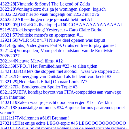
43
22:28
[Nintendo & Sony] The Legend of Zelda
38
22:28
Woningtekort: dus ga je woningen slopen, logisch
180
22:22
Post hier zo vaak mogelijk om 22:22 uur #76
246
22:12
Afbeeldingen die je gemaakt hebt met AI
216
22:05
[UEL/ECL live topic] #160 GOAAAAAAAAAAAAAL
5
21:58
[Boekbespreking] Yesteryear - Caro Claire Burke
193
21:57
Politieke meme's en spotprenten #11
129
21:50
[WLR SC #417] Nieuw deel openen was kaputt
8
21:45
[gratis] Videogames Part 9: Gratis en free-to-play games!
32
21:45
[Voorspellen] Voorspel de eindstand van de Eredivisie
2026/2027
20
21:44
Nieuwe Marvel films. #12
99
21:39
[NPO1] Het Familiediner #23 - te allen tijden
134
21:33
FOK!ers die stoppen met alcohol - waar we stoppen #21
65
21:32
De neergang van Duitsland als lichtend voorbeeld #3
123
21:29
[Nederlands Elftal] Op naar Louis IV?
69
21:27
De Bondgenoten Spoiler Topic #3
83
21:25
UEFA kondigt boycot van FIFA-competities aan vanwege
plan Infantino
140
21:19
Zaken waar je je echt dood aan ergert #17 - Werklui
68
21:18
Spaanstalige nummers #34 A que calor nos pasaremos por el
verano?
111
21:17
[Wielrennen #616] Brennan!
270
21:15
Het enige echte LEGO-topic #45 LEGOOOOOOOOOOO
169
21:13
Wat is op dit moment volgens jou de meest irritante reclame?