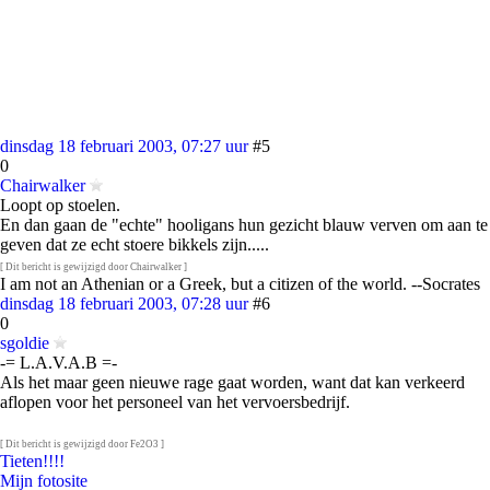
dinsdag 18 februari 2003, 07:27 uur
#5
0
Chairwalker
Loopt op stoelen.
En dan gaan de "echte" hooligans hun gezicht blauw verven om aan te
geven dat ze echt stoere bikkels zijn.....
[ Dit bericht is gewijzigd door Chairwalker ]
I am not an Athenian or a Greek, but a citizen of the world. --Socrates
dinsdag 18 februari 2003, 07:28 uur
#6
0
sgoldie
-= L.A.V.A.B =-
Als het maar geen nieuwe rage gaat worden, want dat kan verkeerd
aflopen voor het personeel van het vervoersbedrijf.
[ Dit bericht is gewijzigd door Fe2O3 ]
Tieten!!!!
Mijn fotosite