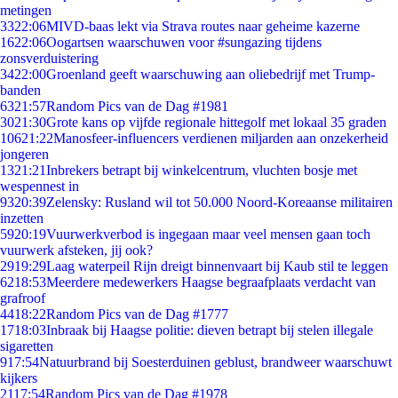
metingen
33
22:06
MIVD-baas lekt via Strava routes naar geheime kazerne
16
22:06
Oogartsen waarschuwen voor #sungazing tijdens
zonsverduistering
34
22:00
Groenland geeft waarschuwing aan oliebedrijf met Trump-
banden
63
21:57
Random Pics van de Dag #1981
30
21:30
Grote kans op vijfde regionale hittegolf met lokaal 35 graden
106
21:22
Manosfeer-influencers verdienen miljarden aan onzekerheid
jongeren
13
21:21
Inbrekers betrapt bij winkelcentrum, vluchten bosje met
wespennest in
93
20:39
Zelensky: Rusland wil tot 50.000 Noord-Koreaanse militairen
inzetten
59
20:19
Vuurwerkverbod is ingegaan maar veel mensen gaan toch
vuurwerk afsteken, jij ook?
29
19:29
Laag waterpeil Rijn dreigt binnenvaart bij Kaub stil te leggen
62
18:53
Meerdere medewerkers Haagse begraafplaats verdacht van
grafroof
44
18:22
Random Pics van de Dag #1777
17
18:03
Inbraak bij Haagse politie: dieven betrapt bij stelen illegale
sigaretten
9
17:54
Natuurbrand bij Soesterduinen geblust, brandweer waarschuwt
kijkers
21
17:54
Random Pics van de Dag #1978