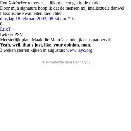
Een
X-Marker
remover......lijkt me een gat in de markt.
Door mijn signature hoop ik dat de mensen mij intellectuele danwel
filosofische kwaliteiten toedichten.
dinsdag 18 februari 2003, 08:34 uur
#16
0
ErikT
Lekker PSV!
Meesterlijk plan. Maak die Metro\'s eindelijk eens paupervrij.
Yeah, well, that's just, like, your opinion, man.
3 weken sterren kijken in augustus:
www.iayc.org
▼ Advertentie door Refinery89