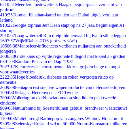
62
10:51
Meerdere medewerkers Haagse begraafplaats verdacht van
grafroof
4
10:35
Topman Kinahan-kartel na tien jaar Dubai uitgeleverd aan
Ierland
9
10:22
Google-topman Jeff Dean stapt op na 27 jaar, begint eigen AI-
start-up
29
10:07
Laag waterpeil Rijn dreigt binnenvaart bij Kaub stil te leggen
16
07:57
VrijMiBabes #316 (not very sfw!)
106
06:38
Manosfeer-influencers verdienen miljarden aan onzekerheid
jongeren
30
06:30
Grote kans op vijfde regionale hittegolf met lokaal 35 graden
63
01:03
Random Pics van de Dag #1981
30
23:17
Kleurrecessie: consumenten kiezen grijs en beige uit angst
voor waardeverlies
22
22:35
Hoge bloeddruk, diabetes en roken vergroten risico op
dementie
26
09/08
Pentagon eist snellere wapenproductie van defensiebedrijven
1
09/08
Uitslag sc Heerenveen - FC Twente
2
09/08
Vollering breekt Niewiadoma op slotklim en pakt tweede
eindzege
9
09/08
Natuurbrand bij Soesterduinen geblust, brandweer waarschuwt
kijkers
11
09/08
Mattel brengt Barbiepop van zangeres Whitney Houston uit
93
09/08
Zelensky: Rusland wil tot 50.000 Noord-Koreaanse militairen
inzetten