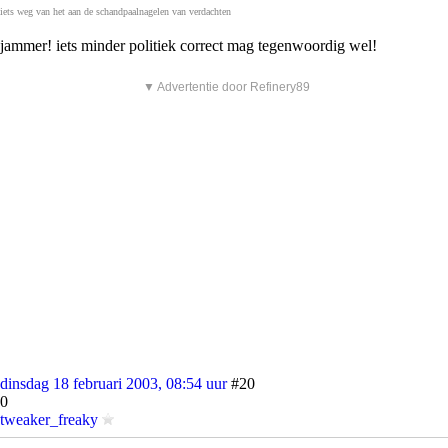
iets weg van het aan de schandpaalnagelen van verdachten
jammer! iets minder politiek correct mag tegenwoordig wel!
▼ Advertentie door Refinery89
dinsdag 18 februari 2003, 08:54 uur
#20
0
tweaker_freaky