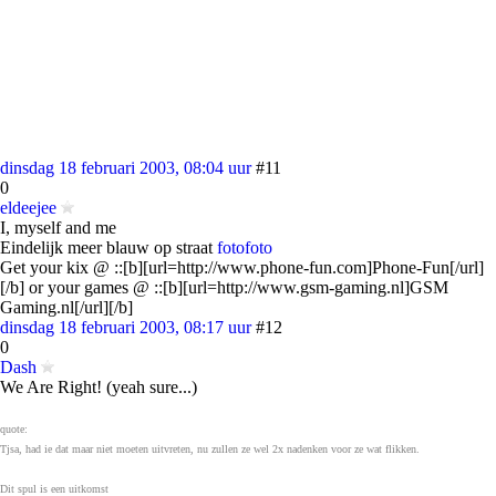
dinsdag 18 februari 2003, 08:04 uur
#11
0
eldeejee
I, myself and me
Eindelijk meer blauw op straat
foto
foto
Get your kix @ ::[b][url=http://www.phone-fun.com]Phone-Fun[/url]
[/b] or your games @ ::[b][url=http://www.gsm-gaming.nl]GSM
Gaming.nl[/url][/b]
dinsdag 18 februari 2003, 08:17 uur
#12
0
Dash
We Are Right! (yeah sure...)
quote:
Tjsa, had ie dat maar niet moeten uitvreten, nu zullen ze wel 2x nadenken voor ze wat flikken.
Dit spul is een uitkomst