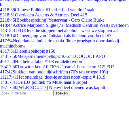
b
47
18:58
Chinese Politiek #1 - Het Pad van de Draak
93
18:51
Overleden Acteurs & Actrices Deel #15
22
18:45
[Boekbespreking] Yesteryear - Caro Claire Burke
4
18:44
Actrice Marjolein Sligte (71, Medisch Centrum West) overleden
143
18:31
FOK!ers die stoppen met alcohol - waar we stoppen #21
77
18:14
De neergang van Duitsland als lichtend voorbeeld #3
4
17:54
Nederlandse industrie maakt flinke groeispurt door dankzij
machinebouw
43
17:51
Dierenlepeltopic #150
143
17:50
Meisjesnamenlepeltopic #367 LOOOOL LAPO
49
17:50
Het hele alfabet #108 en 4letterwoord
194
17:50
Touwtrekken 2.0 #636 - Team 1 beste team *G* *O*
4
17:42
Stukken van oude tijdschriften (70's t/m vroege 10's)
112
17:41
Het oneindige 'doet-ie anders nooit'-topic # 1819
148
17:41
De EU-politiek #6 Musk naar Europa!
197
17:40
[WLR SC #417] Nieuw deel openen was kaputt