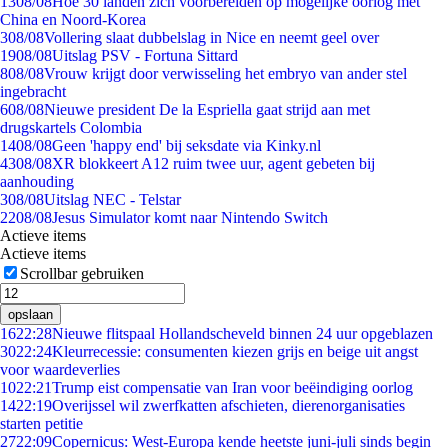
13
08/08
Hoe 30 landen zich voorbereiden op mogelijke oorlog met
China en Noord-Korea
3
08/08
Vollering slaat dubbelslag in Nice en neemt geel over
19
08/08
Uitslag PSV - Fortuna Sittard
8
08/08
Vrouw krijgt door verwisseling het embryo van ander stel
ingebracht
6
08/08
Nieuwe president De la Espriella gaat strijd aan met
drugskartels Colombia
14
08/08
Geen 'happy end' bij seksdate via Kinky.nl
43
08/08
XR blokkeert A12 ruim twee uur, agent gebeten bij
aanhouding
3
08/08
Uitslag NEC - Telstar
22
08/08
Jesus Simulator komt naar Nintendo Switch
Actieve items
Actieve items
Scrollbar gebruiken
opslaan
16
22:28
Nieuwe flitspaal Hollandscheveld binnen 24 uur opgeblazen
30
22:24
Kleurrecessie: consumenten kiezen grijs en beige uit angst
voor waardeverlies
10
22:21
Trump eist compensatie van Iran voor beëindiging oorlog
14
22:19
Overijssel wil zwerfkatten afschieten, dierenorganisaties
starten petitie
27
22:09
Copernicus: West-Europa kende heetste juni-juli sinds begin