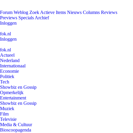
Forum
Weblog
Zoek
Actieve Items
Nieuws
Columns
Reviews
Previews
Specials
Archief
Inloggen
fok.nl
Inloggen
fok.nl
Actueel
Nederland
Internationaal
Economie
Politiek
Tech
Showbiz en Gossip
Opmerkelijk
Entertainment
Showbiz en Gossip
Muziek
Film
Televisie
Media & Cultuur
Bioscoopagenda