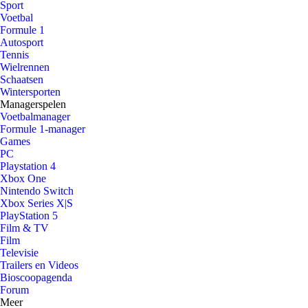
Sport
Voetbal
Formule 1
Autosport
Tennis
Wielrennen
Schaatsen
Wintersporten
Managerspelen
Voetbalmanager
Formule 1-manager
Games
PC
Playstation 4
Xbox One
Nintendo Switch
Xbox Series X|S
PlayStation 5
Film & TV
Film
Televisie
Trailers en Videos
Bioscoopagenda
Forum
Meer