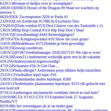
62
20:13
Bestaan er liedjes over je woonplaats?
200
20:10
[HBO] House of the Dragon #9 Waar we wachten op
seizoen 3.
66
20:05
EK Zwemsporten 2026 te Parijs #1
23
20:03
[Live Eredivisie #1788] In Excelsiors Deo
276
20:01
[Duits voetbal #53] Drei Glatzen von der Tankstelle (-1)
136
19:58
Hip Hop Central #114 Hip Hop Don´t Stop!
53
19:55
[Crowdfunding] #443 Rentestijgingen?
287
19:47
De Kringloopwinkel #16 Show me your gems!
118
19:38
[Modelbouw #17] Dotteke,je bent geweldig!
62
19:35
Eeuwig voortleven
128
19:32
[FOK!Voetbalmanager 2026/2027] #1 We zijn er weer
42
19:28
Zoon(11) onderneemt werkelijk geen reet in de vakantie
4
19:25
Scholensysteem tegenwoordig?
47
19:24
Schaatsen #34: It Giet Oan…
29
19:15
Pinda-allergie? Andermans poep slikken helpt misschien
252
19:12
Voetballers lepel topic #16
138
19:11
Buitenlandse steden lepeltopic #268
241
19:11
Nederlandse plaatsnamen lepeltopic #213 elk gehucht met
een bord telt
97
19:11
Aanbrengen mechanische ventilatie zinvol in oud huis?
110
19:08
GTA VI #12 GTA VI Extended look 27 Augustus
Netflix/YT
60
19:08
Is het vreemdgaan als je op tinder gaat
90
19:07
Boerenproblematiekverzameltopic #8 - Schrappen, vertragen,