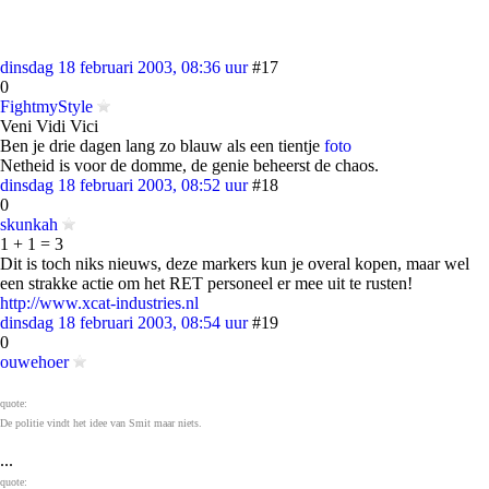
dinsdag 18 februari 2003, 08:36 uur
#17
0
FightmyStyle
Veni Vidi Vici
Ben je drie dagen lang zo blauw als een tientje
foto
Netheid is voor de domme, de genie beheerst de chaos.
dinsdag 18 februari 2003, 08:52 uur
#18
0
skunkah
1 + 1 = 3
Dit is toch niks nieuws, deze markers kun je overal kopen, maar wel
een strakke actie om het RET personeel er mee uit te rusten!
http://www.xcat-industries.nl
dinsdag 18 februari 2003, 08:54 uur
#19
0
ouwehoer
quote:
De politie vindt het idee van Smit maar niets.
...
quote: