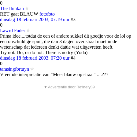
0
TheThinkah
RET gaat BLAUW
foto
foto
dinsdag 18 februari 2003, 07:19 uur
#3
0
Lawrd Fader
Prima idee....totdat de een of andere sukkel dit goedje voor de lol op
een onschuldige spuit, die dan 3 dagen over straat moet in de
wetenschap dat iedereen denkt dattie wat uitgevreten heeft.
Try not. Do, or do not. There is no try (Yoda)
dinsdag 18 februari 2003, 07:20 uur
#4
0
tarasingfortuyn
Vreemde interpretatie van "Meer blauw op straat" ....???
▼ Advertentie door Refinery89