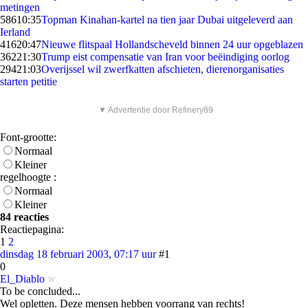
metingen
586
10:35
Topman Kinahan-kartel na tien jaar Dubai uitgeleverd aan
Ierland
416
20:47
Nieuwe flitspaal Hollandscheveld binnen 24 uur opgeblazen
362
21:30
Trump eist compensatie van Iran voor beëindiging oorlog
294
21:03
Overijssel wil zwerfkatten afschieten, dierenorganisaties
starten petitie
▼ Advertentie door Refinery89
Font-grootte:
Normaal
Kleiner
regelhoogte :
Normaal
Kleiner
84 reacties
Reactiepagina:
1
2
dinsdag 18 februari 2003, 07:17 uur
#1
0
El_Diablo
To be concluded...
Wel opletten. Deze mensen hebben voorrang van rechts!