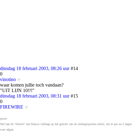
dinsdag 18 februari 2003, 08:26 uur
#14
0
vinotino
waar komen jullie toch vandaan?
"UIT LIJN 10!!!"
dinsdag 18 februari 2003, 08:31 uur
#15
0
FIREWIRE
quote:
Wel laat de \'blerrie\' een blauwe verflaag op het gezicht van de ondergespotene achter, die er pas na 3 dagen
weer afgaat.