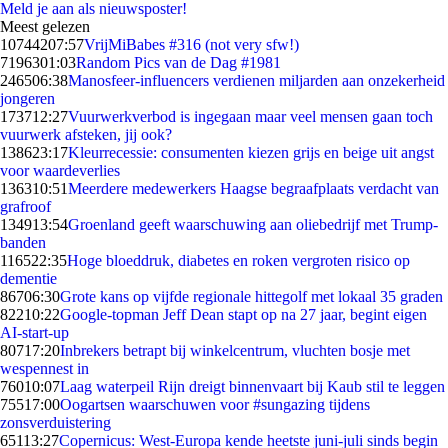
Meld je aan als nieuwsposter!
Meest gelezen
107442
07:57
VrijMiBabes #316 (not very sfw!)
71963
01:03
Random Pics van de Dag #1981
2465
06:38
Manosfeer-influencers verdienen miljarden aan onzekerheid
jongeren
1737
12:27
Vuurwerkverbod is ingegaan maar veel mensen gaan toch
vuurwerk afsteken, jij ook?
1386
23:17
Kleurrecessie: consumenten kiezen grijs en beige uit angst
voor waardeverlies
1363
10:51
Meerdere medewerkers Haagse begraafplaats verdacht van
grafroof
1349
13:54
Groenland geeft waarschuwing aan oliebedrijf met Trump-
banden
1165
22:35
Hoge bloeddruk, diabetes en roken vergroten risico op
dementie
867
06:30
Grote kans op vijfde regionale hittegolf met lokaal 35 graden
822
10:22
Google-topman Jeff Dean stapt op na 27 jaar, begint eigen
AI-start-up
807
17:20
Inbrekers betrapt bij winkelcentrum, vluchten bosje met
wespennest in
760
10:07
Laag waterpeil Rijn dreigt binnenvaart bij Kaub stil te leggen
755
17:00
Oogartsen waarschuwen voor #sungazing tijdens
zonsverduistering
651
13:27
Copernicus: West-Europa kende heetste juni-juli sinds begin