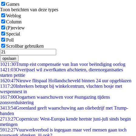
Games
Toon berichten van deze types
Weblog
Column
(P)review
Special
Poll
Scrollbar gebruiken
opslaan
10
21:30
Trump eist compensatie van Iran voor beëindiging oorlog
14
21:03
Overijssel wil zwerfkatten afschieten, dierenorganisaties
starten petitie
16
20:47
Nieuwe flitspaal Hollandscheveld binnen 24 uur opgeblazen
13
17:20
Inbrekers betrapt bij winkelcentrum, vluchten bosje met
wespennest in
16
17:00
Oogartsen waarschuwen voor #sungazing tijdens
zonsverduistering
34
13:54
Groenland geeft waarschuwing aan oliebedrijf met Trump-
banden
27
13:27
Copernicus: West-Europa kende heetste juni-juli sinds begin
metingen
59
12:27
Vuurwerkverbod is ingegaan maar veel mensen gaan toch
vuurwerk afsteken, jij ook?