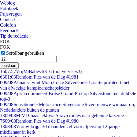
Weblog
Fotoboek
Prijsvragen
Contact
Colofon
Feedback
Tip de redactie
FOK!
FOK!
Scrollbar gebruiken
opslaan
16
07:57
VrijMiBabes #316 (not very sfw!)
63
01:03
Random Pics van de Dag #1981
0
09/08
Almansa wint Moto3-race Silverstone, Uriarte profiteert niet
van afwezige kampioenschapsleider
0
09/08
Aprilia domineert Britse Grand Prix op Silverstone met dubbele
top-3
0
09/08
Sensationele Moto2-race Silverstone levert nieuwe winnaar op,
Nederlanders buiten de punten
33
09/08
MIVD-baas lekt via Strava routes naar geheime kazerne
76
09/08
Random Pics van de Dag #1980
13
08/08
Vrouw krijgt 30 maanden cel voor afpersing 12-jarige
misdienaar in kerk