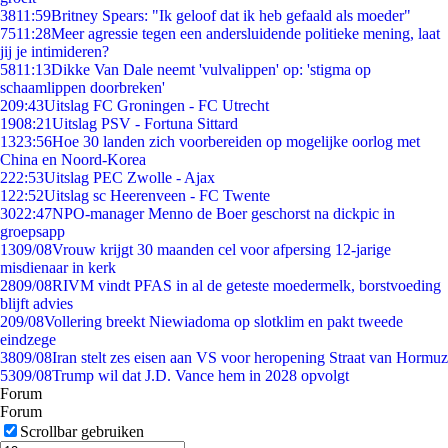
38
11:59
Britney Spears: "Ik geloof dat ik heb gefaald als moeder"
75
11:28
Meer agressie tegen een andersluidende politieke mening, laat
jij je intimideren?
58
11:13
Dikke Van Dale neemt 'vulvalippen' op: 'stigma op
schaamlippen doorbreken'
2
09:43
Uitslag FC Groningen - FC Utrecht
19
08:21
Uitslag PSV - Fortuna Sittard
13
23:56
Hoe 30 landen zich voorbereiden op mogelijke oorlog met
China en Noord-Korea
2
22:53
Uitslag PEC Zwolle - Ajax
1
22:52
Uitslag sc Heerenveen - FC Twente
30
22:47
NPO-manager Menno de Boer geschorst na dickpic in
groepsapp
13
09/08
Vrouw krijgt 30 maanden cel voor afpersing 12-jarige
misdienaar in kerk
28
09/08
RIVM vindt PFAS in al de geteste moedermelk, borstvoeding
blijft advies
2
09/08
Vollering breekt Niewiadoma op slotklim en pakt tweede
eindzege
38
09/08
Iran stelt zes eisen aan VS voor heropening Straat van Hormuz
53
09/08
Trump wil dat J.D. Vance hem in 2028 opvolgt
Forum
Forum
Scrollbar gebruiken