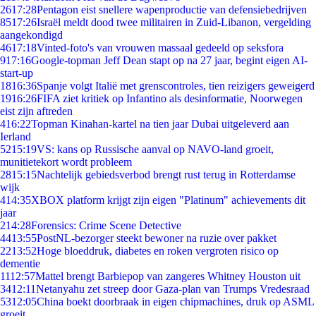
26
17:28
Pentagon eist snellere wapenproductie van defensiebedrijven
85
17:26
Israël meldt dood twee militairen in Zuid-Libanon, vergelding
aangekondigd
46
17:18
Vinted-foto's van vrouwen massaal gedeeld op seksfora
9
17:16
Google-topman Jeff Dean stapt op na 27 jaar, begint eigen AI-
start-up
18
16:36
Spanje volgt Italië met grenscontroles, tien reizigers geweigerd
19
16:26
FIFA ziet kritiek op Infantino als desinformatie, Noorwegen
eist zijn aftreden
4
16:22
Topman Kinahan-kartel na tien jaar Dubai uitgeleverd aan
Ierland
52
15:19
VS: kans op Russische aanval op NAVO-land groeit,
munitietekort wordt probleem
28
15:15
Nachtelijk gebiedsverbod brengt rust terug in Rotterdamse
wijk
4
14:35
XBOX platform krijgt zijn eigen "Platinum" achievements dit
jaar
2
14:28
Forensics: Crime Scene Detective
44
13:55
PostNL-bezorger steekt bewoner na ruzie over pakket
22
13:52
Hoge bloeddruk, diabetes en roken vergroten risico op
dementie
11
12:57
Mattel brengt Barbiepop van zangeres Whitney Houston uit
34
12:11
Netanyahu zet streep door Gaza-plan van Trumps Vredesraad
53
12:05
China boekt doorbraak in eigen chipmachines, druk op ASML
groeit