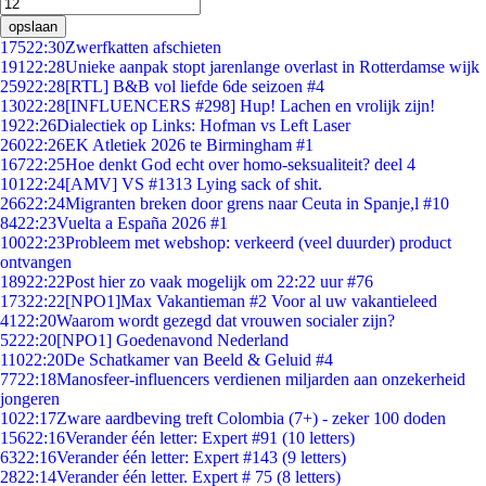
opslaan
175
22:30
Zwerfkatten afschieten
191
22:28
Unieke aanpak stopt jarenlange overlast in Rotterdamse wijk
259
22:28
[RTL] B&B vol liefde 6de seizoen #4
130
22:28
[INFLUENCERS #298] Hup! Lachen en vrolijk zijn!
19
22:26
Dialectiek op Links: Hofman vs Left Laser
260
22:26
EK Atletiek 2026 te Birmingham #1
167
22:25
Hoe denkt God echt over homo-seksualiteit? deel 4
101
22:24
[AMV] VS #1313 Lying sack of shit.
266
22:24
Migranten breken door grens naar Ceuta in Spanje,l #10
84
22:23
Vuelta a España 2026 #1
100
22:23
Probleem met webshop: verkeerd (veel duurder) product
ontvangen
189
22:22
Post hier zo vaak mogelijk om 22:22 uur #76
173
22:22
[NPO1]Max Vakantieman #2 Voor al uw vakantieleed
41
22:20
Waarom wordt gezegd dat vrouwen socialer zijn?
52
22:20
[NPO1] Goedenavond Nederland
110
22:20
De Schatkamer van Beeld & Geluid #4
77
22:18
Manosfeer-influencers verdienen miljarden aan onzekerheid
jongeren
10
22:17
Zware aardbeving treft Colombia (7+) - zeker 100 doden
156
22:16
Verander één letter: Expert #91 (10 letters)
63
22:16
Verander één letter: Expert #143 (9 letters)
28
22:14
Verander één letter. Expert # 75 (8 letters)