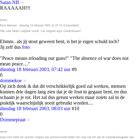
Satan.NB
RAAAAAH!!!
quote:
Door Herman - dinsdag 18 februari 2003 @ 07:31 (Unmodded)
Wat weer lekker vergeten wordt: wie vergoed mijn contactlenzen?
Ehmm.. als jij stout geweest bent, is het je eigen schuld toch?
Jij zelf dus
foto
"Peace means reloading our guns!" "The absence of war does not
mean peace...."
dinsdag 18 februari 2003, 07:42 uur
#9
0
dommekoe
Op zich denk ik dat dit verschrikkelijk goed zal werken, mensen
kunnen drie dagen lang zien dat je de fout in gegaan bent, en dus
schaam je je rot. Het zal dus gerust werken maar zoiets zal in de
praktijk waarschijnlijk nooit gebruikt worden....
dinsdag 18 februari 2003, 08:03 uur
#10
0
Dommepraat
quote:
maar toch heeft het spuiten volgens een politiewoordvoerder iets weg van het aan de schandpaalnagelen van