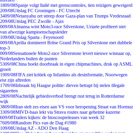
18
09/08
Spanje volgt Italië met grenscontroles, tien reizigers geweigerd
2
09/08
Uitslag FC Groningen - FC Utrecht
34
09/08
Netanyahu zet streep door Gaza-plan van Trumps Vredesraad
2
09/08
Uitslag PEC Zwolle - Ajax
0
09/08
Almansa wint Moto3-race Silverstone, Uriarte profiteert niet
van afwezige kampioenschapsleider
1
09/08
Uitslag Sparta - Feyenoord
0
09/08
Aprilia domineert Britse Grand Prix op Silverstone met dubbele
top-3
0
09/08
Sensationele Moto2-race Silverstone levert nieuwe winnaar op,
Nederlanders buiten de punten
53
09/08
China boekt doorbraak in eigen chipmachines, druk op ASML
groeit
19
09/08
FIFA ziet kritiek op Infantino als desinformatie, Noorwegen
eist zijn aftreden
17
09/08
Inbraak bij Haagse politie: dieven betrapt bij stelen illegale
sigaretten
28
09/08
Nachtelijk gebiedsverbod brengt rust terug in Rotterdamse
wijk
38
09/08
Iran stelt zes eisen aan VS voor heropening Straat van Hormuz
33
09/08
MIVD-baas lekt via Strava routes naar geheime kazerne
6
09/08
Trailers kijken: de bioscoopreleases van week 32
76
09/08
Random Pics van de Dag #1980
1
09/08
Uitslag AZ - ADO Den Haag