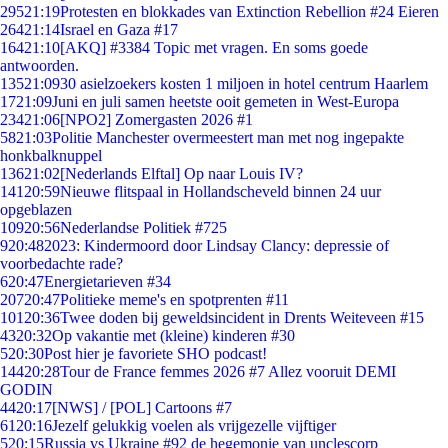
295
21:19
Protesten en blokkades van Extinction Rebellion #24 Eieren
264
21:14
Israel en Gaza #17
164
21:10
[AKQ] #3384 Topic met vragen. En soms goede
antwoorden.
135
21:09
30 asielzoekers kosten 1 miljoen in hotel centrum Haarlem
17
21:09
Juni en juli samen heetste ooit gemeten in West-Europa
234
21:06
[NPO2] Zomergasten 2026 #1
58
21:03
Politie Manchester overmeestert man met nog ingepakte
honkbalknuppel
136
21:02
[Nederlands Elftal] Op naar Louis IV?
141
20:59
Nieuwe flitspaal in Hollandscheveld binnen 24 uur
opgeblazen
109
20:56
Nederlandse Politiek #725
9
20:48
2023: Kindermoord door Lindsay Clancy: depressie of
voorbedachte rade?
6
20:47
Energietarieven #34
207
20:47
Politieke meme's en spotprenten #11
101
20:36
Twee doden bij geweldsincident in Drents Weiteveen #15
43
20:32
Op vakantie met (kleine) kinderen #30
5
20:30
Post hier je favoriete SHO podcast!
144
20:28
Tour de France femmes 2026 #7 Allez vooruit DEMI
GODIN
44
20:17
[NWS] / [POL] Cartoons #7
61
20:16
Jezelf gelukkig voelen als vrijgezelle vijftiger
5
20:15
Russia vs Ukraine #92 de hegemonie van unclescorp