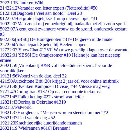
29
22:13
Natuur en Wild
214
22:12
Verander een letter expert (7lettereditie) #50
51
22:10
[Dagboek] Veel aan hoofd - Deel 28
91
22:07
Het grote dagelijkse Trump nieuws topic #31
109
22:07
Man zoekt mij en bedreigt mij, nadat ik met zijn zoon sprak
50
22:07
Agent gooit zwangere vrouw op de grond, onderzoek gestart
#3
90
22:06
[SBS6] De Bondgenoten #319 De gieren in de finale
25
22:04
Attractiepark Spelen bij Beelen is open
127
22:03
[ShowChat #1259] Waar we gezellig klagen over de warmte
198
22:01
[SBS6] De Oranjezomer #10 Helene je kan het niet stop
ermee
269
21:59
[Videoland] B&B vol liefde 6de seizoen #1 voor de
vooruitkijkers
191
21:56
Woord van de dag, deel 32
4
21:50
Autochtone Brit (20) krijgt 2 jaar cel voor online misbruik
201
21:48
[Keuken Kampioen Divisie] #44 Vitesse mag weg
57
21:47
Oorlog Iran #137 Op naar een mooie toekomst
167
21:45
Haiku ketting #27 - strooi wat liefde
128
21:43
Oorlog in Oekraïne #1319
90
21:37
Palworld
103
21:37
Hoogleraar: "Mensen worden steeds dommer" #2
265
21:33
Lied van de dag #52
19
21:23
Krachtige rijke autorijdende mannen
260
21:19
[Wielrennen #616] Brennan!