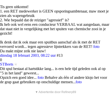
Tis geen uitkomst!
1. een RET medewerker is GEEN opsporingsambtenaar, maw moet je
zien als wapengebruik
2. Wie bepaald dat de reiziger "agressief" is?
Ik heb ook wel eens een conducteur VERBAAL wat aangedaan, maar
dat staat niet in vergelijking met het spuiten van chemische zooi in je
gezicht!
Ik denk dat ik ook maar een spuitbus aanschaf als ik met de RET
vervoerd wordt... tegen agressieve lijntrekkers van de RET!
foto
Da makt mijne zeik nie lauw!
dinsdag 18 februari 2003, 08:22 uur
#13
0
STBeets
Dit spul bestaat al hartstikke lang... is een hele tijd geleden ook al op
"5 in het land" geweest...
Opzich een goed idee...
foto
Behalve als één of andere klojo het voor
de grap gaat gebruiken op onschuldige mensen...
foto
▼ Advertentie door Refinery89