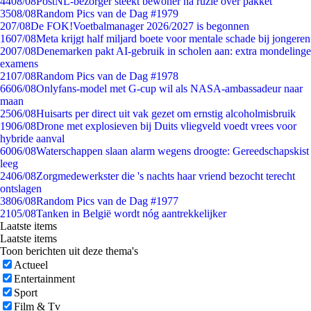
44
08/08
PostNL-bezorger steekt bewoner na ruzie over pakket
35
08/08
Random Pics van de Dag #1979
2
07/08
De FOK!Voetbalmanager 2026/2027 is begonnen
16
07/08
Meta krijgt half miljard boete voor mentale schade bij jongeren
20
07/08
Denemarken pakt AI-gebruik in scholen aan: extra mondelinge
examens
21
07/08
Random Pics van de Dag #1978
66
06/08
Onlyfans-model met G-cup wil als NASA-ambassadeur naar
maan
25
06/08
Huisarts per direct uit vak gezet om ernstig alcoholmisbruik
19
06/08
Drone met explosieven bij Duits vliegveld voedt vrees voor
hybride aanval
60
06/08
Waterschappen slaan alarm wegens droogte: Gereedschapskist
leeg
24
06/08
Zorgmedewerkster die 's nachts haar vriend bezocht terecht
ontslagen
38
06/08
Random Pics van de Dag #1977
21
05/08
Tanken in België wordt nóg aantrekkelijker
Laatste items
Laatste items
Toon berichten uit deze thema's
Actueel
Entertainment
Sport
Film & Tv