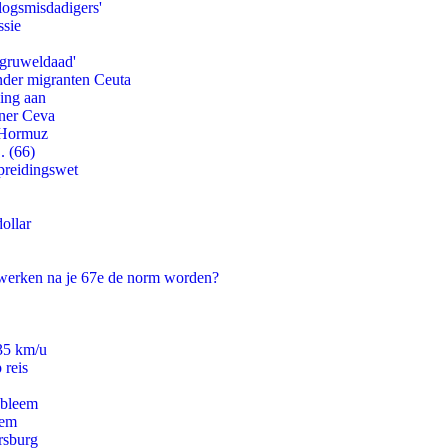
logsmisdadigers'
ssie
'gruweldaad'
onder migranten Ceuta
ling aan
tner Ceva
n Hormuz
. (66)
preidingswet
ollar
 werken na je 67e de norm worden?
235 km/u
 reis
obleem
eem
rsburg