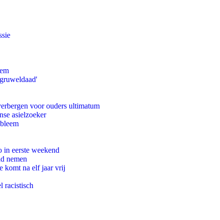
ssie
eem
'gruweldaad'
 verbergen voor ouders ultimatum
nse asielzoeker
obleem
o in eerste weekend
eid nemen
komt na elf jaar vrij
 racistisch