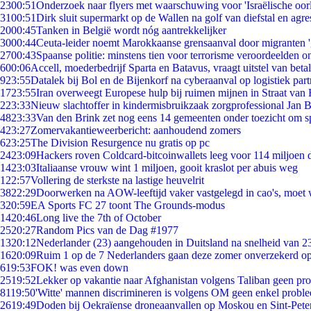
23
00:51
Onderzoek naar flyers met waarschuwing voor 'Israëlische oor
31
00:51
Dirk sluit supermarkt op de Wallen na golf van diefstal en agre
20
00:45
Tanken in België wordt nóg aantrekkelijker
30
00:44
Ceuta-leider noemt Marokkaanse grensaanval door migranten 
27
00:43
Spaanse politie: minstens tien voor terrorisme veroordeelden 
6
00:06
Accell, moederbedrijf Sparta en Batavus, vraagt uitstel van beta
9
23:55
Datalek bij Bol en de Bijenkorf na cyberaanval op logistiek par
17
23:55
Iran overweegt Europese hulp bij ruimen mijnen in Straat va
2
23:33
Nieuw slachtoffer in kindermisbruikzaak zorgprofessional Jan B
48
23:33
Van den Brink zet nog eens 14 gemeenten onder toezicht om s
4
23:27
Zomervakantieweerbericht: aanhoudend zomers
6
23:25
The Division Resurgence nu gratis op pc
24
23:09
Hackers roven Coldcard-bitcoinwallets leeg voor 114 miljoen d
14
23:03
Italiaanse vrouw wint 1 miljoen, gooit kraslot per abuis weg
1
22:57
Vollering de sterkste na lastige heuvelrit
38
22:29
Doorwerken na AOW-leeftijd vaker vastgelegd in cao's, moet
3
20:59
EA Sports FC 27 toont The Grounds-modus
14
20:46
Long live the 7th of October
25
20:27
Random Pics van de Dag #1977
13
20:12
Nederlander (23) aangehouden in Duitsland na snelheid van 
16
20:09
Ruim 1 op de 7 Nederlanders gaan deze zomer onverzekerd op
6
19:53
FOK! was even down
25
19:52
Lekker op vakantie naar Afghanistan volgens Taliban geen pr
81
19:50
'Witte' mannen discrimineren is volgens OM geen enkel probl
26
19:49
Doden bij Oekraïense droneaanvallen op Moskou en Sint-Pete