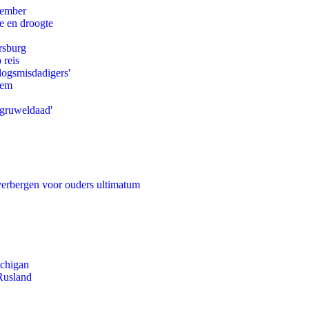
tember
e en droogte
rsburg
 reis
logsmisdadigers'
eem
'gruweldaad'
 verbergen voor ouders ultimatum
ichigan
Rusland