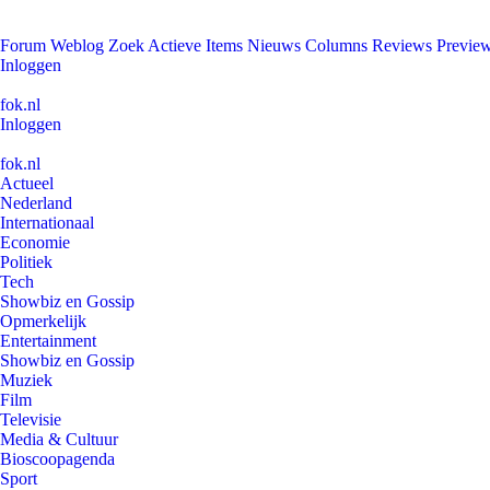
Forum
Weblog
Zoek
Actieve Items
Nieuws
Columns
Reviews
Previe
Inloggen
fok.nl
Inloggen
fok.nl
Actueel
Nederland
Internationaal
Economie
Politiek
Tech
Showbiz en Gossip
Opmerkelijk
Entertainment
Showbiz en Gossip
Muziek
Film
Televisie
Media & Cultuur
Bioscoopagenda
Sport