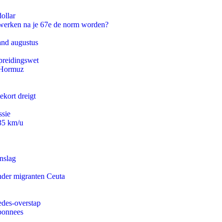
ollar
 werken na je 67e de norm worden?
and augustus
preidingswet
n Hormuz
ekort dreigt
ssie
235 km/u
nslag
onder migranten Ceuta
edes-overstap
abonnees