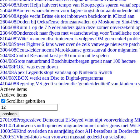
32
04/08
Albert Heijn halveert tempo van Koopzegels sparen vanaf sep
55
04/08
Boeren waarschuwen voor lagere oogst door aanhoudende hitt
20
04/08
Apple vecht Britse eis tot inbouwen backdoor in iCloud aan
26
04/08
Doden bij Oekraïense droneaanvallen op Moskou en Sint-Pete
16
04/08
Ruim 1 op de 7 Nederlanders gaan deze zomer onverzekerd op
23
04/08
Onderzoek naar flyers met waarschuwing voor 'Israëlische oor
81
04/08
'Witte' mannen discrimineren is volgens OM geen enkel probl
5
04/08
Street Fighter 6-fans weer over de zeik vanwege nieuwste patch
30
04/08
Ceuta-leider noemt Marokkaanse grensaanval door migranten 
5
04/08
Control Resonant kost je 30 uur om uit te spelen
6
04/08
Grote natuurbrand Boschhuizerbergen groeit naar 100 hectare
6
04/08
FOK! was even down
2
04/08
Apex Legends stopt vandaag op Nintendo Switch
6
04/08
XBOX werkt aan Disc to Digital-programma
41
04/08
Regering VS geeft scholen die 'genderidentiteit' van kinderen
Actieve items
Actieve items
Scrollbar gebruiken
opslaan
27
01:08
Progressieve Democraat El-Sayed wint nipt voorverkiezing M
8
01:02
Litouwen vindt opnieuw migrantentunnel onder grens met Wit-
10
00:59
Kind overleden na aanrijding door AH-bestelbus in Dordrecht
32
00:51
Vinted-foto's van vrouwen massaal gedeeld op seksfora