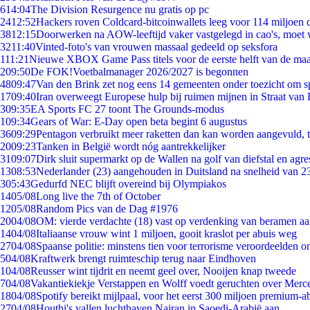
6
14:04
The Division Resurgence nu gratis op pc
24
12:52
Hackers roven Coldcard-bitcoinwallets leeg voor 114 miljoen d
38
12:15
Doorwerken na AOW-leeftijd vaker vastgelegd in cao's, moet
32
11:40
Vinted-foto's van vrouwen massaal gedeeld op seksfora
1
11:21
Nieuwe XBOX Game Pass titels voor de eerste helft van de ma
2
09:50
De FOK!Voetbalmanager 2026/2027 is begonnen
48
09:47
Van den Brink zet nog eens 14 gemeenten onder toezicht om s
17
09:40
Iran overweegt Europese hulp bij ruimen mijnen in Straat va
3
09:35
EA Sports FC 27 toont The Grounds-modus
1
09:34
Gears of War: E-Day open beta begint 6 augustus
36
09:29
Pentagon verbruikt meer raketten dan kan worden aangevuld, t
20
09:23
Tanken in België wordt nóg aantrekkelijker
31
09:07
Dirk sluit supermarkt op de Wallen na golf van diefstal en agre
13
08:53
Nederlander (23) aangehouden in Duitsland na snelheid van 
3
05:43
Gedurfd NEC blijft overeind bij Olympiakos
14
05/08
Long live the 7th of October
12
05/08
Random Pics van de Dag #1976
20
04/08
OM: vierde verdachte (18) vast op verdenking van beramen aa
14
04/08
Italiaanse vrouw wint 1 miljoen, gooit kraslot per abuis weg
27
04/08
Spaanse politie: minstens tien voor terrorisme veroordeelden 
5
04/08
Kraftwerk brengt ruimteschip terug naar Eindhoven
1
04/08
Reusser wint tijdrit en neemt geel over, Nooijen knap tweede
7
04/08
Vakantiekiekje Verstappen en Wolff voedt geruchten over Merc
18
04/08
Spotify bereikt mijlpaal, voor het eerst 300 miljoen premium-
27
04/08
Houthi's vallen luchthaven Najran in Saoedi-Arabië aan