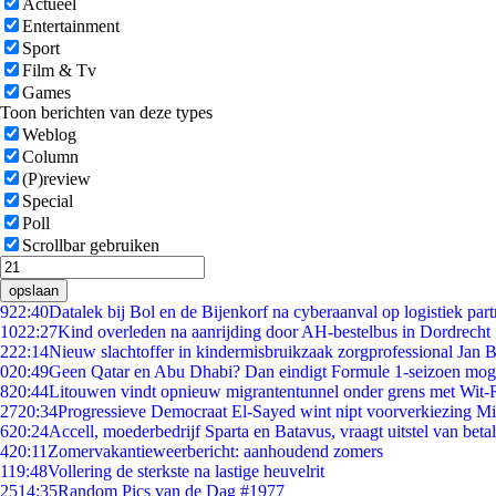
Actueel
Entertainment
Sport
Film & Tv
Games
Toon berichten van deze types
Weblog
Column
(P)review
Special
Poll
Scrollbar gebruiken
opslaan
9
22:40
Datalek bij Bol en de Bijenkorf na cyberaanval op logistiek par
10
22:27
Kind overleden na aanrijding door AH-bestelbus in Dordrecht
2
22:14
Nieuw slachtoffer in kindermisbruikzaak zorgprofessional Jan B
0
20:49
Geen Qatar en Abu Dhabi? Dan eindigt Formule 1-seizoen moge
8
20:44
Litouwen vindt opnieuw migrantentunnel onder grens met Wit-
27
20:34
Progressieve Democraat El-Sayed wint nipt voorverkiezing M
6
20:24
Accell, moederbedrijf Sparta en Batavus, vraagt uitstel van beta
4
20:11
Zomervakantieweerbericht: aanhoudend zomers
1
19:48
Vollering de sterkste na lastige heuvelrit
25
14:35
Random Pics van de Dag #1977