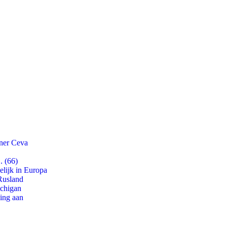
tner Ceva
. (66)
lijk in Europa
Rusland
ichigan
ling aan