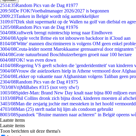
25
14:35
Random Pics van de Dag #1977
2
09:50
De FOK!Voetbalmanager 2026/2027 is begonnen
20
09:23
Tanken in België wordt nóg aantrekkelijker
31
09:07
Dirk sluit supermarkt op de Wallen na golf van diefstal en agre
12
05/08
Random Pics van de Dag #1976
5
04/08
Kraftwerk brengt ruimteschip terug naar Eindhoven
20
04/08
Apple vecht Britse eis tot inbouwen backdoor in iCloud aan
81
04/08
'Witte' mannen discrimineren is volgens OM geen enkel probl
30
04/08
Ceuta-leider noemt Marokkaanse grensaanval door migranten 
6
04/08
Grote natuurbrand Boschhuizerbergen groeit naar 100 hectare
6
04/08
FOK! was even down
41
04/08
Regering VS geeft scholen die 'genderidentiteit' van kinderen
59
04/08
Vrouw die asielzoekers hielp in Athene vermoord door Afghaa
25
04/08
Lekker op vakantie naar Afghanistan volgens Taliban geen pr
23
04/08
Random Pics van de Dag #1975
7
03/08
VrijMiBabes #315 (not very sfw!)
10
03/08
Spider-Man: Brand New Day knalt naar bijna 800 miljoen eur
11
03/08
Phil Collins dronk zich bijna dood, kinderen moesten al afsch
34
03/08
Man die zesjarig jochie met messteken in het hoofd vermoordde 
47
03/08
Man (25) sterft nadat hij lijm als condoom gebruikt
80
03/08
Spandoek "Bruine mannen naar achteren" in België opeens wèl
Laatste items
Laatste items
Toon berichten uit deze thema's