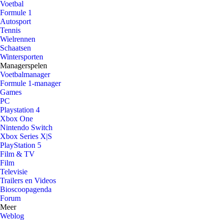
Voetbal
Formule 1
Autosport
Tennis
Wielrennen
Schaatsen
Wintersporten
Managerspelen
Voetbalmanager
Formule 1-manager
Games
PC
Playstation 4
Xbox One
Nintendo Switch
Xbox Series X|S
PlayStation 5
Film & TV
Film
Televisie
Trailers en Videos
Bioscoopagenda
Forum
Meer
Weblog