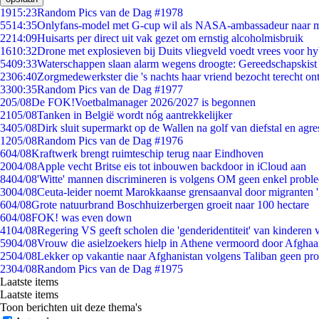
19
15:23
Random Pics van de Dag #1978
55
14:35
Onlyfans-model met G-cup wil als NASA-ambassadeur naar 
22
14:09
Huisarts per direct uit vak gezet om ernstig alcoholmisbruik
16
10:32
Drone met explosieven bij Duits vliegveld voedt vrees voor hy
54
09:33
Waterschappen slaan alarm wegens droogte: Gereedschapskist
23
06:40
Zorgmedewerkster die 's nachts haar vriend bezocht terecht on
33
00:35
Random Pics van de Dag #1977
2
05/08
De FOK!Voetbalmanager 2026/2027 is begonnen
21
05/08
Tanken in België wordt nóg aantrekkelijker
34
05/08
Dirk sluit supermarkt op de Wallen na golf van diefstal en agre
12
05/08
Random Pics van de Dag #1976
6
04/08
Kraftwerk brengt ruimteschip terug naar Eindhoven
20
04/08
Apple vecht Britse eis tot inbouwen backdoor in iCloud aan
84
04/08
'Witte' mannen discrimineren is volgens OM geen enkel probl
30
04/08
Ceuta-leider noemt Marokkaanse grensaanval door migranten 
6
04/08
Grote natuurbrand Boschhuizerbergen groeit naar 100 hectare
6
04/08
FOK! was even down
41
04/08
Regering VS geeft scholen die 'genderidentiteit' van kinderen
59
04/08
Vrouw die asielzoekers hielp in Athene vermoord door Afghaa
25
04/08
Lekker op vakantie naar Afghanistan volgens Taliban geen pr
23
04/08
Random Pics van de Dag #1975
Laatste items
Laatste items
Toon berichten uit deze thema's