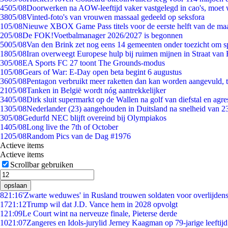
45
05/08
Doorwerken na AOW-leeftijd vaker vastgelegd in cao's, moet
38
05/08
Vinted-foto's van vrouwen massaal gedeeld op seksfora
1
05/08
Nieuwe XBOX Game Pass titels voor de eerste helft van de ma
2
05/08
De FOK!Voetbalmanager 2026/2027 is begonnen
50
05/08
Van den Brink zet nog eens 14 gemeenten onder toezicht om s
18
05/08
Iran overweegt Europese hulp bij ruimen mijnen in Straat va
3
05/08
EA Sports FC 27 toont The Grounds-modus
1
05/08
Gears of War: E-Day open beta begint 6 augustus
36
05/08
Pentagon verbruikt meer raketten dan kan worden aangevuld, t
21
05/08
Tanken in België wordt nóg aantrekkelijker
34
05/08
Dirk sluit supermarkt op de Wallen na golf van diefstal en agre
13
05/08
Nederlander (23) aangehouden in Duitsland na snelheid van 
3
05/08
Gedurfd NEC blijft overeind bij Olympiakos
14
05/08
Long live the 7th of October
12
05/08
Random Pics van de Dag #1976
Actieve items
Actieve items
Scrollbar gebruiken
opslaan
8
21:16
'Zwarte weduwes' in Rusland trouwen soldaten voor overlijdens
17
21:12
Trump wil dat J.D. Vance hem in 2028 opvolgt
1
21:09
Le Court wint na nerveuze finale, Pieterse derde
10
21:07
Zangeres en Idols-jurylid Jerney Kaagman op 79-jarige leeftij