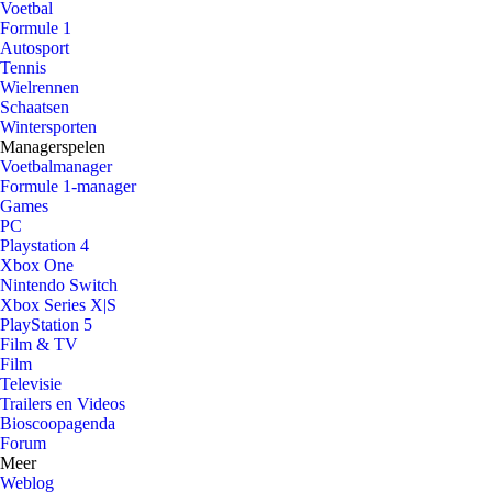
Voetbal
Formule 1
Autosport
Tennis
Wielrennen
Schaatsen
Wintersporten
Managerspelen
Voetbalmanager
Formule 1-manager
Games
PC
Playstation 4
Xbox One
Nintendo Switch
Xbox Series X|S
PlayStation 5
Film & TV
Film
Televisie
Trailers en Videos
Bioscoopagenda
Forum
Meer
Weblog