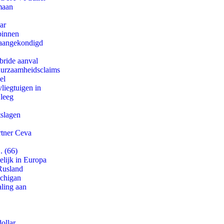
maan
ar
binnen
g aangekondigd
bride aanval
duurzaamheidsclaims
el
iegtuigen in
 leeg
tslagen
rtner Ceva
. (66)
lijk in Europa
Rusland
ichigan
aling aan
ollar