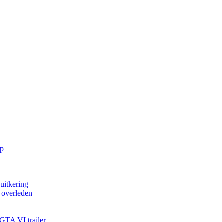
pp
uitkering
d overleden
 GTA VI trailer