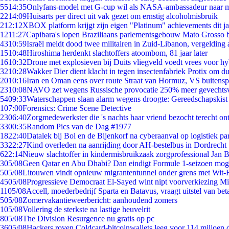
55
14:35
Onlyfans-model met G-cup wil als NASA-ambassadeur naar 
22
14:09
Huisarts per direct uit vak gezet om ernstig alcoholmisbruik
2
12:12
XBOX platform krijgt zijn eigen "Platinum" achievements dit ja
12
11:27
Capibara's lopen Braziliaans parlementsgebouw Mato Grosso 
43
10:59
Israël meldt dood twee militairen in Zuid-Libanon, vergeldin
15
10:48
Hiroshima herdenkt slachtoffers atoombom, 81 jaar later
16
10:32
Drone met explosieven bij Duits vliegveld voedt vrees voor hy
32
10:28
Wakker Dier dient klacht in tegen insectenfabriek Protix om 
20
10:16
Iran en Oman eens over route Straat van Hormuz, VS buitensp
23
10:08
NAVO zet wegens Russische provocatie 250% meer gevechtsvl
54
09:33
Waterschappen slaan alarm wegens droogte: Gereedschapskist
1
07:00
Forensics: Crime Scene Detective
23
06:40
Zorgmedewerkster die 's nachts haar vriend bezocht terecht on
33
00:35
Random Pics van de Dag #1977
18
22:40
Datalek bij Bol en de Bijenkorf na cyberaanval op logistiek pa
33
22:27
Kind overleden na aanrijding door AH-bestelbus in Dordrecht
6
22:14
Nieuw slachtoffer in kindermisbruikzaak zorgprofessional Jan B
3
05/08
Geen Qatar en Abu Dhabi? Dan eindigt Formule 1-seizoen moge
5
05/08
Litouwen vindt opnieuw migrantentunnel onder grens met Wit-
45
05/08
Progressieve Democraat El-Sayed wint nipt voorverkiezing M
11
05/08
Accell, moederbedrijf Sparta en Batavus, vraagt uitstel van bet
5
05/08
Zomervakantieweerbericht: aanhoudend zomers
1
05/08
Vollering de sterkste na lastige heuvelrit
8
05/08
The Division Resurgence nu gratis op pc
36
05/08
Hackers roven Coldcard-bitcoinwallets leeg voor 114 miljoen d