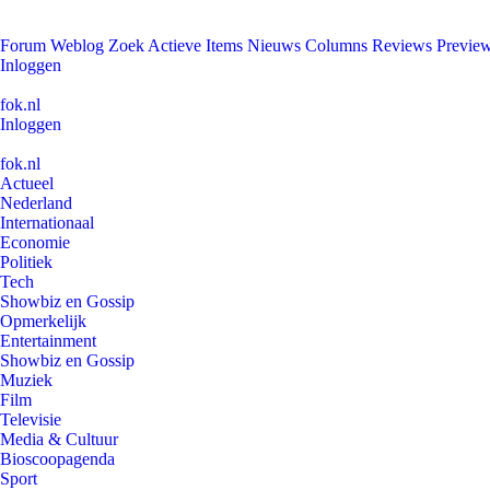
Forum
Weblog
Zoek
Actieve Items
Nieuws
Columns
Reviews
Previe
Inloggen
fok.nl
Inloggen
fok.nl
Actueel
Nederland
Internationaal
Economie
Politiek
Tech
Showbiz en Gossip
Opmerkelijk
Entertainment
Showbiz en Gossip
Muziek
Film
Televisie
Media & Cultuur
Bioscoopagenda
Sport