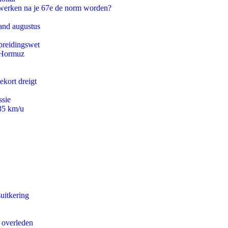
 werken na je 67e de norm worden?
and augustus
preidingswet
n Hormuz
ekort dreigt
ssie
235 km/u
uitkering
d overleden