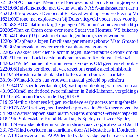
7
21:07
NPO-manager Menno de Boer geschorst na dickpic in groepsa
55
21:06
Onlyfans-model met G-cup wil als NASA-ambassadeur naar 
45
21:00
Progressieve Democraat El-Sayed wint nipt voorverkiezing M
16
21:00
Drone met explosieven bij Duits vliegveld voedt vrees voor hy
2
20:58
XBOX platform krijgt zijn eigen "Platinum" achievements dit ja
20
20:57
Iran en Oman eens over route Straat van Hormuz, VS buitensp
9
20:54
Duitser (93) crasht met quad tegen boom, vier gewonden
12
20:48
Capibara's lopen Braziliaans parlementsgebouw Mato Grosso 
5
20:30
Zomervakantieweerbericht: aanhoudend zomers
32
20:25
Wakker Dier dient klacht in tegen insectenfabriek Protix om 
1
20:21
Lemmen boekt eerste profzege in zware Ronde van Polen-rit
84
20:21
'Witte' mannen discrimineren is volgens OM geen enkel probl
22
20:05
Huisarts per direct uit vak gezet om ernstig alcoholmisbruik
15
19:45
Hiroshima herdenkt slachtoffers atoombom, 81 jaar later
38
19:40
Vinted-foto's van vrouwen massaal gedeeld op seksfora
21
19:34
OM: vierde verdachte (18) vast op verdenking van beramen aa
43
19:30
Israël meldt dood twee militairen in Zuid-Libanon, vergeldin
19
19:25
Random Pics van de Dag #1978
3
19:22
Netflix-abonnees krijgen exclusieve early access tot uitgebreide
23
19:17
NAVO zet wegens Russische provocatie 250% meer gevechtsvl
54
19:02
Waterschappen slaan alarm wegens droogte: Gereedschapskist
8
18:19
In Spider-Man: Brand New Day is Spidey echt weer Spidey
6
18:18
Nieuw slachtoffer in kindermisbruikzaak zorgprofessional Jan B
33
17:57
Kind overleden na aanrijding door AH-bestelbus in Dordrecht
45
17:10
Doorwerken na AOW-leeftijd vaker vastgelegd in cao's, moet