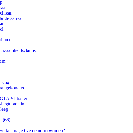
pp
maan
ichigan
bride aanval
ar
el
binnen
duurzaamheidsclaims
eem
nslag
g aangekondigd
 GTA VI trailer
iegtuigen in
 leeg
. (66)
 werken na je 67e de norm worden?