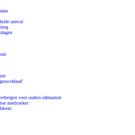
maan
bride aanval
 leeg
tslagen
ssie
eem
'gruweldaad'
 verbergen voor ouders ultimatum
nse asielzoeker
obleem