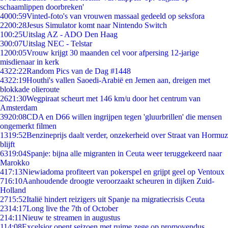
schaamlippen doorbreken'
40
00:59
Vinted-foto's van vrouwen massaal gedeeld op seksfora
22
00:28
Jesus Simulator komt naar Nintendo Switch
1
00:25
Uitslag AZ - ADO Den Haag
3
00:07
Uitslag NEC - Telstar
12
00:05
Vrouw krijgt 30 maanden cel voor afpersing 12-jarige
misdienaar in kerk
43
22:22
Random Pics van de Dag #1448
43
22:19
Houthi's vallen Saoedi-Arabië en Jemen aan, dreigen met
blokkade olieroute
26
21:30
Wegpiraat scheurt met 146 km/u door het centrum van
Amsterdam
39
20:08
CDA en D66 willen ingrijpen tegen 'gluurbrillen' die mensen
ongemerkt filmen
13
19:52
Benzineprijs daalt verder, onzekerheid over Straat van Hormuz
blijft
63
19:04
Spanje: bijna alle migranten in Ceuta weer teruggekeerd naar
Marokko
4
17:13
Niewiadoma profiteert van pokerspel en grijpt geel op Ventoux
7
16:10
Aanhoudende droogte veroorzaakt scheuren in dijken Zuid-
Holland
27
15:52
Italië hindert reizigers uit Spanje na migratiecrisis Ceuta
23
14:17
Long live the 7th of October
2
14:11
Nieuw te streamen in augustus
1
14:08
Excelsior opent seizoen met ruime zege op promovendus