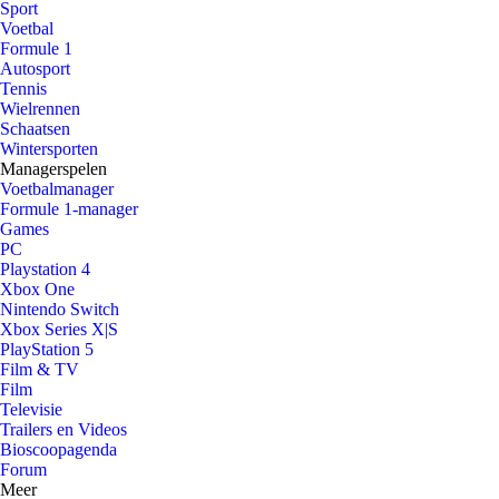
Sport
Voetbal
Formule 1
Autosport
Tennis
Wielrennen
Schaatsen
Wintersporten
Managerspelen
Voetbalmanager
Formule 1-manager
Games
PC
Playstation 4
Xbox One
Nintendo Switch
Xbox Series X|S
PlayStation 5
Film & TV
Film
Televisie
Trailers en Videos
Bioscoopagenda
Forum
Meer