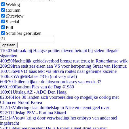
Weblog
Column
(P)review
Special
Poll
Scrollbar gebruiken
opslaan
1
10:03
Inbraak bij Haagse politie: dieven betrapt bij stelen illegale
sigaretten
4
09:50
Nachtelijk gebiedsverbod brengt rust terug in Rotterdamse wijk
2
09:39
Iran stelt zes eisen aan VS voor heropening Straat van Hormuz
10
07:36
MIVD-baas lekt via Strava routes naar geheime kazerne
16
06:35
VrijMiBabes #316 (not very sfw!)
6
06:30
Trailers kijken: de bioscoopreleases van week 32
66
01:09
Random Pics van de Dag #1980
1
00:01
Uitslag AZ - ADO Den Haag
8
23:46
Hoe 30 landen zich voorbereiden op mogelijke oorlog met
China en Noord-Korea
3
22:13
Vollering slaat dubbelslag in Nice en neemt geel over
9
22:11
Uitslag PSV - Fortuna Sittard
5
21:14
Vrouw krijgt door verwisseling het embryo van ander stel
ingebracht
5
20:35
Nieuwe president De la Espriella gaat strijd aan met