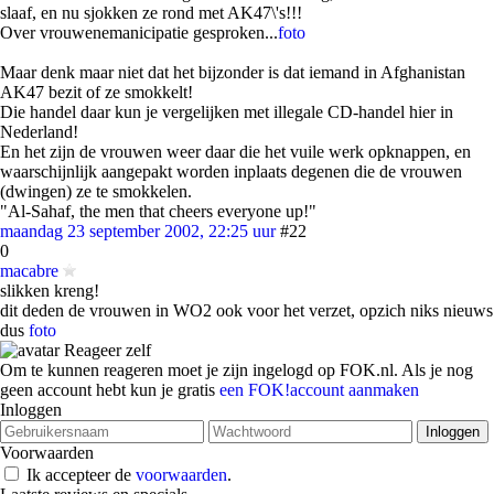
slaaf, en nu sjokken ze rond met AK47\'s!!!
Over vrouwenemanicipatie gesproken...
foto
Maar denk maar niet dat het bijzonder is dat iemand in Afghanistan
AK47 bezit of ze smokkelt!
Die handel daar kun je vergelijken met illegale CD-handel hier in
Nederland!
En het zijn de vrouwen weer daar die het vuile werk opknappen, en
waarschijnlijk aangepakt worden inplaats degenen die de vrouwen
(dwingen) ze te smokkelen.
"Al-Sahaf, the men that cheers everyone up!"
maandag 23 september 2002, 22:25 uur
#22
0
macabre
slikken kreng!
dit deden de vrouwen in WO2 ook voor het verzet, opzich niks nieuws
dus
foto
Reageer zelf
Om te kunnen reageren moet je zijn ingelogd op FOK.nl. Als je nog
geen account hebt kun je gratis
een FOK!account aanmaken
Inloggen
Voorwaarden
Ik accepteer de
voorwaarden
.