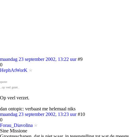
maandag 23 september 2002, 13:22 uur
#9
0
HephAtWorK
quote:
..op veel gezet..
Op veel verzet.
dan ontopic: verbaast me helemaal niks
maandag 23 september 2002, 13:23 uur
#10
0
Forau_Diavolina
Sine Missione
Grootgeschapen, dat is niet waar, in tegenstelling tot wat de meeste