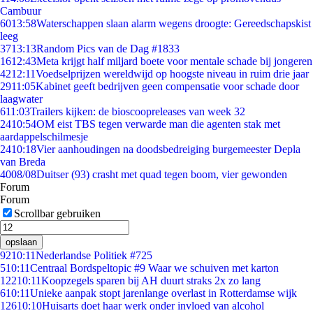
Cambuur
60
13:58
Waterschappen slaan alarm wegens droogte: Gereedschapskist
leeg
37
13:13
Random Pics van de Dag #1833
16
12:43
Meta krijgt half miljard boete voor mentale schade bij jongeren
42
12:11
Voedselprijzen wereldwijd op hoogste niveau in ruim drie jaar
29
11:05
Kabinet geeft bedrijven geen compensatie voor schade door
laagwater
6
11:03
Trailers kijken: de bioscoopreleases van week 32
24
10:54
OM eist TBS tegen verwarde man die agenten stak met
aardappelschilmesje
24
10:18
Vier aanhoudingen na doodsbedreiging burgemeester Depla
van Breda
40
08/08
Duitser (93) crasht met quad tegen boom, vier gewonden
Forum
Forum
Scrollbar gebruiken
opslaan
92
10:11
Nederlandse Politiek #725
5
10:11
Centraal Bordspeltopic #9 Waar we schuiven met karton
122
10:11
Koopzegels sparen bij AH duurt straks 2x zo lang
6
10:11
Unieke aanpak stopt jarenlange overlast in Rotterdamse wijk
126
10:10
Huisarts doet haar werk onder invloed van alcohol