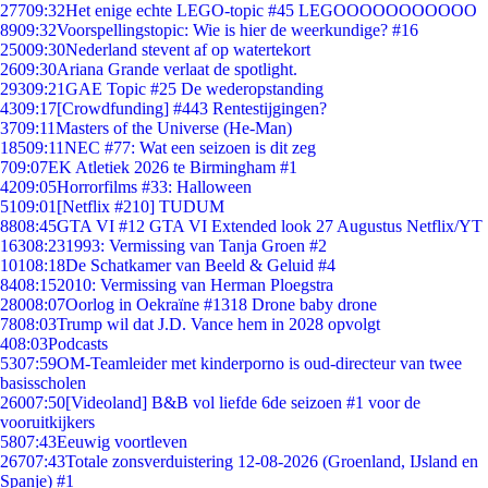
277
09:32
Het enige echte LEGO-topic #45 LEGOOOOOOOOOOO
89
09:32
Voorspellingstopic: Wie is hier de weerkundige? #16
250
09:30
Nederland stevent af op watertekort
26
09:30
Ariana Grande verlaat de spotlight.
293
09:21
GAE Topic #25 De wederopstanding
43
09:17
[Crowdfunding] #443 Rentestijgingen?
37
09:11
Masters of the Universe (He-Man)
185
09:11
NEC #77: Wat een seizoen is dit zeg
7
09:07
EK Atletiek 2026 te Birmingham #1
42
09:05
Horrorfilms #33: Halloween
51
09:01
[Netflix #210] TUDUM
88
08:45
GTA VI #12 GTA VI Extended look 27 Augustus Netflix/YT
163
08:23
1993: Vermissing van Tanja Groen #2
101
08:18
De Schatkamer van Beeld & Geluid #4
84
08:15
2010: Vermissing van Herman Ploegstra
280
08:07
Oorlog in Oekraïne #1318 Drone baby drone
78
08:03
Trump wil dat J.D. Vance hem in 2028 opvolgt
4
08:03
Podcasts
53
07:59
OM-Teamleider met kinderporno is oud-directeur van twee
basisscholen
260
07:50
[Videoland] B&B vol liefde 6de seizoen #1 voor de
vooruitkijkers
58
07:43
Eeuwig voortleven
267
07:43
Totale zonsverduistering 12-08-2026 (Groenland, IJsland en
Spanje) #1