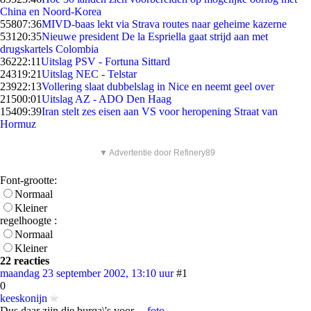
China en Noord-Korea
558
07:36
MIVD-baas lekt via Strava routes naar geheime kazerne
531
20:35
Nieuwe president De la Espriella gaat strijd aan met
drugskartels Colombia
362
22:11
Uitslag PSV - Fortuna Sittard
243
19:21
Uitslag NEC - Telstar
239
22:13
Vollering slaat dubbelslag in Nice en neemt geel over
215
00:01
Uitslag AZ - ADO Den Haag
154
09:39
Iran stelt zes eisen aan VS voor heropening Straat van
Hormuz
▼ Advertentie door Refinery89
Font-grootte:
Normaal
Kleiner
regelhoogte :
Normaal
Kleiner
22 reacties
maandag 23 september 2002, 13:10 uur
#1
0
keeskonijn
Dus daar zijn die burqa\'s voor....
foto