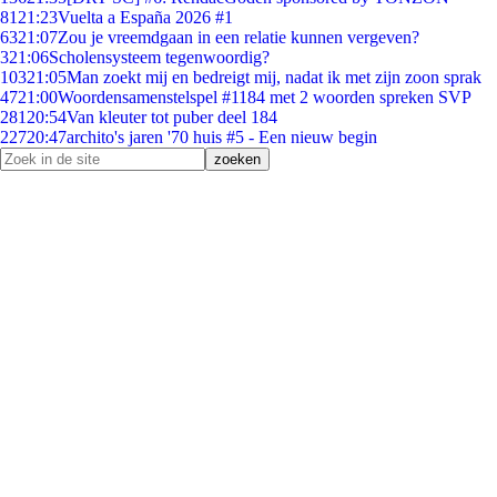
81
21:23
Vuelta a España 2026 #1
63
21:07
Zou je vreemdgaan in een relatie kunnen vergeven?
3
21:06
Scholensysteem tegenwoordig?
103
21:05
Man zoekt mij en bedreigt mij, nadat ik met zijn zoon sprak
47
21:00
Woordensamenstelspel #1184 met 2 woorden spreken SVP
281
20:54
Van kleuter tot puber deel 184
227
20:47
archito's jaren '70 huis #5 - Een nieuw begin