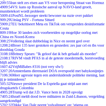
2
09:55
Iran stelt zes eisen aan VS voor heropening Straat van Hormuz
49
09:54
VS: kans op Russische aanval op NAVO-land groeit,
munitietekort wordt probleem
50
09:41
PostNL-bezorger steekt bewoner na ruzie over pakket
9
09:29
Uitslag PSV - Fortuna Sittard
59
09:27
EU bekritiseert Meta en TikTok om verspreiden desinformatie
Ceuta
8
09:19
Hoe 30 landen zich voorbereiden op mogelijke oorlog met
China en Noord-Korea
3
08:25
Vollering slaat dubbelslag in Nice en neemt geel over
12
08:24
Broer 135 keer gestoken en gesneden: zes jaar cel en tbs voor
doodslag Gouda
31
08:18
Britney Spears: "Ik geloof dat ik heb gefaald als moeder"
21
08:17
RIVM vindt PFAS in al de geteste moedermelk, borstvoeding
blijft advies
16
07:42
VrijMiBabes #316 (not very sfw!)
32
07:20
Amsterdams dierenasiel DOA overspoeld met babykonijntjes
71
06:36
Meer agressie tegen een andersluidende politieke mening, laat
jij je intimideren?
5
05:32
Nieuwe president De la Espriella gaat strijd aan met
drugskartels Colombia
49
05:28
Trump wil dat J.D. Vance hem in 2028 opvolgt
74
05:24
Israël meldt dood twee militairen in Zuid-Libanon, vergelding
aangekondigd
57
02:32
Dikke Van Dale neemt 'vulvalippen' op: 'stigma op