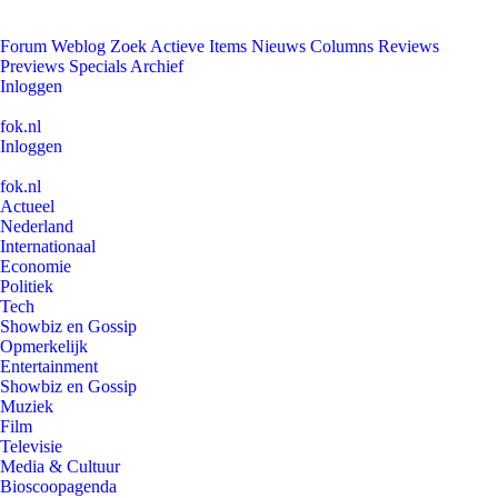
Forum
Weblog
Zoek
Actieve Items
Nieuws
Columns
Reviews
Previews
Specials
Archief
Inloggen
fok.nl
Inloggen
fok.nl
Actueel
Nederland
Internationaal
Economie
Politiek
Tech
Showbiz en Gossip
Opmerkelijk
Entertainment
Showbiz en Gossip
Muziek
Film
Televisie
Media & Cultuur
Bioscoopagenda