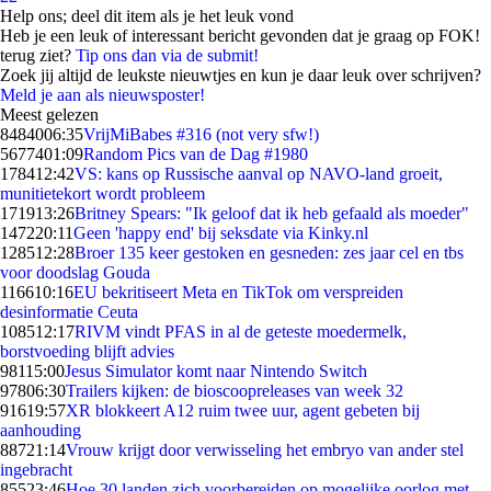
Help ons; deel dit item als je het leuk vond
Heb je een leuk of interessant bericht gevonden dat je graag op FOK!
terug ziet?
Tip ons dan via de submit!
Zoek jij altijd de leukste nieuwtjes en kun je daar leuk over schrijven?
Meld je aan als nieuwsposter!
Meest gelezen
84840
06:35
VrijMiBabes #316 (not very sfw!)
56774
01:09
Random Pics van de Dag #1980
1784
12:42
VS: kans op Russische aanval op NAVO-land groeit,
munitietekort wordt probleem
1719
13:26
Britney Spears: "Ik geloof dat ik heb gefaald als moeder"
1472
20:11
Geen 'happy end' bij seksdate via Kinky.nl
1285
12:28
Broer 135 keer gestoken en gesneden: zes jaar cel en tbs
voor doodslag Gouda
1166
10:16
EU bekritiseert Meta en TikTok om verspreiden
desinformatie Ceuta
1085
12:17
RIVM vindt PFAS in al de geteste moedermelk,
borstvoeding blijft advies
981
15:00
Jesus Simulator komt naar Nintendo Switch
978
06:30
Trailers kijken: de bioscoopreleases van week 32
916
19:57
XR blokkeert A12 ruim twee uur, agent gebeten bij
aanhouding
887
21:14
Vrouw krijgt door verwisseling het embryo van ander stel
ingebracht
855
23:46
Hoe 30 landen zich voorbereiden op mogelijke oorlog met