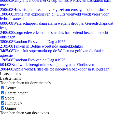
66
06/08
Onlyfans-model met G-cup wil als NASA-ambassadeur naar
maan
25
06/08
Huisarts per direct uit vak gezet om ernstig alcoholmisbruik
19
06/08
Drone met explosieven bij Duits vliegveld voedt vrees voor
hybride aanval
60
06/08
Waterschappen slaan alarm wegens droogte: Gereedschapskist
leeg
24
06/08
Zorgmedewerkster die 's nachts haar vriend bezocht terecht
ontslagen
38
06/08
Random Pics van de Dag #1977
21
05/08
Tanken in België wordt nóg aantrekkelijker
34
05/08
Dirk sluit supermarkt op de Wallen na golf van diefstal en
agressie
12
05/08
Random Pics van de Dag #1976
6
04/08
Kraftwerk brengt ruimteschip terug naar Eindhoven
20
04/08
Apple vecht Britse eis tot inbouwen backdoor in iCloud aan
Laatste items
Laatste items
Toon berichten uit deze thema's
Actueel
Entertainment
Sport
Film & Tv
Games
Toon berichten van deze types