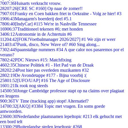
70
07:36
Huisarts verkracht vrouw.
282
07:26
[CRE SC #160] Op naar de zomer!!
79
07:01
Franky en Coen bakken friet in Oekraïne - Volg ze hier! #3
19
06:43
Managarm's boerderij deel #5.1
78
06:40
[IndyCar] #115 We're in Nashville Tennessee
169
06:37
Traditioneel tekenen #6; met honden
34
06:12
Astronomie in de Achtertuin #6
112
04:42
[FOK!Voetbalmanager 2026/2027] #1 We zijn er weer
214
03:47
Punk, disco, New Wave of? #60 Sing along...
73
02:44
Spaanstalige nummers #34 A que calor nos pasaremos por el
verano?
78
02:42
PDC Nieuws #15: Matchfixing
46
02:35
Chinese Politiek #1 - Het Pad van de Draak
282
02:24
Post hier pas overleden muzikanten #32
28
02:19
De Avondetappe #177 - Bijna voorbij :(
258
01:52
[UFO/UAP] #16 The Age of Disclosure
16
01:21
Ik rook nog steeds
145
00:50
Jonge Cambridge professor stapt op na claims over plagiaat
en leugens
9
00:36
TV Time (tracking app) stopt! Alternatief?
147
00:32
[AKQ] #3384 Topic met vragen. En soms goede
antwoorden.
236
00:30
Nederlandse plaatsnamen lepeltopic #213 elk gehucht met
een bord telt
133
00:29
Buitenlandse steden lepeltopic #268