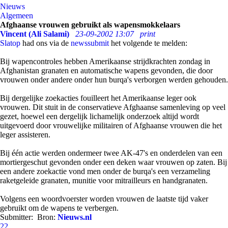
Nieuws
Algemeen
Afghaanse vrouwen gebruikt als wapensmokkelaars
Vincent (Ali Salami)
23-09-2002 13:07
print
Slatop
had ons via de
newssubmit
het volgende te melden:
Bij wapencontroles hebben Amerikaanse strijdkrachten zondag in
Afghanistan granaten en automatische wapens gevonden, die door
vrouwen onder andere onder hun burqa's verborgen werden gehouden.
Bij dergelijke zoekacties fouilleert het Amerikaanse leger ook
vrouwen. Dit stuit in de conservatieve Afghaanse samenleving op veel
gezet, hoewel een dergelijk lichamelijk onderzoek altijd wordt
uitgevoerd door vrouwelijke militairen of Afghaanse vrouwen die het
leger assisteren.
Bij één actie werden ondermeer twee AK-47's en onderdelen van een
mortiergeschut gevonden onder een deken waar vrouwen op zaten. Bij
een andere zoekactie vond men onder de burqa's een verzameling
raketgeleide granaten, munitie voor mitrailleurs en handgranaten.
Volgens een woordvoerster worden vrouwen de laatste tijd vaker
gebruikt om de wapens te verbergen.
Submitter:
Bron:
Nieuws.nl
22