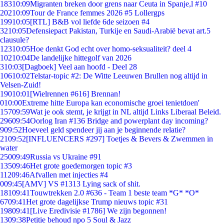
183
10:09
Migranten breken door grens naar Ceuta in Spanje,l #10
202
10:09
Tour de France femmes 2026 #5 Lollergps
199
10:05
[RTL] B&B vol liefde 6de seizoen #4
32
10:05
Defensiepact Pakistan, Turkije en Saudi-Arabië bevat art.5
clausule?
123
10:05
Hoe denkt God echt over homo-seksualiteit? deel 4
102
10:04
De landelijke hittegolf van 2026
3
10:03
[Dagboek] Veel aan hoofd - Deel 28
106
10:02
Telstar-topic #2: De Witte Leeuwen Brullen nog altijd in
Velsen-Zuid!
190
10:01
[Wielrennen #616] Brennan!
0
10:00
Extreme hitte Europa kan economische groei tenietdoen'
157
09:59
Wat je ook stemt, je krijgt in NL altijd Links Liberaal Beleid.
296
09:54
Oorlog Iran #136 Bridge and powerplant day incoming?
9
09:52
Hoeveel geld spendeer jij aan je beginnende relatie?
21
09:52
[INFLUENCERS #297] Toetjes & Bevers & Zwemmen in
water
250
09:49
Russia vs Ukraine #91
135
09:46
Het grote goedemorgen topic #3
112
09:46
Afvallen met injecties #4
0
09:45
[AMV] VS #1313 Lying sack of shit.
181
09:41
Touwtrekken 2.0 #636 - Team 1 beste team *G* *O*
67
09:41
Het grote dagelijkse Trump nieuws topic #31
198
09:41
[Live Eredivisie #1786] We zijn begonnen!
13
09:38
Petitie behoud npo 5 Soul & Jazz