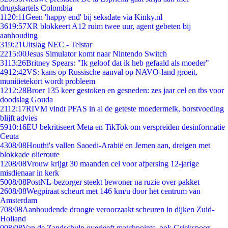
drugskartels Colombia
11
20:11
Geen 'happy end' bij seksdate via Kinky.nl
36
19:57
XR blokkeert A12 ruim twee uur, agent gebeten bij
aanhouding
3
19:21
Uitslag NEC - Telstar
22
15:00
Jesus Simulator komt naar Nintendo Switch
31
13:26
Britney Spears: "Ik geloof dat ik heb gefaald als moeder"
49
12:42
VS: kans op Russische aanval op NAVO-land groeit,
munitietekort wordt probleem
12
12:28
Broer 135 keer gestoken en gesneden: zes jaar cel en tbs voor
doodslag Gouda
21
12:17
RIVM vindt PFAS in al de geteste moedermelk, borstvoeding
blijft advies
59
10:16
EU bekritiseert Meta en TikTok om verspreiden desinformatie
Ceuta
43
08/08
Houthi's vallen Saoedi-Arabië en Jemen aan, dreigen met
blokkade olieroute
12
08/08
Vrouw krijgt 30 maanden cel voor afpersing 12-jarige
misdienaar in kerk
50
08/08
PostNL-bezorger steekt bewoner na ruzie over pakket
26
08/08
Wegpiraat scheurt met 146 km/u door het centrum van
Amsterdam
7
08/08
Aanhoudende droogte veroorzaakt scheuren in dijken Zuid-
Holland
0
08/08
Van de Zandschulp overleeft matchpoints, ook Griekspoor