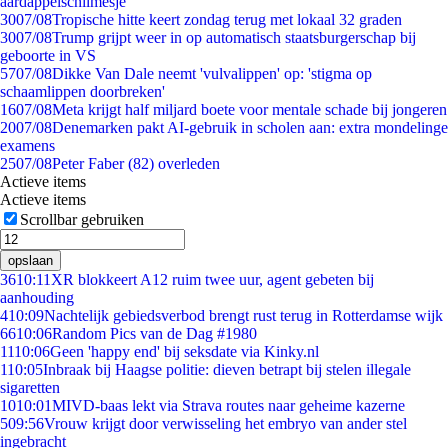
aardappelschilmesje
30
07/08
Tropische hitte keert zondag terug met lokaal 32 graden
30
07/08
Trump grijpt weer in op automatisch staatsburgerschap bij
geboorte in VS
57
07/08
Dikke Van Dale neemt 'vulvalippen' op: 'stigma op
schaamlippen doorbreken'
16
07/08
Meta krijgt half miljard boete voor mentale schade bij jongeren
20
07/08
Denemarken pakt AI-gebruik in scholen aan: extra mondelinge
examens
25
07/08
Peter Faber (82) overleden
Actieve items
Actieve items
Scrollbar gebruiken
opslaan
36
10:11
XR blokkeert A12 ruim twee uur, agent gebeten bij
aanhouding
4
10:09
Nachtelijk gebiedsverbod brengt rust terug in Rotterdamse wijk
66
10:06
Random Pics van de Dag #1980
11
10:06
Geen 'happy end' bij seksdate via Kinky.nl
1
10:05
Inbraak bij Haagse politie: dieven betrapt bij stelen illegale
sigaretten
10
10:01
MIVD-baas lekt via Strava routes naar geheime kazerne
5
09:56
Vrouw krijgt door verwisseling het embryo van ander stel
ingebracht