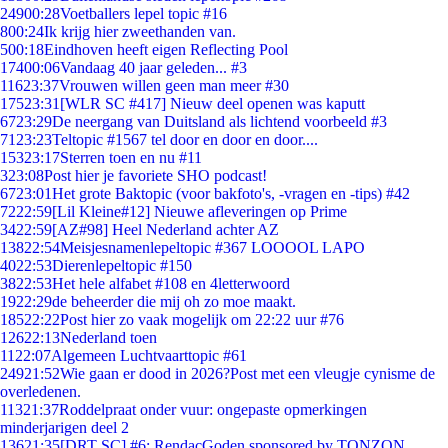
249
00:28
Voetballers lepel topic #16
8
00:24
Ik krijg hier zweethanden van.
5
00:18
Eindhoven heeft eigen Reflecting Pool
174
00:06
Vandaag 40 jaar geleden... #3
116
23:37
Vrouwen willen geen man meer #30
175
23:31
[WLR SC #417] Nieuw deel openen was kaputt
67
23:29
De neergang van Duitsland als lichtend voorbeeld #3
71
23:23
Teltopic #1567 tel door en door en door....
153
23:17
Sterren toen en nu #11
3
23:08
Post hier je favoriete SHO podcast!
67
23:01
Het grote Baktopic (voor bakfoto's, -vragen en -tips) #42
72
22:59
[Lil Kleine#12] Nieuwe afleveringen op Prime
34
22:59
[AZ#98] Heel Nederland achter AZ
138
22:54
Meisjesnamenlepeltopic #367 LOOOOL LAPO
40
22:53
Dierenlepeltopic #150
38
22:53
Het hele alfabet #108 en 4letterwoord
19
22:29
de beheerder die mij oh zo moe maakt.
185
22:22
Post hier zo vaak mogelijk om 22:22 uur #76
126
22:13
Nederland toen
11
22:07
Algemeen Luchtvaarttopic #61
249
21:52
Wie gaan er dood in 2026?Post met een vleugje cynisme de
overledenen.
113
21:37
Roddelpraat onder vuur: ongepaste opmerkingen
minderjarigen deel 2
136
21:35
[DRT SC] #6: RendacGoden sponsored by TONZON