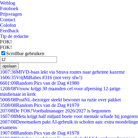
Weblog
Fotoboek
Prijsvragen
Contact
Colofon
Feedback
Tip de redactie
FOK!
FOK!
Scrollbar gebruiken
opslaan
10
07:36
MIVD-baas lekt via Strava routes naar geheime kazerne
16
06:35
VrijMiBabes #316 (not very sfw!)
66
01:09
Random Pics van de Dag #1980
12
08/08
Vrouw krijgt 30 maanden cel voor afpersing 12-jarige
misdienaar in kerk
50
08/08
PostNL-bezorger steekt bewoner na ruzie over pakket
35
08/08
Random Pics van de Dag #1979
2
07/08
De FOK!Voetbalmanager 2026/2027 is begonnen
16
07/08
Meta krijgt half miljard boete voor mentale schade bij jongeren
20
07/08
Denemarken pakt AI-gebruik in scholen aan: extra mondelinge
examens
19
07/08
Random Pics van de Dag #1978