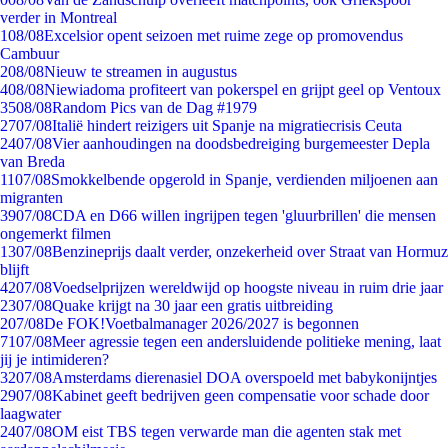
verder in Montreal
1
08/08
Excelsior opent seizoen met ruime zege op promovendus
Cambuur
2
08/08
Nieuw te streamen in augustus
4
08/08
Niewiadoma profiteert van pokerspel en grijpt geel op Ventoux
35
08/08
Random Pics van de Dag #1979
27
07/08
Italië hindert reizigers uit Spanje na migratiecrisis Ceuta
24
07/08
Vier aanhoudingen na doodsbedreiging burgemeester Depla
van Breda
11
07/08
Smokkelbende opgerold in Spanje, verdienden miljoenen aan
migranten
39
07/08
CDA en D66 willen ingrijpen tegen 'gluurbrillen' die mensen
ongemerkt filmen
13
07/08
Benzineprijs daalt verder, onzekerheid over Straat van Hormuz
blijft
42
07/08
Voedselprijzen wereldwijd op hoogste niveau in ruim drie jaar
23
07/08
Quake krijgt na 30 jaar een gratis uitbreiding
2
07/08
De FOK!Voetbalmanager 2026/2027 is begonnen
71
07/08
Meer agressie tegen een andersluidende politieke mening, laat
jij je intimideren?
32
07/08
Amsterdams dierenasiel DOA overspoeld met babykonijntjes
29
07/08
Kabinet geeft bedrijven geen compensatie voor schade door
laagwater
24
07/08
OM eist TBS tegen verwarde man die agenten stak met