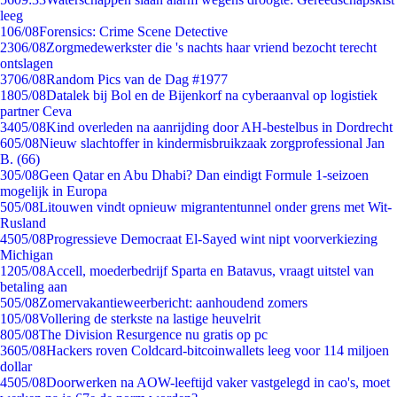
leeg
1
06/08
Forensics: Crime Scene Detective
23
06/08
Zorgmedewerkster die 's nachts haar vriend bezocht terecht
ontslagen
37
06/08
Random Pics van de Dag #1977
18
05/08
Datalek bij Bol en de Bijenkorf na cyberaanval op logistiek
partner Ceva
34
05/08
Kind overleden na aanrijding door AH-bestelbus in Dordrecht
6
05/08
Nieuw slachtoffer in kindermisbruikzaak zorgprofessional Jan
B. (66)
3
05/08
Geen Qatar en Abu Dhabi? Dan eindigt Formule 1-seizoen
mogelijk in Europa
5
05/08
Litouwen vindt opnieuw migrantentunnel onder grens met Wit-
Rusland
45
05/08
Progressieve Democraat El-Sayed wint nipt voorverkiezing
Michigan
12
05/08
Accell, moederbedrijf Sparta en Batavus, vraagt uitstel van
betaling aan
5
05/08
Zomervakantieweerbericht: aanhoudend zomers
1
05/08
Vollering de sterkste na lastige heuvelrit
8
05/08
The Division Resurgence nu gratis op pc
36
05/08
Hackers roven Coldcard-bitcoinwallets leeg voor 114 miljoen
dollar
45
05/08
Doorwerken na AOW-leeftijd vaker vastgelegd in cao's, moet