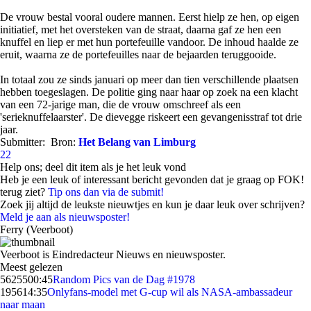
De vrouw bestal vooral oudere mannen. Eerst hielp ze hen, op eigen
initiatief, met het oversteken van de straat, daarna gaf ze hen een
knuffel en liep er met hun portefeuille vandoor. De inhoud haalde ze
eruit, waarna ze de portefeuilles naar de bejaarden teruggooide.
In totaal zou ze sinds januari op meer dan tien verschillende plaatsen
hebben toegeslagen. De politie ging naar haar op zoek na een klacht
van een 72-jarige man, die de vrouw omschreef als een
'serieknuffelaarster'. De dievegge riskeert een gevangenisstraf tot drie
jaar.
Submitter:
Bron:
Het Belang van Limburg
22
Help ons; deel dit item als je het leuk vond
Heb je een leuk of interessant bericht gevonden dat je graag op FOK!
terug ziet?
Tip ons dan via de submit!
Zoek jij altijd de leukste nieuwtjes en kun je daar leuk over schrijven?
Meld je aan als nieuwsposter!
Ferry (Veerboot)
Veerboot is Eindredacteur Nieuws en nieuwsposter.
Meest gelezen
56255
00:45
Random Pics van de Dag #1978
1956
14:35
Onlyfans-model met G-cup wil als NASA-ambassadeur
naar maan