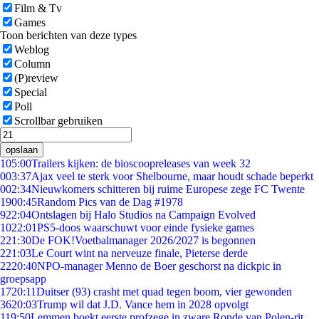
Film & Tv
Games
Toon berichten van deze types
Weblog
Column
(P)review
Special
Poll
Scrollbar gebruiken
opslaan
1
05:00
Trailers kijken: de bioscoopreleases van week 32
0
03:37
Ajax veel te sterk voor Shelbourne, maar houdt schade beperkt
0
02:34
Nieuwkomers schitteren bij ruime Europese zege FC Twente
19
00:45
Random Pics van de Dag #1978
9
22:04
Ontslagen bij Halo Studios na Campaign Evolved
10
22:01
PS5-doos waarschuwt voor einde fysieke games
2
21:30
De FOK!Voetbalmanager 2026/2027 is begonnen
2
21:03
Le Court wint na nerveuze finale, Pieterse derde
22
20:40
NPO-manager Menno de Boer geschorst na dickpic in
groepsapp
17
20:11
Duitser (93) crasht met quad tegen boom, vier gewonden
36
20:03
Trump wil dat J.D. Vance hem in 2028 opvolgt
1
19:50
Lemmen boekt eerste profzege in zware Ronde van Polen-rit