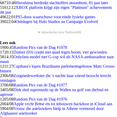
687
10:48
Hiroshima herdenkt slachtoffers atoombom, 81 jaar later
516
12:12
XBOX platform krijgt zijn eigen "Platinum" achievements
dit jaar
496
22:01
PS5-doos waarschuwt voor einde fysieke games
390
22:04
Ontslagen bij Halo Studios na Campaign Evolved
▼ Advertentie door Refinery89
Lees ook
19
00:45
Random Pics van de Dag #1978
17
20:11
Duitser (93) crasht met quad tegen boom, vier gewonden
58
14:35
Onlyfans-model met G-cup wil als NASA-ambassadeur naar
maan
12
11:27
Capibara's lopen Braziliaans parlementsgebouw Mato Grosso
binnen
23
06/08
Zorgmedewerkster die 's nachts haar vriend bezocht terecht
ontslagen
37
06/08
Random Pics van de Dag #1977
34
05/08
Dirk sluit supermarkt op de Wallen na golf van diefstal en
agressie
12
05/08
Random Pics van de Dag #1976
20
04/08
Apple vecht Britse eis tot inbouwen backdoor in iCloud aan
59
04/08
Vrouw die asielzoekers hielp in Athene vermoord door
Afghaanse asielzoeker