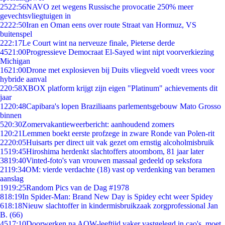
25
22:56
NAVO zet wegens Russische provocatie 250% meer
gevechtsvliegtuigen in
22
22:50
Iran en Oman eens over route Straat van Hormuz, VS
buitenspel
2
22:17
Le Court wint na nerveuze finale, Pieterse derde
45
21:00
Progressieve Democraat El-Sayed wint nipt voorverkiezing
Michigan
16
21:00
Drone met explosieven bij Duits vliegveld voedt vrees voor
hybride aanval
2
20:58
XBOX platform krijgt zijn eigen "Platinum" achievements dit
jaar
12
20:48
Capibara's lopen Braziliaans parlementsgebouw Mato Grosso
binnen
5
20:30
Zomervakantieweerbericht: aanhoudend zomers
1
20:21
Lemmen boekt eerste profzege in zware Ronde van Polen-rit
22
20:05
Huisarts per direct uit vak gezet om ernstig alcoholmisbruik
15
19:45
Hiroshima herdenkt slachtoffers atoombom, 81 jaar later
38
19:40
Vinted-foto's van vrouwen massaal gedeeld op seksfora
21
19:34
OM: vierde verdachte (18) vast op verdenking van beramen
aanslag
19
19:25
Random Pics van de Dag #1978
8
18:19
In Spider-Man: Brand New Day is Spidey echt weer Spidey
6
18:18
Nieuw slachtoffer in kindermisbruikzaak zorgprofessional Jan
B. (66)
45
17:10
Doorwerken na AOW-leeftijd vaker vastgelegd in cao's, moet