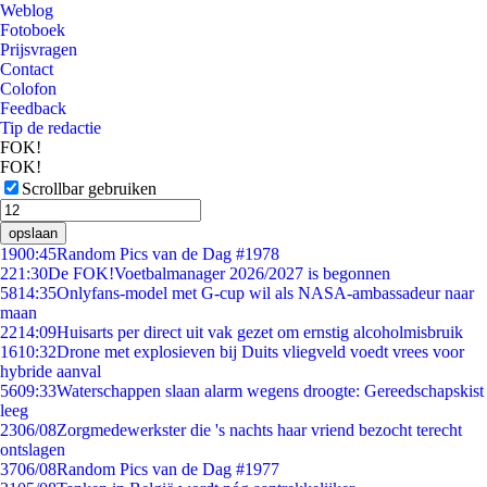
Weblog
Fotoboek
Prijsvragen
Contact
Colofon
Feedback
Tip de redactie
FOK!
FOK!
Scrollbar gebruiken
opslaan
19
00:45
Random Pics van de Dag #1978
2
21:30
De FOK!Voetbalmanager 2026/2027 is begonnen
58
14:35
Onlyfans-model met G-cup wil als NASA-ambassadeur naar
maan
22
14:09
Huisarts per direct uit vak gezet om ernstig alcoholmisbruik
16
10:32
Drone met explosieven bij Duits vliegveld voedt vrees voor
hybride aanval
56
09:33
Waterschappen slaan alarm wegens droogte: Gereedschapskist
leeg
23
06/08
Zorgmedewerkster die 's nachts haar vriend bezocht terecht
ontslagen
37
06/08
Random Pics van de Dag #1977