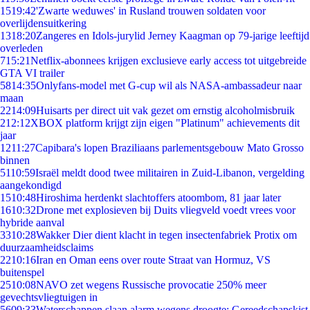
15
19:42
'Zwarte weduwes' in Rusland trouwen soldaten voor
overlijdensuitkering
13
18:20
Zangeres en Idols-jurylid Jerney Kaagman op 79-jarige leeftijd
overleden
7
15:21
Netflix-abonnees krijgen exclusieve early access tot uitgebreide
GTA VI trailer
58
14:35
Onlyfans-model met G-cup wil als NASA-ambassadeur naar
maan
22
14:09
Huisarts per direct uit vak gezet om ernstig alcoholmisbruik
2
12:12
XBOX platform krijgt zijn eigen "Platinum" achievements dit
jaar
12
11:27
Capibara's lopen Braziliaans parlementsgebouw Mato Grosso
binnen
51
10:59
Israël meldt dood twee militairen in Zuid-Libanon, vergelding
aangekondigd
15
10:48
Hiroshima herdenkt slachtoffers atoombom, 81 jaar later
16
10:32
Drone met explosieven bij Duits vliegveld voedt vrees voor
hybride aanval
33
10:28
Wakker Dier dient klacht in tegen insectenfabriek Protix om
duurzaamheidsclaims
22
10:16
Iran en Oman eens over route Straat van Hormuz, VS
buitenspel
25
10:08
NAVO zet wegens Russische provocatie 250% meer
gevechtsvliegtuigen in
56
09:33
Waterschappen slaan alarm wegens droogte: Gereedschapskist