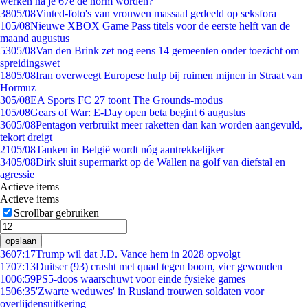
werken na je 67e de norm worden?
38
05/08
Vinted-foto's van vrouwen massaal gedeeld op seksfora
1
05/08
Nieuwe XBOX Game Pass titels voor de eerste helft van de
maand augustus
53
05/08
Van den Brink zet nog eens 14 gemeenten onder toezicht om
spreidingswet
18
05/08
Iran overweegt Europese hulp bij ruimen mijnen in Straat van
Hormuz
3
05/08
EA Sports FC 27 toont The Grounds-modus
1
05/08
Gears of War: E-Day open beta begint 6 augustus
36
05/08
Pentagon verbruikt meer raketten dan kan worden aangevuld,
tekort dreigt
21
05/08
Tanken in België wordt nóg aantrekkelijker
34
05/08
Dirk sluit supermarkt op de Wallen na golf van diefstal en
agressie
Actieve items
Actieve items
Scrollbar gebruiken
opslaan
36
07:17
Trump wil dat J.D. Vance hem in 2028 opvolgt
17
07:13
Duitser (93) crasht met quad tegen boom, vier gewonden
10
06:59
PS5-doos waarschuwt voor einde fysieke games
15
06:35
'Zwarte weduwes' in Rusland trouwen soldaten voor
overlijdensuitkering