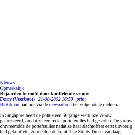
Nieuws
Opmerkelijk
Bejaarden beroofd door knuffelende vrouw
Ferry (Veerboot)
21-08-2002 16:58
print
BaRdman
had ons via de
newssubmit
het volgende te melden:
In Singapore heeft de politie een 50-jarige werkloze vrouw
gearresteerd, omdat ze een reeks portefeuilles had gestolen. De vrouw
ontvreemdde de portefeuilles nadat ze haar slachtoffers eerst uitvoerig
had geknuffeld, zo meldde de krant 'The Straits Times' vandaag.