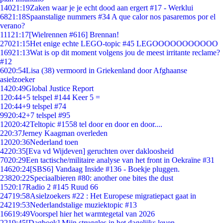
140
21:19
Zaken waar je je echt dood aan ergert #17 - Werklui
68
21:18
Spaanstalige nummers #34 A que calor nos pasaremos por el
verano?
111
21:17
[Wielrennen #616] Brennan!
270
21:15
Het enige echte LEGO-topic #45 LEGOOOOOOOOOOO
169
21:13
Wat is op dit moment volgens jou de meest irritante reclame?
#12
60
20:54
Lisa (38) vermoord in Griekenland door Afghaanse
asielzoeker
14
20:49
Global Justice Report
1
20:44
+5 telspel #144 Keer 5 =
1
20:44
+9 telspel #74
99
20:42
+7 telspel #95
120
20:42
Teltopic #1558 tel door en door en door....
2
20:37
Jerney Kaagman overleden
120
20:36
Nederland toen
42
20:35
[Eva vd Wijdeven] geruchten over dakloosheid
70
20:29
Een tactische/militaire analyse van het front in Oekraïne #31
146
20:24
[SBS6] Vandaag Inside #136 - Boekje pluggen.
238
20:22
Speciaalbieren #80: another one bites the dust
15
20:17
Radio 2 #145 Ruud 66
247
19:58
Asielzoekers #22 : Het Europese migratiepact gaat in
242
19:53
Nederlandstalige muziektopic #13
166
19:49
Voorspel hier het warmtegetal van 2026
22
19:45
[Dagboek] Mijn struggles in het dagelijks leven