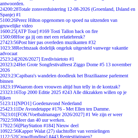
antwoorden.
242
00:28
Totale zonsverduistering 12-08-2026 (Groenland, IJsland en
Spanje) #1
51
00:26
Perez Hilton opgenomen op spoed na uitzenden van
gruwelijke video
16
00:25
[ATP Tour] #169 Tosti Tallon back on fire
15
00:08
Hoe ga jij om met een relatiebreuk?
274
23:56
Post hier pas overleden muzikanten #32
10
23:38
Rechtszaak dodelijk ongeluk uitgesteld vanwege vakantie
advocaat
25
23:24
[2026/2027] Eredivisietoto #1
203
23:24
Het Grote Songfestivalfeest Ziggo Dome #5 13 november
2026
20
23:23
Capibara's wandelen doodleuk het Braziliaanse parlement
binnen
18
23:19
Waarom doen vrouwen altijd hun telly in de kontzak?
233
23:16
Top 2000 Editie 2025 #243 Alle dikzakken willen op je
lijken
51
23:11
[NPO1] Goedenavond Nederland
254
23:11
De Avondetappe #176 - Met Ellen ten Damme.
76
23:01
[FOK!Voetbalmanager 2026/2027] #1 We zijn er weer
79
22:59
Meer dan 40 uur werken.
179
22:56
[PlayStation #184] Nieuw deel
109
22:56
Kapper Walat (27) slachtoffer van vernielingen
11
22:52
[Crowdfunding] #443 Rentestijgingen?