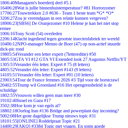
18
06:40
Managarm's boerderij deel #5.1
164
06:28
Wat is jullie binnenhuistemperatuur? #81 Horrorzomer
177
06:27
Touwtrekken 2.0 #636 - Team 1 beste team *G* *O*
32
06:27
Zou je vreemdgaan in een relatie kunnen vergeven?
189
06:23
[SBS6] De Oranjezomer #10 Helene je kan het niet stop
ermee
10
06:16
Tony Scott (54) overleden
22
06:14
Klacht ingediend tegen grootste insectenfabriek ter wereld
104
06:12
NPO-manager Menno de Boer (47) op non-actief stuurde
dick-pic rond
198
05:54
Verander een letter expert (7lettereditie) #50
38
05:53
GTA VI #12 GTA VI Extended look 27 Augustus Netflix/YT
13
05:53
Verander één letter. Expert # 75 (8 letters)
48
05:52
Verander één letter: Expert #143 (9 letters)
141
05:51
Verander één letter: Expert #91 (10 letters)
239
03:54
Tour de France femmes 2026 #3 Tijd voor de borstcrawl
204
02:55
Trump wil Groenland #16 Het opengrensbeleid is de
schuldige
18
02:55
Vrouwen willen geen man meer #30
191
02:40
Israel en Gaza #17
35
02:38
Hoe kom je van egels af?
188
02:18
Oorlog Iran #136 Bridge and powerplant day incoming?
50
02:08
Het grote dagelijkse Trump nieuws topic #31
181
01:55
[ONLINE] Roddelpraat Topic #21
144
00:29
[AKQ] #3384 Topic met vragen. En soms goede