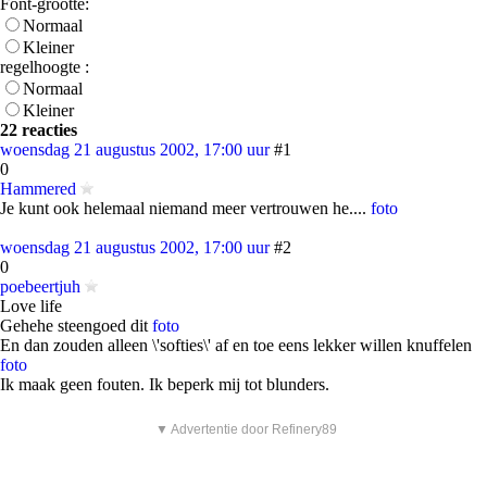
Font-grootte:
Normaal
Kleiner
regelhoogte :
Normaal
Kleiner
22 reacties
woensdag 21 augustus 2002, 17:00 uur
#1
0
Hammered
Je kunt ook helemaal niemand meer vertrouwen he....
foto
woensdag 21 augustus 2002, 17:00 uur
#2
0
poebeertjuh
Love life
Gehehe steengoed dit
foto
En dan zouden alleen \'softies\' af en toe eens lekker willen knuffelen
foto
Ik maak geen fouten. Ik beperk mij tot blunders.
▼ Advertentie door Refinery89