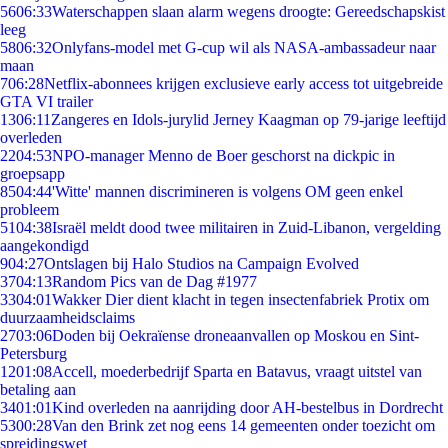
56
06:33
Waterschappen slaan alarm wegens droogte: Gereedschapskist
leeg
58
06:32
Onlyfans-model met G-cup wil als NASA-ambassadeur naar
maan
7
06:28
Netflix-abonnees krijgen exclusieve early access tot uitgebreide
GTA VI trailer
13
06:11
Zangeres en Idols-jurylid Jerney Kaagman op 79-jarige leeftijd
overleden
22
04:53
NPO-manager Menno de Boer geschorst na dickpic in
groepsapp
85
04:44
'Witte' mannen discrimineren is volgens OM geen enkel
probleem
51
04:38
Israël meldt dood twee militairen in Zuid-Libanon, vergelding
aangekondigd
9
04:27
Ontslagen bij Halo Studios na Campaign Evolved
37
04:13
Random Pics van de Dag #1977
33
04:01
Wakker Dier dient klacht in tegen insectenfabriek Protix om
duurzaamheidsclaims
27
03:06
Doden bij Oekraïense droneaanvallen op Moskou en Sint-
Petersburg
12
01:08
Accell, moederbedrijf Sparta en Batavus, vraagt uitstel van
betaling aan
34
01:01
Kind overleden na aanrijding door AH-bestelbus in Dordrecht
53
00:28
Van den Brink zet nog eens 14 gemeenten onder toezicht om
spreidingswet