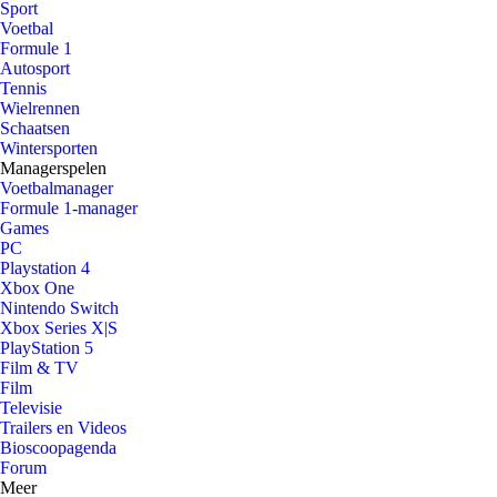
Sport
Voetbal
Formule 1
Autosport
Tennis
Wielrennen
Schaatsen
Wintersporten
Managerspelen
Voetbalmanager
Formule 1-manager
Games
PC
Playstation 4
Xbox One
Nintendo Switch
Xbox Series X|S
PlayStation 5
Film & TV
Film
Televisie
Trailers en Videos
Bioscoopagenda
Forum
Meer