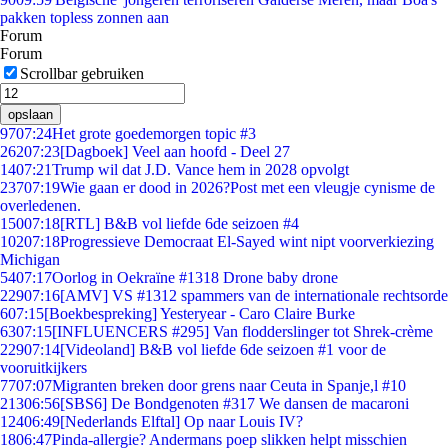
pakken topless zonnen aan
Forum
Forum
Scrollbar gebruiken
opslaan
97
07:24
Het grote goedemorgen topic #3
262
07:23
[Dagboek] Veel aan hoofd - Deel 27
14
07:21
Trump wil dat J.D. Vance hem in 2028 opvolgt
237
07:19
Wie gaan er dood in 2026?Post met een vleugje cynisme de
overledenen.
150
07:18
[RTL] B&B vol liefde 6de seizoen #4
102
07:18
Progressieve Democraat El-Sayed wint nipt voorverkiezing
Michigan
54
07:17
Oorlog in Oekraïne #1318 Drone baby drone
229
07:16
[AMV] VS #1312 spammers van de internationale rechtsorde
6
07:15
[Boekbespreking] Yesteryear - Caro Claire Burke
63
07:15
[INFLUENCERS #295] Van flodderslinger tot Shrek-crème
229
07:14
[Videoland] B&B vol liefde 6de seizoen #1 voor de
vooruitkijkers
77
07:07
Migranten breken door grens naar Ceuta in Spanje,l #10
213
06:56
[SBS6] De Bondgenoten #317 We dansen de macaroni
124
06:49
[Nederlands Elftal] Op naar Louis IV?
18
06:47
Pinda-allergie? Andermans poep slikken helpt misschien