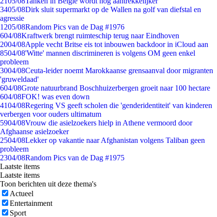
21
05/08
Tanken in België wordt nóg aantrekkelijker
34
05/08
Dirk sluit supermarkt op de Wallen na golf van diefstal en
agressie
12
05/08
Random Pics van de Dag #1976
6
04/08
Kraftwerk brengt ruimteschip terug naar Eindhoven
20
04/08
Apple vecht Britse eis tot inbouwen backdoor in iCloud aan
85
04/08
'Witte' mannen discrimineren is volgens OM geen enkel
probleem
30
04/08
Ceuta-leider noemt Marokkaanse grensaanval door migranten
'gruweldaad'
6
04/08
Grote natuurbrand Boschhuizerbergen groeit naar 100 hectare
6
04/08
FOK! was even down
41
04/08
Regering VS geeft scholen die 'genderidentiteit' van kinderen
verbergen voor ouders ultimatum
59
04/08
Vrouw die asielzoekers hielp in Athene vermoord door
Afghaanse asielzoeker
25
04/08
Lekker op vakantie naar Afghanistan volgens Taliban geen
probleem
23
04/08
Random Pics van de Dag #1975
Laatste items
Laatste items
Toon berichten uit deze thema's
Actueel
Entertainment
Sport