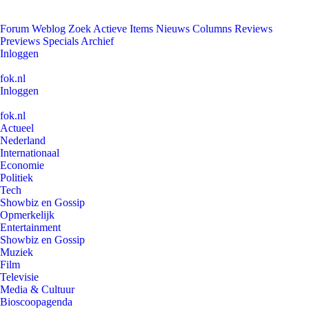
Forum
Weblog
Zoek
Actieve Items
Nieuws
Columns
Reviews
Previews
Specials
Archief
Inloggen
fok.nl
Inloggen
fok.nl
Actueel
Nederland
Internationaal
Economie
Politiek
Tech
Showbiz en Gossip
Opmerkelijk
Entertainment
Showbiz en Gossip
Muziek
Film
Televisie
Media & Cultuur
Bioscoopagenda