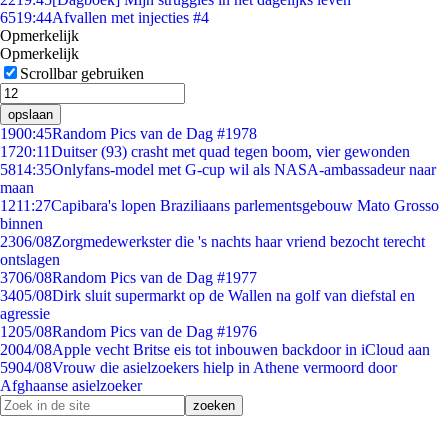
65
19:44
Afvallen met injecties #4
Opmerkelijk
Opmerkelijk
Scrollbar gebruiken
opslaan
19
00:45
Random Pics van de Dag #1978
17
20:11
Duitser (93) crasht met quad tegen boom, vier gewonden
58
14:35
Onlyfans-model met G-cup wil als NASA-ambassadeur naar
maan
12
11:27
Capibara's lopen Braziliaans parlementsgebouw Mato Grosso
binnen
23
06/08
Zorgmedewerkster die 's nachts haar vriend bezocht terecht
ontslagen
37
06/08
Random Pics van de Dag #1977
34
05/08
Dirk sluit supermarkt op de Wallen na golf van diefstal en
agressie
12
05/08
Random Pics van de Dag #1976
20
04/08
Apple vecht Britse eis tot inbouwen backdoor in iCloud aan
59
04/08
Vrouw die asielzoekers hielp in Athene vermoord door
Afghaanse asielzoeker