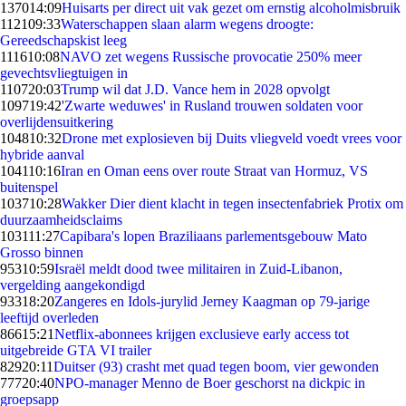
1370
14:09
Huisarts per direct uit vak gezet om ernstig alcoholmisbruik
1121
09:33
Waterschappen slaan alarm wegens droogte:
Gereedschapskist leeg
1116
10:08
NAVO zet wegens Russische provocatie 250% meer
gevechtsvliegtuigen in
1107
20:03
Trump wil dat J.D. Vance hem in 2028 opvolgt
1097
19:42
'Zwarte weduwes' in Rusland trouwen soldaten voor
overlijdensuitkering
1048
10:32
Drone met explosieven bij Duits vliegveld voedt vrees voor
hybride aanval
1041
10:16
Iran en Oman eens over route Straat van Hormuz, VS
buitenspel
1037
10:28
Wakker Dier dient klacht in tegen insectenfabriek Protix om
duurzaamheidsclaims
1031
11:27
Capibara's lopen Braziliaans parlementsgebouw Mato
Grosso binnen
953
10:59
Israël meldt dood twee militairen in Zuid-Libanon,
vergelding aangekondigd
933
18:20
Zangeres en Idols-jurylid Jerney Kaagman op 79-jarige
leeftijd overleden
866
15:21
Netflix-abonnees krijgen exclusieve early access tot
uitgebreide GTA VI trailer
829
20:11
Duitser (93) crasht met quad tegen boom, vier gewonden
777
20:40
NPO-manager Menno de Boer geschorst na dickpic in
groepsapp