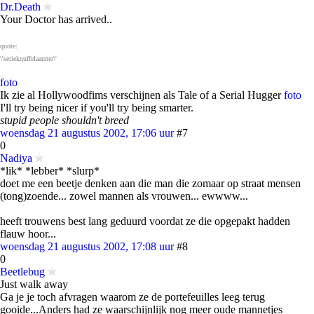
Dr.Death
Your Doctor has arrived..
quote:
\'serieknuffelaarster\'
foto
Ik zie al Hollywoodfims verschijnen als Tale of a Serial Hugger
foto
I'll try being nicer if you'll try being smarter.
stupid people shouldn't breed
woensdag 21 augustus 2002, 17:06 uur
#7
0
Nadiya
*lik* *lebber* *slurp*
doet me een beetje denken aan die man die zomaar op straat mensen
(tong)zoende... zowel mannen als vrouwen... ewwww...
heeft trouwens best lang geduurd voordat ze die opgepakt hadden
flauw hoor...
woensdag 21 augustus 2002, 17:08 uur
#8
0
Beetlebug
Just walk away
Ga je je toch afvragen waarom ze de portefeuilles leeg terug
gooide...Anders had ze waarschijnlijk nog meer oude mannetjes