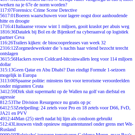
werken na je 67e de norm worden?
1
17:07
Forensics: Crime Scene Detective
56
17:01
Boeren waarschuwen voor lagere oogst door aanhoudende
hitte en droogte
17
16:41
Italiaanse vrouw wint 1 miljoen, gooit kraslot per abuis weg
18
16:36
Datalek bij Bol en de Bijenkorf na cyberaanval op logistiek
partner Ceva
1
16:26
Trailers kijken: de bioscoopreleases van week 32
23
16:12
Zorgmedewerkster die 's nachts haar vriend bezocht terecht
ontslagen
36
15:56
Hackers roven Coldcard-bitcoinwallets leeg voor 114 miljoen
dollar
3
15:13
Geen Qatar en Abu Dhabi? Dan eindigt Formule 1-seizoen
mogelijk in Europa
31
13:00
Spaanse politie: minstens tien voor terrorisme veroordeelden
onder migranten Ceuta
34
12:59
Dirk sluit supermarkt op de Wallen na golf van diefstal en
agressie
8
12:53
The Division Resurgence nu gratis op pc
64
12:53
Zetelpeiling: 24 zetels voor Pro en 18 zetels voor D66, FvD,
JA21 en PVV
49
12:44
Man (25) sterft nadat hij lijm als condoom gebruikt
5
12:43
Litouwen vindt opnieuw migrantentunnel onder grens met Wit-
Rusland
90
09:59
'Belgische' jongeren terroriseren Galderse Meren, maar Boa's