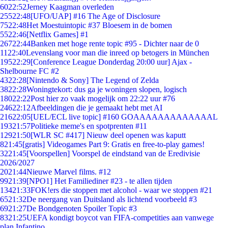
60
22:52
Jerney Kaagman overleden
255
22:48
[UFO/UAP] #16 The Age of Disclosure
75
22:48
Het Moestuintopic #37 Bloesem in de bomen
55
22:46
[Netflix Games] #1
267
22:44
Banken met hoge rente topic #95 - Dichter naar de 0
11
22:40
Levenslang voor man die inreed op betogers in München
195
22:29
[Conference League Donderdag 20:00 uur] Ajax -
Shelbourne FC #2
43
22:28
[Nintendo & Sony] The Legend of Zelda
38
22:28
Woningtekort: dus ga je woningen slopen, logisch
180
22:22
Post hier zo vaak mogelijk om 22:22 uur #76
246
22:12
Afbeeldingen die je gemaakt hebt met AI
216
22:05
[UEL/ECL live topic] #160 GOAAAAAAAAAAAAAL
193
21:57
Politieke meme's en spotprenten #11
129
21:50
[WLR SC #417] Nieuw deel openen was kaputt
8
21:45
[gratis] Videogames Part 9: Gratis en free-to-play games!
32
21:45
[Voorspellen] Voorspel de eindstand van de Eredivisie
2026/2027
20
21:44
Nieuwe Marvel films. #12
99
21:39
[NPO1] Het Familiediner #23 - te allen tijden
134
21:33
FOK!ers die stoppen met alcohol - waar we stoppen #21
65
21:32
De neergang van Duitsland als lichtend voorbeeld #3
69
21:27
De Bondgenoten Spoiler Topic #3
83
21:25
UEFA kondigt boycot van FIFA-competities aan vanwege
plan Infantino