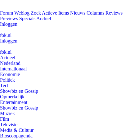
Forum
Weblog
Zoek
Actieve Items
Nieuws
Columns
Reviews
Previews
Specials
Archief
Inloggen
fok.nl
Inloggen
fok.nl
Actueel
Nederland
Internationaal
Economie
Politiek
Tech
Showbiz en Gossip
Opmerkelijk
Entertainment
Showbiz en Gossip
Muziek
Film
Televisie
Media & Cultuur
Bioscoopagenda