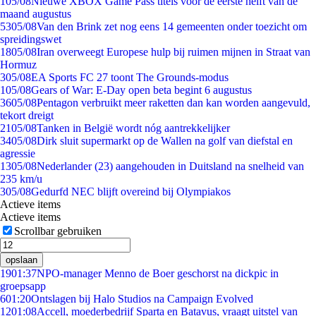
1
05/08
Nieuwe XBOX Game Pass titels voor de eerste helft van de
maand augustus
53
05/08
Van den Brink zet nog eens 14 gemeenten onder toezicht om
spreidingswet
18
05/08
Iran overweegt Europese hulp bij ruimen mijnen in Straat van
Hormuz
3
05/08
EA Sports FC 27 toont The Grounds-modus
1
05/08
Gears of War: E-Day open beta begint 6 augustus
36
05/08
Pentagon verbruikt meer raketten dan kan worden aangevuld,
tekort dreigt
21
05/08
Tanken in België wordt nóg aantrekkelijker
34
05/08
Dirk sluit supermarkt op de Wallen na golf van diefstal en
agressie
13
05/08
Nederlander (23) aangehouden in Duitsland na snelheid van
235 km/u
3
05/08
Gedurfd NEC blijft overeind bij Olympiakos
Actieve items
Actieve items
Scrollbar gebruiken
opslaan
19
01:37
NPO-manager Menno de Boer geschorst na dickpic in
groepsapp
6
01:20
Ontslagen bij Halo Studios na Campaign Evolved
12
01:08
Accell, moederbedrijf Sparta en Batavus, vraagt uitstel van