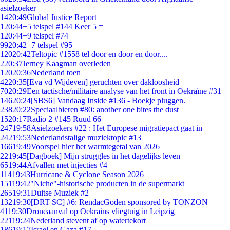
asielzoeker
14
20:49
Global Justice Report
1
20:44
+5 telspel #144 Keer 5 =
1
20:44
+9 telspel #74
99
20:42
+7 telspel #95
120
20:42
Teltopic #1558 tel door en door en door....
2
20:37
Jerney Kaagman overleden
120
20:36
Nederland toen
42
20:35
[Eva vd Wijdeven] geruchten over dakloosheid
70
20:29
Een tactische/militaire analyse van het front in Oekraïne #31
146
20:24
[SBS6] Vandaag Inside #136 - Boekje pluggen.
238
20:22
Speciaalbieren #80: another one bites the dust
15
20:17
Radio 2 #145 Ruud 66
247
19:58
Asielzoekers #22 : Het Europese migratiepact gaat in
242
19:53
Nederlandstalige muziektopic #13
166
19:49
Voorspel hier het warmtegetal van 2026
22
19:45
[Dagboek] Mijn struggles in het dagelijks leven
65
19:44
Afvallen met injecties #4
114
19:43
Hurricane & Cyclone Season 2026
151
19:42
"Niche"-historische producten in de supermarkt
265
19:31
Duitse Muziek #2
132
19:30
[DRT SC] #6: RendacGoden sponsored by TONZON
41
19:30
Droneaanval op Oekrains vliegtuig in Leipzig
221
19:24
Nederland stevent af op watertekort
186
19:17
Israel en Gaza #17