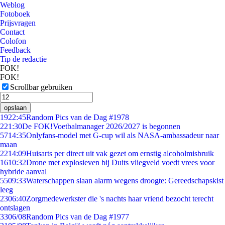
Weblog
Fotoboek
Prijsvragen
Contact
Colofon
Feedback
Tip de redactie
FOK!
FOK!
Scrollbar gebruiken
opslaan
19
22:45
Random Pics van de Dag #1978
2
21:30
De FOK!Voetbalmanager 2026/2027 is begonnen
57
14:35
Onlyfans-model met G-cup wil als NASA-ambassadeur naar
maan
22
14:09
Huisarts per direct uit vak gezet om ernstig alcoholmisbruik
16
10:32
Drone met explosieven bij Duits vliegveld voedt vrees voor
hybride aanval
55
09:33
Waterschappen slaan alarm wegens droogte: Gereedschapskist
leeg
23
06:40
Zorgmedewerkster die 's nachts haar vriend bezocht terecht
ontslagen
33
06/08
Random Pics van de Dag #1977