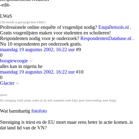
-edit-
LWaS
[ Dit bericht is gewijzigd door LWaS ]
Professionele online enquête of vragenlijst nodig?
Enquêtetools.nl
.
Gratis vragenlijsten maken voor studenten en scholieren!
Respondenten nodig voor je onderzoek?
RespondentenDatabase.nl
.
Nu 10 respondenten per onderzoek gratis.
maandag 19 augustus 2002, 16:22 uur
#9
0
boogiewoogie
alles kan in nigeria he
maandag 19 augustus 2002, 16:22 uur
#10
0
Glacier
quote:
De steniging vindt plaats zodra nu de acht maanden oude baby geen borstvoeding meer krijgt.
Wat barmhartig
foto
foto
Streniging is triest en de EU moet maar eens beter in actie komen..is
dat land lid van de VN?