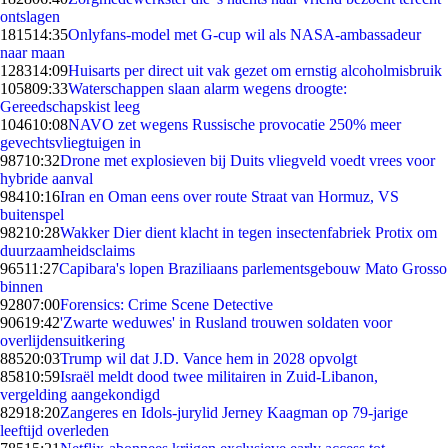
ontslagen
1815
14:35
Onlyfans-model met G-cup wil als NASA-ambassadeur
naar maan
1283
14:09
Huisarts per direct uit vak gezet om ernstig alcoholmisbruik
1058
09:33
Waterschappen slaan alarm wegens droogte:
Gereedschapskist leeg
1046
10:08
NAVO zet wegens Russische provocatie 250% meer
gevechtsvliegtuigen in
987
10:32
Drone met explosieven bij Duits vliegveld voedt vrees voor
hybride aanval
984
10:16
Iran en Oman eens over route Straat van Hormuz, VS
buitenspel
982
10:28
Wakker Dier dient klacht in tegen insectenfabriek Protix om
duurzaamheidsclaims
965
11:27
Capibara's lopen Braziliaans parlementsgebouw Mato Grosso
binnen
928
07:00
Forensics: Crime Scene Detective
906
19:42
'Zwarte weduwes' in Rusland trouwen soldaten voor
overlijdensuitkering
885
20:03
Trump wil dat J.D. Vance hem in 2028 opvolgt
858
10:59
Israël meldt dood twee militairen in Zuid-Libanon,
vergelding aangekondigd
829
18:20
Zangeres en Idols-jurylid Jerney Kaagman op 79-jarige
leeftijd overleden