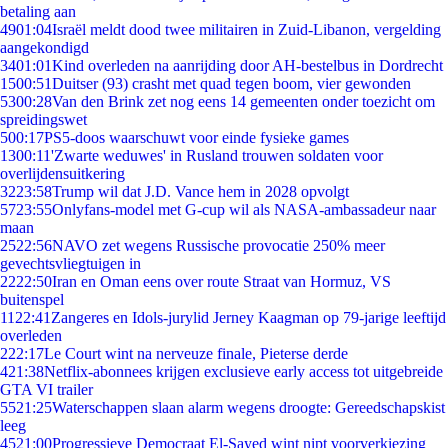
betaling aan
49
01:04
Israël meldt dood twee militairen in Zuid-Libanon, vergelding
aangekondigd
34
01:01
Kind overleden na aanrijding door AH-bestelbus in Dordrecht
15
00:51
Duitser (93) crasht met quad tegen boom, vier gewonden
53
00:28
Van den Brink zet nog eens 14 gemeenten onder toezicht om
spreidingswet
5
00:17
PS5-doos waarschuwt voor einde fysieke games
13
00:11
'Zwarte weduwes' in Rusland trouwen soldaten voor
overlijdensuitkering
32
23:58
Trump wil dat J.D. Vance hem in 2028 opvolgt
57
23:55
Onlyfans-model met G-cup wil als NASA-ambassadeur naar
maan
25
22:56
NAVO zet wegens Russische provocatie 250% meer
gevechtsvliegtuigen in
22
22:50
Iran en Oman eens over route Straat van Hormuz, VS
buitenspel
11
22:41
Zangeres en Idols-jurylid Jerney Kaagman op 79-jarige leeftijd
overleden
2
22:17
Le Court wint na nerveuze finale, Pieterse derde
4
21:38
Netflix-abonnees krijgen exclusieve early access tot uitgebreide
GTA VI trailer
55
21:25
Waterschappen slaan alarm wegens droogte: Gereedschapskist
leeg
45
21:00
Progressieve Democraat El-Sayed wint nipt voorverkiezing