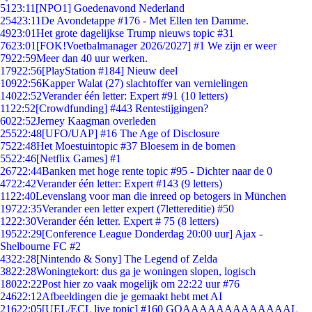
51
23:11
[NPO1] Goedenavond Nederland
254
23:11
De Avondetappe #176 - Met Ellen ten Damme.
49
23:01
Het grote dagelijkse Trump nieuws topic #31
76
23:01
[FOK!Voetbalmanager 2026/2027] #1 We zijn er weer
79
22:59
Meer dan 40 uur werken.
179
22:56
[PlayStation #184] Nieuw deel
109
22:56
Kapper Walat (27) slachtoffer van vernielingen
140
22:52
Verander één letter: Expert #91 (10 letters)
11
22:52
[Crowdfunding] #443 Rentestijgingen?
60
22:52
Jerney Kaagman overleden
255
22:48
[UFO/UAP] #16 The Age of Disclosure
75
22:48
Het Moestuintopic #37 Bloesem in de bomen
55
22:46
[Netflix Games] #1
267
22:44
Banken met hoge rente topic #95 - Dichter naar de 0
47
22:42
Verander één letter: Expert #143 (9 letters)
11
22:40
Levenslang voor man die inreed op betogers in München
197
22:35
Verander een letter expert (7lettereditie) #50
12
22:30
Verander één letter. Expert # 75 (8 letters)
195
22:29
[Conference League Donderdag 20:00 uur] Ajax -
Shelbourne FC #2
43
22:28
[Nintendo & Sony] The Legend of Zelda
38
22:28
Woningtekort: dus ga je woningen slopen, logisch
180
22:22
Post hier zo vaak mogelijk om 22:22 uur #76
246
22:12
Afbeeldingen die je gemaakt hebt met AI
216
22:05
[UEL/ECL live topic] #160 GOAAAAAAAAAAAAAL