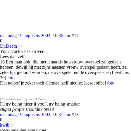
maandag 19 augustus 2002, 16:36 uur
#17
0
Dr.Death
Your Doctor has arrived..
Lees dan zelf:
10 Een man ook, die met iemands huisvrouw overspel zal gedaan
hebben, dewijl hij met zijns naasten vrouw overspel gedaan heeft, zal
zekerlijk gedood worden, de overspeler en de overspeelster (Leviticus
20)
foto
Dat geloof je zeker toch allemaal zelf niet he, leesdebijbel
foto
[ Dit bericht is gewijzigd door Dr.Death ]
I'll try being nicer if you'll try being smarter.
stupid people shouldn't breed
maandag 19 augustus 2002, 16:37 uur
#18
0
kwib
Respondentenleverancier