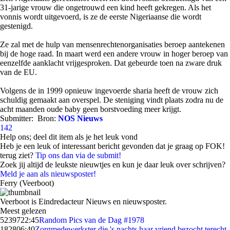
31-jarige vrouw die ongetrouwd een kind heeft gekregen. Als het
vonnis wordt uitgevoerd, is ze de eerste Nigeriaanse die wordt
gestenigd.
Ze zal met de hulp van mensenrechtenorganisaties beroep aantekenen
bij de hoge raad. In maart werd een andere vrouw in hoger beroep van
eenzelfde aanklacht vrijgesproken. Dat gebeurde toen na zware druk
van de EU.
Volgens de in 1999 opnieuw ingevoerde sharia heeft de vrouw zich
schuldig gemaakt aan overspel. De steniging vindt plaats zodra nu de
acht maanden oude baby geen borstvoeding meer krijgt.
Submitter:
Bron:
NOS Nieuws
142
Help ons; deel dit item als je het leuk vond
Heb je een leuk of interessant bericht gevonden dat je graag op FOK!
terug ziet?
Tip ons dan via de submit!
Zoek jij altijd de leukste nieuwtjes en kun je daar leuk over schrijven?
Meld je aan als nieuwsposter!
Ferry (Veerboot)
Veerboot is Eindredacteur Nieuws en nieuwsposter.
Meest gelezen
52397
22:45
Random Pics van de Dag #1978
1828
06:40
Zorgmedewerkster die 's nachts haar vriend bezocht terecht