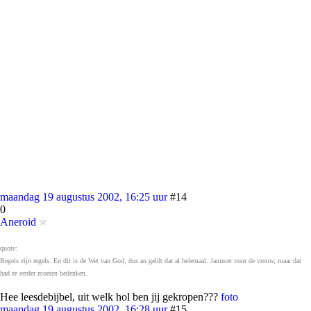
maandag 19 augustus 2002, 16:25 uur
#14
0
Aneroid
quote:
Regels zijn regels. En dit is de Wet van God, dus an geldt dat al helemaal. Jammer voor de vrouw, maar dat
had ze eerder moeten bedenken.
Hee leesdebijbel, uit welk hol ben jij gekropen???
foto
maandag 19 augustus 2002, 16:28 uur
#15