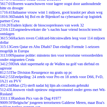
56
17:01
Boeren waarschuwen voor lagere oogst door aanhoudende
hitte en droogte
17
16:41
Italiaanse vrouw wint 1 miljoen, gooit kraslot per abuis weg
18
16:36
Datalek bij Bol en de Bijenkorf na cyberaanval op logistiek
partner Ceva
1
16:26
Trailers kijken: de bioscoopreleases van week 32
23
16:12
Zorgmedewerkster die 's nachts haar vriend bezocht terecht
ontslagen
36
15:56
Hackers roven Coldcard-bitcoinwallets leeg voor 114 miljoen
dollar
3
15:13
Geen Qatar en Abu Dhabi? Dan eindigt Formule 1-seizoen
mogelijk in Europa
31
13:00
Spaanse politie: minstens tien voor terrorisme veroordeelden
onder migranten Ceuta
34
12:59
Dirk sluit supermarkt op de Wallen na golf van diefstal en
agressie
8
12:53
The Division Resurgence nu gratis op pc
64
12:53
Zetelpeiling: 24 zetels voor Pro en 18 zetels voor D66, FvD,
JA21 en PVV
49
12:44
Man (25) sterft nadat hij lijm als condoom gebruikt
5
12:43
Litouwen vindt opnieuw migrantentunnel onder grens met Wit-
Rusland
33
11:13
Random Pics van de Dag #1977
90
09:59
'Belgische' jongeren terroriseren Galderse Meren, maar Boa's
pakken topless zonnen aan