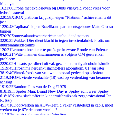
Michigan
16
21:00
Drone met explosieven bij Duits vliegveld voedt vrees voor
hybride aanval
2
20:58
XBOX platform krijgt zijn eigen "Platinum" achievements dit
jaar
12
20:48
Capibara's lopen Braziliaans parlementsgebouw Mato Grosso
binnen
5
20:30
Zomervakantieweerbericht: aanhoudend zomers
32
20:25
Wakker Dier dient klacht in tegen insectenfabriek Protix om
duurzaamheidsclaims
1
20:21
Lemmen boekt eerste profzege in zware Ronde van Polen-rit
84
20:21
'Witte' mannen discrimineren is volgens OM geen enkel
probleem
22
20:05
Huisarts per direct uit vak gezet om ernstig alcoholmisbruik
15
19:45
Hiroshima herdenkt slachtoffers atoombom, 81 jaar later
38
19:40
Vinted-foto's van vrouwen massaal gedeeld op seksfora
21
19:34
OM: vierde verdachte (18) vast op verdenking van beramen
aanslag
19
19:25
Random Pics van de Dag #1978
8
18:19
In Spider-Man: Brand New Day is Spidey echt weer Spidey
6
18:18
Nieuw slachtoffer in kindermisbruikzaak zorgprofessional Jan
B. (66)
45
17:10
Doorwerken na AOW-leeftijd vaker vastgelegd in cao's, moet
werken na je 67e de norm worden?
1
17:07
Forensics: Crime Scene Detective