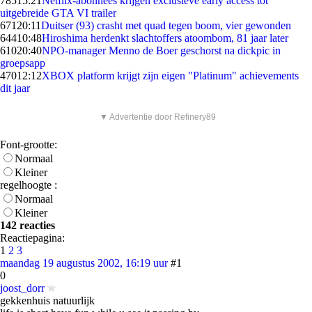
785
15:21
Netflix-abonnees krijgen exclusieve early access tot
uitgebreide GTA VI trailer
671
20:11
Duitser (93) crasht met quad tegen boom, vier gewonden
644
10:48
Hiroshima herdenkt slachtoffers atoombom, 81 jaar later
610
20:40
NPO-manager Menno de Boer geschorst na dickpic in
groepsapp
470
12:12
XBOX platform krijgt zijn eigen "Platinum" achievements
dit jaar
▼ Advertentie door Refinery89
Font-grootte:
Normaal
Kleiner
regelhoogte :
Normaal
Kleiner
142 reacties
Reactiepagina:
1
2
3
maandag 19 augustus 2002, 16:19 uur
#1
0
joost_dorr
gekkenhuis natuurlijk