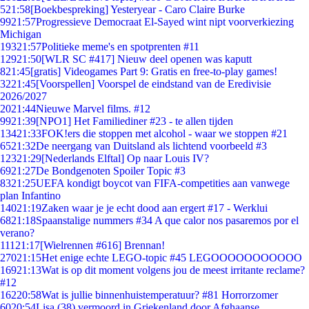
5
21:58
[Boekbespreking] Yesteryear - Caro Claire Burke
99
21:57
Progressieve Democraat El-Sayed wint nipt voorverkiezing
Michigan
193
21:57
Politieke meme's en spotprenten #11
129
21:50
[WLR SC #417] Nieuw deel openen was kaputt
8
21:45
[gratis] Videogames Part 9: Gratis en free-to-play games!
32
21:45
[Voorspellen] Voorspel de eindstand van de Eredivisie
2026/2027
20
21:44
Nieuwe Marvel films. #12
99
21:39
[NPO1] Het Familiediner #23 - te allen tijden
134
21:33
FOK!ers die stoppen met alcohol - waar we stoppen #21
65
21:32
De neergang van Duitsland als lichtend voorbeeld #3
123
21:29
[Nederlands Elftal] Op naar Louis IV?
69
21:27
De Bondgenoten Spoiler Topic #3
83
21:25
UEFA kondigt boycot van FIFA-competities aan vanwege
plan Infantino
140
21:19
Zaken waar je je echt dood aan ergert #17 - Werklui
68
21:18
Spaanstalige nummers #34 A que calor nos pasaremos por el
verano?
111
21:17
[Wielrennen #616] Brennan!
270
21:15
Het enige echte LEGO-topic #45 LEGOOOOOOOOOOO
169
21:13
Wat is op dit moment volgens jou de meest irritante reclame?
#12
162
20:58
Wat is jullie binnenhuistemperatuur? #81 Horrorzomer
60
20:54
Lisa (38) vermoord in Griekenland door Afghaanse