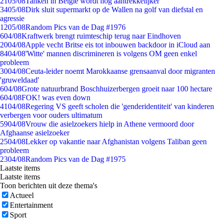
21
05/08
Tanken in België wordt nóg aantrekkelijker
34
05/08
Dirk sluit supermarkt op de Wallen na golf van diefstal en
agressie
12
05/08
Random Pics van de Dag #1976
6
04/08
Kraftwerk brengt ruimteschip terug naar Eindhoven
20
04/08
Apple vecht Britse eis tot inbouwen backdoor in iCloud aan
84
04/08
'Witte' mannen discrimineren is volgens OM geen enkel
probleem
30
04/08
Ceuta-leider noemt Marokkaanse grensaanval door migranten
'gruweldaad'
6
04/08
Grote natuurbrand Boschhuizerbergen groeit naar 100 hectare
6
04/08
FOK! was even down
41
04/08
Regering VS geeft scholen die 'genderidentiteit' van kinderen
verbergen voor ouders ultimatum
59
04/08
Vrouw die asielzoekers hielp in Athene vermoord door
Afghaanse asielzoeker
25
04/08
Lekker op vakantie naar Afghanistan volgens Taliban geen
probleem
23
04/08
Random Pics van de Dag #1975
Laatste items
Laatste items
Toon berichten uit deze thema's
Actueel
Entertainment
Sport