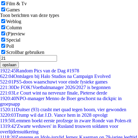
Film & Tv
Games
Toon berichten van deze types
Weblog
Column
(P)review
Special
Poll
Scrollbar gebruiken
opslaan
19
22:45
Random Pics van de Dag #1978
6
22:04
Ontslagen bij Halo Studios na Campaign Evolved
5
22:01
PS5-doos waarschuwt voor einde fysieke games
2
21:30
De FOK!Voetbalmanager 2026/2027 is begonnen
2
21:03
Le Court wint na nerveuze finale, Pieterse derde
19
20:40
NPO-manager Menno de Boer geschorst na dickpic in
groepsapp
15
20:11
Duitser (93) crasht met quad tegen boom, vier gewonden
32
20:03
Trump wil dat J.D. Vance hem in 2028 opvolgt
1
19:50
Lemmen boekt eerste profzege in zware Ronde van Polen-rit
13
19:42
'Zwarte weduwes' in Rusland trouwen soldaten voor
overlijdensuitkering
11
18:20
Zangeres en Idols-jurylid Jerney Kaagman op 79-jarige leeftijd