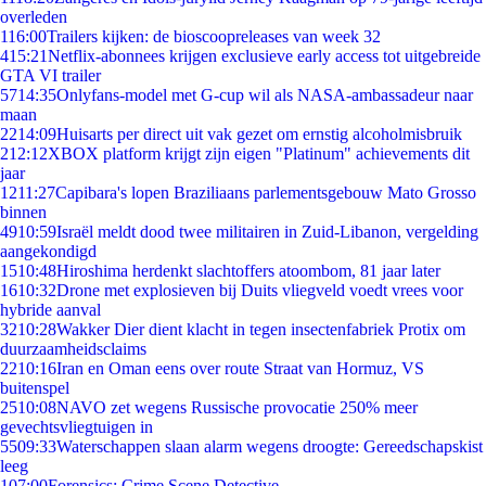
overleden
1
16:00
Trailers kijken: de bioscoopreleases van week 32
4
15:21
Netflix-abonnees krijgen exclusieve early access tot uitgebreide
GTA VI trailer
57
14:35
Onlyfans-model met G-cup wil als NASA-ambassadeur naar
maan
22
14:09
Huisarts per direct uit vak gezet om ernstig alcoholmisbruik
2
12:12
XBOX platform krijgt zijn eigen "Platinum" achievements dit
jaar
12
11:27
Capibara's lopen Braziliaans parlementsgebouw Mato Grosso
binnen
49
10:59
Israël meldt dood twee militairen in Zuid-Libanon, vergelding
aangekondigd
15
10:48
Hiroshima herdenkt slachtoffers atoombom, 81 jaar later
16
10:32
Drone met explosieven bij Duits vliegveld voedt vrees voor
hybride aanval
32
10:28
Wakker Dier dient klacht in tegen insectenfabriek Protix om
duurzaamheidsclaims
22
10:16
Iran en Oman eens over route Straat van Hormuz, VS
buitenspel
25
10:08
NAVO zet wegens Russische provocatie 250% meer
gevechtsvliegtuigen in
55
09:33
Waterschappen slaan alarm wegens droogte: Gereedschapskist
leeg
1
07:00
Forensics: Crime Scene Detective