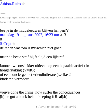
Athlon-Rules
quote:
Regels zijn regels. En dit is de Wet van God, dus an geldt dat al helemaal. Jammer voor de vrouw, maar dat
had ze eerder moeten bedenken.
beetje in de middeleeuwen blijven hangen??
maandag 19 augustus 2002, 16:23 uur
#13
0
S-Cript
de reden waarom is misschien niet goed..
maar de beste straf blijft altijd een lijfstraf..
kunnen we ons lekker uitleven op een bepaalde activist in
hongerstaking (VvdG)
of een concierge met vriendin(lerares)welke 2
kinderen vermoord....
youve done the crime, now suffer the concequences
[b]me got a black belt in keeping it Real[/b]
▼ Advertentie door Refinery89