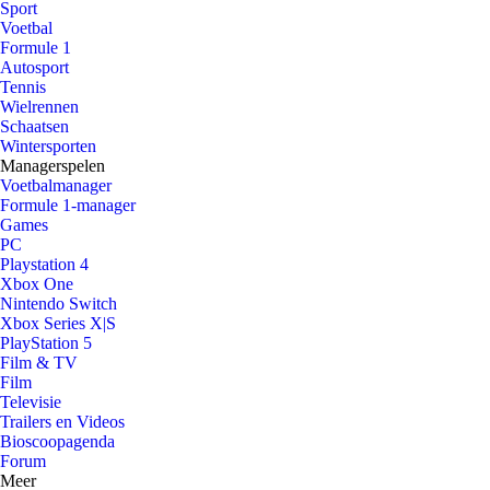
Sport
Voetbal
Formule 1
Autosport
Tennis
Wielrennen
Schaatsen
Wintersporten
Managerspelen
Voetbalmanager
Formule 1-manager
Games
PC
Playstation 4
Xbox One
Nintendo Switch
Xbox Series X|S
PlayStation 5
Film & TV
Film
Televisie
Trailers en Videos
Bioscoopagenda
Forum
Meer