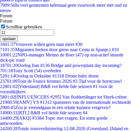
79
09:56
In veel gemeenten helemaal geen vuurwerk meer met oud en
nieuw
Forum
Forum
Scrollbar gebruiken
opslaan
16
01:37
Vrouwen willen geen man meer #30
71
01:35
Migranten breken door grens naar Ceuta in Spanje,l #10
100
01:22
NPO-manager Menno de Boer (47) op non-actief stuurde
dick-pic rond
187
01:20
Oorlog Iran #136 Bridge and powerplant day incoming?
7
01:18
Tony Scott (54) overleden
52
01:14
Oorlog in Oekraïne #1318 Drone baby drone
237
01:09
Tour de France femmes 2026 #3 Tijd voor de borstcrawl
228
01:02
[Videoland] B&B vol liefde 6de seizoen #1 voor de
vooruitkijkers
58
01:02
[INFLUENCERS #295] Van flodderslinger tot Shrek-crème
219
00:59
[AMV] VS #1312 spammers van de internationale rechtsorde
29
00:45
Zou je vreemdgaan in een relatie kunnen vergeven?
149
00:31
[RTL] B&B vol liefde 6de seizoen #4
144
00:29
[AKQ] #3384 Topic met vragen. En soms goede
antwoorden.
242
00:28
Totale zonsverduistering 12-08-2026 (Groenland, IJsland en