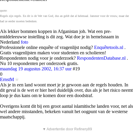
quote:
Regels zijn regels. En dit is de Wet van God, dus an geldt dat al helemaal. Jammer voor de vrouw, maar dat
had ze eerder moeten bedenken.
Als lekker bommen koppen in Afganistan joh. Wat een pre-
middeleeuwse instelling is dit zeg. Wat doe je in hemelsnaam in
Nederland
foto
Professionele online enquête of vragenlijst nodig?
Enquêtetools.nl
.
Gratis vragenlijsten maken voor studenten en scholieren!
Respondenten nodig voor je onderzoek?
RespondentenDatabase.nl
.
Nu 10 respondenten per onderzoek gratis.
maandag 19 augustus 2002, 16:37 uur
#19
0
ErnstM
Als je in een land woont moet je je gewoon aan de regels houden. In
dit geval is de wet er hier heel duidelijk over, dus als je het risico neemt
loop je dus kans om te komen door een doodstraf.
Overigens komt dit bij een groot aantal islamitische landen voor, net als
wel andere misstanden, bekeken vanuit het oogpunt van de westerse
maatschappij.
▼ Advertentie door Refinery89