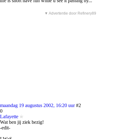
life is short have fun while u see it passing by...
▼ Advertentie door Refinery89
maandag 19 augustus 2002, 16:20 uur
#2
0
Lafayette
Wat ben jij ziek bezig!
-edit-
LWaS