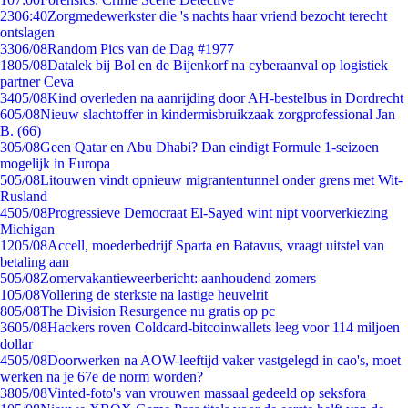
23
06:40
Zorgmedewerkster die 's nachts haar vriend bezocht terecht
ontslagen
33
06/08
Random Pics van de Dag #1977
18
05/08
Datalek bij Bol en de Bijenkorf na cyberaanval op logistiek
partner Ceva
34
05/08
Kind overleden na aanrijding door AH-bestelbus in Dordrecht
6
05/08
Nieuw slachtoffer in kindermisbruikzaak zorgprofessional Jan
B. (66)
3
05/08
Geen Qatar en Abu Dhabi? Dan eindigt Formule 1-seizoen
mogelijk in Europa
5
05/08
Litouwen vindt opnieuw migrantentunnel onder grens met Wit-
Rusland
45
05/08
Progressieve Democraat El-Sayed wint nipt voorverkiezing
Michigan
12
05/08
Accell, moederbedrijf Sparta en Batavus, vraagt uitstel van
betaling aan
5
05/08
Zomervakantieweerbericht: aanhoudend zomers
1
05/08
Vollering de sterkste na lastige heuvelrit
8
05/08
The Division Resurgence nu gratis op pc
36
05/08
Hackers roven Coldcard-bitcoinwallets leeg voor 114 miljoen
dollar
45
05/08
Doorwerken na AOW-leeftijd vaker vastgelegd in cao's, moet
werken na je 67e de norm worden?
38
05/08
Vinted-foto's van vrouwen massaal gedeeld op seksfora