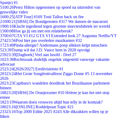
Spanje) #1
51
00:26
Perez Hilton opgenomen op spoed na uitzenden van
gruwelijke video
16
00:25
[ATP Tour] #169 Tosti Tallon back on fire
210
00:21
[SBS6] De Bondgenoten #317 We dansen de macaroni
19
00:16
Klacht ingediend tegen grootste insectenfabriek ter wereld
15
00:08
Hoe ga jij om met een relatiebreuk?
37
00:07
GTA VI #12 GTA VI Extended look 27 Augustus Netflix/YT
274
23:56
Post hier pas overleden muzikanten #32
17
23:49
Pinda-allergie? Andermans poep slikken helpt misschien
5
23:39
Trump wil dat J.D. Vance hem in 2028 opvolgt
259
23:39
[Dagboek] Veel aan hoofd - Deel 27
10
23:38
Rechtszaak dodelijk ongeluk uitgesteld vanwege vakantie
advocaat
25
23:24
[2026/2027] Eredivisietoto #1
203
23:24
Het Grote Songfestivalfeest Ziggo Dome #5 13 november
2026
20
23:23
Capibara's wandelen doodleuk het Braziliaanse parlement
binnen
188
23:20
[SBS6] De Oranjezomer #10 Helene je kan het niet stop
ermee
18
23:19
Waarom doen vrouwen altijd hun telly in de kontzak?
180
23:16
[ONLINE] Roddelpraat Topic #21
233
23:16
Top 2000 Editie 2025 #243 Alle dikzakken willen op je
lijken